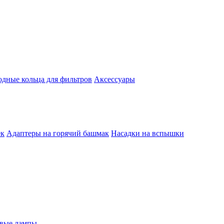
одные кольца для фильтров
Аксессуары
ек
Адаптеры на горячий башмак
Насадки на вспышки
евые лампы