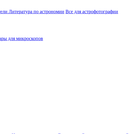
тели
Литература по астрономии
Все для астрофотографии
ары для микроскопов