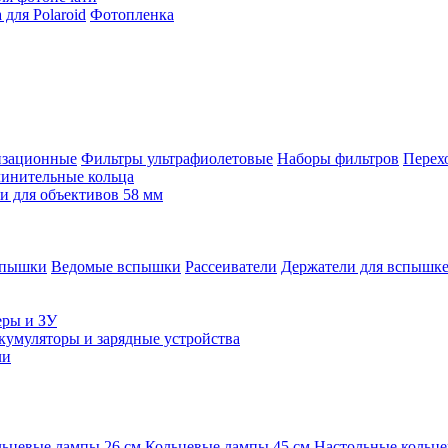
для Polaroid
Фотопленка
изационные
Фильтры ультрафиолетовые
Наборы фильтров
Перех
инительные кольца
 для объективов 58 мм
спышки
Ведомые вспышки
Рассеиватели
Держатели для вспышк
еры и ЗУ
кумуляторы и зарядные устройства
ли
ьцевые лампы 26 см
Кольцевые лампы 45 см
Настольные кольц