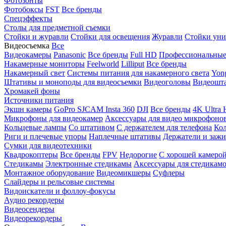
Фотозонты
Фотобоксы
FST
Все бренды
Спецэффекты
Столы для предметной съемки
Стойки и журавли
Стойки для освещения
Журавли
Стойки уни
Видеосъемка
Все
Видеокамеры
Panasonic
Все бренды
Full HD
Профессиональны
Накамерные мониторы
Feelworld
Lilliput
Все бренды
Накамерный свет
Системы питания для накамерного света
Yon
Штативы и моноподы для видеосъемки
Видеоголовы
Видеошт
Хромакей фоны
Источники питания
Экшн камеры
GoPro
SJCAM
Insta 360
DJI
Все бренды
4K Ultra
Микрофоны для видеокамер
Аксессуары для видео микрофоно
Кольцевые лампы
Со штативом
C держателем для телефона
Кол
Риги и плечевые упоры
Наплечные штативы
Держатели и заж
Сумки для видеотехники
Квадрокоптеры
Все бренды
FPV
Недорогие
С хорошей камеро
Стедикамы
Электронные стедикамы
Аксессуары для стедикам
Монтажное оборудование
Видеомикшеры
Суфлеры
Слайдеры и рельсовые системы
Видоискатели и фоллоу-фокусы
Аудио рекордеры
Видеосендеры
Видеорекордеры