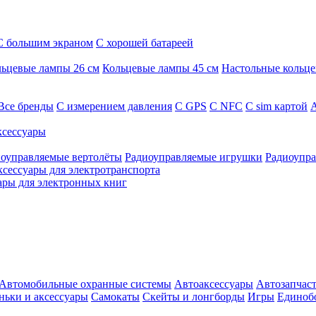
С большим экраном
С хорошей батареей
ьцевые лампы 26 см
Кольцевые лампы 45 см
Настольные кольц
Все бренды
C измерением давления
C GPS
C NFC
C sim картой
А
сессуары
оуправляемые вертолёты
Радиоуправляемые игрушки
Радиоупра
ксессуары для электротранспорта
ары для электронных книг
Автомобильные охранные системы
Автоаксессуары
Автозапчас
ньки и аксессуары
Самокаты
Скейты и лонгборды
Игры
Единоб