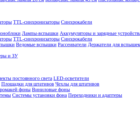
аторы
TTL-синхронизаторы
Синхрокабели
оноблоки
Лампы-вспышки
Аккумуляторы и зарядные устройств
аторы
TTL-синхронизаторы
Синхрокабели
спышки
Ведомые вспышки
Рассеиватели
Держатели для вспыше
еры и ЗУ
екты постоянного света
LED-осветители
Площадки для штативов
Чехлы для штативов
ромакей фоны
Виниловые фоны
стемы
Системы установки фона
Переходники и адаптеры