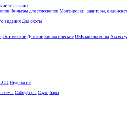
кие телескопы
копов
Фильтры для телескопов
Монтировки, адаптеры, видоиска
го видения
Для охоты
е
Оптические
Детские
Биологические
USB микроскопы
Аксессу
LCD
Недорогие
истемы
Сабвуферы
Саундбары