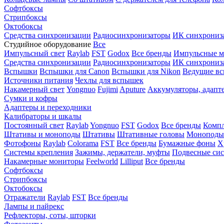
Софтбоксы
Стрипбоксы
Октобоксы
Средства синхронизации
Радиосинхронизаторы
ИК синхрониз
Студийное оборудование
Все
Импульсный свет
Raylab
FST
Godox
Все бренды
Импульсные м
Средства синхронизации
Радиосинхронизаторы
ИК синхрониз
Вспышки
Вспышки для Canon
Вспышки для Nikon
Ведущие в
Источники питания
Чехлы для вспышек
Накамерный свет
Yongnuo
Fujimi
Aputure
Аккумуляторы, адапт
Сумки и кофры
Адаптеры и переходники
Калибраторы и шкалы
Постоянный свет
Raylab
Yongnuo
FST
Godox
Все бренды
Компл
Штативы и моноподы
Штативы
Штативные головы
Моноподы
Фотофоны
Raylab
Colorama
FST
Все бренды
Бумажные фоны
Х
Системы крепления
Зажимы, держатели, муфты
Подвесные си
Накамерные мониторы
Feelworld
Lilliput
Все бренды
Софтбоксы
Стрипбоксы
Октобоксы
Отражатели
Raylab
FST
Все бренды
Лампы и пайрекс
Рефлекторы, соты, шторки