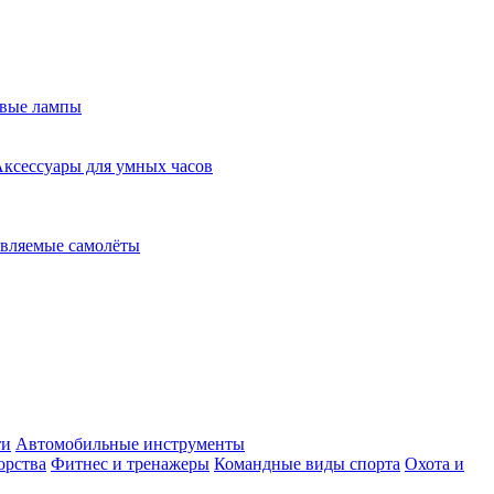
евые лампы
ксессуары для умных часов
вляемые самолёты
ти
Автомобильные инструменты
орства
Фитнес и тренажеры
Командные виды спорта
Охота и