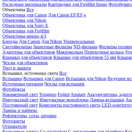
Расходные материалы
Картриджи для Fujifilm Instax
Фотобумага 
Объективы
Все
Объективы для Canon
Для Canon EF/EF-s
Объективы для Nikon
Объективы для Sony E
Объективы для Fujifilm
Объективы микро 4/3
Бленды
Для Canon
Для Nikon
Универсальные
Светофильтры
Защитные фильтры
ND-фильры
Фильтры поляр
Адаптеры для объективов
Макрокольца
Переходные кольца
Удл
Крышки для объективов
Крышки для объективов 55 мм
Крышки
Чехлы для объективов
Уход и защита
Вспышки, источники света
Все
Вспышки
Вспышки для Canon
Вспышки для Nikon
Ведущие в
Источники питания
Чехлы для вспышек
Фотобоксы
Накамерный свет
Yongnuo
Fujimi
Aputure
Аккумуляторы, адапт
Импульсный свет
Импульсные моноблоки
Лампы-вспышки
Ак
Постоянный свет
Комплекты постоянного света
LED-осветите
Лампы и пайрекс
Рефлекторы, соты, шторки
Фотозонты
Отражатели
Кольцевые лампы
Со штативом
С держателем для телефона
Кол