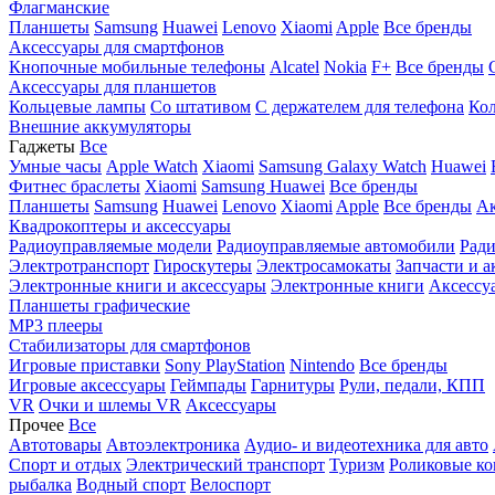
Флагманские
Планшеты
Samsung
Huawei
Lenovo
Xiaomi
Apple
Все бренды
Аксессуары для смартфонов
Кнопочные мобильные телефоны
Alcatel
Nokia
F+
Все бренды
Аксессуары для планшетов
Кольцевые лампы
Со штативом
C держателем для телефона
Кол
Внешние аккумуляторы
Гаджеты
Все
Умные часы
Apple Watch
Xiaomi
Samsung Galaxy Watch
Huawei
Фитнес браслеты
Xiaomi
Samsung
Huawei
Все бренды
Планшеты
Samsung
Huawei
Lenovo
Xiaomi
Apple
Все бренды
Ак
Квадрокоптеры и аксессуары
Радиоуправляемые модели
Радиоуправляемые автомобили
Ради
Электротранспорт
Гироскутеры
Электросамокаты
Запчасти и а
Электронные книги и аксессуары
Электронные книги
Аксессу
Планшеты графические
MP3 плееры
Стабилизаторы для смартфонов
Игровые приставки
Sony PlayStation
Nintendo
Все бренды
Игровые аксессуары
Геймпады
Гарнитуры
Рули, педали, КПП
VR
Очки и шлемы VR
Аксессуары
Прочее
Все
Автотовары
Автоэлектроника
Аудио- и видеотехника для авто
Спорт и отдых
Электрический транспорт
Туризм
Роликовые ко
рыбалка
Водный спорт
Велоспорт