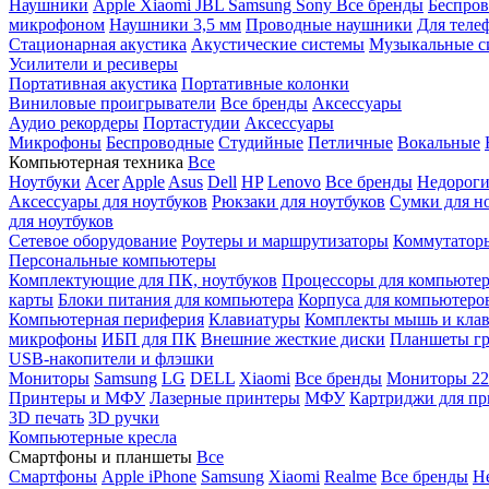
Наушники
Apple
Xiaomi
JBL
Samsung
Sony
Все бренды
Беспро
микрофоном
Наушники 3,5 мм
Проводные наушники
Для теле
Стационарная акустика
Акустические системы
Музыкальные с
Усилители и ресиверы
Портативная акустика
Портативные колонки
Виниловые проигрыватели
Все бренды
Аксессуары
Аудио рекордеры
Портастудии
Аксессуары
Микрофоны
Беспроводные
Студийные
Петличные
Вокальные
Компьютерная техника
Все
Ноутбуки
Acer
Apple
Asus
Dell
HP
Lenovo
Все бренды
Недороги
Аксессуары для ноутбуков
Рюкзаки для ноутбуков
Сумки для н
для ноутбуков
Сетевое оборудование
Роутеры и маршрутизаторы
Коммутатор
Персональные компьютеры
Комплектующие для ПК, ноутбуков
Процессоры для компьюте
карты
Блоки питания для компьютера
Корпуса для компьютеро
Компьютерная периферия
Клавиатуры
Комплекты мышь и клав
микрофоны
ИБП для ПК
Внешние жесткие диски
Планшеты гр
USB-накопители и флэшки
Мониторы
Samsung
LG
DELL
Xiaomi
Все бренды
Мониторы 22
Принтеры и МФУ
Лазерные принтеры
МФУ
Картриджи для пр
3D печать
3D ручки
Компьютерные кресла
Смартфоны и планшеты
Все
Смартфоны
Apple iPhone
Samsung
Xiaomi
Realme
Все бренды
Н