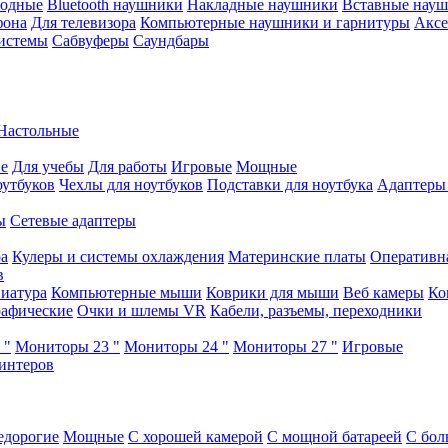
водные
Bluetooth наушники
Накладные наушники
Вставные нау
фона
Для телевизора
Компьютерные наушники и гарнитуры
Аксе
истемы
Сабвуферы
Саундбары
Настольные
е
Для учебы
Для работы
Игровые
Мощные
оутбуков
Чехлы для ноутбуков
Подставки для ноутбука
Адаптеры
ы
Сетевые адаптеры
ра
Кулеры и системы охлаждения
Материнские платы
Оперативн
в
иатура
Компьютерные мыши
Коврики для мыши
Веб камеры
Ко
афические
Очки и шлемы VR
Кабели, разъемы, переходники
 "
Мониторы 23 "
Мониторы 24 "
Мониторы 27 "
Игровые
интеров
едорогие
Мощные
С хорошей камерой
С мощной батареей
С бол