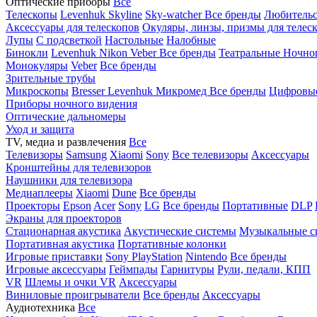
Оптические приборы
Все
Телескопы
Levenhuk Skyline
Sky-watcher
Все бренды
Любительс
Аксессуары для телескопов
Окуляры, линзы, призмы для телес
Лупы
С подсветкой
Настольные
Налобные
Бинокли
Levenhuk
Nikon
Veber
Все бренды
Театральные
Ночно
Монокуляры
Veber
Все бренды
Зрительные трубы
Микроскопы
Bresser
Levenhuk
Микромед
Все бренды
Цифровы
Приборы ночного видения
Оптические дальномеры
Уход и защита
TV, медиа и развлечения
Все
Телевизоры
Samsung
Xiaomi
Sony
Все телевизоры
Аксессуары
Кронштейны для телевизоров
Наушники для телевизора
Медиаплееры
Xiaomi
Dune
Все бренды
Проекторы
Epson
Acer
Sony
LG
Все бренды
Портативные
DLP
Экраны для проекторов
Стационарная акустика
Акустические системы
Музыкальные с
Портативная акустика
Портативные колонки
Игровые приставки
Sony PlayStation
Nintendo
Все бренды
Игровые аксессуары
Геймпады
Гарнитуры
Рули, педали, КПП
VR
Шлемы и очки VR
Аксессуары
Виниловые проигрыватели
Все бренды
Аксессуары
Аудиотехника
Все