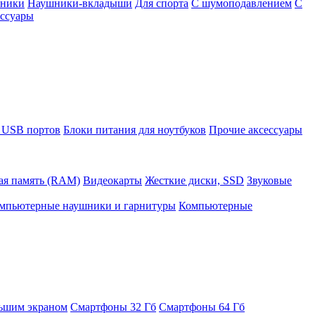
шники
Наушники-вкладыши
Для спорта
С шумоподавлением
С
ссуары
 USB портов
Блоки питания для ноутбуков
Прочие аксессуары
ая память (RAM)
Видеокарты
Жесткие диски, SSD
Звуковые
мпьютерные наушники и гарнитуры
Компьютерные
ьшим экраном
Смартфоны 32 Гб
Смартфоны 64 Гб