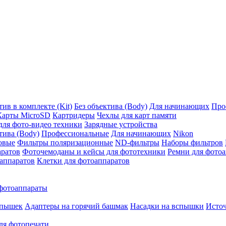
ив в комплекте (Kit)
Без объектива (Body)
Для начинающих
Про
Карты MicroSD
Картридеры
Чехлы для карт памяти
ля фото-видео техники
Зарядные устройства
тива (Body)
Профессиональные
Для начинающих
Nikon
овые
Фильтры поляризационные
ND-фильтры
Наборы фильтров
аратов
Фоточемоданы и кейсы для фототехники
Ремни для фото
аппаратов
Клетки для фотоаппаратов
фотоаппараты
спышек
Адаптеры на горячий башмак
Насадки на вспышки
Исто
ля фотопечати