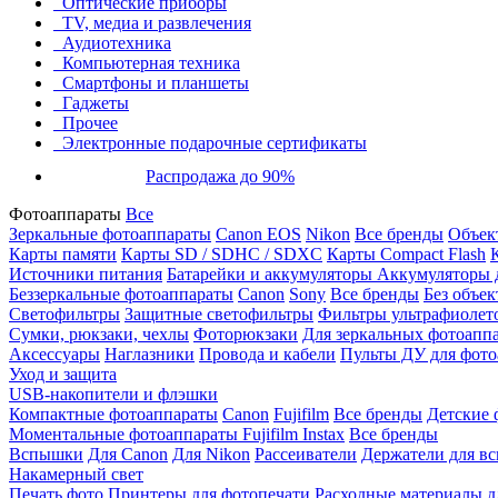
Оптические приборы
TV, медиа и развлечения
Аудиотехника
Компьютерная техника
Смартфоны и планшеты
Гаджеты
Прочее
Электронные подарочные сертификаты
Распродажа до 90%
Фотоаппараты
Все
Зеркальные фотоаппараты
Canon EOS
Nikon
Все бренды
Объект
Карты памяти
Карты SD / SDHC / SDXC
Карты Compact Flash
Источники питания
Батарейки и аккумуляторы
Аккумуляторы д
Беззеркальные фотоаппараты
Canon
Sony
Все бренды
Без объек
Светофильтры
Защитные светофильтры
Фильтры ультрафиолет
Сумки, рюкзаки, чехлы
Фоторюкзаки
Для зеркальных фотоапп
Аксессуары
Наглазники
Провода и кабели
Пульты ДУ для фото
Уход и защита
USB-накопители и флэшки
Компактные фотоаппараты
Canon
Fujifilm
Все бренды
Детские 
Моментальные фотоаппараты
Fujifilm Instax
Все бренды
Вспышки
Для Canon
Для Nikon
Рассеиватели
Держатели для в
Накамерный свет
Печать фото
Принтеры для фотопечати
Расходные материалы д