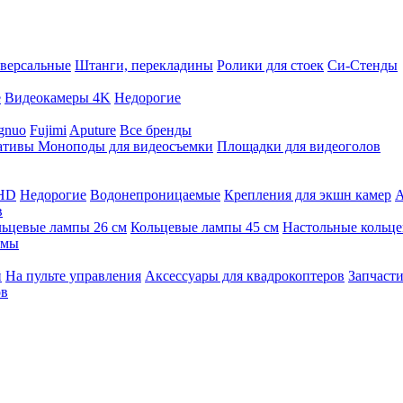
версальные
Штанги, перекладины
Ролики для стоек
Си-Стенды
е
Видеокамеры 4K
Недорогие
gnuo
Fujimi
Aputure
Все бренды
ативы
Моноподы для видеосъемки
Площадки для видеоголов
 HD
Недорогие
Водонепроницаемые
Крепления для экшн камер
А
в
ьцевые лампы 26 см
Кольцевые лампы 45 см
Настольные кольц
имы
й
На пульте управления
Аксессуары для квадрокоптеров
Запчасти
ов