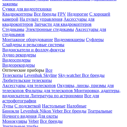
зажимы
Сумки для видеотехники
Квадрокоптеры
Все бренды
FPV
Недорогие
С хорошей
камерой
На пульте управления
Аксессуары для
квадрокоптеров
Запчасти для квадрокоптеров
Стедикамы
Электронные стедикамы
Аксессуары для
стедикамов
Монтажное оборудование
Видеомикшеры
Суфлеры
Слайдеры и рельсовые системы
Видоискатели и фоллоу-фокусы
Аудио рекордеры
Видеосендеры
Видеорекордеры
Оптические приборы
Все
Телескопы
Levenhuk Skyline
Sky-watcher
Все бренды
Любительские телескопы
Аксессуары для телескопов
Окуляры, линзы, призмы для
телескопов
Фильтры для телескопов
Монтировки, адаптеры,
видоискатели
Литература по астрономии
Все для
астрофотографии
Лупы
С подсветкой
Настольные
Налобные
Бинокли
Levenhuk
Nikon
Veber
Все бренды
Театральные
Ночного видения
Для охоты
Монокуляры
Veber
Все бренды
Зрительные трубы