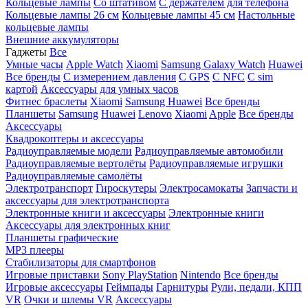
Кольцевые лампы
Со штативом
C держателем для телефона
Кольцевые лампы 26 см
Кольцевые лампы 45 см
Настольные
кольцевые лампы
Внешние аккумуляторы
Гаджеты
Все
Умные часы
Apple Watch
Xiaomi
Samsung Galaxy Watch
Huawei
Все бренды
C измерением давления
C GPS
C NFC
C sim
картой
Аксессуары для умных часов
Фитнес браслеты
Xiaomi
Samsung
Huawei
Все бренды
Планшеты
Samsung
Huawei
Lenovo
Xiaomi
Apple
Все бренды
Аксессуары
Квадрокоптеры и аксессуары
Радиоуправляемые модели
Радиоуправляемые автомобили
Радиоуправляемые вертолёты
Радиоуправляемые игрушки
Радиоуправляемые самолёты
Электротранспорт
Гироскутеры
Электросамокаты
Запчасти и
аксессуары для электротранспорта
Электронные книги и аксессуары
Электронные книги
Аксессуары для электронных книг
Планшеты графические
MP3 плееры
Стабилизаторы для смартфонов
Игровые приставки
Sony PlayStation
Nintendo
Все бренды
Игровые аксессуары
Геймпады
Гарнитуры
Рули, педали, КПП
VR
Очки и шлемы VR
Аксессуары