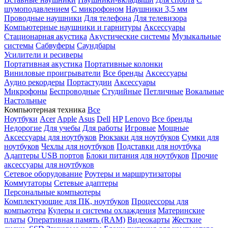
шумоподавлением
С микрофоном
Наушники 3,5 мм
Проводные наушники
Для телефона
Для телевизора
Компьютерные наушники и гарнитуры
Аксессуары
Стационарная акустика
Акустические системы
Музыкальные
системы
Сабвуферы
Саундбары
Усилители и ресиверы
Портативная акустика
Портативные колонки
Виниловые проигрыватели
Все бренды
Аксессуары
Аудио рекордеры
Портастудии
Аксессуары
Микрофоны
Беспроводные
Студийные
Петличные
Вокальные
Настольные
Компьютерная техника
Все
Ноутбуки
Acer
Apple
Asus
Dell
HP
Lenovo
Все бренды
Недорогие
Для учебы
Для работы
Игровые
Мощные
Аксессуары для ноутбуков
Рюкзаки для ноутбуков
Сумки для
ноутбуков
Чехлы для ноутбуков
Подставки для ноутбука
Адаптеры USB портов
Блоки питания для ноутбуков
Прочие
аксессуары для ноутбуков
Сетевое оборудование
Роутеры и маршрутизаторы
Коммутаторы
Сетевые адаптеры
Персональные компьютеры
Комплектующие для ПК, ноутбуков
Процессоры для
компьютера
Кулеры и системы охлаждения
Материнские
платы
Оперативная память (RAM)
Видеокарты
Жесткие