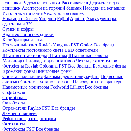
вспышки
Ведомые вспышки
Рассеиватели
Держатели для
вспышек
Адаптеры на горячий башмак
Насадки на вспышки
Источники питания
Чехлы для вспышек
Накамерный свет
Yongnuo
Fujimi
Aputure
Аккумуляторы,
адаптеры и ЗУ
Сумки и кофры
Адаптеры и переходники
Калибраторы и шкалы
Постоянный свет
Raylab
Yongnuo
FST
Godox
Все бренды
Комплекты постоянного света
LED-осветители
Штативы и моноподы
Штативы
Штативные головы
Моноподы
Площадки для штативов
Чехлы для штативов
Фотофоны
Raylab
Colorama
FST
Все бренды
Бумажные фоны
Хромакей фоны
Виниловые фоны
Системы крепления
Зажимы, держатели, муфты
Подвесные
системы
Системы установки фона
Переходники и адаптеры
Накамерные мониторы
Feelworld
Lilliput
Все бренды
Софтбоксы
Стрипбоксы
Октобоксы
Отражатели
Raylab
FST
Все бренды
Лампы и пайрекс
Рефлекторы, соты, шторки
Фотозонты
Фотобоксы
FST
Все бренды