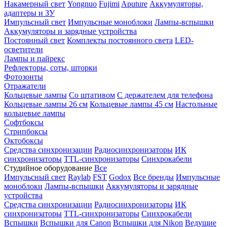
Накамерный свет
Yongnuo
Fujimi
Aputure
Аккумуляторы,
адаптеры и ЗУ
Импульсный свет
Импульсные моноблоки
Лампы-вспышки
Аккумуляторы и зарядные устройства
Постоянный свет
Комплекты постоянного света
LED-
осветители
Лампы и пайрекс
Рефлекторы, соты, шторки
Фотозонты
Отражатели
Кольцевые лампы
Со штативом
С держателем для телефона
Кольцевые лампы 26 см
Кольцевые лампы 45 см
Настольные
кольцевые лампы
Софтбоксы
Стрипбоксы
Октобоксы
Средства синхронизации
Радиосинхронизаторы
ИК
синхронизаторы
TTL-синхронизаторы
Синхрокабели
Студийное оборудование
Все
Импульсный свет
Raylab
FST
Godox
Все бренды
Импульсные
моноблоки
Лампы-вспышки
Аккумуляторы и зарядные
устройства
Средства синхронизации
Радиосинхронизаторы
ИК
синхронизаторы
TTL-синхронизаторы
Синхрокабели
Вспышки
Вспышки для Canon
Вспышки для Nikon
Ведущие