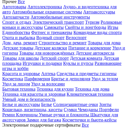
Прочее
Все
Автотовары
Автоэлектроника
Аудио- и видеотехника для
авто
Автомобильные охранные системы
Автоаксессуары
Автозапчасти
Автомобильные инструменты
Спорт и отдых
Электрический транспорт
Туризм
Роликовые
коньки и аксессуары
Самокаты
Скейты и лонгборды
Игры
Единоборства
Фитнес и тренажеры
Командные виды спорта
Охота и рыбалка
Водный спорт
Велоспорт
Дом, дача, ремонт
Строительство и ремонт
Товары для дома
Детские товары
Детские коляски
Питание и кормление
Уход и
гигиена
Товары для новорождённых
Детские автокресла
Товары для школы
Детский спорт
Детская комната
Детская
площадка
Игрушки и подарки
Куклы и пупсы
Развивающие
игры и хобби
Красота и здоровье
Аптека
Средства и предметы гигиены
Косметика
Парфюмерия
Бритье и депиляция
Уход за телом
Уход за лицом
Уход за волосами
Бытовая техника
Техника для кухни
Техника для дома
Техника для красоты и здоровья
Климатическая техника
Умный дом и безопасность
Белье и аксессуары
Белье
Солнцезащитные очки
Зонты
Кошельки, визитницы, кисеты
Сумки
Чемоданы
Портфели
Ремни
Ключницы
Умные ручки и блокноты
Шкатулки для
аксессуаров
Замки для багажа
Косметички и бьюти-кейсы
Электронные подарочные сертификаты
Все