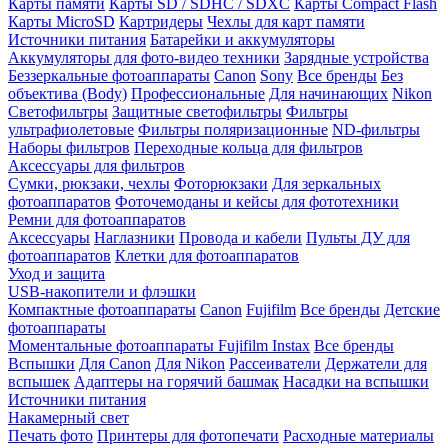
Карты памяти
Карты SD / SDHC / SDXC
Карты Compact Flash
Карты MicroSD
Картридеры
Чехлы для карт памяти
Источники питания
Батарейки и аккумуляторы
Аккумуляторы для фото-видео техники
Зарядные устройства
Беззеркальные фотоаппараты
Canon
Sony
Все бренды
Без
объектива (Body)
Профессиональные
Для начинающих
Nikon
Светофильтры
Защитные светофильтры
Фильтры
ультрафиолетовые
Фильтры поляризационные
ND-фильтры
Наборы фильтров
Переходные кольца для фильтров
Аксессуары для фильтров
Сумки, рюкзаки, чехлы
Фоторюкзаки
Для зеркальных
фотоаппаратов
Фоточемоданы и кейсы для фототехники
Ремни для фотоаппаратов
Аксессуары
Наглазники
Провода и кабели
Пульты ДУ для
фотоаппаратов
Клетки для фотоаппаратов
Уход и защита
USB-накопители и флэшки
Компактные фотоаппараты
Canon
Fujifilm
Все бренды
Детские
фотоаппараты
Моментальные фотоаппараты
Fujifilm Instax
Все бренды
Вспышки
Для Canon
Для Nikon
Рассеиватели
Держатели для
вспышек
Адаптеры на горячий башмак
Насадки на вспышки
Источники питания
Накамерный свет
Печать фото
Принтеры для фотопечати
Расходные материалы