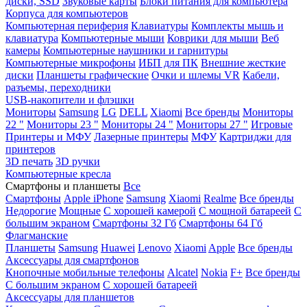
диски, SSD
Звуковые карты
Блоки питания для компьютера
Корпуса для компьютеров
Компьютерная периферия
Клавиатуры
Комплекты мышь и
клавиатура
Компьютерные мыши
Коврики для мыши
Веб
камеры
Компьютерные наушники и гарнитуры
Компьютерные микрофоны
ИБП для ПК
Внешние жесткие
диски
Планшеты графические
Очки и шлемы VR
Кабели,
разъемы, переходники
USB-накопители и флэшки
Мониторы
Samsung
LG
DELL
Xiaomi
Все бренды
Мониторы
22 "
Мониторы 23 "
Мониторы 24 "
Мониторы 27 "
Игровые
Принтеры и МФУ
Лазерные принтеры
МФУ
Картриджи для
принтеров
3D печать
3D ручки
Компьютерные кресла
Смартфоны и планшеты
Все
Смартфоны
Apple iPhone
Samsung
Xiaomi
Realme
Все бренды
Недорогие
Мощные
С хорошей камерой
С мощной батареей
С
большим экраном
Смартфоны 32 Гб
Смартфоны 64 Гб
Флагманские
Планшеты
Samsung
Huawei
Lenovo
Xiaomi
Apple
Все бренды
Аксессуары для смартфонов
Кнопочные мобильные телефоны
Alcatel
Nokia
F+
Все бренды
С большим экраном
С хорошей батареей
Аксессуары для планшетов