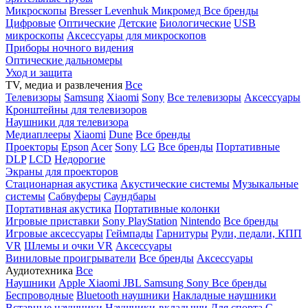
Микроскопы
Bresser
Levenhuk
Микромед
Все бренды
Цифровые
Оптические
Детские
Биологические
USB
микроскопы
Аксессуары для микроскопов
Приборы ночного видения
Оптические дальномеры
Уход и защита
TV, медиа и развлечения
Все
Телевизоры
Samsung
Xiaomi
Sony
Все телевизоры
Аксессуары
Кронштейны для телевизоров
Наушники для телевизора
Медиаплееры
Xiaomi
Dune
Все бренды
Проекторы
Epson
Acer
Sony
LG
Все бренды
Портативные
DLP
LCD
Недорогие
Экраны для проекторов
Стационарная акустика
Акустические системы
Музыкальные
системы
Сабвуферы
Саундбары
Портативная акустика
Портативные колонки
Игровые приставки
Sony PlayStation
Nintendo
Все бренды
Игровые аксессуары
Геймпады
Гарнитуры
Рули, педали, КПП
VR
Шлемы и очки VR
Аксессуары
Виниловые проигрыватели
Все бренды
Аксессуары
Аудиотехника
Все
Наушники
Apple
Xiaomi
JBL
Samsung
Sony
Все бренды
Беспроводные
Bluetooth наушники
Накладные наушники
Вставные наушники
Наушники-вкладыши
Для спорта
С