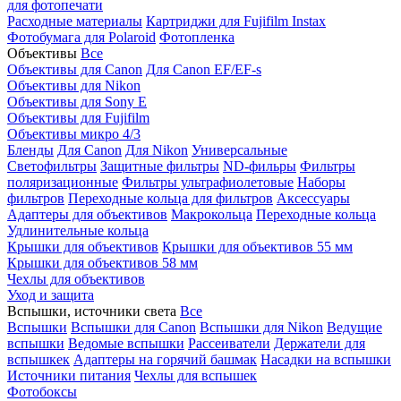
для фотопечати
Расходные материалы
Картриджи для Fujifilm Instax
Фотобумага для Polaroid
Фотопленка
Объективы
Все
Объективы для Canon
Для Canon EF/EF-s
Объективы для Nikon
Объективы для Sony E
Объективы для Fujifilm
Объективы микро 4/3
Бленды
Для Canon
Для Nikon
Универсальные
Светофильтры
Защитные фильтры
ND-фильры
Фильтры
поляризационные
Фильтры ультрафиолетовые
Наборы
фильтров
Переходные кольца для фильтров
Аксессуары
Адаптеры для объективов
Макрокольца
Переходные кольца
Удлинительные кольца
Крышки для объективов
Крышки для объективов 55 мм
Крышки для объективов 58 мм
Чехлы для объективов
Уход и защита
Вспышки, источники света
Все
Вспышки
Вспышки для Canon
Вспышки для Nikon
Ведущие
вспышки
Ведомые вспышки
Рассеиватели
Держатели для
вспышкек
Адаптеры на горячий башмак
Насадки на вспышки
Источники питания
Чехлы для вспышек
Фотобоксы