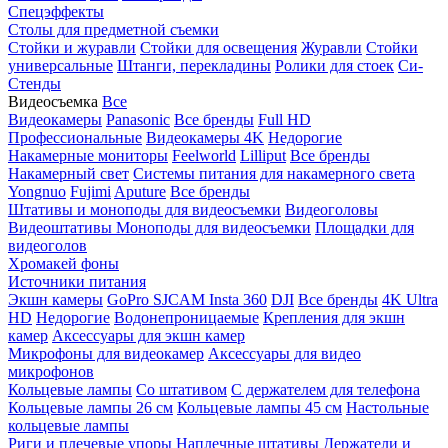
Спецэффекты
Столы для предметной съемки
Стойки и журавли
Стойки для освещения
Журавли
Стойки
универсальные
Штанги, перекладины
Ролики для стоек
Си-
Стенды
Видеосъемка
Все
Видеокамеры
Panasonic
Все бренды
Full HD
Профессиональные
Видеокамеры 4K
Недорогие
Накамерные мониторы
Feelworld
Lilliput
Все бренды
Накамерный свет
Системы питания для накамерного света
Yongnuo
Fujimi
Aputure
Все бренды
Штативы и моноподы для видеосъемки
Видеоголовы
Видеоштативы
Моноподы для видеосъемки
Площадки для
видеоголов
Хромакей фоны
Источники питания
Экшн камеры
GoPro
SJCAM
Insta 360
DJI
Все бренды
4K Ultra
HD
Недорогие
Водонепроницаемые
Крепления для экшн
камер
Аксессуары для экшн камер
Микрофоны для видеокамер
Аксессуары для видео
микрофонов
Кольцевые лампы
Со штативом
C держателем для телефона
Кольцевые лампы 26 см
Кольцевые лампы 45 см
Настольные
кольцевые лампы
Риги и плечевые упоры
Наплечные штативы
Держатели и