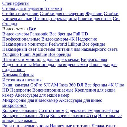
Спецэффекты
Столы для предметной съемки
Стойки и журавли
Стойки для освещения
Журавли
Стойки
универсальные
Штанги, перекладины
Ролики для стоек
Си-
Стенды
Видеосъемка
Все
Видеокамеры
Panasonic
Все бренды
Full HD
Профессиональные
Видеокамеры 4K
Недорогие
Накамерные мониторы
Feelworld
Lilliput
Все бренды
Накамерный свет
Системы питания для накамерного света
Yongnuo
Fujimi
Aputure
Все бренды
Штативы и моноподы для видеосъемки
Видеоголовы
Видеоштативы
Моноподы для видеосъемки
Площадки для
видеоголов
Хромакей фоны
Источники питания
Экшн камеры
GoPro
SJCAM
Insta 360
DJI
Все бренды
4K Ultra
HD
Недорогие
Водонепроницаемые
Крепления для экшн
камер
Аксессуары для экшн камер
Микрофоны для видеокамер
Аксессуары для видео
микрофонов
Кольцевые лампы
Со штативом
C держателем для телефона
Кольцевые лампы 26 см
Кольцевые лампы 45 см
Настольные
кольцевые лампы
Риги и плечевые упоры
Наплечные штативы
Держатели и