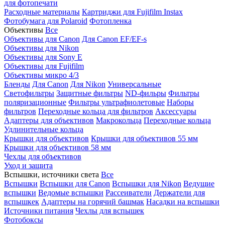
для фотопечати
Расходные материалы
Картриджи для Fujifilm Instax
Фотобумага для Polaroid
Фотопленка
Объективы
Все
Объективы для Canon
Для Canon EF/EF-s
Объективы для Nikon
Объективы для Sony E
Объективы для Fujifilm
Объективы микро 4/3
Бленды
Для Canon
Для Nikon
Универсальные
Светофильтры
Защитные фильтры
ND-фильры
Фильтры
поляризационные
Фильтры ультрафиолетовые
Наборы
фильтров
Переходные кольца для фильтров
Аксессуары
Адаптеры для объективов
Макрокольца
Переходные кольца
Удлинительные кольца
Крышки для объективов
Крышки для объективов 55 мм
Крышки для объективов 58 мм
Чехлы для объективов
Уход и защита
Вспышки, источники света
Все
Вспышки
Вспышки для Canon
Вспышки для Nikon
Ведущие
вспышки
Ведомые вспышки
Рассеиватели
Держатели для
вспышкек
Адаптеры на горячий башмак
Насадки на вспышки
Источники питания
Чехлы для вспышек
Фотобоксы