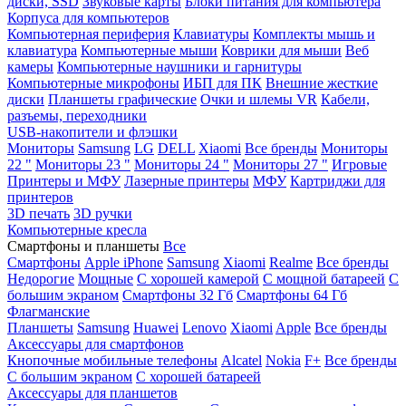
диски, SSD
Звуковые карты
Блоки питания для компьютера
Корпуса для компьютеров
Компьютерная периферия
Клавиатуры
Комплекты мышь и
клавиатура
Компьютерные мыши
Коврики для мыши
Веб
камеры
Компьютерные наушники и гарнитуры
Компьютерные микрофоны
ИБП для ПК
Внешние жесткие
диски
Планшеты графические
Очки и шлемы VR
Кабели,
разъемы, переходники
USB-накопители и флэшки
Мониторы
Samsung
LG
DELL
Xiaomi
Все бренды
Мониторы
22 "
Мониторы 23 "
Мониторы 24 "
Мониторы 27 "
Игровые
Принтеры и МФУ
Лазерные принтеры
МФУ
Картриджи для
принтеров
3D печать
3D ручки
Компьютерные кресла
Смартфоны и планшеты
Все
Смартфоны
Apple iPhone
Samsung
Xiaomi
Realme
Все бренды
Недорогие
Мощные
С хорошей камерой
С мощной батареей
С
большим экраном
Смартфоны 32 Гб
Смартфоны 64 Гб
Флагманские
Планшеты
Samsung
Huawei
Lenovo
Xiaomi
Apple
Все бренды
Аксессуары для смартфонов
Кнопочные мобильные телефоны
Alcatel
Nokia
F+
Все бренды
С большим экраном
С хорошей батареей
Аксессуары для планшетов