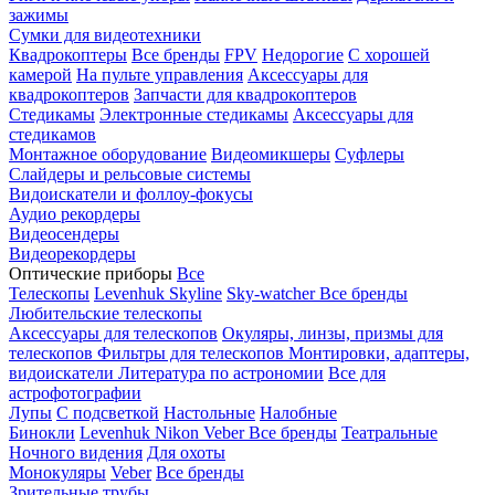
зажимы
Сумки для видеотехники
Квадрокоптеры
Все бренды
FPV
Недорогие
С хорошей
камерой
На пульте управления
Аксессуары для
квадрокоптеров
Запчасти для квадрокоптеров
Стедикамы
Электронные стедикамы
Аксессуары для
стедикамов
Монтажное оборудование
Видеомикшеры
Суфлеры
Слайдеры и рельсовые системы
Видоискатели и фоллоу-фокусы
Аудио рекордеры
Видеосендеры
Видеорекордеры
Оптические приборы
Все
Телескопы
Levenhuk Skyline
Sky-watcher
Все бренды
Любительские телескопы
Аксессуары для телескопов
Окуляры, линзы, призмы для
телескопов
Фильтры для телескопов
Монтировки, адаптеры,
видоискатели
Литература по астрономии
Все для
астрофотографии
Лупы
С подсветкой
Настольные
Налобные
Бинокли
Levenhuk
Nikon
Veber
Все бренды
Театральные
Ночного видения
Для охоты
Монокуляры
Veber
Все бренды
Зрительные трубы