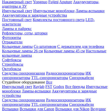
Накамерный свет
Yongnuo
Fujimi
Aputure
Аккумуляторы,
адаптеры и ЗУ
Импульсный свет
Импульсные моноблоки
Лампы-вспышки
Аккумуляторы и зарядные устройства
Постоянный свет
Комплекты постоянного света
LED-
осветители
Лампы и пайрекс
Рефлекторы, соты, шторки
Фотозонты
Отражатели
Кольцевые лампы
Со штативом
С держателем для телефона
Кольцевые лампы 26 см
Кольцевые лампы 45 см
Настольные
кольцевые лампы
Софтбоксы
Стрипбоксы
Октобоксы
Средства синхронизации
Радиосинхронизаторы
ИК
синхронизаторы
TTL-синхронизаторы
Синхрокабели
Студийное оборудование
Все
Импульсный свет
Raylab
FST
Godox
Все бренды
Импульсные
моноблоки
Лампы-вспышки
Аккумуляторы и зарядные
устройства
Средства синхронизации
Радиосинхронизаторы
ИК
синхронизаторы
TTL-синхронизаторы
Синхрокабели
Вспышки
Вспышки для Canon
Вспышки для Nikon
Ведущие