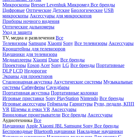
Микроскопы
Bresser
Levenhuk
Микромед
Все бренды
Цифровые
Оптические
Детские
Биологические
USB
микроскопы
Аксессуары для микроскопов
Приборы ночного видения
Оптические дальномеры
Уход и защита
TV, медиа и развлечения
Все
Телевизоры
Samsung
Xiaomi
Sony
Все телевизоры
Аксессуары
Кронштейны для телевизоров
Наушники для телевизора
Медиаплееры
Xiaomi
Dune
Все бренды
Проекторы
Epson
Acer
Sony
LG
Все бренды
Портативные
DLP
LCD
Недорогие
Экраны для проекторов
Стационарная акустика
Акустические системы
Музыкальные
системы
Сабвуферы
Саундбары
Портативная акустика
Портативные колонки
Игровые приставки
Sony PlayStation
Nintendo
Все бренды
Игровые аксессуары
Геймпады
Гарнитуры
Рули, педали, КПП
VR
Шлемы и очки VR
Аксессуары
Виниловые проигрыватели
Все бренды
Аксессуары
Аудиотехника
Все
Наушники
Apple
Xiaomi
JBL
Samsung
Sony
Все бренды
Беспроводные
Bluetooth наушники
Накладные наушники
Вставные наушники
Наушники-вкладыши
Для спорта
С