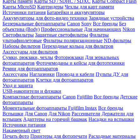
Карты памяти
Карты SD / SDHC / SDXC
Карты Compact Flash
Карты MicroSD
Картридеры
Чехлы для карт памяти
Источники питания
Батарейки и аккумуляторы
Аккумуляторы для фото-видео техники
Зарядные устройства
Беззеркальные фотоаппараты
Canon
Sony
Все бренды
Без
объектива (Body)
Профессиональные
Для начинающих
Nikon
Светофильтры
Защитные светофильтры
Фильтры
ультрафиолетовые
Фильтры поляризационные
ND-фильтры
Наборы фильтров
Переходные кольца для фильтров
Аксессуары для фильтров
Сумки, рюкзаки, чехлы
Фоторюкзаки
Для зеркальных
фотоаппаратов
Фоточемоданы и кейсы для фототехники
Ремни для фотоаппаратов
Аксессуары
Наглазники
Провода и кабели
Пульты ДУ для
фотоаппаратов
Клетки для фотоаппаратов
Уход и защита
USB-накопители и флэшки
Компактные фотоаппараты
Canon
Fujifilm
Все бренды
Детские
фотоаппараты
Моментальные фотоаппараты
Fujifilm Instax
Все бренды
Вспышки
Для Canon
Для Nikon
Рассеиватели
Держатели для
вспышек
Адаптеры на горячий башмак
Насадки на вспышки
Источники питания
Накамерный свет
Печать фото
Принтеры для фотопечати
Расходные материалы