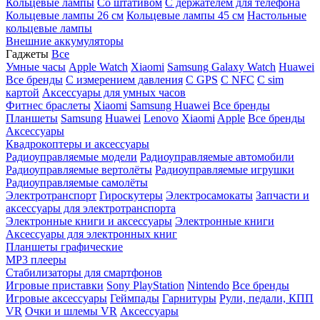
Кольцевые лампы
Со штативом
C держателем для телефона
Кольцевые лампы 26 см
Кольцевые лампы 45 см
Настольные
кольцевые лампы
Внешние аккумуляторы
Гаджеты
Все
Умные часы
Apple Watch
Xiaomi
Samsung Galaxy Watch
Huawei
Все бренды
C измерением давления
C GPS
C NFC
C sim
картой
Аксессуары для умных часов
Фитнес браслеты
Xiaomi
Samsung
Huawei
Все бренды
Планшеты
Samsung
Huawei
Lenovo
Xiaomi
Apple
Все бренды
Аксессуары
Квадрокоптеры и аксессуары
Радиоуправляемые модели
Радиоуправляемые автомобили
Радиоуправляемые вертолёты
Радиоуправляемые игрушки
Радиоуправляемые самолёты
Электротранспорт
Гироскутеры
Электросамокаты
Запчасти и
аксессуары для электротранспорта
Электронные книги и аксессуары
Электронные книги
Аксессуары для электронных книг
Планшеты графические
MP3 плееры
Стабилизаторы для смартфонов
Игровые приставки
Sony PlayStation
Nintendo
Все бренды
Игровые аксессуары
Геймпады
Гарнитуры
Рули, педали, КПП
VR
Очки и шлемы VR
Аксессуары