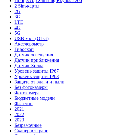
Процессор Samsung Exynos 2200
2 Sim-карты
2G
3G
LTE
4G
5G
USB хост (OTG)
Акселерометр
Гироскоп
Датчик освещения
Датчик приближения
Датчик Холла
Уровень защиты IP67
Уровень защиты IP68
Защита от влаги и пыли
Без фотокамеры
Фотокамера
Бюджетные модели
Флагман
2021
2022
2023
Безрамочные
Сканер в экране