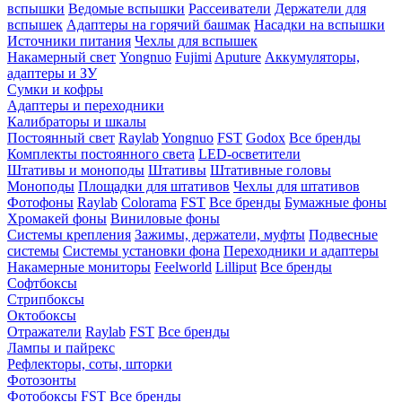
вспышки
Ведомые вспышки
Рассеиватели
Держатели для
вспышек
Адаптеры на горячий башмак
Насадки на вспышки
Источники питания
Чехлы для вспышек
Накамерный свет
Yongnuo
Fujimi
Aputure
Аккумуляторы,
адаптеры и ЗУ
Сумки и кофры
Адаптеры и переходники
Калибраторы и шкалы
Постоянный свет
Raylab
Yongnuo
FST
Godox
Все бренды
Комплекты постоянного света
LED-осветители
Штативы и моноподы
Штативы
Штативные головы
Моноподы
Площадки для штативов
Чехлы для штативов
Фотофоны
Raylab
Colorama
FST
Все бренды
Бумажные фоны
Хромакей фоны
Виниловые фоны
Системы крепления
Зажимы, держатели, муфты
Подвесные
системы
Системы установки фона
Переходники и адаптеры
Накамерные мониторы
Feelworld
Lilliput
Все бренды
Софтбоксы
Стрипбоксы
Октобоксы
Отражатели
Raylab
FST
Все бренды
Лампы и пайрекс
Рефлекторы, соты, шторки
Фотозонты
Фотобоксы
FST
Все бренды