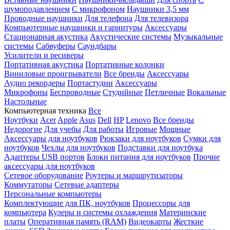
шумоподавлением
С микрофоном
Наушники 3,5 мм
Проводные наушники
Для телефона
Для телевизора
Компьютерные наушники и гарнитуры
Аксессуары
Стационарная акустика
Акустические системы
Музыкальные
системы
Сабвуферы
Саундбары
Усилители и ресиверы
Портативная акустика
Портативные колонки
Виниловые проигрыватели
Все бренды
Аксессуары
Аудио рекордеры
Портастудии
Аксессуары
Микрофоны
Беспроводные
Студийные
Петличные
Вокальные
Настольные
Компьютерная техника
Все
Ноутбуки
Acer
Apple
Asus
Dell
HP
Lenovo
Все бренды
Недорогие
Для учебы
Для работы
Игровые
Мощные
Аксессуары для ноутбуков
Рюкзаки для ноутбуков
Сумки для
ноутбуков
Чехлы для ноутбуков
Подставки для ноутбука
Адаптеры USB портов
Блоки питания для ноутбуков
Прочие
аксессуары для ноутбуков
Сетевое оборудование
Роутеры и маршрутизаторы
Коммутаторы
Сетевые адаптеры
Персональные компьютеры
Комплектующие для ПК, ноутбуков
Процессоры для
компьютера
Кулеры и системы охлаждения
Материнские
платы
Оперативная память (RAM)
Видеокарты
Жесткие