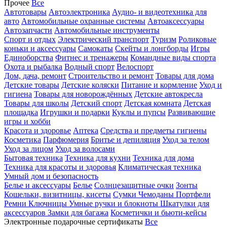
Прочее
Все
Автотовары
Автоэлектроника
Аудио- и видеотехника для
авто
Автомобильные охранные системы
Автоаксессуары
Автозапчасти
Автомобильные инструменты
Спорт и отдых
Электрический транспорт
Туризм
Роликовые
коньки и аксессуары
Самокаты
Скейты и лонгборды
Игры
Единоборства
Фитнес и тренажеры
Командные виды спорта
Охота и рыбалка
Водный спорт
Велоспорт
Дом, дача, ремонт
Строительство и ремонт
Товары для дома
Детские товары
Детские коляски
Питание и кормление
Уход и
гигиена
Товары для новорождённых
Детские автокресла
Товары для школы
Детский спорт
Детская комната
Детская
площадка
Игрушки и подарки
Куклы и пупсы
Развивающие
игры и хобби
Красота и здоровье
Аптека
Средства и предметы гигиены
Косметика
Парфюмерия
Бритье и депиляция
Уход за телом
Уход за лицом
Уход за волосами
Бытовая техника
Техника для кухни
Техника для дома
Техника для красоты и здоровья
Климатическая техника
Умный дом и безопасность
Белье и аксессуары
Белье
Солнцезащитные очки
Зонты
Кошельки, визитницы, кисеты
Сумки
Чемоданы
Портфели
Ремни
Ключницы
Умные ручки и блокноты
Шкатулки для
аксессуаров
Замки для багажа
Косметички и бьюти-кейсы
Электронные подарочные сертификаты
Все