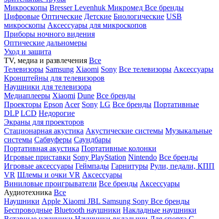
Микроскопы
Bresser
Levenhuk
Микромед
Все бренды
Цифровые
Оптические
Детские
Биологические
USB
микроскопы
Аксессуары для микроскопов
Приборы ночного видения
Оптические дальномеры
Уход и защита
TV, медиа и развлечения
Все
Телевизоры
Samsung
Xiaomi
Sony
Все телевизоры
Аксессуары
Кронштейны для телевизоров
Наушники для телевизора
Медиаплееры
Xiaomi
Dune
Все бренды
Проекторы
Epson
Acer
Sony
LG
Все бренды
Портативные
DLP
LCD
Недорогие
Экраны для проекторов
Стационарная акустика
Акустические системы
Музыкальные
системы
Сабвуферы
Саундбары
Портативная акустика
Портативные колонки
Игровые приставки
Sony PlayStation
Nintendo
Все бренды
Игровые аксессуары
Геймпады
Гарнитуры
Рули, педали, КПП
VR
Шлемы и очки VR
Аксессуары
Виниловые проигрыватели
Все бренды
Аксессуары
Аудиотехника
Все
Наушники
Apple
Xiaomi
JBL
Samsung
Sony
Все бренды
Беспроводные
Bluetooth наушники
Накладные наушники
Вставные наушники
Наушники-вкладыши
Для спорта
С