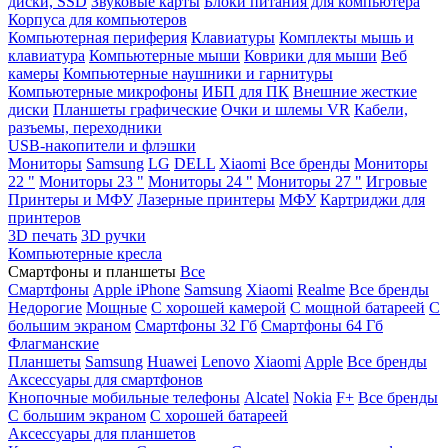
диски, SSD
Звуковые карты
Блоки питания для компьютера
Корпуса для компьютеров
Компьютерная периферия
Клавиатуры
Комплекты мышь и
клавиатура
Компьютерные мыши
Коврики для мыши
Веб
камеры
Компьютерные наушники и гарнитуры
Компьютерные микрофоны
ИБП для ПК
Внешние жесткие
диски
Планшеты графические
Очки и шлемы VR
Кабели,
разъемы, переходники
USB-накопители и флэшки
Мониторы
Samsung
LG
DELL
Xiaomi
Все бренды
Мониторы
22 "
Мониторы 23 "
Мониторы 24 "
Мониторы 27 "
Игровые
Принтеры и МФУ
Лазерные принтеры
МФУ
Картриджи для
принтеров
3D печать
3D ручки
Компьютерные кресла
Смартфоны и планшеты
Все
Смартфоны
Apple iPhone
Samsung
Xiaomi
Realme
Все бренды
Недорогие
Мощные
С хорошей камерой
С мощной батареей
С
большим экраном
Смартфоны 32 Гб
Смартфоны 64 Гб
Флагманские
Планшеты
Samsung
Huawei
Lenovo
Xiaomi
Apple
Все бренды
Аксессуары для смартфонов
Кнопочные мобильные телефоны
Alcatel
Nokia
F+
Все бренды
С большим экраном
С хорошей батареей
Аксессуары для планшетов