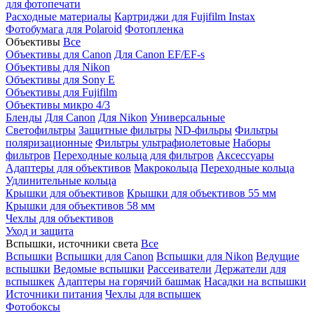
для фотопечати
Расходные материалы
Картриджи для Fujifilm Instax
Фотобумага для Polaroid
Фотопленка
Объективы
Все
Объективы для Canon
Для Canon EF/EF-s
Объективы для Nikon
Объективы для Sony E
Объективы для Fujifilm
Объективы микро 4/3
Бленды
Для Canon
Для Nikon
Универсальные
Светофильтры
Защитные фильтры
ND-фильры
Фильтры
поляризационные
Фильтры ультрафиолетовые
Наборы
фильтров
Переходные кольца для фильтров
Аксессуары
Адаптеры для объективов
Макрокольца
Переходные кольца
Удлинительные кольца
Крышки для объективов
Крышки для объективов 55 мм
Крышки для объективов 58 мм
Чехлы для объективов
Уход и защита
Вспышки, источники света
Все
Вспышки
Вспышки для Canon
Вспышки для Nikon
Ведущие
вспышки
Ведомые вспышки
Рассеиватели
Держатели для
вспышкек
Адаптеры на горячий башмак
Насадки на вспышки
Источники питания
Чехлы для вспышек
Фотобоксы