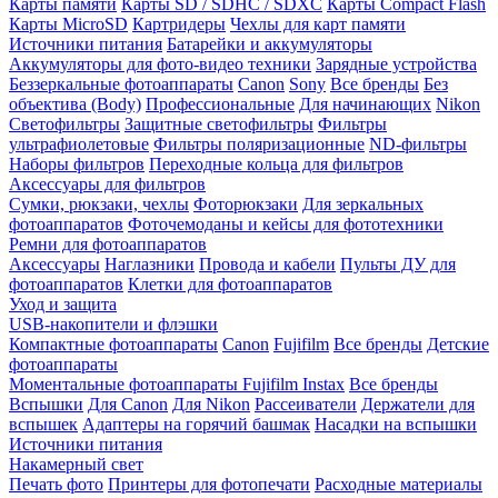
Карты памяти
Карты SD / SDHC / SDXC
Карты Compact Flash
Карты MicroSD
Картридеры
Чехлы для карт памяти
Источники питания
Батарейки и аккумуляторы
Аккумуляторы для фото-видео техники
Зарядные устройства
Беззеркальные фотоаппараты
Canon
Sony
Все бренды
Без
объектива (Body)
Профессиональные
Для начинающих
Nikon
Светофильтры
Защитные светофильтры
Фильтры
ультрафиолетовые
Фильтры поляризационные
ND-фильтры
Наборы фильтров
Переходные кольца для фильтров
Аксессуары для фильтров
Сумки, рюкзаки, чехлы
Фоторюкзаки
Для зеркальных
фотоаппаратов
Фоточемоданы и кейсы для фототехники
Ремни для фотоаппаратов
Аксессуары
Наглазники
Провода и кабели
Пульты ДУ для
фотоаппаратов
Клетки для фотоаппаратов
Уход и защита
USB-накопители и флэшки
Компактные фотоаппараты
Canon
Fujifilm
Все бренды
Детские
фотоаппараты
Моментальные фотоаппараты
Fujifilm Instax
Все бренды
Вспышки
Для Canon
Для Nikon
Рассеиватели
Держатели для
вспышек
Адаптеры на горячий башмак
Насадки на вспышки
Источники питания
Накамерный свет
Печать фото
Принтеры для фотопечати
Расходные материалы