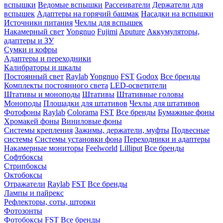
вспышки
Ведомые вспышки
Рассеиватели
Держатели для
вспышек
Адаптеры на горячий башмак
Насадки на вспышки
Источники питания
Чехлы для вспышек
Накамерный свет
Yongnuo
Fujimi
Aputure
Аккумуляторы,
адаптеры и ЗУ
Сумки и кофры
Адаптеры и переходники
Калибраторы и шкалы
Постоянный свет
Raylab
Yongnuo
FST
Godox
Все бренды
Комплекты постоянного света
LED-осветители
Штативы и моноподы
Штативы
Штативные головы
Моноподы
Площадки для штативов
Чехлы для штативов
Фотофоны
Raylab
Colorama
FST
Все бренды
Бумажные фоны
Хромакей фоны
Виниловые фоны
Системы крепления
Зажимы, держатели, муфты
Подвесные
системы
Системы установки фона
Переходники и адаптеры
Накамерные мониторы
Feelworld
Lilliput
Все бренды
Софтбоксы
Стрипбоксы
Октобоксы
Отражатели
Raylab
FST
Все бренды
Лампы и пайрекс
Рефлекторы, соты, шторки
Фотозонты
Фотобоксы
FST
Все бренды