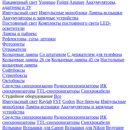
Накамерный свет
Yongnuo
Fujimi
Aputure
Аккумуляторы,
адаптеры и ЗУ
Импульсный свет
Импульсные моноблоки
Лампы-вспышки
Аккумуляторы и зарядные устройства
Постоянный свет
Комплекты постоянного света
LED-
осветители
Лампы и пайрекс
Рефлекторы, соты, шторки
Фотозонты
Отражатели
Кольцевые лампы
Со штативом
С держателем для телефона
Кольцевые лампы 26 см
Кольцевые лампы 45 см
Настольные
кольцевые лампы
Софтбоксы
Стрипбоксы
Октобоксы
Средства синхронизации
Радиосинхронизаторы
ИК
синхронизаторы
TTL-синхронизаторы
Синхрокабели
Студийное оборудование
Все
Импульсный свет
Raylab
FST
Godox
Все бренды
Импульсные
моноблоки
Лампы-вспышки
Аккумуляторы и зарядные
устройства
Средства синхронизации
Радиосинхронизаторы
ИК
синхронизаторы
TTL-синхронизаторы
Синхрокабели
Вспышки
Вспышки для Canon
Вспышки для Nikon
Ведущие