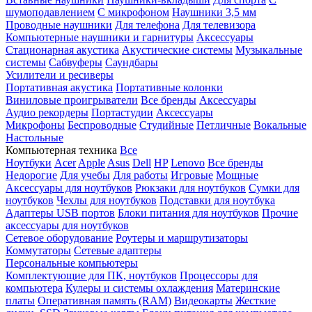
шумоподавлением
С микрофоном
Наушники 3,5 мм
Проводные наушники
Для телефона
Для телевизора
Компьютерные наушники и гарнитуры
Аксессуары
Стационарная акустика
Акустические системы
Музыкальные
системы
Сабвуферы
Саундбары
Усилители и ресиверы
Портативная акустика
Портативные колонки
Виниловые проигрыватели
Все бренды
Аксессуары
Аудио рекордеры
Портастудии
Аксессуары
Микрофоны
Беспроводные
Студийные
Петличные
Вокальные
Настольные
Компьютерная техника
Все
Ноутбуки
Acer
Apple
Asus
Dell
HP
Lenovo
Все бренды
Недорогие
Для учебы
Для работы
Игровые
Мощные
Аксессуары для ноутбуков
Рюкзаки для ноутбуков
Сумки для
ноутбуков
Чехлы для ноутбуков
Подставки для ноутбука
Адаптеры USB портов
Блоки питания для ноутбуков
Прочие
аксессуары для ноутбуков
Сетевое оборудование
Роутеры и маршрутизаторы
Коммутаторы
Сетевые адаптеры
Персональные компьютеры
Комплектующие для ПК, ноутбуков
Процессоры для
компьютера
Кулеры и системы охлаждения
Материнские
платы
Оперативная память (RAM)
Видеокарты
Жесткие