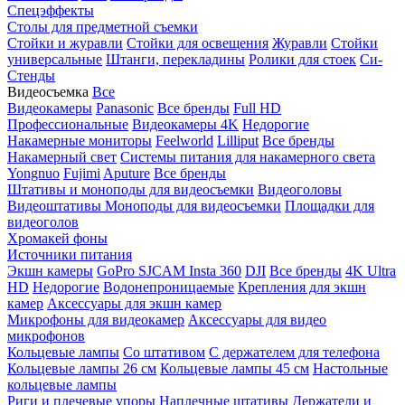
Спецэффекты
Столы для предметной съемки
Стойки и журавли
Стойки для освещения
Журавли
Стойки
универсальные
Штанги, перекладины
Ролики для стоек
Си-
Стенды
Видеосъемка
Все
Видеокамеры
Panasonic
Все бренды
Full HD
Профессиональные
Видеокамеры 4K
Недорогие
Накамерные мониторы
Feelworld
Lilliput
Все бренды
Накамерный свет
Системы питания для накамерного света
Yongnuo
Fujimi
Aputure
Все бренды
Штативы и моноподы для видеосъемки
Видеоголовы
Видеоштативы
Моноподы для видеосъемки
Площадки для
видеоголов
Хромакей фоны
Источники питания
Экшн камеры
GoPro
SJCAM
Insta 360
DJI
Все бренды
4K Ultra
HD
Недорогие
Водонепроницаемые
Крепления для экшн
камер
Аксессуары для экшн камер
Микрофоны для видеокамер
Аксессуары для видео
микрофонов
Кольцевые лампы
Со штативом
C держателем для телефона
Кольцевые лампы 26 см
Кольцевые лампы 45 см
Настольные
кольцевые лампы
Риги и плечевые упоры
Наплечные штативы
Держатели и