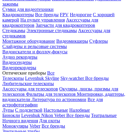
зажимы
Сумки для видеотехники
Квадрокоптеры
Все бренды
FPV
Недорогие
С хорошей
камерой
На пульте управления
Аксессуары для
квадрокоптеров
Запчасти для квадрокоптеров
Стедикамы
Электронные стедикамы
Аксессуары для
стедикамов
Монтажное оборудование
Видеомикшеры
Суфлеры
Слайдеры и рельсовые системы
Видоискатели и фоллоу-фокусы
Аудио рекордеры
Видеосендеры
Видеорекордеры
Оптические приборы
Все
Телескопы
Levenhuk Skyline
Sky-watcher
Все бренды
Любительские телескопы
Аксессуары для телескопов
Окуляры, линзы, призмы для
телескопов
Фильтры для телескопов
Монтировки, адаптеры,
видоискатели
Литература по астрономии
Все для
астрофотографии
Лупы
С подсветкой
Настольные
Налобные
Бинокли
Levenhuk
Nikon
Veber
Все бренды
Театральные
Ночного видения
Для охоты
Монокуляры
Veber
Все бренды
Зрительные трубы