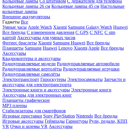
Кольцевые лампы
Со штативом
C держателем для телефона
Кольцевые лампы 26 см
Кольцевые лампы 45 см
Настольные
кольцевые лампы
Внешние аккумуляторы
Гаджеты
Все
Умные часы
Apple Watch
Xiaomi
Samsung Galaxy Watch
Huawei
Все бренды
C измерением давления
C GPS
C NFC
C sim
картой
Аксессуары для умных часов
Фитнес браслеты
Xiaomi
Samsung
Huawei
Все бренды
Планшеты
Samsung
Huawei
Lenovo
Xiaomi
Apple
Все бренды
Аксессуары
Квадрокоптеры и аксессуары
Радиоуправляемые модели
Радиоуправляемые автомобили
Радиоуправляемые вертолёты
Радиоуправляемые игрушки
Радиоуправляемые самолёты
Электротранспорт
Гироскутеры
Электросамокаты
Запчасти и
аксессуары для электротранспорта
Электронные книги и аксессуары
Электронные книги
Аксессуары для электронных книг
Планшеты графические
MP3 плееры
Стабилизаторы для смартфонов
Игровые приставки
Sony PlayStation
Nintendo
Все бренды
Игровые аксессуары
Геймпады
Гарнитуры
Рули, педали, КПП
VR
Очки и шлемы VR
Аксессуары