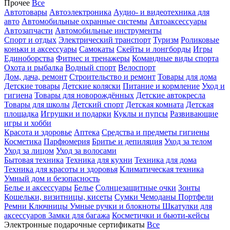
Прочее
Все
Автотовары
Автоэлектроника
Аудио- и видеотехника для
авто
Автомобильные охранные системы
Автоаксессуары
Автозапчасти
Автомобильные инструменты
Спорт и отдых
Электрический транспорт
Туризм
Роликовые
коньки и аксессуары
Самокаты
Скейты и лонгборды
Игры
Единоборства
Фитнес и тренажеры
Командные виды спорта
Охота и рыбалка
Водный спорт
Велоспорт
Дом, дача, ремонт
Строительство и ремонт
Товары для дома
Детские товары
Детские коляски
Питание и кормление
Уход и
гигиена
Товары для новорождённых
Детские автокресла
Товары для школы
Детский спорт
Детская комната
Детская
площадка
Игрушки и подарки
Куклы и пупсы
Развивающие
игры и хобби
Красота и здоровье
Аптека
Средства и предметы гигиены
Косметика
Парфюмерия
Бритье и депиляция
Уход за телом
Уход за лицом
Уход за волосами
Бытовая техника
Техника для кухни
Техника для дома
Техника для красоты и здоровья
Климатическая техника
Умный дом и безопасность
Белье и аксессуары
Белье
Солнцезащитные очки
Зонты
Кошельки, визитницы, кисеты
Сумки
Чемоданы
Портфели
Ремни
Ключницы
Умные ручки и блокноты
Шкатулки для
аксессуаров
Замки для багажа
Косметички и бьюти-кейсы
Электронные подарочные сертификаты
Все