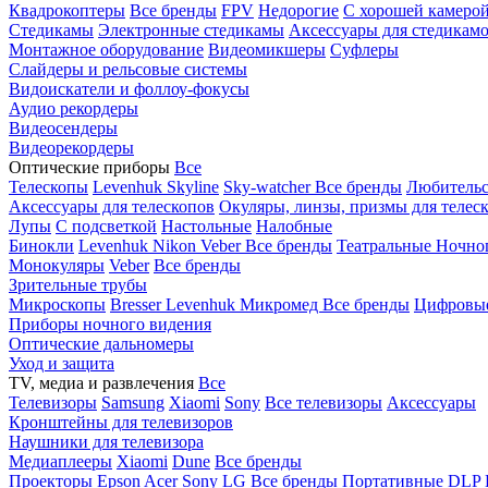
Квадрокоптеры
Все бренды
FPV
Недорогие
С хорошей камеро
Стедикамы
Электронные стедикамы
Аксессуары для стедикам
Монтажное оборудование
Видеомикшеры
Суфлеры
Слайдеры и рельсовые системы
Видоискатели и фоллоу-фокусы
Аудио рекордеры
Видеосендеры
Видеорекордеры
Оптические приборы
Все
Телескопы
Levenhuk Skyline
Sky-watcher
Все бренды
Любительс
Аксессуары для телескопов
Окуляры, линзы, призмы для телес
Лупы
С подсветкой
Настольные
Налобные
Бинокли
Levenhuk
Nikon
Veber
Все бренды
Театральные
Ночно
Монокуляры
Veber
Все бренды
Зрительные трубы
Микроскопы
Bresser
Levenhuk
Микромед
Все бренды
Цифровы
Приборы ночного видения
Оптические дальномеры
Уход и защита
TV, медиа и развлечения
Все
Телевизоры
Samsung
Xiaomi
Sony
Все телевизоры
Аксессуары
Кронштейны для телевизоров
Наушники для телевизора
Медиаплееры
Xiaomi
Dune
Все бренды
Проекторы
Epson
Acer
Sony
LG
Все бренды
Портативные
DLP