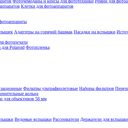
аратов
Фоточемоданы и кейсы для фототехники
Ремни для фото
аппаратов
Клетки для фотоаппаратов
фотоаппараты
спышек
Адаптеры на горячий башмак
Насадки на вспышки
Исто
ля фотопечати
для Polaroid
Фотопленка
изационные
Фильтры ультрафиолетовые
Наборы фильтров
Перех
инительные кольца
 для объективов 58 мм
спышки
Ведомые вспышки
Рассеиватели
Держатели для вспышк