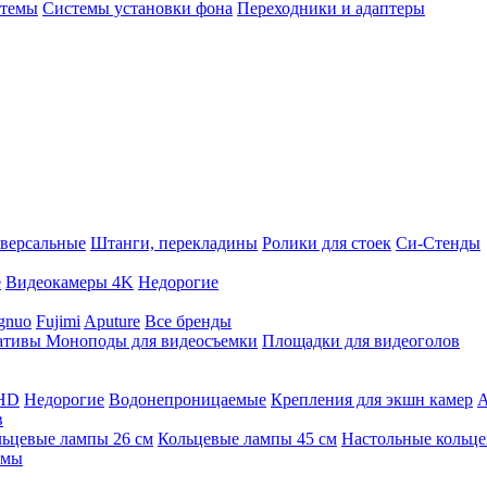
стемы
Системы установки фона
Переходники и адаптеры
версальные
Штанги, перекладины
Ролики для стоек
Си-Стенды
е
Видеокамеры 4K
Недорогие
gnuo
Fujimi
Aputure
Все бренды
ативы
Моноподы для видеосъемки
Площадки для видеоголов
 HD
Недорогие
Водонепроницаемые
Крепления для экшн камер
А
в
ьцевые лампы 26 см
Кольцевые лампы 45 см
Настольные кольц
имы