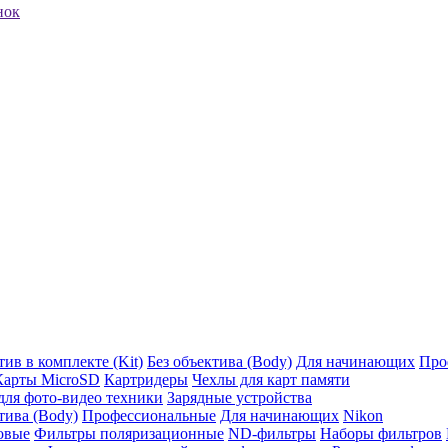
нок
ив в комплекте (Kit)
Без объектива (Body)
Для начинающих
Про
Карты MicroSD
Картридеры
Чехлы для карт памяти
ля фото-видео техники
Зарядные устройства
тива (Body)
Профессиональные
Для начинающих
Nikon
овые
Фильтры поляризационные
ND-фильтры
Наборы фильтров