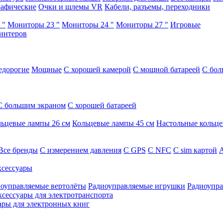
афические
Очки и шлемы VR
Кабели, разъемы, переходники
 "
Мониторы 23 "
Мониторы 24 "
Мониторы 27 "
Игровые
интеров
едорогие
Мощные
С хорошей камерой
С мощной батареей
С бол
С большим экраном
С хорошей батареей
ьцевые лампы 26 см
Кольцевые лампы 45 см
Настольные кольц
Все бренды
C измерением давления
C GPS
C NFC
C sim картой
А
сессуары
оуправляемые вертолёты
Радиоуправляемые игрушки
Радиоупра
ксессуары для электротранспорта
ары для электронных книг