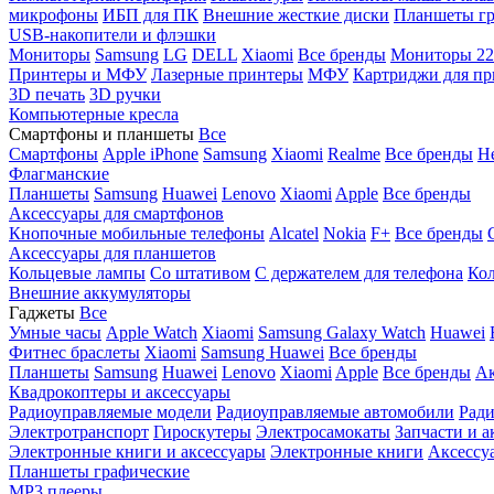
микрофоны
ИБП для ПК
Внешние жесткие диски
Планшеты гр
USB-накопители и флэшки
Мониторы
Samsung
LG
DELL
Xiaomi
Все бренды
Мониторы 22
Принтеры и МФУ
Лазерные принтеры
МФУ
Картриджи для пр
3D печать
3D ручки
Компьютерные кресла
Смартфоны и планшеты
Все
Смартфоны
Apple iPhone
Samsung
Xiaomi
Realme
Все бренды
Н
Флагманские
Планшеты
Samsung
Huawei
Lenovo
Xiaomi
Apple
Все бренды
Аксессуары для смартфонов
Кнопочные мобильные телефоны
Alcatel
Nokia
F+
Все бренды
Аксессуары для планшетов
Кольцевые лампы
Со штативом
C держателем для телефона
Кол
Внешние аккумуляторы
Гаджеты
Все
Умные часы
Apple Watch
Xiaomi
Samsung Galaxy Watch
Huawei
Фитнес браслеты
Xiaomi
Samsung
Huawei
Все бренды
Планшеты
Samsung
Huawei
Lenovo
Xiaomi
Apple
Все бренды
Ак
Квадрокоптеры и аксессуары
Радиоуправляемые модели
Радиоуправляемые автомобили
Ради
Электротранспорт
Гироскутеры
Электросамокаты
Запчасти и а
Электронные книги и аксессуары
Электронные книги
Аксессу
Планшеты графические
MP3 плееры