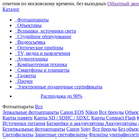
ответим по московскому времени, без выходных
Обратный зво
Каталог
Фотоаппараты
Объективы
Вспышки, источники света
Студийное оборудование
Видеосъемка
Оптические приборы
TV, медиа и развлечения
Аудиотехника
Компьютерная техника
Смартфоны и планшеты
Гаджеты
Прочее
Электронные подарочные сертификаты
Распродажа до 90%
Фотоаппараты
Все
Зеркальные фотоаппараты
Canon EOS
Nikon
Все бренды
Объект
Карты памяти
Карты SD / SDHC / SDXC
Карты Compact Flash
Источники питания
Батарейки и аккумуляторы
Аккумуляторы д
Беззеркальные фотоаппараты
Canon
Sony
Все бренды
Без объек
Светофильтры
Защитные светофильтры
Фильтры ультрафиолет