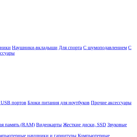
шники
Наушники-вкладыши
Для спорта
С шумоподавлением
С
ссуары
 USB портов
Блоки питания для ноутбуков
Прочие аксессуары
ая память (RAM)
Видеокарты
Жесткие диски, SSD
Звуковые
мпьютерные наушники и гарнитуры
Компьютерные