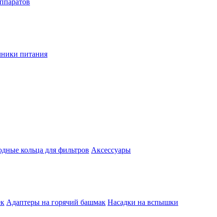
аппаратов
чники питания
одные кольца для фильтров
Аксессуары
ек
Адаптеры на горячий башмак
Насадки на вспышки