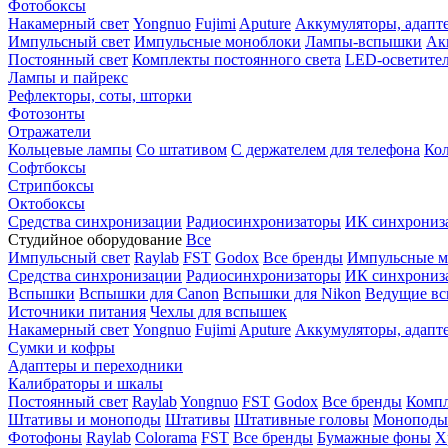
Фотобоксы
Накамерный свет
Yongnuo
Fujimi
Aputure
Аккумуляторы, адапт
Импульсный свет
Импульсные моноблоки
Лампы-вспышки
Ак
Постоянный свет
Комплекты постоянного света
LED-осветите
Лампы и пайрекс
Рефлекторы, соты, шторки
Фотозонты
Отражатели
Кольцевые лампы
Со штативом
С держателем для телефона
Кол
Софтбоксы
Стрипбоксы
Октобоксы
Средства синхронизации
Радиосинхронизаторы
ИК синхрониз
Студийное оборудование
Все
Импульсный свет
Raylab
FST
Godox
Все бренды
Импульсные м
Средства синхронизации
Радиосинхронизаторы
ИК синхрониз
Вспышки
Вспышки для Canon
Вспышки для Nikon
Ведущие в
Источники питания
Чехлы для вспышек
Накамерный свет
Yongnuo
Fujimi
Aputure
Аккумуляторы, адапт
Сумки и кофры
Адаптеры и переходники
Калибраторы и шкалы
Постоянный свет
Raylab
Yongnuo
FST
Godox
Все бренды
Компл
Штативы и моноподы
Штативы
Штативные головы
Моноподы
Фотофоны
Raylab
Colorama
FST
Все бренды
Бумажные фоны
Х