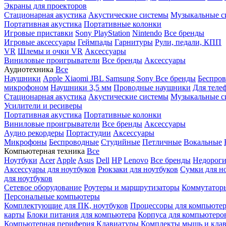
Экраны для проекторов
Стационарная акустика
Акустические системы
Музыкальные с
Портативная акустика
Портативные колонки
Игровые приставки
Sony PlayStation
Nintendo
Все бренды
Игровые аксессуары
Геймпады
Гарнитуры
Рули, педали, КПП
VR
Шлемы и очки VR
Аксессуары
Виниловые проигрыватели
Все бренды
Аксессуары
Аудиотехника
Все
Наушники
Apple
Xiaomi
JBL
Samsung
Sony
Все бренды
Беспро
микрофоном
Наушники 3,5 мм
Проводные наушники
Для теле
Стационарная акустика
Акустические системы
Музыкальные с
Усилители и ресиверы
Портативная акустика
Портативные колонки
Виниловые проигрыватели
Все бренды
Аксессуары
Аудио рекордеры
Портастудии
Аксессуары
Микрофоны
Беспроводные
Студийные
Петличные
Вокальные
Компьютерная техника
Все
Ноутбуки
Acer
Apple
Asus
Dell
HP
Lenovo
Все бренды
Недороги
Аксессуары для ноутбуков
Рюкзаки для ноутбуков
Сумки для н
для ноутбуков
Сетевое оборудование
Роутеры и маршрутизаторы
Коммутатор
Персональные компьютеры
Комплектующие для ПК, ноутбуков
Процессоры для компьюте
карты
Блоки питания для компьютера
Корпуса для компьютеро
Компьютерная периферия
Клавиатуры
Комплекты мышь и клав