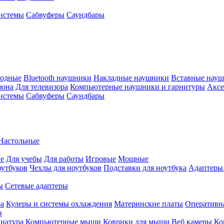
истемы
Сабвуферы
Саундбары
водные
Bluetooth наушники
Накладные наушники
Вставные нау
фона
Для телевизора
Компьютерные наушники и гарнитуры
Аксе
истемы
Сабвуферы
Саундбары
Настольные
е
Для учебы
Для работы
Игровые
Мощные
оутбуков
Чехлы для ноутбуков
Подставки для ноутбука
Адаптеры
ы
Сетевые адаптеры
ра
Кулеры и системы охлаждения
Материнские платы
Оперативн
в
иатура
Компьютерные мыши
Коврики для мыши
Веб камеры
Ко