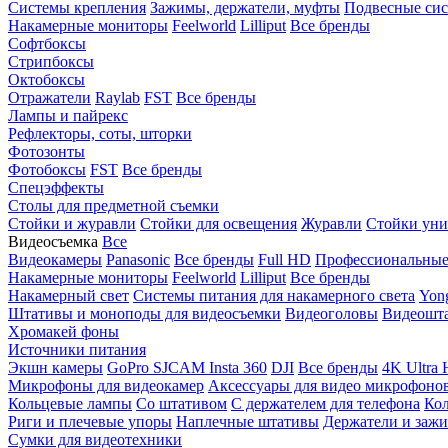
Системы крепления
Зажимы, держатели, муфты
Подвесные си
Накамерные мониторы
Feelworld
Lilliput
Все бренды
Софтбоксы
Стрипбоксы
Октобоксы
Отражатели
Raylab
FST
Все бренды
Лампы и пайрекс
Рефлекторы, соты, шторки
Фотозонты
Фотобоксы
FST
Все бренды
Спецэффекты
Столы для предметной съемки
Стойки и журавли
Стойки для освещения
Журавли
Стойки уни
Видеосъемка
Все
Видеокамеры
Panasonic
Все бренды
Full HD
Профессиональны
Накамерные мониторы
Feelworld
Lilliput
Все бренды
Накамерный свет
Системы питания для накамерного света
Yon
Штативы и моноподы для видеосъемки
Видеоголовы
Видеошт
Хромакей фоны
Источники питания
Экшн камеры
GoPro
SJCAM
Insta 360
DJI
Все бренды
4K Ultra
Микрофоны для видеокамер
Аксессуары для видео микрофоно
Кольцевые лампы
Со штативом
C держателем для телефона
Кол
Риги и плечевые упоры
Наплечные штативы
Держатели и заж
Сумки для видеотехники