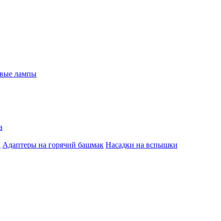
евые лампы
а
к
Адаптеры на горячий башмак
Насадки на вспышки