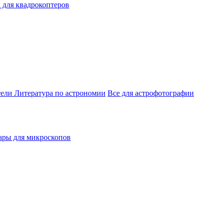
 для квадрокоптеров
тели
Литература по астрономии
Все для астрофотографии
ары для микроскопов