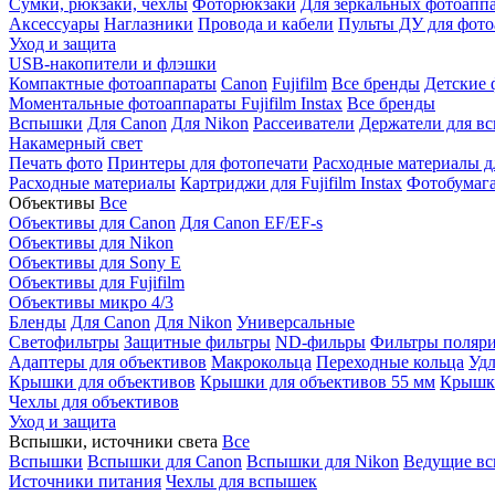
Сумки, рюкзаки, чехлы
Фоторюкзаки
Для зеркальных фотоапп
Аксессуары
Наглазники
Провода и кабели
Пульты ДУ для фото
Уход и защита
USB-накопители и флэшки
Компактные фотоаппараты
Canon
Fujifilm
Все бренды
Детские 
Моментальные фотоаппараты
Fujifilm Instax
Все бренды
Вспышки
Для Canon
Для Nikon
Рассеиватели
Держатели для в
Накамерный свет
Печать фото
Принтеры для фотопечати
Расходные материалы д
Расходные материалы
Картриджи для Fujifilm Instax
Фотобумага 
Объективы
Все
Объективы для Canon
Для Canon EF/EF-s
Объективы для Nikon
Объективы для Sony E
Объективы для Fujifilm
Объективы микро 4/3
Бленды
Для Canon
Для Nikon
Универсальные
Светофильтры
Защитные фильтры
ND-фильры
Фильтры поляр
Адаптеры для объективов
Макрокольца
Переходные кольца
Удл
Крышки для объективов
Крышки для объективов 55 мм
Крышки
Чехлы для объективов
Уход и защита
Вспышки, источники света
Все
Вспышки
Вспышки для Canon
Вспышки для Nikon
Ведущие в
Источники питания
Чехлы для вспышек