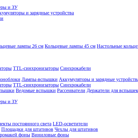
еры и ЗУ
кумуляторы и зарядные устройства
ли
ьцевые лампы 26 см
Кольцевые лампы 45 см
Настольные кольц
аторы
TTL-синхронизаторы
Синхрокабели
оноблоки
Лампы-вспышки
Аккумуляторы и зарядные устройств
аторы
TTL-синхронизаторы
Синхрокабели
спышки
Ведомые вспышки
Рассеиватели
Держатели для вспыше
еры и ЗУ
екты постоянного света
LED-осветители
Площадки для штативов
Чехлы для штативов
ромакей фоны
Виниловые фоны