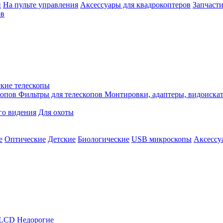
й
На пульте управления
Аксессуары для квадрокоптеров
Запчасти
ов
кие телескопы
копов
Фильтры для телескопов
Монтировки, адаптеры, видоиска
го видения
Для охоты
е
Оптические
Детские
Биологические
USB микроскопы
Аксессу
LCD
Недорогие