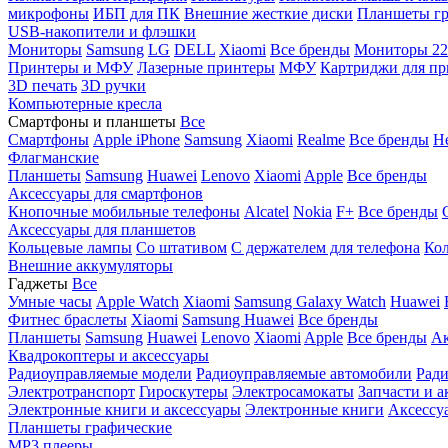
микрофоны
ИБП для ПК
Внешние жесткие диски
Планшеты гр
USB-накопители и флэшки
Мониторы
Samsung
LG
DELL
Xiaomi
Все бренды
Мониторы 22
Принтеры и МФУ
Лазерные принтеры
МФУ
Картриджи для пр
3D печать
3D ручки
Компьютерные кресла
Смартфоны и планшеты
Все
Смартфоны
Apple iPhone
Samsung
Xiaomi
Realme
Все бренды
Н
Флагманские
Планшеты
Samsung
Huawei
Lenovo
Xiaomi
Apple
Все бренды
Аксессуары для смартфонов
Кнопочные мобильные телефоны
Alcatel
Nokia
F+
Все бренды
Аксессуары для планшетов
Кольцевые лампы
Со штативом
C держателем для телефона
Кол
Внешние аккумуляторы
Гаджеты
Все
Умные часы
Apple Watch
Xiaomi
Samsung Galaxy Watch
Huawei
Фитнес браслеты
Xiaomi
Samsung
Huawei
Все бренды
Планшеты
Samsung
Huawei
Lenovo
Xiaomi
Apple
Все бренды
Ак
Квадрокоптеры и аксессуары
Радиоуправляемые модели
Радиоуправляемые автомобили
Ради
Электротранспорт
Гироскутеры
Электросамокаты
Запчасти и а
Электронные книги и аксессуары
Электронные книги
Аксессу
Планшеты графические
MP3 плееры