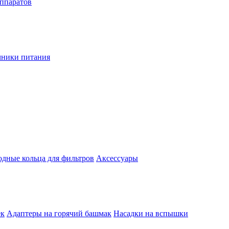
аппаратов
чники питания
одные кольца для фильтров
Аксессуары
ек
Адаптеры на горячий башмак
Насадки на вспышки