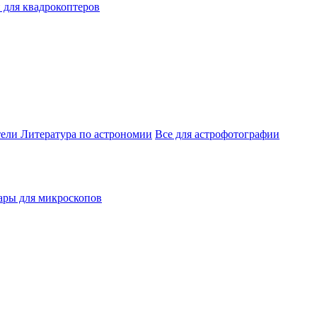
 для квадрокоптеров
тели
Литература по астрономии
Все для астрофотографии
ары для микроскопов