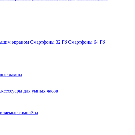
ьшим экраном
Смартфоны 32 Гб
Смартфоны 64 Гб
евые лампы
ксессуары для умных часов
вляемые самолёты