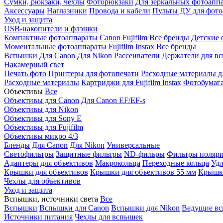
Сумки, рюкзаки, чехлы
Фоторюкзаки
Для зеркальных фотоапп
Аксессуары
Наглазники
Провода и кабели
Пульты ДУ для фото
Уход и защита
USB-накопители и флэшки
Компактные фотоаппараты
Canon
Fujifilm
Все бренды
Детские 
Моментальные фотоаппараты
Fujifilm Instax
Все бренды
Вспышки
Для Canon
Для Nikon
Рассеиватели
Держатели для в
Накамерный свет
Печать фото
Принтеры для фотопечати
Расходные материалы д
Расходные материалы
Картриджи для Fujifilm Instax
Фотобумага 
Объективы
Все
Объективы для Canon
Для Canon EF/EF-s
Объективы для Nikon
Объективы для Sony E
Объективы для Fujifilm
Объективы микро 4/3
Бленды
Для Canon
Для Nikon
Универсальные
Светофильтры
Защитные фильтры
ND-фильры
Фильтры поляр
Адаптеры для объективов
Макрокольца
Переходные кольца
Удл
Крышки для объективов
Крышки для объективов 55 мм
Крышки
Чехлы для объективов
Уход и защита
Вспышки, источники света
Все
Вспышки
Вспышки для Canon
Вспышки для Nikon
Ведущие в
Источники питания
Чехлы для вспышек