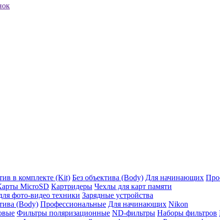
нок
ив в комплекте (Kit)
Без объектива (Body)
Для начинающих
Про
Карты MicroSD
Картридеры
Чехлы для карт памяти
ля фото-видео техники
Зарядные устройства
тива (Body)
Профессиональные
Для начинающих
Nikon
овые
Фильтры поляризационные
ND-фильтры
Наборы фильтров