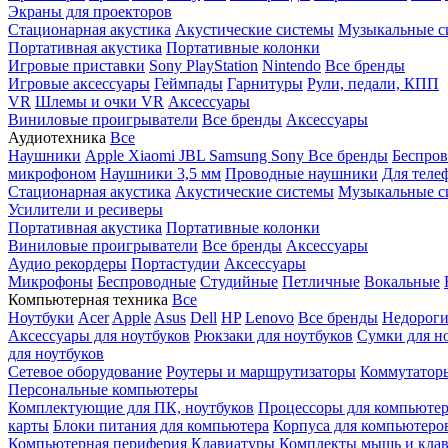
Экраны для проекторов
Стационарная акустика
Акустические системы
Музыкальные с
Портативная акустика
Портативные колонки
Игровые приставки
Sony PlayStation
Nintendo
Все бренды
Игровые аксессуары
Геймпады
Гарнитуры
Рули, педали, КПП
VR
Шлемы и очки VR
Аксессуары
Виниловые проигрыватели
Все бренды
Аксессуары
Аудиотехника
Все
Наушники
Apple
Xiaomi
JBL
Samsung
Sony
Все бренды
Беспро
микрофоном
Наушники 3,5 мм
Проводные наушники
Для теле
Стационарная акустика
Акустические системы
Музыкальные с
Усилители и ресиверы
Портативная акустика
Портативные колонки
Виниловые проигрыватели
Все бренды
Аксессуары
Аудио рекордеры
Портастудии
Аксессуары
Микрофоны
Беспроводные
Студийные
Петличные
Вокальные
Компьютерная техника
Все
Ноутбуки
Acer
Apple
Asus
Dell
HP
Lenovo
Все бренды
Недороги
Аксессуары для ноутбуков
Рюкзаки для ноутбуков
Сумки для н
для ноутбуков
Сетевое оборудование
Роутеры и маршрутизаторы
Коммутатор
Персональные компьютеры
Комплектующие для ПК, ноутбуков
Процессоры для компьюте
карты
Блоки питания для компьютера
Корпуса для компьютеро
Компьютерная периферия
Клавиатуры
Комплекты мышь и клав