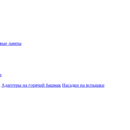
евые лампы
а
к
Адаптеры на горячий башмак
Насадки на вспышки