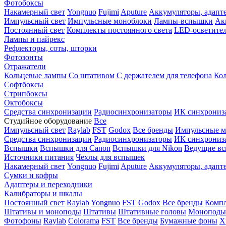
Фотобоксы
Накамерный свет
Yongnuo
Fujimi
Aputure
Аккумуляторы, адапт
Импульсный свет
Импульсные моноблоки
Лампы-вспышки
Ак
Постоянный свет
Комплекты постоянного света
LED-осветите
Лампы и пайрекс
Рефлекторы, соты, шторки
Фотозонты
Отражатели
Кольцевые лампы
Со штативом
С держателем для телефона
Кол
Софтбоксы
Стрипбоксы
Октобоксы
Средства синхронизации
Радиосинхронизаторы
ИК синхрониз
Студийное оборудование
Все
Импульсный свет
Raylab
FST
Godox
Все бренды
Импульсные м
Средства синхронизации
Радиосинхронизаторы
ИК синхрониз
Вспышки
Вспышки для Canon
Вспышки для Nikon
Ведущие в
Источники питания
Чехлы для вспышек
Накамерный свет
Yongnuo
Fujimi
Aputure
Аккумуляторы, адапт
Сумки и кофры
Адаптеры и переходники
Калибраторы и шкалы
Постоянный свет
Raylab
Yongnuo
FST
Godox
Все бренды
Компл
Штативы и моноподы
Штативы
Штативные головы
Моноподы
Фотофоны
Raylab
Colorama
FST
Все бренды
Бумажные фоны
Х