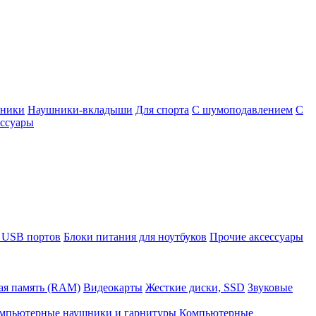
шники
Наушники-вкладыши
Для спорта
С шумоподавлением
С
ссуары
 USB портов
Блоки питания для ноутбуков
Прочие аксессуары
ая память (RAM)
Видеокарты
Жесткие диски, SSD
Звуковые
мпьютерные наушники и гарнитуры
Компьютерные