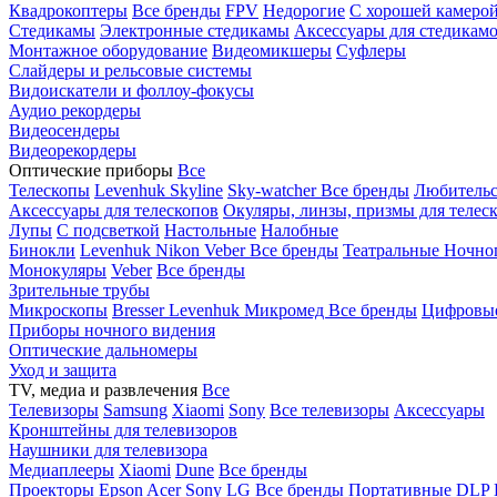
Квадрокоптеры
Все бренды
FPV
Недорогие
С хорошей камеро
Стедикамы
Электронные стедикамы
Аксессуары для стедикам
Монтажное оборудование
Видеомикшеры
Суфлеры
Слайдеры и рельсовые системы
Видоискатели и фоллоу-фокусы
Аудио рекордеры
Видеосендеры
Видеорекордеры
Оптические приборы
Все
Телескопы
Levenhuk Skyline
Sky-watcher
Все бренды
Любительс
Аксессуары для телескопов
Окуляры, линзы, призмы для телес
Лупы
С подсветкой
Настольные
Налобные
Бинокли
Levenhuk
Nikon
Veber
Все бренды
Театральные
Ночно
Монокуляры
Veber
Все бренды
Зрительные трубы
Микроскопы
Bresser
Levenhuk
Микромед
Все бренды
Цифровы
Приборы ночного видения
Оптические дальномеры
Уход и защита
TV, медиа и развлечения
Все
Телевизоры
Samsung
Xiaomi
Sony
Все телевизоры
Аксессуары
Кронштейны для телевизоров
Наушники для телевизора
Медиаплееры
Xiaomi
Dune
Все бренды
Проекторы
Epson
Acer
Sony
LG
Все бренды
Портативные
DLP