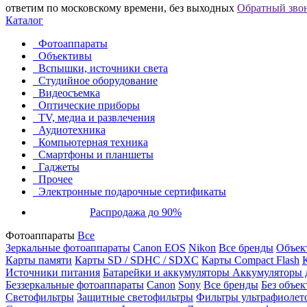
ответим по московскому времени, без выходных
Обратный зво
Каталог
Фотоаппараты
Объективы
Вспышки, источники света
Студийное оборудование
Видеосъемка
Оптические приборы
TV, медиа и развлечения
Аудиотехника
Компьютерная техника
Смартфоны и планшеты
Гаджеты
Прочее
Электронные подарочные сертификаты
Распродажа до 90%
Фотоаппараты
Все
Зеркальные фотоаппараты
Canon EOS
Nikon
Все бренды
Объект
Карты памяти
Карты SD / SDHC / SDXC
Карты Compact Flash
Источники питания
Батарейки и аккумуляторы
Аккумуляторы д
Беззеркальные фотоаппараты
Canon
Sony
Все бренды
Без объек
Светофильтры
Защитные светофильтры
Фильтры ультрафиолет