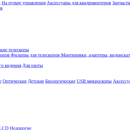
й
На пульте управления
Аксессуары для квадрокоптеров
Запчасти
ов
кие телескопы
копов
Фильтры для телескопов
Монтировки, адаптеры, видоиска
го видения
Для охоты
е
Оптические
Детские
Биологические
USB микроскопы
Аксессу
LCD
Недорогие