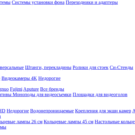
стемы
Системы установки фона
Переходники и адаптеры
версальные
Штанги, перекладины
Ролики для стоек
Си-Стенды
е
Видеокамеры 4K
Недорогие
gnuo
Fujimi
Aputure
Все бренды
ативы
Моноподы для видеосъемки
Площадки для видеоголов
 HD
Недорогие
Водонепроницаемые
Крепления для экшн камер
А
в
ьцевые лампы 26 см
Кольцевые лампы 45 см
Настольные кольц
имы