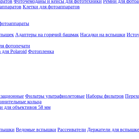
аратов
Фоточемоданы и кейсы для фототехники
Ремни для фото
аппаратов
Клетки для фотоаппаратов
фотоаппараты
спышек
Адаптеры на горячий башмак
Насадки на вспышки
Исто
ля фотопечати
для Polaroid
Фотопленка
изационные
Фильтры ультрафиолетовые
Наборы фильтров
Перех
инительные кольца
 для объективов 58 мм
спышки
Ведомые вспышки
Рассеиватели
Держатели для вспышк