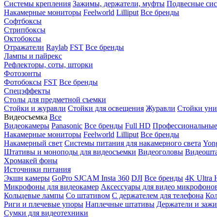
Системы крепления
Зажимы, держатели, муфты
Подвесные си
Накамерные мониторы
Feelworld
Lilliput
Все бренды
Софтбоксы
Стрипбоксы
Октобоксы
Отражатели
Raylab
FST
Все бренды
Лампы и пайрекс
Рефлекторы, соты, шторки
Фотозонты
Фотобоксы
FST
Все бренды
Спецэффекты
Столы для предметной съемки
Стойки и журавли
Стойки для освещения
Журавли
Стойки уни
Видеосъемка
Все
Видеокамеры
Panasonic
Все бренды
Full HD
Профессиональны
Накамерные мониторы
Feelworld
Lilliput
Все бренды
Накамерный свет
Системы питания для накамерного света
Yon
Штативы и моноподы для видеосъемки
Видеоголовы
Видеошт
Хромакей фоны
Источники питания
Экшн камеры
GoPro
SJCAM
Insta 360
DJI
Все бренды
4K Ultra
Микрофоны для видеокамер
Аксессуары для видео микрофоно
Кольцевые лампы
Со штативом
C держателем для телефона
Кол
Риги и плечевые упоры
Наплечные штативы
Держатели и заж
Сумки для видеотехники