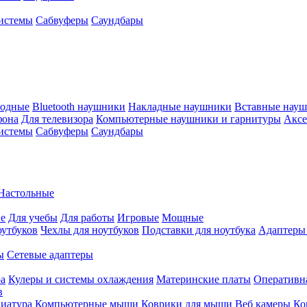
истемы
Сабвуферы
Саундбары
водные
Bluetooth наушники
Накладные наушники
Вставные нау
фона
Для телевизора
Компьютерные наушники и гарнитуры
Аксе
истемы
Сабвуферы
Саундбары
Настольные
е
Для учебы
Для работы
Игровые
Мощные
оутбуков
Чехлы для ноутбуков
Подставки для ноутбука
Адаптеры
ы
Сетевые адаптеры
ра
Кулеры и системы охлаждения
Материнские платы
Оперативн
в
иатура
Компьютерные мыши
Коврики для мыши
Веб камеры
Ко