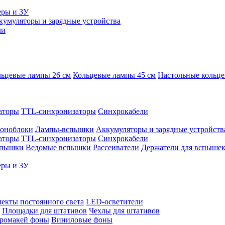
еры и ЗУ
кумуляторы и зарядные устройства
ли
ьцевые лампы 26 см
Кольцевые лампы 45 см
Настольные кольц
аторы
TTL-синхронизаторы
Синхрокабели
оноблоки
Лампы-вспышки
Аккумуляторы и зарядные устройств
аторы
TTL-синхронизаторы
Синхрокабели
спышки
Ведомые вспышки
Рассеиватели
Держатели для вспыше
еры и ЗУ
екты постоянного света
LED-осветители
Площадки для штативов
Чехлы для штативов
ромакей фоны
Виниловые фоны