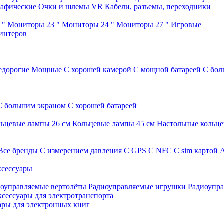
афические
Очки и шлемы VR
Кабели, разъемы, переходники
 "
Мониторы 23 "
Мониторы 24 "
Мониторы 27 "
Игровые
интеров
едорогие
Мощные
С хорошей камерой
С мощной батареей
С бол
С большим экраном
С хорошей батареей
ьцевые лампы 26 см
Кольцевые лампы 45 см
Настольные кольц
Все бренды
C измерением давления
C GPS
C NFC
C sim картой
А
сессуары
оуправляемые вертолёты
Радиоуправляемые игрушки
Радиоупра
ксессуары для электротранспорта
ары для электронных книг