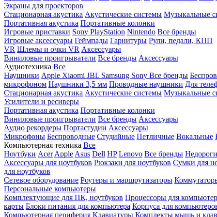
Экраны для проекторов
Стационарная акустика
Акустические системы
Музыкальные с
Портативная акустика
Портативные колонки
Игровые приставки
Sony PlayStation
Nintendo
Все бренды
Игровые аксессуары
Геймпады
Гарнитуры
Рули, педали, КПП
VR
Шлемы и очки VR
Аксессуары
Виниловые проигрыватели
Все бренды
Аксессуары
Аудиотехника
Все
Наушники
Apple
Xiaomi
JBL
Samsung
Sony
Все бренды
Беспро
микрофоном
Наушники 3,5 мм
Проводные наушники
Для теле
Стационарная акустика
Акустические системы
Музыкальные с
Усилители и ресиверы
Портативная акустика
Портативные колонки
Виниловые проигрыватели
Все бренды
Аксессуары
Аудио рекордеры
Портастудии
Аксессуары
Микрофоны
Беспроводные
Студийные
Петличные
Вокальные
Компьютерная техника
Все
Ноутбуки
Acer
Apple
Asus
Dell
HP
Lenovo
Все бренды
Недороги
Аксессуары для ноутбуков
Рюкзаки для ноутбуков
Сумки для н
для ноутбуков
Сетевое оборудование
Роутеры и маршрутизаторы
Коммутатор
Персональные компьютеры
Комплектующие для ПК, ноутбуков
Процессоры для компьюте
карты
Блоки питания для компьютера
Корпуса для компьютеро
Компьютерная периферия
Клавиатуры
Комплекты мышь и клав