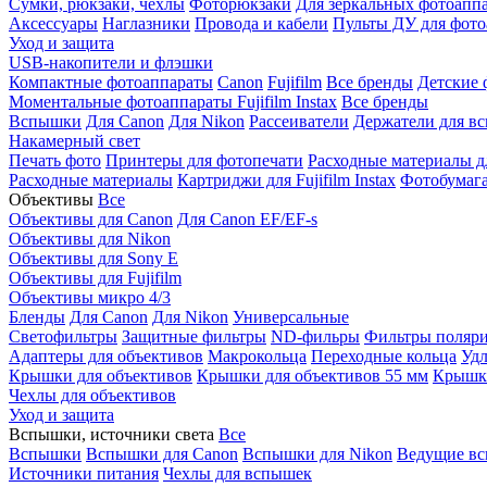
Сумки, рюкзаки, чехлы
Фоторюкзаки
Для зеркальных фотоапп
Аксессуары
Наглазники
Провода и кабели
Пульты ДУ для фото
Уход и защита
USB-накопители и флэшки
Компактные фотоаппараты
Canon
Fujifilm
Все бренды
Детские 
Моментальные фотоаппараты
Fujifilm Instax
Все бренды
Вспышки
Для Canon
Для Nikon
Рассеиватели
Держатели для в
Накамерный свет
Печать фото
Принтеры для фотопечати
Расходные материалы д
Расходные материалы
Картриджи для Fujifilm Instax
Фотобумага 
Объективы
Все
Объективы для Canon
Для Canon EF/EF-s
Объективы для Nikon
Объективы для Sony E
Объективы для Fujifilm
Объективы микро 4/3
Бленды
Для Canon
Для Nikon
Универсальные
Светофильтры
Защитные фильтры
ND-фильры
Фильтры поляр
Адаптеры для объективов
Макрокольца
Переходные кольца
Удл
Крышки для объективов
Крышки для объективов 55 мм
Крышки
Чехлы для объективов
Уход и защита
Вспышки, источники света
Все
Вспышки
Вспышки для Canon
Вспышки для Nikon
Ведущие в
Источники питания
Чехлы для вспышек