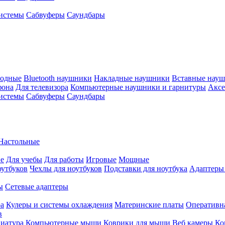
истемы
Сабвуферы
Саундбары
водные
Bluetooth наушники
Накладные наушники
Вставные нау
фона
Для телевизора
Компьютерные наушники и гарнитуры
Аксе
истемы
Сабвуферы
Саундбары
Настольные
е
Для учебы
Для работы
Игровые
Мощные
оутбуков
Чехлы для ноутбуков
Подставки для ноутбука
Адаптеры
ы
Сетевые адаптеры
ра
Кулеры и системы охлаждения
Материнские платы
Оперативн
в
иатура
Компьютерные мыши
Коврики для мыши
Веб камеры
Ко