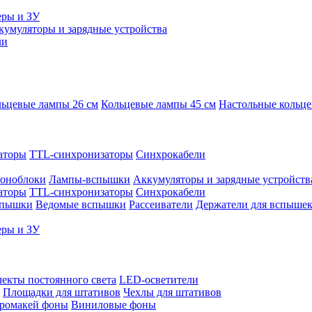
еры и ЗУ
кумуляторы и зарядные устройства
ли
ьцевые лампы 26 см
Кольцевые лампы 45 см
Настольные кольц
аторы
TTL-синхронизаторы
Синхрокабели
оноблоки
Лампы-вспышки
Аккумуляторы и зарядные устройств
аторы
TTL-синхронизаторы
Синхрокабели
спышки
Ведомые вспышки
Рассеиватели
Держатели для вспыше
еры и ЗУ
екты постоянного света
LED-осветители
Площадки для штативов
Чехлы для штативов
ромакей фоны
Виниловые фоны