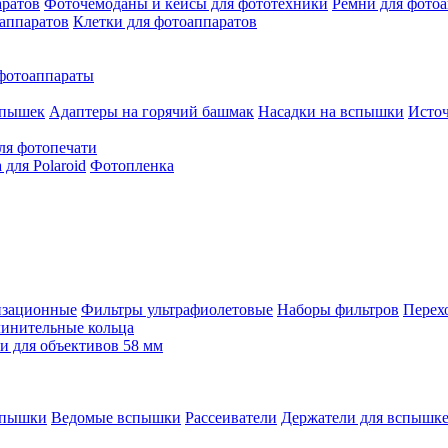
аратов
Фоточемоданы и кейсы для фототехники
Ремни для фото
аппаратов
Клетки для фотоаппаратов
фотоаппараты
спышек
Адаптеры на горячий башмак
Насадки на вспышки
Исто
ля фотопечати
для Polaroid
Фотопленка
изационные
Фильтры ультрафиолетовые
Наборы фильтров
Перех
инительные кольца
 для объективов 58 мм
спышки
Ведомые вспышки
Рассеиватели
Держатели для вспышк