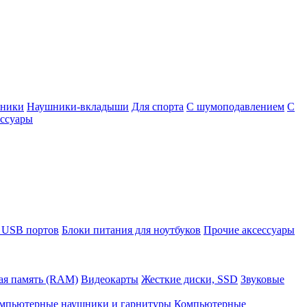
шники
Наушники-вкладыши
Для спорта
С шумоподавлением
С
ссуары
 USB портов
Блоки питания для ноутбуков
Прочие аксессуары
ая память (RAM)
Видеокарты
Жесткие диски, SSD
Звуковые
мпьютерные наушники и гарнитуры
Компьютерные