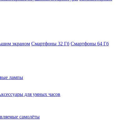
ьшим экраном
Смартфоны 32 Гб
Смартфоны 64 Гб
евые лампы
ксессуары для умных часов
вляемые самолёты