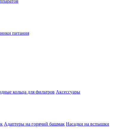
аппаратов
чники питания
одные кольца для фильтров
Аксессуары
ек
Адаптеры на горячий башмак
Насадки на вспышки