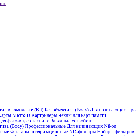
нок
ив в комплекте (Kit)
Без объектива (Body)
Для начинающих
Про
Карты MicroSD
Картридеры
Чехлы для карт памяти
ля фото-видео техники
Зарядные устройства
тива (Body)
Профессиональные
Для начинающих
Nikon
овые
Фильтры поляризационные
ND-фильтры
Наборы фильтров