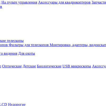
й
На пульте управления
Аксессуары для квадрокоптеров
Запчасти
ов
кие телескопы
копов
Фильтры для телескопов
Монтировки, адаптеры, видоиска
го видения
Для охоты
е
Оптические
Детские
Биологические
USB микроскопы
Аксессу
LCD
Недорогие