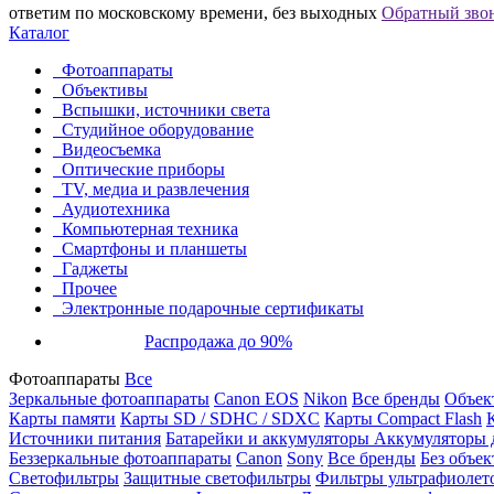
ответим по московскому времени, без выходных
Обратный зво
Каталог
Фотоаппараты
Объективы
Вспышки, источники света
Студийное оборудование
Видеосъемка
Оптические приборы
TV, медиа и развлечения
Аудиотехника
Компьютерная техника
Смартфоны и планшеты
Гаджеты
Прочее
Электронные подарочные сертификаты
Распродажа до 90%
Фотоаппараты
Все
Зеркальные фотоаппараты
Canon EOS
Nikon
Все бренды
Объект
Карты памяти
Карты SD / SDHC / SDXC
Карты Compact Flash
Источники питания
Батарейки и аккумуляторы
Аккумуляторы д
Беззеркальные фотоаппараты
Canon
Sony
Все бренды
Без объек
Светофильтры
Защитные светофильтры
Фильтры ультрафиолет