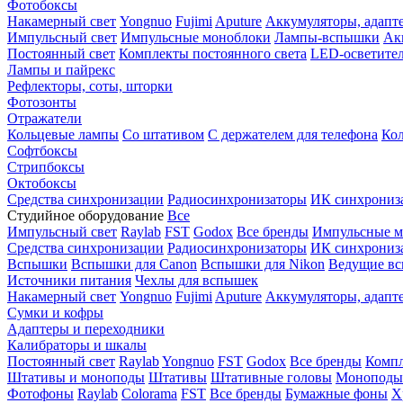
Фотобоксы
Накамерный свет
Yongnuo
Fujimi
Aputure
Аккумуляторы, адапт
Импульсный свет
Импульсные моноблоки
Лампы-вспышки
Ак
Постоянный свет
Комплекты постоянного света
LED-осветите
Лампы и пайрекс
Рефлекторы, соты, шторки
Фотозонты
Отражатели
Кольцевые лампы
Со штативом
С держателем для телефона
Кол
Софтбоксы
Стрипбоксы
Октобоксы
Средства синхронизации
Радиосинхронизаторы
ИК синхрониз
Студийное оборудование
Все
Импульсный свет
Raylab
FST
Godox
Все бренды
Импульсные м
Средства синхронизации
Радиосинхронизаторы
ИК синхрониз
Вспышки
Вспышки для Canon
Вспышки для Nikon
Ведущие в
Источники питания
Чехлы для вспышек
Накамерный свет
Yongnuo
Fujimi
Aputure
Аккумуляторы, адапт
Сумки и кофры
Адаптеры и переходники
Калибраторы и шкалы
Постоянный свет
Raylab
Yongnuo
FST
Godox
Все бренды
Компл
Штативы и моноподы
Штативы
Штативные головы
Моноподы
Фотофоны
Raylab
Colorama
FST
Все бренды
Бумажные фоны
Х