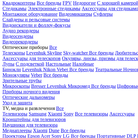
Квадрокоптеры
Все бренды
FPV
Недорогие
С хорошей камеро
Стедикамы
Электронные стедикамы
Аксессуары для стедикам
Монтажное оборудование
Видеомикшеры
Суфлеры
Слайдеры и рельсовые системы
Видоискатели и фоллоу-фокусы
Аудио рекордеры
Видеосендеры
Видеорекордеры
Оптические приборы
Все
Телескопы
Levenhuk Skyline
Sky-watcher
Все бренды
Любительс
Аксессуары для телескопов
Окуляры, линзы, призмы для телес
Лупы
С подсветкой
Настольные
Налобные
Бинокли
Levenhuk
Nikon
Veber
Все бренды
Театральные
Ночно
Монокуляры
Veber
Все бренды
Зрительные трубы
Микроскопы
Bresser
Levenhuk
Микромед
Все бренды
Цифровы
Приборы ночного видения
Оптические дальномеры
Уход и защита
TV, медиа и развлечения
Все
Телевизоры
Samsung
Xiaomi
Sony
Все телевизоры
Аксессуары
Кронштейны для телевизоров
Наушники для телевизора
Медиаплееры
Xiaomi
Dune
Все бренды
Проекторы
Epson
Acer
Sony
LG
Все бренды
Портативные
DLP