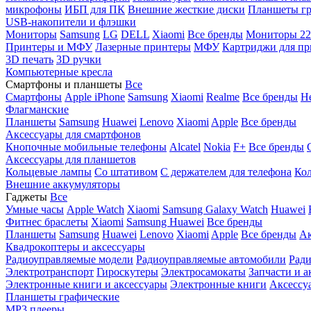
микрофоны
ИБП для ПК
Внешние жесткие диски
Планшеты гр
USB-накопители и флэшки
Мониторы
Samsung
LG
DELL
Xiaomi
Все бренды
Мониторы 22
Принтеры и МФУ
Лазерные принтеры
МФУ
Картриджи для пр
3D печать
3D ручки
Компьютерные кресла
Смартфоны и планшеты
Все
Смартфоны
Apple iPhone
Samsung
Xiaomi
Realme
Все бренды
Н
Флагманские
Планшеты
Samsung
Huawei
Lenovo
Xiaomi
Apple
Все бренды
Аксессуары для смартфонов
Кнопочные мобильные телефоны
Alcatel
Nokia
F+
Все бренды
Аксессуары для планшетов
Кольцевые лампы
Со штативом
C держателем для телефона
Кол
Внешние аккумуляторы
Гаджеты
Все
Умные часы
Apple Watch
Xiaomi
Samsung Galaxy Watch
Huawei
Фитнес браслеты
Xiaomi
Samsung
Huawei
Все бренды
Планшеты
Samsung
Huawei
Lenovo
Xiaomi
Apple
Все бренды
Ак
Квадрокоптеры и аксессуары
Радиоуправляемые модели
Радиоуправляемые автомобили
Ради
Электротранспорт
Гироскутеры
Электросамокаты
Запчасти и а
Электронные книги и аксессуары
Электронные книги
Аксессу
Планшеты графические
MP3 плееры