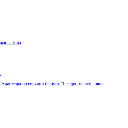
евые лампы
а
к
Адаптеры на горячий башмак
Насадки на вспышки