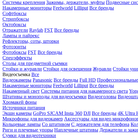
Системы крепления
Зажимы, держатели, муфты
Подвесные си
Накамерные мониторы
Feelworld
Lilliput
Все бренды
Софтбоксы
Стрипбоксы
Октобоксы
Отражатели
Raylab
FST
Все бренды
Лампы и пайрекс
Рефлекторы, соты, шторки
Фотозонты
Фотобоксы
FST
Все бренды
Спецэффекты
Столы для предметной съемки
Стойки и журавли
Стойки для освещения
Журавли
Стойки уни
Видеосъемка
Все
Видеокамеры
Panasonic
Все бренды
Full HD
Профессиональны
Накамерные мониторы
Feelworld
Lilliput
Все бренды
Накамерный свет
Системы питания для накамерного света
Yon
Штативы и моноподы для видеосъемки
Видеоголовы
Видеошт
Хромакей фоны
Источники питания
Экшн камеры
GoPro
SJCAM
Insta 360
DJI
Все бренды
4K Ultra
Микрофоны для видеокамер
Аксессуары для видео микрофоно
Кольцевые лампы
Со штативом
C держателем для телефона
Кол
Риги и плечевые упоры
Наплечные штативы
Держатели и заж
Сумки для видеотехники