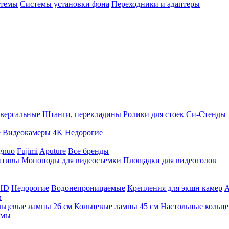
стемы
Системы установки фона
Переходники и адаптеры
версальные
Штанги, перекладины
Ролики для стоек
Си-Стенды
е
Видеокамеры 4K
Недорогие
gnuo
Fujimi
Aputure
Все бренды
ативы
Моноподы для видеосъемки
Площадки для видеоголов
 HD
Недорогие
Водонепроницаемые
Крепления для экшн камер
А
в
ьцевые лампы 26 см
Кольцевые лампы 45 см
Настольные кольц
имы