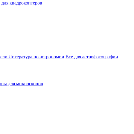
 для квадрокоптеров
тели
Литература по астрономии
Все для астрофотографии
ары для микроскопов