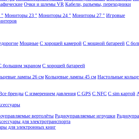
афические
Очки и шлемы VR
Кабели, разъемы, переходники
 "
Мониторы 23 "
Мониторы 24 "
Мониторы 27 "
Игровые
интеров
едорогие
Мощные
С хорошей камерой
С мощной батареей
С бол
С большим экраном
С хорошей батареей
ьцевые лампы 26 см
Кольцевые лампы 45 см
Настольные кольц
Все бренды
C измерением давления
C GPS
C NFC
C sim картой
А
сессуары
оуправляемые вертолёты
Радиоуправляемые игрушки
Радиоупра
ксессуары для электротранспорта
ары для электронных книг