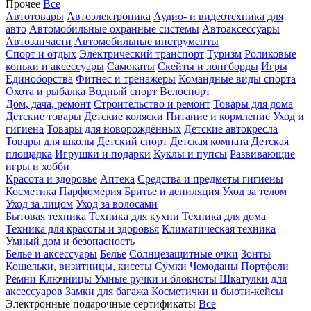
Прочее
Все
Автотовары
Автоэлектроника
Аудио- и видеотехника для
авто
Автомобильные охранные системы
Автоаксессуары
Автозапчасти
Автомобильные инструменты
Спорт и отдых
Электрический транспорт
Туризм
Роликовые
коньки и аксессуары
Самокаты
Скейты и лонгборды
Игры
Единоборства
Фитнес и тренажеры
Командные виды спорта
Охота и рыбалка
Водный спорт
Велоспорт
Дом, дача, ремонт
Строительство и ремонт
Товары для дома
Детские товары
Детские коляски
Питание и кормление
Уход и
гигиена
Товары для новорождённых
Детские автокресла
Товары для школы
Детский спорт
Детская комната
Детская
площадка
Игрушки и подарки
Куклы и пупсы
Развивающие
игры и хобби
Красота и здоровье
Аптека
Средства и предметы гигиены
Косметика
Парфюмерия
Бритье и депиляция
Уход за телом
Уход за лицом
Уход за волосами
Бытовая техника
Техника для кухни
Техника для дома
Техника для красоты и здоровья
Климатическая техника
Умный дом и безопасность
Белье и аксессуары
Белье
Солнцезащитные очки
Зонты
Кошельки, визитницы, кисеты
Сумки
Чемоданы
Портфели
Ремни
Ключницы
Умные ручки и блокноты
Шкатулки для
аксессуаров
Замки для багажа
Косметички и бьюти-кейсы
Электронные подарочные сертификаты
Все