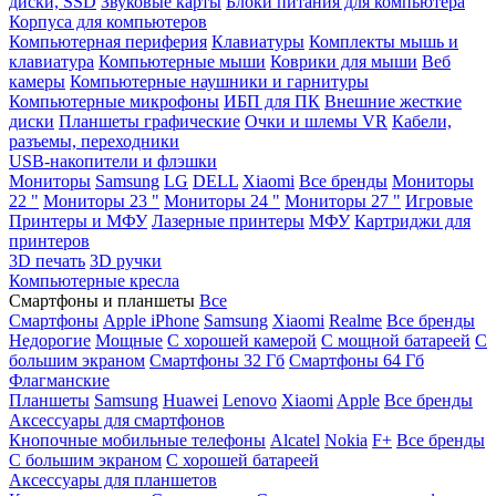
диски, SSD
Звуковые карты
Блоки питания для компьютера
Корпуса для компьютеров
Компьютерная периферия
Клавиатуры
Комплекты мышь и
клавиатура
Компьютерные мыши
Коврики для мыши
Веб
камеры
Компьютерные наушники и гарнитуры
Компьютерные микрофоны
ИБП для ПК
Внешние жесткие
диски
Планшеты графические
Очки и шлемы VR
Кабели,
разъемы, переходники
USB-накопители и флэшки
Мониторы
Samsung
LG
DELL
Xiaomi
Все бренды
Мониторы
22 "
Мониторы 23 "
Мониторы 24 "
Мониторы 27 "
Игровые
Принтеры и МФУ
Лазерные принтеры
МФУ
Картриджи для
принтеров
3D печать
3D ручки
Компьютерные кресла
Смартфоны и планшеты
Все
Смартфоны
Apple iPhone
Samsung
Xiaomi
Realme
Все бренды
Недорогие
Мощные
С хорошей камерой
С мощной батареей
С
большим экраном
Смартфоны 32 Гб
Смартфоны 64 Гб
Флагманские
Планшеты
Samsung
Huawei
Lenovo
Xiaomi
Apple
Все бренды
Аксессуары для смартфонов
Кнопочные мобильные телефоны
Alcatel
Nokia
F+
Все бренды
С большим экраном
С хорошей батареей
Аксессуары для планшетов