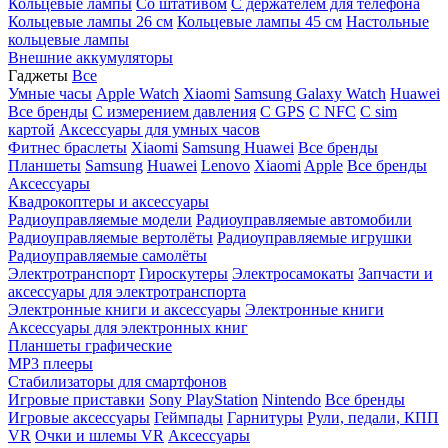
Кольцевые лампы
Со штативом
C держателем для телефона
Кольцевые лампы 26 см
Кольцевые лампы 45 см
Настольные
кольцевые лампы
Внешние аккумуляторы
Гаджеты
Все
Умные часы
Apple Watch
Xiaomi
Samsung Galaxy Watch
Huawei
Все бренды
C измерением давления
C GPS
C NFC
C sim
картой
Аксессуары для умных часов
Фитнес браслеты
Xiaomi
Samsung
Huawei
Все бренды
Планшеты
Samsung
Huawei
Lenovo
Xiaomi
Apple
Все бренды
Аксессуары
Квадрокоптеры и аксессуары
Радиоуправляемые модели
Радиоуправляемые автомобили
Радиоуправляемые вертолёты
Радиоуправляемые игрушки
Радиоуправляемые самолёты
Электротранспорт
Гироскутеры
Электросамокаты
Запчасти и
аксессуары для электротранспорта
Электронные книги и аксессуары
Электронные книги
Аксессуары для электронных книг
Планшеты графические
MP3 плееры
Стабилизаторы для смартфонов
Игровые приставки
Sony PlayStation
Nintendo
Все бренды
Игровые аксессуары
Геймпады
Гарнитуры
Рули, педали, КПП
VR
Очки и шлемы VR
Аксессуары