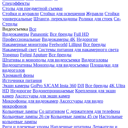
Спецэффекты
Столы для предметной съемки
Стойки и журавли
Стойки для освещения
Журавли
Стойки
универсальные
Штанги, перекладины
Ролики для стоек
Си-
Стенды
Видеосъемка
Все
Видеокамеры
Panasonic
Все бренды
Full HD
Профессиональные
Видеокамеры 4K
Недорогие
Накамерные мониторы
Feelworld
Lilliput
Все бренды
Накамерный свет
Системы питания для накамерного света
Yongnuo
Fujimi
Aputure
Все бренды
Штативы и моноподы для видеосъемки
Видеоголовы
Видеоштативы
Моноподы для видеосъемки
Площадки для
видеоголов
Хромакей фоны
Источники питания
Экшн камеры
GoPro
SJCAM
Insta 360
DJI
Все бренды
4K Ultra
HD
Недорогие
Водонепроницаемые
Крепления для экшн
камер
Аксессуары для экшн камер
Микрофоны для видеокамер
Аксессуары для видео
микрофонов
Кольцевые лампы
Со штативом
C держателем для телефона
Кольцевые лампы 26 см
Кольцевые лампы 45 см
Настольные
кольцевые лампы
Риги и плечевые упоры
Наплечные штативы
Держатели и