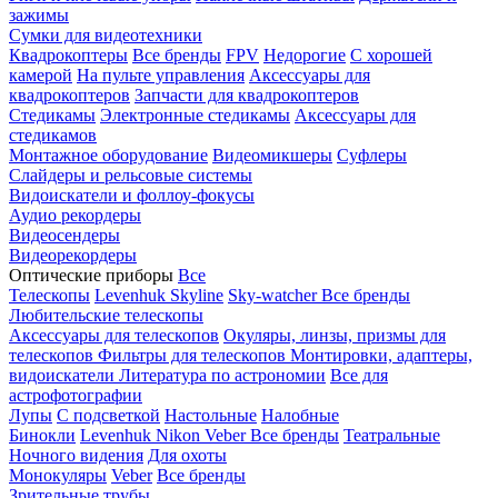
зажимы
Сумки для видеотехники
Квадрокоптеры
Все бренды
FPV
Недорогие
С хорошей
камерой
На пульте управления
Аксессуары для
квадрокоптеров
Запчасти для квадрокоптеров
Стедикамы
Электронные стедикамы
Аксессуары для
стедикамов
Монтажное оборудование
Видеомикшеры
Суфлеры
Слайдеры и рельсовые системы
Видоискатели и фоллоу-фокусы
Аудио рекордеры
Видеосендеры
Видеорекордеры
Оптические приборы
Все
Телескопы
Levenhuk Skyline
Sky-watcher
Все бренды
Любительские телескопы
Аксессуары для телескопов
Окуляры, линзы, призмы для
телескопов
Фильтры для телескопов
Монтировки, адаптеры,
видоискатели
Литература по астрономии
Все для
астрофотографии
Лупы
С подсветкой
Настольные
Налобные
Бинокли
Levenhuk
Nikon
Veber
Все бренды
Театральные
Ночного видения
Для охоты
Монокуляры
Veber
Все бренды
Зрительные трубы