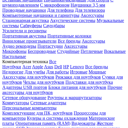
шумоподавлением
С микрофоном
Наушники 3,5 мм
Проводные наушники
Для телефона
Для телевизора
Компьютерные наушники и гарнитуры
Аксессуары
Стационарная акустика
Акустические системы
Музыкальные
системы
Сабвуферы
Саундбары
Усилители и ресиверы
Портативная акустика
Портативные колонки
Виниловые проигрыватели
Все бренды
Аксессуары
Аудио рекордеры
Портастудии
Аксессуары
Микрофоны
Беспроводные
Студийные
Петличные
Вокальные
Настольные
Компьютерная техника
Все
Ноутбуки
Acer
Apple
Asus
Dell
HP
Lenovo
Все бренды
Недорогие
Для учебы
Для работы
Игровые
Мощные
Аксессуары для ноутбуков
Рюкзаки для ноутбуков
Сумки для
ноутбуков
Чехлы для ноутбуков
Подставки для ноутбука
Адаптеры USB портов
Блоки питания для ноутбуков
Прочие
аксессуары для ноутбуков
Сетевое оборудование
Роутеры и маршрутизаторы
Коммутаторы
Сетевые адаптеры
Персональные компьютеры
Комплектующие для ПК, ноутбуков
Процессоры для
компьютера
Кулеры и системы охлаждения
Материнские
платы
Оперативная память (RAM)
Видеокарты
Жесткие