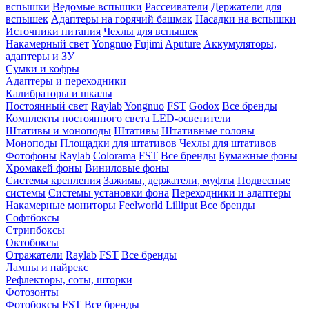
вспышки
Ведомые вспышки
Рассеиватели
Держатели для
вспышек
Адаптеры на горячий башмак
Насадки на вспышки
Источники питания
Чехлы для вспышек
Накамерный свет
Yongnuo
Fujimi
Aputure
Аккумуляторы,
адаптеры и ЗУ
Сумки и кофры
Адаптеры и переходники
Калибраторы и шкалы
Постоянный свет
Raylab
Yongnuo
FST
Godox
Все бренды
Комплекты постоянного света
LED-осветители
Штативы и моноподы
Штативы
Штативные головы
Моноподы
Площадки для штативов
Чехлы для штативов
Фотофоны
Raylab
Colorama
FST
Все бренды
Бумажные фоны
Хромакей фоны
Виниловые фоны
Системы крепления
Зажимы, держатели, муфты
Подвесные
системы
Системы установки фона
Переходники и адаптеры
Накамерные мониторы
Feelworld
Lilliput
Все бренды
Софтбоксы
Стрипбоксы
Октобоксы
Отражатели
Raylab
FST
Все бренды
Лампы и пайрекс
Рефлекторы, соты, шторки
Фотозонты
Фотобоксы
FST
Все бренды