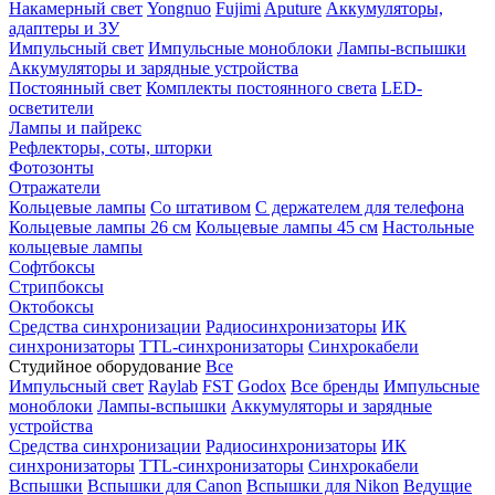
Накамерный свет
Yongnuo
Fujimi
Aputure
Аккумуляторы,
адаптеры и ЗУ
Импульсный свет
Импульсные моноблоки
Лампы-вспышки
Аккумуляторы и зарядные устройства
Постоянный свет
Комплекты постоянного света
LED-
осветители
Лампы и пайрекс
Рефлекторы, соты, шторки
Фотозонты
Отражатели
Кольцевые лампы
Со штативом
С держателем для телефона
Кольцевые лампы 26 см
Кольцевые лампы 45 см
Настольные
кольцевые лампы
Софтбоксы
Стрипбоксы
Октобоксы
Средства синхронизации
Радиосинхронизаторы
ИК
синхронизаторы
TTL-синхронизаторы
Синхрокабели
Студийное оборудование
Все
Импульсный свет
Raylab
FST
Godox
Все бренды
Импульсные
моноблоки
Лампы-вспышки
Аккумуляторы и зарядные
устройства
Средства синхронизации
Радиосинхронизаторы
ИК
синхронизаторы
TTL-синхронизаторы
Синхрокабели
Вспышки
Вспышки для Canon
Вспышки для Nikon
Ведущие