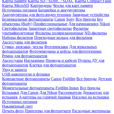
Карты памяти
Карты SD / SDHC / SDXC
Карты Compact Flash
Карты MicroSD
Картридеры
Чехлы для карт памяти
Источники питания
Батарейки и аккумуляторы
Аккумуляторы для фото-видео техники
Зарядные устройства
Беззеркальные фотоаппараты
Canon
Sony
Все бренды
Без
объектива (Body)
Профессиональные
Для начинающих
Nikon
Светофильтры
Защитные светофильтры
Фильтры
ультрафиолетовые
Фильтры поляризационные
ND-фильтры
Наборы фильтров
Переходные кольца для фильтров
Аксессуары для фильтров
Сумки, рюкзаки, чехлы
Фоторюкзаки
Для зеркальных
фотоаппаратов
Фоточемоданы и кейсы для фототехники
Ремни для фотоаппаратов
Аксессуары
Наглазники
Провода и кабели
Пульты ДУ для
фотоаппаратов
Клетки для фотоаппаратов
Уход и защита
USB-накопители и флэшки
Компактные фотоаппараты
Canon
Fujifilm
Все бренды
Детские
фотоаппараты
Моментальные фотоаппараты
Fujifilm Instax
Все бренды
Вспышки
Для Canon
Для Nikon
Рассеиватели
Держатели для
вспышек
Адаптеры на горячий башмак
Насадки на вспышки
Источники питания
Накамерный свет
Печать фото
Принтеры для фотопечати
Расходные материалы