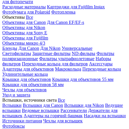
для фотопечати
Расходные материалы
Картриджи для Fujifilm Instax
Фотобумага для Polaroid
Фотопленка
Объективы
Все
Объективы для Canon
Для Canon EF/EF-s
Объективы для Nikon
Объективы для Sony E
Объективы для Fujifilm
Объективы микро 4/3
Бленды
Для Canon
Для Nikon
Универсальные
Светофильтры
Защитные фильтры
ND-фильры
Фильтры
поляризационные
Фильтры ультрафиолетовые
Наборы
фильтров
Переходные кольца для фильтров
Аксессуары
Адаптеры для объективов
Макрокольца
Переходные кольца
Удлинительные кольца
Крышки для объективов
Крышки для объективов 55 мм
Крышки для объективов 58 мм
Чехлы для объективов
Уход и защита
Вспышки, источники света
Все
Вспышки
Вспышки для Canon
Вспышки для Nikon
Ведущие
вспышки
Ведомые вспышки
Рассеиватели
Держатели для
вспышкек
Адаптеры на горячий башмак
Насадки на вспышки
Источники питания
Чехлы для вспышек
Фотобоксы