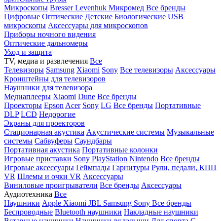
Микроскопы
Bresser
Levenhuk
Микромед
Все бренды
Цифровые
Оптические
Детские
Биологические
USB
микроскопы
Аксессуары для микроскопов
Приборы ночного видения
Оптические дальномеры
Уход и защита
TV, медиа и развлечения
Все
Телевизоры
Samsung
Xiaomi
Sony
Все телевизоры
Аксессуары
Кронштейны для телевизоров
Наушники для телевизора
Медиаплееры
Xiaomi
Dune
Все бренды
Проекторы
Epson
Acer
Sony
LG
Все бренды
Портативные
DLP
LCD
Недорогие
Экраны для проекторов
Стационарная акустика
Акустические системы
Музыкальные
системы
Сабвуферы
Саундбары
Портативная акустика
Портативные колонки
Игровые приставки
Sony PlayStation
Nintendo
Все бренды
Игровые аксессуары
Геймпады
Гарнитуры
Рули, педали, КПП
VR
Шлемы и очки VR
Аксессуары
Виниловые проигрыватели
Все бренды
Аксессуары
Аудиотехника
Все
Наушники
Apple
Xiaomi
JBL
Samsung
Sony
Все бренды
Беспроводные
Bluetooth наушники
Накладные наушники
Вставные наушники
Наушники-вкладыши
Для спорта
С