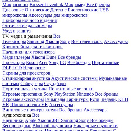
Микроскопы
Bresser
Levenhuk
Микромед
Все бренды
Цифровые
Оптические
Детские
Биологические
USB
микроскопы
Аксессуары для микроскопов
Приборы ночного видения
Оптические дальномеры
Уход и защита
TV, медиа и развлечения
Все
Телевизоры
Samsung
Xiaomi
Sony
Все телевизоры
Аксессуары
Кронштейны для телевизоров
Наушники для телевизора
Медиаплееры
Xiaomi
Dune
Все бренды
Проекторы
Epson
Acer
Sony
LG
Все бренды
Портативные
DLP
LCD
Недорогие
Экраны для проекторов
Стационарная акустика
Акустические системы
Музыкальные
системы
Сабвуферы
Саундбары
Портативная акустика
Портативные колонки
Игровые приставки
Sony PlayStation
Nintendo
Все бренды
Игровые аксессуары
Геймпады
Гарнитуры
Рули, педали, КПП
VR
Шлемы и очки VR
Аксессуары
Виниловые проигрыватели
Все бренды
Аксессуары
Аудиотехника
Все
Наушники
Apple
Xiaomi
JBL
Samsung
Sony
Все бренды
Беспроводные
Bluetooth наушники
Накладные наушники
Вставные наушники
Наушники-вкладыши
Для спорта
С