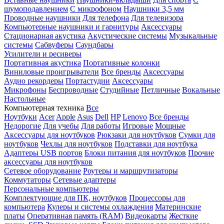
шумоподавлением
С микрофоном
Наушники 3,5 мм
Проводные наушники
Для телефона
Для телевизора
Компьютерные наушники и гарнитуры
Аксессуары
Стационарная акустика
Акустические системы
Музыкальные
системы
Сабвуферы
Саундбары
Усилители и ресиверы
Портативная акустика
Портативные колонки
Виниловые проигрыватели
Все бренды
Аксессуары
Аудио рекордеры
Портастудии
Аксессуары
Микрофоны
Беспроводные
Студийные
Петличные
Вокальные
Настольные
Компьютерная техника
Все
Ноутбуки
Acer
Apple
Asus
Dell
HP
Lenovo
Все бренды
Недорогие
Для учебы
Для работы
Игровые
Мощные
Аксессуары для ноутбуков
Рюкзаки для ноутбуков
Сумки для
ноутбуков
Чехлы для ноутбуков
Подставки для ноутбука
Адаптеры USB портов
Блоки питания для ноутбуков
Прочие
аксессуары для ноутбуков
Сетевое оборудование
Роутеры и маршрутизаторы
Коммутаторы
Сетевые адаптеры
Персональные компьютеры
Комплектующие для ПК, ноутбуков
Процессоры для
компьютера
Кулеры и системы охлаждения
Материнские
платы
Оперативная память (RAM)
Видеокарты
Жесткие