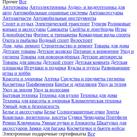
Прочее
Все
Автотовары
Автоэлектроника
Аудио- и видеотехника для
авто
Автомобильные охранные системы
Автоаксессуары
Автозапчасти
Автомобильные инструменты
Спорт и отдых
Электрический транспорт
Туризм
Роликовые
коньки и аксессуары
Самокаты
Скейты и лонгборды
Игры
Единоборства
Фитнес и тренажеры
Командные виды спорта
Охота и рыбалка
Водный спорт
Велоспорт
Дом, дача, ремонт
Строительство и ремонт
Товары для дома
Детские товары
Детские коляски
Питание и кормление
Уход и
гигиена
Товары для новорождённых
Детские автокресла
Товары для школы
Детский спорт
Детская комната
Детская
площадка
Игрушки и подарки
Куклы и пупсы
Развивающие
игры и хобби
Красота и здоровье
Аптека
Средства и предметы гигиены
Косметика
Парфюмерия
Бритье и депиляция
Уход за телом
Уход за лицом
Уход за волосами
Бытовая техника
Техника для кухни
Техника для дома
Техника для красоты и здоровья
Климатическая техника
Умный дом и безопасность
Белье и аксессуары
Белье
Солнцезащитные очки
Зонты
Кошельки, визитницы, кисеты
Сумки
Чемоданы
Портфели
Ремни
Ключницы
Умные ручки и блокноты
Шкатулки для
аксессуаров
Замки для багажа
Косметички и бьюти-кейсы
Электронные подарочные сертификаты
Все