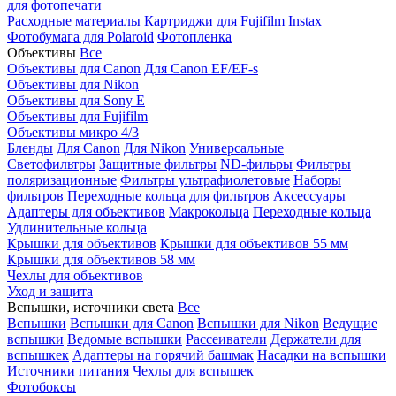
для фотопечати
Расходные материалы
Картриджи для Fujifilm Instax
Фотобумага для Polaroid
Фотопленка
Объективы
Все
Объективы для Canon
Для Canon EF/EF-s
Объективы для Nikon
Объективы для Sony E
Объективы для Fujifilm
Объективы микро 4/3
Бленды
Для Canon
Для Nikon
Универсальные
Светофильтры
Защитные фильтры
ND-фильры
Фильтры
поляризационные
Фильтры ультрафиолетовые
Наборы
фильтров
Переходные кольца для фильтров
Аксессуары
Адаптеры для объективов
Макрокольца
Переходные кольца
Удлинительные кольца
Крышки для объективов
Крышки для объективов 55 мм
Крышки для объективов 58 мм
Чехлы для объективов
Уход и защита
Вспышки, источники света
Все
Вспышки
Вспышки для Canon
Вспышки для Nikon
Ведущие
вспышки
Ведомые вспышки
Рассеиватели
Держатели для
вспышкек
Адаптеры на горячий башмак
Насадки на вспышки
Источники питания
Чехлы для вспышек
Фотобоксы