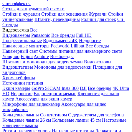
Спецэффекты
Столы для предметной съемки
Стойки и журавли
Стойки для освещения
Журавли
Стойки
универсальные
Штанги, перекладины
Ролики для стоек
Си-
Стенды
Видеосъемка
Все
Видеокамеры
Panasonic
Все бренды
Full HD
Профессиональные
Видеокамеры 4K
Недорогие
Накамерные мониторы
Feelworld
Lilliput
Все бренды
Накамерный свет
Системы питания для накамерного света
Yongnuo
Fujimi
Aputure
Все бренды
Штативы и моноподы для видеосъемки
Видеоголовы
Видеоштативы
Моноподы для видеосъемки
Площадки для
видеоголов
Хромакей фоны
Источники питания
Экшн камеры
GoPro
SJCAM
Insta 360
DJI
Все бренды
4K Ultra
HD
Недорогие
Водонепроницаемые
Крепления для экшн
камер
Аксессуары для экшн камер
Микрофоны для видеокамер
Аксессуары для видео
микрофонов
Кольцевые лампы
Со штативом
C держателем для телефона
Кольцевые лампы 26 см
Кольцевые лампы 45 см
Настольные
кольцевые лампы
Риги и плечевые упоры
Наплечные штативы
Держатели и