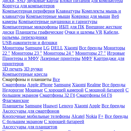
диски, SSD
Звуковые карты
Блоки питания для компьютера
Корпуса для компьютеров
Компьютерная периферия
Клавиатуры
Комплекты мышь и
клавиатура
Компьютерные мыши
Коврики для мыши
Веб
камеры
Компьютерные наушники и гарнитуры
Компьютерные микрофоны
ИБП для ПК
Внешние жесткие
диски
Планшеты графические
Очки и шлемы VR
Кабели,
разъемы, переходники
USB-накопители и флэшки
Мониторы
Samsung
LG
DELL
Xiaomi
Все бренды
Мониторы
22 "
Мониторы 23 "
Мониторы 24 "
Мониторы 27 "
Игровые
Принтеры и МФУ
Лазерные принтеры
МФУ
Картриджи для
принтеров
3D печать
3D ручки
Компьютерные кресла
Смартфоны и планшеты
Все
Смартфоны
Apple iPhone
Samsung
Xiaomi
Realme
Все бренды
Недорогие
Мощные
С хорошей камерой
С мощной батареей
С
большим экраном
Смартфоны 32 Гб
Смартфоны 64 Гб
Флагманские
Планшеты
Samsung
Huawei
Lenovo
Xiaomi
Apple
Все бренды
Аксессуары для смартфонов
Кнопочные мобильные телефоны
Alcatel
Nokia
F+
Все бренды
С большим экраном
С хорошей батареей
Аксессуары для планшетов