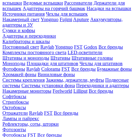
вспышки
Ведомые вспышки
Рассеиватели
Держатели для
вспышек
Адаптеры на горячий башмак
Насадки на вспышки
Источники питания
Чехлы для вспышек
Накамерный свет
Yongnuo
Fujimi
Aputure
Аккумуляторы,
адаптеры и ЗУ
Сумки и кофры
Адаптеры и переходники
Калибраторы и шкалы
Постоянный свет
Raylab
Yongnuo
FST
Godox
Все бренды
Комплекты постоянного света
LED-осветители
Штативы и моноподы
Штативы
Штативные головы
Моноподы
Площадки для штативов
Чехлы для штативов
Фотофоны
Raylab
Colorama
FST
Все бренды
Бумажные фоны
Хромакей фоны
Виниловые фоны
Системы крепления
Зажимы, держатели, муфты
Подвесные
системы
Системы установки фона
Переходники и адаптеры
Накамерные мониторы
Feelworld
Lilliput
Все бренды
Софтбоксы
Стрипбоксы
Октобоксы
Отражатели
Raylab
FST
Все бренды
Лампы и пайрекс
Рефлекторы, соты, шторки
Фотозонты
Фотобоксы
FST
Все бренды