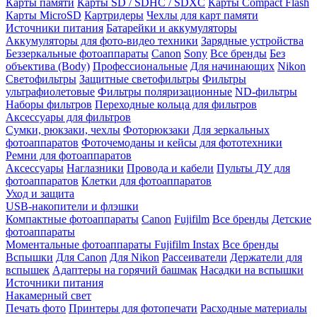
Карты памяти
Карты SD / SDHC / SDXC
Карты Compact Flash
Карты MicroSD
Картридеры
Чехлы для карт памяти
Источники питания
Батарейки и аккумуляторы
Аккумуляторы для фото-видео техники
Зарядные устройства
Беззеркальные фотоаппараты
Canon
Sony
Все бренды
Без
объектива (Body)
Профессиональные
Для начинающих
Nikon
Светофильтры
Защитные светофильтры
Фильтры
ультрафиолетовые
Фильтры поляризационные
ND-фильтры
Наборы фильтров
Переходные кольца для фильтров
Аксессуары для фильтров
Сумки, рюкзаки, чехлы
Фоторюкзаки
Для зеркальных
фотоаппаратов
Фоточемоданы и кейсы для фототехники
Ремни для фотоаппаратов
Аксессуары
Наглазники
Провода и кабели
Пульты ДУ для
фотоаппаратов
Клетки для фотоаппаратов
Уход и защита
USB-накопители и флэшки
Компактные фотоаппараты
Canon
Fujifilm
Все бренды
Детские
фотоаппараты
Моментальные фотоаппараты
Fujifilm Instax
Все бренды
Вспышки
Для Canon
Для Nikon
Рассеиватели
Держатели для
вспышек
Адаптеры на горячий башмак
Насадки на вспышки
Источники питания
Накамерный свет
Печать фото
Принтеры для фотопечати
Расходные материалы