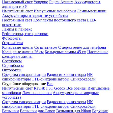
Накамерный свет
Yongnuo
Fujimi
Aputure
Аккумуляторы,
адаптеры и ЗУ
Импульсный свет
Импульсные моноблоки
Лампы-вспышки
Аккумуляторы и зарядные устройства
Постоянный свет
Комплекты постоянного света
LED-
осветители
Лампы и пайрекс
Рефлекторы, соты, шторки
Фотозонты
Отражатели
Кольцевые лампы
Со штативом
С держателем для телефона
Кольцевые лампы 26 см
Кольцевые лампы 45 см
Настольные
кольцевые лампы
Софтбоксы
Стрипбоксы
Октобоксы
Средства синхронизации
Радиосинхронизаторы
ИК
синхронизаторы
TTL-синхронизаторы
Синхрокабели
Студийное оборудование
Все
Импульсный свет
Raylab
FST
Godox
Все бренды
Импульсные
моноблоки
Лампы-вспышки
Аккумуляторы и зарядные
устройства
Средства синхронизации
Радиосинхронизаторы
ИК
синхронизаторы
TTL-синхронизаторы
Синхрокабели
Вспышки
Вспышки для Canon
Вспышки для Nikon
Ведущие