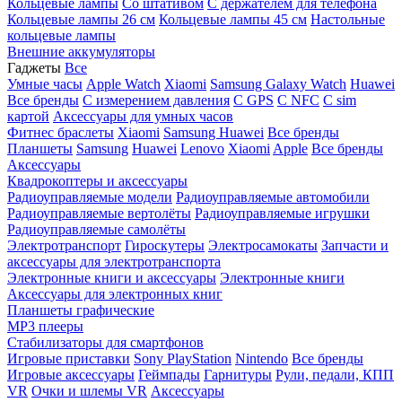
Кольцевые лампы
Со штативом
C держателем для телефона
Кольцевые лампы 26 см
Кольцевые лампы 45 см
Настольные
кольцевые лампы
Внешние аккумуляторы
Гаджеты
Все
Умные часы
Apple Watch
Xiaomi
Samsung Galaxy Watch
Huawei
Все бренды
C измерением давления
C GPS
C NFC
C sim
картой
Аксессуары для умных часов
Фитнес браслеты
Xiaomi
Samsung
Huawei
Все бренды
Планшеты
Samsung
Huawei
Lenovo
Xiaomi
Apple
Все бренды
Аксессуары
Квадрокоптеры и аксессуары
Радиоуправляемые модели
Радиоуправляемые автомобили
Радиоуправляемые вертолёты
Радиоуправляемые игрушки
Радиоуправляемые самолёты
Электротранспорт
Гироскутеры
Электросамокаты
Запчасти и
аксессуары для электротранспорта
Электронные книги и аксессуары
Электронные книги
Аксессуары для электронных книг
Планшеты графические
MP3 плееры
Стабилизаторы для смартфонов
Игровые приставки
Sony PlayStation
Nintendo
Все бренды
Игровые аксессуары
Геймпады
Гарнитуры
Рули, педали, КПП
VR
Очки и шлемы VR
Аксессуары