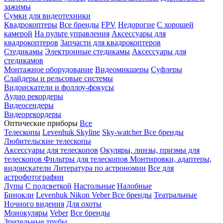
зажимы
Сумки для видеотехники
Квадрокоптеры
Все бренды
FPV
Недорогие
С хорошей
камерой
На пульте управления
Аксессуары для
квадрокоптеров
Запчасти для квадрокоптеров
Стедикамы
Электронные стедикамы
Аксессуары для
стедикамов
Монтажное оборудование
Видеомикшеры
Суфлеры
Слайдеры и рельсовые системы
Видоискатели и фоллоу-фокусы
Аудио рекордеры
Видеосендеры
Видеорекордеры
Оптические приборы
Все
Телескопы
Levenhuk Skyline
Sky-watcher
Все бренды
Любительские телескопы
Аксессуары для телескопов
Окуляры, линзы, призмы для
телескопов
Фильтры для телескопов
Монтировки, адаптеры,
видоискатели
Литература по астрономии
Все для
астрофотографии
Лупы
С подсветкой
Настольные
Налобные
Бинокли
Levenhuk
Nikon
Veber
Все бренды
Театральные
Ночного видения
Для охоты
Монокуляры
Veber
Все бренды
Зрительные трубы