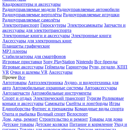
Квадрокоптеры и аксессуары
Радиоуправляемые модели
Радиоуправляемые автомобили
Радиоуправляемые вертолёты
Радиоуправляемые игрушки
Радиоуправляемые самолёты
Электротранспорт
Гироскутеры
Электросамокаты
Запчасти и
аксессуары для электротранспорта
Электронные книги и аксессуары
Электронные книги
Аксессуары для электронных книг
Планшеты графические
MP3 плееры
Стабилизаторы для смартфонов
Игровые приставки
Sony PlayStation
Nintendo
Все бренды
Игровые аксессуары
Геймпады
Гарнитуры
Рули, педали, КПП
VR
Очки и шлемы VR
Аксессуары
Прочее
Все
Автотовары
Автоэлектроника
Аудио- и видеотехника для
авто
Автомобильные охранные системы
Автоаксессуары
Автозапчасти
Автомобильные инструменты
Спорт и отдых
Электрический транспорт
Туризм
Роликовые
коньки и аксессуары
Самокаты
Скейты и лонгборды
Игры
Единоборства
Фитнес и тренажеры
Командные виды спорта
Охота и рыбалка
Водный спорт
Велоспорт
Дом, дача, ремонт
Строительство и ремонт
Товары для дома
Детские товары
Детские коляски
Питание и кормление
Уход и
гигиена
Товары для новорождённых
Детские автокресла