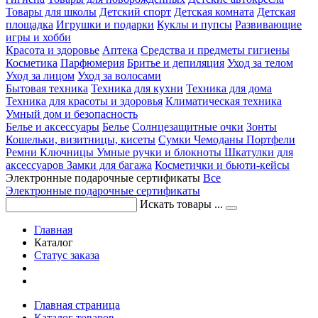
Товары для школы
Детский спорт
Детская комната
Детская
площадка
Игрушки и подарки
Куклы и пупсы
Развивающие
игры и хобби
Красота и здоровье
Аптека
Средства и предметы гигиены
Косметика
Парфюмерия
Бритье и депиляция
Уход за телом
Уход за лицом
Уход за волосами
Бытовая техника
Техника для кухни
Техника для дома
Техника для красоты и здоровья
Климатическая техника
Умный дом и безопасность
Белье и аксессуары
Белье
Солнцезащитные очки
Зонты
Кошельки, визитницы, кисеты
Сумки
Чемоданы
Портфели
Ремни
Ключницы
Умные ручки и блокноты
Шкатулки для
аксессуаров
Замки для багажа
Косметички и бьюти-кейсы
Электронные подарочные сертификаты
Все
Электронные подарочные сертификаты
Искать товары ...
Главная
Каталог
Статус заказа
Главная страница
Каталог товаров