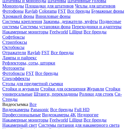
Штативы и моноподы
Штативы
Штативные головы
Моноподы
Площадки для штативов
Чехлы для штативов
Фотофоны
Raylab
Colorama
FST
Все бренды
Бумажные фоны
Хромакей фоны
Виниловые фоны
Системы крепления
Зажимы, держатели, муфты
Подвесные
системы
Системы установки фона
Переходники и адаптеры
Накамерные мониторы
Feelworld
Lilliput
Все бренды
Софтбоксы
Стрипбоксы
Октобоксы
Отражатели
Raylab
FST
Все бренды
Лампы и пайрекс
Рефлекторы, соты, шторки
Фотозонты
Фотобоксы
FST
Все бренды
Спецэффекты
Столы для предметной съемки
Стойки и журавли
Стойки для освещения
Журавли
Стойки
универсальные
Штанги, перекладины
Ролики для стоек
Си-
Стенды
Видеосъемка
Все
Видеокамеры
Panasonic
Все бренды
Full HD
Профессиональные
Видеокамеры 4K
Недорогие
Накамерные мониторы
Feelworld
Lilliput
Все бренды
Накамерный свет
Системы питания для накамерного света