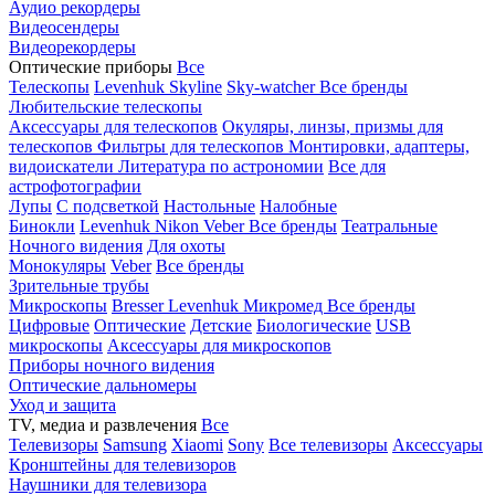
Аудио рекордеры
Видеосендеры
Видеорекордеры
Оптические приборы
Все
Телескопы
Levenhuk Skyline
Sky-watcher
Все бренды
Любительские телескопы
Аксессуары для телескопов
Окуляры, линзы, призмы для
телескопов
Фильтры для телескопов
Монтировки, адаптеры,
видоискатели
Литература по астрономии
Все для
астрофотографии
Лупы
С подсветкой
Настольные
Налобные
Бинокли
Levenhuk
Nikon
Veber
Все бренды
Театральные
Ночного видения
Для охоты
Монокуляры
Veber
Все бренды
Зрительные трубы
Микроскопы
Bresser
Levenhuk
Микромед
Все бренды
Цифровые
Оптические
Детские
Биологические
USB
микроскопы
Аксессуары для микроскопов
Приборы ночного видения
Оптические дальномеры
Уход и защита
TV, медиа и развлечения
Все
Телевизоры
Samsung
Xiaomi
Sony
Все телевизоры
Аксессуары
Кронштейны для телевизоров
Наушники для телевизора