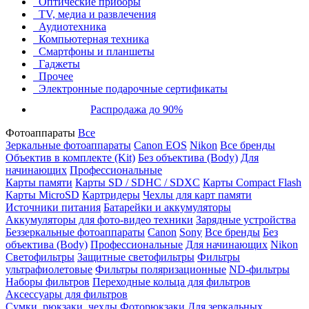
Оптические приборы
TV, медиа и развлечения
Аудиотехника
Компьютерная техника
Смартфоны и планшеты
Гаджеты
Прочее
Электронные подарочные сертификаты
Распродажа до 90%
Фотоаппараты
Все
Зеркальные фотоаппараты
Canon EOS
Nikon
Все бренды
Объектив в комплекте (Kit)
Без объектива (Body)
Для
начинающих
Профессиональные
Карты памяти
Карты SD / SDHC / SDXC
Карты Compact Flash
Карты MicroSD
Картридеры
Чехлы для карт памяти
Источники питания
Батарейки и аккумуляторы
Аккумуляторы для фото-видео техники
Зарядные устройства
Беззеркальные фотоаппараты
Canon
Sony
Все бренды
Без
объектива (Body)
Профессиональные
Для начинающих
Nikon
Светофильтры
Защитные светофильтры
Фильтры
ультрафиолетовые
Фильтры поляризационные
ND-фильтры
Наборы фильтров
Переходные кольца для фильтров
Аксессуары для фильтров
Сумки, рюкзаки, чехлы
Фоторюкзаки
Для зеркальных