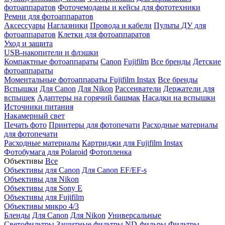
фотоаппаратов
Фоточемоданы и кейсы для фототехники
Ремни для фотоаппаратов
Аксессуары
Наглазники
Провода и кабели
Пульты ДУ для
фотоаппаратов
Клетки для фотоаппаратов
Уход и защита
USB-накопители и флэшки
Компактные фотоаппараты
Canon
Fujifilm
Все бренды
Детские
фотоаппараты
Моментальные фотоаппараты
Fujifilm Instax
Все бренды
Вспышки
Для Canon
Для Nikon
Рассеиватели
Держатели для
вспышек
Адаптеры на горячий башмак
Насадки на вспышки
Источники питания
Накамерный свет
Печать фото
Принтеры для фотопечати
Расходные материалы
для фотопечати
Расходные материалы
Картриджи для Fujifilm Instax
Фотобумага для Polaroid
Фотопленка
Объективы
Все
Объективы для Canon
Для Canon EF/EF-s
Объективы для Nikon
Объективы для Sony E
Объективы для Fujifilm
Объективы микро 4/3
Бленды
Для Canon
Для Nikon
Универсальные
Светофильтры
Защитные фильтры
ND-фильры
Фильтры