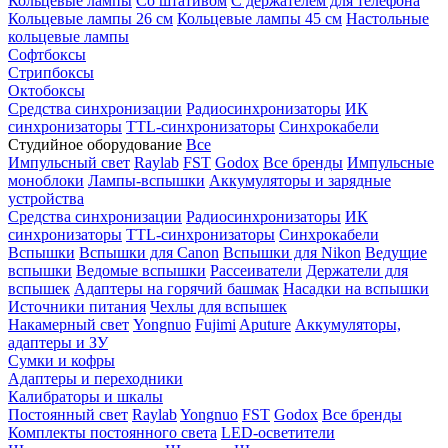
Кольцевые лампы
Со штативом
С держателем для телефона
Кольцевые лампы 26 см
Кольцевые лампы 45 см
Настольные
кольцевые лампы
Софтбоксы
Стрипбоксы
Октобоксы
Средства синхронизации
Радиосинхронизаторы
ИК
синхронизаторы
TTL-синхронизаторы
Синхрокабели
Студийное оборудование
Все
Импульсный свет
Raylab
FST
Godox
Все бренды
Импульсные
моноблоки
Лампы-вспышки
Аккумуляторы и зарядные
устройства
Средства синхронизации
Радиосинхронизаторы
ИК
синхронизаторы
TTL-синхронизаторы
Синхрокабели
Вспышки
Вспышки для Canon
Вспышки для Nikon
Ведущие
вспышки
Ведомые вспышки
Рассеиватели
Держатели для
вспышек
Адаптеры на горячий башмак
Насадки на вспышки
Источники питания
Чехлы для вспышек
Накамерный свет
Yongnuo
Fujimi
Aputure
Аккумуляторы,
адаптеры и ЗУ
Сумки и кофры
Адаптеры и переходники
Калибраторы и шкалы
Постоянный свет
Raylab
Yongnuo
FST
Godox
Все бренды
Комплекты постоянного света
LED-осветители