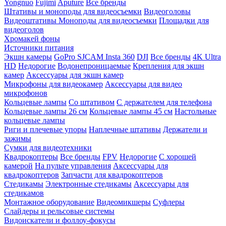
Yongnuo
Fujimi
Aputure
Все бренды
Штативы и моноподы для видеосъемки
Видеоголовы
Видеоштативы
Моноподы для видеосъемки
Площадки для
видеоголов
Хромакей фоны
Источники питания
Экшн камеры
GoPro
SJCAM
Insta 360
DJI
Все бренды
4K Ultra
HD
Недорогие
Водонепроницаемые
Крепления для экшн
камер
Аксессуары для экшн камер
Микрофоны для видеокамер
Аксессуары для видео
микрофонов
Кольцевые лампы
Со штативом
C держателем для телефона
Кольцевые лампы 26 см
Кольцевые лампы 45 см
Настольные
кольцевые лампы
Риги и плечевые упоры
Наплечные штативы
Держатели и
зажимы
Сумки для видеотехники
Квадрокоптеры
Все бренды
FPV
Недорогие
С хорошей
камерой
На пульте управления
Аксессуары для
квадрокоптеров
Запчасти для квадрокоптеров
Стедикамы
Электронные стедикамы
Аксессуары для
стедикамов
Монтажное оборудование
Видеомикшеры
Суфлеры
Слайдеры и рельсовые системы
Видоискатели и фоллоу-фокусы