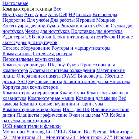
Настольные
Компьютерная техника
Все
Ноутбуки
Acer
Apple
Asus
Dell
HP
Lenovo
Все бренды
Недорогие
Для учебы
Для работы
Игровые
Мощные
Аксессуары для ноутбуков
Рюкзаки для ноутбуков
Сумки для
ноутбуков
Чехлы для ноутбуков
Подставки для ноутбука
Адаптеры USB портов
Блоки питания для ноутбуков
Прочие
аксессуары для ноутбуков
Сетевое оборудование
Роутеры и маршрутизаторы
Коммутаторы
Сетевые адаптеры
Персональные компьютеры
Комплектующие для ПК, ноутбуков
Процессоры для
компьютера
Кулеры и системы охлаждения
Материнские
платы
Оперативная память (RAM)
Видеокарты
Жесткие
диски, SSD
Звуковые карты
Блоки питания для компьютера
Корпуса для компьютеров
Компьютерная периферия
Клавиатуры
Комплекты мышь и
клавиатура
Компьютерные мыши
Коврики для мыши
Веб
камеры
Компьютерные наушники и гарнитуры
Компьютерные микрофоны
ИБП для ПК
Внешние жесткие
диски
Планшеты графические
Очки и шлемы VR
Кабели,
разъемы, переходники
USB-накопители и флэшки
Мониторы
Samsung
LG
DELL
Xiaomi
Все бренды
Мониторы
22 "
Мониторы 23 "
Мониторы 24 "
Мониторы 27 "
Игровые