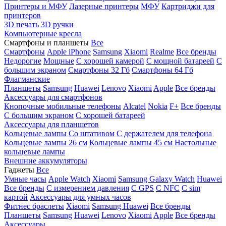
Принтеры и МФУ
Лазерные принтеры
МФУ
Картриджи для
принтеров
3D печать
3D ручки
Компьютерные кресла
Смартфоны и планшеты
Все
Смартфоны
Apple iPhone
Samsung
Xiaomi
Realme
Все бренды
Недорогие
Мощные
С хорошей камерой
С мощной батареей
С
большим экраном
Смартфоны 32 Гб
Смартфоны 64 Гб
Флагманские
Планшеты
Samsung
Huawei
Lenovo
Xiaomi
Apple
Все бренды
Аксессуары для смартфонов
Кнопочные мобильные телефоны
Alcatel
Nokia
F+
Все бренды
С большим экраном
С хорошей батареей
Аксессуары для планшетов
Кольцевые лампы
Со штативом
C держателем для телефона
Кольцевые лампы 26 см
Кольцевые лампы 45 см
Настольные
кольцевые лампы
Внешние аккумуляторы
Гаджеты
Все
Умные часы
Apple Watch
Xiaomi
Samsung Galaxy Watch
Huawei
Все бренды
C измерением давления
C GPS
C NFC
C sim
картой
Аксессуары для умных часов
Фитнес браслеты
Xiaomi
Samsung
Huawei
Все бренды
Планшеты
Samsung
Huawei
Lenovo
Xiaomi
Apple
Все бренды
Аксессуары