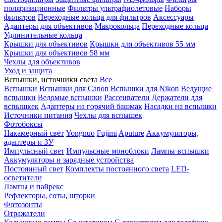
поляризационные
Фильтры ультрафиолетовые
Наборы
фильтров
Переходные кольца для фильтров
Аксессуары
Адаптеры для объективов
Макрокольца
Переходные кольца
Удлинительные кольца
Крышки для объективов
Крышки для объективов 55 мм
Крышки для объективов 58 мм
Чехлы для объективов
Уход и защита
Вспышки, источники света
Все
Вспышки
Вспышки для Canon
Вспышки для Nikon
Ведущие
вспышки
Ведомые вспышки
Рассеиватели
Держатели для
вспышкек
Адаптеры на горячий башмак
Насадки на вспышки
Источники питания
Чехлы для вспышек
Фотобоксы
Накамерный свет
Yongnuo
Fujimi
Aputure
Аккумуляторы,
адаптеры и ЗУ
Импульсный свет
Импульсные моноблоки
Лампы-вспышки
Аккумуляторы и зарядные устройства
Постоянный свет
Комплекты постоянного света
LED-
осветители
Лампы и пайрекс
Рефлекторы, соты, шторки
Фотозонты
Отражатели