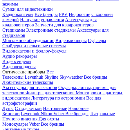
зажимы
Сумки для видеотехники
Квадрокоптеры
Все бренды
FPV
Недорогие
С хорошей
камерой
На пульте управления
Аксессуары для
квадрокоптеров
Запчасти для квадрокоптеров
Стедикамы
Электронные стедикамы
Аксессуары для
стедикамов
Монтажное оборудование
Видеомикшеры
Суфлеры
Слайдеры и рельсовые системы
Видоискатели и фоллоу-фокусы
Аудио рекордеры
Видеосендеры
Видеорекордеры
Оптические приборы
Все
Телескопы
Levenhuk Skyline
Sky-watcher
Все бренды
Любительские телескопы
Аксессуары для телескопов
Окуляры, линзы, призмы для
телескопов
Фильтры для телескопов
Монтировки, адаптеры,
видоискатели
Литература по астрономии
Все для
астрофотографии
Лупы
С подсветкой
Настольные
Налобные
Бинокли
Levenhuk
Nikon
Veber
Все бренды
Театральные
Ночного видения
Для охоты
Монокуляры
Veber
Все бренды
Зрительные трубы