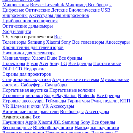
Микроскопы
Bresser
Levenhuk
Микромед
Все бренды
Цифровые
Оптические
Детские
Биологические
USB
микроскопы
Аксессуары для микроскопов
Приборы ночного видения
Оптические дальномеры
Уход и защита
TV, медиа и развлечения
Все
Телевизоры
Samsung
Xiaomi
Sony
Все телевизоры
Аксессуары
Кронштейны для телевизоров
Наушники для телевизора
Медиаплееры
Xiaomi
Dune
Все бренды
Проекторы
Epson
Acer
Sony
LG
Все бренды
Портативные
DLP
LCD
Недорогие
Экраны для проекторов
Стационарная акустика
Акустические системы
Музыкальные
системы
Сабвуферы
Саундбары
Портативная акустика
Портативные колонки
Игровые приставки
Sony PlayStation
Nintendo
Все бренды
Игровые аксессуары
Геймпады
Гарнитуры
Рули, педали, КПП
VR
Шлемы и очки VR
Аксессуары
Виниловые проигрыватели
Все бренды
Аксессуары
Аудиотехника
Все
Наушники
Apple
Xiaomi
JBL
Samsung
Sony
Все бренды
Беспроводные
Bluetooth наушники
Накладные наушники
Вставные наушники
Наушники-вкладыши
Для спорта
С