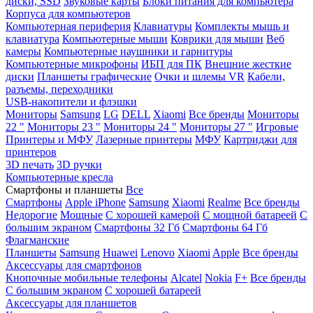
диски, SSD
Звуковые карты
Блоки питания для компьютера
Корпуса для компьютеров
Компьютерная периферия
Клавиатуры
Комплекты мышь и
клавиатура
Компьютерные мыши
Коврики для мыши
Веб
камеры
Компьютерные наушники и гарнитуры
Компьютерные микрофоны
ИБП для ПК
Внешние жесткие
диски
Планшеты графические
Очки и шлемы VR
Кабели,
разъемы, переходники
USB-накопители и флэшки
Мониторы
Samsung
LG
DELL
Xiaomi
Все бренды
Мониторы
22 "
Мониторы 23 "
Мониторы 24 "
Мониторы 27 "
Игровые
Принтеры и МФУ
Лазерные принтеры
МФУ
Картриджи для
принтеров
3D печать
3D ручки
Компьютерные кресла
Смартфоны и планшеты
Все
Смартфоны
Apple iPhone
Samsung
Xiaomi
Realme
Все бренды
Недорогие
Мощные
С хорошей камерой
С мощной батареей
С
большим экраном
Смартфоны 32 Гб
Смартфоны 64 Гб
Флагманские
Планшеты
Samsung
Huawei
Lenovo
Xiaomi
Apple
Все бренды
Аксессуары для смартфонов
Кнопочные мобильные телефоны
Alcatel
Nokia
F+
Все бренды
С большим экраном
С хорошей батареей
Аксессуары для планшетов