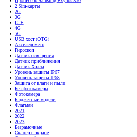
Процессор Samsung Exynos 850
2 Sim-карты
2G
3G
LTE
4G
5G
USB хост (OTG)
Акселерометр
Гироскоп
Датчик освещения
Датчик приближения
Датчик Холла
Уровень защиты IP67
Уровень защиты IP68
Защита от влаги и пыли
Без фотокамеры
Фотокамера
Бюджетные модели
Флагман
2021
2022
2023
Безрамочные
Сканер в экране