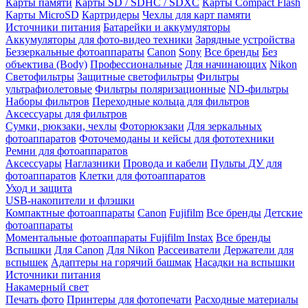
Карты памяти
Карты SD / SDHC / SDXC
Карты Compact Flash
Карты MicroSD
Картридеры
Чехлы для карт памяти
Источники питания
Батарейки и аккумуляторы
Аккумуляторы для фото-видео техники
Зарядные устройства
Беззеркальные фотоаппараты
Canon
Sony
Все бренды
Без
объектива (Body)
Профессиональные
Для начинающих
Nikon
Светофильтры
Защитные светофильтры
Фильтры
ультрафиолетовые
Фильтры поляризационные
ND-фильтры
Наборы фильтров
Переходные кольца для фильтров
Аксессуары для фильтров
Сумки, рюкзаки, чехлы
Фоторюкзаки
Для зеркальных
фотоаппаратов
Фоточемоданы и кейсы для фототехники
Ремни для фотоаппаратов
Аксессуары
Наглазники
Провода и кабели
Пульты ДУ для
фотоаппаратов
Клетки для фотоаппаратов
Уход и защита
USB-накопители и флэшки
Компактные фотоаппараты
Canon
Fujifilm
Все бренды
Детские
фотоаппараты
Моментальные фотоаппараты
Fujifilm Instax
Все бренды
Вспышки
Для Canon
Для Nikon
Рассеиватели
Держатели для
вспышек
Адаптеры на горячий башмак
Насадки на вспышки
Источники питания
Накамерный свет
Печать фото
Принтеры для фотопечати
Расходные материалы