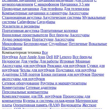
шумоподавлением
С микрофоном
Наушники 3,5 мм
Проводные наушники
Для телефона
Для телевизора
Компьютерные наушники и гарнитуры
Аксессуары
Стационарная акустика
Акустические системы
Музыкальные
системы
Сабвуферы
Саундбары
Усилители и ресиверы
Портативная акустика
Портативные колонки
Виниловые проигрыватели
Все бренды
Аксессуары
Аудио рекордеры
Портастудии
Аксессуары
Микрофоны
Беспроводные
Студийные
Петличные
Вокальные
Настольные
Компьютерная техника
Все
Ноутбуки
Acer
Apple
Asus
Dell
HP
Lenovo
Все бренды
Недорогие
Для учебы
Для работы
Игровые
Мощные
Аксессуары для ноутбуков
Рюкзаки для ноутбуков
Сумки для
ноутбуков
Чехлы для ноутбуков
Подставки для ноутбука
Адаптеры USB портов
Блоки питания для ноутбуков
Прочие
аксессуары для ноутбуков
Сетевое оборудование
Роутеры и маршрутизаторы
Коммутаторы
Сетевые адаптеры
Персональные компьютеры
Комплектующие для ПК, ноутбуков
Процессоры для
компьютера
Кулеры и системы охлаждения
Материнские
платы
Оперативная память (RAM)
Видеокарты
Жесткие