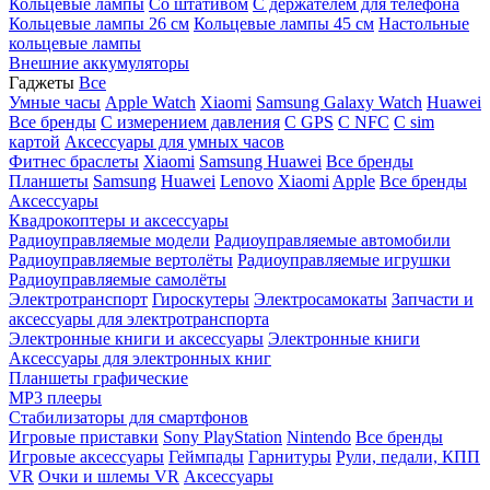
Кольцевые лампы
Со штативом
C держателем для телефона
Кольцевые лампы 26 см
Кольцевые лампы 45 см
Настольные
кольцевые лампы
Внешние аккумуляторы
Гаджеты
Все
Умные часы
Apple Watch
Xiaomi
Samsung Galaxy Watch
Huawei
Все бренды
C измерением давления
C GPS
C NFC
C sim
картой
Аксессуары для умных часов
Фитнес браслеты
Xiaomi
Samsung
Huawei
Все бренды
Планшеты
Samsung
Huawei
Lenovo
Xiaomi
Apple
Все бренды
Аксессуары
Квадрокоптеры и аксессуары
Радиоуправляемые модели
Радиоуправляемые автомобили
Радиоуправляемые вертолёты
Радиоуправляемые игрушки
Радиоуправляемые самолёты
Электротранспорт
Гироскутеры
Электросамокаты
Запчасти и
аксессуары для электротранспорта
Электронные книги и аксессуары
Электронные книги
Аксессуары для электронных книг
Планшеты графические
MP3 плееры
Стабилизаторы для смартфонов
Игровые приставки
Sony PlayStation
Nintendo
Все бренды
Игровые аксессуары
Геймпады
Гарнитуры
Рули, педали, КПП
VR
Очки и шлемы VR
Аксессуары