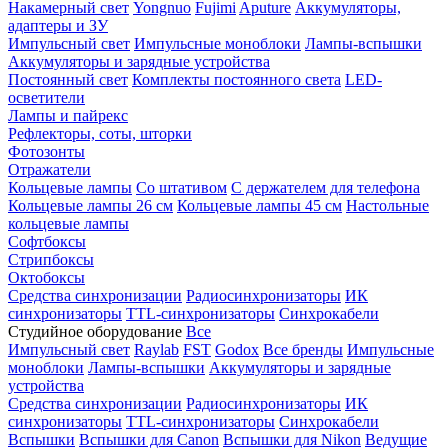
Накамерный свет
Yongnuo
Fujimi
Aputure
Аккумуляторы,
адаптеры и ЗУ
Импульсный свет
Импульсные моноблоки
Лампы-вспышки
Аккумуляторы и зарядные устройства
Постоянный свет
Комплекты постоянного света
LED-
осветители
Лампы и пайрекс
Рефлекторы, соты, шторки
Фотозонты
Отражатели
Кольцевые лампы
Со штативом
С держателем для телефона
Кольцевые лампы 26 см
Кольцевые лампы 45 см
Настольные
кольцевые лампы
Софтбоксы
Стрипбоксы
Октобоксы
Средства синхронизации
Радиосинхронизаторы
ИК
синхронизаторы
TTL-синхронизаторы
Синхрокабели
Студийное оборудование
Все
Импульсный свет
Raylab
FST
Godox
Все бренды
Импульсные
моноблоки
Лампы-вспышки
Аккумуляторы и зарядные
устройства
Средства синхронизации
Радиосинхронизаторы
ИК
синхронизаторы
TTL-синхронизаторы
Синхрокабели
Вспышки
Вспышки для Canon
Вспышки для Nikon
Ведущие