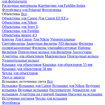
для фотопечати
Расходные материалы
Картриджи для Fujifilm Instax
Фотобумага для Polaroid
Фотопленка
Объективы
Все
Объективы для Canon
Для Canon EF/EF-s
Объективы для Nikon
Объективы для Sony E
Объективы для Fujifilm
Объективы микро 4/3
Бленды
Для Canon
Для Nikon
Универсальные
Светофильтры
Защитные фильтры
ND-фильры
Фильтры
поляризационные
Фильтры ультрафиолетовые
Наборы
фильтров
Переходные кольца для фильтров
Аксессуары
Адаптеры для объективов
Макрокольца
Переходные кольца
Удлинительные кольца
Крышки для объективов
Крышки для объективов 55 мм
Крышки для объективов 58 мм
Чехлы для объективов
Уход и защита
Вспышки, источники света
Все
Вспышки
Вспышки для Canon
Вспышки для Nikon
Ведущие
вспышки
Ведомые вспышки
Рассеиватели
Держатели для
вспышкек
Адаптеры на горячий башмак
Насадки на вспышки
Источники питания
Чехлы для вспышек
Фотобоксы