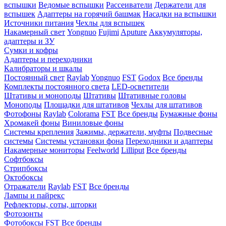
вспышки
Ведомые вспышки
Рассеиватели
Держатели для
вспышек
Адаптеры на горячий башмак
Насадки на вспышки
Источники питания
Чехлы для вспышек
Накамерный свет
Yongnuo
Fujimi
Aputure
Аккумуляторы,
адаптеры и ЗУ
Сумки и кофры
Адаптеры и переходники
Калибраторы и шкалы
Постоянный свет
Raylab
Yongnuo
FST
Godox
Все бренды
Комплекты постоянного света
LED-осветители
Штативы и моноподы
Штативы
Штативные головы
Моноподы
Площадки для штативов
Чехлы для штативов
Фотофоны
Raylab
Colorama
FST
Все бренды
Бумажные фоны
Хромакей фоны
Виниловые фоны
Системы крепления
Зажимы, держатели, муфты
Подвесные
системы
Системы установки фона
Переходники и адаптеры
Накамерные мониторы
Feelworld
Lilliput
Все бренды
Софтбоксы
Стрипбоксы
Октобоксы
Отражатели
Raylab
FST
Все бренды
Лампы и пайрекс
Рефлекторы, соты, шторки
Фотозонты
Фотобоксы
FST
Все бренды