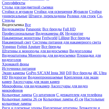
Спецэффекты
Столы для предметной съемки
Стойки и журавли
Стойки для освещения
Журавли
Стойки
универсальные
Штанги, перекладины
Ролики для стоек
Си-
Стенды
Видеосъемка
Все
Видеокамеры
Panasonic
Все бренды
Full HD
Профессиональные
Видеокамеры 4K
Недорогие
Накамерные мониторы
Feelworld
Lilliput
Все бренды
Накамерный свет
Системы питания для накамерного света
Yongnuo
Fujimi
Aputure
Все бренды
Штативы и моноподы для видеосъемки
Видеоголовы
Видеоштативы
Моноподы для видеосъемки
Площадки для
видеоголов
Хромакей фоны
Источники питания
Экшн камеры
GoPro
SJCAM
Insta 360
DJI
Все бренды
4K Ultra
HD
Недорогие
Водонепроницаемые
Крепления для экшн
камер
Аксессуары для экшн камер
Микрофоны для видеокамер
Аксессуары для видео
микрофонов
Кольцевые лампы
Со штативом
C держателем для телефона
Кольцевые лампы 26 см
Кольцевые лампы 45 см
Настольные
кольцевые лампы
Риги и плечевые упоры
Наплечные штативы
Держатели и