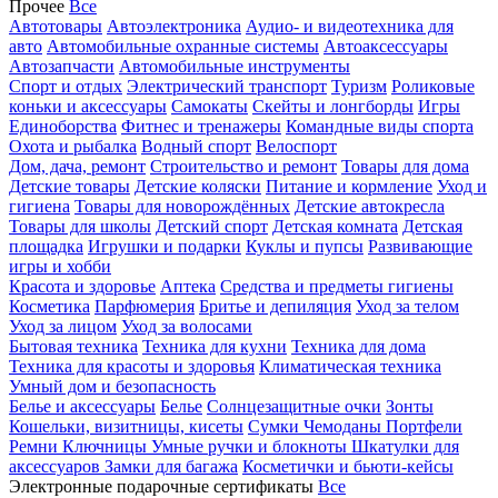
Прочее
Все
Автотовары
Автоэлектроника
Аудио- и видеотехника для
авто
Автомобильные охранные системы
Автоаксессуары
Автозапчасти
Автомобильные инструменты
Спорт и отдых
Электрический транспорт
Туризм
Роликовые
коньки и аксессуары
Самокаты
Скейты и лонгборды
Игры
Единоборства
Фитнес и тренажеры
Командные виды спорта
Охота и рыбалка
Водный спорт
Велоспорт
Дом, дача, ремонт
Строительство и ремонт
Товары для дома
Детские товары
Детские коляски
Питание и кормление
Уход и
гигиена
Товары для новорождённых
Детские автокресла
Товары для школы
Детский спорт
Детская комната
Детская
площадка
Игрушки и подарки
Куклы и пупсы
Развивающие
игры и хобби
Красота и здоровье
Аптека
Средства и предметы гигиены
Косметика
Парфюмерия
Бритье и депиляция
Уход за телом
Уход за лицом
Уход за волосами
Бытовая техника
Техника для кухни
Техника для дома
Техника для красоты и здоровья
Климатическая техника
Умный дом и безопасность
Белье и аксессуары
Белье
Солнцезащитные очки
Зонты
Кошельки, визитницы, кисеты
Сумки
Чемоданы
Портфели
Ремни
Ключницы
Умные ручки и блокноты
Шкатулки для
аксессуаров
Замки для багажа
Косметички и бьюти-кейсы
Электронные подарочные сертификаты
Все