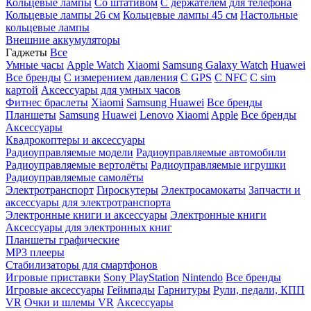
Кольцевые лампы
Со штативом
C держателем для телефона
Кольцевые лампы 26 см
Кольцевые лампы 45 см
Настольные
кольцевые лампы
Внешние аккумуляторы
Гаджеты
Все
Умные часы
Apple Watch
Xiaomi
Samsung Galaxy Watch
Huawei
Все бренды
C измерением давления
C GPS
C NFC
C sim
картой
Аксессуары для умных часов
Фитнес браслеты
Xiaomi
Samsung
Huawei
Все бренды
Планшеты
Samsung
Huawei
Lenovo
Xiaomi
Apple
Все бренды
Аксессуары
Квадрокоптеры и аксессуары
Радиоуправляемые модели
Радиоуправляемые автомобили
Радиоуправляемые вертолёты
Радиоуправляемые игрушки
Радиоуправляемые самолёты
Электротранспорт
Гироскутеры
Электросамокаты
Запчасти и
аксессуары для электротранспорта
Электронные книги и аксессуары
Электронные книги
Аксессуары для электронных книг
Планшеты графические
MP3 плееры
Стабилизаторы для смартфонов
Игровые приставки
Sony PlayStation
Nintendo
Все бренды
Игровые аксессуары
Геймпады
Гарнитуры
Рули, педали, КПП
VR
Очки и шлемы VR
Аксессуары