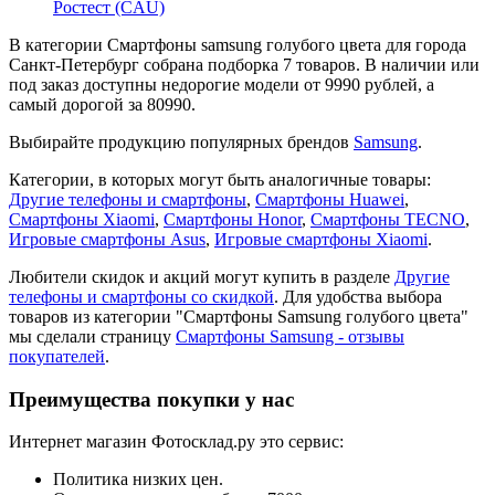
Ростест (CAU)
В категории Смартфоны samsung голубого цвета для города
Санкт-Петербург собрана подборка 7 товаров. В наличии или
под заказ доступны недорогие модели от 9990 рублей, а
самый дорогой за 80990.
Выбирайте продукцию популярных брендов
Samsung
.
Категории, в которых могут быть аналогичные товары:
Другие телефоны и смартфоны
,
Смартфоны Huawei
,
Смартфоны Xiaomi
,
Смартфоны Honor
,
Смартфоны TECNO
,
Игровые смартфоны Asus
,
Игровые смартфоны Xiaomi
.
Любители скидок и акций могут купить в разделе
Другие
телефоны и смартфоны со скидкой
. Для удобства выбора
товаров из категории "Смартфоны Samsung голубого цвета"
мы сделали страницу
Смартфоны Samsung - отзывы
покупателей
.
Преимущества покупки у нас
Интернет магазин Фотосклад.ру это сервис:
Политика низких цен.