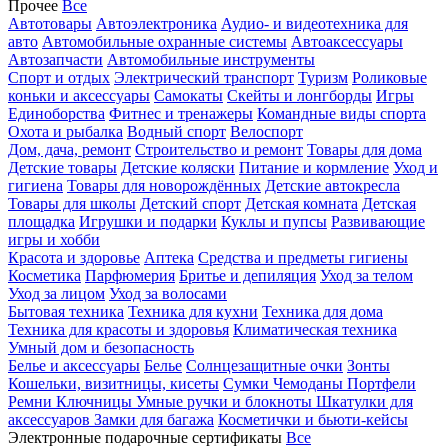
Прочее
Все
Автотовары
Автоэлектроника
Аудио- и видеотехника для
авто
Автомобильные охранные системы
Автоаксессуары
Автозапчасти
Автомобильные инструменты
Спорт и отдых
Электрический транспорт
Туризм
Роликовые
коньки и аксессуары
Самокаты
Скейты и лонгборды
Игры
Единоборства
Фитнес и тренажеры
Командные виды спорта
Охота и рыбалка
Водный спорт
Велоспорт
Дом, дача, ремонт
Строительство и ремонт
Товары для дома
Детские товары
Детские коляски
Питание и кормление
Уход и
гигиена
Товары для новорождённых
Детские автокресла
Товары для школы
Детский спорт
Детская комната
Детская
площадка
Игрушки и подарки
Куклы и пупсы
Развивающие
игры и хобби
Красота и здоровье
Аптека
Средства и предметы гигиены
Косметика
Парфюмерия
Бритье и депиляция
Уход за телом
Уход за лицом
Уход за волосами
Бытовая техника
Техника для кухни
Техника для дома
Техника для красоты и здоровья
Климатическая техника
Умный дом и безопасность
Белье и аксессуары
Белье
Солнцезащитные очки
Зонты
Кошельки, визитницы, кисеты
Сумки
Чемоданы
Портфели
Ремни
Ключницы
Умные ручки и блокноты
Шкатулки для
аксессуаров
Замки для багажа
Косметички и бьюти-кейсы
Электронные подарочные сертификаты
Все