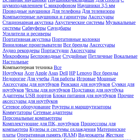
шумоподавлением
С микрофоном
Наушники 3,5 мм
Проводные наушники
Для телефона
Для телевизора
Компьютерные наушники и гарнитуры
Аксессуары
Стационарная акустика
Акустические системы
Музыкальные
системы
Сабвуферы
Саундбары
Усилители и ресиверы
Портативная акустика
Портативные колонки
Виниловые проигрыватели
Все бренды
Аксессуары
Аудио рекордеры
Портастудии
Аксессуары
Микрофоны
Беспроводные
Студийные
Петличные
Вокальные
Настольные
Компьютерная техника
Все
Ноутбуки
Acer
Apple
Asus
Dell
HP
Lenovo
Все бренды
Недорогие
Для учебы
Для работы
Игровые
Мощные
Аксессуары для ноутбуков
Рюкзаки для ноутбуков
Сумки для
ноутбуков
Чехлы для ноутбуков
Подставки для ноутбука
Адаптеры USB портов
Блоки питания для ноутбуков
Прочие
аксессуары для ноутбуков
Сетевое оборудование
Роутеры и маршрутизаторы
Коммутаторы
Сетевые адаптеры
Персональные компьютеры
Комплектующие для ПК, ноутбуков
Процессоры для
компьютера
Кулеры и системы охлаждения
Материнские
платы
Оперативная память (RAM)
Видеокарты
Жесткие