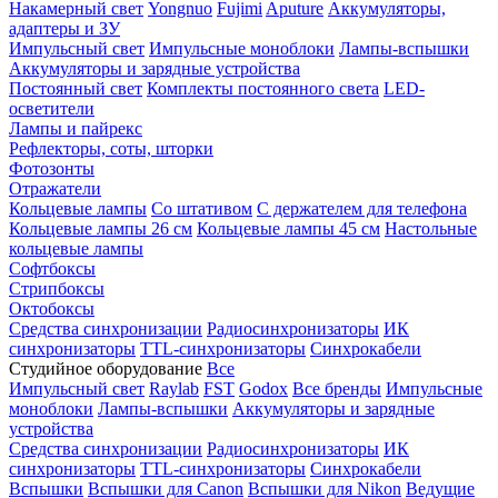
Накамерный свет
Yongnuo
Fujimi
Aputure
Аккумуляторы,
адаптеры и ЗУ
Импульсный свет
Импульсные моноблоки
Лампы-вспышки
Аккумуляторы и зарядные устройства
Постоянный свет
Комплекты постоянного света
LED-
осветители
Лампы и пайрекс
Рефлекторы, соты, шторки
Фотозонты
Отражатели
Кольцевые лампы
Со штативом
С держателем для телефона
Кольцевые лампы 26 см
Кольцевые лампы 45 см
Настольные
кольцевые лампы
Софтбоксы
Стрипбоксы
Октобоксы
Средства синхронизации
Радиосинхронизаторы
ИК
синхронизаторы
TTL-синхронизаторы
Синхрокабели
Студийное оборудование
Все
Импульсный свет
Raylab
FST
Godox
Все бренды
Импульсные
моноблоки
Лампы-вспышки
Аккумуляторы и зарядные
устройства
Средства синхронизации
Радиосинхронизаторы
ИК
синхронизаторы
TTL-синхронизаторы
Синхрокабели
Вспышки
Вспышки для Canon
Вспышки для Nikon
Ведущие