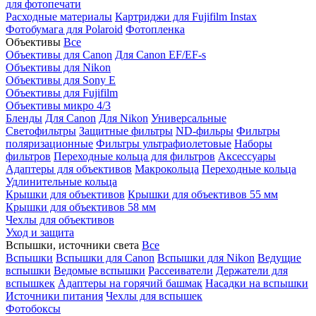
для фотопечати
Расходные материалы
Картриджи для Fujifilm Instax
Фотобумага для Polaroid
Фотопленка
Объективы
Все
Объективы для Canon
Для Canon EF/EF-s
Объективы для Nikon
Объективы для Sony E
Объективы для Fujifilm
Объективы микро 4/3
Бленды
Для Canon
Для Nikon
Универсальные
Светофильтры
Защитные фильтры
ND-фильры
Фильтры
поляризационные
Фильтры ультрафиолетовые
Наборы
фильтров
Переходные кольца для фильтров
Аксессуары
Адаптеры для объективов
Макрокольца
Переходные кольца
Удлинительные кольца
Крышки для объективов
Крышки для объективов 55 мм
Крышки для объективов 58 мм
Чехлы для объективов
Уход и защита
Вспышки, источники света
Все
Вспышки
Вспышки для Canon
Вспышки для Nikon
Ведущие
вспышки
Ведомые вспышки
Рассеиватели
Держатели для
вспышкек
Адаптеры на горячий башмак
Насадки на вспышки
Источники питания
Чехлы для вспышек
Фотобоксы