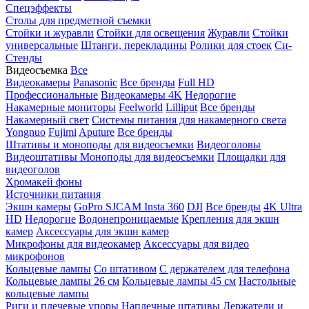
Спецэффекты
Столы для предметной съемки
Стойки и журавли
Стойки для освещения
Журавли
Стойки
универсальные
Штанги, перекладины
Ролики для стоек
Си-
Стенды
Видеосъемка
Все
Видеокамеры
Panasonic
Все бренды
Full HD
Профессиональные
Видеокамеры 4K
Недорогие
Накамерные мониторы
Feelworld
Lilliput
Все бренды
Накамерный свет
Системы питания для накамерного света
Yongnuo
Fujimi
Aputure
Все бренды
Штативы и моноподы для видеосъемки
Видеоголовы
Видеоштативы
Моноподы для видеосъемки
Площадки для
видеоголов
Хромакей фоны
Источники питания
Экшн камеры
GoPro
SJCAM
Insta 360
DJI
Все бренды
4K Ultra
HD
Недорогие
Водонепроницаемые
Крепления для экшн
камер
Аксессуары для экшн камер
Микрофоны для видеокамер
Аксессуары для видео
микрофонов
Кольцевые лампы
Со штативом
C держателем для телефона
Кольцевые лампы 26 см
Кольцевые лампы 45 см
Настольные
кольцевые лампы
Риги и плечевые упоры
Наплечные штативы
Держатели и