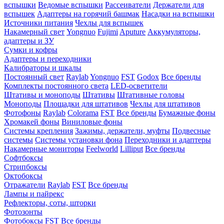
вспышки
Ведомые вспышки
Рассеиватели
Держатели для
вспышек
Адаптеры на горячий башмак
Насадки на вспышки
Источники питания
Чехлы для вспышек
Накамерный свет
Yongnuo
Fujimi
Aputure
Аккумуляторы,
адаптеры и ЗУ
Сумки и кофры
Адаптеры и переходники
Калибраторы и шкалы
Постоянный свет
Raylab
Yongnuo
FST
Godox
Все бренды
Комплекты постоянного света
LED-осветители
Штативы и моноподы
Штативы
Штативные головы
Моноподы
Площадки для штативов
Чехлы для штативов
Фотофоны
Raylab
Colorama
FST
Все бренды
Бумажные фоны
Хромакей фоны
Виниловые фоны
Системы крепления
Зажимы, держатели, муфты
Подвесные
системы
Системы установки фона
Переходники и адаптеры
Накамерные мониторы
Feelworld
Lilliput
Все бренды
Софтбоксы
Стрипбоксы
Октобоксы
Отражатели
Raylab
FST
Все бренды
Лампы и пайрекс
Рефлекторы, соты, шторки
Фотозонты
Фотобоксы
FST
Все бренды