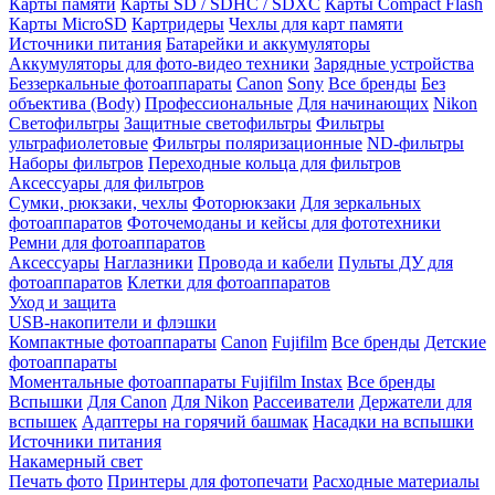
Карты памяти
Карты SD / SDHC / SDXC
Карты Compact Flash
Карты MicroSD
Картридеры
Чехлы для карт памяти
Источники питания
Батарейки и аккумуляторы
Аккумуляторы для фото-видео техники
Зарядные устройства
Беззеркальные фотоаппараты
Canon
Sony
Все бренды
Без
объектива (Body)
Профессиональные
Для начинающих
Nikon
Светофильтры
Защитные светофильтры
Фильтры
ультрафиолетовые
Фильтры поляризационные
ND-фильтры
Наборы фильтров
Переходные кольца для фильтров
Аксессуары для фильтров
Сумки, рюкзаки, чехлы
Фоторюкзаки
Для зеркальных
фотоаппаратов
Фоточемоданы и кейсы для фототехники
Ремни для фотоаппаратов
Аксессуары
Наглазники
Провода и кабели
Пульты ДУ для
фотоаппаратов
Клетки для фотоаппаратов
Уход и защита
USB-накопители и флэшки
Компактные фотоаппараты
Canon
Fujifilm
Все бренды
Детские
фотоаппараты
Моментальные фотоаппараты
Fujifilm Instax
Все бренды
Вспышки
Для Canon
Для Nikon
Рассеиватели
Держатели для
вспышек
Адаптеры на горячий башмак
Насадки на вспышки
Источники питания
Накамерный свет
Печать фото
Принтеры для фотопечати
Расходные материалы