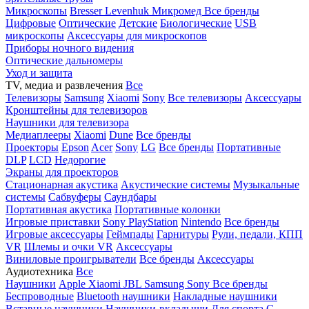
Микроскопы
Bresser
Levenhuk
Микромед
Все бренды
Цифровые
Оптические
Детские
Биологические
USB
микроскопы
Аксессуары для микроскопов
Приборы ночного видения
Оптические дальномеры
Уход и защита
TV, медиа и развлечения
Все
Телевизоры
Samsung
Xiaomi
Sony
Все телевизоры
Аксессуары
Кронштейны для телевизоров
Наушники для телевизора
Медиаплееры
Xiaomi
Dune
Все бренды
Проекторы
Epson
Acer
Sony
LG
Все бренды
Портативные
DLP
LCD
Недорогие
Экраны для проекторов
Стационарная акустика
Акустические системы
Музыкальные
системы
Сабвуферы
Саундбары
Портативная акустика
Портативные колонки
Игровые приставки
Sony PlayStation
Nintendo
Все бренды
Игровые аксессуары
Геймпады
Гарнитуры
Рули, педали, КПП
VR
Шлемы и очки VR
Аксессуары
Виниловые проигрыватели
Все бренды
Аксессуары
Аудиотехника
Все
Наушники
Apple
Xiaomi
JBL
Samsung
Sony
Все бренды
Беспроводные
Bluetooth наушники
Накладные наушники
Вставные наушники
Наушники-вкладыши
Для спорта
С