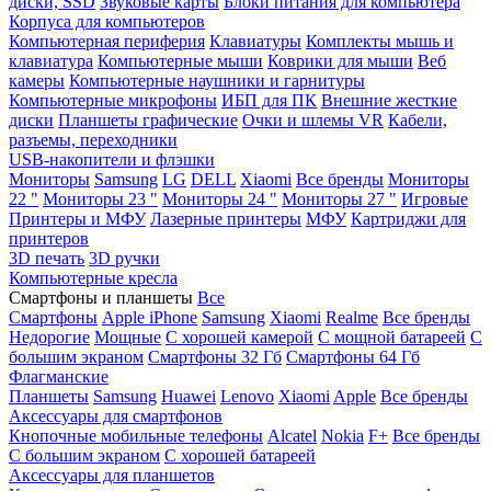
диски, SSD
Звуковые карты
Блоки питания для компьютера
Корпуса для компьютеров
Компьютерная периферия
Клавиатуры
Комплекты мышь и
клавиатура
Компьютерные мыши
Коврики для мыши
Веб
камеры
Компьютерные наушники и гарнитуры
Компьютерные микрофоны
ИБП для ПК
Внешние жесткие
диски
Планшеты графические
Очки и шлемы VR
Кабели,
разъемы, переходники
USB-накопители и флэшки
Мониторы
Samsung
LG
DELL
Xiaomi
Все бренды
Мониторы
22 "
Мониторы 23 "
Мониторы 24 "
Мониторы 27 "
Игровые
Принтеры и МФУ
Лазерные принтеры
МФУ
Картриджи для
принтеров
3D печать
3D ручки
Компьютерные кресла
Смартфоны и планшеты
Все
Смартфоны
Apple iPhone
Samsung
Xiaomi
Realme
Все бренды
Недорогие
Мощные
С хорошей камерой
С мощной батареей
С
большим экраном
Смартфоны 32 Гб
Смартфоны 64 Гб
Флагманские
Планшеты
Samsung
Huawei
Lenovo
Xiaomi
Apple
Все бренды
Аксессуары для смартфонов
Кнопочные мобильные телефоны
Alcatel
Nokia
F+
Все бренды
С большим экраном
С хорошей батареей
Аксессуары для планшетов