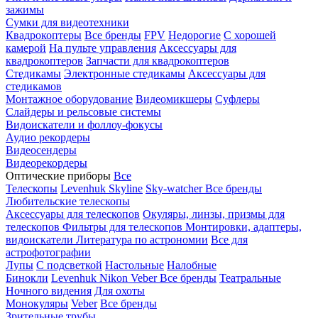
зажимы
Сумки для видеотехники
Квадрокоптеры
Все бренды
FPV
Недорогие
С хорошей
камерой
На пульте управления
Аксессуары для
квадрокоптеров
Запчасти для квадрокоптеров
Стедикамы
Электронные стедикамы
Аксессуары для
стедикамов
Монтажное оборудование
Видеомикшеры
Суфлеры
Слайдеры и рельсовые системы
Видоискатели и фоллоу-фокусы
Аудио рекордеры
Видеосендеры
Видеорекордеры
Оптические приборы
Все
Телескопы
Levenhuk Skyline
Sky-watcher
Все бренды
Любительские телескопы
Аксессуары для телескопов
Окуляры, линзы, призмы для
телескопов
Фильтры для телескопов
Монтировки, адаптеры,
видоискатели
Литература по астрономии
Все для
астрофотографии
Лупы
С подсветкой
Настольные
Налобные
Бинокли
Levenhuk
Nikon
Veber
Все бренды
Театральные
Ночного видения
Для охоты
Монокуляры
Veber
Все бренды
Зрительные трубы