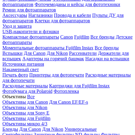
фотоаппаратов
Фоточемоданы и кейсы для фототехники
Ремни для фотоаппаратов
Аксессуары
Наглазники
Провода и кабели
Пульты ДУ для
фотоаппаратов
Клетки для фотоаппаратов
Уход и защита
USB-накопители и флэшки
Компактные фотоаппараты
Canon
Fujifilm
Все бренды
Детские
фотоаппараты
Моментальные фотоаппараты
Fujifilm Instax
Все бренды
Вспышки
Для Canon
Для Nikon
Рассеиватели
Держатели для
вспышек
Адаптеры на горячий башмак
Насадки на вспышки
Источники питания
Накамерный свет
Печать фото
Принтеры для фотопечати
Расходные материалы
для фотопечати
Расходные материалы
Картриджи для Fujifilm Instax
Фотобумага для Polaroid
Фотопленка
Объективы
Все
Объективы для Canon
Для Canon EF/EF-s
Объективы для Nikon
Объективы для Sony E
Объективы для Fujifilm
Объективы микро 4/3
Бленды
Для Canon
Для Nikon
Универсальные
Светофильтры
Защитные фильтры
ND-фильры
Фильтры