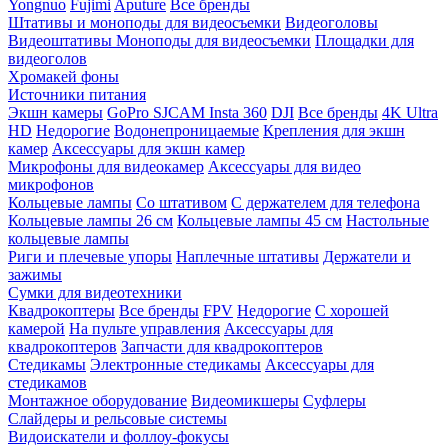
Yongnuo
Fujimi
Aputure
Все бренды
Штативы и моноподы для видеосъемки
Видеоголовы
Видеоштативы
Моноподы для видеосъемки
Площадки для
видеоголов
Хромакей фоны
Источники питания
Экшн камеры
GoPro
SJCAM
Insta 360
DJI
Все бренды
4K Ultra
HD
Недорогие
Водонепроницаемые
Крепления для экшн
камер
Аксессуары для экшн камер
Микрофоны для видеокамер
Аксессуары для видео
микрофонов
Кольцевые лампы
Со штативом
C держателем для телефона
Кольцевые лампы 26 см
Кольцевые лампы 45 см
Настольные
кольцевые лампы
Риги и плечевые упоры
Наплечные штативы
Держатели и
зажимы
Сумки для видеотехники
Квадрокоптеры
Все бренды
FPV
Недорогие
С хорошей
камерой
На пульте управления
Аксессуары для
квадрокоптеров
Запчасти для квадрокоптеров
Стедикамы
Электронные стедикамы
Аксессуары для
стедикамов
Монтажное оборудование
Видеомикшеры
Суфлеры
Слайдеры и рельсовые системы
Видоискатели и фоллоу-фокусы