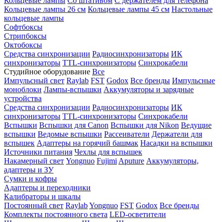
Кольцевые лампы
Со штативом
С держателем для телефона
Кольцевые лампы 26 см
Кольцевые лампы 45 см
Настольные
кольцевые лампы
Софтбоксы
Стрипбоксы
Октобоксы
Средства синхронизации
Радиосинхронизаторы
ИК
синхронизаторы
TTL-синхронизаторы
Синхрокабели
Студийное оборудование
Все
Импульсный свет
Raylab
FST
Godox
Все бренды
Импульсные
моноблоки
Лампы-вспышки
Аккумуляторы и зарядные
устройства
Средства синхронизации
Радиосинхронизаторы
ИК
синхронизаторы
TTL-синхронизаторы
Синхрокабели
Вспышки
Вспышки для Canon
Вспышки для Nikon
Ведущие
вспышки
Ведомые вспышки
Рассеиватели
Держатели для
вспышек
Адаптеры на горячий башмак
Насадки на вспышки
Источники питания
Чехлы для вспышек
Накамерный свет
Yongnuo
Fujimi
Aputure
Аккумуляторы,
адаптеры и ЗУ
Сумки и кофры
Адаптеры и переходники
Калибраторы и шкалы
Постоянный свет
Raylab
Yongnuo
FST
Godox
Все бренды
Комплекты постоянного света
LED-осветители