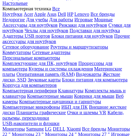
Настольные
Компьютерная техника
Все
Ноутбуки
Acer
Apple
Asus
Dell
HP
Lenovo
Все бренды
Недорогие
Для учебы
Для работы
Игровые
Мощные
Аксессуары для ноутбуков
Рюкзаки для ноутбуков
Сумки для
ноутбуков
Чехлы для ноутбуков
Подставки для ноутбука
Адаптеры USB портов
Блоки питания для ноутбуков
Прочие
аксессуары для ноутбуков
Сетевое оборудование
Роутеры и маршрутизаторы
Коммутаторы
Сетевые адаптеры
Персональные компьютеры
Комплектующие для ПК, ноутбуков
Процессоры для
компьютера
Кулеры и системы охлаждения
Материнские
платы
Оперативная память (RAM)
Видеокарты
Жесткие
диски, SSD
Звуковые карты
Блоки питания для компьютера
Корпуса для компьютеров
Компьютерная периферия
Клавиатуры
Комплекты мышь и
клавиатура
Компьютерные мыши
Коврики для мыши
Веб
камеры
Компьютерные наушники и гарнитуры
Компьютерные микрофоны
ИБП для ПК
Внешние жесткие
диски
Планшеты графические
Очки и шлемы VR
Кабели,
разъемы, переходники
USB-накопители и флэшки
Мониторы
Samsung
LG
DELL
Xiaomi
Все бренды
Мониторы
22 "
Мониторы 23 "
Мониторы 24 "
Мониторы 27 "
Игровые