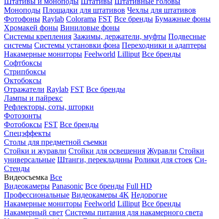
Штативы и моноподы
Штативы
Штативные головы
Моноподы
Площадки для штативов
Чехлы для штативов
Фотофоны
Raylab
Colorama
FST
Все бренды
Бумажные фоны
Хромакей фоны
Виниловые фоны
Системы крепления
Зажимы, держатели, муфты
Подвесные
системы
Системы установки фона
Переходники и адаптеры
Накамерные мониторы
Feelworld
Lilliput
Все бренды
Софтбоксы
Стрипбоксы
Октобоксы
Отражатели
Raylab
FST
Все бренды
Лампы и пайрекс
Рефлекторы, соты, шторки
Фотозонты
Фотобоксы
FST
Все бренды
Спецэффекты
Столы для предметной съемки
Стойки и журавли
Стойки для освещения
Журавли
Стойки
универсальные
Штанги, перекладины
Ролики для стоек
Си-
Стенды
Видеосъемка
Все
Видеокамеры
Panasonic
Все бренды
Full HD
Профессиональные
Видеокамеры 4K
Недорогие
Накамерные мониторы
Feelworld
Lilliput
Все бренды
Накамерный свет
Системы питания для накамерного света