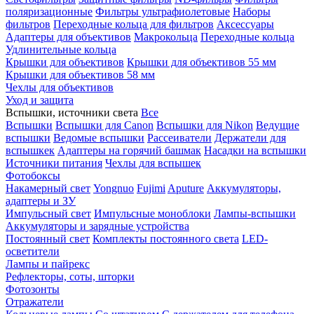
поляризационные
Фильтры ультрафиолетовые
Наборы
фильтров
Переходные кольца для фильтров
Аксессуары
Адаптеры для объективов
Макрокольца
Переходные кольца
Удлинительные кольца
Крышки для объективов
Крышки для объективов 55 мм
Крышки для объективов 58 мм
Чехлы для объективов
Уход и защита
Вспышки, источники света
Все
Вспышки
Вспышки для Canon
Вспышки для Nikon
Ведущие
вспышки
Ведомые вспышки
Рассеиватели
Держатели для
вспышкек
Адаптеры на горячий башмак
Насадки на вспышки
Источники питания
Чехлы для вспышек
Фотобоксы
Накамерный свет
Yongnuo
Fujimi
Aputure
Аккумуляторы,
адаптеры и ЗУ
Импульсный свет
Импульсные моноблоки
Лампы-вспышки
Аккумуляторы и зарядные устройства
Постоянный свет
Комплекты постоянного света
LED-
осветители
Лампы и пайрекс
Рефлекторы, соты, шторки
Фотозонты
Отражатели