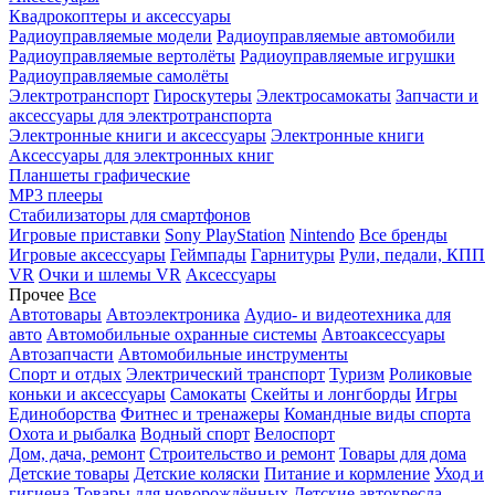
Квадрокоптеры и аксессуары
Радиоуправляемые модели
Радиоуправляемые автомобили
Радиоуправляемые вертолёты
Радиоуправляемые игрушки
Радиоуправляемые самолёты
Электротранспорт
Гироскутеры
Электросамокаты
Запчасти и
аксессуары для электротранспорта
Электронные книги и аксессуары
Электронные книги
Аксессуары для электронных книг
Планшеты графические
MP3 плееры
Стабилизаторы для смартфонов
Игровые приставки
Sony PlayStation
Nintendo
Все бренды
Игровые аксессуары
Геймпады
Гарнитуры
Рули, педали, КПП
VR
Очки и шлемы VR
Аксессуары
Прочее
Все
Автотовары
Автоэлектроника
Аудио- и видеотехника для
авто
Автомобильные охранные системы
Автоаксессуары
Автозапчасти
Автомобильные инструменты
Спорт и отдых
Электрический транспорт
Туризм
Роликовые
коньки и аксессуары
Самокаты
Скейты и лонгборды
Игры
Единоборства
Фитнес и тренажеры
Командные виды спорта
Охота и рыбалка
Водный спорт
Велоспорт
Дом, дача, ремонт
Строительство и ремонт
Товары для дома
Детские товары
Детские коляски
Питание и кормление
Уход и
гигиена
Товары для новорождённых
Детские автокресла