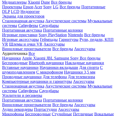
Медиаплееры
Xiaomi
Dune
Все бренды
Проекторы
Epson
Acer
Sony
LG
Все бренды
Портативные
DLP
LCD
Недорогие
Экраны для проекторов
Стационарная акустика
Акустические системы
Музыкальные
системы
Сабвуферы
Саундбары
Портативная акустика
Портативные колонки
Игровые приставки
Sony PlayStation
Nintendo
Все бренды
Игровые аксессуары
Геймпады
Гарнитуры
Рули, педали, КПП
VR
Шлемы и очки VR
Аксессуары
Виниловые проигрыватели
Все бренды
Аксессуары
Аудиотехника
Все
Наушники
Apple
Xiaomi
JBL
Samsung
Sony
Все бренды
Беспроводные
Bluetooth наушники
Накладные наушники
Вставные наушники
Наушники-вкладыши
Для спорта
С
шумоподавлением
С микрофоном
Наушники 3,5 мм
Проводные наушники
Для телефона
Для телевизора
Компьютерные наушники и гарнитуры
Аксессуары
Стационарная акустика
Акустические системы
Музыкальные
системы
Сабвуферы
Саундбары
Усилители и ресиверы
Портативная акустика
Портативные колонки
Виниловые проигрыватели
Все бренды
Аксессуары
Аудио рекордеры
Портастудии
Аксессуары
Микрофоны
Беспроводные
Студийные
Петличные
Вокальные