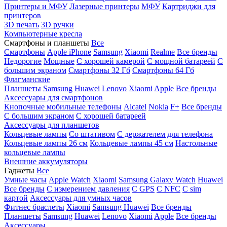
Принтеры и МФУ
Лазерные принтеры
МФУ
Картриджи для
принтеров
3D печать
3D ручки
Компьютерные кресла
Смартфоны и планшеты
Все
Смартфоны
Apple iPhone
Samsung
Xiaomi
Realme
Все бренды
Недорогие
Мощные
С хорошей камерой
С мощной батареей
С
большим экраном
Смартфоны 32 Гб
Смартфоны 64 Гб
Флагманские
Планшеты
Samsung
Huawei
Lenovo
Xiaomi
Apple
Все бренды
Аксессуары для смартфонов
Кнопочные мобильные телефоны
Alcatel
Nokia
F+
Все бренды
С большим экраном
С хорошей батареей
Аксессуары для планшетов
Кольцевые лампы
Со штативом
C держателем для телефона
Кольцевые лампы 26 см
Кольцевые лампы 45 см
Настольные
кольцевые лампы
Внешние аккумуляторы
Гаджеты
Все
Умные часы
Apple Watch
Xiaomi
Samsung Galaxy Watch
Huawei
Все бренды
C измерением давления
C GPS
C NFC
C sim
картой
Аксессуары для умных часов
Фитнес браслеты
Xiaomi
Samsung
Huawei
Все бренды
Планшеты
Samsung
Huawei
Lenovo
Xiaomi
Apple
Все бренды
Аксессуары