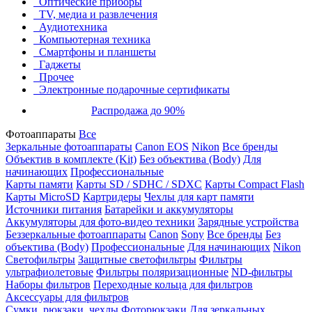
Оптические приборы
TV, медиа и развлечения
Аудиотехника
Компьютерная техника
Смартфоны и планшеты
Гаджеты
Прочее
Электронные подарочные сертификаты
Распродажа до 90%
Фотоаппараты
Все
Зеркальные фотоаппараты
Canon EOS
Nikon
Все бренды
Объектив в комплекте (Kit)
Без объектива (Body)
Для
начинающих
Профессиональные
Карты памяти
Карты SD / SDHC / SDXC
Карты Compact Flash
Карты MicroSD
Картридеры
Чехлы для карт памяти
Источники питания
Батарейки и аккумуляторы
Аккумуляторы для фото-видео техники
Зарядные устройства
Беззеркальные фотоаппараты
Canon
Sony
Все бренды
Без
объектива (Body)
Профессиональные
Для начинающих
Nikon
Светофильтры
Защитные светофильтры
Фильтры
ультрафиолетовые
Фильтры поляризационные
ND-фильтры
Наборы фильтров
Переходные кольца для фильтров
Аксессуары для фильтров
Сумки, рюкзаки, чехлы
Фоторюкзаки
Для зеркальных