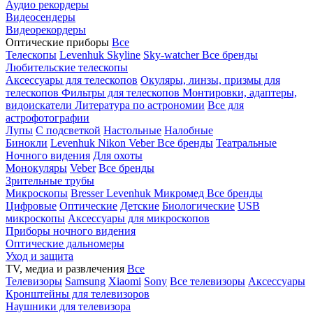
Аудио рекордеры
Видеосендеры
Видеорекордеры
Оптические приборы
Все
Телескопы
Levenhuk Skyline
Sky-watcher
Все бренды
Любительские телескопы
Аксессуары для телескопов
Окуляры, линзы, призмы для
телескопов
Фильтры для телескопов
Монтировки, адаптеры,
видоискатели
Литература по астрономии
Все для
астрофотографии
Лупы
С подсветкой
Настольные
Налобные
Бинокли
Levenhuk
Nikon
Veber
Все бренды
Театральные
Ночного видения
Для охоты
Монокуляры
Veber
Все бренды
Зрительные трубы
Микроскопы
Bresser
Levenhuk
Микромед
Все бренды
Цифровые
Оптические
Детские
Биологические
USB
микроскопы
Аксессуары для микроскопов
Приборы ночного видения
Оптические дальномеры
Уход и защита
TV, медиа и развлечения
Все
Телевизоры
Samsung
Xiaomi
Sony
Все телевизоры
Аксессуары
Кронштейны для телевизоров
Наушники для телевизора