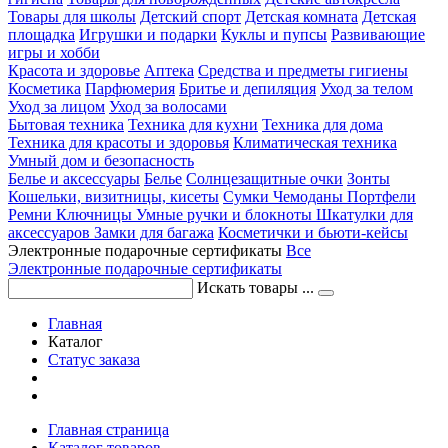
Товары для школы
Детский спорт
Детская комната
Детская
площадка
Игрушки и подарки
Куклы и пупсы
Развивающие
игры и хобби
Красота и здоровье
Аптека
Средства и предметы гигиены
Косметика
Парфюмерия
Бритье и депиляция
Уход за телом
Уход за лицом
Уход за волосами
Бытовая техника
Техника для кухни
Техника для дома
Техника для красоты и здоровья
Климатическая техника
Умный дом и безопасность
Белье и аксессуары
Белье
Солнцезащитные очки
Зонты
Кошельки, визитницы, кисеты
Сумки
Чемоданы
Портфели
Ремни
Ключницы
Умные ручки и блокноты
Шкатулки для
аксессуаров
Замки для багажа
Косметички и бьюти-кейсы
Электронные подарочные сертификаты
Все
Электронные подарочные сертификаты
Искать товары ...
Главная
Каталог
Статус заказа
Главная страница
Каталог товаров