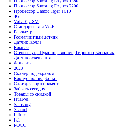
Процессор Samsung Exynos 1380
Процессор Samsung Exynos 2200
Процессор Unisoc Tiger T610
4G
VoLTE,GSM
Cтандарт связи Wi-Fi
Барометр
Геомагнитный датчик
Датчик Холла
Компас
Стереозвук, Шумоподавление, Гироскоп, Фонарик,
Датчик освещения
Фонарик
2023
Сканер под экраном
Корпус поликарбонат
Слот для карты памяти
Забрать сегодня
Товары со скидкой
Huawei
Samsung
Xiaomi
Infinix
Itel
POCO