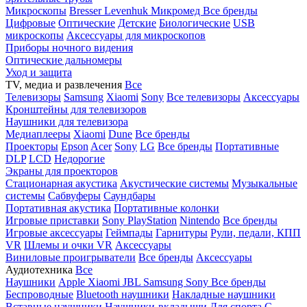
Микроскопы
Bresser
Levenhuk
Микромед
Все бренды
Цифровые
Оптические
Детские
Биологические
USB
микроскопы
Аксессуары для микроскопов
Приборы ночного видения
Оптические дальномеры
Уход и защита
TV, медиа и развлечения
Все
Телевизоры
Samsung
Xiaomi
Sony
Все телевизоры
Аксессуары
Кронштейны для телевизоров
Наушники для телевизора
Медиаплееры
Xiaomi
Dune
Все бренды
Проекторы
Epson
Acer
Sony
LG
Все бренды
Портативные
DLP
LCD
Недорогие
Экраны для проекторов
Стационарная акустика
Акустические системы
Музыкальные
системы
Сабвуферы
Саундбары
Портативная акустика
Портативные колонки
Игровые приставки
Sony PlayStation
Nintendo
Все бренды
Игровые аксессуары
Геймпады
Гарнитуры
Рули, педали, КПП
VR
Шлемы и очки VR
Аксессуары
Виниловые проигрыватели
Все бренды
Аксессуары
Аудиотехника
Все
Наушники
Apple
Xiaomi
JBL
Samsung
Sony
Все бренды
Беспроводные
Bluetooth наушники
Накладные наушники
Вставные наушники
Наушники-вкладыши
Для спорта
С