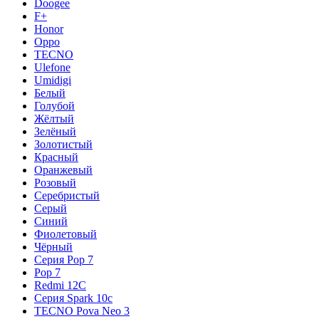
Doogee
F+
Honor
Oppo
TECNO
Ulefone
Umidigi
Белый
Голубой
Жёлтый
Зелёный
Золотистый
Красный
Оранжевый
Розовый
Серебристый
Серый
Синий
Фиолетовый
Чёрный
Серия Pop 7
Pop 7
Redmi 12C
Серия Spark 10c
TECNO Pova Neo 3