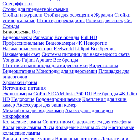
Спецэффекты
Столы для предметной съемки
Стойки и журавли
Стойки для освещения
Журавли
Стойки
универсальные
Штанги, перекладины
Ролики для стоек
Си-
Стенды
Видеосъемка
Все
Видеокамеры
Panasonic
Все бренды
Full HD
Профессиональные
Видеокамеры 4K
Недорогие
Накамерные мониторы
Feelworld
Lilliput
Все бренды
Накамерный свет
Системы питания для накамерного света
Yongnuo
Fujimi
Aputure
Все бренды
Штативы и моноподы для видеосъемки
Видеоголовы
Видеоштативы
Моноподы для видеосъемки
Площадки для
видеоголов
Хромакей фоны
Источники питания
Экшн камеры
GoPro
SJCAM
Insta 360
DJI
Все бренды
4K Ultra
HD
Недорогие
Водонепроницаемые
Крепления для экшн
камер
Аксессуары для экшн камер
Микрофоны для видеокамер
Аксессуары для видео
микрофонов
Кольцевые лампы
Со штативом
C держателем для телефона
Кольцевые лампы 26 см
Кольцевые лампы 45 см
Настольные
кольцевые лампы
Риги и плечевые упоры
Наплечные штативы
Держатели и