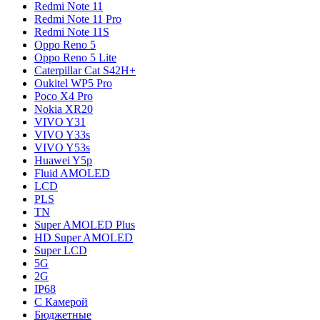
Redmi Note 11
Redmi Note 11 Pro
Redmi Note 11S
Oppo Reno 5
Oppo Reno 5 Lite
Caterpillar Cat S42H+
Oukitel WP5 Pro
Poco X4 Pro
Nokia XR20
VIVO Y31
VIVO Y33s
VIVO Y53s
Huawei Y5p
Fluid AMOLED
LCD
PLS
TN
Super AMOLED Plus
HD Super AMOLED
Super LCD
5G
2G
IP68
С Камерой
Бюджетные