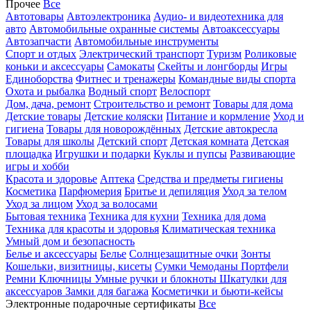
Прочее
Все
Автотовары
Автоэлектроника
Аудио- и видеотехника для
авто
Автомобильные охранные системы
Автоаксессуары
Автозапчасти
Автомобильные инструменты
Спорт и отдых
Электрический транспорт
Туризм
Роликовые
коньки и аксессуары
Самокаты
Скейты и лонгборды
Игры
Единоборства
Фитнес и тренажеры
Командные виды спорта
Охота и рыбалка
Водный спорт
Велоспорт
Дом, дача, ремонт
Строительство и ремонт
Товары для дома
Детские товары
Детские коляски
Питание и кормление
Уход и
гигиена
Товары для новорождённых
Детские автокресла
Товары для школы
Детский спорт
Детская комната
Детская
площадка
Игрушки и подарки
Куклы и пупсы
Развивающие
игры и хобби
Красота и здоровье
Аптека
Средства и предметы гигиены
Косметика
Парфюмерия
Бритье и депиляция
Уход за телом
Уход за лицом
Уход за волосами
Бытовая техника
Техника для кухни
Техника для дома
Техника для красоты и здоровья
Климатическая техника
Умный дом и безопасность
Белье и аксессуары
Белье
Солнцезащитные очки
Зонты
Кошельки, визитницы, кисеты
Сумки
Чемоданы
Портфели
Ремни
Ключницы
Умные ручки и блокноты
Шкатулки для
аксессуаров
Замки для багажа
Косметички и бьюти-кейсы
Электронные подарочные сертификаты
Все