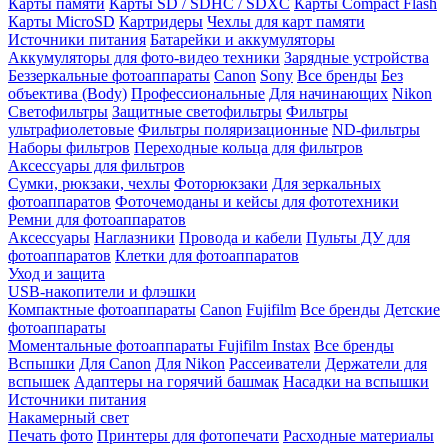
Карты памяти
Карты SD / SDHC / SDXC
Карты Compact Flash
Карты MicroSD
Картридеры
Чехлы для карт памяти
Источники питания
Батарейки и аккумуляторы
Аккумуляторы для фото-видео техники
Зарядные устройства
Беззеркальные фотоаппараты
Canon
Sony
Все бренды
Без
объектива (Body)
Профессиональные
Для начинающих
Nikon
Светофильтры
Защитные светофильтры
Фильтры
ультрафиолетовые
Фильтры поляризационные
ND-фильтры
Наборы фильтров
Переходные кольца для фильтров
Аксессуары для фильтров
Сумки, рюкзаки, чехлы
Фоторюкзаки
Для зеркальных
фотоаппаратов
Фоточемоданы и кейсы для фототехники
Ремни для фотоаппаратов
Аксессуары
Наглазники
Провода и кабели
Пульты ДУ для
фотоаппаратов
Клетки для фотоаппаратов
Уход и защита
USB-накопители и флэшки
Компактные фотоаппараты
Canon
Fujifilm
Все бренды
Детские
фотоаппараты
Моментальные фотоаппараты
Fujifilm Instax
Все бренды
Вспышки
Для Canon
Для Nikon
Рассеиватели
Держатели для
вспышек
Адаптеры на горячий башмак
Насадки на вспышки
Источники питания
Накамерный свет
Печать фото
Принтеры для фотопечати
Расходные материалы