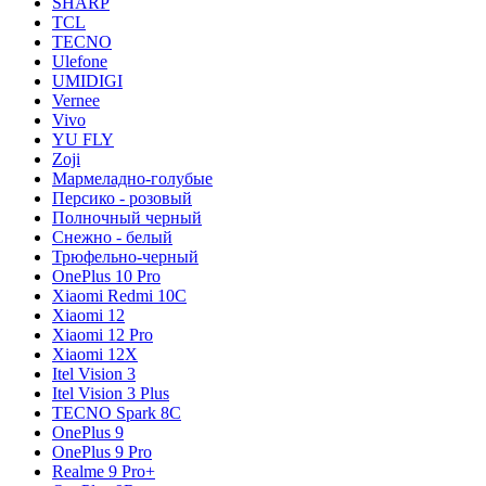
SHARP
TCL
TECNO
Ulefone
UMIDIGI
Vernee
Vivo
YU FLY
Zoji
Мармеладно-голубые
Персико - розовый
Полночный черный
Снежно - белый
Трюфельно-черный
OnePlus 10 Pro
Xiaomi Redmi 10C
Xiaomi 12
Xiaomi 12 Pro
Xiaomi 12X
Itel Vision 3
Itel Vision 3 Plus
TECNO Spark 8C
OnePlus 9
OnePlus 9 Pro
Realme 9 Pro+