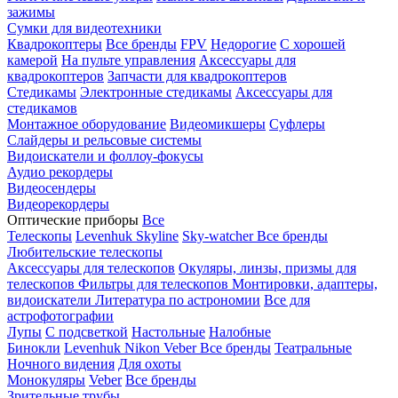
зажимы
Сумки для видеотехники
Квадрокоптеры
Все бренды
FPV
Недорогие
С хорошей
камерой
На пульте управления
Аксессуары для
квадрокоптеров
Запчасти для квадрокоптеров
Стедикамы
Электронные стедикамы
Аксессуары для
стедикамов
Монтажное оборудование
Видеомикшеры
Суфлеры
Слайдеры и рельсовые системы
Видоискатели и фоллоу-фокусы
Аудио рекордеры
Видеосендеры
Видеорекордеры
Оптические приборы
Все
Телескопы
Levenhuk Skyline
Sky-watcher
Все бренды
Любительские телескопы
Аксессуары для телескопов
Окуляры, линзы, призмы для
телескопов
Фильтры для телескопов
Монтировки, адаптеры,
видоискатели
Литература по астрономии
Все для
астрофотографии
Лупы
С подсветкой
Настольные
Налобные
Бинокли
Levenhuk
Nikon
Veber
Все бренды
Театральные
Ночного видения
Для охоты
Монокуляры
Veber
Все бренды
Зрительные трубы