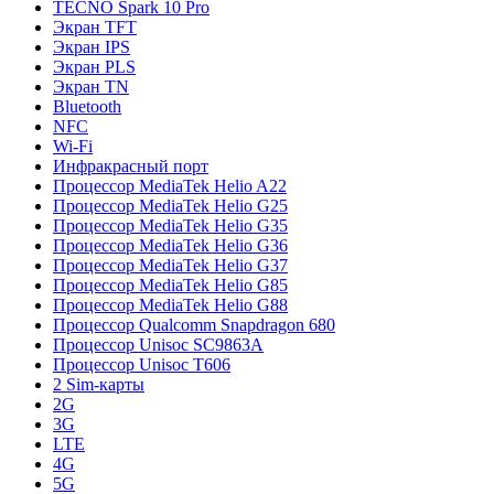
TECNO Spark 10 Pro
Экран TFT
Экран IPS
Экран PLS
Экран TN
Bluetooth
NFC
Wi-Fi
Инфракрасный порт
Процессор MediaTek Helio A22
Процессор MediaTek Helio G25
Процессор MediaTek Helio G35
Процессор MediaTek Helio G36
Процессор MediaTek Helio G37
Процессор MediaTek Helio G85
Процессор MediaTek Helio G88
Процессор Qualcomm Snapdragon 680
Процессор Unisoc SC9863A
Процессор Unisoc T606
2 Sim-карты
2G
3G
LTE
4G
5G