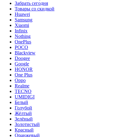
Забрать сегодня
Товары со скидкой
Huawei
Samsung
Xiaomi
Infinix
Nothing
OnePlus
POCO
Blackview
Doogee
Google
HONOR
One Plus
Oppo
Realme
TECNO
UMIDIGI
Белый
Голубой
Жёлтый
Зелёный
Золотистый
Красный
Оранжевый