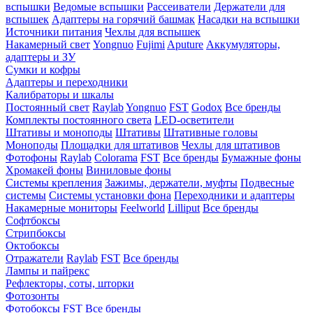
вспышки
Ведомые вспышки
Рассеиватели
Держатели для
вспышек
Адаптеры на горячий башмак
Насадки на вспышки
Источники питания
Чехлы для вспышек
Накамерный свет
Yongnuo
Fujimi
Aputure
Аккумуляторы,
адаптеры и ЗУ
Сумки и кофры
Адаптеры и переходники
Калибраторы и шкалы
Постоянный свет
Raylab
Yongnuo
FST
Godox
Все бренды
Комплекты постоянного света
LED-осветители
Штативы и моноподы
Штативы
Штативные головы
Моноподы
Площадки для штативов
Чехлы для штативов
Фотофоны
Raylab
Colorama
FST
Все бренды
Бумажные фоны
Хромакей фоны
Виниловые фоны
Системы крепления
Зажимы, держатели, муфты
Подвесные
системы
Системы установки фона
Переходники и адаптеры
Накамерные мониторы
Feelworld
Lilliput
Все бренды
Софтбоксы
Стрипбоксы
Октобоксы
Отражатели
Raylab
FST
Все бренды
Лампы и пайрекс
Рефлекторы, соты, шторки
Фотозонты
Фотобоксы
FST
Все бренды