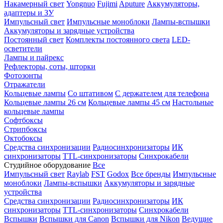
Накамерный свет
Yongnuo
Fujimi
Aputure
Аккумуляторы,
адаптеры и ЗУ
Импульсный свет
Импульсные моноблоки
Лампы-вспышки
Аккумуляторы и зарядные устройства
Постоянный свет
Комплекты постоянного света
LED-
осветители
Лампы и пайрекс
Рефлекторы, соты, шторки
Фотозонты
Отражатели
Кольцевые лампы
Со штативом
С держателем для телефона
Кольцевые лампы 26 см
Кольцевые лампы 45 см
Настольные
кольцевые лампы
Софтбоксы
Стрипбоксы
Октобоксы
Средства синхронизации
Радиосинхронизаторы
ИК
синхронизаторы
TTL-синхронизаторы
Синхрокабели
Студийное оборудование
Все
Импульсный свет
Raylab
FST
Godox
Все бренды
Импульсные
моноблоки
Лампы-вспышки
Аккумуляторы и зарядные
устройства
Средства синхронизации
Радиосинхронизаторы
ИК
синхронизаторы
TTL-синхронизаторы
Синхрокабели
Вспышки
Вспышки для Canon
Вспышки для Nikon
Ведущие