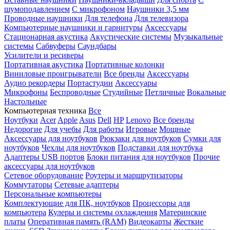
шумоподавлением
С микрофоном
Наушники 3,5 мм
Проводные наушники
Для телефона
Для телевизора
Компьютерные наушники и гарнитуры
Аксессуары
Стационарная акустика
Акустические системы
Музыкальные
системы
Сабвуферы
Саундбары
Усилители и ресиверы
Портативная акустика
Портативные колонки
Виниловые проигрыватели
Все бренды
Аксессуары
Аудио рекордеры
Портастудии
Аксессуары
Микрофоны
Беспроводные
Студийные
Петличные
Вокальные
Настольные
Компьютерная техника
Все
Ноутбуки
Acer
Apple
Asus
Dell
HP
Lenovo
Все бренды
Недорогие
Для учебы
Для работы
Игровые
Мощные
Аксессуары для ноутбуков
Рюкзаки для ноутбуков
Сумки для
ноутбуков
Чехлы для ноутбуков
Подставки для ноутбука
Адаптеры USB портов
Блоки питания для ноутбуков
Прочие
аксессуары для ноутбуков
Сетевое оборудование
Роутеры и маршрутизаторы
Коммутаторы
Сетевые адаптеры
Персональные компьютеры
Комплектующие для ПК, ноутбуков
Процессоры для
компьютера
Кулеры и системы охлаждения
Материнские
платы
Оперативная память (RAM)
Видеокарты
Жесткие