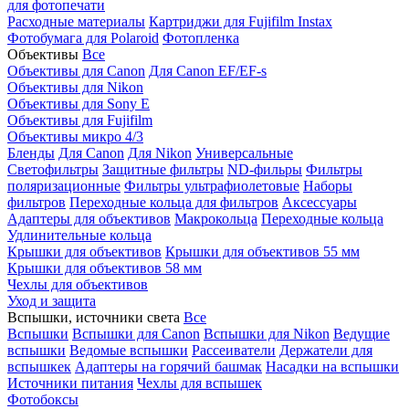
для фотопечати
Расходные материалы
Картриджи для Fujifilm Instax
Фотобумага для Polaroid
Фотопленка
Объективы
Все
Объективы для Canon
Для Canon EF/EF-s
Объективы для Nikon
Объективы для Sony E
Объективы для Fujifilm
Объективы микро 4/3
Бленды
Для Canon
Для Nikon
Универсальные
Светофильтры
Защитные фильтры
ND-фильры
Фильтры
поляризационные
Фильтры ультрафиолетовые
Наборы
фильтров
Переходные кольца для фильтров
Аксессуары
Адаптеры для объективов
Макрокольца
Переходные кольца
Удлинительные кольца
Крышки для объективов
Крышки для объективов 55 мм
Крышки для объективов 58 мм
Чехлы для объективов
Уход и защита
Вспышки, источники света
Все
Вспышки
Вспышки для Canon
Вспышки для Nikon
Ведущие
вспышки
Ведомые вспышки
Рассеиватели
Держатели для
вспышкек
Адаптеры на горячий башмак
Насадки на вспышки
Источники питания
Чехлы для вспышек
Фотобоксы