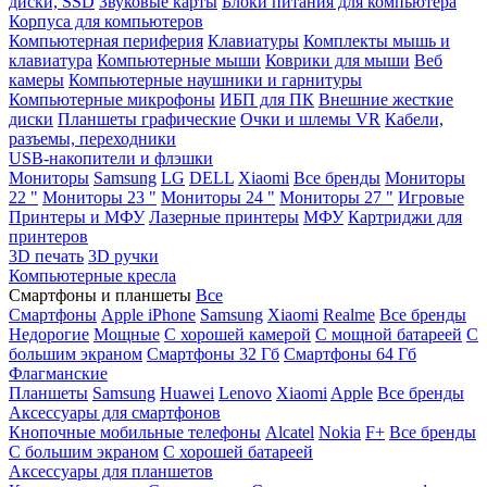
диски, SSD
Звуковые карты
Блоки питания для компьютера
Корпуса для компьютеров
Компьютерная периферия
Клавиатуры
Комплекты мышь и
клавиатура
Компьютерные мыши
Коврики для мыши
Веб
камеры
Компьютерные наушники и гарнитуры
Компьютерные микрофоны
ИБП для ПК
Внешние жесткие
диски
Планшеты графические
Очки и шлемы VR
Кабели,
разъемы, переходники
USB-накопители и флэшки
Мониторы
Samsung
LG
DELL
Xiaomi
Все бренды
Мониторы
22 "
Мониторы 23 "
Мониторы 24 "
Мониторы 27 "
Игровые
Принтеры и МФУ
Лазерные принтеры
МФУ
Картриджи для
принтеров
3D печать
3D ручки
Компьютерные кресла
Смартфоны и планшеты
Все
Смартфоны
Apple iPhone
Samsung
Xiaomi
Realme
Все бренды
Недорогие
Мощные
С хорошей камерой
С мощной батареей
С
большим экраном
Смартфоны 32 Гб
Смартфоны 64 Гб
Флагманские
Планшеты
Samsung
Huawei
Lenovo
Xiaomi
Apple
Все бренды
Аксессуары для смартфонов
Кнопочные мобильные телефоны
Alcatel
Nokia
F+
Все бренды
С большим экраном
С хорошей батареей
Аксессуары для планшетов