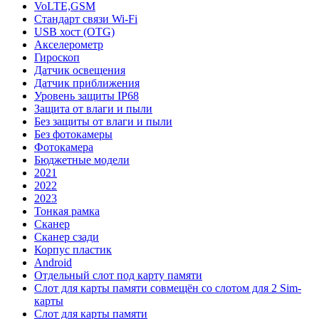
VoLTE,GSM
Стандарт связи Wi-Fi
USB хост (OTG)
Акселерометр
Гироскоп
Датчик освещения
Датчик приближения
Уровень защиты IP68
Защита от влаги и пыли
Без защиты от влаги и пыли
Без фотокамеры
Фотокамера
Бюджетные модели
2021
2022
2023
Тонкая рамка
Сканер
Сканер сзади
Корпус пластик
Android
Отдельный слот под карту памяти
Слот для карты памяти совмещён со слотом для 2 Sim-
карты
Слот для карты памяти