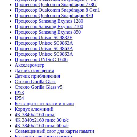
Процессор Qualcomm Snapdragon 778G
Процессор Qualcomm Snapdragon 8 Gen1
Процессор Qualcomm Snapdragon 870
Процессор Samsung Exynos 1280
Процессор Samsung Exynos 2100
Процессор Samsung Exynos 850
Процессор Unisoc SC9832E
Процессор Unisoc SC9863A
Процессор Unisoc SC9863A
Процессор Unisoc SC9863A
Процессор UNISoC T606
Акселерометр
Датчик освещения
Датчик приближения
Стекло Gorilla Glass
Стекло Gorilla Glass v5
IP53
IP54
Без защиты от влаги и пыли
Корпус алюминий
4K 3840x2160 пикс
4K 3840x2160 пикс 30 к/с
4K 3840x2160 пикс 60 к/с
Совмещенный слот для карты памяти
Без слота для карты памяти