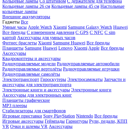
Кольцевые лампы
Со штативом
C держателем для телефона
Кольцевые лампы 26 см
Кольцевые лампы 45 см
Настольные
кольцевые лампы
Внешние аккумуляторы
Гаджеты
Все
Умные часы
Apple Watch
Xiaomi
Samsung Galaxy Watch
Huawei
Все бренды
C измерением давления
C GPS
C NFC
C sim
картой
Аксессуары для умных часов
Фитнес браслеты
Xiaomi
Samsung
Huawei
Все бренды
Планшеты
Samsung
Huawei
Lenovo
Xiaomi
Apple
Все бренды
Аксессуары
Квадрокоптеры и аксессуары
Радиоуправляемые модели
Радиоуправляемые автомобили
Радиоуправляемые вертолёты
Радиоуправляемые игрушки
Радиоуправляемые самолёты
Электротранспорт
Гироскутеры
Электросамокаты
Запчасти и
аксессуары для электротранспорта
Электронные книги и аксессуары
Электронные книги
Аксессуары для электронных книг
Планшеты графические
MP3 плееры
Стабилизаторы для смартфонов
Игровые приставки
Sony PlayStation
Nintendo
Все бренды
Игровые аксессуары
Геймпады
Гарнитуры
Рули, педали, КПП
VR
Очки и шлемы VR
Аксессуары