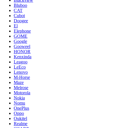
Blackview
Bluboo
CAT
Cubot
Doogee
El
Elephone
GOME
Google
Gooweel
HONOR
Kenxinda
Leagoo
LeEco
Lenovo
M-Horse
Maze
Melrose
Motorola
Nokia
Nomu
OnePlus
Oppo
Oukitel
Realme