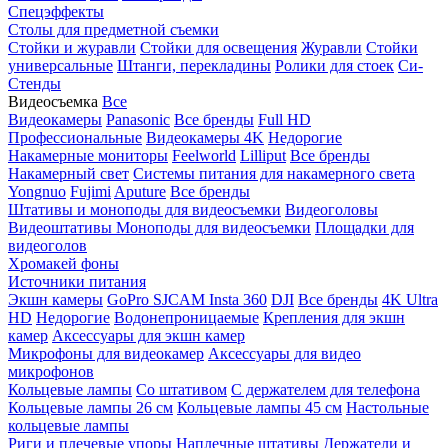
Спецэффекты
Столы для предметной съемки
Стойки и журавли
Стойки для освещения
Журавли
Стойки
универсальные
Штанги, перекладины
Ролики для стоек
Си-
Стенды
Видеосъемка
Все
Видеокамеры
Panasonic
Все бренды
Full HD
Профессиональные
Видеокамеры 4K
Недорогие
Накамерные мониторы
Feelworld
Lilliput
Все бренды
Накамерный свет
Системы питания для накамерного света
Yongnuo
Fujimi
Aputure
Все бренды
Штативы и моноподы для видеосъемки
Видеоголовы
Видеоштативы
Моноподы для видеосъемки
Площадки для
видеоголов
Хромакей фоны
Источники питания
Экшн камеры
GoPro
SJCAM
Insta 360
DJI
Все бренды
4K Ultra
HD
Недорогие
Водонепроницаемые
Крепления для экшн
камер
Аксессуары для экшн камер
Микрофоны для видеокамер
Аксессуары для видео
микрофонов
Кольцевые лампы
Со штативом
C держателем для телефона
Кольцевые лампы 26 см
Кольцевые лампы 45 см
Настольные
кольцевые лампы
Риги и плечевые упоры
Наплечные штативы
Держатели и