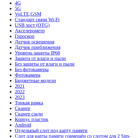
4G
5G
VoLTE,GSM
Стандарт связи Wi-Fi
USB хост (OTG)
Акселерометр
Гироскоп
Датчик освещения
Датчик приближения
Уровень защиты IP68
Защита от влаги и пыли
Без защиты от влаги и пыли
Без фотокамеры
Фотокамера
Бюджетные модели
2021
2022
2023
Тонкая рамка
Сканер
Сканер сзади
Корпус пластик
Android
Отдельный слот под карту памяти
Слот для карты памяти совмещён со слотом для 2 Sim-