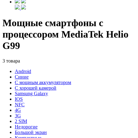
Мощные смартфоны с
процессором MediaTek Helio
G99
3 товара
Android
Синие
С мощным аккумулятором
С хорошей камерой
Samsung Galaxy
IOS
NFC
4G
3G
2 SIM
Недорогие
Большой экран
Компактные