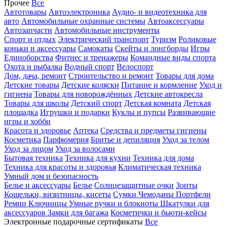
Прочее
Все
Автотовары
Автоэлектроника
Аудио- и видеотехника для
авто
Автомобильные охранные системы
Автоаксессуары
Автозапчасти
Автомобильные инструменты
Спорт и отдых
Электрический транспорт
Туризм
Роликовые
коньки и аксессуары
Самокаты
Скейты и лонгборды
Игры
Единоборства
Фитнес и тренажеры
Командные виды спорта
Охота и рыбалка
Водный спорт
Велоспорт
Дом, дача, ремонт
Строительство и ремонт
Товары для дома
Детские товары
Детские коляски
Питание и кормление
Уход и
гигиена
Товары для новорождённых
Детские автокресла
Товары для школы
Детский спорт
Детская комната
Детская
площадка
Игрушки и подарки
Куклы и пупсы
Развивающие
игры и хобби
Красота и здоровье
Аптека
Средства и предметы гигиены
Косметика
Парфюмерия
Бритье и депиляция
Уход за телом
Уход за лицом
Уход за волосами
Бытовая техника
Техника для кухни
Техника для дома
Техника для красоты и здоровья
Климатическая техника
Умный дом и безопасность
Белье и аксессуары
Белье
Солнцезащитные очки
Зонты
Кошельки, визитницы, кисеты
Сумки
Чемоданы
Портфели
Ремни
Ключницы
Умные ручки и блокноты
Шкатулки для
аксессуаров
Замки для багажа
Косметички и бьюти-кейсы
Электронные подарочные сертификаты
Все