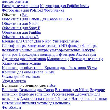
для фотопечати
Расходные материалы
Картриджи для Fujifilm Instax
Фотобумага для Polaroid
Фотопленка
Объективы
Все
Объективы для Canon
Для Canon EF/EF-s
Объективы для Nikon
Объективы для Sony E
Объективы для Fujifilm
Объективы микро 4/3
Бленды
Для Canon
Для Nikon
Универсальные
Светофильтры
Защитные фильтры
ND-фильры
Фильтры
поляризационные
Фильтры ультрафиолетовые
Наборы
фильтров
Переходные кольца для фильтров
Аксессуары
Адаптеры для объективов
Макрокольца
Переходные кольца
Удлинительные кольца
Крышки для объективов
Крышки для объективов 55 мм
Крышки для объективов 58 мм
Чехлы для объективов
Уход и защита
Вспышки, источники света
Все
Вспышки
Вспышки для Canon
Вспышки для Nikon
Ведущие
вспышки
Ведомые вспышки
Рассеиватели
Держатели для
вспышкек
Адаптеры на горячий башмак
Насадки на вспышки
Источники питания
Чехлы для вспышек
Фотобоксы