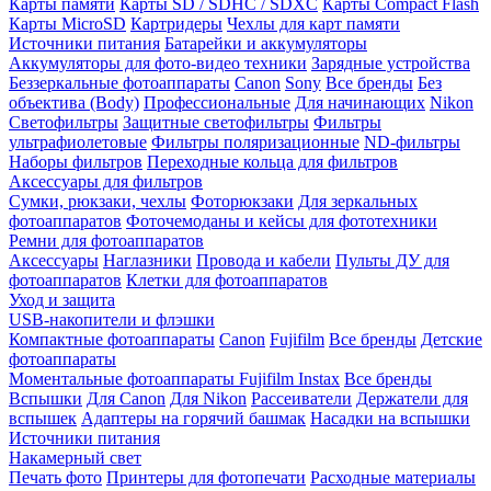
Карты памяти
Карты SD / SDHC / SDXC
Карты Compact Flash
Карты MicroSD
Картридеры
Чехлы для карт памяти
Источники питания
Батарейки и аккумуляторы
Аккумуляторы для фото-видео техники
Зарядные устройства
Беззеркальные фотоаппараты
Canon
Sony
Все бренды
Без
объектива (Body)
Профессиональные
Для начинающих
Nikon
Светофильтры
Защитные светофильтры
Фильтры
ультрафиолетовые
Фильтры поляризационные
ND-фильтры
Наборы фильтров
Переходные кольца для фильтров
Аксессуары для фильтров
Сумки, рюкзаки, чехлы
Фоторюкзаки
Для зеркальных
фотоаппаратов
Фоточемоданы и кейсы для фототехники
Ремни для фотоаппаратов
Аксессуары
Наглазники
Провода и кабели
Пульты ДУ для
фотоаппаратов
Клетки для фотоаппаратов
Уход и защита
USB-накопители и флэшки
Компактные фотоаппараты
Canon
Fujifilm
Все бренды
Детские
фотоаппараты
Моментальные фотоаппараты
Fujifilm Instax
Все бренды
Вспышки
Для Canon
Для Nikon
Рассеиватели
Держатели для
вспышек
Адаптеры на горячий башмак
Насадки на вспышки
Источники питания
Накамерный свет
Печать фото
Принтеры для фотопечати
Расходные материалы