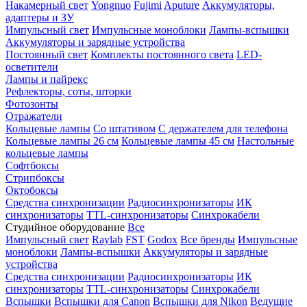
Накамерный свет
Yongnuo
Fujimi
Aputure
Аккумуляторы,
адаптеры и ЗУ
Импульсный свет
Импульсные моноблоки
Лампы-вспышки
Аккумуляторы и зарядные устройства
Постоянный свет
Комплекты постоянного света
LED-
осветители
Лампы и пайрекс
Рефлекторы, соты, шторки
Фотозонты
Отражатели
Кольцевые лампы
Со штативом
С держателем для телефона
Кольцевые лампы 26 см
Кольцевые лампы 45 см
Настольные
кольцевые лампы
Софтбоксы
Стрипбоксы
Октобоксы
Средства синхронизации
Радиосинхронизаторы
ИК
синхронизаторы
TTL-синхронизаторы
Синхрокабели
Студийное оборудование
Все
Импульсный свет
Raylab
FST
Godox
Все бренды
Импульсные
моноблоки
Лампы-вспышки
Аккумуляторы и зарядные
устройства
Средства синхронизации
Радиосинхронизаторы
ИК
синхронизаторы
TTL-синхронизаторы
Синхрокабели
Вспышки
Вспышки для Canon
Вспышки для Nikon
Ведущие