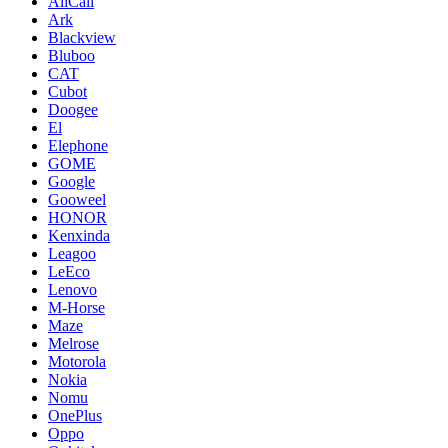
AllCall
Ark
Blackview
Bluboo
CAT
Cubot
Doogee
El
Elephone
GOME
Google
Gooweel
HONOR
Kenxinda
Leagoo
LeEco
Lenovo
M-Horse
Maze
Melrose
Motorola
Nokia
Nomu
OnePlus
Oppo