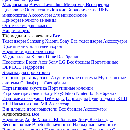
Микроскопы
Bresser
Levenhuk
Микромед
Все бренды
Цифровые
Оптические
Детские
Биологические
USB
микроскопы
Аксессуары для микроскопов
Приборы ночного видения
Оптические дальномеры
Уход и защита
TV, медиа и развлечения
Все
Телевизоры
Samsung
Xiaomi
Sony
Все телевизоры
Аксессуары
Кронштейны для телевизоров
Наушники для телевизора
Медиаплееры
Xiaomi
Dune
Все бренды
Проекторы
Epson
Acer
Sony
LG
Все бренды
Портативные
DLP
LCD
Недорогие
Экраны для проекторов
Стационарная акустика
Акустические системы
Музыкальные
системы
Сабвуферы
Саундбары
Портативная акустика
Портативные колонки
Игровые приставки
Sony PlayStation
Nintendo
Все бренды
Игровые аксессуары
Геймпады
Гарнитуры
Рули, педали, КПП
VR
Шлемы и очки VR
Аксессуары
Виниловые проигрыватели
Все бренды
Аксессуары
Аудиотехника
Все
Наушники
Apple
Xiaomi
JBL
Samsung
Sony
Все бренды
Беспроводные
Bluetooth наушники
Накладные наушники
Вставные наушники
Наушники-вкладыши
Для спорта
С