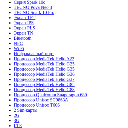
Серия Spark 10c
TECNO Pova Neo 3
TECNO Spark 10 Pro
Экран TFT
Экран IPS
Экран PLS
Экран TN
Bluetooth
NFC
Wi-Fi
Инфракрасный порт
Процессор MediaTek Helio A22
Процессор MediaTek Helio G25
Процессор MediaTek Helio G35
Процессор MediaTek Helio G36
Процессор MediaTek Helio G37
Процессор MediaTek Helio G85
Процессор MediaTek Helio G88
Процессор Qualcomm Snapdragon 680
Процессор Unisoc SC9863A
Процессор Unisoc T606
2 Sim-карты
2G
3G
LTE