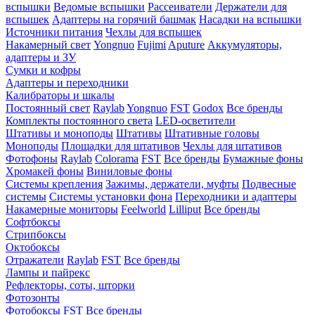
вспышки
Ведомые вспышки
Рассеиватели
Держатели для
вспышек
Адаптеры на горячий башмак
Насадки на вспышки
Источники питания
Чехлы для вспышек
Накамерный свет
Yongnuo
Fujimi
Aputure
Аккумуляторы,
адаптеры и ЗУ
Сумки и кофры
Адаптеры и переходники
Калибраторы и шкалы
Постоянный свет
Raylab
Yongnuo
FST
Godox
Все бренды
Комплекты постоянного света
LED-осветители
Штативы и моноподы
Штативы
Штативные головы
Моноподы
Площадки для штативов
Чехлы для штативов
Фотофоны
Raylab
Colorama
FST
Все бренды
Бумажные фоны
Хромакей фоны
Виниловые фоны
Системы крепления
Зажимы, держатели, муфты
Подвесные
системы
Системы установки фона
Переходники и адаптеры
Накамерные мониторы
Feelworld
Lilliput
Все бренды
Софтбоксы
Стрипбоксы
Октобоксы
Отражатели
Raylab
FST
Все бренды
Лампы и пайрекс
Рефлекторы, соты, шторки
Фотозонты
Фотобоксы
FST
Все бренды