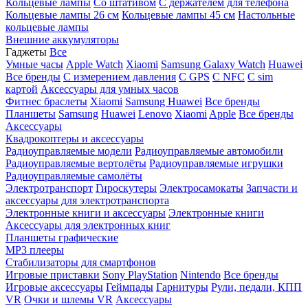
Кольцевые лампы
Со штативом
C держателем для телефона
Кольцевые лампы 26 см
Кольцевые лампы 45 см
Настольные
кольцевые лампы
Внешние аккумуляторы
Гаджеты
Все
Умные часы
Apple Watch
Xiaomi
Samsung Galaxy Watch
Huawei
Все бренды
C измерением давления
C GPS
C NFC
C sim
картой
Аксессуары для умных часов
Фитнес браслеты
Xiaomi
Samsung
Huawei
Все бренды
Планшеты
Samsung
Huawei
Lenovo
Xiaomi
Apple
Все бренды
Аксессуары
Квадрокоптеры и аксессуары
Радиоуправляемые модели
Радиоуправляемые автомобили
Радиоуправляемые вертолёты
Радиоуправляемые игрушки
Радиоуправляемые самолёты
Электротранспорт
Гироскутеры
Электросамокаты
Запчасти и
аксессуары для электротранспорта
Электронные книги и аксессуары
Электронные книги
Аксессуары для электронных книг
Планшеты графические
MP3 плееры
Стабилизаторы для смартфонов
Игровые приставки
Sony PlayStation
Nintendo
Все бренды
Игровые аксессуары
Геймпады
Гарнитуры
Рули, педали, КПП
VR
Очки и шлемы VR
Аксессуары