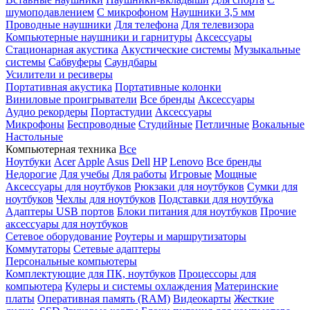
шумоподавлением
С микрофоном
Наушники 3,5 мм
Проводные наушники
Для телефона
Для телевизора
Компьютерные наушники и гарнитуры
Аксессуары
Стационарная акустика
Акустические системы
Музыкальные
системы
Сабвуферы
Саундбары
Усилители и ресиверы
Портативная акустика
Портативные колонки
Виниловые проигрыватели
Все бренды
Аксессуары
Аудио рекордеры
Портастудии
Аксессуары
Микрофоны
Беспроводные
Студийные
Петличные
Вокальные
Настольные
Компьютерная техника
Все
Ноутбуки
Acer
Apple
Asus
Dell
HP
Lenovo
Все бренды
Недорогие
Для учебы
Для работы
Игровые
Мощные
Аксессуары для ноутбуков
Рюкзаки для ноутбуков
Сумки для
ноутбуков
Чехлы для ноутбуков
Подставки для ноутбука
Адаптеры USB портов
Блоки питания для ноутбуков
Прочие
аксессуары для ноутбуков
Сетевое оборудование
Роутеры и маршрутизаторы
Коммутаторы
Сетевые адаптеры
Персональные компьютеры
Комплектующие для ПК, ноутбуков
Процессоры для
компьютера
Кулеры и системы охлаждения
Материнские
платы
Оперативная память (RAM)
Видеокарты
Жесткие