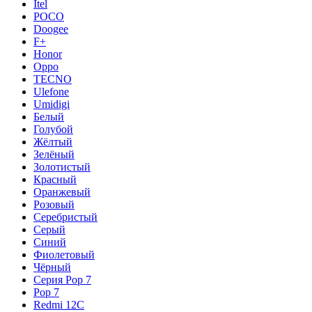
Itel
POCO
Doogee
F+
Honor
Oppo
TECNO
Ulefone
Umidigi
Белый
Голубой
Жёлтый
Зелёный
Золотистый
Красный
Оранжевый
Розовый
Серебристый
Серый
Синий
Фиолетовый
Чёрный
Серия Pop 7
Pop 7
Redmi 12C