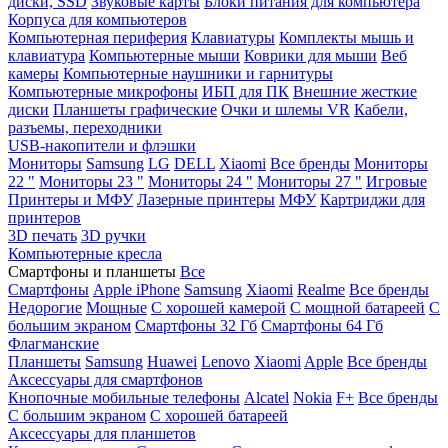
диски, SSD
Звуковые карты
Блоки питания для компьютера
Корпуса для компьютеров
Компьютерная периферия
Клавиатуры
Комплекты мышь и
клавиатура
Компьютерные мыши
Коврики для мыши
Веб
камеры
Компьютерные наушники и гарнитуры
Компьютерные микрофоны
ИБП для ПК
Внешние жесткие
диски
Планшеты графические
Очки и шлемы VR
Кабели,
разъемы, переходники
USB-накопители и флэшки
Мониторы
Samsung
LG
DELL
Xiaomi
Все бренды
Мониторы
22 "
Мониторы 23 "
Мониторы 24 "
Мониторы 27 "
Игровые
Принтеры и МФУ
Лазерные принтеры
МФУ
Картриджи для
принтеров
3D печать
3D ручки
Компьютерные кресла
Смартфоны и планшеты
Все
Смартфоны
Apple iPhone
Samsung
Xiaomi
Realme
Все бренды
Недорогие
Мощные
С хорошей камерой
С мощной батареей
С
большим экраном
Смартфоны 32 Гб
Смартфоны 64 Гб
Флагманские
Планшеты
Samsung
Huawei
Lenovo
Xiaomi
Apple
Все бренды
Аксессуары для смартфонов
Кнопочные мобильные телефоны
Alcatel
Nokia
F+
Все бренды
С большим экраном
С хорошей батареей
Аксессуары для планшетов