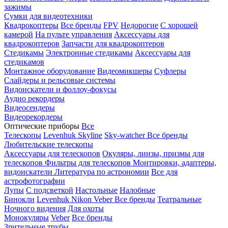
зажимы
Сумки для видеотехники
Квадрокоптеры
Все бренды
FPV
Недорогие
С хорошей
камерой
На пульте управления
Аксессуары для
квадрокоптеров
Запчасти для квадрокоптеров
Стедикамы
Электронные стедикамы
Аксессуары для
стедикамов
Монтажное оборудование
Видеомикшеры
Суфлеры
Слайдеры и рельсовые системы
Видоискатели и фоллоу-фокусы
Аудио рекордеры
Видеосендеры
Видеорекордеры
Оптические приборы
Все
Телескопы
Levenhuk Skyline
Sky-watcher
Все бренды
Любительские телескопы
Аксессуары для телескопов
Окуляры, линзы, призмы для
телескопов
Фильтры для телескопов
Монтировки, адаптеры,
видоискатели
Литература по астрономии
Все для
астрофотографии
Лупы
С подсветкой
Настольные
Налобные
Бинокли
Levenhuk
Nikon
Veber
Все бренды
Театральные
Ночного видения
Для охоты
Монокуляры
Veber
Все бренды
Зрительные трубы