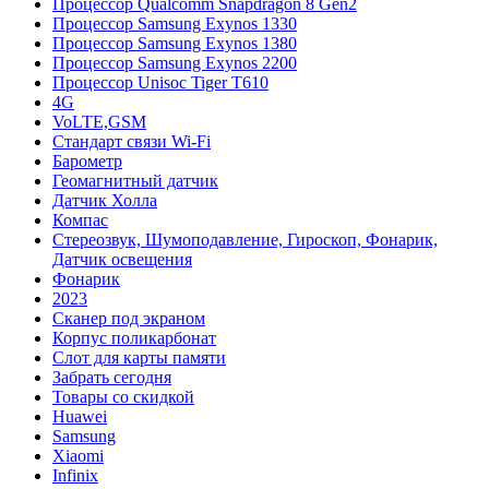
Процессор Qualcomm Snapdragon 8 Gen2
Процессор Samsung Exynos 1330
Процессор Samsung Exynos 1380
Процессор Samsung Exynos 2200
Процессор Unisoc Tiger T610
4G
VoLTE,GSM
Cтандарт связи Wi-Fi
Барометр
Геомагнитный датчик
Датчик Холла
Компас
Стереозвук, Шумоподавление, Гироскоп, Фонарик,
Датчик освещения
Фонарик
2023
Сканер под экраном
Корпус поликарбонат
Слот для карты памяти
Забрать сегодня
Товары со скидкой
Huawei
Samsung
Xiaomi
Infinix