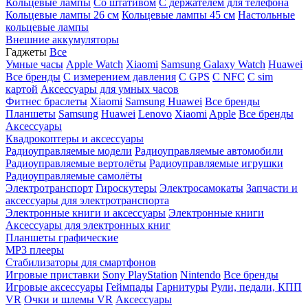
Кольцевые лампы
Со штативом
C держателем для телефона
Кольцевые лампы 26 см
Кольцевые лампы 45 см
Настольные
кольцевые лампы
Внешние аккумуляторы
Гаджеты
Все
Умные часы
Apple Watch
Xiaomi
Samsung Galaxy Watch
Huawei
Все бренды
C измерением давления
C GPS
C NFC
C sim
картой
Аксессуары для умных часов
Фитнес браслеты
Xiaomi
Samsung
Huawei
Все бренды
Планшеты
Samsung
Huawei
Lenovo
Xiaomi
Apple
Все бренды
Аксессуары
Квадрокоптеры и аксессуары
Радиоуправляемые модели
Радиоуправляемые автомобили
Радиоуправляемые вертолёты
Радиоуправляемые игрушки
Радиоуправляемые самолёты
Электротранспорт
Гироскутеры
Электросамокаты
Запчасти и
аксессуары для электротранспорта
Электронные книги и аксессуары
Электронные книги
Аксессуары для электронных книг
Планшеты графические
MP3 плееры
Стабилизаторы для смартфонов
Игровые приставки
Sony PlayStation
Nintendo
Все бренды
Игровые аксессуары
Геймпады
Гарнитуры
Рули, педали, КПП
VR
Очки и шлемы VR
Аксессуары