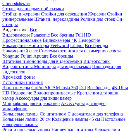
Спецэффекты
Столы для предметной съемки
Стойки и журавли
Стойки для освещения
Журавли
Стойки
универсальные
Штанги, перекладины
Ролики для стоек
Си-
Стенды
Видеосъемка
Все
Видеокамеры
Panasonic
Все бренды
Full HD
Профессиональные
Видеокамеры 4K
Недорогие
Накамерные мониторы
Feelworld
Lilliput
Все бренды
Накамерный свет
Системы питания для накамерного света
Yongnuo
Fujimi
Aputure
Все бренды
Штативы и моноподы для видеосъемки
Видеоголовы
Видеоштативы
Моноподы для видеосъемки
Площадки для
видеоголов
Хромакей фоны
Источники питания
Экшн камеры
GoPro
SJCAM
Insta 360
DJI
Все бренды
4K Ultra
HD
Недорогие
Водонепроницаемые
Крепления для экшн
камер
Аксессуары для экшн камер
Микрофоны для видеокамер
Аксессуары для видео
микрофонов
Кольцевые лампы
Со штативом
C держателем для телефона
Кольцевые лампы 26 см
Кольцевые лампы 45 см
Настольные
кольцевые лампы
Риги и плечевые упоры
Наплечные штативы
Держатели и