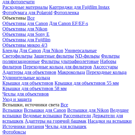
для фотопечати
Расходные материалы
Картриджи для Fujifilm Instax
Фотобумага для Polaroid
Фотопленка
Объективы
Все
Объективы для Canon
Для Canon EF/EF-s
Объективы для Nikon
Объективы для Sony E
Объективы для Fujifilm
Объективы микро 4/3
Бленды
Для Canon
Для Nikon
Универсальные
Светофильтры
Защитные фильтры
ND-фильры
Фильтры
поляризационные
Фильтры ультрафиолетовые
Наборы
фильтров
Переходные кольца для фильтров
Аксессуары
Адаптеры для объективов
Макрокольца
Переходные кольца
Удлинительные кольца
Крышки для объективов
Крышки для объективов 55 мм
Крышки для объективов 58 мм
Чехлы для объективов
Уход и защита
Вспышки, источники света
Все
Вспышки
Вспышки для Canon
Вспышки для Nikon
Ведущие
вспышки
Ведомые вспышки
Рассеиватели
Держатели для
вспышкек
Адаптеры на горячий башмак
Насадки на вспышки
Источники питания
Чехлы для вспышек
Фотобоксы