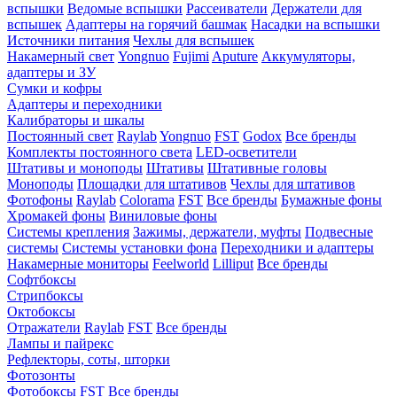
вспышки
Ведомые вспышки
Рассеиватели
Держатели для
вспышек
Адаптеры на горячий башмак
Насадки на вспышки
Источники питания
Чехлы для вспышек
Накамерный свет
Yongnuo
Fujimi
Aputure
Аккумуляторы,
адаптеры и ЗУ
Сумки и кофры
Адаптеры и переходники
Калибраторы и шкалы
Постоянный свет
Raylab
Yongnuo
FST
Godox
Все бренды
Комплекты постоянного света
LED-осветители
Штативы и моноподы
Штативы
Штативные головы
Моноподы
Площадки для штативов
Чехлы для штативов
Фотофоны
Raylab
Colorama
FST
Все бренды
Бумажные фоны
Хромакей фоны
Виниловые фоны
Системы крепления
Зажимы, держатели, муфты
Подвесные
системы
Системы установки фона
Переходники и адаптеры
Накамерные мониторы
Feelworld
Lilliput
Все бренды
Софтбоксы
Стрипбоксы
Октобоксы
Отражатели
Raylab
FST
Все бренды
Лампы и пайрекс
Рефлекторы, соты, шторки
Фотозонты
Фотобоксы
FST
Все бренды