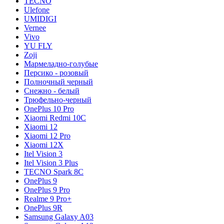
TECNO
Ulefone
UMIDIGI
Vernee
Vivo
YU FLY
Zoji
Мармеладно-голубые
Персико - розовый
Полночный черный
Снежно - белый
Трюфельно-черный
OnePlus 10 Pro
Xiaomi Redmi 10C
Xiaomi 12
Xiaomi 12 Pro
Xiaomi 12X
Itel Vision 3
Itel Vision 3 Plus
TECNO Spark 8C
OnePlus 9
OnePlus 9 Pro
Realme 9 Pro+
OnePlus 9R
Samsung Galaxy A03