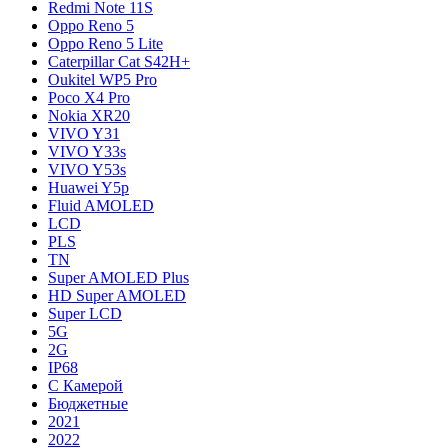
Redmi Note 11S
Oppo Reno 5
Oppo Reno 5 Lite
Caterpillar Cat S42H+
Oukitel WP5 Pro
Poco X4 Pro
Nokia XR20
VIVO Y31
VIVO Y33s
VIVO Y53s
Huawei Y5p
Fluid AMOLED
LCD
PLS
TN
Super AMOLED Plus
HD Super AMOLED
Super LCD
5G
2G
IP68
С Камерой
Бюджетные
2021
2022