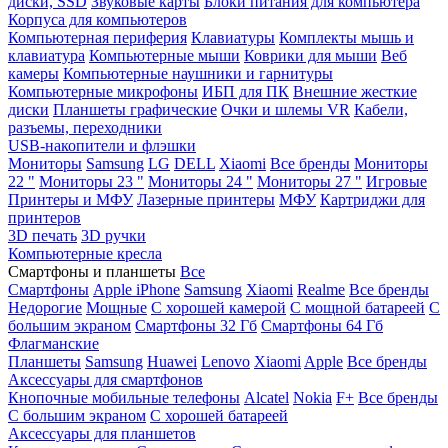
диски, SSD
Звуковые карты
Блоки питания для компьютера
Корпуса для компьютеров
Компьютерная периферия
Клавиатуры
Комплекты мышь и
клавиатура
Компьютерные мыши
Коврики для мыши
Веб
камеры
Компьютерные наушники и гарнитуры
Компьютерные микрофоны
ИБП для ПК
Внешние жесткие
диски
Планшеты графические
Очки и шлемы VR
Кабели,
разъемы, переходники
USB-накопители и флэшки
Мониторы
Samsung
LG
DELL
Xiaomi
Все бренды
Мониторы
22 "
Мониторы 23 "
Мониторы 24 "
Мониторы 27 "
Игровые
Принтеры и МФУ
Лазерные принтеры
МФУ
Картриджи для
принтеров
3D печать
3D ручки
Компьютерные кресла
Смартфоны и планшеты
Все
Смартфоны
Apple iPhone
Samsung
Xiaomi
Realme
Все бренды
Недорогие
Мощные
С хорошей камерой
С мощной батареей
С
большим экраном
Смартфоны 32 Гб
Смартфоны 64 Гб
Флагманские
Планшеты
Samsung
Huawei
Lenovo
Xiaomi
Apple
Все бренды
Аксессуары для смартфонов
Кнопочные мобильные телефоны
Alcatel
Nokia
F+
Все бренды
С большим экраном
С хорошей батареей
Аксессуары для планшетов