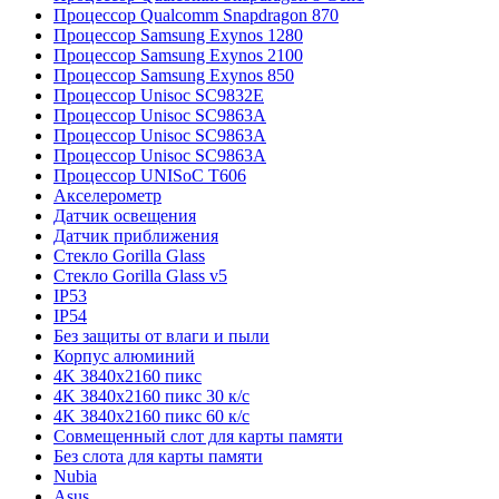
Процессор Qualcomm Snapdragon 870
Процессор Samsung Exynos 1280
Процессор Samsung Exynos 2100
Процессор Samsung Exynos 850
Процессор Unisoc SC9832E
Процессор Unisoc SC9863A
Процессор Unisoc SC9863A
Процессор Unisoc SC9863A
Процессор UNISoC T606
Акселерометр
Датчик освещения
Датчик приближения
Стекло Gorilla Glass
Стекло Gorilla Glass v5
IP53
IP54
Без защиты от влаги и пыли
Корпус алюминий
4K 3840x2160 пикс
4K 3840x2160 пикс 30 к/с
4K 3840x2160 пикс 60 к/с
Совмещенный слот для карты памяти
Без слота для карты памяти
Nubia
Asus