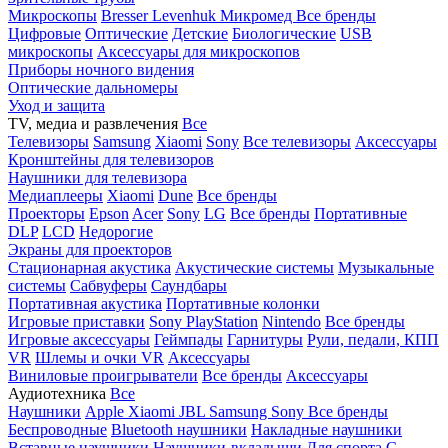
Микроскопы
Bresser
Levenhuk
Микромед
Все бренды
Цифровые
Оптические
Детские
Биологические
USB
микроскопы
Аксессуары для микроскопов
Приборы ночного видения
Оптические дальномеры
Уход и защита
TV, медиа и развлечения
Все
Телевизоры
Samsung
Xiaomi
Sony
Все телевизоры
Аксессуары
Кронштейны для телевизоров
Наушники для телевизора
Медиаплееры
Xiaomi
Dune
Все бренды
Проекторы
Epson
Acer
Sony
LG
Все бренды
Портативные
DLP
LCD
Недорогие
Экраны для проекторов
Стационарная акустика
Акустические системы
Музыкальные
системы
Сабвуферы
Саундбары
Портативная акустика
Портативные колонки
Игровые приставки
Sony PlayStation
Nintendo
Все бренды
Игровые аксессуары
Геймпады
Гарнитуры
Рули, педали, КПП
VR
Шлемы и очки VR
Аксессуары
Виниловые проигрыватели
Все бренды
Аксессуары
Аудиотехника
Все
Наушники
Apple
Xiaomi
JBL
Samsung
Sony
Все бренды
Беспроводные
Bluetooth наушники
Накладные наушники
Вставные наушники
Наушники-вкладыши
Для спорта
С