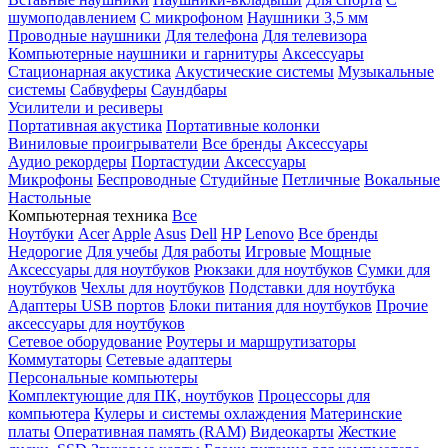
шумоподавлением
С микрофоном
Наушники 3,5 мм
Проводные наушники
Для телефона
Для телевизора
Компьютерные наушники и гарнитуры
Аксессуары
Стационарная акустика
Акустические системы
Музыкальные
системы
Сабвуферы
Саундбары
Усилители и ресиверы
Портативная акустика
Портативные колонки
Виниловые проигрыватели
Все бренды
Аксессуары
Аудио рекордеры
Портастудии
Аксессуары
Микрофоны
Беспроводные
Студийные
Петличные
Вокальные
Настольные
Компьютерная техника
Все
Ноутбуки
Acer
Apple
Asus
Dell
HP
Lenovo
Все бренды
Недорогие
Для учебы
Для работы
Игровые
Мощные
Аксессуары для ноутбуков
Рюкзаки для ноутбуков
Сумки для
ноутбуков
Чехлы для ноутбуков
Подставки для ноутбука
Адаптеры USB портов
Блоки питания для ноутбуков
Прочие
аксессуары для ноутбуков
Сетевое оборудование
Роутеры и маршрутизаторы
Коммутаторы
Сетевые адаптеры
Персональные компьютеры
Комплектующие для ПК, ноутбуков
Процессоры для
компьютера
Кулеры и системы охлаждения
Материнские
платы
Оперативная память (RAM)
Видеокарты
Жесткие