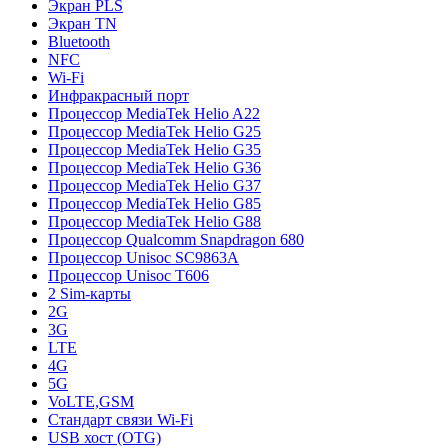
Экран PLS
Экран TN
Bluetooth
NFC
Wi-Fi
Инфракрасный порт
Процессор MediaTek Helio A22
Процессор MediaTek Helio G25
Процессор MediaTek Helio G35
Процессор MediaTek Helio G36
Процессор MediaTek Helio G37
Процессор MediaTek Helio G85
Процессор MediaTek Helio G88
Процессор Qualcomm Snapdragon 680
Процессор Unisoc SC9863A
Процессор Unisoc T606
2 Sim-карты
2G
3G
LTE
4G
5G
VoLTE,GSM
Стандарт связи Wi-Fi
USB хост (OTG)