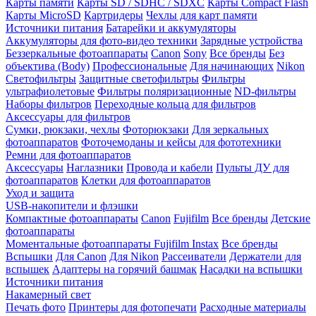
Карты памяти
Карты SD / SDHC / SDXC
Карты Compact Flash
Карты MicroSD
Картридеры
Чехлы для карт памяти
Источники питания
Батарейки и аккумуляторы
Аккумуляторы для фото-видео техники
Зарядные устройства
Беззеркальные фотоаппараты
Canon
Sony
Все бренды
Без
объектива (Body)
Профессиональные
Для начинающих
Nikon
Светофильтры
Защитные светофильтры
Фильтры
ультрафиолетовые
Фильтры поляризационные
ND-фильтры
Наборы фильтров
Переходные кольца для фильтров
Аксессуары для фильтров
Сумки, рюкзаки, чехлы
Фоторюкзаки
Для зеркальных
фотоаппаратов
Фоточемоданы и кейсы для фототехники
Ремни для фотоаппаратов
Аксессуары
Наглазники
Провода и кабели
Пульты ДУ для
фотоаппаратов
Клетки для фотоаппаратов
Уход и защита
USB-накопители и флэшки
Компактные фотоаппараты
Canon
Fujifilm
Все бренды
Детские
фотоаппараты
Моментальные фотоаппараты
Fujifilm Instax
Все бренды
Вспышки
Для Canon
Для Nikon
Рассеиватели
Держатели для
вспышек
Адаптеры на горячий башмак
Насадки на вспышки
Источники питания
Накамерный свет
Печать фото
Принтеры для фотопечати
Расходные материалы