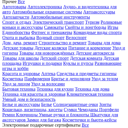
Прочее
Все
Автотовары
Автоэлектроника
Аудио- и видеотехника для
авто
Автомобильные охранные системы
Автоаксессуары
Автозапчасти
Автомобильные инструменты
Спорт и отдых
Электрический транспорт
Туризм
Роликовые
коньки и аксессуары
Самокаты
Скейты и лонгборды
Игры
Единоборства
Фитнес и тренажеры
Командные виды спорта
Охота и рыбалка
Водный спорт
Велоспорт
Дом, дача, ремонт
Строительство и ремонт
Товары для дома
Детские товары
Детские коляски
Питание и кормление
Уход и
гигиена
Товары для новорождённых
Детские автокресла
Товары для школы
Детский спорт
Детская комната
Детская
площадка
Игрушки и подарки
Куклы и пупсы
Развивающие
игры и хобби
Красота и здоровье
Аптека
Средства и предметы гигиены
Косметика
Парфюмерия
Бритье и депиляция
Уход за телом
Уход за лицом
Уход за волосами
Бытовая техника
Техника для кухни
Техника для дома
Техника для красоты и здоровья
Климатическая техника
Умный дом и безопасность
Белье и аксессуары
Белье
Солнцезащитные очки
Зонты
Кошельки, визитницы, кисеты
Сумки
Чемоданы
Портфели
Ремни
Ключницы
Умные ручки и блокноты
Шкатулки для
аксессуаров
Замки для багажа
Косметички и бьюти-кейсы
Электронные подарочные сертификаты
Все