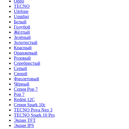
Oppo
TECNO
Ulefone
Umidigi
Белый
Голубой
Жёлтый
Зелёный
Золотистый
Красный
Оранжевый
Розовый
Серебристый
Серый
Синий
Фиолетовый
Чёрный
Серия Pop 7
Pop 7
Redmi 12C
Серия Spark 10c
TECNO Pova Neo 3
TECNO Spark 10 Pro
Экран TFT
Экран IPS