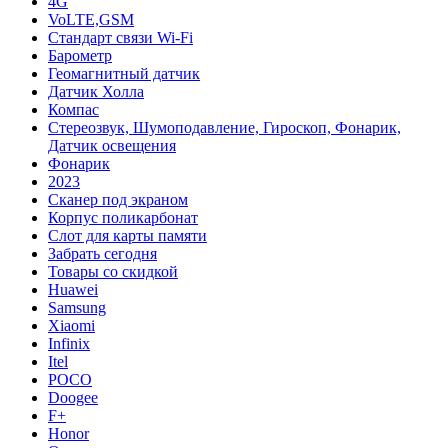
4G
VoLTE,GSM
Cтандарт связи Wi-Fi
Барометр
Геомагнитный датчик
Датчик Холла
Компас
Стереозвук, Шумоподавление, Гироскоп, Фонарик,
Датчик освещения
Фонарик
2023
Сканер под экраном
Корпус поликарбонат
Слот для карты памяти
Забрать сегодня
Товары со скидкой
Huawei
Samsung
Xiaomi
Infinix
Itel
POCO
Doogee
F+
Honor