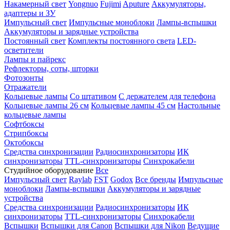
Накамерный свет
Yongnuo
Fujimi
Aputure
Аккумуляторы,
адаптеры и ЗУ
Импульсный свет
Импульсные моноблоки
Лампы-вспышки
Аккумуляторы и зарядные устройства
Постоянный свет
Комплекты постоянного света
LED-
осветители
Лампы и пайрекс
Рефлекторы, соты, шторки
Фотозонты
Отражатели
Кольцевые лампы
Со штативом
С держателем для телефона
Кольцевые лампы 26 см
Кольцевые лампы 45 см
Настольные
кольцевые лампы
Софтбоксы
Стрипбоксы
Октобоксы
Средства синхронизации
Радиосинхронизаторы
ИК
синхронизаторы
TTL-синхронизаторы
Синхрокабели
Студийное оборудование
Все
Импульсный свет
Raylab
FST
Godox
Все бренды
Импульсные
моноблоки
Лампы-вспышки
Аккумуляторы и зарядные
устройства
Средства синхронизации
Радиосинхронизаторы
ИК
синхронизаторы
TTL-синхронизаторы
Синхрокабели
Вспышки
Вспышки для Canon
Вспышки для Nikon
Ведущие