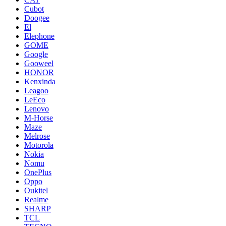
Cubot
Doogee
El
Elephone
GOME
Google
Gooweel
HONOR
Kenxinda
Leagoo
LeEco
Lenovo
M-Horse
Maze
Melrose
Motorola
Nokia
Nomu
OnePlus
Oppo
Oukitel
Realme
SHARP
TCL