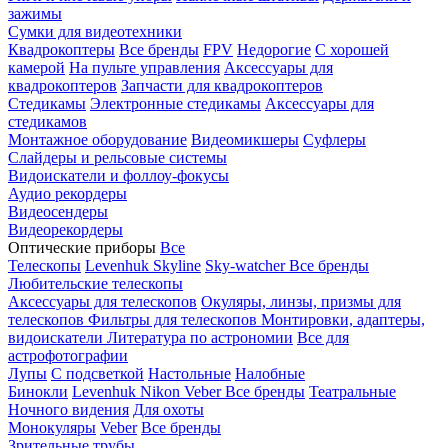
зажимы
Сумки для видеотехники
Квадрокоптеры
Все бренды
FPV
Недорогие
С хорошей
камерой
На пульте управления
Аксессуары для
квадрокоптеров
Запчасти для квадрокоптеров
Стедикамы
Электронные стедикамы
Аксессуары для
стедикамов
Монтажное оборудование
Видеомикшеры
Суфлеры
Слайдеры и рельсовые системы
Видоискатели и фоллоу-фокусы
Аудио рекордеры
Видеосендеры
Видеорекордеры
Оптические приборы
Все
Телескопы
Levenhuk Skyline
Sky-watcher
Все бренды
Любительские телескопы
Аксессуары для телескопов
Окуляры, линзы, призмы для
телескопов
Фильтры для телескопов
Монтировки, адаптеры,
видоискатели
Литература по астрономии
Все для
астрофотографии
Лупы
С подсветкой
Настольные
Налобные
Бинокли
Levenhuk
Nikon
Veber
Все бренды
Театральные
Ночного видения
Для охоты
Монокуляры
Veber
Все бренды
Зрительные трубы