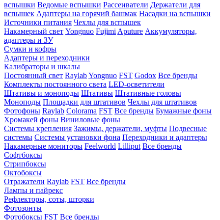
вспышки
Ведомые вспышки
Рассеиватели
Держатели для
вспышек
Адаптеры на горячий башмак
Насадки на вспышки
Источники питания
Чехлы для вспышек
Накамерный свет
Yongnuo
Fujimi
Aputure
Аккумуляторы,
адаптеры и ЗУ
Сумки и кофры
Адаптеры и переходники
Калибраторы и шкалы
Постоянный свет
Raylab
Yongnuo
FST
Godox
Все бренды
Комплекты постоянного света
LED-осветители
Штативы и моноподы
Штативы
Штативные головы
Моноподы
Площадки для штативов
Чехлы для штативов
Фотофоны
Raylab
Colorama
FST
Все бренды
Бумажные фоны
Хромакей фоны
Виниловые фоны
Системы крепления
Зажимы, держатели, муфты
Подвесные
системы
Системы установки фона
Переходники и адаптеры
Накамерные мониторы
Feelworld
Lilliput
Все бренды
Софтбоксы
Стрипбоксы
Октобоксы
Отражатели
Raylab
FST
Все бренды
Лампы и пайрекс
Рефлекторы, соты, шторки
Фотозонты
Фотобоксы
FST
Все бренды