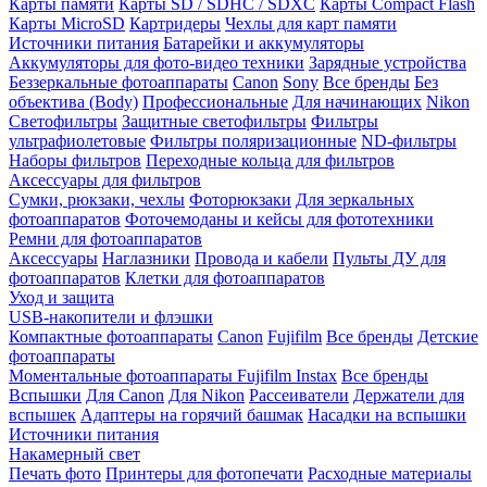
Карты памяти
Карты SD / SDHC / SDXC
Карты Compact Flash
Карты MicroSD
Картридеры
Чехлы для карт памяти
Источники питания
Батарейки и аккумуляторы
Аккумуляторы для фото-видео техники
Зарядные устройства
Беззеркальные фотоаппараты
Canon
Sony
Все бренды
Без
объектива (Body)
Профессиональные
Для начинающих
Nikon
Светофильтры
Защитные светофильтры
Фильтры
ультрафиолетовые
Фильтры поляризационные
ND-фильтры
Наборы фильтров
Переходные кольца для фильтров
Аксессуары для фильтров
Сумки, рюкзаки, чехлы
Фоторюкзаки
Для зеркальных
фотоаппаратов
Фоточемоданы и кейсы для фототехники
Ремни для фотоаппаратов
Аксессуары
Наглазники
Провода и кабели
Пульты ДУ для
фотоаппаратов
Клетки для фотоаппаратов
Уход и защита
USB-накопители и флэшки
Компактные фотоаппараты
Canon
Fujifilm
Все бренды
Детские
фотоаппараты
Моментальные фотоаппараты
Fujifilm Instax
Все бренды
Вспышки
Для Canon
Для Nikon
Рассеиватели
Держатели для
вспышек
Адаптеры на горячий башмак
Насадки на вспышки
Источники питания
Накамерный свет
Печать фото
Принтеры для фотопечати
Расходные материалы