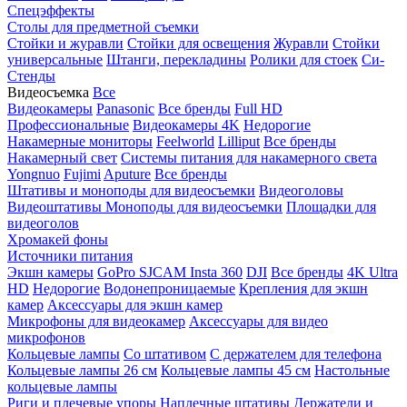
Спецэффекты
Столы для предметной съемки
Стойки и журавли
Стойки для освещения
Журавли
Стойки
универсальные
Штанги, перекладины
Ролики для стоек
Си-
Стенды
Видеосъемка
Все
Видеокамеры
Panasonic
Все бренды
Full HD
Профессиональные
Видеокамеры 4K
Недорогие
Накамерные мониторы
Feelworld
Lilliput
Все бренды
Накамерный свет
Системы питания для накамерного света
Yongnuo
Fujimi
Aputure
Все бренды
Штативы и моноподы для видеосъемки
Видеоголовы
Видеоштативы
Моноподы для видеосъемки
Площадки для
видеоголов
Хромакей фоны
Источники питания
Экшн камеры
GoPro
SJCAM
Insta 360
DJI
Все бренды
4K Ultra
HD
Недорогие
Водонепроницаемые
Крепления для экшн
камер
Аксессуары для экшн камер
Микрофоны для видеокамер
Аксессуары для видео
микрофонов
Кольцевые лампы
Со штативом
C держателем для телефона
Кольцевые лампы 26 см
Кольцевые лампы 45 см
Настольные
кольцевые лампы
Риги и плечевые упоры
Наплечные штативы
Держатели и