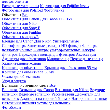
для фотопечати
Расходные материалы
Картриджи для Fujifilm Instax
Фотобумага для Polaroid
Фотопленка
Объективы
Все
Объективы для Canon
Для Canon EF/EF-s
Объективы для Nikon
Объективы для Sony E
Объективы для Fujifilm
Объективы микро 4/3
Бленды
Для Canon
Для Nikon
Универсальные
Светофильтры
Защитные фильтры
ND-фильры
Фильтры
поляризационные
Фильтры ультрафиолетовые
Наборы
фильтров
Переходные кольца для фильтров
Аксессуары
Адаптеры для объективов
Макрокольца
Переходные кольца
Удлинительные кольца
Крышки для объективов
Крышки для объективов 55 мм
Крышки для объективов 58 мм
Чехлы для объективов
Уход и защита
Вспышки, источники света
Все
Вспышки
Вспышки для Canon
Вспышки для Nikon
Ведущие
вспышки
Ведомые вспышки
Рассеиватели
Держатели для
вспышкек
Адаптеры на горячий башмак
Насадки на вспышки
Источники питания
Чехлы для вспышек
Фотобоксы