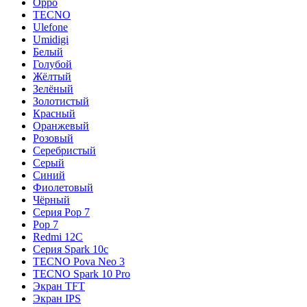
Oppo
TECNO
Ulefone
Umidigi
Белый
Голубой
Жёлтый
Зелёный
Золотистый
Красный
Оранжевый
Розовый
Серебристый
Серый
Синий
Фиолетовый
Чёрный
Серия Pop 7
Pop 7
Redmi 12C
Серия Spark 10c
TECNO Pova Neo 3
TECNO Spark 10 Pro
Экран TFT
Экран IPS