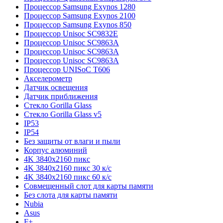
Процессор Samsung Exynos 1280
Процессор Samsung Exynos 2100
Процессор Samsung Exynos 850
Процессор Unisoc SC9832E
Процессор Unisoc SC9863A
Процессор Unisoc SC9863A
Процессор Unisoc SC9863A
Процессор UNISoC T606
Акселерометр
Датчик освещения
Датчик приближения
Стекло Gorilla Glass
Стекло Gorilla Glass v5
IP53
IP54
Без защиты от влаги и пыли
Корпус алюминий
4K 3840x2160 пикс
4K 3840x2160 пикс 30 к/с
4K 3840x2160 пикс 60 к/с
Совмещенный слот для карты памяти
Без слота для карты памяти
Nubia
Asus
F+