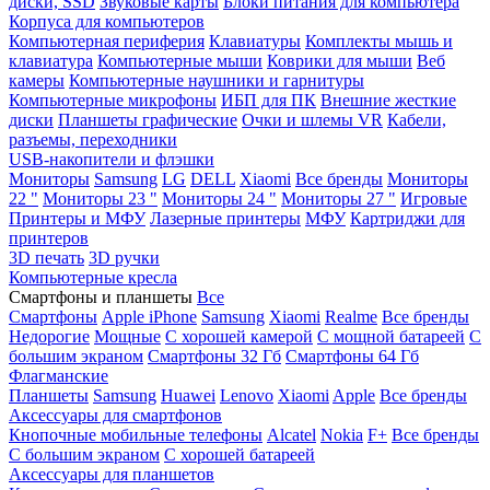
диски, SSD
Звуковые карты
Блоки питания для компьютера
Корпуса для компьютеров
Компьютерная периферия
Клавиатуры
Комплекты мышь и
клавиатура
Компьютерные мыши
Коврики для мыши
Веб
камеры
Компьютерные наушники и гарнитуры
Компьютерные микрофоны
ИБП для ПК
Внешние жесткие
диски
Планшеты графические
Очки и шлемы VR
Кабели,
разъемы, переходники
USB-накопители и флэшки
Мониторы
Samsung
LG
DELL
Xiaomi
Все бренды
Мониторы
22 "
Мониторы 23 "
Мониторы 24 "
Мониторы 27 "
Игровые
Принтеры и МФУ
Лазерные принтеры
МФУ
Картриджи для
принтеров
3D печать
3D ручки
Компьютерные кресла
Смартфоны и планшеты
Все
Смартфоны
Apple iPhone
Samsung
Xiaomi
Realme
Все бренды
Недорогие
Мощные
С хорошей камерой
С мощной батареей
С
большим экраном
Смартфоны 32 Гб
Смартфоны 64 Гб
Флагманские
Планшеты
Samsung
Huawei
Lenovo
Xiaomi
Apple
Все бренды
Аксессуары для смартфонов
Кнопочные мобильные телефоны
Alcatel
Nokia
F+
Все бренды
С большим экраном
С хорошей батареей
Аксессуары для планшетов