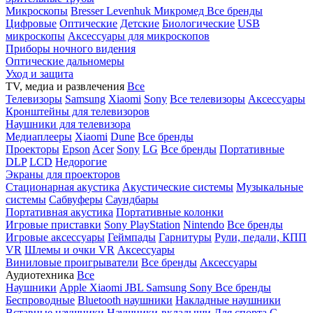
Микроскопы
Bresser
Levenhuk
Микромед
Все бренды
Цифровые
Оптические
Детские
Биологические
USB
микроскопы
Аксессуары для микроскопов
Приборы ночного видения
Оптические дальномеры
Уход и защита
TV, медиа и развлечения
Все
Телевизоры
Samsung
Xiaomi
Sony
Все телевизоры
Аксессуары
Кронштейны для телевизоров
Наушники для телевизора
Медиаплееры
Xiaomi
Dune
Все бренды
Проекторы
Epson
Acer
Sony
LG
Все бренды
Портативные
DLP
LCD
Недорогие
Экраны для проекторов
Стационарная акустика
Акустические системы
Музыкальные
системы
Сабвуферы
Саундбары
Портативная акустика
Портативные колонки
Игровые приставки
Sony PlayStation
Nintendo
Все бренды
Игровые аксессуары
Геймпады
Гарнитуры
Рули, педали, КПП
VR
Шлемы и очки VR
Аксессуары
Виниловые проигрыватели
Все бренды
Аксессуары
Аудиотехника
Все
Наушники
Apple
Xiaomi
JBL
Samsung
Sony
Все бренды
Беспроводные
Bluetooth наушники
Накладные наушники
Вставные наушники
Наушники-вкладыши
Для спорта
С