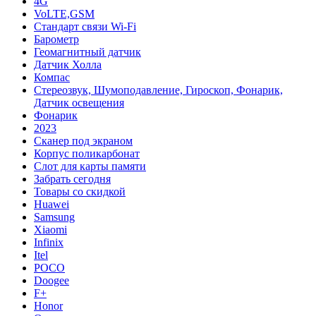
4G
VoLTE,GSM
Cтандарт связи Wi-Fi
Барометр
Геомагнитный датчик
Датчик Холла
Компас
Стереозвук, Шумоподавление, Гироскоп, Фонарик,
Датчик освещения
Фонарик
2023
Сканер под экраном
Корпус поликарбонат
Слот для карты памяти
Забрать сегодня
Товары со скидкой
Huawei
Samsung
Xiaomi
Infinix
Itel
POCO
Doogee
F+
Honor