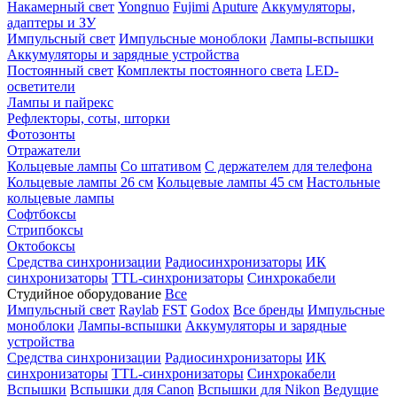
Накамерный свет
Yongnuo
Fujimi
Aputure
Аккумуляторы,
адаптеры и ЗУ
Импульсный свет
Импульсные моноблоки
Лампы-вспышки
Аккумуляторы и зарядные устройства
Постоянный свет
Комплекты постоянного света
LED-
осветители
Лампы и пайрекс
Рефлекторы, соты, шторки
Фотозонты
Отражатели
Кольцевые лампы
Со штативом
С держателем для телефона
Кольцевые лампы 26 см
Кольцевые лампы 45 см
Настольные
кольцевые лампы
Софтбоксы
Стрипбоксы
Октобоксы
Средства синхронизации
Радиосинхронизаторы
ИК
синхронизаторы
TTL-синхронизаторы
Синхрокабели
Студийное оборудование
Все
Импульсный свет
Raylab
FST
Godox
Все бренды
Импульсные
моноблоки
Лампы-вспышки
Аккумуляторы и зарядные
устройства
Средства синхронизации
Радиосинхронизаторы
ИК
синхронизаторы
TTL-синхронизаторы
Синхрокабели
Вспышки
Вспышки для Canon
Вспышки для Nikon
Ведущие