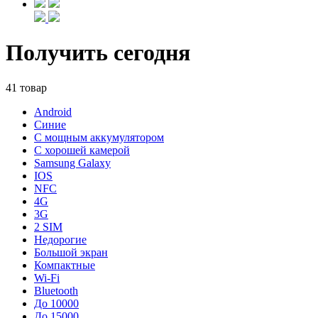
Получить сегодня
41 товар
Android
Синие
С мощным аккумулятором
С хорошей камерой
Samsung Galaxy
IOS
NFC
4G
3G
2 SIM
Недорогие
Большой экран
Компактные
Wi-Fi
Bluetooth
До 10000
До 15000