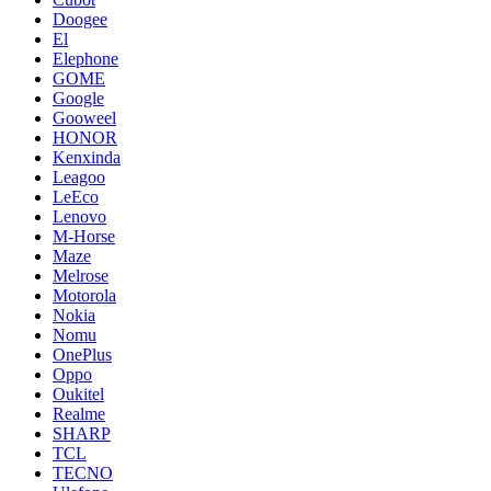
Doogee
El
Elephone
GOME
Google
Gooweel
HONOR
Kenxinda
Leagoo
LeEco
Lenovo
M-Horse
Maze
Melrose
Motorola
Nokia
Nomu
OnePlus
Oppo
Oukitel
Realme
SHARP
TCL
TECNO