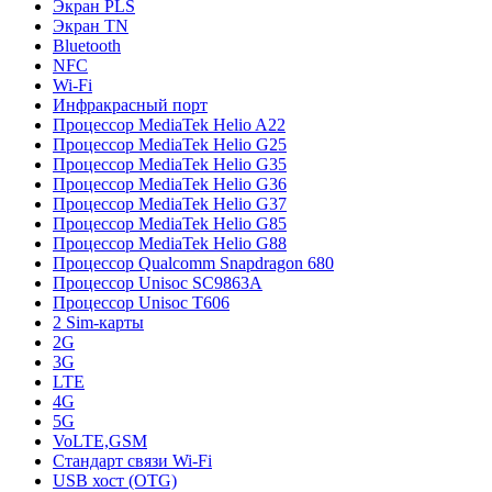
Экран PLS
Экран TN
Bluetooth
NFC
Wi-Fi
Инфракрасный порт
Процессор MediaTek Helio A22
Процессор MediaTek Helio G25
Процессор MediaTek Helio G35
Процессор MediaTek Helio G36
Процессор MediaTek Helio G37
Процессор MediaTek Helio G85
Процессор MediaTek Helio G88
Процессор Qualcomm Snapdragon 680
Процессор Unisoc SC9863A
Процессор Unisoc T606
2 Sim-карты
2G
3G
LTE
4G
5G
VoLTE,GSM
Стандарт связи Wi-Fi
USB хост (OTG)