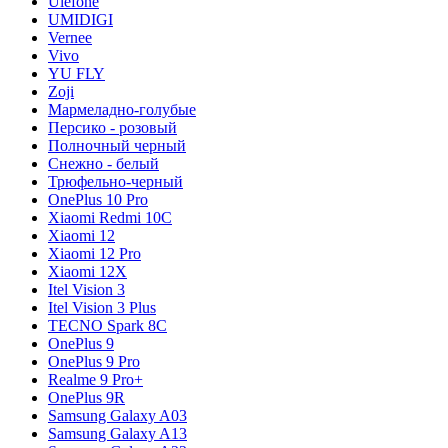
Ulefone
UMIDIGI
Vernee
Vivo
YU FLY
Zoji
Мармеладно-голубые
Персико - розовый
Полночный черный
Снежно - белый
Трюфельно-черный
OnePlus 10 Pro
Xiaomi Redmi 10C
Xiaomi 12
Xiaomi 12 Pro
Xiaomi 12X
Itel Vision 3
Itel Vision 3 Plus
TECNO Spark 8C
OnePlus 9
OnePlus 9 Pro
Realme 9 Pro+
OnePlus 9R
Samsung Galaxy A03
Samsung Galaxy A13