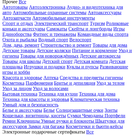
Прочее
Все
Автотовары
Автоэлектроника
Аудио- и видеотехника для
авто
Автомобильные охранные системы
Автоаксессуары
Автозапчасти
Автомобильные инструменты
Спорт и отдых
Электрический транспорт
Туризм
Роликовые
коньки и аксессуары
Самокаты
Скейты и лонгборды
Игры
Единоборства
Фитнес и тренажеры
Командные виды спорта
Охота и рыбалка
Водный спорт
Велоспорт
Дом, дача, ремонт
Строительство и ремонт
Товары для дома
Детские товары
Детские коляски
Питание и кормление
Уход и
гигиена
Товары для новорождённых
Детские автокресла
Товары для школы
Детский спорт
Детская комната
Детская
площадка
Игрушки и подарки
Куклы и пупсы
Развивающие
игры и хобби
Красота и здоровье
Аптека
Средства и предметы гигиены
Косметика
Парфюмерия
Бритье и депиляция
Уход за телом
Уход за лицом
Уход за волосами
Бытовая техника
Техника для кухни
Техника для дома
Техника для красоты и здоровья
Климатическая техника
Умный дом и безопасность
Белье и аксессуары
Белье
Солнцезащитные очки
Зонты
Кошельки, визитницы, кисеты
Сумки
Чемоданы
Портфели
Ремни
Ключницы
Умные ручки и блокноты
Шкатулки для
аксессуаров
Замки для багажа
Косметички и бьюти-кейсы
Электронные подарочные сертификаты
Все