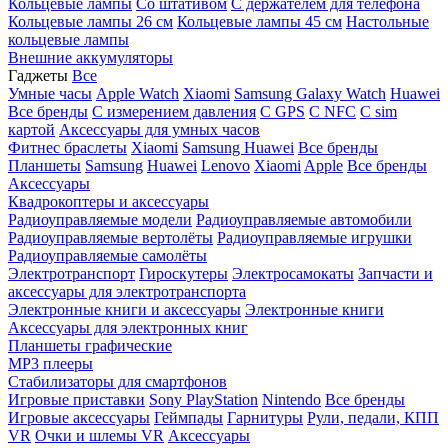
Кольцевые лампы
Со штативом
C держателем для телефона
Кольцевые лампы 26 см
Кольцевые лампы 45 см
Настольные
кольцевые лампы
Внешние аккумуляторы
Гаджеты
Все
Умные часы
Apple Watch
Xiaomi
Samsung Galaxy Watch
Huawei
Все бренды
C измерением давления
C GPS
C NFC
C sim
картой
Аксессуары для умных часов
Фитнес браслеты
Xiaomi
Samsung
Huawei
Все бренды
Планшеты
Samsung
Huawei
Lenovo
Xiaomi
Apple
Все бренды
Аксессуары
Квадрокоптеры и аксессуары
Радиоуправляемые модели
Радиоуправляемые автомобили
Радиоуправляемые вертолёты
Радиоуправляемые игрушки
Радиоуправляемые самолёты
Электротранспорт
Гироскутеры
Электросамокаты
Запчасти и
аксессуары для электротранспорта
Электронные книги и аксессуары
Электронные книги
Аксессуары для электронных книг
Планшеты графические
MP3 плееры
Стабилизаторы для смартфонов
Игровые приставки
Sony PlayStation
Nintendo
Все бренды
Игровые аксессуары
Геймпады
Гарнитуры
Рули, педали, КПП
VR
Очки и шлемы VR
Аксессуары