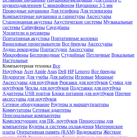
шумоподавлением
С микрофоном
Наушники 3,5 мм
Проводные наушники
Для телефона
Для телевизора
Компьютерные наушники и гарнитуры
Аксессуары
Стационарная акустика
Акустические системы
Музыкальные
системы
Сабвуферы
Саундбары
Усилители и ресиверы
Портативная акустика
Портативные колонки
Виниловые проигрыватели
Все бренды
Аксессуары
Аудио рекордеры
Портастудии
Аксессуары
Микрофоны
Беспроводные
Студийные
Петличные
Вокальные
Настольные
Компьютерная техника
Все
Ноутбуки
Acer
Apple
Asus
Dell
HP
Lenovo
Все бренды
Недорогие
Для учебы
Для работы
Игровые
Мощные
Аксессуары для ноутбуков
Рюкзаки для ноутбуков
Сумки для
ноутбуков
Чехлы для ноутбуков
Подставки для ноутбука
Адаптеры USB портов
Блоки питания для ноутбуков
Прочие
аксессуары для ноутбуков
Сетевое оборудование
Роутеры и маршрутизаторы
Коммутаторы
Сетевые адаптеры
Персональные компьютеры
Комплектующие для ПК, ноутбуков
Процессоры для
компьютера
Кулеры и системы охлаждения
Материнские
платы
Оперативная память (RAM)
Видеокарты
Жесткие