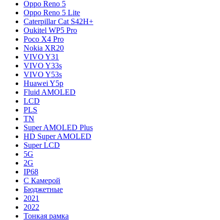
Oppo Reno 5
Oppo Reno 5 Lite
Caterpillar Cat S42H+
Oukitel WP5 Pro
Poco X4 Pro
Nokia XR20
VIVO Y31
VIVO Y33s
VIVO Y53s
Huawei Y5p
Fluid AMOLED
LCD
PLS
TN
Super AMOLED Plus
HD Super AMOLED
Super LCD
5G
2G
IP68
С Камерой
Бюджетные
2021
2022
Тонкая рамка