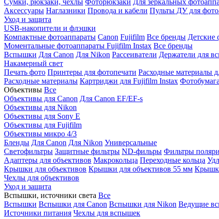
Сумки, рюкзаки, чехлы
Фоторюкзаки
Для зеркальных фотоапп
Аксессуары
Наглазники
Провода и кабели
Пульты ДУ для фото
Уход и защита
USB-накопители и флэшки
Компактные фотоаппараты
Canon
Fujifilm
Все бренды
Детские 
Моментальные фотоаппараты
Fujifilm Instax
Все бренды
Вспышки
Для Canon
Для Nikon
Рассеиватели
Держатели для в
Накамерный свет
Печать фото
Принтеры для фотопечати
Расходные материалы д
Расходные материалы
Картриджи для Fujifilm Instax
Фотобумага 
Объективы
Все
Объективы для Canon
Для Canon EF/EF-s
Объективы для Nikon
Объективы для Sony E
Объективы для Fujifilm
Объективы микро 4/3
Бленды
Для Canon
Для Nikon
Универсальные
Светофильтры
Защитные фильтры
ND-фильры
Фильтры поляр
Адаптеры для объективов
Макрокольца
Переходные кольца
Удл
Крышки для объективов
Крышки для объективов 55 мм
Крышки
Чехлы для объективов
Уход и защита
Вспышки, источники света
Все
Вспышки
Вспышки для Canon
Вспышки для Nikon
Ведущие в
Источники питания
Чехлы для вспышек