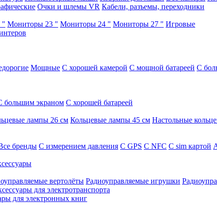
афические
Очки и шлемы VR
Кабели, разъемы, переходники
 "
Мониторы 23 "
Мониторы 24 "
Мониторы 27 "
Игровые
интеров
едорогие
Мощные
С хорошей камерой
С мощной батареей
С бол
С большим экраном
С хорошей батареей
ьцевые лампы 26 см
Кольцевые лампы 45 см
Настольные кольц
Все бренды
C измерением давления
C GPS
C NFC
C sim картой
А
сессуары
оуправляемые вертолёты
Радиоуправляемые игрушки
Радиоупра
ксессуары для электротранспорта
ары для электронных книг