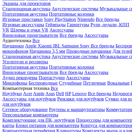
Экраны для проекторов
Стационарная акустика
Акустические системы
Музыкальные с
Портативная акустика
Портативные колонки
Игровые приставки
Sony PlayStation
Nintendo
Все бренды
Игровые аксессуары
Геймпады
Гарнитуры
Рули, педали, КПП
VR
Шлемы и очки VR
Аксессуары
Виниловые проигрыватели
Все бренды
Аксессуары
Аудиотехника
Все
Наушники
Apple
Xiaomi
JBL
Samsung
Sony
Все бренды
Беспро
микрофоном
Наушники 3,5 мм
Проводные наушники
Для теле
Стационарная акустика
Акустические системы
Музыкальные с
Усилители и ресиверы
Портативная акустика
Портативные колонки
Виниловые проигрыватели
Все бренды
Аксессуары
Аудио рекордеры
Портастудии
Аксессуары
Микрофоны
Беспроводные
Студийные
Петличные
Вокальные
Компьютерная техника
Все
Ноутбуки
Acer
Apple
Asus
Dell
HP
Lenovo
Все бренды
Недороги
Аксессуары для ноутбуков
Рюкзаки для ноутбуков
Сумки для н
для ноутбуков
Сетевое оборудование
Роутеры и маршрутизаторы
Коммутатор
Персональные компьютеры
Комплектующие для ПК, ноутбуков
Процессоры для компьюте
карты
Блоки питания для компьютера
Корпуса для компьютеро
Компьютерная периферия
Клавиатуры
Комплекты мышь и клав