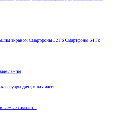
ьшим экраном
Смартфоны 32 Гб
Смартфоны 64 Гб
евые лампы
ксессуары для умных часов
вляемые самолёты