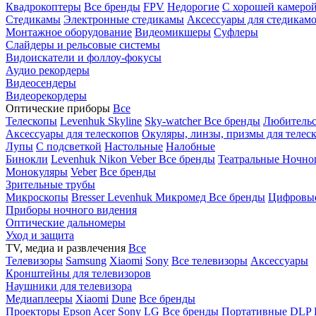
Квадрокоптеры
Все бренды
FPV
Недорогие
С хорошей камеро
Стедикамы
Электронные стедикамы
Аксессуары для стедикам
Монтажное оборудование
Видеомикшеры
Суфлеры
Слайдеры и рельсовые системы
Видоискатели и фоллоу-фокусы
Аудио рекордеры
Видеосендеры
Видеорекордеры
Оптические приборы
Все
Телескопы
Levenhuk Skyline
Sky-watcher
Все бренды
Любительс
Аксессуары для телескопов
Окуляры, линзы, призмы для телес
Лупы
С подсветкой
Настольные
Налобные
Бинокли
Levenhuk
Nikon
Veber
Все бренды
Театральные
Ночно
Монокуляры
Veber
Все бренды
Зрительные трубы
Микроскопы
Bresser
Levenhuk
Микромед
Все бренды
Цифровы
Приборы ночного видения
Оптические дальномеры
Уход и защита
TV, медиа и развлечения
Все
Телевизоры
Samsung
Xiaomi
Sony
Все телевизоры
Аксессуары
Кронштейны для телевизоров
Наушники для телевизора
Медиаплееры
Xiaomi
Dune
Все бренды
Проекторы
Epson
Acer
Sony
LG
Все бренды
Портативные
DLP