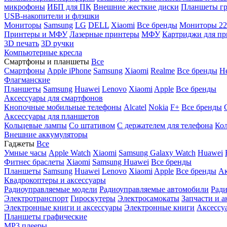
микрофоны
ИБП для ПК
Внешние жесткие диски
Планшеты гр
USB-накопители и флэшки
Мониторы
Samsung
LG
DELL
Xiaomi
Все бренды
Мониторы 22
Принтеры и МФУ
Лазерные принтеры
МФУ
Картриджи для пр
3D печать
3D ручки
Компьютерные кресла
Смартфоны и планшеты
Все
Смартфоны
Apple iPhone
Samsung
Xiaomi
Realme
Все бренды
Н
Флагманские
Планшеты
Samsung
Huawei
Lenovo
Xiaomi
Apple
Все бренды
Аксессуары для смартфонов
Кнопочные мобильные телефоны
Alcatel
Nokia
F+
Все бренды
Аксессуары для планшетов
Кольцевые лампы
Со штативом
C держателем для телефона
Кол
Внешние аккумуляторы
Гаджеты
Все
Умные часы
Apple Watch
Xiaomi
Samsung Galaxy Watch
Huawei
Фитнес браслеты
Xiaomi
Samsung
Huawei
Все бренды
Планшеты
Samsung
Huawei
Lenovo
Xiaomi
Apple
Все бренды
Ак
Квадрокоптеры и аксессуары
Радиоуправляемые модели
Радиоуправляемые автомобили
Ради
Электротранспорт
Гироскутеры
Электросамокаты
Запчасти и а
Электронные книги и аксессуары
Электронные книги
Аксессу
Планшеты графические
MP3 плееры