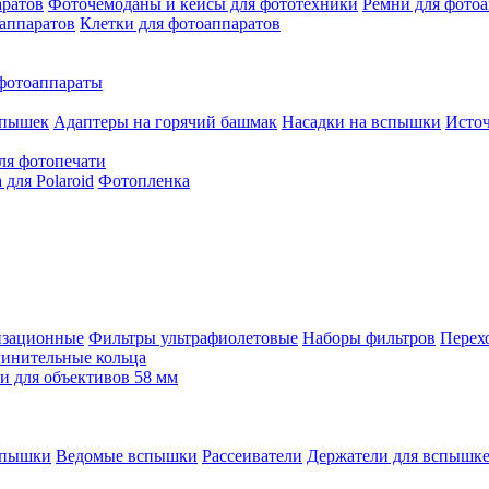
аратов
Фоточемоданы и кейсы для фототехники
Ремни для фото
аппаратов
Клетки для фотоаппаратов
фотоаппараты
спышек
Адаптеры на горячий башмак
Насадки на вспышки
Исто
ля фотопечати
для Polaroid
Фотопленка
изационные
Фильтры ультрафиолетовые
Наборы фильтров
Перех
инительные кольца
 для объективов 58 мм
спышки
Ведомые вспышки
Рассеиватели
Держатели для вспышк