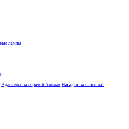
евые лампы
а
к
Адаптеры на горячий башмак
Насадки на вспышки