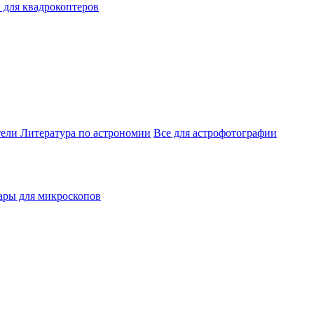
 для квадрокоптеров
тели
Литература по астрономии
Все для астрофотографии
ары для микроскопов