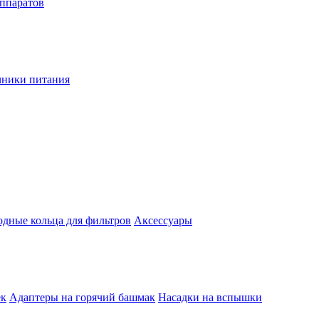
аппаратов
чники питания
одные кольца для фильтров
Аксессуары
ек
Адаптеры на горячий башмак
Насадки на вспышки