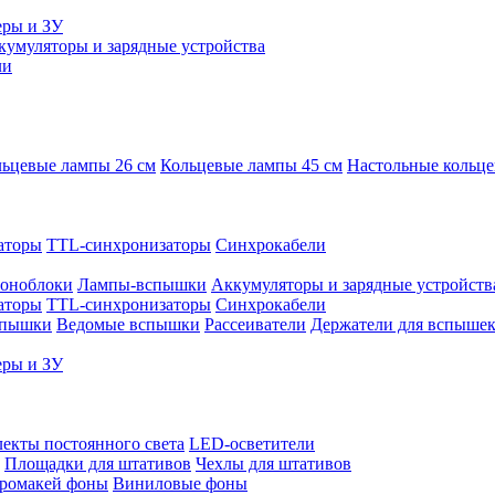
еры и ЗУ
кумуляторы и зарядные устройства
ли
ьцевые лампы 26 см
Кольцевые лампы 45 см
Настольные кольц
аторы
TTL-синхронизаторы
Синхрокабели
оноблоки
Лампы-вспышки
Аккумуляторы и зарядные устройств
аторы
TTL-синхронизаторы
Синхрокабели
спышки
Ведомые вспышки
Рассеиватели
Держатели для вспыше
еры и ЗУ
екты постоянного света
LED-осветители
Площадки для штативов
Чехлы для штативов
ромакей фоны
Виниловые фоны