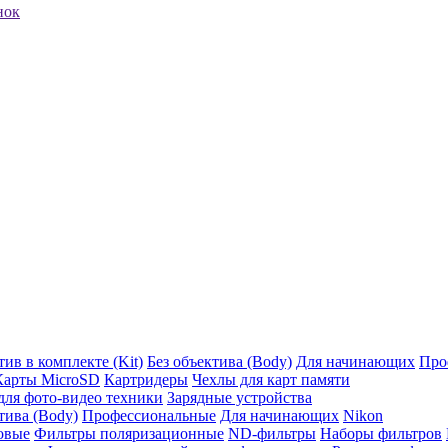
нок
ив в комплекте (Kit)
Без объектива (Body)
Для начинающих
Про
Карты MicroSD
Картридеры
Чехлы для карт памяти
ля фото-видео техники
Зарядные устройства
тива (Body)
Профессиональные
Для начинающих
Nikon
овые
Фильтры поляризационные
ND-фильтры
Наборы фильтров