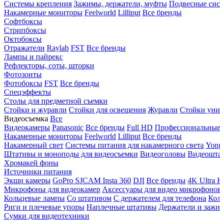
Системы крепления
Зажимы, держатели, муфты
Подвесные си
Накамерные мониторы
Feelworld
Lilliput
Все бренды
Софтбоксы
Стрипбоксы
Октобоксы
Отражатели
Raylab
FST
Все бренды
Лампы и пайрекс
Рефлекторы, соты, шторки
Фотозонты
Фотобоксы
FST
Все бренды
Спецэффекты
Столы для предметной съемки
Стойки и журавли
Стойки для освещения
Журавли
Стойки уни
Видеосъемка
Все
Видеокамеры
Panasonic
Все бренды
Full HD
Профессиональны
Накамерные мониторы
Feelworld
Lilliput
Все бренды
Накамерный свет
Системы питания для накамерного света
Yon
Штативы и моноподы для видеосъемки
Видеоголовы
Видеошт
Хромакей фоны
Источники питания
Экшн камеры
GoPro
SJCAM
Insta 360
DJI
Все бренды
4K Ultra
Микрофоны для видеокамер
Аксессуары для видео микрофоно
Кольцевые лампы
Со штативом
C держателем для телефона
Кол
Риги и плечевые упоры
Наплечные штативы
Держатели и заж
Сумки для видеотехники