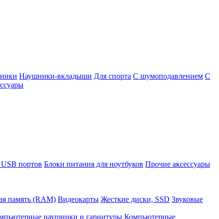
шники
Наушники-вкладыши
Для спорта
С шумоподавлением
С
ссуары
 USB портов
Блоки питания для ноутбуков
Прочие аксессуары
ая память (RAM)
Видеокарты
Жесткие диски, SSD
Звуковые
мпьютерные наушники и гарнитуры
Компьютерные