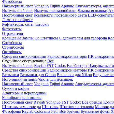
Фотобоксы
Накамерный свет
Yongnuo
Fujimi
Aputure
Аккумуляторы, адапт
Импульсный свет
Импульсные моноблоки
Лампы-вспышки
Ак
Постоянный свет
Комплекты постоянного света
LED-осветите
Лампы и пайрекс
Рефлекторы, соты, шторки
Фотозонты
Отражатели
Кольцевые лампы
Со штативом
С держателем для телефона
Кол
Софтбоксы
Стрипбоксы
Октобоксы
Средства синхронизации
Радиосинхронизаторы
ИК синхрониз
Студийное оборудование
Все
Импульсный свет
Raylab
FST
Godox
Все бренды
Импульсные м
Средства синхронизации
Радиосинхронизаторы
ИК синхрониз
Вспышки
Вспышки для Canon
Вспышки для Nikon
Ведущие в
Источники питания
Чехлы для вспышек
Накамерный свет
Yongnuo
Fujimi
Aputure
Аккумуляторы, адапт
Сумки и кофры
Адаптеры и переходники
Калибраторы и шкалы
Постоянный свет
Raylab
Yongnuo
FST
Godox
Все бренды
Компл
Штативы и моноподы
Штативы
Штативные головы
Моноподы
Фотофоны
Raylab
Colorama
FST
Все бренды
Бумажные фоны
Х