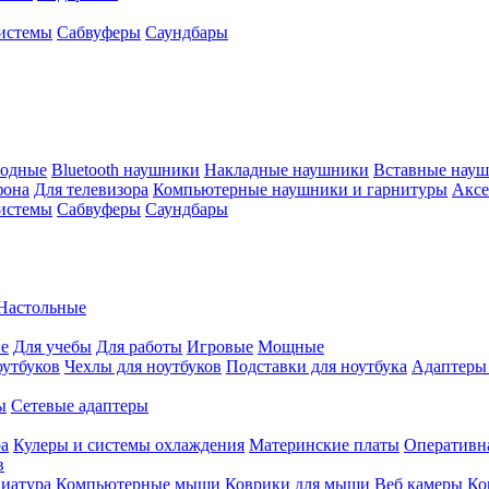
истемы
Сабвуферы
Саундбары
водные
Bluetooth наушники
Накладные наушники
Вставные нау
фона
Для телевизора
Компьютерные наушники и гарнитуры
Аксе
истемы
Сабвуферы
Саундбары
Настольные
е
Для учебы
Для работы
Игровые
Мощные
оутбуков
Чехлы для ноутбуков
Подставки для ноутбука
Адаптеры
ы
Сетевые адаптеры
ра
Кулеры и системы охлаждения
Материнские платы
Оперативн
в
иатура
Компьютерные мыши
Коврики для мыши
Веб камеры
Ко