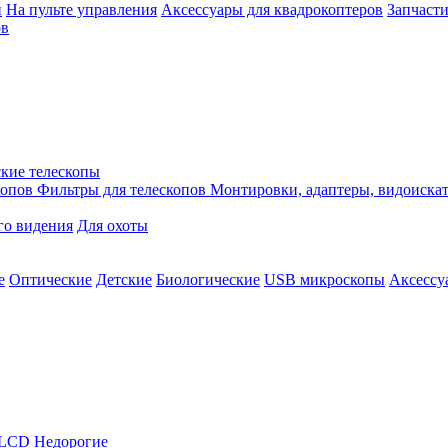
й
На пульте управления
Аксессуары для квадрокоптеров
Запчасти
ов
кие телескопы
копов
Фильтры для телескопов
Монтировки, адаптеры, видоиска
го видения
Для охоты
е
Оптические
Детские
Биологические
USB микроскопы
Аксессу
LCD
Недорогие