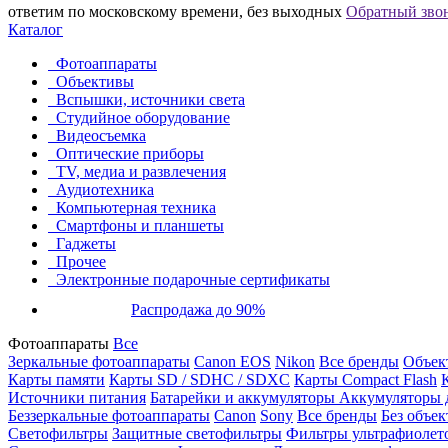
ответим по московскому времени, без выходных
Обратный зво
Каталог
Фотоаппараты
Объективы
Вспышки, источники света
Студийное оборудование
Видеосъемка
Оптические приборы
TV, медиа и развлечения
Аудиотехника
Компьютерная техника
Смартфоны и планшеты
Гаджеты
Прочее
Электронные подарочные сертификаты
Распродажа до 90%
Фотоаппараты
Все
Зеркальные фотоаппараты
Canon EOS
Nikon
Все бренды
Объект
Карты памяти
Карты SD / SDHC / SDXC
Карты Compact Flash
Источники питания
Батарейки и аккумуляторы
Аккумуляторы д
Беззеркальные фотоаппараты
Canon
Sony
Все бренды
Без объек
Светофильтры
Защитные светофильтры
Фильтры ультрафиолет