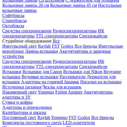
Кольцевые лампы
Со штативом
С держателем для телефона
Кольцевые лампы 26 см
Кольцевые лампы 45 см
Настольные
кольцевые лампы
Софтбоксы
Стрипбоксы
Октобоксы
Средства синхронизации
Радиосинхронизаторы
ИК
синхронизаторы
TTL-синхронизаторы
Синхрокабели
Студийное оборудование
Все
Импульсный свет
Raylab
FST
Godox
Все бренды
Импульсные
моноблоки
Лампы-вспышки
Аккумуляторы и зарядные
устройства
Средства синхронизации
Радиосинхронизаторы
ИК
синхронизаторы
TTL-синхронизаторы
Синхрокабели
Вспышки
Вспышки для Canon
Вспышки для Nikon
Ведущие
вспышки
Ведомые вспышки
Рассеиватели
Держатели для
вспышек
Адаптеры на горячий башмак
Насадки на вспышки
Источники питания
Чехлы для вспышек
Накамерный свет
Yongnuo
Fujimi
Aputure
Аккумуляторы,
адаптеры и ЗУ
Сумки и кофры
Адаптеры и переходники
Калибраторы и шкалы
Постоянный свет
Raylab
Yongnuo
FST
Godox
Все бренды
Комплекты постоянного света
LED-осветители