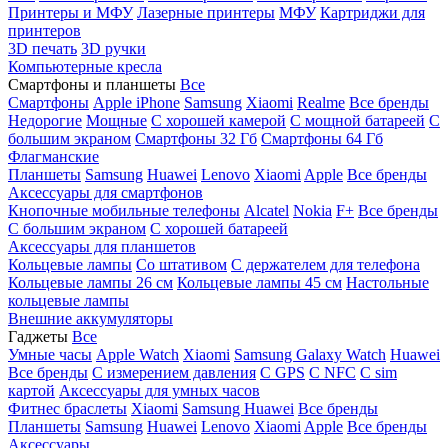
Принтеры и МФУ
Лазерные принтеры
МФУ
Картриджи для
принтеров
3D печать
3D ручки
Компьютерные кресла
Смартфоны и планшеты
Все
Смартфоны
Apple iPhone
Samsung
Xiaomi
Realme
Все бренды
Недорогие
Мощные
С хорошей камерой
С мощной батареей
С
большим экраном
Смартфоны 32 Гб
Смартфоны 64 Гб
Флагманские
Планшеты
Samsung
Huawei
Lenovo
Xiaomi
Apple
Все бренды
Аксессуары для смартфонов
Кнопочные мобильные телефоны
Alcatel
Nokia
F+
Все бренды
С большим экраном
С хорошей батареей
Аксессуары для планшетов
Кольцевые лампы
Со штативом
C держателем для телефона
Кольцевые лампы 26 см
Кольцевые лампы 45 см
Настольные
кольцевые лампы
Внешние аккумуляторы
Гаджеты
Все
Умные часы
Apple Watch
Xiaomi
Samsung Galaxy Watch
Huawei
Все бренды
C измерением давления
C GPS
C NFC
C sim
картой
Аксессуары для умных часов
Фитнес браслеты
Xiaomi
Samsung
Huawei
Все бренды
Планшеты
Samsung
Huawei
Lenovo
Xiaomi
Apple
Все бренды
Аксессуары