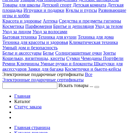
Товары для школы
Детский спорт
Детская комната
Детская
площадка
Игрушки и подарки
Куклы и пупсы
Развивающие
игры и хобби
Красота и здоровье
Аптека
Средства и предметы гигиены
Косметика
Парфюмерия
Бритье и депиляция
Уход за телом
Уход за лицом
Уход за волосами
Бытовая техника
Техника для кухни
Техника для дома
Техника для красоты и здоровья
Климатическая техника
Умный дом и безопасность
Белье и аксессуары
Белье
Солнцезащитные очки
Зонты
Кошельки, визитницы, кисеты
Сумки
Чемоданы
Портфели
Ремни
Ключницы
Умные ручки и блокноты
Шкатулки для
аксессуаров
Замки для багажа
Косметички и бьюти-кейсы
Электронные подарочные сертификаты
Все
Электронные подарочные сертификаты
Искать товары ...
Главная
Каталог
Статус заказа
Главная страница
Каталог товаров