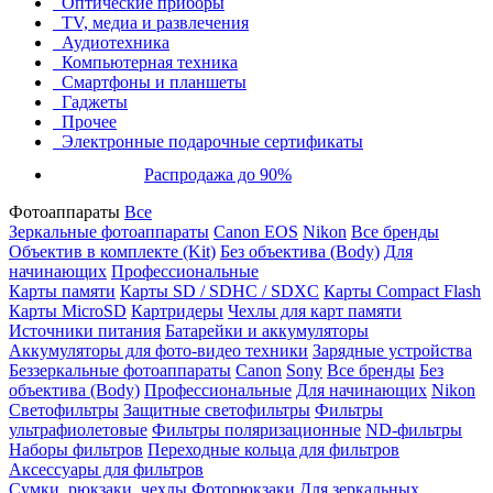
Оптические приборы
TV, медиа и развлечения
Аудиотехника
Компьютерная техника
Смартфоны и планшеты
Гаджеты
Прочее
Электронные подарочные сертификаты
Распродажа до 90%
Фотоаппараты
Все
Зеркальные фотоаппараты
Canon EOS
Nikon
Все бренды
Объектив в комплекте (Kit)
Без объектива (Body)
Для
начинающих
Профессиональные
Карты памяти
Карты SD / SDHC / SDXC
Карты Compact Flash
Карты MicroSD
Картридеры
Чехлы для карт памяти
Источники питания
Батарейки и аккумуляторы
Аккумуляторы для фото-видео техники
Зарядные устройства
Беззеркальные фотоаппараты
Canon
Sony
Все бренды
Без
объектива (Body)
Профессиональные
Для начинающих
Nikon
Светофильтры
Защитные светофильтры
Фильтры
ультрафиолетовые
Фильтры поляризационные
ND-фильтры
Наборы фильтров
Переходные кольца для фильтров
Аксессуары для фильтров
Сумки, рюкзаки, чехлы
Фоторюкзаки
Для зеркальных