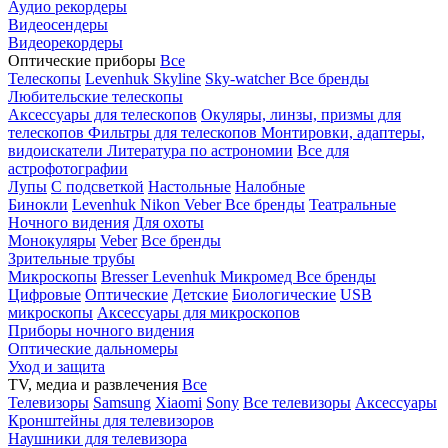
Аудио рекордеры
Видеосендеры
Видеорекордеры
Оптические приборы
Все
Телескопы
Levenhuk Skyline
Sky-watcher
Все бренды
Любительские телескопы
Аксессуары для телескопов
Окуляры, линзы, призмы для
телескопов
Фильтры для телескопов
Монтировки, адаптеры,
видоискатели
Литература по астрономии
Все для
астрофотографии
Лупы
С подсветкой
Настольные
Налобные
Бинокли
Levenhuk
Nikon
Veber
Все бренды
Театральные
Ночного видения
Для охоты
Монокуляры
Veber
Все бренды
Зрительные трубы
Микроскопы
Bresser
Levenhuk
Микромед
Все бренды
Цифровые
Оптические
Детские
Биологические
USB
микроскопы
Аксессуары для микроскопов
Приборы ночного видения
Оптические дальномеры
Уход и защита
TV, медиа и развлечения
Все
Телевизоры
Samsung
Xiaomi
Sony
Все телевизоры
Аксессуары
Кронштейны для телевизоров
Наушники для телевизора