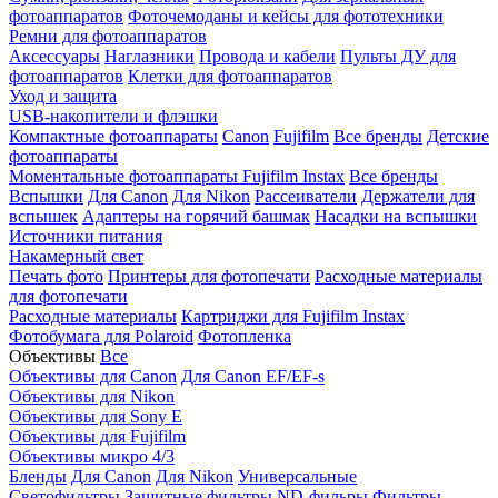
фотоаппаратов
Фоточемоданы и кейсы для фототехники
Ремни для фотоаппаратов
Аксессуары
Наглазники
Провода и кабели
Пульты ДУ для
фотоаппаратов
Клетки для фотоаппаратов
Уход и защита
USB-накопители и флэшки
Компактные фотоаппараты
Canon
Fujifilm
Все бренды
Детские
фотоаппараты
Моментальные фотоаппараты
Fujifilm Instax
Все бренды
Вспышки
Для Canon
Для Nikon
Рассеиватели
Держатели для
вспышек
Адаптеры на горячий башмак
Насадки на вспышки
Источники питания
Накамерный свет
Печать фото
Принтеры для фотопечати
Расходные материалы
для фотопечати
Расходные материалы
Картриджи для Fujifilm Instax
Фотобумага для Polaroid
Фотопленка
Объективы
Все
Объективы для Canon
Для Canon EF/EF-s
Объективы для Nikon
Объективы для Sony E
Объективы для Fujifilm
Объективы микро 4/3
Бленды
Для Canon
Для Nikon
Универсальные
Светофильтры
Защитные фильтры
ND-фильры
Фильтры