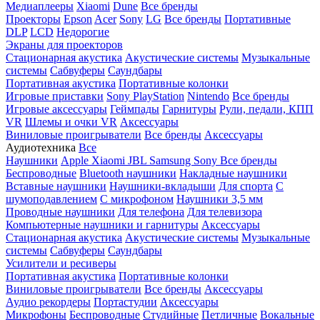
Медиаплееры
Xiaomi
Dune
Все бренды
Проекторы
Epson
Acer
Sony
LG
Все бренды
Портативные
DLP
LCD
Недорогие
Экраны для проекторов
Стационарная акустика
Акустические системы
Музыкальные
системы
Сабвуферы
Саундбары
Портативная акустика
Портативные колонки
Игровые приставки
Sony PlayStation
Nintendo
Все бренды
Игровые аксессуары
Геймпады
Гарнитуры
Рули, педали, КПП
VR
Шлемы и очки VR
Аксессуары
Виниловые проигрыватели
Все бренды
Аксессуары
Аудиотехника
Все
Наушники
Apple
Xiaomi
JBL
Samsung
Sony
Все бренды
Беспроводные
Bluetooth наушники
Накладные наушники
Вставные наушники
Наушники-вкладыши
Для спорта
С
шумоподавлением
С микрофоном
Наушники 3,5 мм
Проводные наушники
Для телефона
Для телевизора
Компьютерные наушники и гарнитуры
Аксессуары
Стационарная акустика
Акустические системы
Музыкальные
системы
Сабвуферы
Саундбары
Усилители и ресиверы
Портативная акустика
Портативные колонки
Виниловые проигрыватели
Все бренды
Аксессуары
Аудио рекордеры
Портастудии
Аксессуары
Микрофоны
Беспроводные
Студийные
Петличные
Вокальные