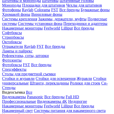
Штативы и моноподы
Штативы
Штативные головы
Моноподы
Площадки для штативов
Чехлы для штативов
Фотофоны
Raylab
Colorama
FST
Все бренды
Бумажные фоны
Хромакей фоны
Виниловые фоны
Системы крепления
Зажимы, держатели, муфты
Подвесные
системы
Системы установки фона
Переходники и адаптеры
Накамерные мониторы
Feelworld
Lilliput
Все бренды
Софтбоксы
Стрипбоксы
Октобоксы
Отражатели
Raylab
FST
Все бренды
Лампы и пайрекс
Рефлекторы, соты, шторки
Фотозонты
Фотобоксы
FST
Все бренды
Спецэффекты
Столы для предметной съемки
Стойки и журавли
Стойки для освещения
Журавли
Стойки
универсальные
Штанги, перекладины
Ролики для стоек
Си-
Стенды
Видеосъемка
Все
Видеокамеры
Panasonic
Все бренды
Full HD
Профессиональные
Видеокамеры 4K
Недорогие
Накамерные мониторы
Feelworld
Lilliput
Все бренды
Накамерный свет
Системы питания для накамерного света