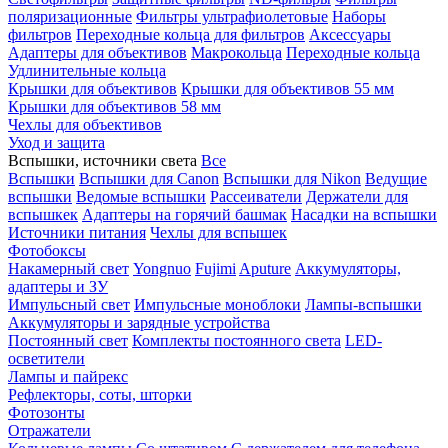
поляризационные
Фильтры ультрафиолетовые
Наборы
фильтров
Переходные кольца для фильтров
Аксессуары
Адаптеры для объективов
Макрокольца
Переходные кольца
Удлинительные кольца
Крышки для объективов
Крышки для объективов 55 мм
Крышки для объективов 58 мм
Чехлы для объективов
Уход и защита
Вспышки, источники света
Все
Вспышки
Вспышки для Canon
Вспышки для Nikon
Ведущие
вспышки
Ведомые вспышки
Рассеиватели
Держатели для
вспышкек
Адаптеры на горячий башмак
Насадки на вспышки
Источники питания
Чехлы для вспышек
Фотобоксы
Накамерный свет
Yongnuo
Fujimi
Aputure
Аккумуляторы,
адаптеры и ЗУ
Импульсный свет
Импульсные моноблоки
Лампы-вспышки
Аккумуляторы и зарядные устройства
Постоянный свет
Комплекты постоянного света
LED-
осветители
Лампы и пайрекс
Рефлекторы, соты, шторки
Фотозонты
Отражатели