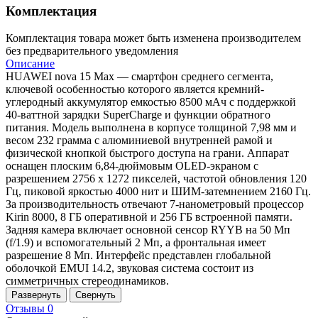
Комплектация
Комплектация товара может быть изменена производителем
без предварительного уведомления
Описание
HUAWEI nova 15 Max — смартфон среднего сегмента,
ключевой особенностью которого является кремний-
углеродный аккумулятор емкостью 8500 мАч с поддержкой
40-ваттной зарядки SuperCharge и функции обратного
питания. Модель выполнена в корпусе толщиной 7,98 мм и
весом 232 грамма с алюминиевой внутренней рамой и
физической кнопкой быстрого доступа на грани. Аппарат
оснащен плоским 6,84-дюймовым OLED-экраном с
разрешением 2756 x 1272 пикселей, частотой обновления 120
Гц, пиковой яркостью 4000 нит и ШИМ-затемнением 2160 Гц.
За производительность отвечают 7-нанометровый процессор
Kirin 8000, 8 ГБ оперативной и 256 ГБ встроенной памяти.
Задняя камера включает основной сенсор RYYB на 50 Мп
(f/1.9) и вспомогательный 2 Мп, а фронтальная имеет
разрешение 8 Мп. Интерфейс представлен глобальной
оболочкой EMUI 14.2, звуковая система состоит из
симметричных стереодинамиков.
Развернуть
Свернуть
Отзывы
0