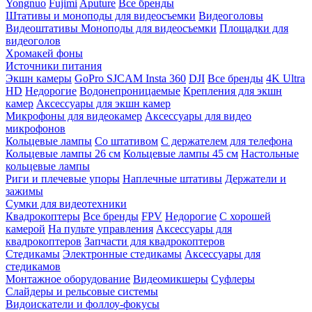
Yongnuo
Fujimi
Aputure
Все бренды
Штативы и моноподы для видеосъемки
Видеоголовы
Видеоштативы
Моноподы для видеосъемки
Площадки для
видеоголов
Хромакей фоны
Источники питания
Экшн камеры
GoPro
SJCAM
Insta 360
DJI
Все бренды
4K Ultra
HD
Недорогие
Водонепроницаемые
Крепления для экшн
камер
Аксессуары для экшн камер
Микрофоны для видеокамер
Аксессуары для видео
микрофонов
Кольцевые лампы
Со штативом
C держателем для телефона
Кольцевые лампы 26 см
Кольцевые лампы 45 см
Настольные
кольцевые лампы
Риги и плечевые упоры
Наплечные штативы
Держатели и
зажимы
Сумки для видеотехники
Квадрокоптеры
Все бренды
FPV
Недорогие
С хорошей
камерой
На пульте управления
Аксессуары для
квадрокоптеров
Запчасти для квадрокоптеров
Стедикамы
Электронные стедикамы
Аксессуары для
стедикамов
Монтажное оборудование
Видеомикшеры
Суфлеры
Слайдеры и рельсовые системы
Видоискатели и фоллоу-фокусы