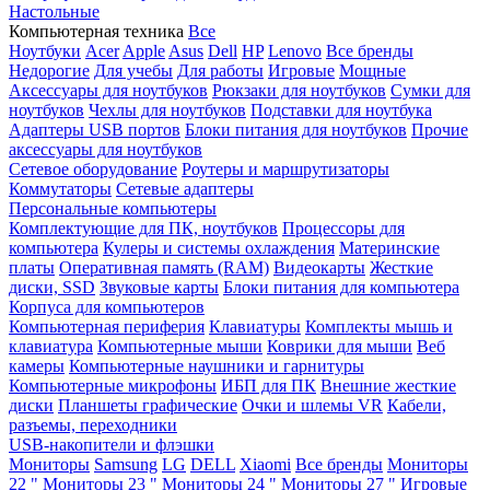
Настольные
Компьютерная техника
Все
Ноутбуки
Acer
Apple
Asus
Dell
HP
Lenovo
Все бренды
Недорогие
Для учебы
Для работы
Игровые
Мощные
Аксессуары для ноутбуков
Рюкзаки для ноутбуков
Сумки для
ноутбуков
Чехлы для ноутбуков
Подставки для ноутбука
Адаптеры USB портов
Блоки питания для ноутбуков
Прочие
аксессуары для ноутбуков
Сетевое оборудование
Роутеры и маршрутизаторы
Коммутаторы
Сетевые адаптеры
Персональные компьютеры
Комплектующие для ПК, ноутбуков
Процессоры для
компьютера
Кулеры и системы охлаждения
Материнские
платы
Оперативная память (RAM)
Видеокарты
Жесткие
диски, SSD
Звуковые карты
Блоки питания для компьютера
Корпуса для компьютеров
Компьютерная периферия
Клавиатуры
Комплекты мышь и
клавиатура
Компьютерные мыши
Коврики для мыши
Веб
камеры
Компьютерные наушники и гарнитуры
Компьютерные микрофоны
ИБП для ПК
Внешние жесткие
диски
Планшеты графические
Очки и шлемы VR
Кабели,
разъемы, переходники
USB-накопители и флэшки
Мониторы
Samsung
LG
DELL
Xiaomi
Все бренды
Мониторы
22 "
Мониторы 23 "
Мониторы 24 "
Мониторы 27 "
Игровые