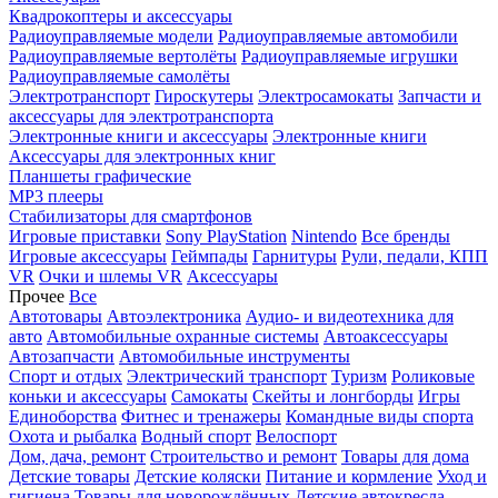
Квадрокоптеры и аксессуары
Радиоуправляемые модели
Радиоуправляемые автомобили
Радиоуправляемые вертолёты
Радиоуправляемые игрушки
Радиоуправляемые самолёты
Электротранспорт
Гироскутеры
Электросамокаты
Запчасти и
аксессуары для электротранспорта
Электронные книги и аксессуары
Электронные книги
Аксессуары для электронных книг
Планшеты графические
MP3 плееры
Стабилизаторы для смартфонов
Игровые приставки
Sony PlayStation
Nintendo
Все бренды
Игровые аксессуары
Геймпады
Гарнитуры
Рули, педали, КПП
VR
Очки и шлемы VR
Аксессуары
Прочее
Все
Автотовары
Автоэлектроника
Аудио- и видеотехника для
авто
Автомобильные охранные системы
Автоаксессуары
Автозапчасти
Автомобильные инструменты
Спорт и отдых
Электрический транспорт
Туризм
Роликовые
коньки и аксессуары
Самокаты
Скейты и лонгборды
Игры
Единоборства
Фитнес и тренажеры
Командные виды спорта
Охота и рыбалка
Водный спорт
Велоспорт
Дом, дача, ремонт
Строительство и ремонт
Товары для дома
Детские товары
Детские коляски
Питание и кормление
Уход и
гигиена
Товары для новорождённых
Детские автокресла