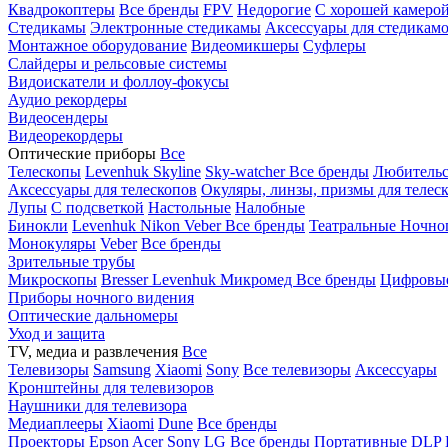
Квадрокоптеры
Все бренды
FPV
Недорогие
С хорошей камеро
Стедикамы
Электронные стедикамы
Аксессуары для стедикам
Монтажное оборудование
Видеомикшеры
Суфлеры
Слайдеры и рельсовые системы
Видоискатели и фоллоу-фокусы
Аудио рекордеры
Видеосендеры
Видеорекордеры
Оптические приборы
Все
Телескопы
Levenhuk Skyline
Sky-watcher
Все бренды
Любительс
Аксессуары для телескопов
Окуляры, линзы, призмы для телес
Лупы
С подсветкой
Настольные
Налобные
Бинокли
Levenhuk
Nikon
Veber
Все бренды
Театральные
Ночно
Монокуляры
Veber
Все бренды
Зрительные трубы
Микроскопы
Bresser
Levenhuk
Микромед
Все бренды
Цифровы
Приборы ночного видения
Оптические дальномеры
Уход и защита
TV, медиа и развлечения
Все
Телевизоры
Samsung
Xiaomi
Sony
Все телевизоры
Аксессуары
Кронштейны для телевизоров
Наушники для телевизора
Медиаплееры
Xiaomi
Dune
Все бренды
Проекторы
Epson
Acer
Sony
LG
Все бренды
Портативные
DLP