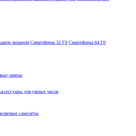
ьшим экраном
Смартфоны 32 Гб
Смартфоны 64 Гб
евые лампы
ксессуары для умных часов
вляемые самолёты