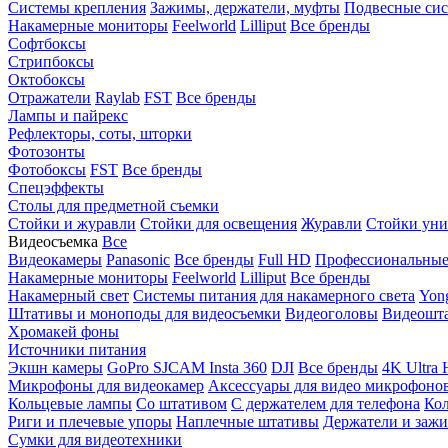
Системы крепления
Зажимы, держатели, муфты
Подвесные си
Накамерные мониторы
Feelworld
Lilliput
Все бренды
Софтбоксы
Стрипбоксы
Октобоксы
Отражатели
Raylab
FST
Все бренды
Лампы и пайрекс
Рефлекторы, соты, шторки
Фотозонты
Фотобоксы
FST
Все бренды
Спецэффекты
Столы для предметной съемки
Стойки и журавли
Стойки для освещения
Журавли
Стойки уни
Видеосъемка
Все
Видеокамеры
Panasonic
Все бренды
Full HD
Профессиональны
Накамерные мониторы
Feelworld
Lilliput
Все бренды
Накамерный свет
Системы питания для накамерного света
Yon
Штативы и моноподы для видеосъемки
Видеоголовы
Видеошт
Хромакей фоны
Источники питания
Экшн камеры
GoPro
SJCAM
Insta 360
DJI
Все бренды
4K Ultra
Микрофоны для видеокамер
Аксессуары для видео микрофоно
Кольцевые лампы
Со штативом
C держателем для телефона
Кол
Риги и плечевые упоры
Наплечные штативы
Держатели и заж
Сумки для видеотехники