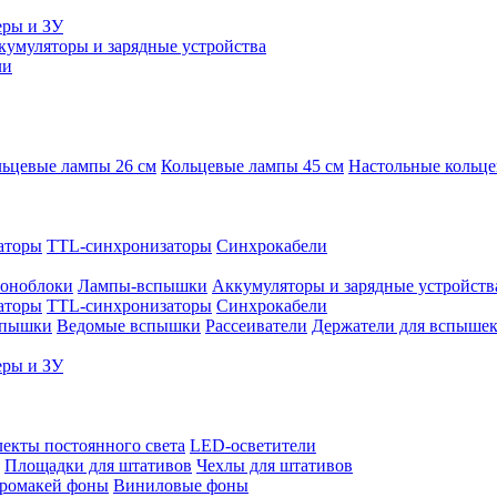
еры и ЗУ
кумуляторы и зарядные устройства
ли
ьцевые лампы 26 см
Кольцевые лампы 45 см
Настольные кольц
аторы
TTL-синхронизаторы
Синхрокабели
оноблоки
Лампы-вспышки
Аккумуляторы и зарядные устройств
аторы
TTL-синхронизаторы
Синхрокабели
спышки
Ведомые вспышки
Рассеиватели
Держатели для вспыше
еры и ЗУ
екты постоянного света
LED-осветители
Площадки для штативов
Чехлы для штативов
ромакей фоны
Виниловые фоны