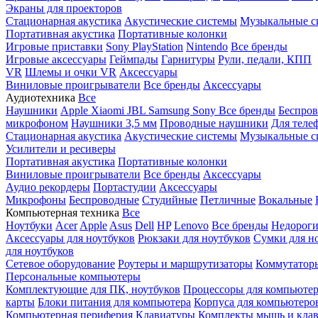
Экраны для проекторов
Стационарная акустика
Акустические системы
Музыкальные с
Портативная акустика
Портативные колонки
Игровые приставки
Sony PlayStation
Nintendo
Все бренды
Игровые аксессуары
Геймпады
Гарнитуры
Рули, педали, КПП
VR
Шлемы и очки VR
Аксессуары
Виниловые проигрыватели
Все бренды
Аксессуары
Аудиотехника
Все
Наушники
Apple
Xiaomi
JBL
Samsung
Sony
Все бренды
Беспро
микрофоном
Наушники 3,5 мм
Проводные наушники
Для теле
Стационарная акустика
Акустические системы
Музыкальные с
Усилители и ресиверы
Портативная акустика
Портативные колонки
Виниловые проигрыватели
Все бренды
Аксессуары
Аудио рекордеры
Портастудии
Аксессуары
Микрофоны
Беспроводные
Студийные
Петличные
Вокальные
Компьютерная техника
Все
Ноутбуки
Acer
Apple
Asus
Dell
HP
Lenovo
Все бренды
Недороги
Аксессуары для ноутбуков
Рюкзаки для ноутбуков
Сумки для н
для ноутбуков
Сетевое оборудование
Роутеры и маршрутизаторы
Коммутатор
Персональные компьютеры
Комплектующие для ПК, ноутбуков
Процессоры для компьюте
карты
Блоки питания для компьютера
Корпуса для компьютеро
Компьютерная периферия
Клавиатуры
Комплекты мышь и клав