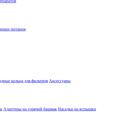
аппаратов
чники питания
одные кольца для фильтров
Аксессуары
ек
Адаптеры на горячий башмак
Насадки на вспышки