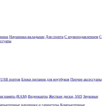
шники
Наушники-вкладыши
Для спорта
С шумоподавлением
С
ссуары
 USB портов
Блоки питания для ноутбуков
Прочие аксессуары
ая память (RAM)
Видеокарты
Жесткие диски, SSD
Звуковые
мпьютерные наушники и гарнитуры
Компьютерные