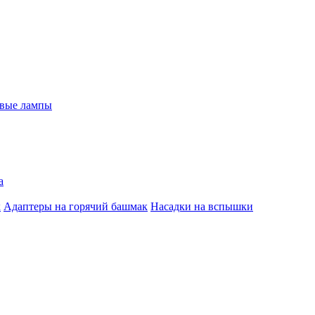
евые лампы
а
к
Адаптеры на горячий башмак
Насадки на вспышки