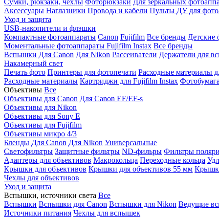
Сумки, рюкзаки, чехлы
Фоторюкзаки
Для зеркальных фотоапп
Аксессуары
Наглазники
Провода и кабели
Пульты ДУ для фото
Уход и защита
USB-накопители и флэшки
Компактные фотоаппараты
Canon
Fujifilm
Все бренды
Детские 
Моментальные фотоаппараты
Fujifilm Instax
Все бренды
Вспышки
Для Canon
Для Nikon
Рассеиватели
Держатели для в
Накамерный свет
Печать фото
Принтеры для фотопечати
Расходные материалы д
Расходные материалы
Картриджи для Fujifilm Instax
Фотобумага 
Объективы
Все
Объективы для Canon
Для Canon EF/EF-s
Объективы для Nikon
Объективы для Sony E
Объективы для Fujifilm
Объективы микро 4/3
Бленды
Для Canon
Для Nikon
Универсальные
Светофильтры
Защитные фильтры
ND-фильры
Фильтры поляр
Адаптеры для объективов
Макрокольца
Переходные кольца
Удл
Крышки для объективов
Крышки для объективов 55 мм
Крышки
Чехлы для объективов
Уход и защита
Вспышки, источники света
Все
Вспышки
Вспышки для Canon
Вспышки для Nikon
Ведущие в
Источники питания
Чехлы для вспышек