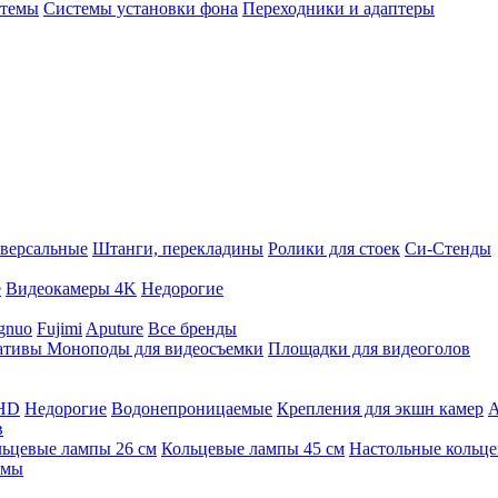
стемы
Системы установки фона
Переходники и адаптеры
версальные
Штанги, перекладины
Ролики для стоек
Си-Стенды
е
Видеокамеры 4K
Недорогие
gnuo
Fujimi
Aputure
Все бренды
ативы
Моноподы для видеосъемки
Площадки для видеоголов
 HD
Недорогие
Водонепроницаемые
Крепления для экшн камер
А
в
ьцевые лампы 26 см
Кольцевые лампы 45 см
Настольные кольц
имы