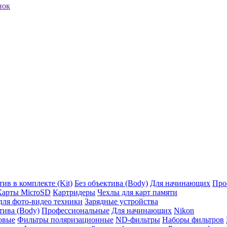
нок
ив в комплекте (Kit)
Без объектива (Body)
Для начинающих
Про
Карты MicroSD
Картридеры
Чехлы для карт памяти
ля фото-видео техники
Зарядные устройства
тива (Body)
Профессиональные
Для начинающих
Nikon
овые
Фильтры поляризационные
ND-фильтры
Наборы фильтров