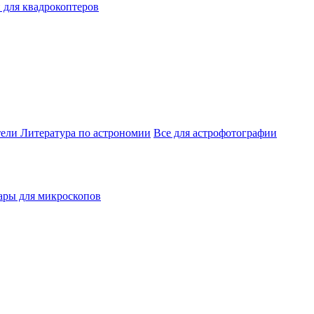
 для квадрокоптеров
тели
Литература по астрономии
Все для астрофотографии
ары для микроскопов