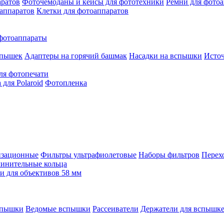
аратов
Фоточемоданы и кейсы для фототехники
Ремни для фото
аппаратов
Клетки для фотоаппаратов
фотоаппараты
спышек
Адаптеры на горячий башмак
Насадки на вспышки
Исто
ля фотопечати
для Polaroid
Фотопленка
изационные
Фильтры ультрафиолетовые
Наборы фильтров
Перех
инительные кольца
 для объективов 58 мм
спышки
Ведомые вспышки
Рассеиватели
Держатели для вспышк