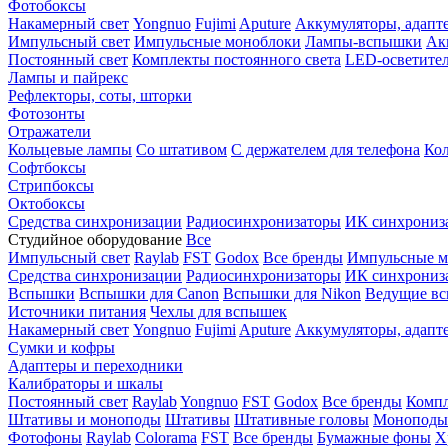
Фотобоксы
Накамерный свет
Yongnuo
Fujimi
Aputure
Аккумуляторы, адапт
Импульсный свет
Импульсные моноблоки
Лампы-вспышки
Ак
Постоянный свет
Комплекты постоянного света
LED-осветите
Лампы и пайрекс
Рефлекторы, соты, шторки
Фотозонты
Отражатели
Кольцевые лампы
Со штативом
С держателем для телефона
Кол
Софтбоксы
Стрипбоксы
Октобоксы
Средства синхронизации
Радиосинхронизаторы
ИК синхрониз
Студийное оборудование
Все
Импульсный свет
Raylab
FST
Godox
Все бренды
Импульсные м
Средства синхронизации
Радиосинхронизаторы
ИК синхрониз
Вспышки
Вспышки для Canon
Вспышки для Nikon
Ведущие в
Источники питания
Чехлы для вспышек
Накамерный свет
Yongnuo
Fujimi
Aputure
Аккумуляторы, адапт
Сумки и кофры
Адаптеры и переходники
Калибраторы и шкалы
Постоянный свет
Raylab
Yongnuo
FST
Godox
Все бренды
Компл
Штативы и моноподы
Штативы
Штативные головы
Моноподы
Фотофоны
Raylab
Colorama
FST
Все бренды
Бумажные фоны
Х