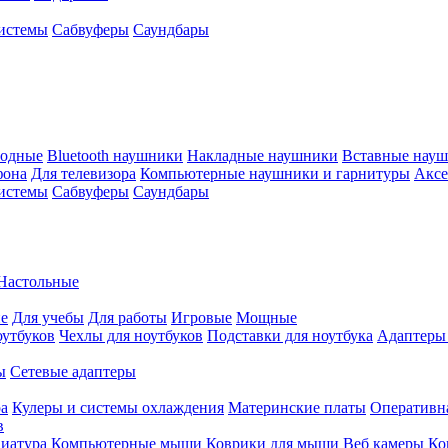
истемы
Сабвуферы
Саундбары
водные
Bluetooth наушники
Накладные наушники
Вставные нау
фона
Для телевизора
Компьютерные наушники и гарнитуры
Аксе
истемы
Сабвуферы
Саундбары
Настольные
е
Для учебы
Для работы
Игровые
Мощные
оутбуков
Чехлы для ноутбуков
Подставки для ноутбука
Адаптеры
ы
Сетевые адаптеры
ра
Кулеры и системы охлаждения
Материнские платы
Оперативн
в
иатура
Компьютерные мыши
Коврики для мыши
Веб камеры
Ко