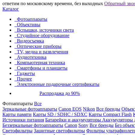
ответим по московскому времени, без выходных
Обратный зво
Каталог
Фотоаппараты
Объективы
Вспышки, источники света
Студийное оборудование
Видеосъемка
Оптические приборы
TV, медиа и развлечения
Аудиотехника
Компьютерная техника
Смартфоны и планшеты
Гаджеты
Прочее
Электронные подарочные сертификаты
Распродажа до 90%
Фотоаппараты
Все
Зеркальные фотоаппараты
Canon EOS
Nikon
Все бренды
Объект
Карты памяти
Карты SD / SDHC / SDXC
Карты Compact Flash
Источники питания
Батарейки и аккумуляторы
Аккумуляторы д
Беззеркальные фотоаппараты
Canon
Sony
Все бренды
Без объек
Светофильтры
Защитные светофильтры
Фильтры ультрафиолет