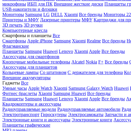
микрофоны
ИБП для ПК
Внешние жесткие диски
Планшеты гр
USB-накопители и флэшки
Мониторы
Samsung
LG
DELL
Xiaomi
Все бренды
Мониторы 22
Принтеры и МФУ
Лазерные принтеры
МФУ
Картриджи для пр
3D печать
3D ручки
Компьютерные кресла
Смартфоны и планшеты
Все
Смартфоны
Apple iPhone
Samsung
Xiaomi
Realme
Все бренды
Н
Флагманские
Планшеты
Samsung
Huawei
Lenovo
Xiaomi
Apple
Все бренды
Аксессуары для смартфонов
Кнопочные мобильные телефоны
Alcatel
Nokia
F+
Все бренды
Аксессуары для планшетов
Кольцевые лампы
Со штативом
C держателем для телефона
Кол
Внешние аккумуляторы
Гаджеты
Все
Умные часы
Apple Watch
Xiaomi
Samsung Galaxy Watch
Huawei
Фитнес браслеты
Xiaomi
Samsung
Huawei
Все бренды
Планшеты
Samsung
Huawei
Lenovo
Xiaomi
Apple
Все бренды
Ак
Квадрокоптеры и аксессуары
Радиоуправляемые модели
Радиоуправляемые автомобили
Ради
Электротранспорт
Гироскутеры
Электросамокаты
Запчасти и а
Электронные книги и аксессуары
Электронные книги
Аксессу
Планшеты графические
MP3 плееры