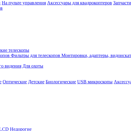
й
На пульте управления
Аксессуары для квадрокоптеров
Запчасти
ов
кие телескопы
копов
Фильтры для телескопов
Монтировки, адаптеры, видоиска
го видения
Для охоты
е
Оптические
Детские
Биологические
USB микроскопы
Аксессу
LCD
Недорогие