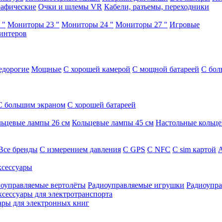
афические
Очки и шлемы VR
Кабели, разъемы, переходники
 "
Мониторы 23 "
Мониторы 24 "
Мониторы 27 "
Игровые
интеров
едорогие
Мощные
С хорошей камерой
С мощной батареей
С бол
С большим экраном
С хорошей батареей
ьцевые лампы 26 см
Кольцевые лампы 45 см
Настольные кольц
Все бренды
C измерением давления
C GPS
C NFC
C sim картой
А
сессуары
оуправляемые вертолёты
Радиоуправляемые игрушки
Радиоупра
ксессуары для электротранспорта
ары для электронных книг