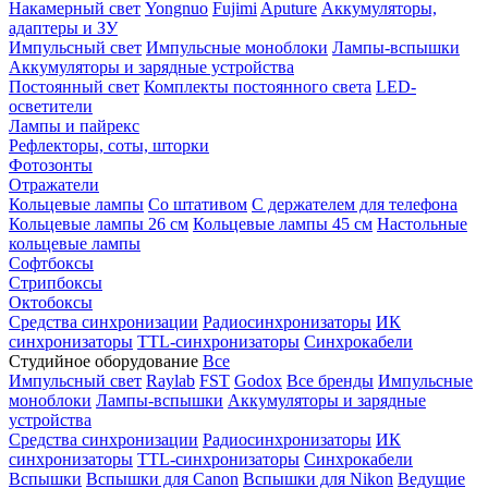
Накамерный свет
Yongnuo
Fujimi
Aputure
Аккумуляторы,
адаптеры и ЗУ
Импульсный свет
Импульсные моноблоки
Лампы-вспышки
Аккумуляторы и зарядные устройства
Постоянный свет
Комплекты постоянного света
LED-
осветители
Лампы и пайрекс
Рефлекторы, соты, шторки
Фотозонты
Отражатели
Кольцевые лампы
Со штативом
С держателем для телефона
Кольцевые лампы 26 см
Кольцевые лампы 45 см
Настольные
кольцевые лампы
Софтбоксы
Стрипбоксы
Октобоксы
Средства синхронизации
Радиосинхронизаторы
ИК
синхронизаторы
TTL-синхронизаторы
Синхрокабели
Студийное оборудование
Все
Импульсный свет
Raylab
FST
Godox
Все бренды
Импульсные
моноблоки
Лампы-вспышки
Аккумуляторы и зарядные
устройства
Средства синхронизации
Радиосинхронизаторы
ИК
синхронизаторы
TTL-синхронизаторы
Синхрокабели
Вспышки
Вспышки для Canon
Вспышки для Nikon
Ведущие