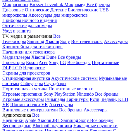
Микроскопы
Bresser
Levenhuk
Микромед
Все бренды
Цифровые
Оптические
Детские
Биологические
USB
микроскопы
Аксессуары для микроскопов
Приборы ночного видения
Оптические дальномеры
Уход и защита
TV, медиа и развлечения
Все
Телевизоры
Samsung
Xiaomi
Sony
Все телевизоры
Аксессуары
Кронштейны для телевизоров
Наушники для телевизора
Медиаплееры
Xiaomi
Dune
Все бренды
Проекторы
Epson
Acer
Sony
LG
Все бренды
Портативные
DLP
LCD
Недорогие
Экраны для проекторов
Стационарная акустика
Акустические системы
Музыкальные
системы
Сабвуферы
Саундбары
Портативная акустика
Портативные колонки
Игровые приставки
Sony PlayStation
Nintendo
Все бренды
Игровые аксессуары
Геймпады
Гарнитуры
Рули, педали, КПП
VR
Шлемы и очки VR
Аксессуары
Виниловые проигрыватели
Все бренды
Аксессуары
Аудиотехника
Все
Наушники
Apple
Xiaomi
JBL
Samsung
Sony
Все бренды
Беспроводные
Bluetooth наушники
Накладные наушники
Вставные наушники
Наушники-вкладыши
Для спорта
С