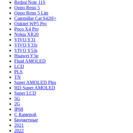
Redmi Note 11S
Oppo Reno 5
Oppo Reno 5 Lite
Caterpillar Cat S42H+
Oukitel WP5 Pro
Poco X4 Pro
Nokia XR20
VIVO Y31
VIVO Y33s
VIVO Y53s
Huawei Y5p
Fluid AMOLED
LCD
PLS
TN
Super AMOLED Plus
HD Super AMOLED
Super LCD
5G
2G
IP68
С Камерой
Бюджетные
2021
2022