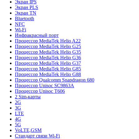
Экран IPS
Экран PLS
Экран TN
Bluetooth
NFC
Wi-Fi
Инфракрасный порт
Процессор MediaTek Helio A22
Процессор MediaTek Helio G25
Процессор MediaTek Helio G35
Процессор MediaTek Helio G36
Процессор MediaTek Helio G37
Процессор MediaTek Helio G85
Процессор MediaTek Helio G88
Процессор Qualcomm Snapdragon 680
Процессор Unisoc SC9863A
Процессор Unisoc T606
2 Sim-карты
2G
3G
LTE
4G
5G
VoLTE,GSM
Стандарт связи Wi-Fi