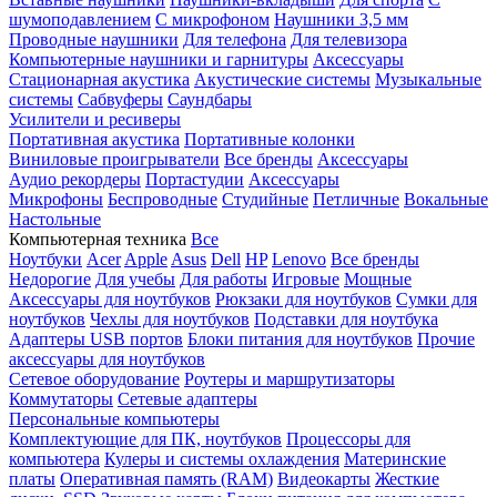
шумоподавлением
С микрофоном
Наушники 3,5 мм
Проводные наушники
Для телефона
Для телевизора
Компьютерные наушники и гарнитуры
Аксессуары
Стационарная акустика
Акустические системы
Музыкальные
системы
Сабвуферы
Саундбары
Усилители и ресиверы
Портативная акустика
Портативные колонки
Виниловые проигрыватели
Все бренды
Аксессуары
Аудио рекордеры
Портастудии
Аксессуары
Микрофоны
Беспроводные
Студийные
Петличные
Вокальные
Настольные
Компьютерная техника
Все
Ноутбуки
Acer
Apple
Asus
Dell
HP
Lenovo
Все бренды
Недорогие
Для учебы
Для работы
Игровые
Мощные
Аксессуары для ноутбуков
Рюкзаки для ноутбуков
Сумки для
ноутбуков
Чехлы для ноутбуков
Подставки для ноутбука
Адаптеры USB портов
Блоки питания для ноутбуков
Прочие
аксессуары для ноутбуков
Сетевое оборудование
Роутеры и маршрутизаторы
Коммутаторы
Сетевые адаптеры
Персональные компьютеры
Комплектующие для ПК, ноутбуков
Процессоры для
компьютера
Кулеры и системы охлаждения
Материнские
платы
Оперативная память (RAM)
Видеокарты
Жесткие