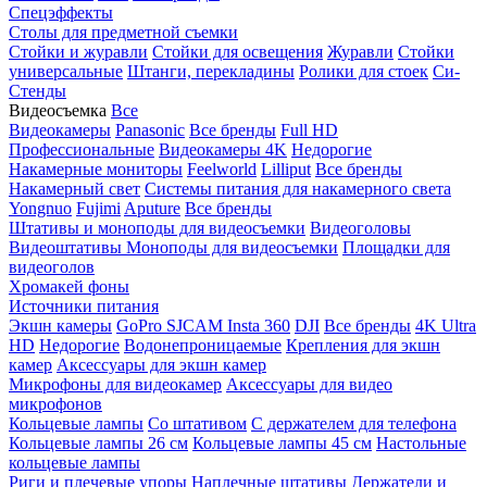
Спецэффекты
Столы для предметной съемки
Стойки и журавли
Стойки для освещения
Журавли
Стойки
универсальные
Штанги, перекладины
Ролики для стоек
Си-
Стенды
Видеосъемка
Все
Видеокамеры
Panasonic
Все бренды
Full HD
Профессиональные
Видеокамеры 4K
Недорогие
Накамерные мониторы
Feelworld
Lilliput
Все бренды
Накамерный свет
Системы питания для накамерного света
Yongnuo
Fujimi
Aputure
Все бренды
Штативы и моноподы для видеосъемки
Видеоголовы
Видеоштативы
Моноподы для видеосъемки
Площадки для
видеоголов
Хромакей фоны
Источники питания
Экшн камеры
GoPro
SJCAM
Insta 360
DJI
Все бренды
4K Ultra
HD
Недорогие
Водонепроницаемые
Крепления для экшн
камер
Аксессуары для экшн камер
Микрофоны для видеокамер
Аксессуары для видео
микрофонов
Кольцевые лампы
Со штативом
C держателем для телефона
Кольцевые лампы 26 см
Кольцевые лампы 45 см
Настольные
кольцевые лампы
Риги и плечевые упоры
Наплечные штативы
Держатели и