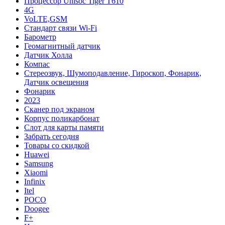
Процессор Unisoc Tiger T610
4G
VoLTE,GSM
Cтандарт связи Wi-Fi
Барометр
Геомагнитный датчик
Датчик Холла
Компас
Стереозвук, Шумоподавление, Гироскоп, Фонарик,
Датчик освещения
Фонарик
2023
Сканер под экраном
Корпус поликарбонат
Слот для карты памяти
Забрать сегодня
Товары со скидкой
Huawei
Samsung
Xiaomi
Infinix
Itel
POCO
Doogee
F+