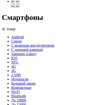
Смартфоны
41 товар
Android
Синие
С мощным аккумулятором
С хорошей камерой
Samsung Galaxy
IOS
NFC
4G
3G
2 SIM
Недорогие
Большой экран
Компактные
Wi-Fi
Bluetooth
До 10000
До 15000