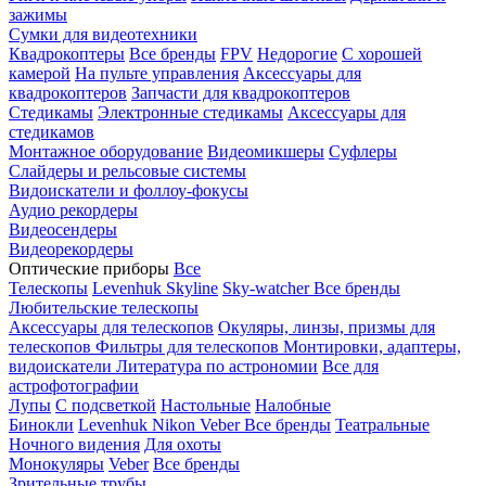
зажимы
Сумки для видеотехники
Квадрокоптеры
Все бренды
FPV
Недорогие
С хорошей
камерой
На пульте управления
Аксессуары для
квадрокоптеров
Запчасти для квадрокоптеров
Стедикамы
Электронные стедикамы
Аксессуары для
стедикамов
Монтажное оборудование
Видеомикшеры
Суфлеры
Слайдеры и рельсовые системы
Видоискатели и фоллоу-фокусы
Аудио рекордеры
Видеосендеры
Видеорекордеры
Оптические приборы
Все
Телескопы
Levenhuk Skyline
Sky-watcher
Все бренды
Любительские телескопы
Аксессуары для телескопов
Окуляры, линзы, призмы для
телескопов
Фильтры для телескопов
Монтировки, адаптеры,
видоискатели
Литература по астрономии
Все для
астрофотографии
Лупы
С подсветкой
Настольные
Налобные
Бинокли
Levenhuk
Nikon
Veber
Все бренды
Театральные
Ночного видения
Для охоты
Монокуляры
Veber
Все бренды
Зрительные трубы