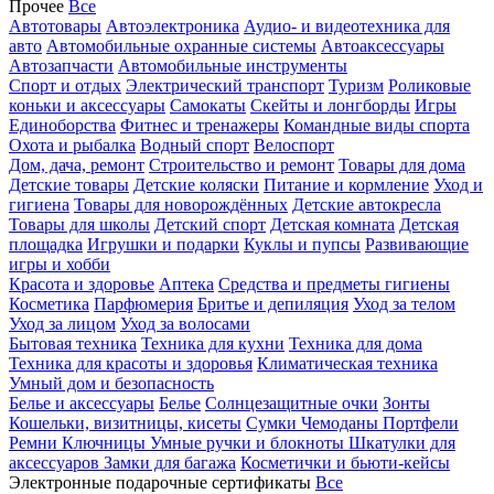
Прочее
Все
Автотовары
Автоэлектроника
Аудио- и видеотехника для
авто
Автомобильные охранные системы
Автоаксессуары
Автозапчасти
Автомобильные инструменты
Спорт и отдых
Электрический транспорт
Туризм
Роликовые
коньки и аксессуары
Самокаты
Скейты и лонгборды
Игры
Единоборства
Фитнес и тренажеры
Командные виды спорта
Охота и рыбалка
Водный спорт
Велоспорт
Дом, дача, ремонт
Строительство и ремонт
Товары для дома
Детские товары
Детские коляски
Питание и кормление
Уход и
гигиена
Товары для новорождённых
Детские автокресла
Товары для школы
Детский спорт
Детская комната
Детская
площадка
Игрушки и подарки
Куклы и пупсы
Развивающие
игры и хобби
Красота и здоровье
Аптека
Средства и предметы гигиены
Косметика
Парфюмерия
Бритье и депиляция
Уход за телом
Уход за лицом
Уход за волосами
Бытовая техника
Техника для кухни
Техника для дома
Техника для красоты и здоровья
Климатическая техника
Умный дом и безопасность
Белье и аксессуары
Белье
Солнцезащитные очки
Зонты
Кошельки, визитницы, кисеты
Сумки
Чемоданы
Портфели
Ремни
Ключницы
Умные ручки и блокноты
Шкатулки для
аксессуаров
Замки для багажа
Косметички и бьюти-кейсы
Электронные подарочные сертификаты
Все