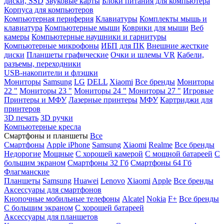
диски, SSD
Звуковые карты
Блоки питания для компьютера
Корпуса для компьютеров
Компьютерная периферия
Клавиатуры
Комплекты мышь и
клавиатура
Компьютерные мыши
Коврики для мыши
Веб
камеры
Компьютерные наушники и гарнитуры
Компьютерные микрофоны
ИБП для ПК
Внешние жесткие
диски
Планшеты графические
Очки и шлемы VR
Кабели,
разъемы, переходники
USB-накопители и флэшки
Мониторы
Samsung
LG
DELL
Xiaomi
Все бренды
Мониторы
22 "
Мониторы 23 "
Мониторы 24 "
Мониторы 27 "
Игровые
Принтеры и МФУ
Лазерные принтеры
МФУ
Картриджи для
принтеров
3D печать
3D ручки
Компьютерные кресла
Смартфоны и планшеты
Все
Смартфоны
Apple iPhone
Samsung
Xiaomi
Realme
Все бренды
Недорогие
Мощные
С хорошей камерой
С мощной батареей
С
большим экраном
Смартфоны 32 Гб
Смартфоны 64 Гб
Флагманские
Планшеты
Samsung
Huawei
Lenovo
Xiaomi
Apple
Все бренды
Аксессуары для смартфонов
Кнопочные мобильные телефоны
Alcatel
Nokia
F+
Все бренды
С большим экраном
С хорошей батареей
Аксессуары для планшетов