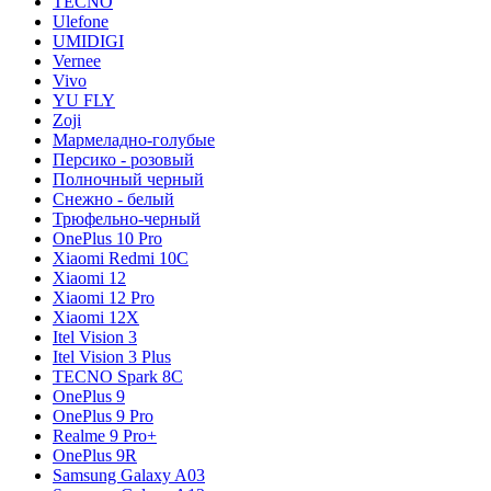
TECNO
Ulefone
UMIDIGI
Vernee
Vivo
YU FLY
Zoji
Мармеладно-голубые
Персико - розовый
Полночный черный
Снежно - белый
Трюфельно-черный
OnePlus 10 Pro
Xiaomi Redmi 10C
Xiaomi 12
Xiaomi 12 Pro
Xiaomi 12X
Itel Vision 3
Itel Vision 3 Plus
TECNO Spark 8C
OnePlus 9
OnePlus 9 Pro
Realme 9 Pro+
OnePlus 9R
Samsung Galaxy A03