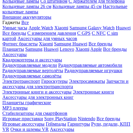
Кольцевые лампы
Со штативом
C держателем для телефона
Кольцевые лампы 26 см
Кольцевые лампы 45 см
Настольные
кольцевые лампы
Внешние аккумуляторы
Гаджеты
Все
Умные часы
Apple Watch
Xiaomi
Samsung Galaxy Watch
Huawei
Все бренды
C измерением давления
C GPS
C NFC
C sim
картой
Аксессуары для умных часов
Фитнес браслеты
Xiaomi
Samsung
Huawei
Все бренды
Планшеты
Samsung
Huawei
Lenovo
Xiaomi
Apple
Все бренды
Аксессуары
Квадрокоптеры и аксессуары
Радиоуправляемые модели
Радиоуправляемые автомобили
Радиоуправляемые вертолёты
Радиоуправляемые игрушки
Радиоуправляемые самолёты
Электротранспорт
Гироскутеры
Электросамокаты
Запчасти и
аксессуары для электротранспорта
Электронные книги и аксессуары
Электронные книги
Аксессуары для электронных книг
Планшеты графические
MP3 плееры
Стабилизаторы для смартфонов
Игровые приставки
Sony PlayStation
Nintendo
Все бренды
Игровые аксессуары
Геймпады
Гарнитуры
Рули, педали, КПП
VR
Очки и шлемы VR
Аксессуары