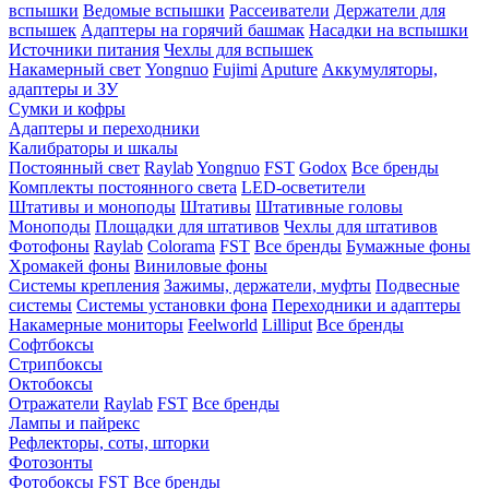
вспышки
Ведомые вспышки
Рассеиватели
Держатели для
вспышек
Адаптеры на горячий башмак
Насадки на вспышки
Источники питания
Чехлы для вспышек
Накамерный свет
Yongnuo
Fujimi
Aputure
Аккумуляторы,
адаптеры и ЗУ
Сумки и кофры
Адаптеры и переходники
Калибраторы и шкалы
Постоянный свет
Raylab
Yongnuo
FST
Godox
Все бренды
Комплекты постоянного света
LED-осветители
Штативы и моноподы
Штативы
Штативные головы
Моноподы
Площадки для штативов
Чехлы для штативов
Фотофоны
Raylab
Colorama
FST
Все бренды
Бумажные фоны
Хромакей фоны
Виниловые фоны
Системы крепления
Зажимы, держатели, муфты
Подвесные
системы
Системы установки фона
Переходники и адаптеры
Накамерные мониторы
Feelworld
Lilliput
Все бренды
Софтбоксы
Стрипбоксы
Октобоксы
Отражатели
Raylab
FST
Все бренды
Лампы и пайрекс
Рефлекторы, соты, шторки
Фотозонты
Фотобоксы
FST
Все бренды