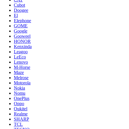
Cubot
Doogee
El
Elephone
GOME
Google
Gooweel
HONOR
Kenxinda
Leagoo
LeEco
Lenovo
M-Horse
Maze
Melrose
Motorola
Nokia
Nomu
OnePlus
Oppo
Oukitel
Realme
SHARP
TCL