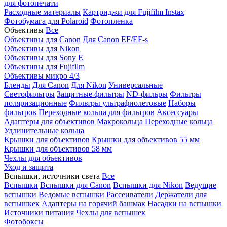
для фотопечати
Расходные материалы
Картриджи для Fujifilm Instax
Фотобумага для Polaroid
Фотопленка
Объективы
Все
Объективы для Canon
Для Canon EF/EF-s
Объективы для Nikon
Объективы для Sony E
Объективы для Fujifilm
Объективы микро 4/3
Бленды
Для Canon
Для Nikon
Универсальные
Светофильтры
Защитные фильтры
ND-фильры
Фильтры
поляризационные
Фильтры ультрафиолетовые
Наборы
фильтров
Переходные кольца для фильтров
Аксессуары
Адаптеры для объективов
Макрокольца
Переходные кольца
Удлинительные кольца
Крышки для объективов
Крышки для объективов 55 мм
Крышки для объективов 58 мм
Чехлы для объективов
Уход и защита
Вспышки, источники света
Все
Вспышки
Вспышки для Canon
Вспышки для Nikon
Ведущие
вспышки
Ведомые вспышки
Рассеиватели
Держатели для
вспышкек
Адаптеры на горячий башмак
Насадки на вспышки
Источники питания
Чехлы для вспышек
Фотобоксы