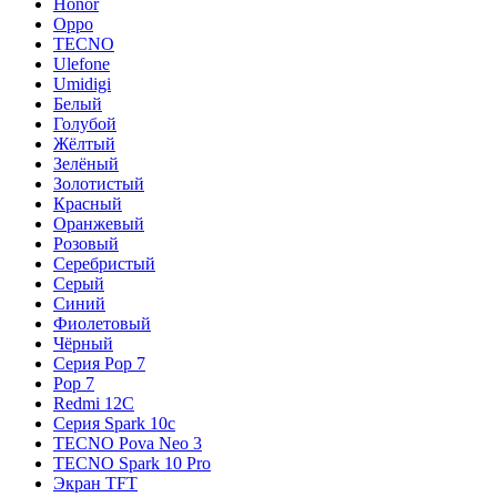
Honor
Oppo
TECNO
Ulefone
Umidigi
Белый
Голубой
Жёлтый
Зелёный
Золотистый
Красный
Оранжевый
Розовый
Серебристый
Серый
Синий
Фиолетовый
Чёрный
Серия Pop 7
Pop 7
Redmi 12C
Серия Spark 10c
TECNO Pova Neo 3
TECNO Spark 10 Pro
Экран TFT