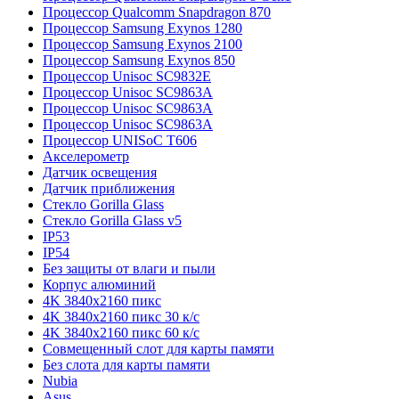
Процессор Qualcomm Snapdragon 870
Процессор Samsung Exynos 1280
Процессор Samsung Exynos 2100
Процессор Samsung Exynos 850
Процессор Unisoc SC9832E
Процессор Unisoc SC9863A
Процессор Unisoc SC9863A
Процессор Unisoc SC9863A
Процессор UNISoC T606
Акселерометр
Датчик освещения
Датчик приближения
Стекло Gorilla Glass
Стекло Gorilla Glass v5
IP53
IP54
Без защиты от влаги и пыли
Корпус алюминий
4K 3840x2160 пикс
4K 3840x2160 пикс 30 к/с
4K 3840x2160 пикс 60 к/с
Совмещенный слот для карты памяти
Без слота для карты памяти
Nubia
Asus