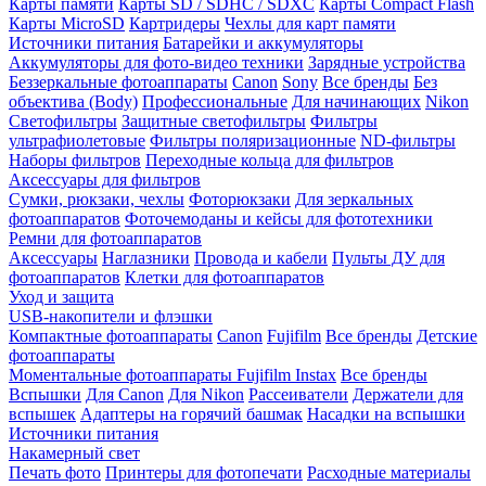
Карты памяти
Карты SD / SDHC / SDXC
Карты Compact Flash
Карты MicroSD
Картридеры
Чехлы для карт памяти
Источники питания
Батарейки и аккумуляторы
Аккумуляторы для фото-видео техники
Зарядные устройства
Беззеркальные фотоаппараты
Canon
Sony
Все бренды
Без
объектива (Body)
Профессиональные
Для начинающих
Nikon
Светофильтры
Защитные светофильтры
Фильтры
ультрафиолетовые
Фильтры поляризационные
ND-фильтры
Наборы фильтров
Переходные кольца для фильтров
Аксессуары для фильтров
Сумки, рюкзаки, чехлы
Фоторюкзаки
Для зеркальных
фотоаппаратов
Фоточемоданы и кейсы для фототехники
Ремни для фотоаппаратов
Аксессуары
Наглазники
Провода и кабели
Пульты ДУ для
фотоаппаратов
Клетки для фотоаппаратов
Уход и защита
USB-накопители и флэшки
Компактные фотоаппараты
Canon
Fujifilm
Все бренды
Детские
фотоаппараты
Моментальные фотоаппараты
Fujifilm Instax
Все бренды
Вспышки
Для Canon
Для Nikon
Рассеиватели
Держатели для
вспышек
Адаптеры на горячий башмак
Насадки на вспышки
Источники питания
Накамерный свет
Печать фото
Принтеры для фотопечати
Расходные материалы