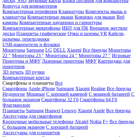
диски, SSD
Звуковые карты
Блоки питания для компьютера
Корпуса для компьютеров
Компьютерная периферия
Клавиатуры
Комплекты мышь и
клавиатура
Компьютерные мыши
Коврики для мыши
Веб
камеры
Компьютерные наушники и гарнитуры
Компьютерные микрофоны
ИБП для ПК
Внешние жесткие
диски
Планшеты графические
Очки и шлемы VR
Кабели,
разъемы, переходники
USB-накопители и флэшки
Мониторы
Samsung
LG
DELL
Xiaomi
Все бренды
Мониторы
22 "
Мониторы 23 "
Мониторы 24 "
Мониторы 27 "
Игровые
Принтеры и МФУ
Лазерные принтеры
МФУ
Картриджи для
принтеров
3D печать
3D ручки
Компьютерные кресла
Смартфоны и планшеты
Все
Смартфоны
Apple iPhone
Samsung
Xiaomi
Realme
Все бренды
Недорогие
Мощные
С хорошей камерой
С мощной батареей
С
большим экраном
Смартфоны 32 Гб
Смартфоны 64 Гб
Флагманские
Планшеты
Samsung
Huawei
Lenovo
Xiaomi
Apple
Все бренды
Аксессуары для смартфонов
Кнопочные мобильные телефоны
Alcatel
Nokia
F+
Все бренды
С большим экраном
С хорошей батареей
Аксессуары для планшетов