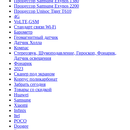
Процессор Samsung Exynos 1380
Процессор Samsung Exynos 2200
Процессор Unisoc Tiger T610
4G
VoLTE,GSM
Cтандарт связи Wi-Fi
Барометр
Геомагнитный датчик
Датчик Холла
Компас
Стереозвук, Шумоподавление, Гироскоп, Фонарик,
Датчик освещения
Фонарик
2023
Сканер под экраном
Корпус поликарбонат
Забрать сегодня
Товары со скидкой
Huawei
Samsung
Xiaomi
Infinix
Itel
POCO
Doogee