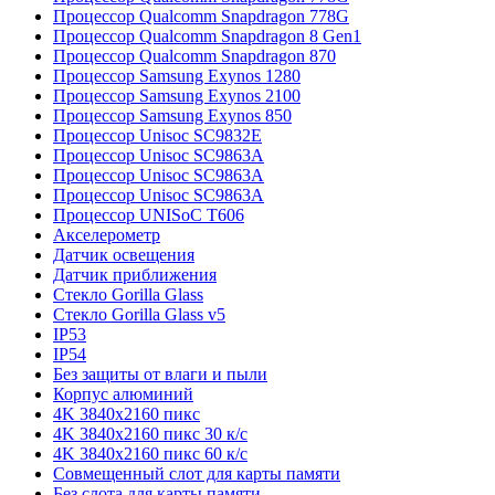
Процессор Qualcomm Snapdragon 778G
Процессор Qualcomm Snapdragon 8 Gen1
Процессор Qualcomm Snapdragon 870
Процессор Samsung Exynos 1280
Процессор Samsung Exynos 2100
Процессор Samsung Exynos 850
Процессор Unisoc SC9832E
Процессор Unisoc SC9863A
Процессор Unisoc SC9863A
Процессор Unisoc SC9863A
Процессор UNISoC T606
Акселерометр
Датчик освещения
Датчик приближения
Стекло Gorilla Glass
Стекло Gorilla Glass v5
IP53
IP54
Без защиты от влаги и пыли
Корпус алюминий
4K 3840x2160 пикс
4K 3840x2160 пикс 30 к/с
4K 3840x2160 пикс 60 к/с
Совмещенный слот для карты памяти
Без слота для карты памяти