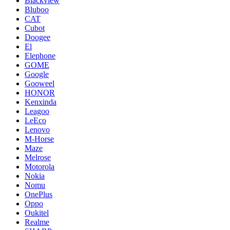
Blackview
Bluboo
CAT
Cubot
Doogee
El
Elephone
GOME
Google
Gooweel
HONOR
Kenxinda
Leagoo
LeEco
Lenovo
M-Horse
Maze
Melrose
Motorola
Nokia
Nomu
OnePlus
Oppo
Oukitel
Realme