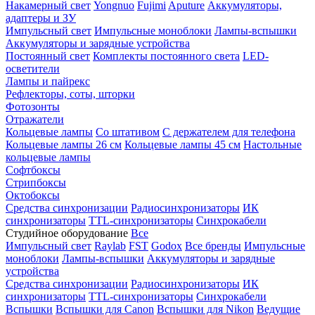
Накамерный свет
Yongnuo
Fujimi
Aputure
Аккумуляторы,
адаптеры и ЗУ
Импульсный свет
Импульсные моноблоки
Лампы-вспышки
Аккумуляторы и зарядные устройства
Постоянный свет
Комплекты постоянного света
LED-
осветители
Лампы и пайрекс
Рефлекторы, соты, шторки
Фотозонты
Отражатели
Кольцевые лампы
Со штативом
С держателем для телефона
Кольцевые лампы 26 см
Кольцевые лампы 45 см
Настольные
кольцевые лампы
Софтбоксы
Стрипбоксы
Октобоксы
Средства синхронизации
Радиосинхронизаторы
ИК
синхронизаторы
TTL-синхронизаторы
Синхрокабели
Студийное оборудование
Все
Импульсный свет
Raylab
FST
Godox
Все бренды
Импульсные
моноблоки
Лампы-вспышки
Аккумуляторы и зарядные
устройства
Средства синхронизации
Радиосинхронизаторы
ИК
синхронизаторы
TTL-синхронизаторы
Синхрокабели
Вспышки
Вспышки для Canon
Вспышки для Nikon
Ведущие