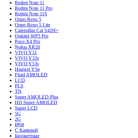
Redmi Note 11
Redmi Note 11 Pro
Redmi Note 11S
Oppo Reno 5
Oppo Reno 5 Lite
Caterpillar Cat S42H+
Oukitel WP5 Pro
Poco X4 Pro
Nokia XR20
VIVO Y31
VIVO Y33s
VIVO Y53s
Huawei Y5p
Fluid AMOLED
LCD
PLS
TN
Super AMOLED Plus
HD Super AMOLED
Super LCD
5G
2G
IP68
С Камерой
Бюджетные