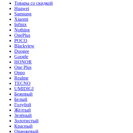
Товары со скидкой
Huawei
Samsung
Xiaomi
Infinix
Nothing
OnePlus
POCO
Blackview
Doogee
Google
HONOR
One Plus
Oppo
Realme
TECNO
UMIDIGI
Бежевый
Белый
Голубой
Жёлтый
Зелёный
Золотистый
Красный
Оранжевый