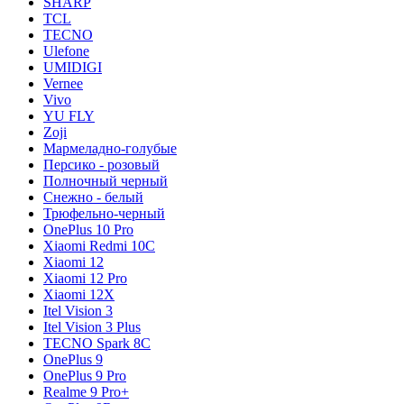
SHARP
TCL
TECNO
Ulefone
UMIDIGI
Vernee
Vivo
YU FLY
Zoji
Мармеладно-голубые
Персико - розовый
Полночный черный
Снежно - белый
Трюфельно-черный
OnePlus 10 Pro
Xiaomi Redmi 10C
Xiaomi 12
Xiaomi 12 Pro
Xiaomi 12X
Itel Vision 3
Itel Vision 3 Plus
TECNO Spark 8C
OnePlus 9
OnePlus 9 Pro
Realme 9 Pro+