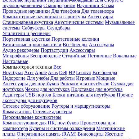
шумоподавлением
С микрофоном
Наушники 3,5 мм
Проводные наушники
Для телефона
Для телевизора
Компьютерные наушники и гарнитуры
Аксессуары
Стационарная акустика
Акустические системы
Музыкальные
системы
Сабвуферы
Саундбары
Усилители и ресиверы
Портативная акустика
Портативные колонки
Виниловые проигрыватели
Все бренды
Аксессуары
Аудио рекордеры
Портастудии
Аксессуары
Микрофоны
Беспроводные
Студийные
Петличные
Вокальные
Настольные
Компьютерная техника
Все
Ноутбуки
Acer
Apple
Asus
Dell
HP
Lenovo
Все бренды
Недорогие
Для учебы
Для работы
Игровые
Мощные
Аксессуары для ноутбуков
Рюкзаки для ноутбуков
Сумки для
ноутбуков
Чехлы для ноутбуков
Подставки для ноутбука
Адаптеры USB портов
Блоки питания для ноутбуков
Прочие
аксессуары для ноутбуков
Сетевое оборудование
Роутеры и маршрутизаторы
Коммутаторы
Сетевые адаптеры
Персональные компьютеры
Комплектующие для ПК, ноутбуков
Процессоры для
компьютера
Кулеры и системы охлаждения
Материнские
платы
Оперативная память (RAM)
Видеокарты
Жесткие