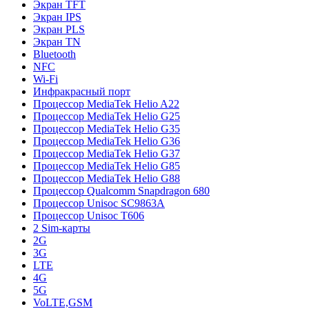
Экран TFT
Экран IPS
Экран PLS
Экран TN
Bluetooth
NFC
Wi-Fi
Инфракрасный порт
Процессор MediaTek Helio A22
Процессор MediaTek Helio G25
Процессор MediaTek Helio G35
Процессор MediaTek Helio G36
Процессор MediaTek Helio G37
Процессор MediaTek Helio G85
Процессор MediaTek Helio G88
Процессор Qualcomm Snapdragon 680
Процессор Unisoc SC9863A
Процессор Unisoc T606
2 Sim-карты
2G
3G
LTE
4G
5G
VoLTE,GSM