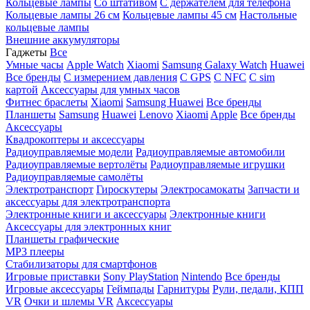
Кольцевые лампы
Со штативом
C держателем для телефона
Кольцевые лампы 26 см
Кольцевые лампы 45 см
Настольные
кольцевые лампы
Внешние аккумуляторы
Гаджеты
Все
Умные часы
Apple Watch
Xiaomi
Samsung Galaxy Watch
Huawei
Все бренды
C измерением давления
C GPS
C NFC
C sim
картой
Аксессуары для умных часов
Фитнес браслеты
Xiaomi
Samsung
Huawei
Все бренды
Планшеты
Samsung
Huawei
Lenovo
Xiaomi
Apple
Все бренды
Аксессуары
Квадрокоптеры и аксессуары
Радиоуправляемые модели
Радиоуправляемые автомобили
Радиоуправляемые вертолёты
Радиоуправляемые игрушки
Радиоуправляемые самолёты
Электротранспорт
Гироскутеры
Электросамокаты
Запчасти и
аксессуары для электротранспорта
Электронные книги и аксессуары
Электронные книги
Аксессуары для электронных книг
Планшеты графические
MP3 плееры
Стабилизаторы для смартфонов
Игровые приставки
Sony PlayStation
Nintendo
Все бренды
Игровые аксессуары
Геймпады
Гарнитуры
Рули, педали, КПП
VR
Очки и шлемы VR
Аксессуары