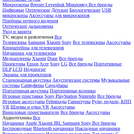
Микроскопы
Bresser
Levenhuk
Микромед
Все бренды
Цифровые
Оптические
Детские
Биологические
USB
микроскопы
Аксессуары для микроскопов
Приборы ночного видения
Оптические дальномеры
Уход и защита
TV, медиа и развлечения
Все
Телевизоры
Samsung
Xiaomi
Sony
Все телевизоры
Аксессуары
Кронштейны для телевизоров
Наушники для телевизора
Медиаплееры
Xiaomi
Dune
Все бренды
Проекторы
Epson
Acer
Sony
LG
Все бренды
Портативные
DLP
LCD
Недорогие
Экраны для проекторов
Стационарная акустика
Акустические системы
Музыкальные
системы
Сабвуферы
Саундбары
Портативная акустика
Портативные колонки
Игровые приставки
Sony PlayStation
Nintendo
Все бренды
Игровые аксессуары
Геймпады
Гарнитуры
Рули, педали, КПП
VR
Шлемы и очки VR
Аксессуары
Виниловые проигрыватели
Все бренды
Аксессуары
Аудиотехника
Все
Наушники
Apple
Xiaomi
JBL
Samsung
Sony
Все бренды
Беспроводные
Bluetooth наушники
Накладные наушники
Вставные наушники
Наушники-вкладыши
Для спорта
С