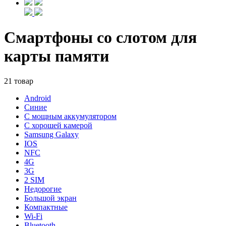
Смартфоны со слотом для
карты памяти
21 товар
Android
Синие
С мощным аккумулятором
С хорошей камерой
Samsung Galaxy
IOS
NFC
4G
3G
2 SIM
Недорогие
Большой экран
Компактные
Wi-Fi
Bluetooth