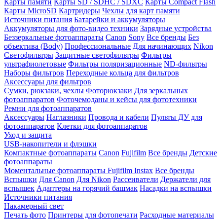
Карты памяти
Карты SD / SDHC / SDXC
Карты Compact Flash
Карты MicroSD
Картридеры
Чехлы для карт памяти
Источники питания
Батарейки и аккумуляторы
Аккумуляторы для фото-видео техники
Зарядные устройства
Беззеркальные фотоаппараты
Canon
Sony
Все бренды
Без
объектива (Body)
Профессиональные
Для начинающих
Nikon
Светофильтры
Защитные светофильтры
Фильтры
ультрафиолетовые
Фильтры поляризационные
ND-фильтры
Наборы фильтров
Переходные кольца для фильтров
Аксессуары для фильтров
Сумки, рюкзаки, чехлы
Фоторюкзаки
Для зеркальных
фотоаппаратов
Фоточемоданы и кейсы для фототехники
Ремни для фотоаппаратов
Аксессуары
Наглазники
Провода и кабели
Пульты ДУ для
фотоаппаратов
Клетки для фотоаппаратов
Уход и защита
USB-накопители и флэшки
Компактные фотоаппараты
Canon
Fujifilm
Все бренды
Детские
фотоаппараты
Моментальные фотоаппараты
Fujifilm Instax
Все бренды
Вспышки
Для Canon
Для Nikon
Рассеиватели
Держатели для
вспышек
Адаптеры на горячий башмак
Насадки на вспышки
Источники питания
Накамерный свет
Печать фото
Принтеры для фотопечати
Расходные материалы