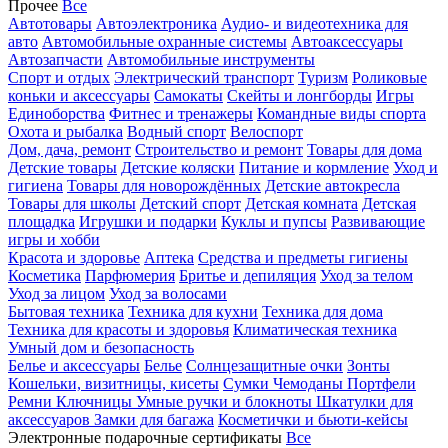
Прочее
Все
Автотовары
Автоэлектроника
Аудио- и видеотехника для
авто
Автомобильные охранные системы
Автоаксессуары
Автозапчасти
Автомобильные инструменты
Спорт и отдых
Электрический транспорт
Туризм
Роликовые
коньки и аксессуары
Самокаты
Скейты и лонгборды
Игры
Единоборства
Фитнес и тренажеры
Командные виды спорта
Охота и рыбалка
Водный спорт
Велоспорт
Дом, дача, ремонт
Строительство и ремонт
Товары для дома
Детские товары
Детские коляски
Питание и кормление
Уход и
гигиена
Товары для новорождённых
Детские автокресла
Товары для школы
Детский спорт
Детская комната
Детская
площадка
Игрушки и подарки
Куклы и пупсы
Развивающие
игры и хобби
Красота и здоровье
Аптека
Средства и предметы гигиены
Косметика
Парфюмерия
Бритье и депиляция
Уход за телом
Уход за лицом
Уход за волосами
Бытовая техника
Техника для кухни
Техника для дома
Техника для красоты и здоровья
Климатическая техника
Умный дом и безопасность
Белье и аксессуары
Белье
Солнцезащитные очки
Зонты
Кошельки, визитницы, кисеты
Сумки
Чемоданы
Портфели
Ремни
Ключницы
Умные ручки и блокноты
Шкатулки для
аксессуаров
Замки для багажа
Косметички и бьюти-кейсы
Электронные подарочные сертификаты
Все