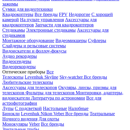
зажимы
Сумки для видеотехники
Квадрокоптеры
Все бренды
FPV
Недорогие
С хорошей
камерой
На пульте управления
Аксессуары для
квадрокоптеров
Запчасти для квадрокоптеров
Стедикамы
Электронные стедикамы
Аксессуары для
стедикамов
Монтажное оборудование
Видеомикшеры
Суфлеры
Слайдеры и рельсовые системы
Видоискатели и фоллоу-фокусы
Аудио рекордеры
Видеосендеры
Видеорекордеры
Оптические приборы
Все
Телескопы
Levenhuk Skyline
Sky-watcher
Все бренды
Любительские телескопы
Аксессуары для телескопов
Окуляры, линзы, призмы для
телескопов
Фильтры для телескопов
Монтировки, адаптеры,
видоискатели
Литература по астрономии
Все для
астрофотографии
Лупы
С подсветкой
Настольные
Налобные
Бинокли
Levenhuk
Nikon
Veber
Все бренды
Театральные
Ночного видения
Для охоты
Монокуляры
Veber
Все бренды
Зрительные трубы