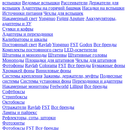
вспышки
Ведомые вспышки
Рассеиватели
Держатели для
вспышек
Адаптеры на горячий башмак
Насадки на вспышки
Источники питания
Чехлы для вспышек
Накамерный свет
Yongnuo
Fujimi
Aputure
Аккумуляторы,
адаптеры и ЗУ
Сумки и кофры
Адаптеры и переходники
Калибраторы и шкалы
Постоянный свет
Raylab
Yongnuo
FST
Godox
Все бренды
Комплекты постоянного света
LED-осветители
Штативы и моноподы
Штативы
Штативные головы
Моноподы
Площадки для штативов
Чехлы для штативов
Фотофоны
Raylab
Colorama
FST
Все бренды
Бумажные фоны
Хромакей фоны
Виниловые фоны
Системы крепления
Зажимы, держатели, муфты
Подвесные
системы
Системы установки фона
Переходники и адаптеры
Накамерные мониторы
Feelworld
Lilliput
Все бренды
Софтбоксы
Стрипбоксы
Октобоксы
Отражатели
Raylab
FST
Все бренды
Лампы и пайрекс
Рефлекторы, соты, шторки
Фотозонты
Фотобоксы
FST
Все бренды