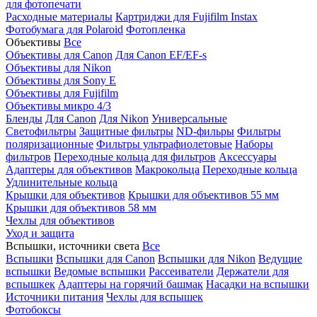
для фотопечати
Расходные материалы
Картриджи для Fujifilm Instax
Фотобумага для Polaroid
Фотопленка
Объективы
Все
Объективы для Canon
Для Canon EF/EF-s
Объективы для Nikon
Объективы для Sony E
Объективы для Fujifilm
Объективы микро 4/3
Бленды
Для Canon
Для Nikon
Универсальные
Светофильтры
Защитные фильтры
ND-фильры
Фильтры
поляризационные
Фильтры ультрафиолетовые
Наборы
фильтров
Переходные кольца для фильтров
Аксессуары
Адаптеры для объективов
Макрокольца
Переходные кольца
Удлинительные кольца
Крышки для объективов
Крышки для объективов 55 мм
Крышки для объективов 58 мм
Чехлы для объективов
Уход и защита
Вспышки, источники света
Все
Вспышки
Вспышки для Canon
Вспышки для Nikon
Ведущие
вспышки
Ведомые вспышки
Рассеиватели
Держатели для
вспышкек
Адаптеры на горячий башмак
Насадки на вспышки
Источники питания
Чехлы для вспышек
Фотобоксы