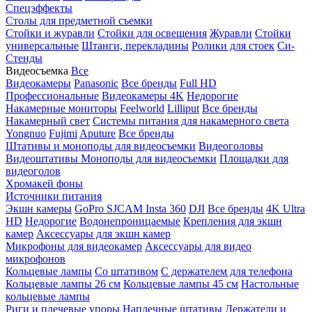
Спецэффекты
Столы для предметной съемки
Стойки и журавли
Стойки для освещения
Журавли
Стойки
универсальные
Штанги, перекладины
Ролики для стоек
Си-
Стенды
Видеосъемка
Все
Видеокамеры
Panasonic
Все бренды
Full HD
Профессиональные
Видеокамеры 4K
Недорогие
Накамерные мониторы
Feelworld
Lilliput
Все бренды
Накамерный свет
Системы питания для накамерного света
Yongnuo
Fujimi
Aputure
Все бренды
Штативы и моноподы для видеосъемки
Видеоголовы
Видеоштативы
Моноподы для видеосъемки
Площадки для
видеоголов
Хромакей фоны
Источники питания
Экшн камеры
GoPro
SJCAM
Insta 360
DJI
Все бренды
4K Ultra
HD
Недорогие
Водонепроницаемые
Крепления для экшн
камер
Аксессуары для экшн камер
Микрофоны для видеокамер
Аксессуары для видео
микрофонов
Кольцевые лампы
Со штативом
C держателем для телефона
Кольцевые лампы 26 см
Кольцевые лампы 45 см
Настольные
кольцевые лампы
Риги и плечевые упоры
Наплечные штативы
Держатели и