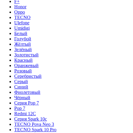
F+
Honor
Oppo
TECNO
Ulefone
Umidigi
Белый
Голубой
Жёлтый
Зелёный
Золотистый
Красный
Оранжевый
Розовый
Серебристый
Серый
Синий
Фиолетовый
Чёрный
Серия Pop 7
Pop 7
Redmi 12C
Серия Spark 10c
TECNO Pova Neo 3
TECNO Spark 10 Pro