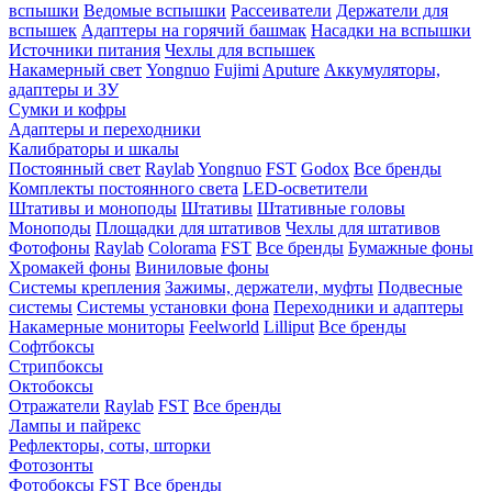
вспышки
Ведомые вспышки
Рассеиватели
Держатели для
вспышек
Адаптеры на горячий башмак
Насадки на вспышки
Источники питания
Чехлы для вспышек
Накамерный свет
Yongnuo
Fujimi
Aputure
Аккумуляторы,
адаптеры и ЗУ
Сумки и кофры
Адаптеры и переходники
Калибраторы и шкалы
Постоянный свет
Raylab
Yongnuo
FST
Godox
Все бренды
Комплекты постоянного света
LED-осветители
Штативы и моноподы
Штативы
Штативные головы
Моноподы
Площадки для штативов
Чехлы для штативов
Фотофоны
Raylab
Colorama
FST
Все бренды
Бумажные фоны
Хромакей фоны
Виниловые фоны
Системы крепления
Зажимы, держатели, муфты
Подвесные
системы
Системы установки фона
Переходники и адаптеры
Накамерные мониторы
Feelworld
Lilliput
Все бренды
Софтбоксы
Стрипбоксы
Октобоксы
Отражатели
Raylab
FST
Все бренды
Лампы и пайрекс
Рефлекторы, соты, шторки
Фотозонты
Фотобоксы
FST
Все бренды