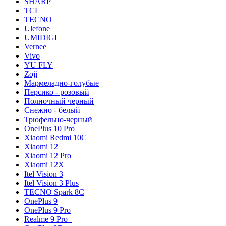
SHARP
TCL
TECNO
Ulefone
UMIDIGI
Vernee
Vivo
YU FLY
Zoji
Мармеладно-голубые
Персико - розовый
Полночный черный
Снежно - белый
Трюфельно-черный
OnePlus 10 Pro
Xiaomi Redmi 10C
Xiaomi 12
Xiaomi 12 Pro
Xiaomi 12X
Itel Vision 3
Itel Vision 3 Plus
TECNO Spark 8C
OnePlus 9
OnePlus 9 Pro
Realme 9 Pro+