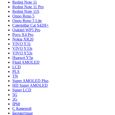
Redmi Note 11
Redmi Note 11 Pro
Redmi Note 11S
Oppo Reno 5
Oppo Reno 5 Lite
Caterpillar Cat S42H+
Oukitel WP5 Pro
Poco X4 Pro
Nokia XR20
VIVO Y31
VIVO Y33s
VIVO Y53s
Huawei Y5p
Fluid AMOLED
LCD
PLS
TN
Super AMOLED Plus
HD Super AMOLED
Super LCD
5G
2G
IP68
С Камерой
Бюджетные