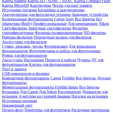
Карты памяти
Карты SD / SDHC / SDXC
Карты Compact Flash
Карты MicroSD
Картридеры
Чехлы для карт памяти
Источники питания
Батарейки и аккумуляторы
Аккумуляторы для фото-видео техники
Зарядные устройства
Беззеркальные фотоаппараты
Canon
Sony
Все бренды
Без
объектива (Body)
Профессиональные
Для начинающих
Nikon
Светофильтры
Защитные светофильтры
Фильтры
ультрафиолетовые
Фильтры поляризационные
ND-фильтры
Наборы фильтров
Переходные кольца для фильтров
Аксессуары для фильтров
Сумки, рюкзаки, чехлы
Фоторюкзаки
Для зеркальных
фотоаппаратов
Фоточемоданы и кейсы для фототехники
Ремни для фотоаппаратов
Аксессуары
Наглазники
Провода и кабели
Пульты ДУ для
фотоаппаратов
Клетки для фотоаппаратов
Уход и защита
USB-накопители и флэшки
Компактные фотоаппараты
Canon
Fujifilm
Все бренды
Детские
фотоаппараты
Моментальные фотоаппараты
Fujifilm Instax
Все бренды
Вспышки
Для Canon
Для Nikon
Рассеиватели
Держатели для
вспышек
Адаптеры на горячий башмак
Насадки на вспышки
Источники питания
Накамерный свет
Печать фото
Принтеры для фотопечати
Расходные материалы