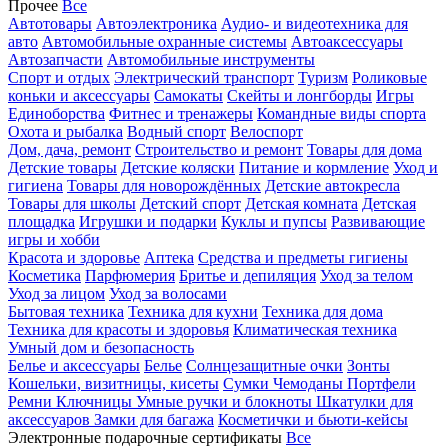
Прочее
Все
Автотовары
Автоэлектроника
Аудио- и видеотехника для
авто
Автомобильные охранные системы
Автоаксессуары
Автозапчасти
Автомобильные инструменты
Спорт и отдых
Электрический транспорт
Туризм
Роликовые
коньки и аксессуары
Самокаты
Скейты и лонгборды
Игры
Единоборства
Фитнес и тренажеры
Командные виды спорта
Охота и рыбалка
Водный спорт
Велоспорт
Дом, дача, ремонт
Строительство и ремонт
Товары для дома
Детские товары
Детские коляски
Питание и кормление
Уход и
гигиена
Товары для новорождённых
Детские автокресла
Товары для школы
Детский спорт
Детская комната
Детская
площадка
Игрушки и подарки
Куклы и пупсы
Развивающие
игры и хобби
Красота и здоровье
Аптека
Средства и предметы гигиены
Косметика
Парфюмерия
Бритье и депиляция
Уход за телом
Уход за лицом
Уход за волосами
Бытовая техника
Техника для кухни
Техника для дома
Техника для красоты и здоровья
Климатическая техника
Умный дом и безопасность
Белье и аксессуары
Белье
Солнцезащитные очки
Зонты
Кошельки, визитницы, кисеты
Сумки
Чемоданы
Портфели
Ремни
Ключницы
Умные ручки и блокноты
Шкатулки для
аксессуаров
Замки для багажа
Косметички и бьюти-кейсы
Электронные подарочные сертификаты
Все