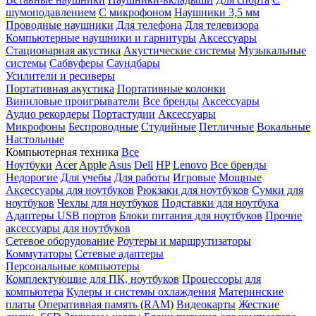
шумоподавлением
С микрофоном
Наушники 3,5 мм
Проводные наушники
Для телефона
Для телевизора
Компьютерные наушники и гарнитуры
Аксессуары
Стационарная акустика
Акустические системы
Музыкальные
системы
Сабвуферы
Саундбары
Усилители и ресиверы
Портативная акустика
Портативные колонки
Виниловые проигрыватели
Все бренды
Аксессуары
Аудио рекордеры
Портастудии
Аксессуары
Микрофоны
Беспроводные
Студийные
Петличные
Вокальные
Настольные
Компьютерная техника
Все
Ноутбуки
Acer
Apple
Asus
Dell
HP
Lenovo
Все бренды
Недорогие
Для учебы
Для работы
Игровые
Мощные
Аксессуары для ноутбуков
Рюкзаки для ноутбуков
Сумки для
ноутбуков
Чехлы для ноутбуков
Подставки для ноутбука
Адаптеры USB портов
Блоки питания для ноутбуков
Прочие
аксессуары для ноутбуков
Сетевое оборудование
Роутеры и маршрутизаторы
Коммутаторы
Сетевые адаптеры
Персональные компьютеры
Комплектующие для ПК, ноутбуков
Процессоры для
компьютера
Кулеры и системы охлаждения
Материнские
платы
Оперативная память (RAM)
Видеокарты
Жесткие