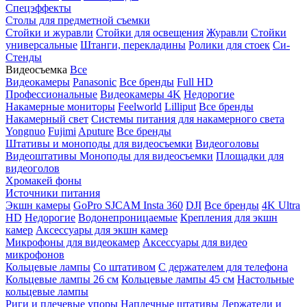
Спецэффекты
Столы для предметной съемки
Стойки и журавли
Стойки для освещения
Журавли
Стойки
универсальные
Штанги, перекладины
Ролики для стоек
Си-
Стенды
Видеосъемка
Все
Видеокамеры
Panasonic
Все бренды
Full HD
Профессиональные
Видеокамеры 4K
Недорогие
Накамерные мониторы
Feelworld
Lilliput
Все бренды
Накамерный свет
Системы питания для накамерного света
Yongnuo
Fujimi
Aputure
Все бренды
Штативы и моноподы для видеосъемки
Видеоголовы
Видеоштативы
Моноподы для видеосъемки
Площадки для
видеоголов
Хромакей фоны
Источники питания
Экшн камеры
GoPro
SJCAM
Insta 360
DJI
Все бренды
4K Ultra
HD
Недорогие
Водонепроницаемые
Крепления для экшн
камер
Аксессуары для экшн камер
Микрофоны для видеокамер
Аксессуары для видео
микрофонов
Кольцевые лампы
Со штативом
C держателем для телефона
Кольцевые лампы 26 см
Кольцевые лампы 45 см
Настольные
кольцевые лампы
Риги и плечевые упоры
Наплечные штативы
Держатели и