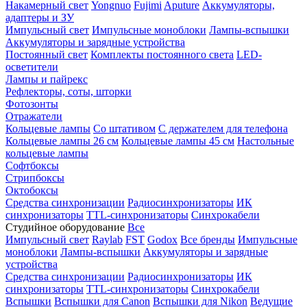
Накамерный свет
Yongnuo
Fujimi
Aputure
Аккумуляторы,
адаптеры и ЗУ
Импульсный свет
Импульсные моноблоки
Лампы-вспышки
Аккумуляторы и зарядные устройства
Постоянный свет
Комплекты постоянного света
LED-
осветители
Лампы и пайрекс
Рефлекторы, соты, шторки
Фотозонты
Отражатели
Кольцевые лампы
Со штативом
С держателем для телефона
Кольцевые лампы 26 см
Кольцевые лампы 45 см
Настольные
кольцевые лампы
Софтбоксы
Стрипбоксы
Октобоксы
Средства синхронизации
Радиосинхронизаторы
ИК
синхронизаторы
TTL-синхронизаторы
Синхрокабели
Студийное оборудование
Все
Импульсный свет
Raylab
FST
Godox
Все бренды
Импульсные
моноблоки
Лампы-вспышки
Аккумуляторы и зарядные
устройства
Средства синхронизации
Радиосинхронизаторы
ИК
синхронизаторы
TTL-синхронизаторы
Синхрокабели
Вспышки
Вспышки для Canon
Вспышки для Nikon
Ведущие