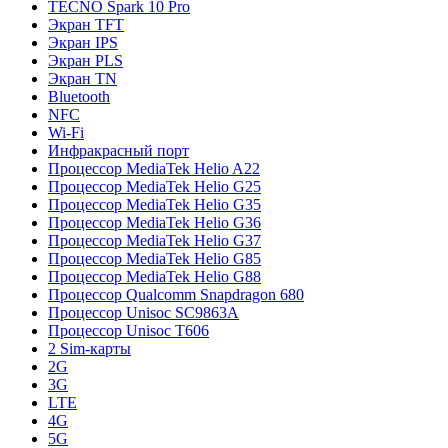
TECNO Spark 10 Pro
Экран TFT
Экран IPS
Экран PLS
Экран TN
Bluetooth
NFC
Wi-Fi
Инфракрасный порт
Процессор MediaTek Helio A22
Процессор MediaTek Helio G25
Процессор MediaTek Helio G35
Процессор MediaTek Helio G36
Процессор MediaTek Helio G37
Процессор MediaTek Helio G85
Процессор MediaTek Helio G88
Процессор Qualcomm Snapdragon 680
Процессор Unisoc SC9863A
Процессор Unisoc T606
2 Sim-карты
2G
3G
LTE
4G
5G