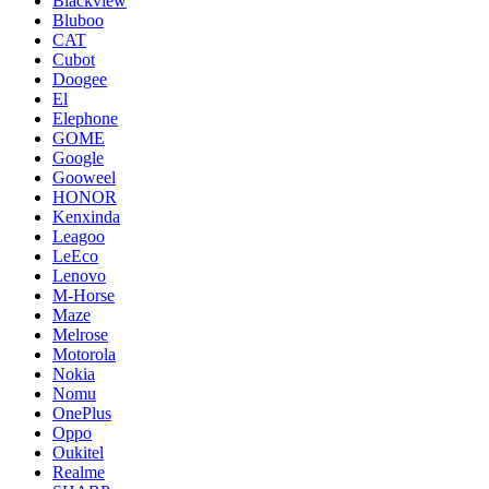
Blackview
Bluboo
CAT
Cubot
Doogee
El
Elephone
GOME
Google
Gooweel
HONOR
Kenxinda
Leagoo
LeEco
Lenovo
M-Horse
Maze
Melrose
Motorola
Nokia
Nomu
OnePlus
Oppo
Oukitel
Realme