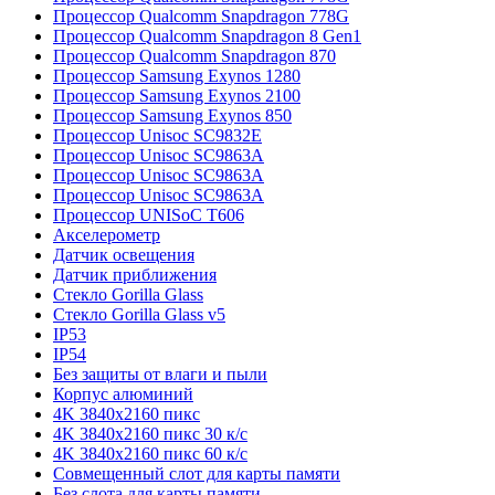
Процессор Qualcomm Snapdragon 778G
Процессор Qualcomm Snapdragon 8 Gen1
Процессор Qualcomm Snapdragon 870
Процессор Samsung Exynos 1280
Процессор Samsung Exynos 2100
Процессор Samsung Exynos 850
Процессор Unisoc SC9832E
Процессор Unisoc SC9863A
Процессор Unisoc SC9863A
Процессор Unisoc SC9863A
Процессор UNISoC T606
Акселерометр
Датчик освещения
Датчик приближения
Стекло Gorilla Glass
Стекло Gorilla Glass v5
IP53
IP54
Без защиты от влаги и пыли
Корпус алюминий
4K 3840x2160 пикс
4K 3840x2160 пикс 30 к/с
4K 3840x2160 пикс 60 к/с
Совмещенный слот для карты памяти
Без слота для карты памяти