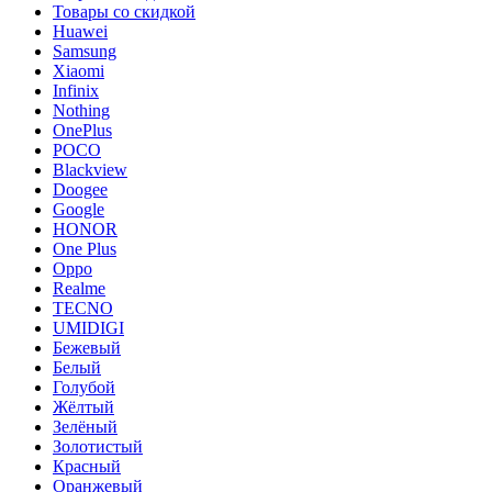
Товары со скидкой
Huawei
Samsung
Xiaomi
Infinix
Nothing
OnePlus
POCO
Blackview
Doogee
Google
HONOR
One Plus
Oppo
Realme
TECNO
UMIDIGI
Бежевый
Белый
Голубой
Жёлтый
Зелёный
Золотистый
Красный
Оранжевый