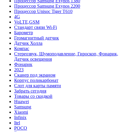
Процессор Samsung Exynos 1380
Процессор Samsung Exynos 2200
Процессор Unisoc Tiger T610
4G
VoLTE,GSM
Cтандарт связи Wi-Fi
Барометр
Геомагнитный датчик
Датчик Холла
Компас
Стереозвук, Шумоподавление, Гироскоп, Фонарик,
Датчик освещения
Фонарик
2023
Сканер под экраном
Корпус поликарбонат
Слот для карты памяти
Забрать сегодня
Товары со скидкой
Huawei
Samsung
Xiaomi
Infinix
Itel
POCO