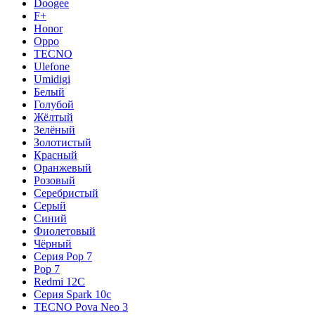
Doogee
F+
Honor
Oppo
TECNO
Ulefone
Umidigi
Белый
Голубой
Жёлтый
Зелёный
Золотистый
Красный
Оранжевый
Розовый
Серебристый
Серый
Синий
Фиолетовый
Чёрный
Серия Pop 7
Pop 7
Redmi 12C
Серия Spark 10c
TECNO Pova Neo 3