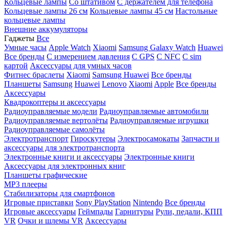
Кольцевые лампы
Со штативом
C держателем для телефона
Кольцевые лампы 26 см
Кольцевые лампы 45 см
Настольные
кольцевые лампы
Внешние аккумуляторы
Гаджеты
Все
Умные часы
Apple Watch
Xiaomi
Samsung Galaxy Watch
Huawei
Все бренды
C измерением давления
C GPS
C NFC
C sim
картой
Аксессуары для умных часов
Фитнес браслеты
Xiaomi
Samsung
Huawei
Все бренды
Планшеты
Samsung
Huawei
Lenovo
Xiaomi
Apple
Все бренды
Аксессуары
Квадрокоптеры и аксессуары
Радиоуправляемые модели
Радиоуправляемые автомобили
Радиоуправляемые вертолёты
Радиоуправляемые игрушки
Радиоуправляемые самолёты
Электротранспорт
Гироскутеры
Электросамокаты
Запчасти и
аксессуары для электротранспорта
Электронные книги и аксессуары
Электронные книги
Аксессуары для электронных книг
Планшеты графические
MP3 плееры
Стабилизаторы для смартфонов
Игровые приставки
Sony PlayStation
Nintendo
Все бренды
Игровые аксессуары
Геймпады
Гарнитуры
Рули, педали, КПП
VR
Очки и шлемы VR
Аксессуары