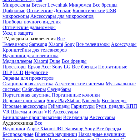
Микроскопы
Bresser
Levenhuk
Микромед
Все бренды
Цифровые
Оптические
Детские
Биологические
USB
микроскопы
Аксессуары для микроскопов
Приборы ночного видения
Оптические дальномеры
Уход и защита
TV, медиа и развлечения
Все
Телевизоры
Samsung
Xiaomi
Sony
Все телевизоры
Аксессуары
Кронштейны для телевизоров
Наушники для телевизора
Медиаплееры
Xiaomi
Dune
Все бренды
Проекторы
Epson
Acer
Sony
LG
Все бренды
Портативные
DLP
LCD
Недорогие
Экраны для проекторов
Стационарная акустика
Акустические системы
Музыкальные
системы
Сабвуферы
Саундбары
Портативная акустика
Портативные колонки
Игровые приставки
Sony PlayStation
Nintendo
Все бренды
Игровые аксессуары
Геймпады
Гарнитуры
Рули, педали, КПП
VR
Шлемы и очки VR
Аксессуары
Виниловые проигрыватели
Все бренды
Аксессуары
Аудиотехника
Все
Наушники
Apple
Xiaomi
JBL
Samsung
Sony
Все бренды
Беспроводные
Bluetooth наушники
Накладные наушники
Вставные наушники
Наушники-вкладыши
Для спорта
С