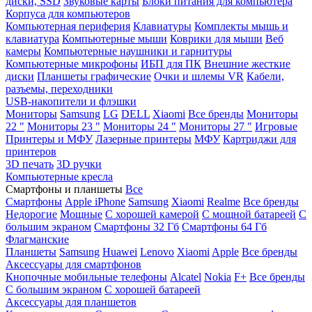
диски, SSD
Звуковые карты
Блоки питания для компьютера
Корпуса для компьютеров
Компьютерная периферия
Клавиатуры
Комплекты мышь и
клавиатура
Компьютерные мыши
Коврики для мыши
Веб
камеры
Компьютерные наушники и гарнитуры
Компьютерные микрофоны
ИБП для ПК
Внешние жесткие
диски
Планшеты графические
Очки и шлемы VR
Кабели,
разъемы, переходники
USB-накопители и флэшки
Мониторы
Samsung
LG
DELL
Xiaomi
Все бренды
Мониторы
22 "
Мониторы 23 "
Мониторы 24 "
Мониторы 27 "
Игровые
Принтеры и МФУ
Лазерные принтеры
МФУ
Картриджи для
принтеров
3D печать
3D ручки
Компьютерные кресла
Смартфоны и планшеты
Все
Смартфоны
Apple iPhone
Samsung
Xiaomi
Realme
Все бренды
Недорогие
Мощные
С хорошей камерой
С мощной батареей
С
большим экраном
Смартфоны 32 Гб
Смартфоны 64 Гб
Флагманские
Планшеты
Samsung
Huawei
Lenovo
Xiaomi
Apple
Все бренды
Аксессуары для смартфонов
Кнопочные мобильные телефоны
Alcatel
Nokia
F+
Все бренды
С большим экраном
С хорошей батареей
Аксессуары для планшетов