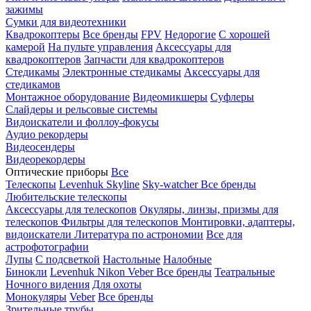
зажимы
Сумки для видеотехники
Квадрокоптеры
Все бренды
FPV
Недорогие
С хорошей
камерой
На пульте управления
Аксессуары для
квадрокоптеров
Запчасти для квадрокоптеров
Стедикамы
Электронные стедикамы
Аксессуары для
стедикамов
Монтажное оборудование
Видеомикшеры
Суфлеры
Слайдеры и рельсовые системы
Видоискатели и фоллоу-фокусы
Аудио рекордеры
Видеосендеры
Видеорекордеры
Оптические приборы
Все
Телескопы
Levenhuk Skyline
Sky-watcher
Все бренды
Любительские телескопы
Аксессуары для телескопов
Окуляры, линзы, призмы для
телескопов
Фильтры для телескопов
Монтировки, адаптеры,
видоискатели
Литература по астрономии
Все для
астрофотографии
Лупы
С подсветкой
Настольные
Налобные
Бинокли
Levenhuk
Nikon
Veber
Все бренды
Театральные
Ночного видения
Для охоты
Монокуляры
Veber
Все бренды
Зрительные трубы