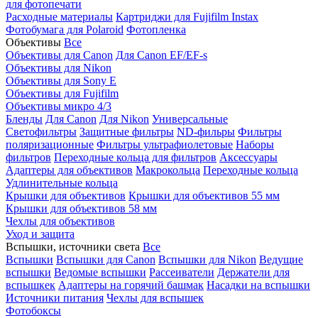
для фотопечати
Расходные материалы
Картриджи для Fujifilm Instax
Фотобумага для Polaroid
Фотопленка
Объективы
Все
Объективы для Canon
Для Canon EF/EF-s
Объективы для Nikon
Объективы для Sony E
Объективы для Fujifilm
Объективы микро 4/3
Бленды
Для Canon
Для Nikon
Универсальные
Светофильтры
Защитные фильтры
ND-фильры
Фильтры
поляризационные
Фильтры ультрафиолетовые
Наборы
фильтров
Переходные кольца для фильтров
Аксессуары
Адаптеры для объективов
Макрокольца
Переходные кольца
Удлинительные кольца
Крышки для объективов
Крышки для объективов 55 мм
Крышки для объективов 58 мм
Чехлы для объективов
Уход и защита
Вспышки, источники света
Все
Вспышки
Вспышки для Canon
Вспышки для Nikon
Ведущие
вспышки
Ведомые вспышки
Рассеиватели
Держатели для
вспышкек
Адаптеры на горячий башмак
Насадки на вспышки
Источники питания
Чехлы для вспышек
Фотобоксы