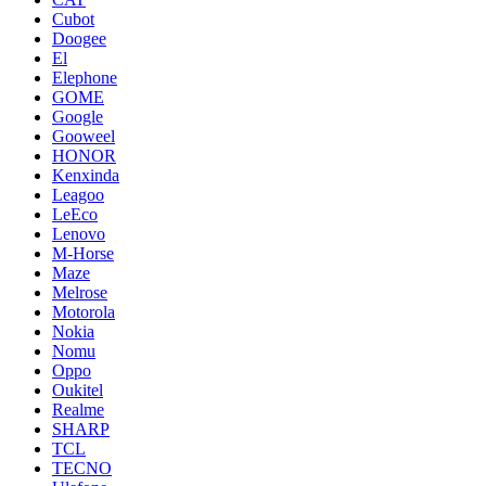
Cubot
Doogee
El
Elephone
GOME
Google
Gooweel
HONOR
Kenxinda
Leagoo
LeEco
Lenovo
M-Horse
Maze
Melrose
Motorola
Nokia
Nomu
Oppo
Oukitel
Realme
SHARP
TCL
TECNO