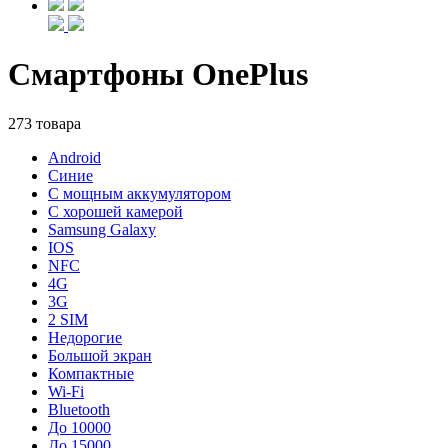
Смартфоны OnePlus
273 товара
Android
Синие
С мощным аккумулятором
С хорошей камерой
Samsung Galaxy
IOS
NFC
4G
3G
2 SIM
Недорогие
Большой экран
Компактные
Wi-Fi
Bluetooth
До 10000
До 15000