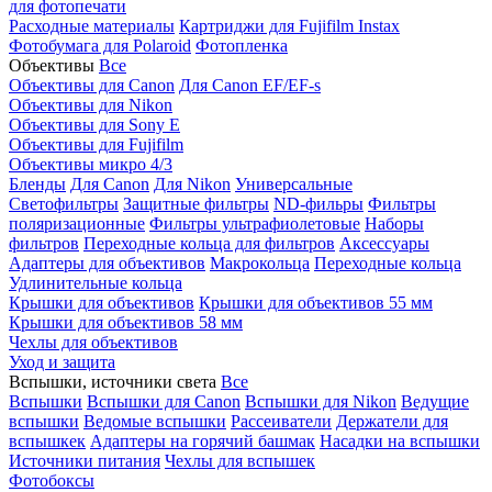
для фотопечати
Расходные материалы
Картриджи для Fujifilm Instax
Фотобумага для Polaroid
Фотопленка
Объективы
Все
Объективы для Canon
Для Canon EF/EF-s
Объективы для Nikon
Объективы для Sony E
Объективы для Fujifilm
Объективы микро 4/3
Бленды
Для Canon
Для Nikon
Универсальные
Светофильтры
Защитные фильтры
ND-фильры
Фильтры
поляризационные
Фильтры ультрафиолетовые
Наборы
фильтров
Переходные кольца для фильтров
Аксессуары
Адаптеры для объективов
Макрокольца
Переходные кольца
Удлинительные кольца
Крышки для объективов
Крышки для объективов 55 мм
Крышки для объективов 58 мм
Чехлы для объективов
Уход и защита
Вспышки, источники света
Все
Вспышки
Вспышки для Canon
Вспышки для Nikon
Ведущие
вспышки
Ведомые вспышки
Рассеиватели
Держатели для
вспышкек
Адаптеры на горячий башмак
Насадки на вспышки
Источники питания
Чехлы для вспышек
Фотобоксы