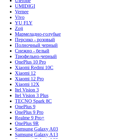
Ulefone
UMIDIGI
Vernee
Vivo
YU FLY
Zoji
Мармеладно-голубые
Персико - розовый
Полночный черный
Снежно - белый
Трюфельно-черный
OnePlus 10 Pro
Xiaomi Redmi 10C
Xiaomi 12
Xiaomi 12 Pro
Xiaomi 12X
Itel Vision 3
Itel Vision 3 Plus
TECNO Spark 8C
OnePlus 9
OnePlus 9 Pro
Realme 9 Pro+
OnePlus 9R
Samsung Galaxy A03
Samsung Galaxy A13