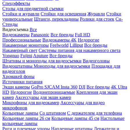
Спецэффекты
Столы для предметной съемки
Стойки и журавли
Стойки для освещения
Журавли
Стойки
универсальные
Штанги, перекладины
Ролики для стоек
Си-
Стенды
Видеосъемка
Все
Видеокамеры
Panasonic
Все бренды
Full HD
Профессиональные
Видеокамеры 4K
Недорогие
Накамерные мониторы
Feelworld
Lilliput
Все бренды
Накамерный свет
Системы питания для накамерного света
Yongnuo
Fujimi
Aputure
Все бренды
Штативы и моноподы для видеосъемки
Видеоголовы
Видеоштативы
Моноподы для видеосъемки
Площадки для
видеоголов
Хромакей фоны
Источники питания
Экшн камеры
GoPro
SJCAM
Insta 360
DJI
Все бренды
4K Ultra
HD
Недорогие
Водонепроницаемые
Крепления для экшн
камер
Аксессуары для экшн камер
Микрофоны для видеокамер
Аксессуары для видео
микрофонов
Кольцевые лампы
Со штативом
C держателем для телефона
Кольцевые лампы 26 см
Кольцевые лампы 45 см
Настольные
кольцевые лампы
Риги и плечевые упоры
Наплечные штативы
Держатели и