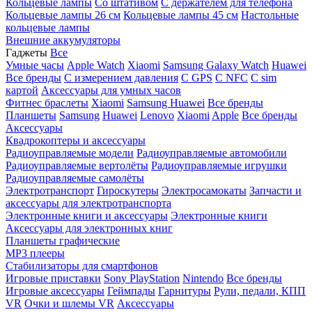
Кольцевые лампы
Со штативом
C держателем для телефона
Кольцевые лампы 26 см
Кольцевые лампы 45 см
Настольные
кольцевые лампы
Внешние аккумуляторы
Гаджеты
Все
Умные часы
Apple Watch
Xiaomi
Samsung Galaxy Watch
Huawei
Все бренды
C измерением давления
C GPS
C NFC
C sim
картой
Аксессуары для умных часов
Фитнес браслеты
Xiaomi
Samsung
Huawei
Все бренды
Планшеты
Samsung
Huawei
Lenovo
Xiaomi
Apple
Все бренды
Аксессуары
Квадрокоптеры и аксессуары
Радиоуправляемые модели
Радиоуправляемые автомобили
Радиоуправляемые вертолёты
Радиоуправляемые игрушки
Радиоуправляемые самолёты
Электротранспорт
Гироскутеры
Электросамокаты
Запчасти и
аксессуары для электротранспорта
Электронные книги и аксессуары
Электронные книги
Аксессуары для электронных книг
Планшеты графические
MP3 плееры
Стабилизаторы для смартфонов
Игровые приставки
Sony PlayStation
Nintendo
Все бренды
Игровые аксессуары
Геймпады
Гарнитуры
Рули, педали, КПП
VR
Очки и шлемы VR
Аксессуары