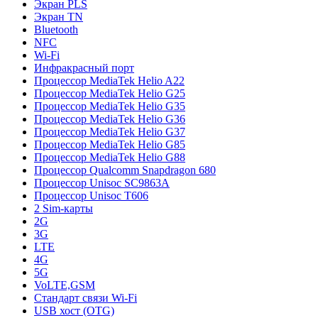
Экран PLS
Экран TN
Bluetooth
NFC
Wi-Fi
Инфракрасный порт
Процессор MediaTek Helio A22
Процессор MediaTek Helio G25
Процессор MediaTek Helio G35
Процессор MediaTek Helio G36
Процессор MediaTek Helio G37
Процессор MediaTek Helio G85
Процессор MediaTek Helio G88
Процессор Qualcomm Snapdragon 680
Процессор Unisoc SC9863A
Процессор Unisoc T606
2 Sim-карты
2G
3G
LTE
4G
5G
VoLTE,GSM
Стандарт связи Wi-Fi
USB хост (OTG)