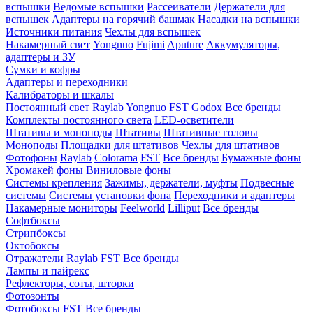
вспышки
Ведомые вспышки
Рассеиватели
Держатели для
вспышек
Адаптеры на горячий башмак
Насадки на вспышки
Источники питания
Чехлы для вспышек
Накамерный свет
Yongnuo
Fujimi
Aputure
Аккумуляторы,
адаптеры и ЗУ
Сумки и кофры
Адаптеры и переходники
Калибраторы и шкалы
Постоянный свет
Raylab
Yongnuo
FST
Godox
Все бренды
Комплекты постоянного света
LED-осветители
Штативы и моноподы
Штативы
Штативные головы
Моноподы
Площадки для штативов
Чехлы для штативов
Фотофоны
Raylab
Colorama
FST
Все бренды
Бумажные фоны
Хромакей фоны
Виниловые фоны
Системы крепления
Зажимы, держатели, муфты
Подвесные
системы
Системы установки фона
Переходники и адаптеры
Накамерные мониторы
Feelworld
Lilliput
Все бренды
Софтбоксы
Стрипбоксы
Октобоксы
Отражатели
Raylab
FST
Все бренды
Лампы и пайрекс
Рефлекторы, соты, шторки
Фотозонты
Фотобоксы
FST
Все бренды