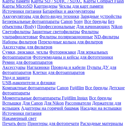
Карты памяти
Карты SD / SDHC / SDXC
Карты Compact Flash
Карты MicroSD
Картридеры
Чехлы для карт памяти
Источники питания
Батарейки и аккумуляторы
Аккумуляторы для фото-видео техники
Зарядные устройства
Беззеркальные фотоаппараты
Canon
Sony
Все бренды
Без
объектива (Body)
Профессиональные
Для начинающих
Nikon
Светофильтры
Защитные светофильтры
Фильтры
ультрафиолетовые
Фильтры поляризационные
ND-фильтры
Наборы фильтров
Переходные кольца для фильтров
Аксессуары для фильтров
Сумки, рюкзаки, чехлы
Фоторюкзаки
Для зеркальных
фотоаппаратов
Фоточемоданы и кейсы для фототехники
Ремни для фотоаппаратов
Аксессуары
Наглазники
Провода и кабели
Пульты ДУ для
фотоаппаратов
Клетки для фотоаппаратов
Уход и защита
USB-накопители и флэшки
Компактные фотоаппараты
Canon
Fujifilm
Все бренды
Детские
фотоаппараты
Моментальные фотоаппараты
Fujifilm Instax
Все бренды
Вспышки
Для Canon
Для Nikon
Рассеиватели
Держатели для
вспышек
Адаптеры на горячий башмак
Насадки на вспышки
Источники питания
Накамерный свет
Печать фото
Принтеры для фотопечати
Расходные материалы