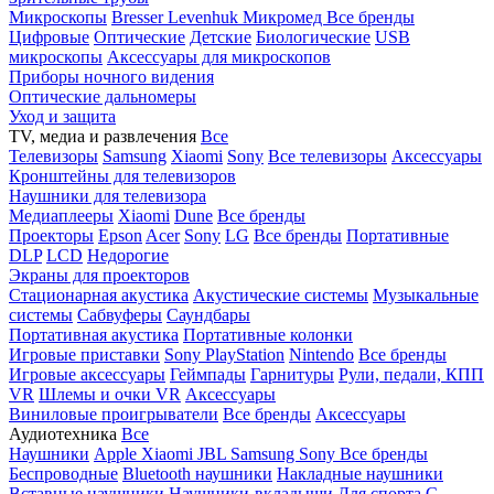
Микроскопы
Bresser
Levenhuk
Микромед
Все бренды
Цифровые
Оптические
Детские
Биологические
USB
микроскопы
Аксессуары для микроскопов
Приборы ночного видения
Оптические дальномеры
Уход и защита
TV, медиа и развлечения
Все
Телевизоры
Samsung
Xiaomi
Sony
Все телевизоры
Аксессуары
Кронштейны для телевизоров
Наушники для телевизора
Медиаплееры
Xiaomi
Dune
Все бренды
Проекторы
Epson
Acer
Sony
LG
Все бренды
Портативные
DLP
LCD
Недорогие
Экраны для проекторов
Стационарная акустика
Акустические системы
Музыкальные
системы
Сабвуферы
Саундбары
Портативная акустика
Портативные колонки
Игровые приставки
Sony PlayStation
Nintendo
Все бренды
Игровые аксессуары
Геймпады
Гарнитуры
Рули, педали, КПП
VR
Шлемы и очки VR
Аксессуары
Виниловые проигрыватели
Все бренды
Аксессуары
Аудиотехника
Все
Наушники
Apple
Xiaomi
JBL
Samsung
Sony
Все бренды
Беспроводные
Bluetooth наушники
Накладные наушники
Вставные наушники
Наушники-вкладыши
Для спорта
С