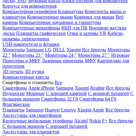
диски, SSD
Звуковые карты
Блоки питания для компьютера
Корпуса для компьютеров
Компьютерная периферия
Клавиатуры
Комплекты мышь и
клавиатура
Компьютерные мыши
Коврики для мыши
Веб
камеры
Компьютерные наушники и гарнитуры
Компьютерные микрофоны
ИБП для ПК
Внешние жесткие
диски
Планшеты графические
Очки и шлемы VR
Кабели,
разъемы, переходники
USB-накопители и флэшки
Мониторы
Samsung
LG
DELL
Xiaomi
Все бренды
Мониторы
22 "
Мониторы 23 "
Мониторы 24 "
Мониторы 27 "
Игровые
Принтеры и МФУ
Лазерные принтеры
МФУ
Картриджи для
принтеров
3D печать
3D ручки
Компьютерные кресла
Смартфоны и планшеты
Все
Смартфоны
Apple iPhone
Samsung
Xiaomi
Realme
Все бренды
Недорогие
Мощные
С хорошей камерой
С мощной батареей
С
большим экраном
Смартфоны 32 Гб
Смартфоны 64 Гб
Флагманские
Планшеты
Samsung
Huawei
Lenovo
Xiaomi
Apple
Все бренды
Аксессуары для смартфонов
Кнопочные мобильные телефоны
Alcatel
Nokia
F+
Все бренды
С большим экраном
С хорошей батареей
Аксессуары для планшетов