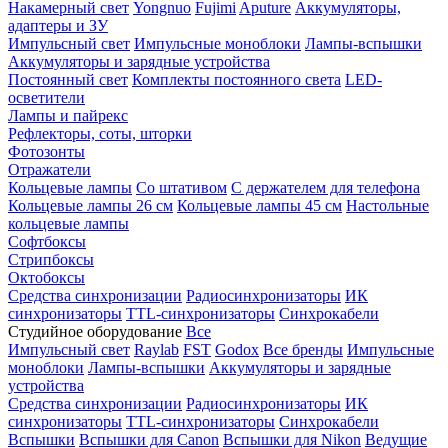
Накамерный свет
Yongnuo
Fujimi
Aputure
Аккумуляторы,
адаптеры и ЗУ
Импульсный свет
Импульсные моноблоки
Лампы-вспышки
Аккумуляторы и зарядные устройства
Постоянный свет
Комплекты постоянного света
LED-
осветители
Лампы и пайрекс
Рефлекторы, соты, шторки
Фотозонты
Отражатели
Кольцевые лампы
Со штативом
С держателем для телефона
Кольцевые лампы 26 см
Кольцевые лампы 45 см
Настольные
кольцевые лампы
Софтбоксы
Стрипбоксы
Октобоксы
Средства синхронизации
Радиосинхронизаторы
ИК
синхронизаторы
TTL-синхронизаторы
Синхрокабели
Студийное оборудование
Все
Импульсный свет
Raylab
FST
Godox
Все бренды
Импульсные
моноблоки
Лампы-вспышки
Аккумуляторы и зарядные
устройства
Средства синхронизации
Радиосинхронизаторы
ИК
синхронизаторы
TTL-синхронизаторы
Синхрокабели
Вспышки
Вспышки для Canon
Вспышки для Nikon
Ведущие