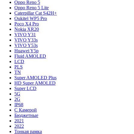
Oppo Reno 5
Oppo Reno 5 Lite
Caterpillar Cat S42H+
Oukitel WP5 Pro
Poco X4 Pro
Nokia XR20
VIVO Y31
VIVO Y33s
VIVO Y53s
Huawei Y5p
Fluid AMOLED
LCD
PLS
TN
Super AMOLED Plus
HD Super AMOLED
Super LCD
5G
2G
IP68
С Камерой
Бюджетные
2021
2022
Тонкая рамка