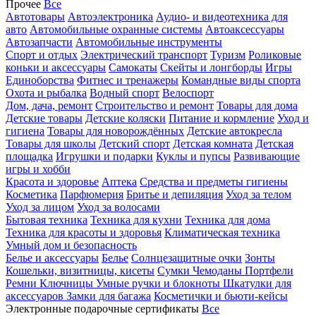
Прочее
Все
Автотовары
Автоэлектроника
Аудио- и видеотехника для
авто
Автомобильные охранные системы
Автоаксессуары
Автозапчасти
Автомобильные инструменты
Спорт и отдых
Электрический транспорт
Туризм
Роликовые
коньки и аксессуары
Самокаты
Скейты и лонгборды
Игры
Единоборства
Фитнес и тренажеры
Командные виды спорта
Охота и рыбалка
Водный спорт
Велоспорт
Дом, дача, ремонт
Строительство и ремонт
Товары для дома
Детские товары
Детские коляски
Питание и кормление
Уход и
гигиена
Товары для новорождённых
Детские автокресла
Товары для школы
Детский спорт
Детская комната
Детская
площадка
Игрушки и подарки
Куклы и пупсы
Развивающие
игры и хобби
Красота и здоровье
Аптека
Средства и предметы гигиены
Косметика
Парфюмерия
Бритье и депиляция
Уход за телом
Уход за лицом
Уход за волосами
Бытовая техника
Техника для кухни
Техника для дома
Техника для красоты и здоровья
Климатическая техника
Умный дом и безопасность
Белье и аксессуары
Белье
Солнцезащитные очки
Зонты
Кошельки, визитницы, кисеты
Сумки
Чемоданы
Портфели
Ремни
Ключницы
Умные ручки и блокноты
Шкатулки для
аксессуаров
Замки для багажа
Косметички и бьюти-кейсы
Электронные подарочные сертификаты
Все