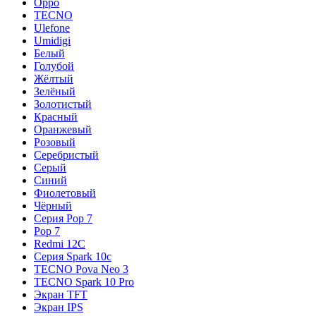
Oppo
TECNO
Ulefone
Umidigi
Белый
Голубой
Жёлтый
Зелёный
Золотистый
Красный
Оранжевый
Розовый
Серебристый
Серый
Синий
Фиолетовый
Чёрный
Серия Pop 7
Pop 7
Redmi 12C
Серия Spark 10c
TECNO Pova Neo 3
TECNO Spark 10 Pro
Экран TFT
Экран IPS