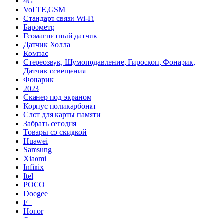
4G
VoLTE,GSM
Cтандарт связи Wi-Fi
Барометр
Геомагнитный датчик
Датчик Холла
Компас
Стереозвук, Шумоподавление, Гироскоп, Фонарик,
Датчик освещения
Фонарик
2023
Сканер под экраном
Корпус поликарбонат
Слот для карты памяти
Забрать сегодня
Товары со скидкой
Huawei
Samsung
Xiaomi
Infinix
Itel
POCO
Doogee
F+
Honor