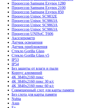
Процессор Samsung Exynos 1280
Процессор Samsung Exynos 2100
Процессор Samsung Exynos 850
Процессор Unisoc SC9832E
Процессор Unisoc SC9863A
Процессор Unisoc SC9863A
Процессор Unisoc SC9863A
Процессор UNISoC T606
Акселерометр
Датчик освещения
Датчик приближения
Стекло Gorilla Glass
Стекло Gorilla Glass v5
IP53
IP54
Без защиты от влаги и пыли
Корпус алюминий
4K 3840x2160 пикс
4K 3840x2160 пикс 30 к/с
4K 3840x2160 пикс 60 к/с
Совмещенный слот для карты памяти
Без слота для карты памяти
Nubia
Asus
F+