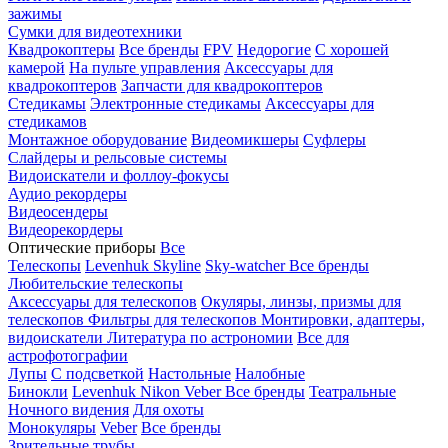
зажимы
Сумки для видеотехники
Квадрокоптеры
Все бренды
FPV
Недорогие
С хорошей
камерой
На пульте управления
Аксессуары для
квадрокоптеров
Запчасти для квадрокоптеров
Стедикамы
Электронные стедикамы
Аксессуары для
стедикамов
Монтажное оборудование
Видеомикшеры
Суфлеры
Слайдеры и рельсовые системы
Видоискатели и фоллоу-фокусы
Аудио рекордеры
Видеосендеры
Видеорекордеры
Оптические приборы
Все
Телескопы
Levenhuk Skyline
Sky-watcher
Все бренды
Любительские телескопы
Аксессуары для телескопов
Окуляры, линзы, призмы для
телескопов
Фильтры для телескопов
Монтировки, адаптеры,
видоискатели
Литература по астрономии
Все для
астрофотографии
Лупы
С подсветкой
Настольные
Налобные
Бинокли
Levenhuk
Nikon
Veber
Все бренды
Театральные
Ночного видения
Для охоты
Монокуляры
Veber
Все бренды
Зрительные трубы