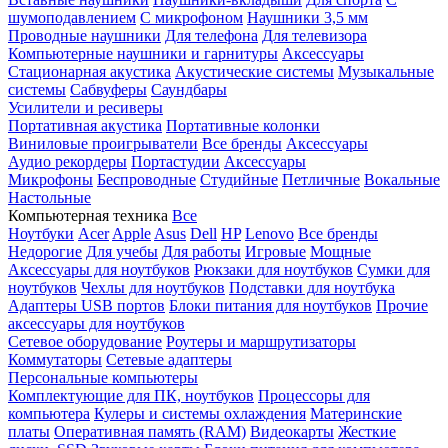
шумоподавлением
С микрофоном
Наушники 3,5 мм
Проводные наушники
Для телефона
Для телевизора
Компьютерные наушники и гарнитуры
Аксессуары
Стационарная акустика
Акустические системы
Музыкальные
системы
Сабвуферы
Саундбары
Усилители и ресиверы
Портативная акустика
Портативные колонки
Виниловые проигрыватели
Все бренды
Аксессуары
Аудио рекордеры
Портастудии
Аксессуары
Микрофоны
Беспроводные
Студийные
Петличные
Вокальные
Настольные
Компьютерная техника
Все
Ноутбуки
Acer
Apple
Asus
Dell
HP
Lenovo
Все бренды
Недорогие
Для учебы
Для работы
Игровые
Мощные
Аксессуары для ноутбуков
Рюкзаки для ноутбуков
Сумки для
ноутбуков
Чехлы для ноутбуков
Подставки для ноутбука
Адаптеры USB портов
Блоки питания для ноутбуков
Прочие
аксессуары для ноутбуков
Сетевое оборудование
Роутеры и маршрутизаторы
Коммутаторы
Сетевые адаптеры
Персональные компьютеры
Комплектующие для ПК, ноутбуков
Процессоры для
компьютера
Кулеры и системы охлаждения
Материнские
платы
Оперативная память (RAM)
Видеокарты
Жесткие