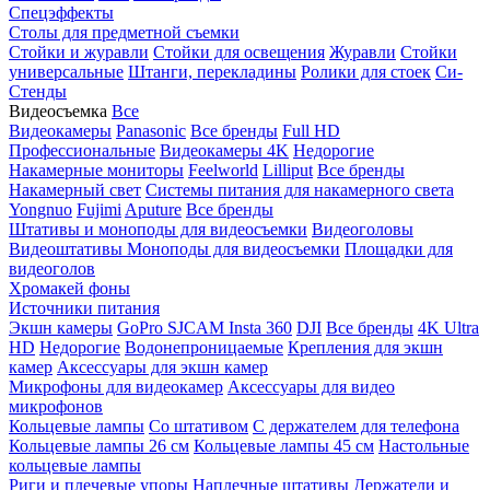
Спецэффекты
Столы для предметной съемки
Стойки и журавли
Стойки для освещения
Журавли
Стойки
универсальные
Штанги, перекладины
Ролики для стоек
Си-
Стенды
Видеосъемка
Все
Видеокамеры
Panasonic
Все бренды
Full HD
Профессиональные
Видеокамеры 4K
Недорогие
Накамерные мониторы
Feelworld
Lilliput
Все бренды
Накамерный свет
Системы питания для накамерного света
Yongnuo
Fujimi
Aputure
Все бренды
Штативы и моноподы для видеосъемки
Видеоголовы
Видеоштативы
Моноподы для видеосъемки
Площадки для
видеоголов
Хромакей фоны
Источники питания
Экшн камеры
GoPro
SJCAM
Insta 360
DJI
Все бренды
4K Ultra
HD
Недорогие
Водонепроницаемые
Крепления для экшн
камер
Аксессуары для экшн камер
Микрофоны для видеокамер
Аксессуары для видео
микрофонов
Кольцевые лампы
Со штативом
C держателем для телефона
Кольцевые лампы 26 см
Кольцевые лампы 45 см
Настольные
кольцевые лампы
Риги и плечевые упоры
Наплечные штативы
Держатели и