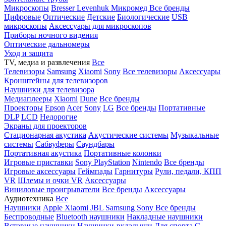
Микроскопы
Bresser
Levenhuk
Микромед
Все бренды
Цифровые
Оптические
Детские
Биологические
USB
микроскопы
Аксессуары для микроскопов
Приборы ночного видения
Оптические дальномеры
Уход и защита
TV, медиа и развлечения
Все
Телевизоры
Samsung
Xiaomi
Sony
Все телевизоры
Аксессуары
Кронштейны для телевизоров
Наушники для телевизора
Медиаплееры
Xiaomi
Dune
Все бренды
Проекторы
Epson
Acer
Sony
LG
Все бренды
Портативные
DLP
LCD
Недорогие
Экраны для проекторов
Стационарная акустика
Акустические системы
Музыкальные
системы
Сабвуферы
Саундбары
Портативная акустика
Портативные колонки
Игровые приставки
Sony PlayStation
Nintendo
Все бренды
Игровые аксессуары
Геймпады
Гарнитуры
Рули, педали, КПП
VR
Шлемы и очки VR
Аксессуары
Виниловые проигрыватели
Все бренды
Аксессуары
Аудиотехника
Все
Наушники
Apple
Xiaomi
JBL
Samsung
Sony
Все бренды
Беспроводные
Bluetooth наушники
Накладные наушники
Вставные наушники
Наушники-вкладыши
Для спорта
С