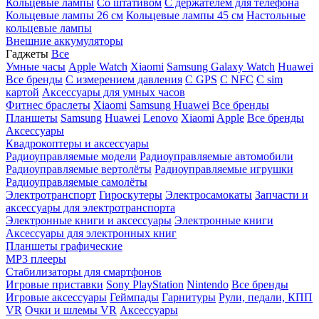
Кольцевые лампы
Со штативом
C держателем для телефона
Кольцевые лампы 26 см
Кольцевые лампы 45 см
Настольные
кольцевые лампы
Внешние аккумуляторы
Гаджеты
Все
Умные часы
Apple Watch
Xiaomi
Samsung Galaxy Watch
Huawei
Все бренды
C измерением давления
C GPS
C NFC
C sim
картой
Аксессуары для умных часов
Фитнес браслеты
Xiaomi
Samsung
Huawei
Все бренды
Планшеты
Samsung
Huawei
Lenovo
Xiaomi
Apple
Все бренды
Аксессуары
Квадрокоптеры и аксессуары
Радиоуправляемые модели
Радиоуправляемые автомобили
Радиоуправляемые вертолёты
Радиоуправляемые игрушки
Радиоуправляемые самолёты
Электротранспорт
Гироскутеры
Электросамокаты
Запчасти и
аксессуары для электротранспорта
Электронные книги и аксессуары
Электронные книги
Аксессуары для электронных книг
Планшеты графические
MP3 плееры
Стабилизаторы для смартфонов
Игровые приставки
Sony PlayStation
Nintendo
Все бренды
Игровые аксессуары
Геймпады
Гарнитуры
Рули, педали, КПП
VR
Очки и шлемы VR
Аксессуары