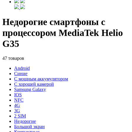
Недорогие смартфоны с
процессором MediaTek Helio
G35
47 товаров
Android
Синие
С мощным аккумулятором
С хорошей камерой
Samsung Galaxy
IOS
NFC
4G
3G
2 SIM
Недорогие
Большой экран
Компактные