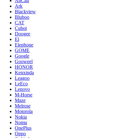
AllCall
Ark
Blackview
Bluboo
CAT
Cubot
Doogee
El
Elephone
GOME
Google
Gooweel
HONOR
Kenxinda
Leagoo
LeEco
Lenovo
M-Horse
Maze
Melrose
Motorola
Nokia
Nomu
OnePlus
Oppo