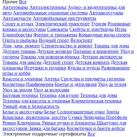
Прочее
Все
Автотовары
Автоэлектроника
Аудио- и видеотехника для
авто
Автомобильные охранные системы
Автоаксессуары
Автозапчасти
Автомобильные инструменты
Спорт и отдых
Электрический транспорт
Туризм
Роликовые
коньки и аксессуары
Самокаты
Скейты и лонгборды
Игры
Единоборства
Фитнес и тренажеры
Командные виды спорта
Охота и рыбалка
Водный спорт
Велоспорт
Дом, дача, ремонт
Строительство и ремонт
Товары для дома
Детские товары
Детские коляски
Питание и кормление
Уход и
гигиена
Товары для новорождённых
Детские автокресла
Товары для школы
Детский спорт
Детская комната
Детская
площадка
Игрушки и подарки
Куклы и пупсы
Развивающие
игры и хобби
Красота и здоровье
Аптека
Средства и предметы гигиены
Косметика
Парфюмерия
Бритье и депиляция
Уход за телом
Уход за лицом
Уход за волосами
Бытовая техника
Техника для кухни
Техника для дома
Техника для красоты и здоровья
Климатическая техника
Умный дом и безопасность
Белье и аксессуары
Белье
Солнцезащитные очки
Зонты
Кошельки, визитницы, кисеты
Сумки
Чемоданы
Портфели
Ремни
Ключницы
Умные ручки и блокноты
Шкатулки для
аксессуаров
Замки для багажа
Косметички и бьюти-кейсы
Электронные подарочные сертификаты
Все