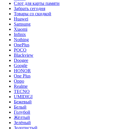
Слот для карты памяти
Забрать сегодня
Товары со скидкой
Huawei
Samsung
Xiaomi
Infinix
Nothing
OnePlus
POCO
Blackview
Doogee
Google
HONOR
One Plus
Oppo
Realme
TECNO
UMIDIGI
Бежевый
Белый
Голубой
Жёлтый
Зелёный
Золотистый