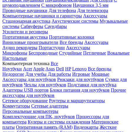
шумоподавлением
С микрофоном
Наушники 3,5 мм
Проводные наушники
Для телефона
Для телевизора
Компьютерные наушники и гарнитуры
Аксессуары
Стационарная акустика
Акустические системы
Музыкальные
системы
Сабвуферы
Саундбары
Усилители и ресиверы
Портативная акустика
Портативные колонки
Виниловые проигрыватели
Все бренды
Аксессуары
Аудио рекордеры
Портастудии
Аксессуары
Микрофоны
Беспроводные
Студийные
Петличные
Вокальные
Настольные
Компьютерная техника
Все
Ноутбуки
Acer
Apple
Asus
Dell
HP
Lenovo
Все бренды
Недорогие
Для учебы
Для работы
Игровые
Мощные
Аксессуары для ноутбуков
Рюкзаки для ноутбуков
Сумки для
ноутбуков
Чехлы для ноутбуков
Подставки для ноутбука
Адаптеры USB портов
Блоки питания для ноутбуков
Прочие
аксессуары для ноутбуков
Сетевое оборудование
Роутеры и маршрутизаторы
Коммутаторы
Сетевые адаптеры
Персональные компьютеры
Комплектующие для ПК, ноутбуков
Процессоры для
компьютера
Кулеры и системы охлаждения
Материнские
платы
Оперативная память (RAM)
Видеокарты
Жесткие