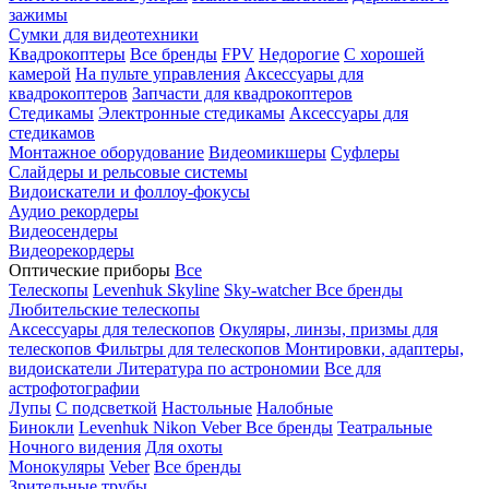
зажимы
Сумки для видеотехники
Квадрокоптеры
Все бренды
FPV
Недорогие
С хорошей
камерой
На пульте управления
Аксессуары для
квадрокоптеров
Запчасти для квадрокоптеров
Стедикамы
Электронные стедикамы
Аксессуары для
стедикамов
Монтажное оборудование
Видеомикшеры
Суфлеры
Слайдеры и рельсовые системы
Видоискатели и фоллоу-фокусы
Аудио рекордеры
Видеосендеры
Видеорекордеры
Оптические приборы
Все
Телескопы
Levenhuk Skyline
Sky-watcher
Все бренды
Любительские телескопы
Аксессуары для телескопов
Окуляры, линзы, призмы для
телескопов
Фильтры для телескопов
Монтировки, адаптеры,
видоискатели
Литература по астрономии
Все для
астрофотографии
Лупы
С подсветкой
Настольные
Налобные
Бинокли
Levenhuk
Nikon
Veber
Все бренды
Театральные
Ночного видения
Для охоты
Монокуляры
Veber
Все бренды
Зрительные трубы