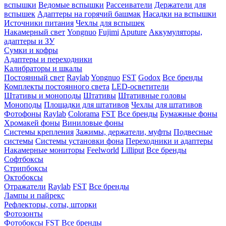
вспышки
Ведомые вспышки
Рассеиватели
Держатели для
вспышек
Адаптеры на горячий башмак
Насадки на вспышки
Источники питания
Чехлы для вспышек
Накамерный свет
Yongnuo
Fujimi
Aputure
Аккумуляторы,
адаптеры и ЗУ
Сумки и кофры
Адаптеры и переходники
Калибраторы и шкалы
Постоянный свет
Raylab
Yongnuo
FST
Godox
Все бренды
Комплекты постоянного света
LED-осветители
Штативы и моноподы
Штативы
Штативные головы
Моноподы
Площадки для штативов
Чехлы для штативов
Фотофоны
Raylab
Colorama
FST
Все бренды
Бумажные фоны
Хромакей фоны
Виниловые фоны
Системы крепления
Зажимы, держатели, муфты
Подвесные
системы
Системы установки фона
Переходники и адаптеры
Накамерные мониторы
Feelworld
Lilliput
Все бренды
Софтбоксы
Стрипбоксы
Октобоксы
Отражатели
Raylab
FST
Все бренды
Лампы и пайрекс
Рефлекторы, соты, шторки
Фотозонты
Фотобоксы
FST
Все бренды