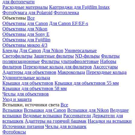
для фотопечати
Расходные материалы
Картриджи для Fujifilm Instax
Фотобумага для Polaroid
Фотопленка
Объективы
Все
Объективы для Canon
Для Canon EF/EF-s
Объективы для Nikon
Объективы для Sony E
Объективы для Fujifilm
Объективы микро 4/3
Бленды
Для Canon
Для Nikon
Универсальные
Светофильтры
Защитные фильтры
ND-фильры
Фильтры
поляризационные
Фильтры ультрафиолетовые
Наборы
фильтров
Переходные кольца для фильтров
Аксессуары
Адаптеры для объективов
Макрокольца
Переходные кольца
Удлинительные кольца
Крышки для объективов
Крышки для объективов 55 мм
Крышки для объективов 58 мм
Чехлы для объективов
Уход и защита
Вспышки, источники света
Все
Вспышки
Вспышки для Canon
Вспышки для Nikon
Ведущие
вспышки
Ведомые вспышки
Рассеиватели
Держатели для
вспышкек
Адаптеры на горячий башмак
Насадки на вспышки
Источники питания
Чехлы для вспышек
Фотобоксы