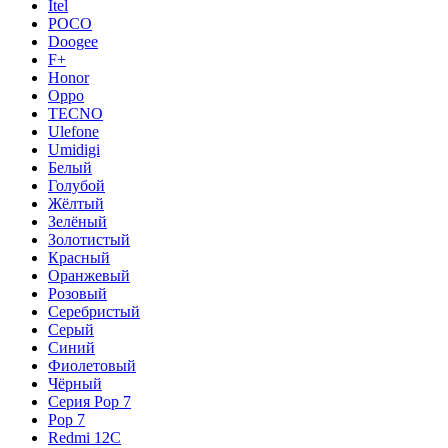
Itel
POCO
Doogee
F+
Honor
Oppo
TECNO
Ulefone
Umidigi
Белый
Голубой
Жёлтый
Зелёный
Золотистый
Красный
Оранжевый
Розовый
Серебристый
Серый
Синий
Фиолетовый
Чёрный
Серия Pop 7
Pop 7
Redmi 12C