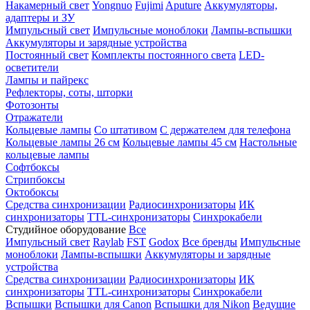
Накамерный свет
Yongnuo
Fujimi
Aputure
Аккумуляторы,
адаптеры и ЗУ
Импульсный свет
Импульсные моноблоки
Лампы-вспышки
Аккумуляторы и зарядные устройства
Постоянный свет
Комплекты постоянного света
LED-
осветители
Лампы и пайрекс
Рефлекторы, соты, шторки
Фотозонты
Отражатели
Кольцевые лампы
Со штативом
С держателем для телефона
Кольцевые лампы 26 см
Кольцевые лампы 45 см
Настольные
кольцевые лампы
Софтбоксы
Стрипбоксы
Октобоксы
Средства синхронизации
Радиосинхронизаторы
ИК
синхронизаторы
TTL-синхронизаторы
Синхрокабели
Студийное оборудование
Все
Импульсный свет
Raylab
FST
Godox
Все бренды
Импульсные
моноблоки
Лампы-вспышки
Аккумуляторы и зарядные
устройства
Средства синхронизации
Радиосинхронизаторы
ИК
синхронизаторы
TTL-синхронизаторы
Синхрокабели
Вспышки
Вспышки для Canon
Вспышки для Nikon
Ведущие