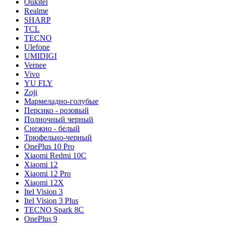
Oukitel
Realme
SHARP
TCL
TECNO
Ulefone
UMIDIGI
Vernee
Vivo
YU FLY
Zoji
Мармеладно-голубые
Персико - розовый
Полночный черный
Снежно - белый
Трюфельно-черный
OnePlus 10 Pro
Xiaomi Redmi 10C
Xiaomi 12
Xiaomi 12 Pro
Xiaomi 12X
Itel Vision 3
Itel Vision 3 Plus
TECNO Spark 8C
OnePlus 9