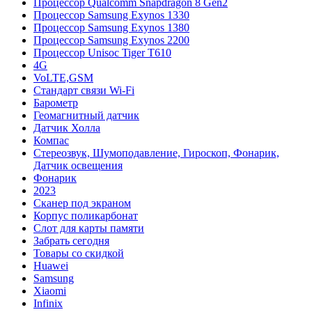
Процессор Qualcomm Snapdragon 8 Gen2
Процессор Samsung Exynos 1330
Процессор Samsung Exynos 1380
Процессор Samsung Exynos 2200
Процессор Unisoc Tiger T610
4G
VoLTE,GSM
Cтандарт связи Wi-Fi
Барометр
Геомагнитный датчик
Датчик Холла
Компас
Стереозвук, Шумоподавление, Гироскоп, Фонарик,
Датчик освещения
Фонарик
2023
Сканер под экраном
Корпус поликарбонат
Слот для карты памяти
Забрать сегодня
Товары со скидкой
Huawei
Samsung
Xiaomi
Infinix