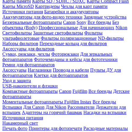
Карты памяти
Карты SD / SDHC / SDXC
Карты Compact Flash
Карты MicroSD
Картридеры
Чехлы для карт памяти
Источники питания
Батарейки и аккумуляторы
Аккумуляторы для фото-видео техники
Зарядные устройства
Беззеркальные фотоаппараты
Canon
Sony
Все бренды
Без
объектива (Body)
Профессиональные
Для начинающих
Nikon
Светофильтры
Защитные светофильтры
Фильтры
ультрафиолетовые
Фильтры поляризационные
ND-фильтры
Наборы фильтров
Переходные кольца для фильтров
Аксессуары для фильтров
Сумки, рюкзаки, чехлы
Фоторюкзаки
Для зеркальных
фотоаппаратов
Фоточемоданы и кейсы для фототехники
Ремни для фотоаппаратов
Аксессуары
Наглазники
Провода и кабели
Пульты ДУ для
фотоаппаратов
Клетки для фотоаппаратов
Уход и защита
USB-накопители и флэшки
Компактные фотоаппараты
Canon
Fujifilm
Все бренды
Детские
фотоаппараты
Моментальные фотоаппараты
Fujifilm Instax
Все бренды
Вспышки
Для Canon
Для Nikon
Рассеиватели
Держатели для
вспышек
Адаптеры на горячий башмак
Насадки на вспышки
Источники питания
Накамерный свет
Печать фото
Принтеры для фотопечати
Расходные материалы