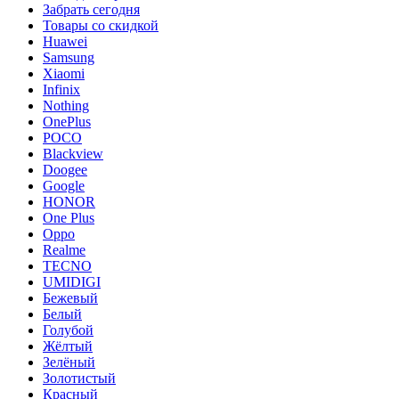
Забрать сегодня
Товары со скидкой
Huawei
Samsung
Xiaomi
Infinix
Nothing
OnePlus
POCO
Blackview
Doogee
Google
HONOR
One Plus
Oppo
Realme
TECNO
UMIDIGI
Бежевый
Белый
Голубой
Жёлтый
Зелёный
Золотистый
Красный