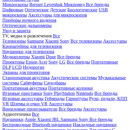
Микроскопы
Bresser
Levenhuk
Микромед
Все бренды
Цифровые
Оптические
Детские
Биологические
USB
микроскопы
Аксессуары для микроскопов
Приборы ночного видения
Оптические дальномеры
Уход и защита
TV, медиа и развлечения
Все
Телевизоры
Samsung
Xiaomi
Sony
Все телевизоры
Аксессуары
Кронштейны для телевизоров
Наушники для телевизора
Медиаплееры
Xiaomi
Dune
Все бренды
Проекторы
Epson
Acer
Sony
LG
Все бренды
Портативные
DLP
LCD
Недорогие
Экраны для проекторов
Стационарная акустика
Акустические системы
Музыкальные
системы
Сабвуферы
Саундбары
Портативная акустика
Портативные колонки
Игровые приставки
Sony PlayStation
Nintendo
Все бренды
Игровые аксессуары
Геймпады
Гарнитуры
Рули, педали, КПП
VR
Шлемы и очки VR
Аксессуары
Виниловые проигрыватели
Все бренды
Аксессуары
Аудиотехника
Все
Наушники
Apple
Xiaomi
JBL
Samsung
Sony
Все бренды
Беспроводные
Bluetooth наушники
Накладные наушники
Вставные наушники
Наушники-вкладыши
Для спорта
С