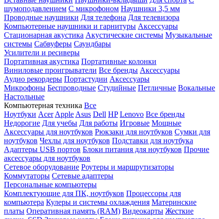
шумоподавлением
С микрофоном
Наушники 3,5 мм
Проводные наушники
Для телефона
Для телевизора
Компьютерные наушники и гарнитуры
Аксессуары
Стационарная акустика
Акустические системы
Музыкальные
системы
Сабвуферы
Саундбары
Усилители и ресиверы
Портативная акустика
Портативные колонки
Виниловые проигрыватели
Все бренды
Аксессуары
Аудио рекордеры
Портастудии
Аксессуары
Микрофоны
Беспроводные
Студийные
Петличные
Вокальные
Настольные
Компьютерная техника
Все
Ноутбуки
Acer
Apple
Asus
Dell
HP
Lenovo
Все бренды
Недорогие
Для учебы
Для работы
Игровые
Мощные
Аксессуары для ноутбуков
Рюкзаки для ноутбуков
Сумки для
ноутбуков
Чехлы для ноутбуков
Подставки для ноутбука
Адаптеры USB портов
Блоки питания для ноутбуков
Прочие
аксессуары для ноутбуков
Сетевое оборудование
Роутеры и маршрутизаторы
Коммутаторы
Сетевые адаптеры
Персональные компьютеры
Комплектующие для ПК, ноутбуков
Процессоры для
компьютера
Кулеры и системы охлаждения
Материнские
платы
Оперативная память (RAM)
Видеокарты
Жесткие