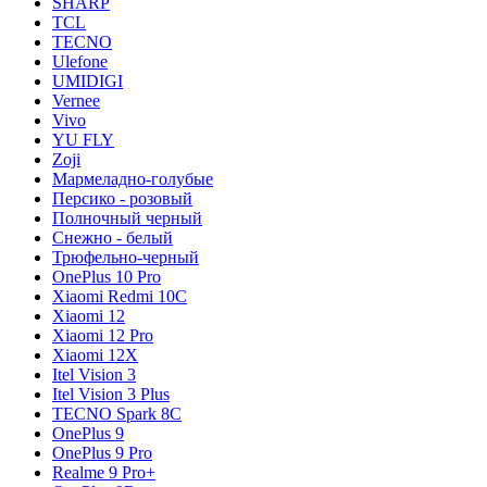
SHARP
TCL
TECNO
Ulefone
UMIDIGI
Vernee
Vivo
YU FLY
Zoji
Мармеладно-голубые
Персико - розовый
Полночный черный
Снежно - белый
Трюфельно-черный
OnePlus 10 Pro
Xiaomi Redmi 10C
Xiaomi 12
Xiaomi 12 Pro
Xiaomi 12X
Itel Vision 3
Itel Vision 3 Plus
TECNO Spark 8C
OnePlus 9
OnePlus 9 Pro
Realme 9 Pro+