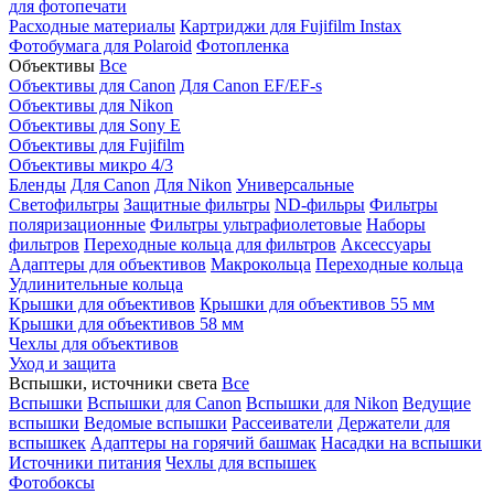
для фотопечати
Расходные материалы
Картриджи для Fujifilm Instax
Фотобумага для Polaroid
Фотопленка
Объективы
Все
Объективы для Canon
Для Canon EF/EF-s
Объективы для Nikon
Объективы для Sony E
Объективы для Fujifilm
Объективы микро 4/3
Бленды
Для Canon
Для Nikon
Универсальные
Светофильтры
Защитные фильтры
ND-фильры
Фильтры
поляризационные
Фильтры ультрафиолетовые
Наборы
фильтров
Переходные кольца для фильтров
Аксессуары
Адаптеры для объективов
Макрокольца
Переходные кольца
Удлинительные кольца
Крышки для объективов
Крышки для объективов 55 мм
Крышки для объективов 58 мм
Чехлы для объективов
Уход и защита
Вспышки, источники света
Все
Вспышки
Вспышки для Canon
Вспышки для Nikon
Ведущие
вспышки
Ведомые вспышки
Рассеиватели
Держатели для
вспышкек
Адаптеры на горячий башмак
Насадки на вспышки
Источники питания
Чехлы для вспышек
Фотобоксы