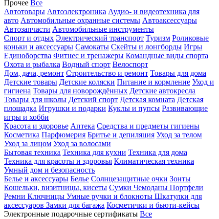
Прочее
Все
Автотовары
Автоэлектроника
Аудио- и видеотехника для
авто
Автомобильные охранные системы
Автоаксессуары
Автозапчасти
Автомобильные инструменты
Спорт и отдых
Электрический транспорт
Туризм
Роликовые
коньки и аксессуары
Самокаты
Скейты и лонгборды
Игры
Единоборства
Фитнес и тренажеры
Командные виды спорта
Охота и рыбалка
Водный спорт
Велоспорт
Дом, дача, ремонт
Строительство и ремонт
Товары для дома
Детские товары
Детские коляски
Питание и кормление
Уход и
гигиена
Товары для новорождённых
Детские автокресла
Товары для школы
Детский спорт
Детская комната
Детская
площадка
Игрушки и подарки
Куклы и пупсы
Развивающие
игры и хобби
Красота и здоровье
Аптека
Средства и предметы гигиены
Косметика
Парфюмерия
Бритье и депиляция
Уход за телом
Уход за лицом
Уход за волосами
Бытовая техника
Техника для кухни
Техника для дома
Техника для красоты и здоровья
Климатическая техника
Умный дом и безопасность
Белье и аксессуары
Белье
Солнцезащитные очки
Зонты
Кошельки, визитницы, кисеты
Сумки
Чемоданы
Портфели
Ремни
Ключницы
Умные ручки и блокноты
Шкатулки для
аксессуаров
Замки для багажа
Косметички и бьюти-кейсы
Электронные подарочные сертификаты
Все