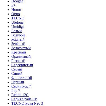
Doogee
F+
Honor
Oppo
TECNO
Ulefone
Umidigi
Белый
Голубой
Жёлтый
Зелёный
Золотистый
Красный
Оранжевый
Розовый
Серебристый
Серый
Синий
Фиолетовый
Чёрный
Серия Pop 7
Pop 7
Redmi 12C
Серия Spark 10c
TECNO Pova Neo 3