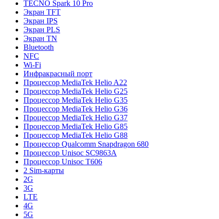
TECNO Spark 10 Pro
Экран TFT
Экран IPS
Экран PLS
Экран TN
Bluetooth
NFC
Wi-Fi
Инфракрасный порт
Процессор MediaTek Helio A22
Процессор MediaTek Helio G25
Процессор MediaTek Helio G35
Процессор MediaTek Helio G36
Процессор MediaTek Helio G37
Процессор MediaTek Helio G85
Процессор MediaTek Helio G88
Процессор Qualcomm Snapdragon 680
Процессор Unisoc SC9863A
Процессор Unisoc T606
2 Sim-карты
2G
3G
LTE
4G
5G