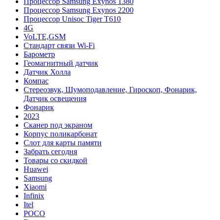
Процессор Samsung Exynos 1380
Процессор Samsung Exynos 2200
Процессор Unisoc Tiger T610
4G
VoLTE,GSM
Cтандарт связи Wi-Fi
Барометр
Геомагнитный датчик
Датчик Холла
Компас
Стереозвук, Шумоподавление, Гироскоп, Фонарик,
Датчик освещения
Фонарик
2023
Сканер под экраном
Корпус поликарбонат
Слот для карты памяти
Забрать сегодня
Товары со скидкой
Huawei
Samsung
Xiaomi
Infinix
Itel
POCO