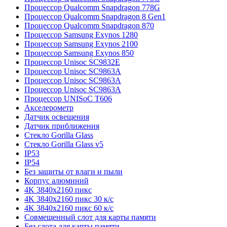
Процессор Qualcomm Snapdragon 778G
Процессор Qualcomm Snapdragon 8 Gen1
Процессор Qualcomm Snapdragon 870
Процессор Samsung Exynos 1280
Процессор Samsung Exynos 2100
Процессор Samsung Exynos 850
Процессор Unisoc SC9832E
Процессор Unisoc SC9863A
Процессор Unisoc SC9863A
Процессор Unisoc SC9863A
Процессор UNISoC T606
Акселерометр
Датчик освещения
Датчик приближения
Стекло Gorilla Glass
Стекло Gorilla Glass v5
IP53
IP54
Без защиты от влаги и пыли
Корпус алюминий
4K 3840x2160 пикс
4K 3840x2160 пикс 30 к/с
4K 3840x2160 пикс 60 к/с
Совмещенный слот для карты памяти
Без слота для карты памяти