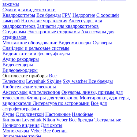
зажимы
Сумки для видеотехники
Квадрокоптеры
Все бренды
FPV
Недорогие
С хорошей
камерой
На пульте управления
Аксессуары для
квадрокоптеров
Запчасти для квадрокоптеров
Стедикамы
Электронные стедикамы
Аксессуары для
стедикамов
Монтажное оборудование
Видеомикшеры
Суфлеры
Слайдеры и рельсовые системы
Видоискатели и фоллоу-фокусы
Аудио рекордеры
Видеосендеры
Видеорекордеры
Оптические приборы
Все
Телескопы
Levenhuk Skyline
Sky-watcher
Все бренды
Любительские телескопы
Аксессуары для телескопов
Окуляры, линзы, призмы для
телескопов
Фильтры для телескопов
Монтировки, адаптеры,
видоискатели
Литература по астрономии
Все для
астрофотографии
Лупы
С подсветкой
Настольные
Налобные
Бинокли
Levenhuk
Nikon
Veber
Все бренды
Театральные
Ночного видения
Для охоты
Монокуляры
Veber
Все бренды
Зрительные трубы