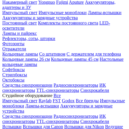
Накамерный свет
Yongnuo
Fujimi
Aputure
Аккумуляторы,
адаптеры и ЗУ
Импульсный свет
Импульсные моноблоки
Лампы-вспышки
Аккумуляторы и зарядные устройства
Постоянный свет
Комплекты постоянного света
LED-
осветители
Лампы и пайрекс
Рефлекторы, соты, шторки
Фотозонты
Отражатели
Кольцевые лампы
Со штативом
С держателем для телефона
Кольцевые лампы 26 см
Кольцевые лампы 45 см
Настольные
кольцевые лампы
Софтбоксы
Стрипбоксы
Октобоксы
Средства синхронизации
Радиосинхронизаторы
ИК
синхронизаторы
TTL-синхронизаторы
Синхрокабели
Студийное оборудование
Все
Импульсный свет
Raylab
FST
Godox
Все бренды
Импульсные
моноблоки
Лампы-вспышки
Аккумуляторы и зарядные
устройства
Средства синхронизации
Радиосинхронизаторы
ИК
синхронизаторы
TTL-синхронизаторы
Синхрокабели
Вспышки
Вспышки для Canon
Вспышки для Nikon
Ведущие