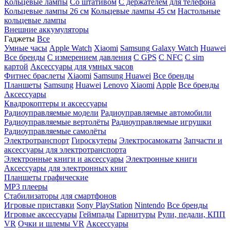
Кольцевые лампы
Со штативом
C держателем для телефона
Кольцевые лампы 26 см
Кольцевые лампы 45 см
Настольные
кольцевые лампы
Внешние аккумуляторы
Гаджеты
Все
Умные часы
Apple Watch
Xiaomi
Samsung Galaxy Watch
Huawei
Все бренды
C измерением давления
C GPS
C NFC
C sim
картой
Аксессуары для умных часов
Фитнес браслеты
Xiaomi
Samsung
Huawei
Все бренды
Планшеты
Samsung
Huawei
Lenovo
Xiaomi
Apple
Все бренды
Аксессуары
Квадрокоптеры и аксессуары
Радиоуправляемые модели
Радиоуправляемые автомобили
Радиоуправляемые вертолёты
Радиоуправляемые игрушки
Радиоуправляемые самолёты
Электротранспорт
Гироскутеры
Электросамокаты
Запчасти и
аксессуары для электротранспорта
Электронные книги и аксессуары
Электронные книги
Аксессуары для электронных книг
Планшеты графические
MP3 плееры
Стабилизаторы для смартфонов
Игровые приставки
Sony PlayStation
Nintendo
Все бренды
Игровые аксессуары
Геймпады
Гарнитуры
Рули, педали, КПП
VR
Очки и шлемы VR
Аксессуары