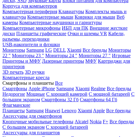
диски, SSD
Звуковые карты
Блоки питания для компьютера
Корпуса для компьютеров
Компьютерная периферия
Клавиатуры
Комплекты мышь и
клавиатура
Компьютерные мыши
Коврики для мыши
Веб
камеры
Компьютерные наушники и гарнитуры
Компьютерные микрофоны
ИБП для ПК
Внешние жесткие
диски
Планшеты графические
Очки и шлемы VR
Кабели,
разъемы, переходники
USB-накопители и флэшки
Мониторы
Samsung
LG
DELL
Xiaomi
Все бренды
Мониторы
22 "
Мониторы 23 "
Мониторы 24 "
Мониторы 27 "
Игровые
Принтеры и МФУ
Лазерные принтеры
МФУ
Картриджи для
принтеров
3D печать
3D ручки
Компьютерные кресла
Смартфоны и планшеты
Все
Смартфоны
Apple iPhone
Samsung
Xiaomi
Realme
Все бренды
Недорогие
Мощные
С хорошей камерой
С мощной батареей
С
большим экраном
Смартфоны 32 Гб
Смартфоны 64 Гб
Флагманские
Планшеты
Samsung
Huawei
Lenovo
Xiaomi
Apple
Все бренды
Аксессуары для смартфонов
Кнопочные мобильные телефоны
Alcatel
Nokia
F+
Все бренды
С большим экраном
С хорошей батареей
Аксессуары для планшетов