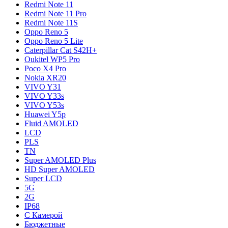
Redmi Note 11
Redmi Note 11 Pro
Redmi Note 11S
Oppo Reno 5
Oppo Reno 5 Lite
Caterpillar Cat S42H+
Oukitel WP5 Pro
Poco X4 Pro
Nokia XR20
VIVO Y31
VIVO Y33s
VIVO Y53s
Huawei Y5p
Fluid AMOLED
LCD
PLS
TN
Super AMOLED Plus
HD Super AMOLED
Super LCD
5G
2G
IP68
С Камерой
Бюджетные