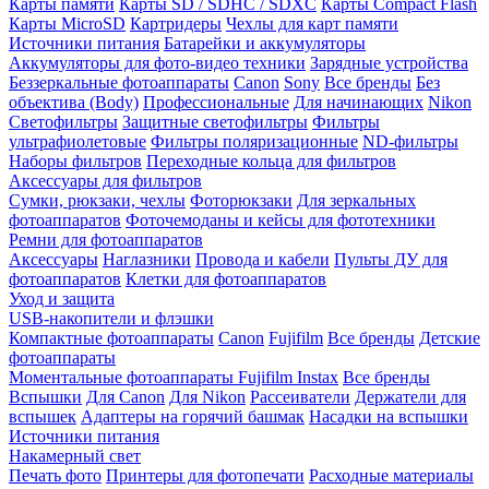
Карты памяти
Карты SD / SDHC / SDXC
Карты Compact Flash
Карты MicroSD
Картридеры
Чехлы для карт памяти
Источники питания
Батарейки и аккумуляторы
Аккумуляторы для фото-видео техники
Зарядные устройства
Беззеркальные фотоаппараты
Canon
Sony
Все бренды
Без
объектива (Body)
Профессиональные
Для начинающих
Nikon
Светофильтры
Защитные светофильтры
Фильтры
ультрафиолетовые
Фильтры поляризационные
ND-фильтры
Наборы фильтров
Переходные кольца для фильтров
Аксессуары для фильтров
Сумки, рюкзаки, чехлы
Фоторюкзаки
Для зеркальных
фотоаппаратов
Фоточемоданы и кейсы для фототехники
Ремни для фотоаппаратов
Аксессуары
Наглазники
Провода и кабели
Пульты ДУ для
фотоаппаратов
Клетки для фотоаппаратов
Уход и защита
USB-накопители и флэшки
Компактные фотоаппараты
Canon
Fujifilm
Все бренды
Детские
фотоаппараты
Моментальные фотоаппараты
Fujifilm Instax
Все бренды
Вспышки
Для Canon
Для Nikon
Рассеиватели
Держатели для
вспышек
Адаптеры на горячий башмак
Насадки на вспышки
Источники питания
Накамерный свет
Печать фото
Принтеры для фотопечати
Расходные материалы