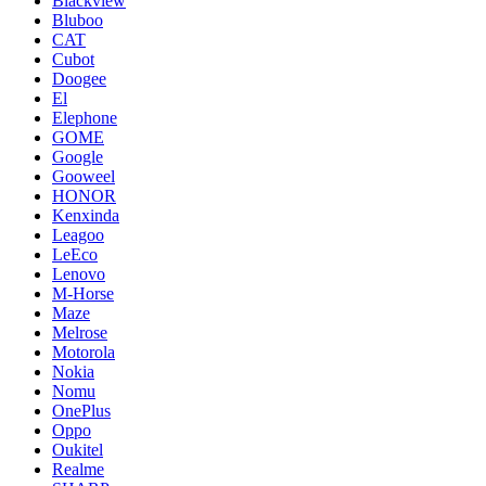
Blackview
Bluboo
CAT
Cubot
Doogee
El
Elephone
GOME
Google
Gooweel
HONOR
Kenxinda
Leagoo
LeEco
Lenovo
M-Horse
Maze
Melrose
Motorola
Nokia
Nomu
OnePlus
Oppo
Oukitel
Realme