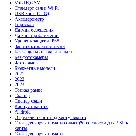
VoLTE,GSM
Стандарт связи Wi-Fi
USB хост (OTG)
Акселерометр
Гироскоп
Датчик освещения
Датчик приближения
Уровень защиты IP68
Защита от влаги и пыли
Без защиты от влаги и пыли
Без фотокамеры
Фотокамера
Бюджетные модели
2021
2022
2023
Тонкая рамка
Сканер
Сканер сзади
Корпус пластик
Android
Отдельный слот под карту памяти
Слот для карты памяти совмещён со слотом для 2 Sim-
карты
Слот для карты памяти