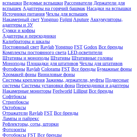
вспышки
Ведомые вспышки
Рассеиватели
Держатели для
вспышек
Адаптеры на горячий башмак
Насадки на вспышки
Источники питания
Чехлы для вспышек
Накамерный свет
Yongnuo
Fujimi
Aputure
Аккумуляторы,
адаптеры и ЗУ
Сумки и кофры
Адаптеры и переходники
Калибраторы и шкалы
Постоянный свет
Raylab
Yongnuo
FST
Godox
Все бренды
Комплекты постоянного света
LED-осветители
Штативы и моноподы
Штативы
Штативные головы
Моноподы
Площадки для штативов
Чехлы для штативов
Фотофоны
Raylab
Colorama
FST
Все бренды
Бумажные фоны
Хромакей фоны
Виниловые фоны
Системы крепления
Зажимы, держатели, муфты
Подвесные
системы
Системы установки фона
Переходники и адаптеры
Накамерные мониторы
Feelworld
Lilliput
Все бренды
Софтбоксы
Стрипбоксы
Октобоксы
Отражатели
Raylab
FST
Все бренды
Лампы и пайрекс
Рефлекторы, соты, шторки
Фотозонты
Фотобоксы
FST
Все бренды