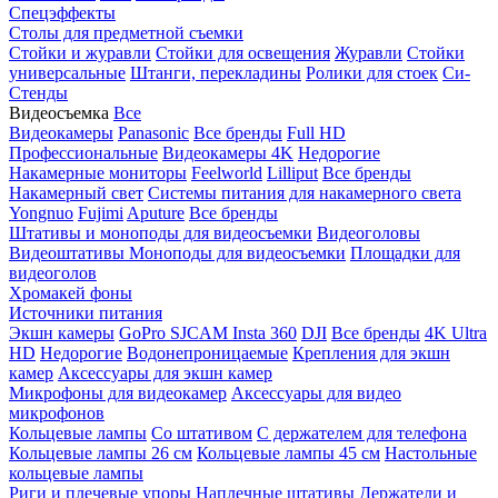
Спецэффекты
Столы для предметной съемки
Стойки и журавли
Стойки для освещения
Журавли
Стойки
универсальные
Штанги, перекладины
Ролики для стоек
Си-
Стенды
Видеосъемка
Все
Видеокамеры
Panasonic
Все бренды
Full HD
Профессиональные
Видеокамеры 4K
Недорогие
Накамерные мониторы
Feelworld
Lilliput
Все бренды
Накамерный свет
Системы питания для накамерного света
Yongnuo
Fujimi
Aputure
Все бренды
Штативы и моноподы для видеосъемки
Видеоголовы
Видеоштативы
Моноподы для видеосъемки
Площадки для
видеоголов
Хромакей фоны
Источники питания
Экшн камеры
GoPro
SJCAM
Insta 360
DJI
Все бренды
4K Ultra
HD
Недорогие
Водонепроницаемые
Крепления для экшн
камер
Аксессуары для экшн камер
Микрофоны для видеокамер
Аксессуары для видео
микрофонов
Кольцевые лампы
Со штативом
C держателем для телефона
Кольцевые лампы 26 см
Кольцевые лампы 45 см
Настольные
кольцевые лампы
Риги и плечевые упоры
Наплечные штативы
Держатели и