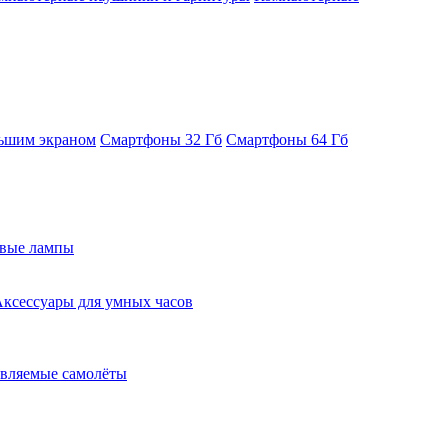
ьшим экраном
Смартфоны 32 Гб
Смартфоны 64 Гб
евые лампы
ксессуары для умных часов
вляемые самолёты