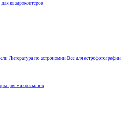
 для квадрокоптеров
тели
Литература по астрономии
Все для астрофотографии
ары для микроскопов