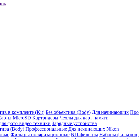
нок
ив в комплекте (Kit)
Без объектива (Body)
Для начинающих
Про
Карты MicroSD
Картридеры
Чехлы для карт памяти
ля фото-видео техники
Зарядные устройства
тива (Body)
Профессиональные
Для начинающих
Nikon
овые
Фильтры поляризационные
ND-фильтры
Наборы фильтров