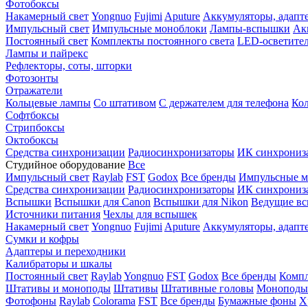
Фотобоксы
Накамерный свет
Yongnuo
Fujimi
Aputure
Аккумуляторы, адапт
Импульсный свет
Импульсные моноблоки
Лампы-вспышки
Ак
Постоянный свет
Комплекты постоянного света
LED-осветите
Лампы и пайрекс
Рефлекторы, соты, шторки
Фотозонты
Отражатели
Кольцевые лампы
Со штативом
С держателем для телефона
Кол
Софтбоксы
Стрипбоксы
Октобоксы
Средства синхронизации
Радиосинхронизаторы
ИК синхрониз
Студийное оборудование
Все
Импульсный свет
Raylab
FST
Godox
Все бренды
Импульсные м
Средства синхронизации
Радиосинхронизаторы
ИК синхрониз
Вспышки
Вспышки для Canon
Вспышки для Nikon
Ведущие в
Источники питания
Чехлы для вспышек
Накамерный свет
Yongnuo
Fujimi
Aputure
Аккумуляторы, адапт
Сумки и кофры
Адаптеры и переходники
Калибраторы и шкалы
Постоянный свет
Raylab
Yongnuo
FST
Godox
Все бренды
Компл
Штативы и моноподы
Штативы
Штативные головы
Моноподы
Фотофоны
Raylab
Colorama
FST
Все бренды
Бумажные фоны
Х