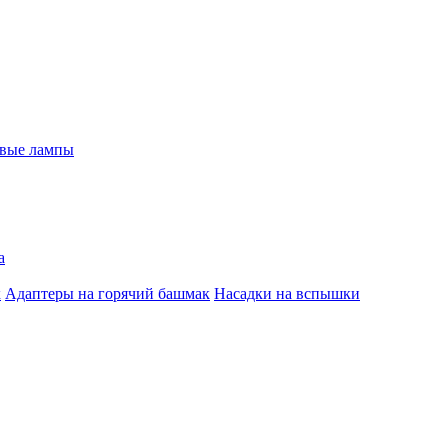
евые лампы
а
к
Адаптеры на горячий башмак
Насадки на вспышки