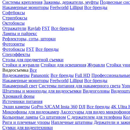
Системы крепления
Зажимы, держатели, муфты
Подвесные си
Накамерные мониторы
Feelworld
Lilliput
Все бренды
Софтбоксы
Стрипбоксы
Октобоксы
Отражатели
Raylab
FST
Все бренды
Лампы и пайрекс
Рефлекторы, соты, шторки
Фотозонты
Фотобоксы
FST
Все бренды
Спецэффекты
Столы для предметной съемки
Стойки и журавли
Стойки для освещения
Журавли
Стойки уни
Видеосъемка
Все
Видеокамеры
Panasonic
Все бренды
Full HD
Профессиональны
Накамерные мониторы
Feelworld
Lilliput
Все бренды
Накамерный свет
Системы питания для накамерного света
Yon
Штативы и моноподы для видеосъемки
Видеоголовы
Видеошт
Хромакей фоны
Источники питания
Экшн камеры
GoPro
SJCAM
Insta 360
DJI
Все бренды
4K Ultra
Микрофоны для видеокамер
Аксессуары для видео микрофоно
Кольцевые лампы
Со штативом
C держателем для телефона
Кол
Риги и плечевые упоры
Наплечные штативы
Держатели и заж
Сумки для видеотехники