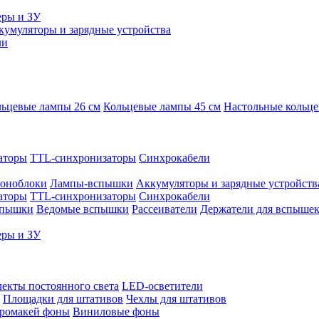
еры и ЗУ
кумуляторы и зарядные устройства
ли
ьцевые лампы 26 см
Кольцевые лампы 45 см
Настольные кольц
аторы
TTL-синхронизаторы
Синхрокабели
оноблоки
Лампы-вспышки
Аккумуляторы и зарядные устройств
аторы
TTL-синхронизаторы
Синхрокабели
спышки
Ведомые вспышки
Рассеиватели
Держатели для вспыше
еры и ЗУ
екты постоянного света
LED-осветители
Площадки для штативов
Чехлы для штативов
ромакей фоны
Виниловые фоны