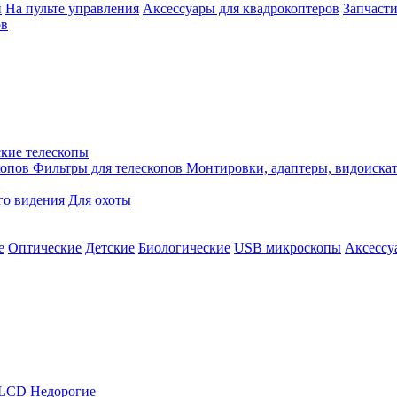
й
На пульте управления
Аксессуары для квадрокоптеров
Запчасти
ов
кие телескопы
копов
Фильтры для телескопов
Монтировки, адаптеры, видоиска
го видения
Для охоты
е
Оптические
Детские
Биологические
USB микроскопы
Аксессу
LCD
Недорогие