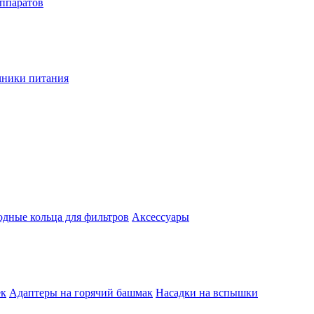
аппаратов
чники питания
одные кольца для фильтров
Аксессуары
ек
Адаптеры на горячий башмак
Насадки на вспышки