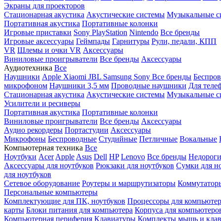
Экраны для проекторов
Стационарная акустика
Акустические системы
Музыкальные с
Портативная акустика
Портативные колонки
Игровые приставки
Sony PlayStation
Nintendo
Все бренды
Игровые аксессуары
Геймпады
Гарнитуры
Рули, педали, КПП
VR
Шлемы и очки VR
Аксессуары
Виниловые проигрыватели
Все бренды
Аксессуары
Аудиотехника
Все
Наушники
Apple
Xiaomi
JBL
Samsung
Sony
Все бренды
Беспро
микрофоном
Наушники 3,5 мм
Проводные наушники
Для теле
Стационарная акустика
Акустические системы
Музыкальные с
Усилители и ресиверы
Портативная акустика
Портативные колонки
Виниловые проигрыватели
Все бренды
Аксессуары
Аудио рекордеры
Портастудии
Аксессуары
Микрофоны
Беспроводные
Студийные
Петличные
Вокальные
Компьютерная техника
Все
Ноутбуки
Acer
Apple
Asus
Dell
HP
Lenovo
Все бренды
Недороги
Аксессуары для ноутбуков
Рюкзаки для ноутбуков
Сумки для н
для ноутбуков
Сетевое оборудование
Роутеры и маршрутизаторы
Коммутатор
Персональные компьютеры
Комплектующие для ПК, ноутбуков
Процессоры для компьюте
карты
Блоки питания для компьютера
Корпуса для компьютеро
Компьютерная периферия
Клавиатуры
Комплекты мышь и клав