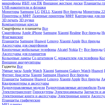
микрофоны
ИБП для ПК
Внешние жесткие диски
Планшеты гр
USB-накопители и флэшки
Мониторы
Samsung
LG
DELL
Xiaomi
Все бренды
Мониторы 22
Принтеры и МФУ
Лазерные принтеры
МФУ
Картриджи для пр
3D печать
3D ручки
Компьютерные кресла
Смартфоны и планшеты
Все
Смартфоны
Apple iPhone
Samsung
Xiaomi
Realme
Все бренды
Н
Флагманские
Планшеты
Samsung
Huawei
Lenovo
Xiaomi
Apple
Все бренды
Аксессуары для смартфонов
Кнопочные мобильные телефоны
Alcatel
Nokia
F+
Все бренды
Аксессуары для планшетов
Кольцевые лампы
Со штативом
C держателем для телефона
Кол
Внешние аккумуляторы
Гаджеты
Все
Умные часы
Apple Watch
Xiaomi
Samsung Galaxy Watch
Huawei
Фитнес браслеты
Xiaomi
Samsung
Huawei
Все бренды
Планшеты
Samsung
Huawei
Lenovo
Xiaomi
Apple
Все бренды
Ак
Квадрокоптеры и аксессуары
Радиоуправляемые модели
Радиоуправляемые автомобили
Ради
Электротранспорт
Гироскутеры
Электросамокаты
Запчасти и а
Электронные книги и аксессуары
Электронные книги
Аксессу
Планшеты графические
MP3 плееры