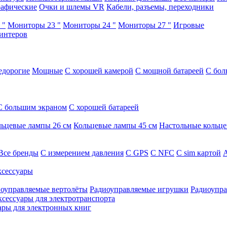
афические
Очки и шлемы VR
Кабели, разъемы, переходники
 "
Мониторы 23 "
Мониторы 24 "
Мониторы 27 "
Игровые
интеров
едорогие
Мощные
С хорошей камерой
С мощной батареей
С бол
С большим экраном
С хорошей батареей
ьцевые лампы 26 см
Кольцевые лампы 45 см
Настольные кольц
Все бренды
C измерением давления
C GPS
C NFC
C sim картой
А
сессуары
оуправляемые вертолёты
Радиоуправляемые игрушки
Радиоупра
ксессуары для электротранспорта
ары для электронных книг