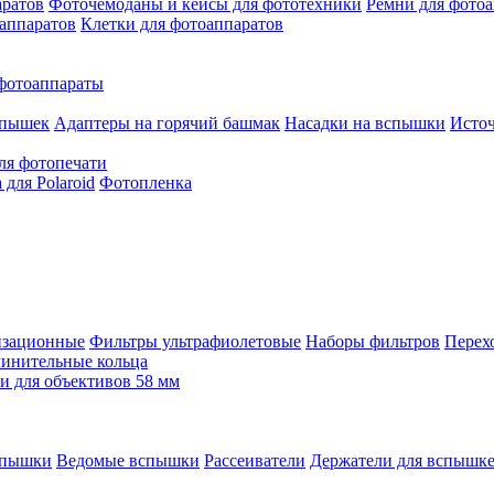
аратов
Фоточемоданы и кейсы для фототехники
Ремни для фото
аппаратов
Клетки для фотоаппаратов
фотоаппараты
спышек
Адаптеры на горячий башмак
Насадки на вспышки
Исто
ля фотопечати
для Polaroid
Фотопленка
изационные
Фильтры ультрафиолетовые
Наборы фильтров
Перех
инительные кольца
 для объективов 58 мм
спышки
Ведомые вспышки
Рассеиватели
Держатели для вспышк