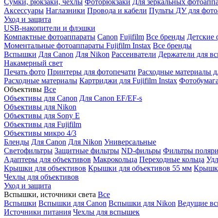
Сумки, рюкзаки, чехлы
Фоторюкзаки
Для зеркальных фотоапп
Аксессуары
Наглазники
Провода и кабели
Пульты ДУ для фото
Уход и защита
USB-накопители и флэшки
Компактные фотоаппараты
Canon
Fujifilm
Все бренды
Детские 
Моментальные фотоаппараты
Fujifilm Instax
Все бренды
Вспышки
Для Canon
Для Nikon
Рассеиватели
Держатели для в
Накамерный свет
Печать фото
Принтеры для фотопечати
Расходные материалы д
Расходные материалы
Картриджи для Fujifilm Instax
Фотобумага 
Объективы
Все
Объективы для Canon
Для Canon EF/EF-s
Объективы для Nikon
Объективы для Sony E
Объективы для Fujifilm
Объективы микро 4/3
Бленды
Для Canon
Для Nikon
Универсальные
Светофильтры
Защитные фильтры
ND-фильры
Фильтры поляр
Адаптеры для объективов
Макрокольца
Переходные кольца
Удл
Крышки для объективов
Крышки для объективов 55 мм
Крышки
Чехлы для объективов
Уход и защита
Вспышки, источники света
Все
Вспышки
Вспышки для Canon
Вспышки для Nikon
Ведущие в
Источники питания
Чехлы для вспышек