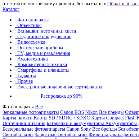
ответим по московскому времени, без выходных
Обратный зво
Каталог
Фотоаппараты
Объективы
Вспышки, источники света
Студийное оборудование
Видеосъемка
Оптические приборы
TV, медиа и развлечения
Аудиотехника
Компьютерная техника
Смартфоны и планшеты
Гаджеты
Прочее
Электронные подарочные сертификаты
Распродажа до 90%
Фотоаппараты
Все
Зеркальные фотоаппараты
Canon EOS
Nikon
Все бренды
Объект
Карты памяти
Карты SD / SDHC / SDXC
Карты Compact Flash
Источники питания
Батарейки и аккумуляторы
Аккумуляторы д
Беззеркальные фотоаппараты
Canon
Sony
Все бренды
Без объек
Светофильтры
Защитные светофильтры
Фильтры ультрафиолет