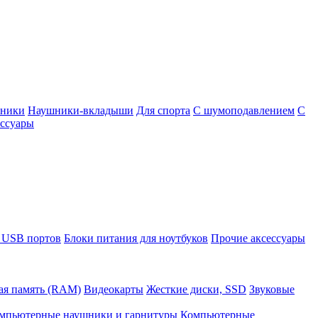
шники
Наушники-вкладыши
Для спорта
С шумоподавлением
С
ссуары
 USB портов
Блоки питания для ноутбуков
Прочие аксессуары
ая память (RAM)
Видеокарты
Жесткие диски, SSD
Звуковые
мпьютерные наушники и гарнитуры
Компьютерные