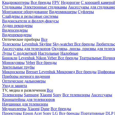
Квадрокоптеры
Все бренды
FPV
Недорогие
С хорошей камеро
Стедикамы
Электронные стедикамы
Аксессуары для стедикам
Монтажное оборудование
Видеомикшеры
Суфлеры
Слайдеры и рельсовые системы
Видоискатели и фоллоу-фокусы
Аудио рекордеры
Видеосендеры
Видеорекордеры
Оптические приборы
Все
Телескопы
Levenhuk Skyline
Sky-watcher
Все бренды
Любительс
Аксессуары для телескопов
Окуляры, линзы, призмы для телес
Лупы
С подсветкой
Настольные
Налобные
Бинокли
Levenhuk
Nikon
Veber
Все бренды
Театральные
Ночно
Монокуляры
Veber
Все бренды
Зрительные трубы
Микроскопы
Bresser
Levenhuk
Микромед
Все бренды
Цифровы
Приборы ночного видения
Оптические дальномеры
Уход и защита
TV, медиа и развлечения
Все
Телевизоры
Samsung
Xiaomi
Sony
Все телевизоры
Аксессуары
Кронштейны для телевизоров
Наушники для телевизора
Медиаплееры
Xiaomi
Dune
Все бренды
Проекторы
Epson
Acer
Sony
LG
Все бренды
Портативные
DLP