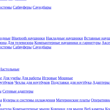
истемы
Сабвуферы
Саундбары
водные
Bluetooth наушники
Накладные наушники
Вставные нау
фона
Для телевизора
Компьютерные наушники и гарнитуры
Аксе
истемы
Сабвуферы
Саундбары
Настольные
е
Для учебы
Для работы
Игровые
Мощные
оутбуков
Чехлы для ноутбуков
Подставки для ноутбука
Адаптеры
ы
Сетевые адаптеры
ра
Кулеры и системы охлаждения
Материнские платы
Оперативн
в
иатура
Компьютерные мыши
Коврики для мыши
Веб камеры
Ко