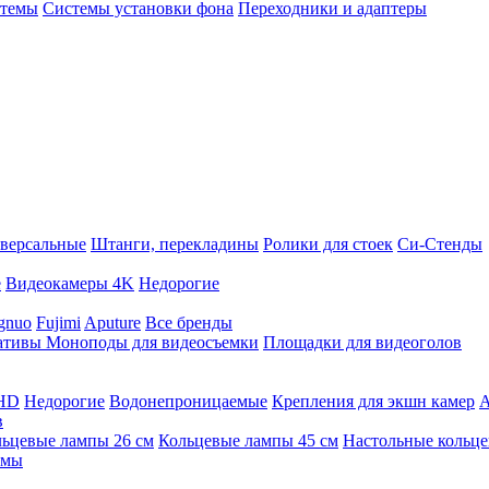
стемы
Системы установки фона
Переходники и адаптеры
версальные
Штанги, перекладины
Ролики для стоек
Си-Стенды
е
Видеокамеры 4K
Недорогие
gnuo
Fujimi
Aputure
Все бренды
ативы
Моноподы для видеосъемки
Площадки для видеоголов
 HD
Недорогие
Водонепроницаемые
Крепления для экшн камер
А
в
ьцевые лампы 26 см
Кольцевые лампы 45 см
Настольные кольц
имы