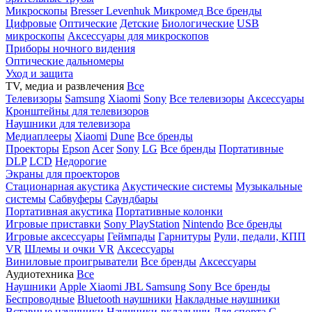
Микроскопы
Bresser
Levenhuk
Микромед
Все бренды
Цифровые
Оптические
Детские
Биологические
USB
микроскопы
Аксессуары для микроскопов
Приборы ночного видения
Оптические дальномеры
Уход и защита
TV, медиа и развлечения
Все
Телевизоры
Samsung
Xiaomi
Sony
Все телевизоры
Аксессуары
Кронштейны для телевизоров
Наушники для телевизора
Медиаплееры
Xiaomi
Dune
Все бренды
Проекторы
Epson
Acer
Sony
LG
Все бренды
Портативные
DLP
LCD
Недорогие
Экраны для проекторов
Стационарная акустика
Акустические системы
Музыкальные
системы
Сабвуферы
Саундбары
Портативная акустика
Портативные колонки
Игровые приставки
Sony PlayStation
Nintendo
Все бренды
Игровые аксессуары
Геймпады
Гарнитуры
Рули, педали, КПП
VR
Шлемы и очки VR
Аксессуары
Виниловые проигрыватели
Все бренды
Аксессуары
Аудиотехника
Все
Наушники
Apple
Xiaomi
JBL
Samsung
Sony
Все бренды
Беспроводные
Bluetooth наушники
Накладные наушники
Вставные наушники
Наушники-вкладыши
Для спорта
С