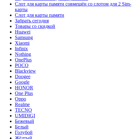
Слот для карты памяти совмещён со слотом для 2 Sim-
карты
Слот для карты памяти
Забрать сегодня
Товары со скидкой
Huawei
Samsung
Xiaomi
Infinix
Nothing
OnePlus
POCO
Blackview
Doogee
Google
HONOR
One Plus
Oppo
Realme
TECNO
UMIDIGI
Бежевый
Белый
Голубой
Жёлтый