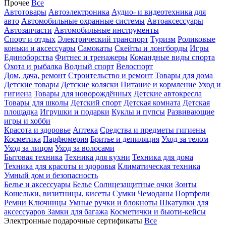
Прочее
Все
Автотовары
Автоэлектроника
Аудио- и видеотехника для
авто
Автомобильные охранные системы
Автоаксессуары
Автозапчасти
Автомобильные инструменты
Спорт и отдых
Электрический транспорт
Туризм
Роликовые
коньки и аксессуары
Самокаты
Скейты и лонгборды
Игры
Единоборства
Фитнес и тренажеры
Командные виды спорта
Охота и рыбалка
Водный спорт
Велоспорт
Дом, дача, ремонт
Строительство и ремонт
Товары для дома
Детские товары
Детские коляски
Питание и кормление
Уход и
гигиена
Товары для новорождённых
Детские автокресла
Товары для школы
Детский спорт
Детская комната
Детская
площадка
Игрушки и подарки
Куклы и пупсы
Развивающие
игры и хобби
Красота и здоровье
Аптека
Средства и предметы гигиены
Косметика
Парфюмерия
Бритье и депиляция
Уход за телом
Уход за лицом
Уход за волосами
Бытовая техника
Техника для кухни
Техника для дома
Техника для красоты и здоровья
Климатическая техника
Умный дом и безопасность
Белье и аксессуары
Белье
Солнцезащитные очки
Зонты
Кошельки, визитницы, кисеты
Сумки
Чемоданы
Портфели
Ремни
Ключницы
Умные ручки и блокноты
Шкатулки для
аксессуаров
Замки для багажа
Косметички и бьюти-кейсы
Электронные подарочные сертификаты
Все