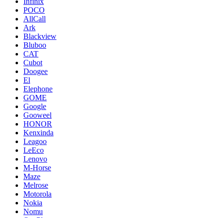
Infinix
POCO
AllCall
Ark
Blackview
Bluboo
CAT
Cubot
Doogee
El
Elephone
GOME
Google
Gooweel
HONOR
Kenxinda
Leagoo
LeEco
Lenovo
M-Horse
Maze
Melrose
Motorola
Nokia
Nomu