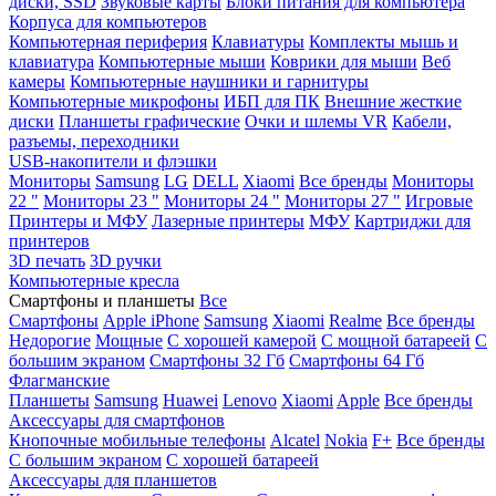
диски, SSD
Звуковые карты
Блоки питания для компьютера
Корпуса для компьютеров
Компьютерная периферия
Клавиатуры
Комплекты мышь и
клавиатура
Компьютерные мыши
Коврики для мыши
Веб
камеры
Компьютерные наушники и гарнитуры
Компьютерные микрофоны
ИБП для ПК
Внешние жесткие
диски
Планшеты графические
Очки и шлемы VR
Кабели,
разъемы, переходники
USB-накопители и флэшки
Мониторы
Samsung
LG
DELL
Xiaomi
Все бренды
Мониторы
22 "
Мониторы 23 "
Мониторы 24 "
Мониторы 27 "
Игровые
Принтеры и МФУ
Лазерные принтеры
МФУ
Картриджи для
принтеров
3D печать
3D ручки
Компьютерные кресла
Смартфоны и планшеты
Все
Смартфоны
Apple iPhone
Samsung
Xiaomi
Realme
Все бренды
Недорогие
Мощные
С хорошей камерой
С мощной батареей
С
большим экраном
Смартфоны 32 Гб
Смартфоны 64 Гб
Флагманские
Планшеты
Samsung
Huawei
Lenovo
Xiaomi
Apple
Все бренды
Аксессуары для смартфонов
Кнопочные мобильные телефоны
Alcatel
Nokia
F+
Все бренды
С большим экраном
С хорошей батареей
Аксессуары для планшетов