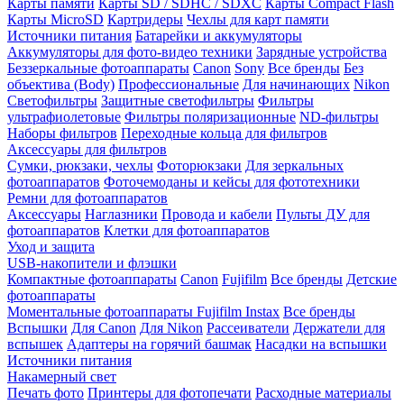
Карты памяти
Карты SD / SDHC / SDXC
Карты Compact Flash
Карты MicroSD
Картридеры
Чехлы для карт памяти
Источники питания
Батарейки и аккумуляторы
Аккумуляторы для фото-видео техники
Зарядные устройства
Беззеркальные фотоаппараты
Canon
Sony
Все бренды
Без
объектива (Body)
Профессиональные
Для начинающих
Nikon
Светофильтры
Защитные светофильтры
Фильтры
ультрафиолетовые
Фильтры поляризационные
ND-фильтры
Наборы фильтров
Переходные кольца для фильтров
Аксессуары для фильтров
Сумки, рюкзаки, чехлы
Фоторюкзаки
Для зеркальных
фотоаппаратов
Фоточемоданы и кейсы для фототехники
Ремни для фотоаппаратов
Аксессуары
Наглазники
Провода и кабели
Пульты ДУ для
фотоаппаратов
Клетки для фотоаппаратов
Уход и защита
USB-накопители и флэшки
Компактные фотоаппараты
Canon
Fujifilm
Все бренды
Детские
фотоаппараты
Моментальные фотоаппараты
Fujifilm Instax
Все бренды
Вспышки
Для Canon
Для Nikon
Рассеиватели
Держатели для
вспышек
Адаптеры на горячий башмак
Насадки на вспышки
Источники питания
Накамерный свет
Печать фото
Принтеры для фотопечати
Расходные материалы