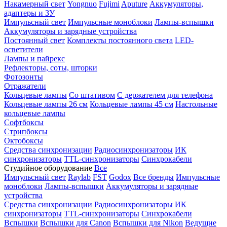
Накамерный свет
Yongnuo
Fujimi
Aputure
Аккумуляторы,
адаптеры и ЗУ
Импульсный свет
Импульсные моноблоки
Лампы-вспышки
Аккумуляторы и зарядные устройства
Постоянный свет
Комплекты постоянного света
LED-
осветители
Лампы и пайрекс
Рефлекторы, соты, шторки
Фотозонты
Отражатели
Кольцевые лампы
Со штативом
С держателем для телефона
Кольцевые лампы 26 см
Кольцевые лампы 45 см
Настольные
кольцевые лампы
Софтбоксы
Стрипбоксы
Октобоксы
Средства синхронизации
Радиосинхронизаторы
ИК
синхронизаторы
TTL-синхронизаторы
Синхрокабели
Студийное оборудование
Все
Импульсный свет
Raylab
FST
Godox
Все бренды
Импульсные
моноблоки
Лампы-вспышки
Аккумуляторы и зарядные
устройства
Средства синхронизации
Радиосинхронизаторы
ИК
синхронизаторы
TTL-синхронизаторы
Синхрокабели
Вспышки
Вспышки для Canon
Вспышки для Nikon
Ведущие