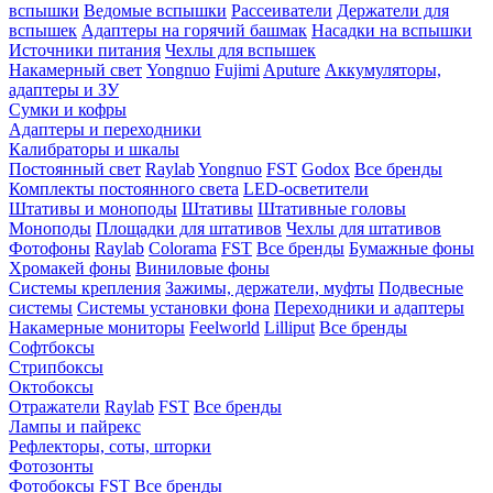
вспышки
Ведомые вспышки
Рассеиватели
Держатели для
вспышек
Адаптеры на горячий башмак
Насадки на вспышки
Источники питания
Чехлы для вспышек
Накамерный свет
Yongnuo
Fujimi
Aputure
Аккумуляторы,
адаптеры и ЗУ
Сумки и кофры
Адаптеры и переходники
Калибраторы и шкалы
Постоянный свет
Raylab
Yongnuo
FST
Godox
Все бренды
Комплекты постоянного света
LED-осветители
Штативы и моноподы
Штативы
Штативные головы
Моноподы
Площадки для штативов
Чехлы для штативов
Фотофоны
Raylab
Colorama
FST
Все бренды
Бумажные фоны
Хромакей фоны
Виниловые фоны
Системы крепления
Зажимы, держатели, муфты
Подвесные
системы
Системы установки фона
Переходники и адаптеры
Накамерные мониторы
Feelworld
Lilliput
Все бренды
Софтбоксы
Стрипбоксы
Октобоксы
Отражатели
Raylab
FST
Все бренды
Лампы и пайрекс
Рефлекторы, соты, шторки
Фотозонты
Фотобоксы
FST
Все бренды