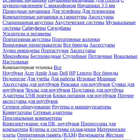
шумоподавлением
С микрофоном
Наушники 3,5 мм
Проводные наушники
Для телефона
Для телевизора
Компьютерные наушники и гарнитуры
Аксессуары
Стационарная акустика
Акустические системы
Музыкальные
системы
Сабвуферы
Саундбары
Усилители и ресиверы
Портативная акустика
Портативные колонки
Виниловые проигрыватели
Все бренды
Аксессуары
Аудио рекордеры
Портастудии
Аксессуары
Микрофоны
Беспроводные
Студийные
Петличные
Вокальные
Настольные
Компьютерная техника
Все
Ноутбуки
Acer
Apple
Asus
Dell
HP
Lenovo
Все бренды
Недорогие
Для учебы
Для работы
Игровые
Мощные
Аксессуары для ноутбуков
Рюкзаки для ноутбуков
Сумки для
ноутбуков
Чехлы для ноутбуков
Подставки для ноутбука
Адаптеры USB портов
Блоки питания для ноутбуков
Прочие
аксессуары для ноутбуков
Сетевое оборудование
Роутеры и маршрутизаторы
Коммутаторы
Сетевые адаптеры
Персональные компьютеры
Комплектующие для ПК, ноутбуков
Процессоры для
компьютера
Кулеры и системы охлаждения
Материнские
платы
Оперативная память (RAM)
Видеокарты
Жесткие