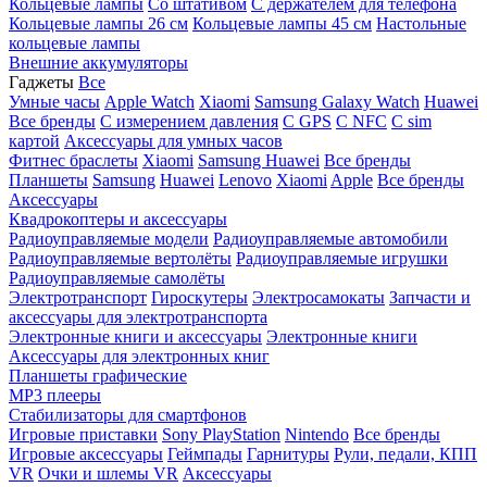
Кольцевые лампы
Со штативом
C держателем для телефона
Кольцевые лампы 26 см
Кольцевые лампы 45 см
Настольные
кольцевые лампы
Внешние аккумуляторы
Гаджеты
Все
Умные часы
Apple Watch
Xiaomi
Samsung Galaxy Watch
Huawei
Все бренды
C измерением давления
C GPS
C NFC
C sim
картой
Аксессуары для умных часов
Фитнес браслеты
Xiaomi
Samsung
Huawei
Все бренды
Планшеты
Samsung
Huawei
Lenovo
Xiaomi
Apple
Все бренды
Аксессуары
Квадрокоптеры и аксессуары
Радиоуправляемые модели
Радиоуправляемые автомобили
Радиоуправляемые вертолёты
Радиоуправляемые игрушки
Радиоуправляемые самолёты
Электротранспорт
Гироскутеры
Электросамокаты
Запчасти и
аксессуары для электротранспорта
Электронные книги и аксессуары
Электронные книги
Аксессуары для электронных книг
Планшеты графические
MP3 плееры
Стабилизаторы для смартфонов
Игровые приставки
Sony PlayStation
Nintendo
Все бренды
Игровые аксессуары
Геймпады
Гарнитуры
Рули, педали, КПП
VR
Очки и шлемы VR
Аксессуары