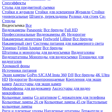
Спецэффекты
Столы для предметной съемки
Стойки и журавли
Стойки для освещения
Журавли
Стойки
универсальные
Штанги, перекладины
Ролики для стоек
Си-
Стенды
Видеосъемка
Все
Видеокамеры
Panasonic
Все бренды
Full HD
Профессиональные
Видеокамеры 4K
Недорогие
Накамерные мониторы
Feelworld
Lilliput
Все бренды
Накамерный свет
Системы питания для накамерного света
Yongnuo
Fujimi
Aputure
Все бренды
Штативы и моноподы для видеосъемки
Видеоголовы
Видеоштативы
Моноподы для видеосъемки
Площадки для
видеоголов
Хромакей фоны
Источники питания
Экшн камеры
GoPro
SJCAM
Insta 360
DJI
Все бренды
4K Ultra
HD
Недорогие
Водонепроницаемые
Крепления для экшн
камер
Аксессуары для экшн камер
Микрофоны для видеокамер
Аксессуары для видео
микрофонов
Кольцевые лампы
Со штативом
C держателем для телефона
Кольцевые лампы 26 см
Кольцевые лампы 45 см
Настольные
кольцевые лампы
Риги и плечевые упоры
Наплечные штативы
Держатели и