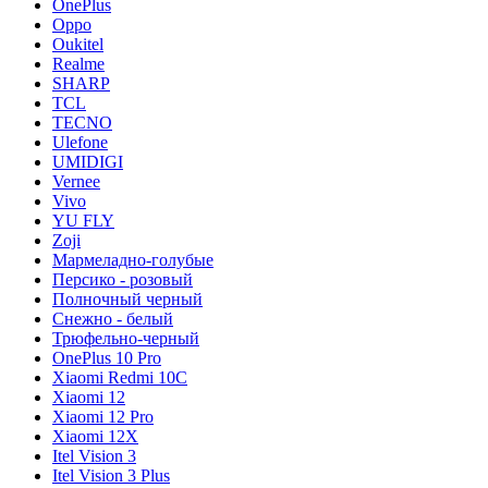
OnePlus
Oppo
Oukitel
Realme
SHARP
TCL
TECNO
Ulefone
UMIDIGI
Vernee
Vivo
YU FLY
Zoji
Мармеладно-голубые
Персико - розовый
Полночный черный
Снежно - белый
Трюфельно-черный
OnePlus 10 Pro
Xiaomi Redmi 10C
Xiaomi 12
Xiaomi 12 Pro
Xiaomi 12X
Itel Vision 3
Itel Vision 3 Plus