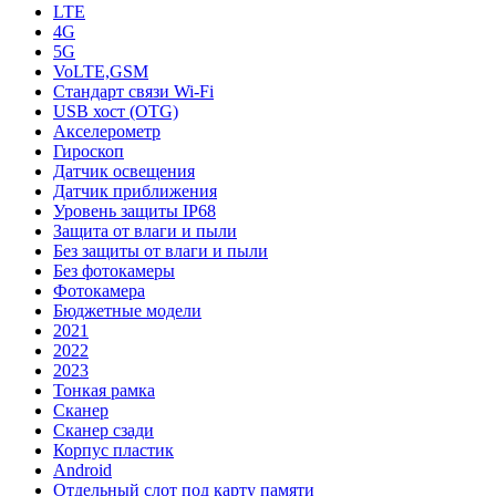
LTE
4G
5G
VoLTE,GSM
Стандарт связи Wi-Fi
USB хост (OTG)
Акселерометр
Гироскоп
Датчик освещения
Датчик приближения
Уровень защиты IP68
Защита от влаги и пыли
Без защиты от влаги и пыли
Без фотокамеры
Фотокамера
Бюджетные модели
2021
2022
2023
Тонкая рамка
Сканер
Сканер сзади
Корпус пластик
Android
Отдельный слот под карту памяти