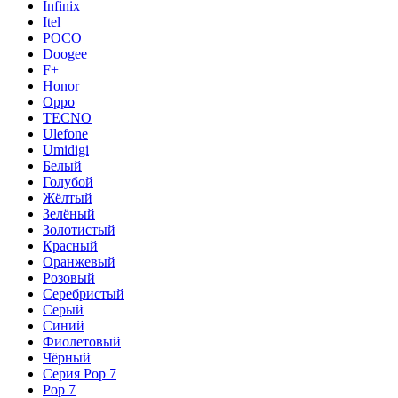
Infinix
Itel
POCO
Doogee
F+
Honor
Oppo
TECNO
Ulefone
Umidigi
Белый
Голубой
Жёлтый
Зелёный
Золотистый
Красный
Оранжевый
Розовый
Серебристый
Серый
Синий
Фиолетовый
Чёрный
Серия Pop 7
Pop 7