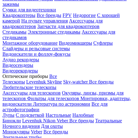
зажимы
Сумки для видеотехники
Квадрокоптеры
Все бренды
FPV
Недорогие
С хорошей
камерой
На пульте управления
Аксессуары для
квадрокоптеров
Запчасти для квадрокоптеров
Стедикамы
Электронные стедикамы
Аксессуары для
стедикамов
Монтажное оборудование
Видеомикшеры
Суфлеры
Слайдеры и рельсовые системы
Видоискатели и фоллоу-фокусы
Аудио рекордеры
Видеосендеры
Видеорекордеры
Оптические приборы
Все
Телескопы
Levenhuk Skyline
Sky-watcher
Все бренды
Любительские телескопы
Аксессуары для телескопов
Окуляры, линзы, призмы для
телескопов
Фильтры для телескопов
Монтировки, адаптеры,
видоискатели
Литература по астрономии
Все для
астрофотографии
Лупы
С подсветкой
Настольные
Налобные
Бинокли
Levenhuk
Nikon
Veber
Все бренды
Театральные
Ночного видения
Для охоты
Монокуляры
Veber
Все бренды
Зрительные трубы