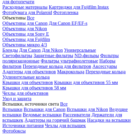
для фотопечати
Расходные материалы
Картриджи для Fujifilm Instax
Фотобумага для Polaroid
Фотопленка
Объективы
Все
Объективы для Canon
Для Canon EF/EF-s
Объективы для Nikon
Объективы для Sony E
Объективы для Fujifilm
Объективы микро 4/3
Бленды
Для Canon
Для Nikon
Универсальные
Светофильтры
Защитные фильтры
ND-фильры
Фильтры
поляризационные
Фильтры ультрафиолетовые
Наборы
фильтров
Переходные кольца для фильтров
Аксессуары
Адаптеры для объективов
Макрокольца
Переходные кольца
Удлинительные кольца
Крышки для объективов
Крышки для объективов 55 мм
Крышки для объективов 58 мм
Чехлы для объективов
Уход и защита
Вспышки, источники света
Все
Вспышки
Вспышки для Canon
Вспышки для Nikon
Ведущие
вспышки
Ведомые вспышки
Рассеиватели
Держатели для
вспышкек
Адаптеры на горячий башмак
Насадки на вспышки
Источники питания
Чехлы для вспышек
Фотобоксы