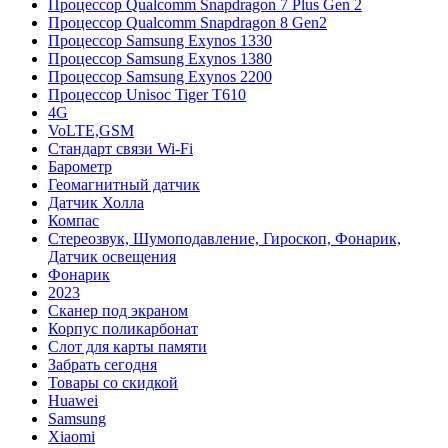
Процессор Qualcomm Snapdragon 7 Plus Gen 2
Процессор Qualcomm Snapdragon 8 Gen2
Процессор Samsung Exynos 1330
Процессор Samsung Exynos 1380
Процессор Samsung Exynos 2200
Процессор Unisoc Tiger T610
4G
VoLTE,GSM
Cтандарт связи Wi-Fi
Барометр
Геомагнитный датчик
Датчик Холла
Компас
Стереозвук, Шумоподавление, Гироскоп, Фонарик,
Датчик освещения
Фонарик
2023
Сканер под экраном
Корпус поликарбонат
Слот для карты памяти
Забрать сегодня
Товары со скидкой
Huawei
Samsung
Xiaomi