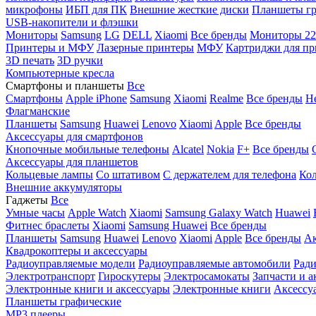
микрофоны
ИБП для ПК
Внешние жесткие диски
Планшеты гр
USB-накопители и флэшки
Мониторы
Samsung
LG
DELL
Xiaomi
Все бренды
Мониторы 22
Принтеры и МФУ
Лазерные принтеры
МФУ
Картриджи для пр
3D печать
3D ручки
Компьютерные кресла
Смартфоны и планшеты
Все
Смартфоны
Apple iPhone
Samsung
Xiaomi
Realme
Все бренды
Н
Флагманские
Планшеты
Samsung
Huawei
Lenovo
Xiaomi
Apple
Все бренды
Аксессуары для смартфонов
Кнопочные мобильные телефоны
Alcatel
Nokia
F+
Все бренды
Аксессуары для планшетов
Кольцевые лампы
Со штативом
C держателем для телефона
Кол
Внешние аккумуляторы
Гаджеты
Все
Умные часы
Apple Watch
Xiaomi
Samsung Galaxy Watch
Huawei
Фитнес браслеты
Xiaomi
Samsung
Huawei
Все бренды
Планшеты
Samsung
Huawei
Lenovo
Xiaomi
Apple
Все бренды
Ак
Квадрокоптеры и аксессуары
Радиоуправляемые модели
Радиоуправляемые автомобили
Ради
Электротранспорт
Гироскутеры
Электросамокаты
Запчасти и а
Электронные книги и аксессуары
Электронные книги
Аксессу
Планшеты графические
MP3 плееры