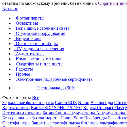
ответим по московскому времени, без выходных
Обратный зво
Каталог
Фотоаппараты
Объективы
Вспышки, источники света
Студийное оборудование
Видеосъемка
Оптические приборы
TV, медиа и развлечения
Аудиотехника
Компьютерная техника
Смартфоны и планшеты
Гаджеты
Прочее
Электронные подарочные сертификаты
Распродажа до 90%
Фотоаппараты
Все
Зеркальные фотоаппараты
Canon EOS
Nikon
Все бренды
Объект
Карты памяти
Карты SD / SDHC / SDXC
Карты Compact Flash
Источники питания
Батарейки и аккумуляторы
Аккумуляторы д
Беззеркальные фотоаппараты
Canon
Sony
Все бренды
Без объек
Светофильтры
Защитные светофильтры
Фильтры ультрафиолет