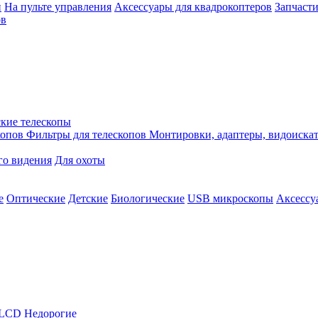
й
На пульте управления
Аксессуары для квадрокоптеров
Запчасти
ов
кие телескопы
копов
Фильтры для телескопов
Монтировки, адаптеры, видоиска
го видения
Для охоты
е
Оптические
Детские
Биологические
USB микроскопы
Аксессу
LCD
Недорогие