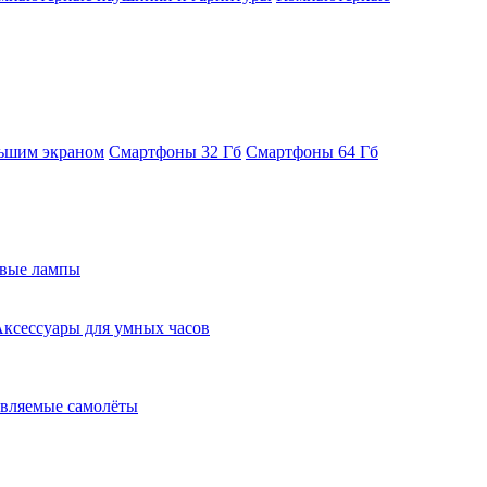
ьшим экраном
Смартфоны 32 Гб
Смартфоны 64 Гб
евые лампы
ксессуары для умных часов
вляемые самолёты