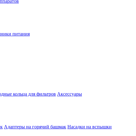
аппаратов
чники питания
одные кольца для фильтров
Аксессуары
ек
Адаптеры на горячий башмак
Насадки на вспышки