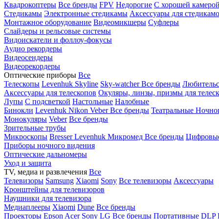
Квадрокоптеры
Все бренды
FPV
Недорогие
С хорошей камеро
Стедикамы
Электронные стедикамы
Аксессуары для стедикам
Монтажное оборудование
Видеомикшеры
Суфлеры
Слайдеры и рельсовые системы
Видоискатели и фоллоу-фокусы
Аудио рекордеры
Видеосендеры
Видеорекордеры
Оптические приборы
Все
Телескопы
Levenhuk Skyline
Sky-watcher
Все бренды
Любительс
Аксессуары для телескопов
Окуляры, линзы, призмы для телес
Лупы
С подсветкой
Настольные
Налобные
Бинокли
Levenhuk
Nikon
Veber
Все бренды
Театральные
Ночно
Монокуляры
Veber
Все бренды
Зрительные трубы
Микроскопы
Bresser
Levenhuk
Микромед
Все бренды
Цифровы
Приборы ночного видения
Оптические дальномеры
Уход и защита
TV, медиа и развлечения
Все
Телевизоры
Samsung
Xiaomi
Sony
Все телевизоры
Аксессуары
Кронштейны для телевизоров
Наушники для телевизора
Медиаплееры
Xiaomi
Dune
Все бренды
Проекторы
Epson
Acer
Sony
LG
Все бренды
Портативные
DLP