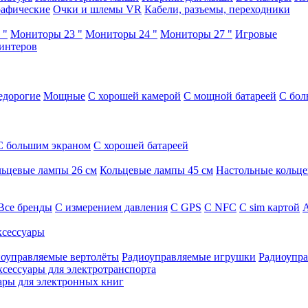
афические
Очки и шлемы VR
Кабели, разъемы, переходники
 "
Мониторы 23 "
Мониторы 24 "
Мониторы 27 "
Игровые
интеров
едорогие
Мощные
С хорошей камерой
С мощной батареей
С бол
С большим экраном
С хорошей батареей
ьцевые лампы 26 см
Кольцевые лампы 45 см
Настольные кольц
Все бренды
C измерением давления
C GPS
C NFC
C sim картой
А
сессуары
оуправляемые вертолёты
Радиоуправляемые игрушки
Радиоупра
ксессуары для электротранспорта
ары для электронных книг