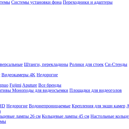
стемы
Системы установки фона
Переходники и адаптеры
версальные
Штанги, перекладины
Ролики для стоек
Си-Стенды
е
Видеокамеры 4K
Недорогие
gnuo
Fujimi
Aputure
Все бренды
ативы
Моноподы для видеосъемки
Площадки для видеоголов
 HD
Недорогие
Водонепроницаемые
Крепления для экшн камер
А
в
ьцевые лампы 26 см
Кольцевые лампы 45 см
Настольные кольц
имы