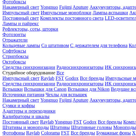
Фотобоксы
Накамерный свет
Yongnuo
Fujimi
Aputure
Аккумуляторы, адапт
Импульсный свет
Импульсные моноблоки
Лампы-вспышки
Ак
Постоянный свет
Комплекты постоянного света
LED-осветите
Лампы и пайрекс
Рефлекторы, соты, шторки
Фотозонты
Отражатели
Кольцевые лампы
Со штативом
С держателем для телефона
Кол
Софтбоксы
Стрипбоксы
Октобоксы
Средства синхронизации
Радиосинхронизаторы
ИК синхрониз
Студийное оборудование
Все
Импульсный свет
Raylab
FST
Godox
Все бренды
Импульсные м
Средства синхронизации
Радиосинхронизаторы
ИК синхрониз
Вспышки
Вспышки для Canon
Вспышки для Nikon
Ведущие в
Источники питания
Чехлы для вспышек
Накамерный свет
Yongnuo
Fujimi
Aputure
Аккумуляторы, адапт
Сумки и кофры
Адаптеры и переходники
Калибраторы и шкалы
Постоянный свет
Raylab
Yongnuo
FST
Godox
Все бренды
Компл
Штативы и моноподы
Штативы
Штативные головы
Моноподы
Фотофоны
Raylab
Colorama
FST
Все бренды
Бумажные фоны
Х