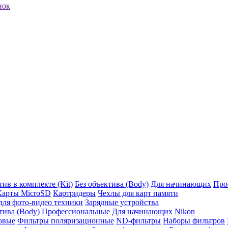
нок
ив в комплекте (Kit)
Без объектива (Body)
Для начинающих
Про
Карты MicroSD
Картридеры
Чехлы для карт памяти
ля фото-видео техники
Зарядные устройства
тива (Body)
Профессиональные
Для начинающих
Nikon
овые
Фильтры поляризационные
ND-фильтры
Наборы фильтров