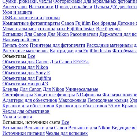
Сумки, рюкзаки, чехлы
Фоторюкзаки
Для зеркальных фотоапп
Аксессуары
Наглазники
Провода и кабели
Пульты ДУ для фото
Уход и защита
USB-накопители и флэшки
Компактные фотоаппараты
Canon
Fujifilm
Все бренды
Детские 
Моментальные фотоаппараты
Fujifilm Instax
Все бренды
Вспышки
Для Canon
Для Nikon
Рассеиватели
Держатели для в
Накамерный свет
Печать фото
Принтеры для фотопечати
Расходные материалы д
Расходные материалы
Картриджи для Fujifilm Instax
Фотобумага 
Объективы
Все
Объективы для Canon
Для Canon EF/EF-s
Объективы для Nikon
Объективы для Sony E
Объективы для Fujifilm
Объективы микро 4/3
Бленды
Для Canon
Для Nikon
Универсальные
Светофильтры
Защитные фильтры
ND-фильры
Фильтры поляр
Адаптеры для объективов
Макрокольца
Переходные кольца
Удл
Крышки для объективов
Крышки для объективов 55 мм
Крышки
Чехлы для объективов
Уход и защита
Вспышки, источники света
Все
Вспышки
Вспышки для Canon
Вспышки для Nikon
Ведущие в
Источники питания
Чехлы для вспышек