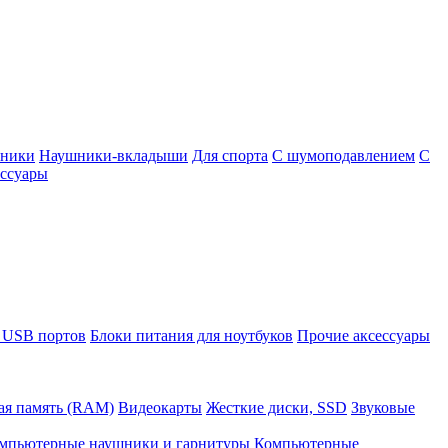
шники
Наушники-вкладыши
Для спорта
С шумоподавлением
С
ссуары
 USB портов
Блоки питания для ноутбуков
Прочие аксессуары
ая память (RAM)
Видеокарты
Жесткие диски, SSD
Звуковые
мпьютерные наушники и гарнитуры
Компьютерные