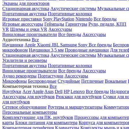
Экраны для проекторов
Стационарная акустика
Акустические системы
Музыкальные с
Портативная акустика
Портативные колонки
Игровые приставки
Sony PlayStation
Nintendo
Все бренды
Игровые аксессуары
Геймпады
Гарнитуры
Рули, педали, КПП
VR
Шлемы и очки VR
Аксессуары
Виниловые проигрыватели
Все бренды
Аксессуары
Аудиотехника
Все
Наушники
Apple
Xiaomi
JBL
Samsung
Sony
Все бренды
Беспро
микрофоном
Наушники 3,5 мм
Проводные наушники
Для теле
Стационарная акустика
Акустические системы
Музыкальные с
Усилители и ресиверы
Портативная акустика
Портативные колонки
Виниловые проигрыватели
Все бренды
Аксессуары
Аудио рекордеры
Портастудии
Аксессуары
Микрофоны
Беспроводные
Студийные
Петличные
Вокальные
Компьютерная техника
Все
Ноутбуки
Acer
Apple
Asus
Dell
HP
Lenovo
Все бренды
Недороги
Аксессуары для ноутбуков
Рюкзаки для ноутбуков
Сумки для н
для ноутбуков
Сетевое оборудование
Роутеры и маршрутизаторы
Коммутатор
Персональные компьютеры
Комплектующие для ПК, ноутбуков
Процессоры для компьюте
карты
Блоки питания для компьютера
Корпуса для компьютеро
Компьютерная периферия
Клавиатуры
Комплекты мышь и клав