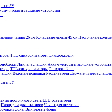
еры и ЗУ
кумуляторы и зарядные устройства
ли
ьцевые лампы 26 см
Кольцевые лампы 45 см
Настольные кольц
аторы
TTL-синхронизаторы
Синхрокабели
оноблоки
Лампы-вспышки
Аккумуляторы и зарядные устройств
аторы
TTL-синхронизаторы
Синхрокабели
спышки
Ведомые вспышки
Рассеиватели
Держатели для вспыше
еры и ЗУ
екты постоянного света
LED-осветители
Площадки для штативов
Чехлы для штативов
ромакей фоны
Виниловые фоны