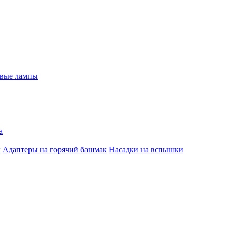
евые лампы
а
к
Адаптеры на горячий башмак
Насадки на вспышки