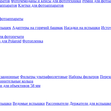
аратов
Фоточемоданы и кейсы для фототехники
Ремни для фото
аппаратов
Клетки для фотоаппаратов
фотоаппараты
спышек
Адаптеры на горячий башмак
Насадки на вспышки
Исто
ля фотопечати
для Polaroid
Фотопленка
изационные
Фильтры ультрафиолетовые
Наборы фильтров
Перех
инительные кольца
 для объективов 58 мм
спышки
Ведомые вспышки
Рассеиватели
Держатели для вспышк