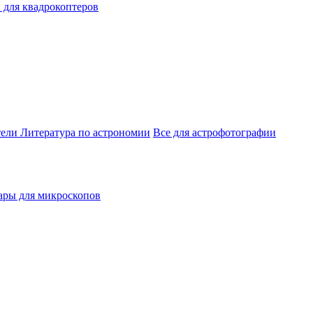
 для квадрокоптеров
тели
Литература по астрономии
Все для астрофотографии
ары для микроскопов