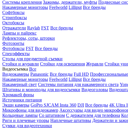
Системы крепления
Зажимы, держатели, муфты
Подвесные си
Накамерные мониторы
Feelworld
Lilliput
Все бренды
Софтбоксы
Стрипбоксы
Октобоксы
Отражатели
Raylab
FST
Все бренды
Лампы и пайрекс
Рефлекторы, соты, шторки
Фотозонты
Фотобоксы
FST
Все бренды
Спецэффекты
Столы для предметной съемки
Стойки и журавли
Стойки для освещения
Журавли
Стойки уни
Видеосъемка
Все
Видеокамеры
Panasonic
Все бренды
Full HD
Профессиональны
Накамерные мониторы
Feelworld
Lilliput
Все бренды
Накамерный свет
Системы питания для накамерного света
Yon
Штативы и моноподы для видеосъемки
Видеоголовы
Видеошт
Хромакей фоны
Источники питания
Экшн камеры
GoPro
SJCAM
Insta 360
DJI
Все бренды
4K Ultra
Микрофоны для видеокамер
Аксессуары для видео микрофоно
Кольцевые лампы
Со штативом
C держателем для телефона
Кол
Риги и плечевые упоры
Наплечные штативы
Держатели и заж
Сумки для видеотехники