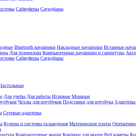
истемы
Сабвуферы
Саундбары
водные
Bluetooth наушники
Накладные наушники
Вставные нау
фона
Для телевизора
Компьютерные наушники и гарнитуры
Аксе
истемы
Сабвуферы
Саундбары
Настольные
е
Для учебы
Для работы
Игровые
Мощные
оутбуков
Чехлы для ноутбуков
Подставки для ноутбука
Адаптеры
ы
Сетевые адаптеры
ра
Кулеры и системы охлаждения
Материнские платы
Оперативн
в
иатура
Компьютерные мыши
Коврики для мыши
Веб камеры
Ко