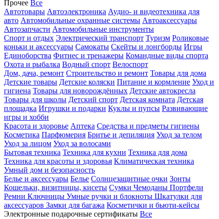
Прочее
Все
Автотовары
Автоэлектроника
Аудио- и видеотехника для
авто
Автомобильные охранные системы
Автоаксессуары
Автозапчасти
Автомобильные инструменты
Спорт и отдых
Электрический транспорт
Туризм
Роликовые
коньки и аксессуары
Самокаты
Скейты и лонгборды
Игры
Единоборства
Фитнес и тренажеры
Командные виды спорта
Охота и рыбалка
Водный спорт
Велоспорт
Дом, дача, ремонт
Строительство и ремонт
Товары для дома
Детские товары
Детские коляски
Питание и кормление
Уход и
гигиена
Товары для новорождённых
Детские автокресла
Товары для школы
Детский спорт
Детская комната
Детская
площадка
Игрушки и подарки
Куклы и пупсы
Развивающие
игры и хобби
Красота и здоровье
Аптека
Средства и предметы гигиены
Косметика
Парфюмерия
Бритье и депиляция
Уход за телом
Уход за лицом
Уход за волосами
Бытовая техника
Техника для кухни
Техника для дома
Техника для красоты и здоровья
Климатическая техника
Умный дом и безопасность
Белье и аксессуары
Белье
Солнцезащитные очки
Зонты
Кошельки, визитницы, кисеты
Сумки
Чемоданы
Портфели
Ремни
Ключницы
Умные ручки и блокноты
Шкатулки для
аксессуаров
Замки для багажа
Косметички и бьюти-кейсы
Электронные подарочные сертификаты
Все