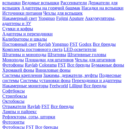
вспышки
Ведомые вспышки
Рассеиватели
Держатели для
вспышек
Адаптеры на горячий башмак
Насадки на вспышки
Источники питания
Чехлы для вспышек
Накамерный свет
Yongnuo
Fujimi
Aputure
Аккумуляторы,
адаптеры и ЗУ
Сумки и кофры
Адаптеры и переходники
Калибраторы и шкалы
Постоянный свет
Raylab
Yongnuo
FST
Godox
Все бренды
Комплекты постоянного света
LED-осветители
Штативы и моноподы
Штативы
Штативные головы
Моноподы
Площадки для штативов
Чехлы для штативов
Фотофоны
Raylab
Colorama
FST
Все бренды
Бумажные фоны
Хромакей фоны
Виниловые фоны
Системы крепления
Зажимы, держатели, муфты
Подвесные
системы
Системы установки фона
Переходники и адаптеры
Накамерные мониторы
Feelworld
Lilliput
Все бренды
Софтбоксы
Стрипбоксы
Октобоксы
Отражатели
Raylab
FST
Все бренды
Лампы и пайрекс
Рефлекторы, соты, шторки
Фотозонты
Фотобоксы
FST
Все бренды