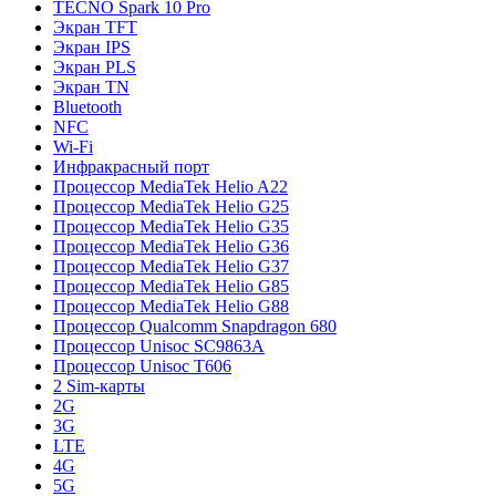
TECNO Spark 10 Pro
Экран TFT
Экран IPS
Экран PLS
Экран TN
Bluetooth
NFC
Wi-Fi
Инфракрасный порт
Процессор MediaTek Helio A22
Процессор MediaTek Helio G25
Процессор MediaTek Helio G35
Процессор MediaTek Helio G36
Процессор MediaTek Helio G37
Процессор MediaTek Helio G85
Процессор MediaTek Helio G88
Процессор Qualcomm Snapdragon 680
Процессор Unisoc SC9863A
Процессор Unisoc T606
2 Sim-карты
2G
3G
LTE
4G
5G