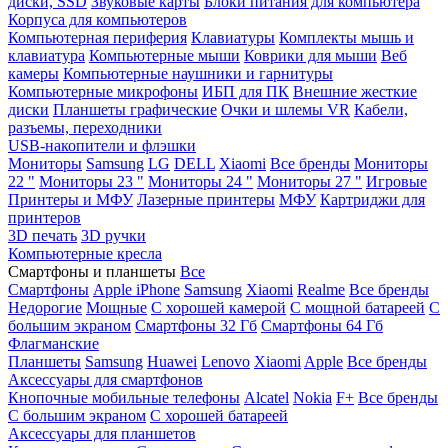
диски, SSD
Звуковые карты
Блоки питания для компьютера
Корпуса для компьютеров
Компьютерная периферия
Клавиатуры
Комплекты мышь и
клавиатура
Компьютерные мыши
Коврики для мыши
Веб
камеры
Компьютерные наушники и гарнитуры
Компьютерные микрофоны
ИБП для ПК
Внешние жесткие
диски
Планшеты графические
Очки и шлемы VR
Кабели,
разъемы, переходники
USB-накопители и флэшки
Мониторы
Samsung
LG
DELL
Xiaomi
Все бренды
Мониторы
22 "
Мониторы 23 "
Мониторы 24 "
Мониторы 27 "
Игровые
Принтеры и МФУ
Лазерные принтеры
МФУ
Картриджи для
принтеров
3D печать
3D ручки
Компьютерные кресла
Смартфоны и планшеты
Все
Смартфоны
Apple iPhone
Samsung
Xiaomi
Realme
Все бренды
Недорогие
Мощные
С хорошей камерой
С мощной батареей
С
большим экраном
Смартфоны 32 Гб
Смартфоны 64 Гб
Флагманские
Планшеты
Samsung
Huawei
Lenovo
Xiaomi
Apple
Все бренды
Аксессуары для смартфонов
Кнопочные мобильные телефоны
Alcatel
Nokia
F+
Все бренды
С большим экраном
С хорошей батареей
Аксессуары для планшетов