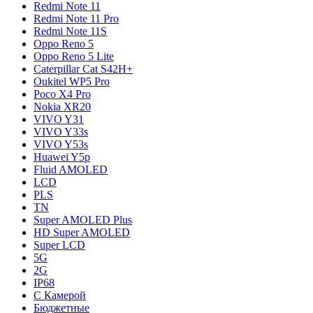
Redmi Note 11
Redmi Note 11 Pro
Redmi Note 11S
Oppo Reno 5
Oppo Reno 5 Lite
Caterpillar Cat S42H+
Oukitel WP5 Pro
Poco X4 Pro
Nokia XR20
VIVO Y31
VIVO Y33s
VIVO Y53s
Huawei Y5p
Fluid AMOLED
LCD
PLS
TN
Super AMOLED Plus
HD Super AMOLED
Super LCD
5G
2G
IP68
С Камерой
Бюджетные