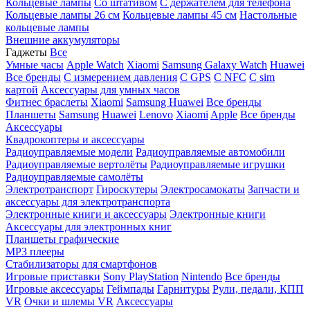
Кольцевые лампы
Со штативом
C держателем для телефона
Кольцевые лампы 26 см
Кольцевые лампы 45 см
Настольные
кольцевые лампы
Внешние аккумуляторы
Гаджеты
Все
Умные часы
Apple Watch
Xiaomi
Samsung Galaxy Watch
Huawei
Все бренды
C измерением давления
C GPS
C NFC
C sim
картой
Аксессуары для умных часов
Фитнес браслеты
Xiaomi
Samsung
Huawei
Все бренды
Планшеты
Samsung
Huawei
Lenovo
Xiaomi
Apple
Все бренды
Аксессуары
Квадрокоптеры и аксессуары
Радиоуправляемые модели
Радиоуправляемые автомобили
Радиоуправляемые вертолёты
Радиоуправляемые игрушки
Радиоуправляемые самолёты
Электротранспорт
Гироскутеры
Электросамокаты
Запчасти и
аксессуары для электротранспорта
Электронные книги и аксессуары
Электронные книги
Аксессуары для электронных книг
Планшеты графические
MP3 плееры
Стабилизаторы для смартфонов
Игровые приставки
Sony PlayStation
Nintendo
Все бренды
Игровые аксессуары
Геймпады
Гарнитуры
Рули, педали, КПП
VR
Очки и шлемы VR
Аксессуары