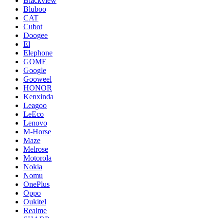
Blackview
Bluboo
CAT
Cubot
Doogee
El
Elephone
GOME
Google
Gooweel
HONOR
Kenxinda
Leagoo
LeEco
Lenovo
M-Horse
Maze
Melrose
Motorola
Nokia
Nomu
OnePlus
Oppo
Oukitel
Realme