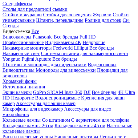
Спецэффекты
Столы для предметной съемки
Стойки и журавли
Стойки для освещения
Журавли
Стойки
универсальные
Штанги, перекладины
Ролики для стоек
Си-
Стенды
Видеосъемка
Все
Видеокамеры
Panasonic
Все бренды
Full HD
Профессиональные
Видеокамеры 4K
Недорогие
Накамерные мониторы
Feelworld
Lilliput
Все бренды
Накамерный свет
Системы питания для накамерного света
Yongnuo
Fujimi
Aputure
Все бренды
Штативы и моноподы для видеосъемки
Видеоголовы
Видеоштативы
Моноподы для видеосъемки
Площадки для
видеоголов
Хромакей фоны
Источники питания
Экшн камеры
GoPro
SJCAM
Insta 360
DJI
Все бренды
4K Ultra
HD
Недорогие
Водонепроницаемые
Крепления для экшн
камер
Аксессуары для экшн камер
Микрофоны для видеокамер
Аксессуары для видео
микрофонов
Кольцевые лампы
Со штативом
C держателем для телефона
Кольцевые лампы 26 см
Кольцевые лампы 45 см
Настольные
кольцевые лампы
Риги и плечевые упоры
Наплечные штативы
Держатели и