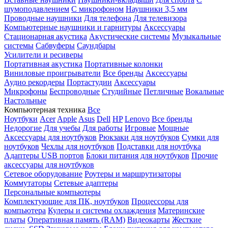
шумоподавлением
С микрофоном
Наушники 3,5 мм
Проводные наушники
Для телефона
Для телевизора
Компьютерные наушники и гарнитуры
Аксессуары
Стационарная акустика
Акустические системы
Музыкальные
системы
Сабвуферы
Саундбары
Усилители и ресиверы
Портативная акустика
Портативные колонки
Виниловые проигрыватели
Все бренды
Аксессуары
Аудио рекордеры
Портастудии
Аксессуары
Микрофоны
Беспроводные
Студийные
Петличные
Вокальные
Настольные
Компьютерная техника
Все
Ноутбуки
Acer
Apple
Asus
Dell
HP
Lenovo
Все бренды
Недорогие
Для учебы
Для работы
Игровые
Мощные
Аксессуары для ноутбуков
Рюкзаки для ноутбуков
Сумки для
ноутбуков
Чехлы для ноутбуков
Подставки для ноутбука
Адаптеры USB портов
Блоки питания для ноутбуков
Прочие
аксессуары для ноутбуков
Сетевое оборудование
Роутеры и маршрутизаторы
Коммутаторы
Сетевые адаптеры
Персональные компьютеры
Комплектующие для ПК, ноутбуков
Процессоры для
компьютера
Кулеры и системы охлаждения
Материнские
платы
Оперативная память (RAM)
Видеокарты
Жесткие