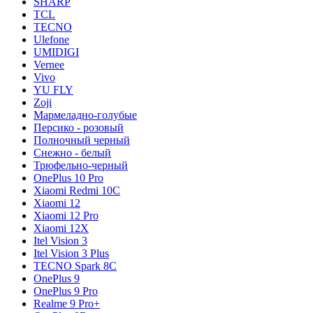
SHARP
TCL
TECNO
Ulefone
UMIDIGI
Vernee
Vivo
YU FLY
Zoji
Мармеладно-голубые
Персико - розовый
Полночный черный
Снежно - белый
Трюфельно-черный
OnePlus 10 Pro
Xiaomi Redmi 10C
Xiaomi 12
Xiaomi 12 Pro
Xiaomi 12X
Itel Vision 3
Itel Vision 3 Plus
TECNO Spark 8C
OnePlus 9
OnePlus 9 Pro
Realme 9 Pro+