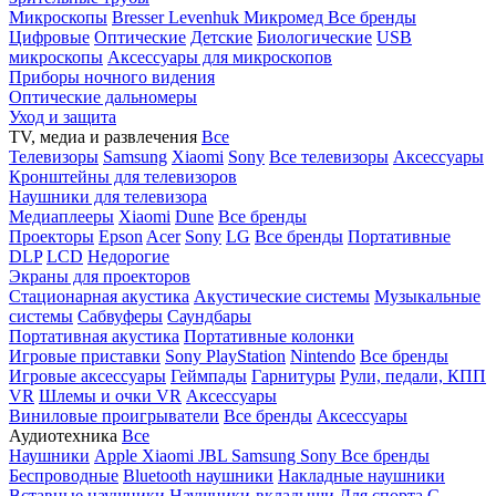
Микроскопы
Bresser
Levenhuk
Микромед
Все бренды
Цифровые
Оптические
Детские
Биологические
USB
микроскопы
Аксессуары для микроскопов
Приборы ночного видения
Оптические дальномеры
Уход и защита
TV, медиа и развлечения
Все
Телевизоры
Samsung
Xiaomi
Sony
Все телевизоры
Аксессуары
Кронштейны для телевизоров
Наушники для телевизора
Медиаплееры
Xiaomi
Dune
Все бренды
Проекторы
Epson
Acer
Sony
LG
Все бренды
Портативные
DLP
LCD
Недорогие
Экраны для проекторов
Стационарная акустика
Акустические системы
Музыкальные
системы
Сабвуферы
Саундбары
Портативная акустика
Портативные колонки
Игровые приставки
Sony PlayStation
Nintendo
Все бренды
Игровые аксессуары
Геймпады
Гарнитуры
Рули, педали, КПП
VR
Шлемы и очки VR
Аксессуары
Виниловые проигрыватели
Все бренды
Аксессуары
Аудиотехника
Все
Наушники
Apple
Xiaomi
JBL
Samsung
Sony
Все бренды
Беспроводные
Bluetooth наушники
Накладные наушники
Вставные наушники
Наушники-вкладыши
Для спорта
С