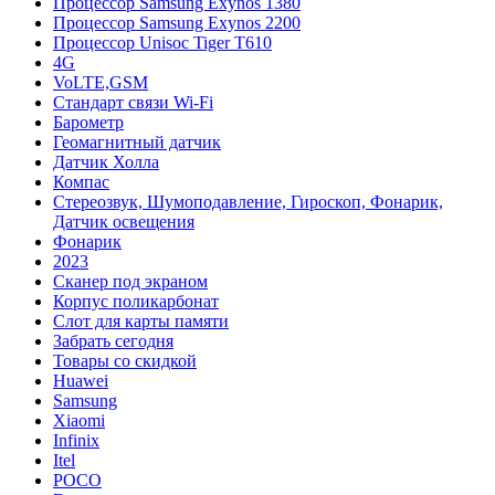
Процессор Samsung Exynos 1380
Процессор Samsung Exynos 2200
Процессор Unisoc Tiger T610
4G
VoLTE,GSM
Cтандарт связи Wi-Fi
Барометр
Геомагнитный датчик
Датчик Холла
Компас
Стереозвук, Шумоподавление, Гироскоп, Фонарик,
Датчик освещения
Фонарик
2023
Сканер под экраном
Корпус поликарбонат
Слот для карты памяти
Забрать сегодня
Товары со скидкой
Huawei
Samsung
Xiaomi
Infinix
Itel
POCO