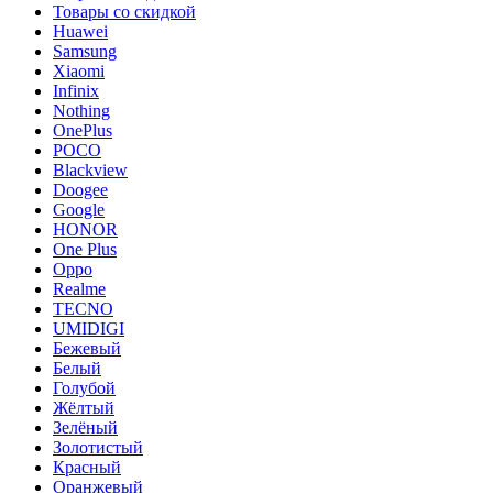
Товары со скидкой
Huawei
Samsung
Xiaomi
Infinix
Nothing
OnePlus
POCO
Blackview
Doogee
Google
HONOR
One Plus
Oppo
Realme
TECNO
UMIDIGI
Бежевый
Белый
Голубой
Жёлтый
Зелёный
Золотистый
Красный
Оранжевый