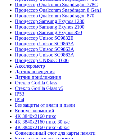
Процессор Qualcomm Snapdragon 778G
Процессор Qualcomm Snapdragon 8 Gen1
Процессор Qualcomm Snapdragon 870
Процессор Samsung Exynos 1280
Процессор Samsung Exynos 2100
Процессор Samsung Exynos 850
Процессор Unisoc SC9832E
Процессор Unisoc SC9863A
Процессор Unisoc SC9863A
Процессор Unisoc SC9863A
Процессор UNISoC T606
Акселерометр
Датчик освещения
Датчик приближения
Стекло Gorilla Glass
Стекло Gorilla Glass v5
IP53
IP54
Без защиты от влаги и пыли
Корпус алюминий
4K 3840x2160 пикс
4K 3840x2160 пикс 30 к/с
4K 3840x2160 пикс 60 к/с
Совмещенный слот для карты памяти
Без слота для карты памяти