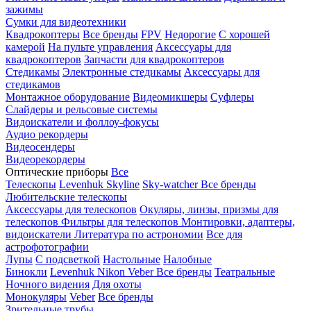
зажимы
Сумки для видеотехники
Квадрокоптеры
Все бренды
FPV
Недорогие
С хорошей
камерой
На пульте управления
Аксессуары для
квадрокоптеров
Запчасти для квадрокоптеров
Стедикамы
Электронные стедикамы
Аксессуары для
стедикамов
Монтажное оборудование
Видеомикшеры
Суфлеры
Слайдеры и рельсовые системы
Видоискатели и фоллоу-фокусы
Аудио рекордеры
Видеосендеры
Видеорекордеры
Оптические приборы
Все
Телескопы
Levenhuk Skyline
Sky-watcher
Все бренды
Любительские телескопы
Аксессуары для телескопов
Окуляры, линзы, призмы для
телескопов
Фильтры для телескопов
Монтировки, адаптеры,
видоискатели
Литература по астрономии
Все для
астрофотографии
Лупы
С подсветкой
Настольные
Налобные
Бинокли
Levenhuk
Nikon
Veber
Все бренды
Театральные
Ночного видения
Для охоты
Монокуляры
Veber
Все бренды
Зрительные трубы