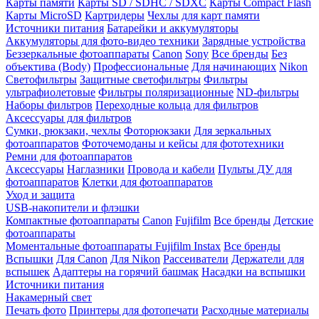
Карты памяти
Карты SD / SDHC / SDXC
Карты Compact Flash
Карты MicroSD
Картридеры
Чехлы для карт памяти
Источники питания
Батарейки и аккумуляторы
Аккумуляторы для фото-видео техники
Зарядные устройства
Беззеркальные фотоаппараты
Canon
Sony
Все бренды
Без
объектива (Body)
Профессиональные
Для начинающих
Nikon
Светофильтры
Защитные светофильтры
Фильтры
ультрафиолетовые
Фильтры поляризационные
ND-фильтры
Наборы фильтров
Переходные кольца для фильтров
Аксессуары для фильтров
Сумки, рюкзаки, чехлы
Фоторюкзаки
Для зеркальных
фотоаппаратов
Фоточемоданы и кейсы для фототехники
Ремни для фотоаппаратов
Аксессуары
Наглазники
Провода и кабели
Пульты ДУ для
фотоаппаратов
Клетки для фотоаппаратов
Уход и защита
USB-накопители и флэшки
Компактные фотоаппараты
Canon
Fujifilm
Все бренды
Детские
фотоаппараты
Моментальные фотоаппараты
Fujifilm Instax
Все бренды
Вспышки
Для Canon
Для Nikon
Рассеиватели
Держатели для
вспышек
Адаптеры на горячий башмак
Насадки на вспышки
Источники питания
Накамерный свет
Печать фото
Принтеры для фотопечати
Расходные материалы