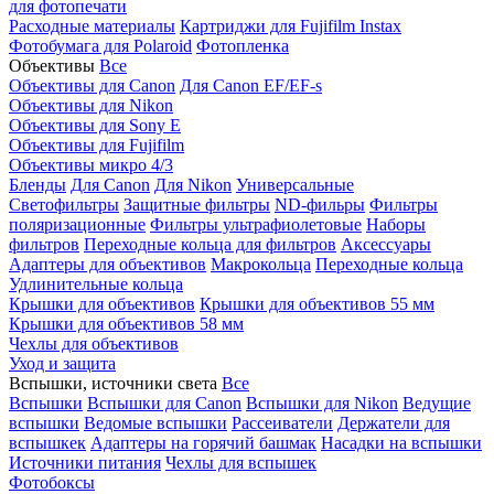
для фотопечати
Расходные материалы
Картриджи для Fujifilm Instax
Фотобумага для Polaroid
Фотопленка
Объективы
Все
Объективы для Canon
Для Canon EF/EF-s
Объективы для Nikon
Объективы для Sony E
Объективы для Fujifilm
Объективы микро 4/3
Бленды
Для Canon
Для Nikon
Универсальные
Светофильтры
Защитные фильтры
ND-фильры
Фильтры
поляризационные
Фильтры ультрафиолетовые
Наборы
фильтров
Переходные кольца для фильтров
Аксессуары
Адаптеры для объективов
Макрокольца
Переходные кольца
Удлинительные кольца
Крышки для объективов
Крышки для объективов 55 мм
Крышки для объективов 58 мм
Чехлы для объективов
Уход и защита
Вспышки, источники света
Все
Вспышки
Вспышки для Canon
Вспышки для Nikon
Ведущие
вспышки
Ведомые вспышки
Рассеиватели
Держатели для
вспышкек
Адаптеры на горячий башмак
Насадки на вспышки
Источники питания
Чехлы для вспышек
Фотобоксы