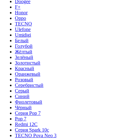
Doogee
F+
Honor
Oppo
TECNO
Ulefone
Umidigi
Белый
Голубой
Жёлтый
Зелёный
Золотистый
Красный
Оранжевый
Розовый
Серебристый
Серый
Синий
Фиолетовый
Чёрный
Серия Pop 7
Pop 7
Redmi 12C
Серия Spark 10c
TECNO Pova Neo 3