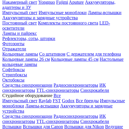
Накамерный свет
Yongnuo
Fujimi
Aputure
Аккумуляторы,
адаптеры и ЗУ
Импульсный свет
Импульсные моноблоки
Лампы-вспышки
Аккумуляторы и зарядные устройства
Постоянный свет
Комплекты постоянного света
LED-
осветители
Лампы и пайрекс
Рефлекторы, соты, шторки
Фотозонты
Отражатели
Кольцевые лампы
Со штативом
С держателем для телефона
Кольцевые лампы 26 см
Кольцевые лампы 45 см
Настольные
кольцевые лампы
Софтбоксы
Стрипбоксы
Октобоксы
Средства синхронизации
Радиосинхронизаторы
ИК
синхронизаторы
TTL-синхронизаторы
Синхрокабели
Студийное оборудование
Все
Импульсный свет
Raylab
FST
Godox
Все бренды
Импульсные
моноблоки
Лампы-вспышки
Аккумуляторы и зарядные
устройства
Средства синхронизации
Радиосинхронизаторы
ИК
синхронизаторы
TTL-синхронизаторы
Синхрокабели
Вспышки
Вспышки для Canon
Вспышки для Nikon
Ведущие