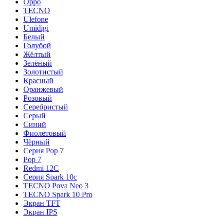
Oppo
TECNO
Ulefone
Umidigi
Белый
Голубой
Жёлтый
Зелёный
Золотистый
Красный
Оранжевый
Розовый
Серебристый
Серый
Синий
Фиолетовый
Чёрный
Серия Pop 7
Pop 7
Redmi 12C
Серия Spark 10c
TECNO Pova Neo 3
TECNO Spark 10 Pro
Экран TFT
Экран IPS