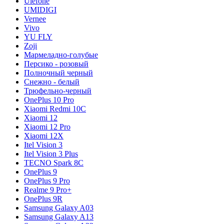
Ulefone
UMIDIGI
Vernee
Vivo
YU FLY
Zoji
Мармеладно-голубые
Персико - розовый
Полночный черный
Снежно - белый
Трюфельно-черный
OnePlus 10 Pro
Xiaomi Redmi 10C
Xiaomi 12
Xiaomi 12 Pro
Xiaomi 12X
Itel Vision 3
Itel Vision 3 Plus
TECNO Spark 8C
OnePlus 9
OnePlus 9 Pro
Realme 9 Pro+
OnePlus 9R
Samsung Galaxy A03
Samsung Galaxy A13