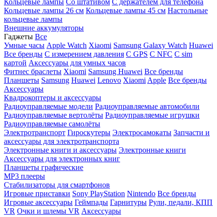
Кольцевые лампы
Со штативом
C держателем для телефона
Кольцевые лампы 26 см
Кольцевые лампы 45 см
Настольные
кольцевые лампы
Внешние аккумуляторы
Гаджеты
Все
Умные часы
Apple Watch
Xiaomi
Samsung Galaxy Watch
Huawei
Все бренды
C измерением давления
C GPS
C NFC
C sim
картой
Аксессуары для умных часов
Фитнес браслеты
Xiaomi
Samsung
Huawei
Все бренды
Планшеты
Samsung
Huawei
Lenovo
Xiaomi
Apple
Все бренды
Аксессуары
Квадрокоптеры и аксессуары
Радиоуправляемые модели
Радиоуправляемые автомобили
Радиоуправляемые вертолёты
Радиоуправляемые игрушки
Радиоуправляемые самолёты
Электротранспорт
Гироскутеры
Электросамокаты
Запчасти и
аксессуары для электротранспорта
Электронные книги и аксессуары
Электронные книги
Аксессуары для электронных книг
Планшеты графические
MP3 плееры
Стабилизаторы для смартфонов
Игровые приставки
Sony PlayStation
Nintendo
Все бренды
Игровые аксессуары
Геймпады
Гарнитуры
Рули, педали, КПП
VR
Очки и шлемы VR
Аксессуары