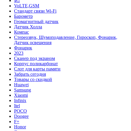
4G
VoLTE,GSM
Cтандарт связи Wi-Fi
Барометр
Геомагнитный датчик
Датчик Холла
Компас
Стереозвук, Шумоподавление, Гироскоп, Фонарик,
Датчик освещения
Фонарик
2023
Сканер под экраном
Корпус поликарбонат
Слот для карты памяти
Забрать сегодня
Товары со скидкой
Huawei
Samsung
Xiaomi
Infinix
Itel
POCO
Doogee
F+
Honor