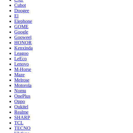
Cubot
Doogee
El
Elephone
GOME
Google
Gooweel
HONOR
Kenxinda
Leagoo
LeEco
Lenovo
M-Horse
Maze
Melrose
Motorola
Nomu
OnePlus
Oppo
Oukitel
Realme
SHARP
TCL
TECNO