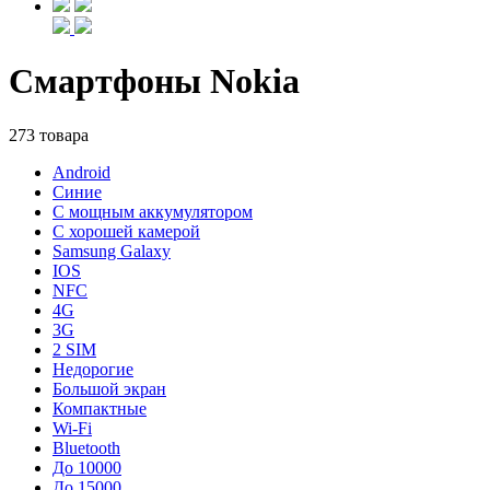
Смартфоны Nokia
273 товара
Android
Синие
С мощным аккумулятором
С хорошей камерой
Samsung Galaxy
IOS
NFC
4G
3G
2 SIM
Недорогие
Большой экран
Компактные
Wi-Fi
Bluetooth
До 10000
До 15000