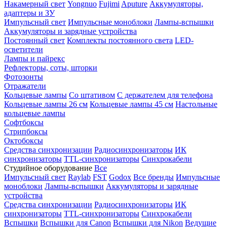
Накамерный свет
Yongnuo
Fujimi
Aputure
Аккумуляторы,
адаптеры и ЗУ
Импульсный свет
Импульсные моноблоки
Лампы-вспышки
Аккумуляторы и зарядные устройства
Постоянный свет
Комплекты постоянного света
LED-
осветители
Лампы и пайрекс
Рефлекторы, соты, шторки
Фотозонты
Отражатели
Кольцевые лампы
Со штативом
С держателем для телефона
Кольцевые лампы 26 см
Кольцевые лампы 45 см
Настольные
кольцевые лампы
Софтбоксы
Стрипбоксы
Октобоксы
Средства синхронизации
Радиосинхронизаторы
ИК
синхронизаторы
TTL-синхронизаторы
Синхрокабели
Студийное оборудование
Все
Импульсный свет
Raylab
FST
Godox
Все бренды
Импульсные
моноблоки
Лампы-вспышки
Аккумуляторы и зарядные
устройства
Средства синхронизации
Радиосинхронизаторы
ИК
синхронизаторы
TTL-синхронизаторы
Синхрокабели
Вспышки
Вспышки для Canon
Вспышки для Nikon
Ведущие