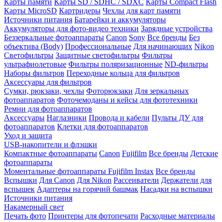
Карты памяти
Карты SD / SDHC / SDXC
Карты Compact Flash
Карты MicroSD
Картридеры
Чехлы для карт памяти
Источники питания
Батарейки и аккумуляторы
Аккумуляторы для фото-видео техники
Зарядные устройства
Беззеркальные фотоаппараты
Canon
Sony
Все бренды
Без
объектива (Body)
Профессиональные
Для начинающих
Nikon
Светофильтры
Защитные светофильтры
Фильтры
ультрафиолетовые
Фильтры поляризационные
ND-фильтры
Наборы фильтров
Переходные кольца для фильтров
Аксессуары для фильтров
Сумки, рюкзаки, чехлы
Фоторюкзаки
Для зеркальных
фотоаппаратов
Фоточемоданы и кейсы для фототехники
Ремни для фотоаппаратов
Аксессуары
Наглазники
Провода и кабели
Пульты ДУ для
фотоаппаратов
Клетки для фотоаппаратов
Уход и защита
USB-накопители и флэшки
Компактные фотоаппараты
Canon
Fujifilm
Все бренды
Детские
фотоаппараты
Моментальные фотоаппараты
Fujifilm Instax
Все бренды
Вспышки
Для Canon
Для Nikon
Рассеиватели
Держатели для
вспышек
Адаптеры на горячий башмак
Насадки на вспышки
Источники питания
Накамерный свет
Печать фото
Принтеры для фотопечати
Расходные материалы