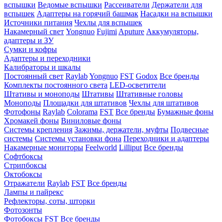
вспышки
Ведомые вспышки
Рассеиватели
Держатели для
вспышек
Адаптеры на горячий башмак
Насадки на вспышки
Источники питания
Чехлы для вспышек
Накамерный свет
Yongnuo
Fujimi
Aputure
Аккумуляторы,
адаптеры и ЗУ
Сумки и кофры
Адаптеры и переходники
Калибраторы и шкалы
Постоянный свет
Raylab
Yongnuo
FST
Godox
Все бренды
Комплекты постоянного света
LED-осветители
Штативы и моноподы
Штативы
Штативные головы
Моноподы
Площадки для штативов
Чехлы для штативов
Фотофоны
Raylab
Colorama
FST
Все бренды
Бумажные фоны
Хромакей фоны
Виниловые фоны
Системы крепления
Зажимы, держатели, муфты
Подвесные
системы
Системы установки фона
Переходники и адаптеры
Накамерные мониторы
Feelworld
Lilliput
Все бренды
Софтбоксы
Стрипбоксы
Октобоксы
Отражатели
Raylab
FST
Все бренды
Лампы и пайрекс
Рефлекторы, соты, шторки
Фотозонты
Фотобоксы
FST
Все бренды