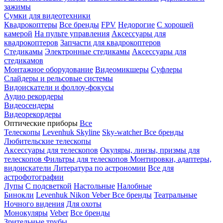
зажимы
Сумки для видеотехники
Квадрокоптеры
Все бренды
FPV
Недорогие
С хорошей
камерой
На пульте управления
Аксессуары для
квадрокоптеров
Запчасти для квадрокоптеров
Стедикамы
Электронные стедикамы
Аксессуары для
стедикамов
Монтажное оборудование
Видеомикшеры
Суфлеры
Слайдеры и рельсовые системы
Видоискатели и фоллоу-фокусы
Аудио рекордеры
Видеосендеры
Видеорекордеры
Оптические приборы
Все
Телескопы
Levenhuk Skyline
Sky-watcher
Все бренды
Любительские телескопы
Аксессуары для телескопов
Окуляры, линзы, призмы для
телескопов
Фильтры для телескопов
Монтировки, адаптеры,
видоискатели
Литература по астрономии
Все для
астрофотографии
Лупы
С подсветкой
Настольные
Налобные
Бинокли
Levenhuk
Nikon
Veber
Все бренды
Театральные
Ночного видения
Для охоты
Монокуляры
Veber
Все бренды
Зрительные трубы