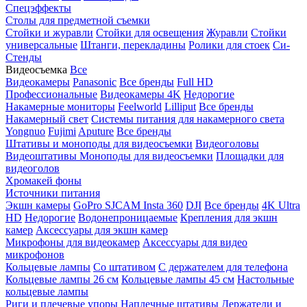
Спецэффекты
Столы для предметной съемки
Стойки и журавли
Стойки для освещения
Журавли
Стойки
универсальные
Штанги, перекладины
Ролики для стоек
Си-
Стенды
Видеосъемка
Все
Видеокамеры
Panasonic
Все бренды
Full HD
Профессиональные
Видеокамеры 4K
Недорогие
Накамерные мониторы
Feelworld
Lilliput
Все бренды
Накамерный свет
Системы питания для накамерного света
Yongnuo
Fujimi
Aputure
Все бренды
Штативы и моноподы для видеосъемки
Видеоголовы
Видеоштативы
Моноподы для видеосъемки
Площадки для
видеоголов
Хромакей фоны
Источники питания
Экшн камеры
GoPro
SJCAM
Insta 360
DJI
Все бренды
4K Ultra
HD
Недорогие
Водонепроницаемые
Крепления для экшн
камер
Аксессуары для экшн камер
Микрофоны для видеокамер
Аксессуары для видео
микрофонов
Кольцевые лампы
Со штативом
C держателем для телефона
Кольцевые лампы 26 см
Кольцевые лампы 45 см
Настольные
кольцевые лампы
Риги и плечевые упоры
Наплечные штативы
Держатели и