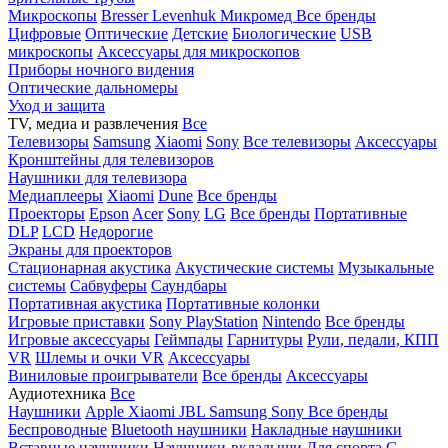
Микроскопы
Bresser
Levenhuk
Микромед
Все бренды
Цифровые
Оптические
Детские
Биологические
USB
микроскопы
Аксессуары для микроскопов
Приборы ночного видения
Оптические дальномеры
Уход и защита
TV, медиа и развлечения
Все
Телевизоры
Samsung
Xiaomi
Sony
Все телевизоры
Аксессуары
Кронштейны для телевизоров
Наушники для телевизора
Медиаплееры
Xiaomi
Dune
Все бренды
Проекторы
Epson
Acer
Sony
LG
Все бренды
Портативные
DLP
LCD
Недорогие
Экраны для проекторов
Стационарная акустика
Акустические системы
Музыкальные
системы
Сабвуферы
Саундбары
Портативная акустика
Портативные колонки
Игровые приставки
Sony PlayStation
Nintendo
Все бренды
Игровые аксессуары
Геймпады
Гарнитуры
Рули, педали, КПП
VR
Шлемы и очки VR
Аксессуары
Виниловые проигрыватели
Все бренды
Аксессуары
Аудиотехника
Все
Наушники
Apple
Xiaomi
JBL
Samsung
Sony
Все бренды
Беспроводные
Bluetooth наушники
Накладные наушники
Вставные наушники
Наушники-вкладыши
Для спорта
С