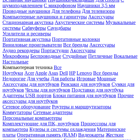
шумоподавлением
С микрофоном
Наушники 3,5 мм
Проводные наушники
Для телефона
Для телевизора
Компьютерные наушники и гарнитуры
Аксессуары
Стационарная акустика
Акустические системы
Музыкальные
системы
Сабвуферы
Саундбары
Усилители и ресиверы
Портативная акустика
Портативные колонки
Виниловые проигрыватели
Все бренды
Аксессуары
Аудио рекордеры
Портастудии
Аксессуары
Микрофоны
Беспроводные
Студийные
Петличные
Вокальные
Настольные
Компьютерная техника
Все
Ноутбуки
Acer
Apple
Asus
Dell
HP
Lenovo
Все бренды
Недорогие
Для учебы
Для работы
Игровые
Мощные
Аксессуары для ноутбуков
Рюкзаки для ноутбуков
Сумки для
ноутбуков
Чехлы для ноутбуков
Подставки для ноутбука
Адаптеры USB портов
Блоки питания для ноутбуков
Прочие
аксессуары для ноутбуков
Сетевое оборудование
Роутеры и маршрутизаторы
Коммутаторы
Сетевые адаптеры
Персональные компьютеры
Комплектующие для ПК, ноутбуков
Процессоры для
компьютера
Кулеры и системы охлаждения
Материнские
платы
Оперативная память (RAM)
Видеокарты
Жесткие