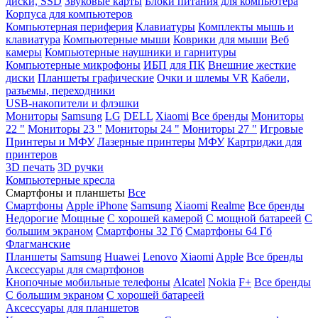
диски, SSD
Звуковые карты
Блоки питания для компьютера
Корпуса для компьютеров
Компьютерная периферия
Клавиатуры
Комплекты мышь и
клавиатура
Компьютерные мыши
Коврики для мыши
Веб
камеры
Компьютерные наушники и гарнитуры
Компьютерные микрофоны
ИБП для ПК
Внешние жесткие
диски
Планшеты графические
Очки и шлемы VR
Кабели,
разъемы, переходники
USB-накопители и флэшки
Мониторы
Samsung
LG
DELL
Xiaomi
Все бренды
Мониторы
22 "
Мониторы 23 "
Мониторы 24 "
Мониторы 27 "
Игровые
Принтеры и МФУ
Лазерные принтеры
МФУ
Картриджи для
принтеров
3D печать
3D ручки
Компьютерные кресла
Смартфоны и планшеты
Все
Смартфоны
Apple iPhone
Samsung
Xiaomi
Realme
Все бренды
Недорогие
Мощные
С хорошей камерой
С мощной батареей
С
большим экраном
Смартфоны 32 Гб
Смартфоны 64 Гб
Флагманские
Планшеты
Samsung
Huawei
Lenovo
Xiaomi
Apple
Все бренды
Аксессуары для смартфонов
Кнопочные мобильные телефоны
Alcatel
Nokia
F+
Все бренды
С большим экраном
С хорошей батареей
Аксессуары для планшетов