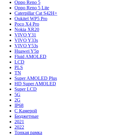
Oppo Reno 5
Oppo Reno 5 Lite
Caterpillar Cat S42H+
Oukitel WP5 Pro
Poco X4 Pro
Nokia XR20
VIVO Y31
VIVO Y33s
VIVO Y53s
Huawei Y5p
Fluid AMOLED
LCD
PLS
TN
Super AMOLED Plus
HD Super AMOLED
Super LCD
5G
2G
IP68
С Камерой
Бюджетные
2021
2022
Тонкая рамка