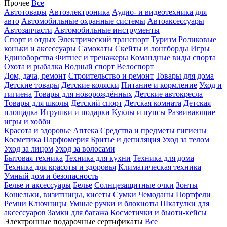
Прочее
Все
Автотовары
Автоэлектроника
Аудио- и видеотехника для
авто
Автомобильные охранные системы
Автоаксессуары
Автозапчасти
Автомобильные инструменты
Спорт и отдых
Электрический транспорт
Туризм
Роликовые
коньки и аксессуары
Самокаты
Скейты и лонгборды
Игры
Единоборства
Фитнес и тренажеры
Командные виды спорта
Охота и рыбалка
Водный спорт
Велоспорт
Дом, дача, ремонт
Строительство и ремонт
Товары для дома
Детские товары
Детские коляски
Питание и кормление
Уход и
гигиена
Товары для новорождённых
Детские автокресла
Товары для школы
Детский спорт
Детская комната
Детская
площадка
Игрушки и подарки
Куклы и пупсы
Развивающие
игры и хобби
Красота и здоровье
Аптека
Средства и предметы гигиены
Косметика
Парфюмерия
Бритье и депиляция
Уход за телом
Уход за лицом
Уход за волосами
Бытовая техника
Техника для кухни
Техника для дома
Техника для красоты и здоровья
Климатическая техника
Умный дом и безопасность
Белье и аксессуары
Белье
Солнцезащитные очки
Зонты
Кошельки, визитницы, кисеты
Сумки
Чемоданы
Портфели
Ремни
Ключницы
Умные ручки и блокноты
Шкатулки для
аксессуаров
Замки для багажа
Косметички и бьюти-кейсы
Электронные подарочные сертификаты
Все