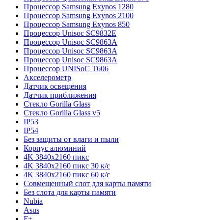
Процессор Samsung Exynos 1280
Процессор Samsung Exynos 2100
Процессор Samsung Exynos 850
Процессор Unisoc SC9832E
Процессор Unisoc SC9863A
Процессор Unisoc SC9863A
Процессор Unisoc SC9863A
Процессор UNISoC T606
Акселерометр
Датчик освещения
Датчик приближения
Стекло Gorilla Glass
Стекло Gorilla Glass v5
IP53
IP54
Без защиты от влаги и пыли
Корпус алюминий
4K 3840x2160 пикс
4K 3840x2160 пикс 30 к/с
4K 3840x2160 пикс 60 к/с
Совмещенный слот для карты памяти
Без слота для карты памяти
Nubia
Asus
F+