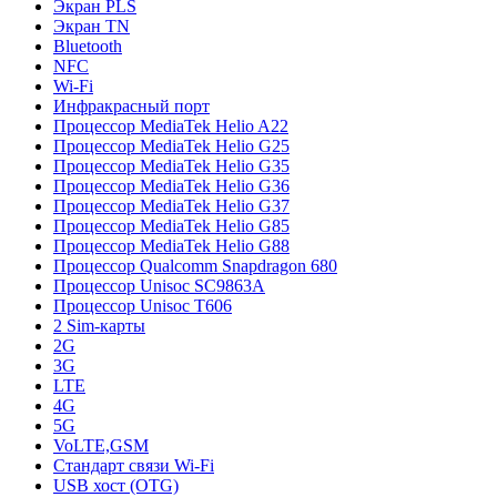
Экран PLS
Экран TN
Bluetooth
NFC
Wi-Fi
Инфракрасный порт
Процессор MediaTek Helio A22
Процессор MediaTek Helio G25
Процессор MediaTek Helio G35
Процессор MediaTek Helio G36
Процессор MediaTek Helio G37
Процессор MediaTek Helio G85
Процессор MediaTek Helio G88
Процессор Qualcomm Snapdragon 680
Процессор Unisoc SC9863A
Процессор Unisoc T606
2 Sim-карты
2G
3G
LTE
4G
5G
VoLTE,GSM
Стандарт связи Wi-Fi
USB хост (OTG)