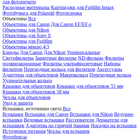
для фотопечати
Расходные материалы
Картриджи для Fujifilm Instax
Фотобумага для Polaroid
Фотопленка
Объективы
Все
Объективы для Canon
Для Canon EF/EF-s
Объективы для Nikon
Объективы для Sony E
Объективы для Fujifilm
Объективы микро 4/3
Бленды
Для Canon
Для Nikon
Универсальные
Светофильтры
Защитные фильтры
ND-фильры
Фильтры
поляризационные
Фильтры ультрафиолетовые
Наборы
фильтров
Переходные кольца для фильтров
Аксессуары
Адаптеры для объективов
Макрокольца
Переходные кольца
Удлинительные кольца
Крышки для объективов
Крышки для объективов 55 мм
Крышки для объективов 58 мм
Чехлы для объективов
Уход и защита
Вспышки, источники света
Все
Вспышки
Вспышки для Canon
Вспышки для Nikon
Ведущие
вспышки
Ведомые вспышки
Рассеиватели
Держатели для
вспышкек
Адаптеры на горячий башмак
Насадки на вспышки
Источники питания
Чехлы для вспышек
Фотобоксы