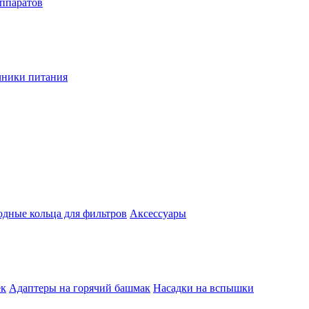
аппаратов
чники питания
одные кольца для фильтров
Аксессуары
ек
Адаптеры на горячий башмак
Насадки на вспышки