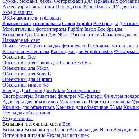
Сумки, рюкзаки, чехлы
Фоторюкзаки
Для зеркальных фотоапп
Аксессуары
Наглазники
Провода и кабели
Пульты ДУ для фото
Уход и защита
USB-накопители и флэшки
Компактные фотоаппараты
Canon
Fujifilm
Все бренды
Детские 
Моментальные фотоаппараты
Fujifilm Instax
Все бренды
Вспышки
Для Canon
Для Nikon
Рассеиватели
Держатели для в
Накамерный свет
Печать фото
Принтеры для фотопечати
Расходные материалы д
Расходные материалы
Картриджи для Fujifilm Instax
Фотобумага 
Объективы
Все
Объективы для Canon
Для Canon EF/EF-s
Объективы для Nikon
Объективы для Sony E
Объективы для Fujifilm
Объективы микро 4/3
Бленды
Для Canon
Для Nikon
Универсальные
Светофильтры
Защитные фильтры
ND-фильры
Фильтры поляр
Адаптеры для объективов
Макрокольца
Переходные кольца
Удл
Крышки для объективов
Крышки для объективов 55 мм
Крышки
Чехлы для объективов
Уход и защита
Вспышки, источники света
Все
Вспышки
Вспышки для Canon
Вспышки для Nikon
Ведущие в
Источники питания
Чехлы для вспышек