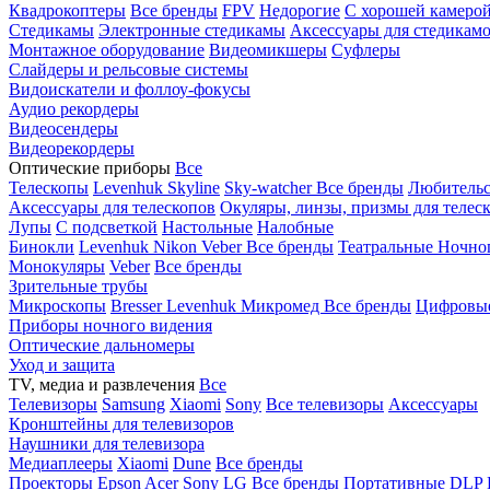
Квадрокоптеры
Все бренды
FPV
Недорогие
С хорошей камеро
Стедикамы
Электронные стедикамы
Аксессуары для стедикам
Монтажное оборудование
Видеомикшеры
Суфлеры
Слайдеры и рельсовые системы
Видоискатели и фоллоу-фокусы
Аудио рекордеры
Видеосендеры
Видеорекордеры
Оптические приборы
Все
Телескопы
Levenhuk Skyline
Sky-watcher
Все бренды
Любительс
Аксессуары для телескопов
Окуляры, линзы, призмы для телес
Лупы
С подсветкой
Настольные
Налобные
Бинокли
Levenhuk
Nikon
Veber
Все бренды
Театральные
Ночно
Монокуляры
Veber
Все бренды
Зрительные трубы
Микроскопы
Bresser
Levenhuk
Микромед
Все бренды
Цифровы
Приборы ночного видения
Оптические дальномеры
Уход и защита
TV, медиа и развлечения
Все
Телевизоры
Samsung
Xiaomi
Sony
Все телевизоры
Аксессуары
Кронштейны для телевизоров
Наушники для телевизора
Медиаплееры
Xiaomi
Dune
Все бренды
Проекторы
Epson
Acer
Sony
LG
Все бренды
Портативные
DLP