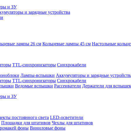
еры и ЗУ
кумуляторы и зарядные устройства
ли
ьцевые лампы 26 см
Кольцевые лампы 45 см
Настольные кольц
аторы
TTL-синхронизаторы
Синхрокабели
оноблоки
Лампы-вспышки
Аккумуляторы и зарядные устройств
аторы
TTL-синхронизаторы
Синхрокабели
спышки
Ведомые вспышки
Рассеиватели
Держатели для вспыше
еры и ЗУ
екты постоянного света
LED-осветители
Площадки для штативов
Чехлы для штативов
ромакей фоны
Виниловые фоны