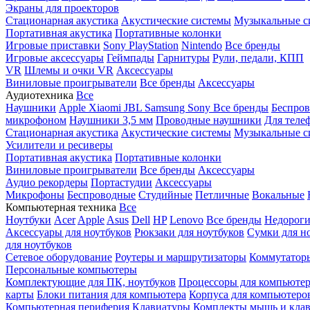
Экраны для проекторов
Стационарная акустика
Акустические системы
Музыкальные с
Портативная акустика
Портативные колонки
Игровые приставки
Sony PlayStation
Nintendo
Все бренды
Игровые аксессуары
Геймпады
Гарнитуры
Рули, педали, КПП
VR
Шлемы и очки VR
Аксессуары
Виниловые проигрыватели
Все бренды
Аксессуары
Аудиотехника
Все
Наушники
Apple
Xiaomi
JBL
Samsung
Sony
Все бренды
Беспро
микрофоном
Наушники 3,5 мм
Проводные наушники
Для теле
Стационарная акустика
Акустические системы
Музыкальные с
Усилители и ресиверы
Портативная акустика
Портативные колонки
Виниловые проигрыватели
Все бренды
Аксессуары
Аудио рекордеры
Портастудии
Аксессуары
Микрофоны
Беспроводные
Студийные
Петличные
Вокальные
Компьютерная техника
Все
Ноутбуки
Acer
Apple
Asus
Dell
HP
Lenovo
Все бренды
Недороги
Аксессуары для ноутбуков
Рюкзаки для ноутбуков
Сумки для н
для ноутбуков
Сетевое оборудование
Роутеры и маршрутизаторы
Коммутатор
Персональные компьютеры
Комплектующие для ПК, ноутбуков
Процессоры для компьюте
карты
Блоки питания для компьютера
Корпуса для компьютеро
Компьютерная периферия
Клавиатуры
Комплекты мышь и клав