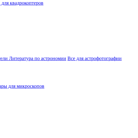
 для квадрокоптеров
тели
Литература по астрономии
Все для астрофотографии
ары для микроскопов