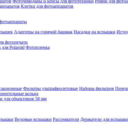
аратов
Фоточемоданы и кейсы для фототехники
Ремни для фото
аппаратов
Клетки для фотоаппаратов
фотоаппараты
спышек
Адаптеры на горячий башмак
Насадки на вспышки
Исто
ля фотопечати
для Polaroid
Фотопленка
изационные
Фильтры ультрафиолетовые
Наборы фильтров
Перех
инительные кольца
 для объективов 58 мм
спышки
Ведомые вспышки
Рассеиватели
Держатели для вспышк