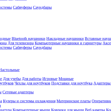
истемы
Сабвуферы
Саундбары
водные
Bluetooth наушники
Накладные наушники
Вставные нау
фона
Для телевизора
Компьютерные наушники и гарнитуры
Аксе
истемы
Сабвуферы
Саундбары
Настольные
е
Для учебы
Для работы
Игровые
Мощные
оутбуков
Чехлы для ноутбуков
Подставки для ноутбука
Адаптеры
ы
Сетевые адаптеры
ра
Кулеры и системы охлаждения
Материнские платы
Оперативн
в
иатура
Компьютерные мыши
Коврики для мыши
Веб камеры
Ко