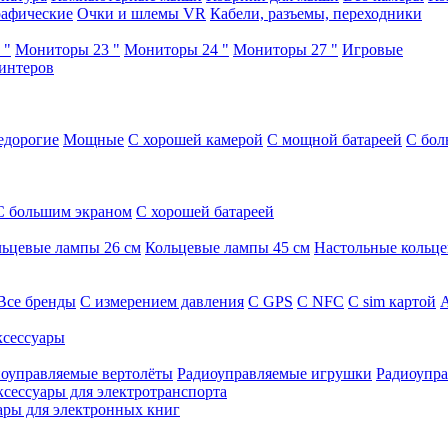
афические
Очки и шлемы VR
Кабели, разъемы, переходники
 "
Мониторы 23 "
Мониторы 24 "
Мониторы 27 "
Игровые
интеров
едорогие
Мощные
С хорошей камерой
С мощной батареей
С бол
С большим экраном
С хорошей батареей
ьцевые лампы 26 см
Кольцевые лампы 45 см
Настольные кольц
Все бренды
C измерением давления
C GPS
C NFC
C sim картой
А
сессуары
оуправляемые вертолёты
Радиоуправляемые игрушки
Радиоупра
ксессуары для электротранспорта
ары для электронных книг