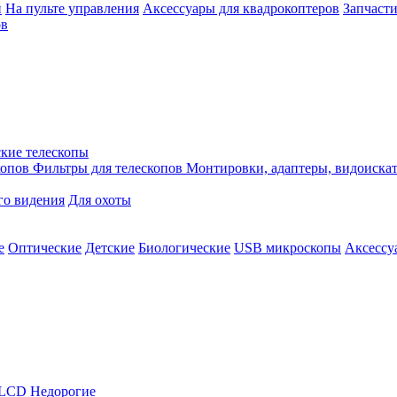
й
На пульте управления
Аксессуары для квадрокоптеров
Запчасти
ов
кие телескопы
копов
Фильтры для телескопов
Монтировки, адаптеры, видоиска
го видения
Для охоты
е
Оптические
Детские
Биологические
USB микроскопы
Аксессу
LCD
Недорогие