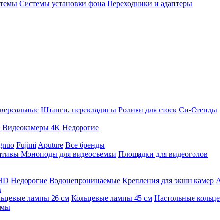
стемы
Системы установки фона
Переходники и адаптеры
версальные
Штанги, перекладины
Ролики для стоек
Си-Стенды
е
Видеокамеры 4K
Недорогие
gnuo
Fujimi
Aputure
Все бренды
ативы
Моноподы для видеосъемки
Площадки для видеоголов
 HD
Недорогие
Водонепроницаемые
Крепления для экшн камер
А
в
ьцевые лампы 26 см
Кольцевые лампы 45 см
Настольные кольц
имы