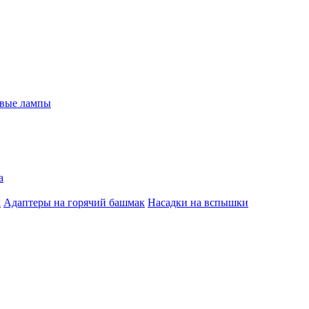
евые лампы
а
к
Адаптеры на горячий башмак
Насадки на вспышки