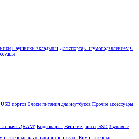
шники
Наушники-вкладыши
Для спорта
С шумоподавлением
С
ссуары
 USB портов
Блоки питания для ноутбуков
Прочие аксессуары
ая память (RAM)
Видеокарты
Жесткие диски, SSD
Звуковые
мпьютерные наушники и гарнитуры
Компьютерные