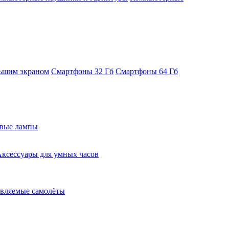
ьшим экраном
Смартфоны 32 Гб
Смартфоны 64 Гб
евые лампы
ксессуары для умных часов
вляемые самолёты