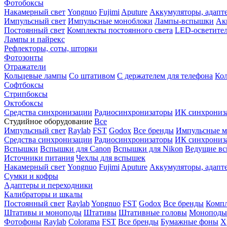
Фотобоксы
Накамерный свет
Yongnuo
Fujimi
Aputure
Аккумуляторы, адапт
Импульсный свет
Импульсные моноблоки
Лампы-вспышки
Ак
Постоянный свет
Комплекты постоянного света
LED-осветите
Лампы и пайрекс
Рефлекторы, соты, шторки
Фотозонты
Отражатели
Кольцевые лампы
Со штативом
С держателем для телефона
Кол
Софтбоксы
Стрипбоксы
Октобоксы
Средства синхронизации
Радиосинхронизаторы
ИК синхрониз
Студийное оборудование
Все
Импульсный свет
Raylab
FST
Godox
Все бренды
Импульсные м
Средства синхронизации
Радиосинхронизаторы
ИК синхрониз
Вспышки
Вспышки для Canon
Вспышки для Nikon
Ведущие в
Источники питания
Чехлы для вспышек
Накамерный свет
Yongnuo
Fujimi
Aputure
Аккумуляторы, адапт
Сумки и кофры
Адаптеры и переходники
Калибраторы и шкалы
Постоянный свет
Raylab
Yongnuo
FST
Godox
Все бренды
Компл
Штативы и моноподы
Штативы
Штативные головы
Моноподы
Фотофоны
Raylab
Colorama
FST
Все бренды
Бумажные фоны
Х