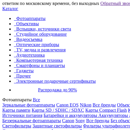
ответим по московскому времени, без выходных
Обратный зво
Каталог
Фотоаппараты
Объективы
Вспышки, источники света
Студийное оборудование
Видеосъемка
Оптические приборы
TV, медиа и развлечения
Аудиотехника
Компьютерная техника
Смартфоны и планшеты
Гаджеты
Прочее
Электронные подарочные сертификаты
Распродажа до 90%
Фотоаппараты
Все
Зеркальные фотоаппараты
Canon EOS
Nikon
Все бренды
Объект
Карты памяти
Карты SD / SDHC / SDXC
Карты Compact Flash
Источники питания
Батарейки и аккумуляторы
Аккумуляторы д
Беззеркальные фотоаппараты
Canon
Sony
Все бренды
Без объек
Светофильтры
Защитные светофильтры
Фильтры ультрафиолет