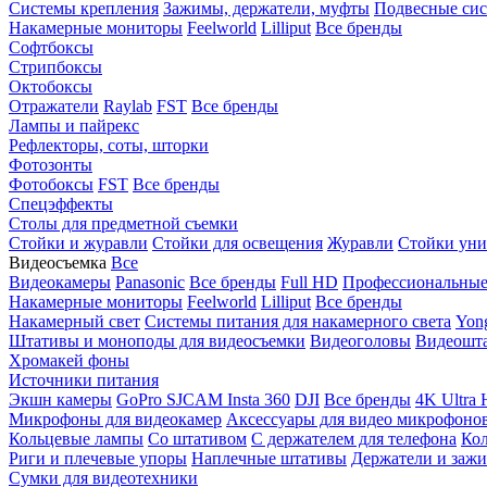
Системы крепления
Зажимы, держатели, муфты
Подвесные си
Накамерные мониторы
Feelworld
Lilliput
Все бренды
Софтбоксы
Стрипбоксы
Октобоксы
Отражатели
Raylab
FST
Все бренды
Лампы и пайрекс
Рефлекторы, соты, шторки
Фотозонты
Фотобоксы
FST
Все бренды
Спецэффекты
Столы для предметной съемки
Стойки и журавли
Стойки для освещения
Журавли
Стойки уни
Видеосъемка
Все
Видеокамеры
Panasonic
Все бренды
Full HD
Профессиональны
Накамерные мониторы
Feelworld
Lilliput
Все бренды
Накамерный свет
Системы питания для накамерного света
Yon
Штативы и моноподы для видеосъемки
Видеоголовы
Видеошт
Хромакей фоны
Источники питания
Экшн камеры
GoPro
SJCAM
Insta 360
DJI
Все бренды
4K Ultra
Микрофоны для видеокамер
Аксессуары для видео микрофоно
Кольцевые лампы
Со штативом
C держателем для телефона
Кол
Риги и плечевые упоры
Наплечные штативы
Держатели и заж
Сумки для видеотехники