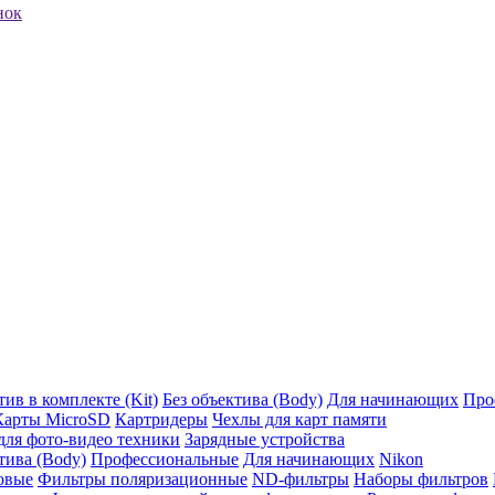
нок
ив в комплекте (Kit)
Без объектива (Body)
Для начинающих
Про
Карты MicroSD
Картридеры
Чехлы для карт памяти
ля фото-видео техники
Зарядные устройства
тива (Body)
Профессиональные
Для начинающих
Nikon
овые
Фильтры поляризационные
ND-фильтры
Наборы фильтров