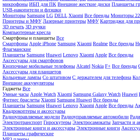
микрофоны
ИБП для ПК
Внешние жесткие диски
Планшеты гр
USB-накопители и флэшки
Мониторы
Samsung
LG
DELL
Xiaomi
Все бренды
Мониторы 22
Принтеры и МФУ
Лазерные принтеры
МФУ
Картриджи для пр
3D печать
3D ручки
Компьютерные кресла
Смартфоны и планшеты
Все
Смартфоны
Apple iPhone
Samsung
Xiaomi
Realme
Все бренды
Н
Флагманские
Планшеты
Samsung
Huawei
Lenovo
Xiaomi
Apple
Все бренды
Аксессуары для смартфонов
Кнопочные мобильные телефоны
Alcatel
Nokia
F+
Все бренды
Аксессуары для планшетов
Кольцевые лампы
Со штативом
C держателем для телефона
Кол
Внешние аккумуляторы
Гаджеты
Все
Умные часы
Apple Watch
Xiaomi
Samsung Galaxy Watch
Huawei
Фитнес браслеты
Xiaomi
Samsung
Huawei
Все бренды
Планшеты
Samsung
Huawei
Lenovo
Xiaomi
Apple
Все бренды
Ак
Квадрокоптеры и аксессуары
Радиоуправляемые модели
Радиоуправляемые автомобили
Ради
Электротранспорт
Гироскутеры
Электросамокаты
Запчасти и а
Электронные книги и аксессуары
Электронные книги
Аксессу
Планшеты графические
MP3 плееры