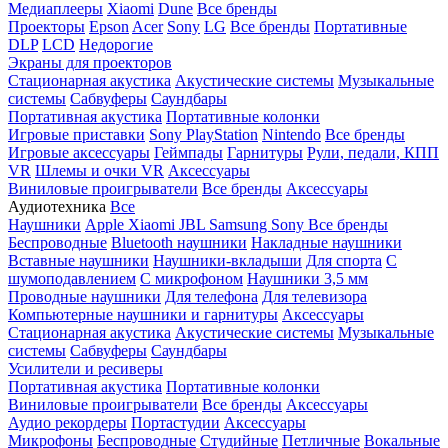
Медиаплееры
Xiaomi
Dune
Все бренды
Проекторы
Epson
Acer
Sony
LG
Все бренды
Портативные
DLP
LCD
Недорогие
Экраны для проекторов
Стационарная акустика
Акустические системы
Музыкальные
системы
Сабвуферы
Саундбары
Портативная акустика
Портативные колонки
Игровые приставки
Sony PlayStation
Nintendo
Все бренды
Игровые аксессуары
Геймпады
Гарнитуры
Рули, педали, КПП
VR
Шлемы и очки VR
Аксессуары
Виниловые проигрыватели
Все бренды
Аксессуары
Аудиотехника
Все
Наушники
Apple
Xiaomi
JBL
Samsung
Sony
Все бренды
Беспроводные
Bluetooth наушники
Накладные наушники
Вставные наушники
Наушники-вкладыши
Для спорта
С
шумоподавлением
С микрофоном
Наушники 3,5 мм
Проводные наушники
Для телефона
Для телевизора
Компьютерные наушники и гарнитуры
Аксессуары
Стационарная акустика
Акустические системы
Музыкальные
системы
Сабвуферы
Саундбары
Усилители и ресиверы
Портативная акустика
Портативные колонки
Виниловые проигрыватели
Все бренды
Аксессуары
Аудио рекордеры
Портастудии
Аксессуары
Микрофоны
Беспроводные
Студийные
Петличные
Вокальные