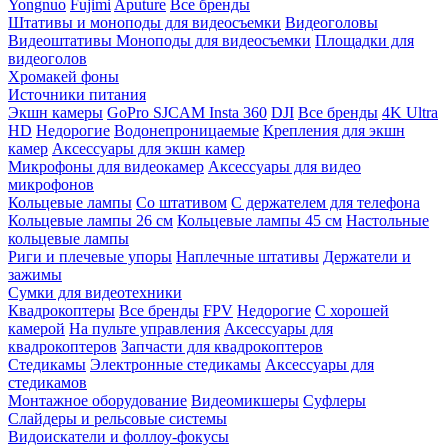
Yongnuo
Fujimi
Aputure
Все бренды
Штативы и моноподы для видеосъемки
Видеоголовы
Видеоштативы
Моноподы для видеосъемки
Площадки для
видеоголов
Хромакей фоны
Источники питания
Экшн камеры
GoPro
SJCAM
Insta 360
DJI
Все бренды
4K Ultra
HD
Недорогие
Водонепроницаемые
Крепления для экшн
камер
Аксессуары для экшн камер
Микрофоны для видеокамер
Аксессуары для видео
микрофонов
Кольцевые лампы
Со штативом
C держателем для телефона
Кольцевые лампы 26 см
Кольцевые лампы 45 см
Настольные
кольцевые лампы
Риги и плечевые упоры
Наплечные штативы
Держатели и
зажимы
Сумки для видеотехники
Квадрокоптеры
Все бренды
FPV
Недорогие
С хорошей
камерой
На пульте управления
Аксессуары для
квадрокоптеров
Запчасти для квадрокоптеров
Стедикамы
Электронные стедикамы
Аксессуары для
стедикамов
Монтажное оборудование
Видеомикшеры
Суфлеры
Слайдеры и рельсовые системы
Видоискатели и фоллоу-фокусы