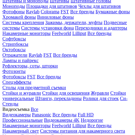
Штативы и моноподы
Штативы
Штативные головы
Моноподы
Площадки для штативов
Чехлы для штативов
Фотофоны
Raylab
Colorama
FST
Все бренды
Бумажные фоны
Хромакей фоны
Виниловые фоны
Системы крепления
Зажимы, держатели, муфты
Подвесные
системы
Системы установки фона
Переходники и адаптеры
Накамерные мониторы
Feelworld
Lilliput
Все бренды
Софтбоксы
Стрипбоксы
Октобоксы
Отражатели
Raylab
FST
Все бренды
Лампы и пайрекс
Рефлекторы, соты, шторки
Фотозонты
Фотобоксы
FST
Все бренды
Спецэффекты
Столы для предметной съемки
Стойки и журавли
Стойки для освещения
Журавли
Стойки
универсальные
Штанги, перекладины
Ролики для стоек
Си-
Стенды
Видеосъемка
Все
Видеокамеры
Panasonic
Все бренды
Full HD
Профессиональные
Видеокамеры 4K
Недорогие
Накамерные мониторы
Feelworld
Lilliput
Все бренды
Накамерный свет
Системы питания для накамерного света