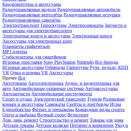
Квадрокоптеры и аксессуары
Радиоуправляемые модели
Радиоуправляемые автомобили
Радиоуправляемые вертолёты
Радиоуправляемые игрушки
Радиоуправляемые самолёты
Электротранспорт
Гироскутеры
Электросамокаты
Запчасти и
аксессуары для электротранспорта
Электронные книги и аксессуары
Электронные книги
Аксессуары для электронных книг
Планшеты графические
MP3 плееры
Стабилизаторы для смартфонов
Игровые приставки
Sony PlayStation
Nintendo
Все бренды
Игровые аксессуары
Геймпады
Гарнитуры
Рули, педали, КПП
VR
Очки и шлемы VR
Аксессуары
Прочее
Все
Автотовары
Автоэлектроника
Аудио- и видеотехника для
авто
Автомобильные охранные системы
Автоаксессуары
Автозапчасти
Автомобильные инструменты
Спорт и отдых
Электрический транспорт
Туризм
Роликовые
коньки и аксессуары
Самокаты
Скейты и лонгборды
Игры
Единоборства
Фитнес и тренажеры
Командные виды спорта
Охота и рыбалка
Водный спорт
Велоспорт
Дом, дача, ремонт
Строительство и ремонт
Товары для дома
Детские товары
Детские коляски
Питание и кормление
Уход и
гигиена
Товары для новорождённых
Детские автокресла