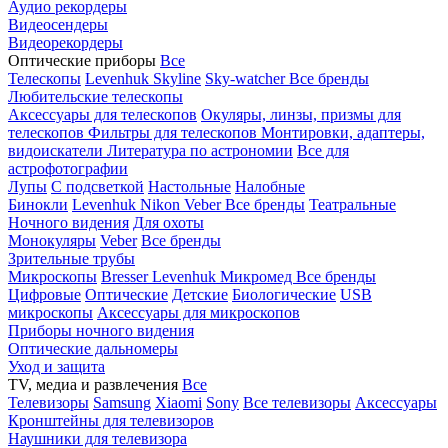
Аудио рекордеры
Видеосендеры
Видеорекордеры
Оптические приборы
Все
Телескопы
Levenhuk Skyline
Sky-watcher
Все бренды
Любительские телескопы
Аксессуары для телескопов
Окуляры, линзы, призмы для
телескопов
Фильтры для телескопов
Монтировки, адаптеры,
видоискатели
Литература по астрономии
Все для
астрофотографии
Лупы
С подсветкой
Настольные
Налобные
Бинокли
Levenhuk
Nikon
Veber
Все бренды
Театральные
Ночного видения
Для охоты
Монокуляры
Veber
Все бренды
Зрительные трубы
Микроскопы
Bresser
Levenhuk
Микромед
Все бренды
Цифровые
Оптические
Детские
Биологические
USB
микроскопы
Аксессуары для микроскопов
Приборы ночного видения
Оптические дальномеры
Уход и защита
TV, медиа и развлечения
Все
Телевизоры
Samsung
Xiaomi
Sony
Все телевизоры
Аксессуары
Кронштейны для телевизоров
Наушники для телевизора