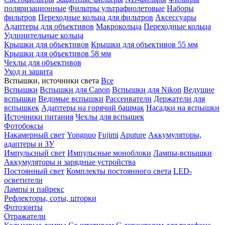
поляризационные
Фильтры ультрафиолетовые
Наборы
фильтров
Переходные кольца для фильтров
Аксессуары
Адаптеры для объективов
Макрокольца
Переходные кольца
Удлинительные кольца
Крышки для объективов
Крышки для объективов 55 мм
Крышки для объективов 58 мм
Чехлы для объективов
Уход и защита
Вспышки, источники света
Все
Вспышки
Вспышки для Canon
Вспышки для Nikon
Ведущие
вспышки
Ведомые вспышки
Рассеиватели
Держатели для
вспышкек
Адаптеры на горячий башмак
Насадки на вспышки
Источники питания
Чехлы для вспышек
Фотобоксы
Накамерный свет
Yongnuo
Fujimi
Aputure
Аккумуляторы,
адаптеры и ЗУ
Импульсный свет
Импульсные моноблоки
Лампы-вспышки
Аккумуляторы и зарядные устройства
Постоянный свет
Комплекты постоянного света
LED-
осветители
Лампы и пайрекс
Рефлекторы, соты, шторки
Фотозонты
Отражатели