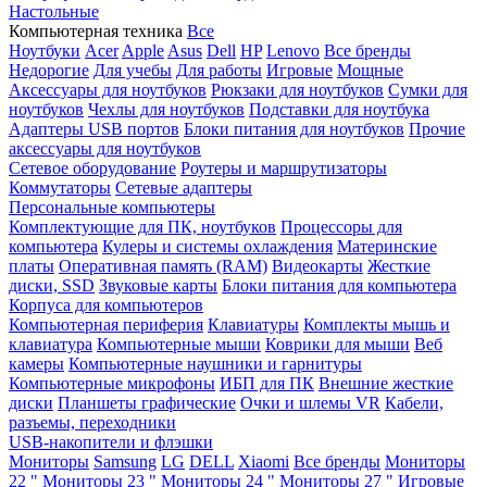
Настольные
Компьютерная техника
Все
Ноутбуки
Acer
Apple
Asus
Dell
HP
Lenovo
Все бренды
Недорогие
Для учебы
Для работы
Игровые
Мощные
Аксессуары для ноутбуков
Рюкзаки для ноутбуков
Сумки для
ноутбуков
Чехлы для ноутбуков
Подставки для ноутбука
Адаптеры USB портов
Блоки питания для ноутбуков
Прочие
аксессуары для ноутбуков
Сетевое оборудование
Роутеры и маршрутизаторы
Коммутаторы
Сетевые адаптеры
Персональные компьютеры
Комплектующие для ПК, ноутбуков
Процессоры для
компьютера
Кулеры и системы охлаждения
Материнские
платы
Оперативная память (RAM)
Видеокарты
Жесткие
диски, SSD
Звуковые карты
Блоки питания для компьютера
Корпуса для компьютеров
Компьютерная периферия
Клавиатуры
Комплекты мышь и
клавиатура
Компьютерные мыши
Коврики для мыши
Веб
камеры
Компьютерные наушники и гарнитуры
Компьютерные микрофоны
ИБП для ПК
Внешние жесткие
диски
Планшеты графические
Очки и шлемы VR
Кабели,
разъемы, переходники
USB-накопители и флэшки
Мониторы
Samsung
LG
DELL
Xiaomi
Все бренды
Мониторы
22 "
Мониторы 23 "
Мониторы 24 "
Мониторы 27 "
Игровые