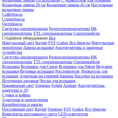
Кольцевые лампы
Со штативом
С держателем для телефона
Кольцевые лампы 26 см
Кольцевые лампы 45 см
Настольные
кольцевые лампы
Софтбоксы
Стрипбоксы
Октобоксы
Средства синхронизации
Радиосинхронизаторы
ИК
синхронизаторы
TTL-синхронизаторы
Синхрокабели
Студийное оборудование
Все
Импульсный свет
Raylab
FST
Godox
Все бренды
Импульсные
моноблоки
Лампы-вспышки
Аккумуляторы и зарядные
устройства
Средства синхронизации
Радиосинхронизаторы
ИК
синхронизаторы
TTL-синхронизаторы
Синхрокабели
Вспышки
Вспышки для Canon
Вспышки для Nikon
Ведущие
вспышки
Ведомые вспышки
Рассеиватели
Держатели для
вспышек
Адаптеры на горячий башмак
Насадки на вспышки
Источники питания
Чехлы для вспышек
Накамерный свет
Yongnuo
Fujimi
Aputure
Аккумуляторы,
адаптеры и ЗУ
Сумки и кофры
Адаптеры и переходники
Калибраторы и шкалы
Постоянный свет
Raylab
Yongnuo
FST
Godox
Все бренды
Комплекты постоянного света
LED-осветители