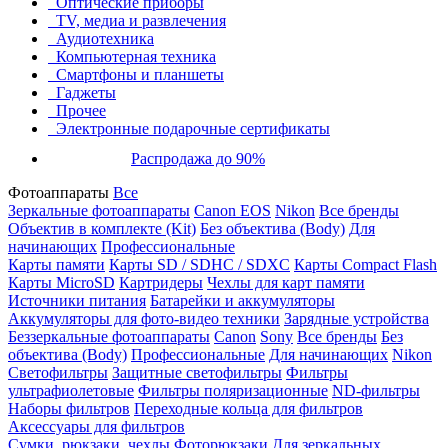
Оптические приборы
TV, медиа и развлечения
Аудиотехника
Компьютерная техника
Смартфоны и планшеты
Гаджеты
Прочее
Электронные подарочные сертификаты
Распродажа до 90%
Фотоаппараты
Все
Зеркальные фотоаппараты
Canon EOS
Nikon
Все бренды
Объектив в комплекте (Kit)
Без объектива (Body)
Для
начинающих
Профессиональные
Карты памяти
Карты SD / SDHC / SDXC
Карты Compact Flash
Карты MicroSD
Картридеры
Чехлы для карт памяти
Источники питания
Батарейки и аккумуляторы
Аккумуляторы для фото-видео техники
Зарядные устройства
Беззеркальные фотоаппараты
Canon
Sony
Все бренды
Без
объектива (Body)
Профессиональные
Для начинающих
Nikon
Светофильтры
Защитные светофильтры
Фильтры
ультрафиолетовые
Фильтры поляризационные
ND-фильтры
Наборы фильтров
Переходные кольца для фильтров
Аксессуары для фильтров
Сумки, рюкзаки, чехлы
Фоторюкзаки
Для зеркальных