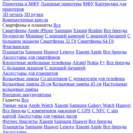
Принтеры и МФУ
Лазерные принтеры
МФУ
Картриджи для
принтеров
3D печать
3D ручки
Компьютерные кресла
Смартфоны и планшеты
Все
Смартфоны
Apple iPhone
Samsung
Xiaomi
Realme
Все бренды
Недорогие
Мощные
С хорошей камерой
С мощной батареей
С
большим экраном
Смартфоны 32 Гб
Смартфоны 64 Гб
Флагманские
Планшеты
Samsung
Huawei
Lenovo
Xiaomi
Apple
Все бренды
Аксессуары для смартфонов
Кнопочные мобильные телефоны
Alcatel
Nokia
F+
Все бренды
С большим экраном
С хорошей батареей
Аксессуары для планшетов
Кольцевые лампы
Со штативом
C держателем для телефона
Кольцевые лампы 26 см
Кольцевые лампы 45 см
Настольные
кольцевые лампы
Внешние аккумуляторы
Гаджеты
Все
Умные часы
Apple Watch
Xiaomi
Samsung Galaxy Watch
Huawei
Все бренды
C измерением давления
C GPS
C NFC
C sim
картой
Аксессуары для умных часов
Фитнес браслеты
Xiaomi
Samsung
Huawei
Все бренды
Планшеты
Samsung
Huawei
Lenovo
Xiaomi
Apple
Все бренды
Аксессуары