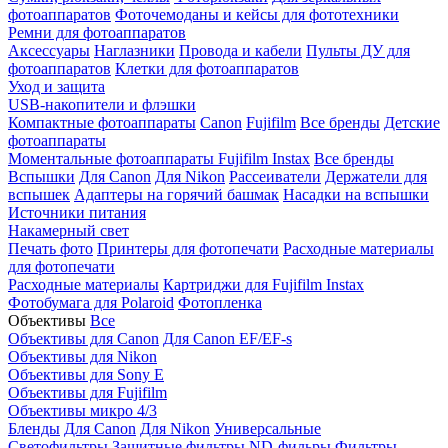
фотоаппаратов
Фоточемоданы и кейсы для фототехники
Ремни для фотоаппаратов
Аксессуары
Наглазники
Провода и кабели
Пульты ДУ для
фотоаппаратов
Клетки для фотоаппаратов
Уход и защита
USB-накопители и флэшки
Компактные фотоаппараты
Canon
Fujifilm
Все бренды
Детские
фотоаппараты
Моментальные фотоаппараты
Fujifilm Instax
Все бренды
Вспышки
Для Canon
Для Nikon
Рассеиватели
Держатели для
вспышек
Адаптеры на горячий башмак
Насадки на вспышки
Источники питания
Накамерный свет
Печать фото
Принтеры для фотопечати
Расходные материалы
для фотопечати
Расходные материалы
Картриджи для Fujifilm Instax
Фотобумага для Polaroid
Фотопленка
Объективы
Все
Объективы для Canon
Для Canon EF/EF-s
Объективы для Nikon
Объективы для Sony E
Объективы для Fujifilm
Объективы микро 4/3
Бленды
Для Canon
Для Nikon
Универсальные
Светофильтры
Защитные фильтры
ND-фильры
Фильтры