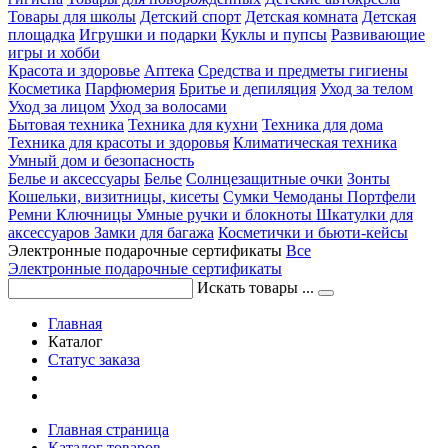
Товары для школы
Детский спорт
Детская комната
Детская
площадка
Игрушки и подарки
Куклы и пупсы
Развивающие
игры и хобби
Красота и здоровье
Аптека
Средства и предметы гигиены
Косметика
Парфюмерия
Бритье и депиляция
Уход за телом
Уход за лицом
Уход за волосами
Бытовая техника
Техника для кухни
Техника для дома
Техника для красоты и здоровья
Климатическая техника
Умный дом и безопасность
Белье и аксессуары
Белье
Солнцезащитные очки
Зонты
Кошельки, визитницы, кисеты
Сумки
Чемоданы
Портфели
Ремни
Ключницы
Умные ручки и блокноты
Шкатулки для
аксессуаров
Замки для багажа
Косметички и бьюти-кейсы
Электронные подарочные сертификаты
Все
Электронные подарочные сертификаты
Искать товары ...
Главная
Каталог
Статус заказа
Главная страница
Каталог товаров