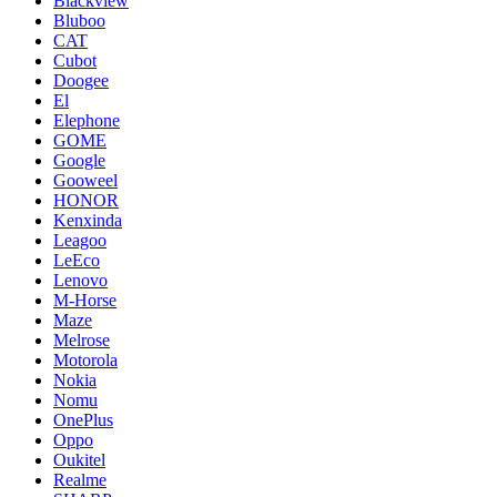
Blackview
Bluboo
CAT
Cubot
Doogee
El
Elephone
GOME
Google
Gooweel
HONOR
Kenxinda
Leagoo
LeEco
Lenovo
M-Horse
Maze
Melrose
Motorola
Nokia
Nomu
OnePlus
Oppo
Oukitel
Realme