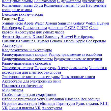
Кольцевые лампы
Со штативом
C держателем для телефона
Кольцевые лампы 26 см
Кольцевые лампы 45 см
Настольные
кольцевые лампы
Внешние аккумуляторы
Гаджеты
Все
Умные часы
Apple Watch
Xiaomi
Samsung Galaxy Watch
Huawei
Все бренды
C измерением давления
C GPS
C NFC
C sim
картой
Аксессуары для умных часов
Фитнес браслеты
Xiaomi
Samsung
Huawei
Все бренды
Планшеты
Samsung
Huawei
Lenovo
Xiaomi
Apple
Все бренды
Аксессуары
Квадрокоптеры и аксессуары
Радиоуправляемые модели
Радиоуправляемые автомобили
Радиоуправляемые вертолёты
Радиоуправляемые игрушки
Радиоуправляемые самолёты
Электротранспорт
Гироскутеры
Электросамокаты
Запчасти и
аксессуары для электротранспорта
Электронные книги и аксессуары
Электронные книги
Аксессуары для электронных книг
Планшеты графические
MP3 плееры
Стабилизаторы для смартфонов
Игровые приставки
Sony PlayStation
Nintendo
Все бренды
Игровые аксессуары
Геймпады
Гарнитуры
Рули, педали, КПП
VR
Очки и шлемы VR
Аксессуары