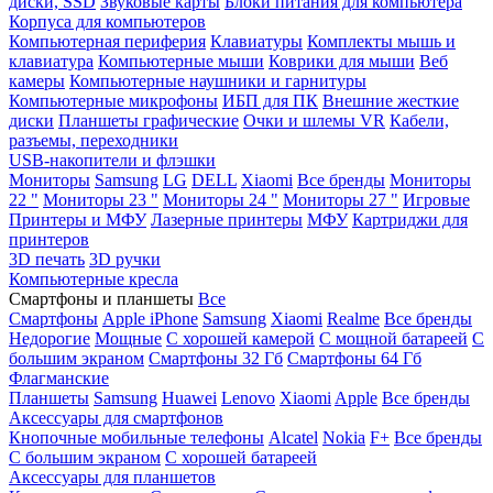
диски, SSD
Звуковые карты
Блоки питания для компьютера
Корпуса для компьютеров
Компьютерная периферия
Клавиатуры
Комплекты мышь и
клавиатура
Компьютерные мыши
Коврики для мыши
Веб
камеры
Компьютерные наушники и гарнитуры
Компьютерные микрофоны
ИБП для ПК
Внешние жесткие
диски
Планшеты графические
Очки и шлемы VR
Кабели,
разъемы, переходники
USB-накопители и флэшки
Мониторы
Samsung
LG
DELL
Xiaomi
Все бренды
Мониторы
22 "
Мониторы 23 "
Мониторы 24 "
Мониторы 27 "
Игровые
Принтеры и МФУ
Лазерные принтеры
МФУ
Картриджи для
принтеров
3D печать
3D ручки
Компьютерные кресла
Смартфоны и планшеты
Все
Смартфоны
Apple iPhone
Samsung
Xiaomi
Realme
Все бренды
Недорогие
Мощные
С хорошей камерой
С мощной батареей
С
большим экраном
Смартфоны 32 Гб
Смартфоны 64 Гб
Флагманские
Планшеты
Samsung
Huawei
Lenovo
Xiaomi
Apple
Все бренды
Аксессуары для смартфонов
Кнопочные мобильные телефоны
Alcatel
Nokia
F+
Все бренды
С большим экраном
С хорошей батареей
Аксессуары для планшетов