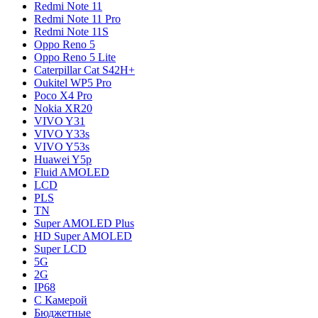
Redmi Note 11
Redmi Note 11 Pro
Redmi Note 11S
Oppo Reno 5
Oppo Reno 5 Lite
Caterpillar Cat S42H+
Oukitel WP5 Pro
Poco X4 Pro
Nokia XR20
VIVO Y31
VIVO Y33s
VIVO Y53s
Huawei Y5p
Fluid AMOLED
LCD
PLS
TN
Super AMOLED Plus
HD Super AMOLED
Super LCD
5G
2G
IP68
С Камерой
Бюджетные