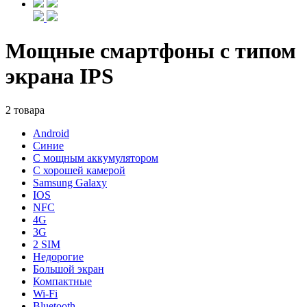
Мощные смартфоны с типом
экрана IPS
2 товара
Android
Синие
С мощным аккумулятором
С хорошей камерой
Samsung Galaxy
IOS
NFC
4G
3G
2 SIM
Недорогие
Большой экран
Компактные
Wi-Fi
Bluetooth