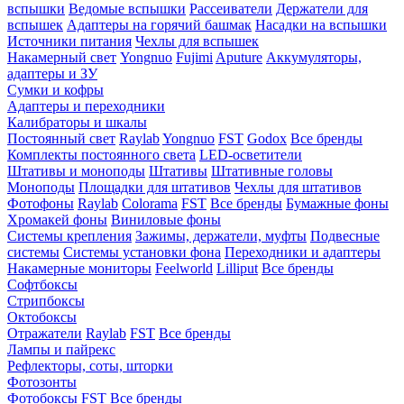
вспышки
Ведомые вспышки
Рассеиватели
Держатели для
вспышек
Адаптеры на горячий башмак
Насадки на вспышки
Источники питания
Чехлы для вспышек
Накамерный свет
Yongnuo
Fujimi
Aputure
Аккумуляторы,
адаптеры и ЗУ
Сумки и кофры
Адаптеры и переходники
Калибраторы и шкалы
Постоянный свет
Raylab
Yongnuo
FST
Godox
Все бренды
Комплекты постоянного света
LED-осветители
Штативы и моноподы
Штативы
Штативные головы
Моноподы
Площадки для штативов
Чехлы для штативов
Фотофоны
Raylab
Colorama
FST
Все бренды
Бумажные фоны
Хромакей фоны
Виниловые фоны
Системы крепления
Зажимы, держатели, муфты
Подвесные
системы
Системы установки фона
Переходники и адаптеры
Накамерные мониторы
Feelworld
Lilliput
Все бренды
Софтбоксы
Стрипбоксы
Октобоксы
Отражатели
Raylab
FST
Все бренды
Лампы и пайрекс
Рефлекторы, соты, шторки
Фотозонты
Фотобоксы
FST
Все бренды