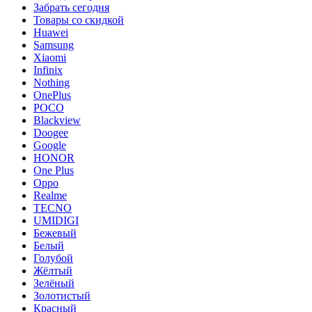
Забрать сегодня
Товары со скидкой
Huawei
Samsung
Xiaomi
Infinix
Nothing
OnePlus
POCO
Blackview
Doogee
Google
HONOR
One Plus
Oppo
Realme
TECNO
UMIDIGI
Бежевый
Белый
Голубой
Жёлтый
Зелёный
Золотистый
Красный