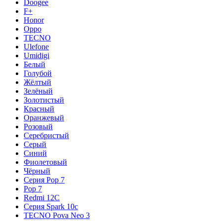
Doogee
F+
Honor
Oppo
TECNO
Ulefone
Umidigi
Белый
Голубой
Жёлтый
Зелёный
Золотистый
Красный
Оранжевый
Розовый
Серебристый
Серый
Синий
Фиолетовый
Чёрный
Серия Pop 7
Pop 7
Redmi 12C
Серия Spark 10c
TECNO Pova Neo 3