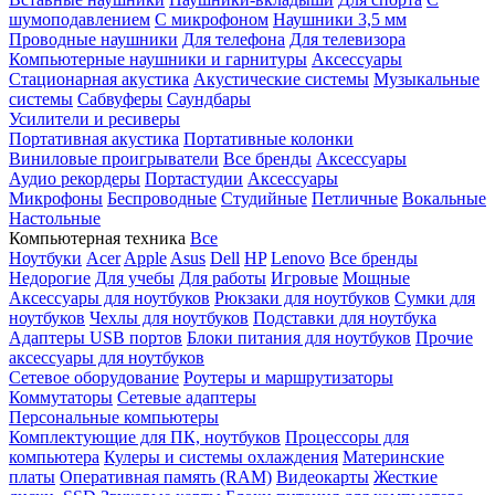
шумоподавлением
С микрофоном
Наушники 3,5 мм
Проводные наушники
Для телефона
Для телевизора
Компьютерные наушники и гарнитуры
Аксессуары
Стационарная акустика
Акустические системы
Музыкальные
системы
Сабвуферы
Саундбары
Усилители и ресиверы
Портативная акустика
Портативные колонки
Виниловые проигрыватели
Все бренды
Аксессуары
Аудио рекордеры
Портастудии
Аксессуары
Микрофоны
Беспроводные
Студийные
Петличные
Вокальные
Настольные
Компьютерная техника
Все
Ноутбуки
Acer
Apple
Asus
Dell
HP
Lenovo
Все бренды
Недорогие
Для учебы
Для работы
Игровые
Мощные
Аксессуары для ноутбуков
Рюкзаки для ноутбуков
Сумки для
ноутбуков
Чехлы для ноутбуков
Подставки для ноутбука
Адаптеры USB портов
Блоки питания для ноутбуков
Прочие
аксессуары для ноутбуков
Сетевое оборудование
Роутеры и маршрутизаторы
Коммутаторы
Сетевые адаптеры
Персональные компьютеры
Комплектующие для ПК, ноутбуков
Процессоры для
компьютера
Кулеры и системы охлаждения
Материнские
платы
Оперативная память (RAM)
Видеокарты
Жесткие