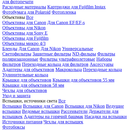
для фотопечати
Расходные материалы
Картриджи для Fujifilm Instax
Фотобумага для Polaroid
Фотопленка
Объективы
Все
Объективы для Canon
Для Canon EF/EF-s
Объективы для Nikon
Объективы для Sony E
Объективы для Fujifilm
Объективы микро 4/3
Бленды
Для Canon
Для Nikon
Универсальные
Светофильтры
Защитные фильтры
ND-фильры
Фильтры
поляризационные
Фильтры ультрафиолетовые
Наборы
фильтров
Переходные кольца для фильтров
Аксессуары
Адаптеры для объективов
Макрокольца
Переходные кольца
Удлинительные кольца
Крышки для объективов
Крышки для объективов 55 мм
Крышки для объективов 58 мм
Чехлы для объективов
Уход и защита
Вспышки, источники света
Все
Вспышки
Вспышки для Canon
Вспышки для Nikon
Ведущие
вспышки
Ведомые вспышки
Рассеиватели
Держатели для
вспышкек
Адаптеры на горячий башмак
Насадки на вспышки
Источники питания
Чехлы для вспышек
Фотобоксы