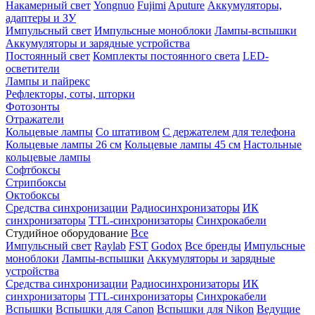
Накамерный свет
Yongnuo
Fujimi
Aputure
Аккумуляторы,
адаптеры и ЗУ
Импульсный свет
Импульсные моноблоки
Лампы-вспышки
Аккумуляторы и зарядные устройства
Постоянный свет
Комплекты постоянного света
LED-
осветители
Лампы и пайрекс
Рефлекторы, соты, шторки
Фотозонты
Отражатели
Кольцевые лампы
Со штативом
С держателем для телефона
Кольцевые лампы 26 см
Кольцевые лампы 45 см
Настольные
кольцевые лампы
Софтбоксы
Стрипбоксы
Октобоксы
Средства синхронизации
Радиосинхронизаторы
ИК
синхронизаторы
TTL-синхронизаторы
Синхрокабели
Студийное оборудование
Все
Импульсный свет
Raylab
FST
Godox
Все бренды
Импульсные
моноблоки
Лампы-вспышки
Аккумуляторы и зарядные
устройства
Средства синхронизации
Радиосинхронизаторы
ИК
синхронизаторы
TTL-синхронизаторы
Синхрокабели
Вспышки
Вспышки для Canon
Вспышки для Nikon
Ведущие