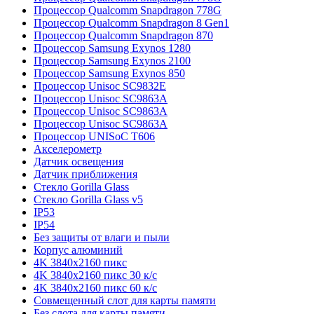
Процессор Qualcomm Snapdragon 778G
Процессор Qualcomm Snapdragon 8 Gen1
Процессор Qualcomm Snapdragon 870
Процессор Samsung Exynos 1280
Процессор Samsung Exynos 2100
Процессор Samsung Exynos 850
Процессор Unisoc SC9832E
Процессор Unisoc SC9863A
Процессор Unisoc SC9863A
Процессор Unisoc SC9863A
Процессор UNISoC T606
Акселерометр
Датчик освещения
Датчик приближения
Стекло Gorilla Glass
Стекло Gorilla Glass v5
IP53
IP54
Без защиты от влаги и пыли
Корпус алюминий
4K 3840x2160 пикс
4K 3840x2160 пикс 30 к/с
4K 3840x2160 пикс 60 к/с
Совмещенный слот для карты памяти
Без слота для карты памяти