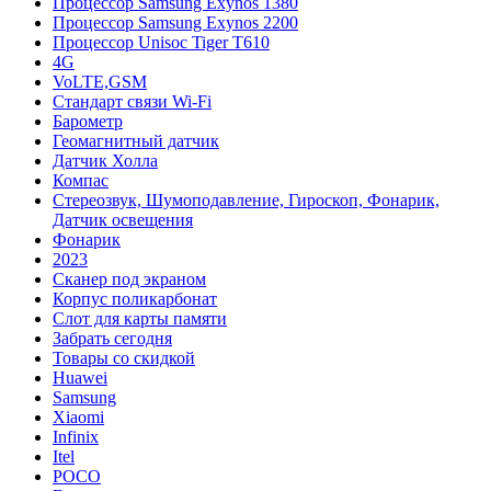
Процессор Samsung Exynos 1380
Процессор Samsung Exynos 2200
Процессор Unisoc Tiger T610
4G
VoLTE,GSM
Cтандарт связи Wi-Fi
Барометр
Геомагнитный датчик
Датчик Холла
Компас
Стереозвук, Шумоподавление, Гироскоп, Фонарик,
Датчик освещения
Фонарик
2023
Сканер под экраном
Корпус поликарбонат
Слот для карты памяти
Забрать сегодня
Товары со скидкой
Huawei
Samsung
Xiaomi
Infinix
Itel
POCO