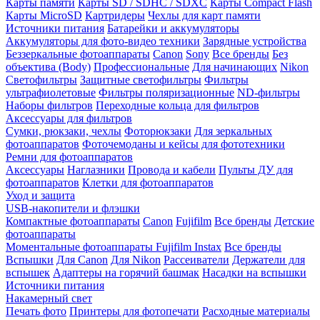
Карты памяти
Карты SD / SDHC / SDXC
Карты Compact Flash
Карты MicroSD
Картридеры
Чехлы для карт памяти
Источники питания
Батарейки и аккумуляторы
Аккумуляторы для фото-видео техники
Зарядные устройства
Беззеркальные фотоаппараты
Canon
Sony
Все бренды
Без
объектива (Body)
Профессиональные
Для начинающих
Nikon
Светофильтры
Защитные светофильтры
Фильтры
ультрафиолетовые
Фильтры поляризационные
ND-фильтры
Наборы фильтров
Переходные кольца для фильтров
Аксессуары для фильтров
Сумки, рюкзаки, чехлы
Фоторюкзаки
Для зеркальных
фотоаппаратов
Фоточемоданы и кейсы для фототехники
Ремни для фотоаппаратов
Аксессуары
Наглазники
Провода и кабели
Пульты ДУ для
фотоаппаратов
Клетки для фотоаппаратов
Уход и защита
USB-накопители и флэшки
Компактные фотоаппараты
Canon
Fujifilm
Все бренды
Детские
фотоаппараты
Моментальные фотоаппараты
Fujifilm Instax
Все бренды
Вспышки
Для Canon
Для Nikon
Рассеиватели
Держатели для
вспышек
Адаптеры на горячий башмак
Насадки на вспышки
Источники питания
Накамерный свет
Печать фото
Принтеры для фотопечати
Расходные материалы