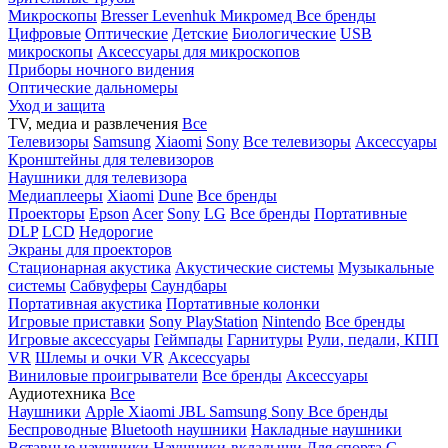
Микроскопы
Bresser
Levenhuk
Микромед
Все бренды
Цифровые
Оптические
Детские
Биологические
USB
микроскопы
Аксессуары для микроскопов
Приборы ночного видения
Оптические дальномеры
Уход и защита
TV, медиа и развлечения
Все
Телевизоры
Samsung
Xiaomi
Sony
Все телевизоры
Аксессуары
Кронштейны для телевизоров
Наушники для телевизора
Медиаплееры
Xiaomi
Dune
Все бренды
Проекторы
Epson
Acer
Sony
LG
Все бренды
Портативные
DLP
LCD
Недорогие
Экраны для проекторов
Стационарная акустика
Акустические системы
Музыкальные
системы
Сабвуферы
Саундбары
Портативная акустика
Портативные колонки
Игровые приставки
Sony PlayStation
Nintendo
Все бренды
Игровые аксессуары
Геймпады
Гарнитуры
Рули, педали, КПП
VR
Шлемы и очки VR
Аксессуары
Виниловые проигрыватели
Все бренды
Аксессуары
Аудиотехника
Все
Наушники
Apple
Xiaomi
JBL
Samsung
Sony
Все бренды
Беспроводные
Bluetooth наушники
Накладные наушники
Вставные наушники
Наушники-вкладыши
Для спорта
С