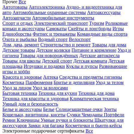
Прочее
Все
Автотовары
Автоэлектроника
Аудио- и видеотехника для
авто
Автомобильные охранные системы
Автоаксессуары
Автозапчасти
Автомобильные инструменты
Спорт и отдых
Электрический транспорт
Туризм
Роликовые
коньки и аксессуары
Самокаты
Скейты и лонгборды
Игры
Единоборства
Фитнес и тренажеры
Командные виды спорта
Охота и рыбалка
Водный спорт
Велоспорт
Дом, дача, ремонт
Строительство и ремонт
Товары для дома
Детские товары
Детские коляски
Питание и кормление
Уход и
гигиена
Товары для новорождённых
Детские автокресла
Товары для школы
Детский спорт
Детская комната
Детская
площадка
Игрушки и подарки
Куклы и пупсы
Развивающие
игры и хобби
Красота и здоровье
Аптека
Средства и предметы гигиены
Косметика
Парфюмерия
Бритье и депиляция
Уход за телом
Уход за лицом
Уход за волосами
Бытовая техника
Техника для кухни
Техника для дома
Техника для красоты и здоровья
Климатическая техника
Умный дом и безопасность
Белье и аксессуары
Белье
Солнцезащитные очки
Зонты
Кошельки, визитницы, кисеты
Сумки
Чемоданы
Портфели
Ремни
Ключницы
Умные ручки и блокноты
Шкатулки для
аксессуаров
Замки для багажа
Косметички и бьюти-кейсы
Электронные подарочные сертификаты
Все