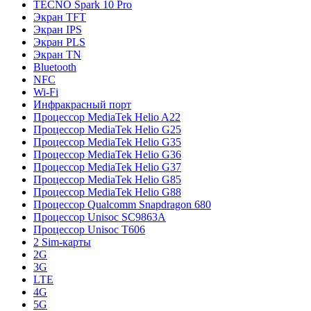
TECNO Spark 10 Pro
Экран TFT
Экран IPS
Экран PLS
Экран TN
Bluetooth
NFC
Wi-Fi
Инфракрасный порт
Процессор MediaTek Helio A22
Процессор MediaTek Helio G25
Процессор MediaTek Helio G35
Процессор MediaTek Helio G36
Процессор MediaTek Helio G37
Процессор MediaTek Helio G85
Процессор MediaTek Helio G88
Процессор Qualcomm Snapdragon 680
Процессор Unisoc SC9863A
Процессор Unisoc T606
2 Sim-карты
2G
3G
LTE
4G
5G