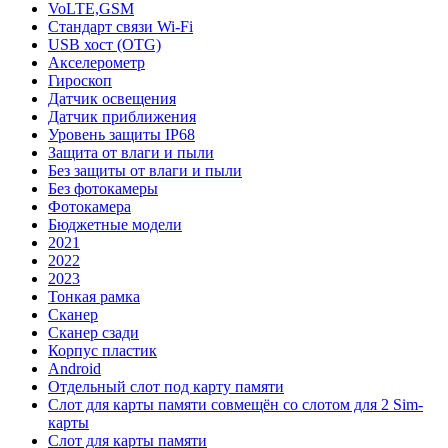
VoLTE,GSM
Стандарт связи Wi-Fi
USB хост (OTG)
Акселерометр
Гироскоп
Датчик освещения
Датчик приближения
Уровень защиты IP68
Защита от влаги и пыли
Без защиты от влаги и пыли
Без фотокамеры
Фотокамера
Бюджетные модели
2021
2022
2023
Тонкая рамка
Сканер
Сканер сзади
Корпус пластик
Android
Отдельный слот под карту памяти
Слот для карты памяти совмещён со слотом для 2 Sim-
карты
Слот для карты памяти