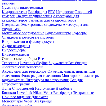
зажимы
Сумки для видеотехники
Квадрокоптеры
Все бренды
FPV
Недорогие
С хорошей
камерой
На пульте управления
Аксессуары для
квадрокоптеров
Запчасти для квадрокоптеров
Стедикамы
Электронные стедикамы
Аксессуары для
стедикамов
Монтажное оборудование
Видеомикшеры
Суфлеры
Слайдеры и рельсовые системы
Видоискатели и фоллоу-фокусы
Аудио рекордеры
Видеосендеры
Видеорекордеры
Оптические приборы
Все
Телескопы
Levenhuk Skyline
Sky-watcher
Все бренды
Любительские телескопы
Аксессуары для телескопов
Окуляры, линзы, призмы для
телескопов
Фильтры для телескопов
Монтировки, адаптеры,
видоискатели
Литература по астрономии
Все для
астрофотографии
Лупы
С подсветкой
Настольные
Налобные
Бинокли
Levenhuk
Nikon
Veber
Все бренды
Театральные
Ночного видения
Для охоты
Монокуляры
Veber
Все бренды
Зрительные трубы