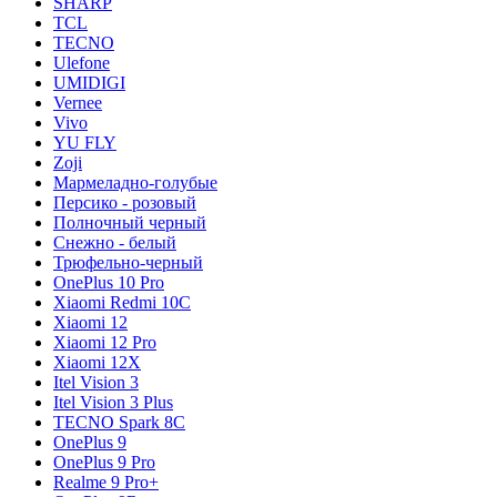
SHARP
TCL
TECNO
Ulefone
UMIDIGI
Vernee
Vivo
YU FLY
Zoji
Мармеладно-голубые
Персико - розовый
Полночный черный
Снежно - белый
Трюфельно-черный
OnePlus 10 Pro
Xiaomi Redmi 10C
Xiaomi 12
Xiaomi 12 Pro
Xiaomi 12X
Itel Vision 3
Itel Vision 3 Plus
TECNO Spark 8C
OnePlus 9
OnePlus 9 Pro
Realme 9 Pro+