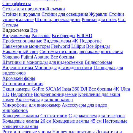
Спецэффекты
Столы для предметной съемки
Стойки и журавли
Стойки для освещения
Журавли
Стойки
универсальные
Штанги, перекладины
Ролики для стоек
Си-
Стенды
Видеосъемка
Все
Видеокамеры
Panasonic
Все бренды
Full HD
Профессиональные
Видеокамеры 4K
Недорогие
Накамерные мониторы
Feelworld
Lilliput
Все бренды
Накамерный свет
Системы питания для накамерного света
Yongnuo
Fujimi
Aputure
Все бренды
Штативы и моноподы для видеосъемки
Видеоголовы
Видеоштативы
Моноподы для видеосъемки
Площадки для
видеоголов
Хромакей фоны
Источники питания
Экшн камеры
GoPro
SJCAM
Insta 360
DJI
Все бренды
4K Ultra
HD
Недорогие
Водонепроницаемые
Крепления для экшн
камер
Аксессуары для экшн камер
Микрофоны для видеокамер
Аксессуары для видео
микрофонов
Кольцевые лампы
Со штативом
C держателем для телефона
Кольцевые лампы 26 см
Кольцевые лампы 45 см
Настольные
кольцевые лампы
Риги и плечевые упоры
Наплечные штативы
Держатели и