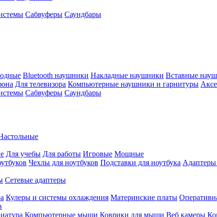
истемы
Сабвуферы
Саундбары
водные
Bluetooth наушники
Накладные наушники
Вставные нау
фона
Для телевизора
Компьютерные наушники и гарнитуры
Аксе
истемы
Сабвуферы
Саундбары
Настольные
е
Для учебы
Для работы
Игровые
Мощные
оутбуков
Чехлы для ноутбуков
Подставки для ноутбука
Адаптеры
ы
Сетевые адаптеры
ра
Кулеры и системы охлаждения
Материнские платы
Оперативн
в
иатура
Компьютерные мыши
Коврики для мыши
Веб камеры
Ко