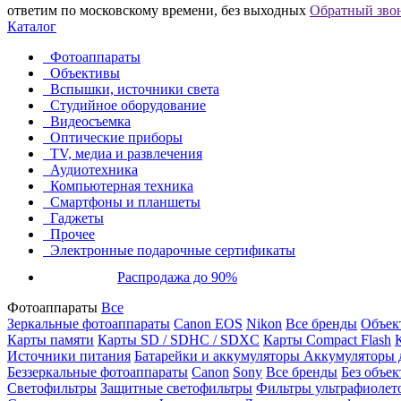
ответим по московскому времени, без выходных
Обратный зво
Каталог
Фотоаппараты
Объективы
Вспышки, источники света
Студийное оборудование
Видеосъемка
Оптические приборы
TV, медиа и развлечения
Аудиотехника
Компьютерная техника
Смартфоны и планшеты
Гаджеты
Прочее
Электронные подарочные сертификаты
Распродажа до 90%
Фотоаппараты
Все
Зеркальные фотоаппараты
Canon EOS
Nikon
Все бренды
Объект
Карты памяти
Карты SD / SDHC / SDXC
Карты Compact Flash
Источники питания
Батарейки и аккумуляторы
Аккумуляторы д
Беззеркальные фотоаппараты
Canon
Sony
Все бренды
Без объек
Светофильтры
Защитные светофильтры
Фильтры ультрафиолет