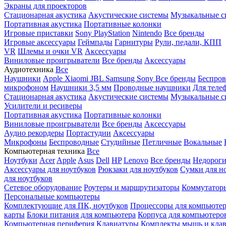
Экраны для проекторов
Стационарная акустика
Акустические системы
Музыкальные с
Портативная акустика
Портативные колонки
Игровые приставки
Sony PlayStation
Nintendo
Все бренды
Игровые аксессуары
Геймпады
Гарнитуры
Рули, педали, КПП
VR
Шлемы и очки VR
Аксессуары
Виниловые проигрыватели
Все бренды
Аксессуары
Аудиотехника
Все
Наушники
Apple
Xiaomi
JBL
Samsung
Sony
Все бренды
Беспро
микрофоном
Наушники 3,5 мм
Проводные наушники
Для теле
Стационарная акустика
Акустические системы
Музыкальные с
Усилители и ресиверы
Портативная акустика
Портативные колонки
Виниловые проигрыватели
Все бренды
Аксессуары
Аудио рекордеры
Портастудии
Аксессуары
Микрофоны
Беспроводные
Студийные
Петличные
Вокальные
Компьютерная техника
Все
Ноутбуки
Acer
Apple
Asus
Dell
HP
Lenovo
Все бренды
Недороги
Аксессуары для ноутбуков
Рюкзаки для ноутбуков
Сумки для н
для ноутбуков
Сетевое оборудование
Роутеры и маршрутизаторы
Коммутатор
Персональные компьютеры
Комплектующие для ПК, ноутбуков
Процессоры для компьюте
карты
Блоки питания для компьютера
Корпуса для компьютеро
Компьютерная периферия
Клавиатуры
Комплекты мышь и клав