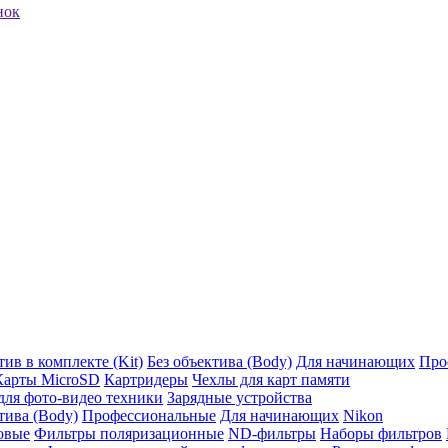
нок
ив в комплекте (Kit)
Без объектива (Body)
Для начинающих
Про
Карты MicroSD
Картридеры
Чехлы для карт памяти
ля фото-видео техники
Зарядные устройства
тива (Body)
Профессиональные
Для начинающих
Nikon
овые
Фильтры поляризационные
ND-фильтры
Наборы фильтров