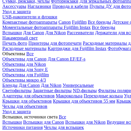
Сумки, рюкзаки, чехлы
Фоторюкзаки
Для зеркальных фотоапп
Аксессуары
Наглазники
Провода и кабели
Пульты ДУ для фото
Уход и защита
USB-накопители и флэшки
Компактные фотоаппараты
Canon
Fujifilm
Все бренды
Детские 
Моментальные фотоаппараты
Fujifilm Instax
Все бренды
Вспышки
Для Canon
Для Nikon
Рассеиватели
Держатели для в
Накамерный свет
Печать фото
Принтеры для фотопечати
Расходные материалы д
Расходные материалы
Картриджи для Fujifilm Instax
Фотобумага 
Объективы
Все
Объективы для Canon
Для Canon EF/EF-s
Объективы для Nikon
Объективы для Sony E
Объективы для Fujifilm
Объективы микро 4/3
Бленды
Для Canon
Для Nikon
Универсальные
Светофильтры
Защитные фильтры
ND-фильры
Фильтры поляр
Адаптеры для объективов
Макрокольца
Переходные кольца
Удл
Крышки для объективов
Крышки для объективов 55 мм
Крышки
Чехлы для объективов
Уход и защита
Вспышки, источники света
Все
Вспышки
Вспышки для Canon
Вспышки для Nikon
Ведущие в
Источники питания
Чехлы для вспышек