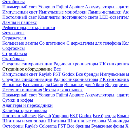
Фотобоксы
Накамерный свет
Yongnuo
Fujimi
Aputure
Аккумуляторы, адапт
Импульсный свет
Импульсные моноблоки
Лампы-вспышки
Ак
Постоянный свет
Комплекты постоянного света
LED-осветите
Лампы и пайрекс
Рефлекторы, соты, шторки
Фотозонты
Отражатели
Кольцевые лампы
Со штативом
С держателем для телефона
Кол
Софтбоксы
Стрипбоксы
Октобоксы
Средства синхронизации
Радиосинхронизаторы
ИК синхрониз
Студийное оборудование
Все
Импульсный свет
Raylab
FST
Godox
Все бренды
Импульсные м
Средства синхронизации
Радиосинхронизаторы
ИК синхрониз
Вспышки
Вспышки для Canon
Вспышки для Nikon
Ведущие в
Источники питания
Чехлы для вспышек
Накамерный свет
Yongnuo
Fujimi
Aputure
Аккумуляторы, адапт
Сумки и кофры
Адаптеры и переходники
Калибраторы и шкалы
Постоянный свет
Raylab
Yongnuo
FST
Godox
Все бренды
Компл
Штативы и моноподы
Штативы
Штативные головы
Моноподы
Фотофоны
Raylab
Colorama
FST
Все бренды
Бумажные фоны
Х