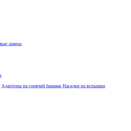
евые лампы
а
к
Адаптеры на горячий башмак
Насадки на вспышки