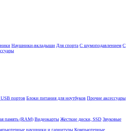
шники
Наушники-вкладыши
Для спорта
С шумоподавлением
С
ссуары
 USB портов
Блоки питания для ноутбуков
Прочие аксессуары
ая память (RAM)
Видеокарты
Жесткие диски, SSD
Звуковые
мпьютерные наушники и гарнитуры
Компьютерные