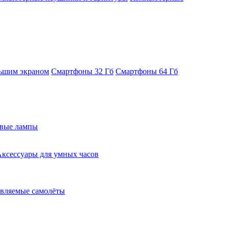
ьшим экраном
Смартфоны 32 Гб
Смартфоны 64 Гб
евые лампы
ксессуары для умных часов
вляемые самолёты