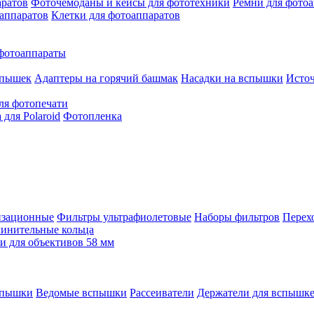
аратов
Фоточемоданы и кейсы для фототехники
Ремни для фото
аппаратов
Клетки для фотоаппаратов
фотоаппараты
спышек
Адаптеры на горячий башмак
Насадки на вспышки
Исто
ля фотопечати
для Polaroid
Фотопленка
изационные
Фильтры ультрафиолетовые
Наборы фильтров
Перех
инительные кольца
 для объективов 58 мм
спышки
Ведомые вспышки
Рассеиватели
Держатели для вспышк