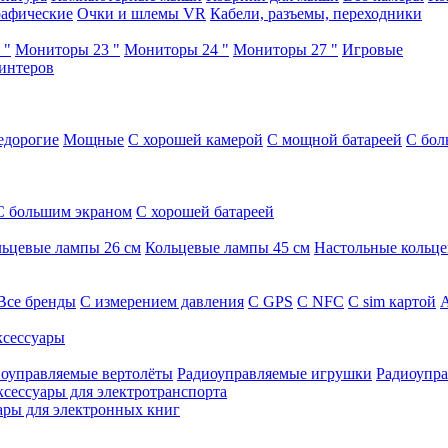
афические
Очки и шлемы VR
Кабели, разъемы, переходники
 "
Мониторы 23 "
Мониторы 24 "
Мониторы 27 "
Игровые
интеров
едорогие
Мощные
С хорошей камерой
С мощной батареей
С бол
С большим экраном
С хорошей батареей
ьцевые лампы 26 см
Кольцевые лампы 45 см
Настольные кольц
Все бренды
C измерением давления
C GPS
C NFC
C sim картой
А
сессуары
оуправляемые вертолёты
Радиоуправляемые игрушки
Радиоупра
ксессуары для электротранспорта
ары для электронных книг