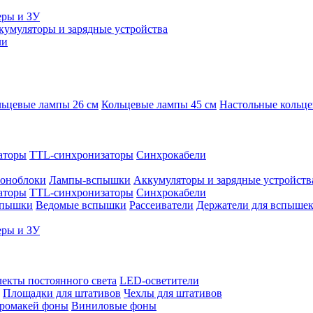
еры и ЗУ
кумуляторы и зарядные устройства
ли
ьцевые лампы 26 см
Кольцевые лампы 45 см
Настольные кольц
аторы
TTL-синхронизаторы
Синхрокабели
оноблоки
Лампы-вспышки
Аккумуляторы и зарядные устройств
аторы
TTL-синхронизаторы
Синхрокабели
спышки
Ведомые вспышки
Рассеиватели
Держатели для вспыше
еры и ЗУ
екты постоянного света
LED-осветители
Площадки для штативов
Чехлы для штативов
ромакей фоны
Виниловые фоны