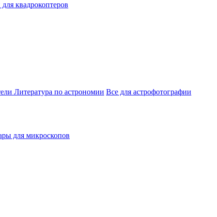
 для квадрокоптеров
тели
Литература по астрономии
Все для астрофотографии
ары для микроскопов