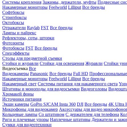
Системы крепления
Зажимы, держатели, муфты
Подвесные си
Накамерные мониторы
Feelworld
Lilliput
Все бренды
Софтбоксы
Стрипбоксы
Октобоксы
Отражатели
Raylab
FST
Все бренды
Лампы и пайрекс
Рефлекторы, соты, шторки
Фотозонты
Фотобоксы
FST
Все бренды
Спецэффекты
Столы для предметной съемки
Стойки и журавли
Стойки для освещения
Журавли
Стойки уни
Видеосъемка
Все
Видеокамеры
Panasonic
Все бренды
Full HD
Профессиональны
Накамерные мониторы
Feelworld
Lilliput
Все бренды
Накамерный свет
Системы питания для накамерного света
Yon
Штативы и моноподы для видеосъемки
Видеоголовы
Видеошт
Хромакей фоны
Источники питания
Экшн камеры
GoPro
SJCAM
Insta 360
DJI
Все бренды
4K Ultra
Микрофоны для видеокамер
Аксессуары для видео микрофоно
Кольцевые лампы
Со штативом
C держателем для телефона
Кол
Риги и плечевые упоры
Наплечные штативы
Держатели и заж
Сумки для видеотехники