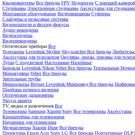
Квадрокоптеры
Все бренды
FPV
Недорогие
С хорошей камеро
Стедикамы
Электронные стедикамы
Аксессуары для стедикам
Монтажное оборудование
Видеомикшеры
Суфлеры
Слайдеры и рельсовые системы
Видоискатели и фоллоу-фокусы
Аудио рекордеры
Видеосендеры
Видеорекордеры
Оптические приборы
Все
Телескопы
Levenhuk Skyline
Sky-watcher
Все бренды
Любительс
Аксессуары для телескопов
Окуляры, линзы, призмы для телес
Лупы
С подсветкой
Настольные
Налобные
Бинокли
Levenhuk
Nikon
Veber
Все бренды
Театральные
Ночно
Монокуляры
Veber
Все бренды
Зрительные трубы
Микроскопы
Bresser
Levenhuk
Микромед
Все бренды
Цифровы
Приборы ночного видения
Оптические дальномеры
Уход и защита
TV, медиа и развлечения
Все
Телевизоры
Samsung
Xiaomi
Sony
Все телевизоры
Аксессуары
Кронштейны для телевизоров
Наушники для телевизора
Медиаплееры
Xiaomi
Dune
Все бренды
Проекторы
Epson
Acer
Sony
LG
Все бренды
Портативные
DLP