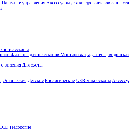
й
На пульте управления
Аксессуары для квадрокоптеров
Запчасти
ов
кие телескопы
копов
Фильтры для телескопов
Монтировки, адаптеры, видоиска
го видения
Для охоты
е
Оптические
Детские
Биологические
USB микроскопы
Аксессу
LCD
Недорогие