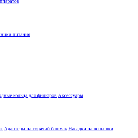
аппаратов
чники питания
одные кольца для фильтров
Аксессуары
ек
Адаптеры на горячий башмак
Насадки на вспышки