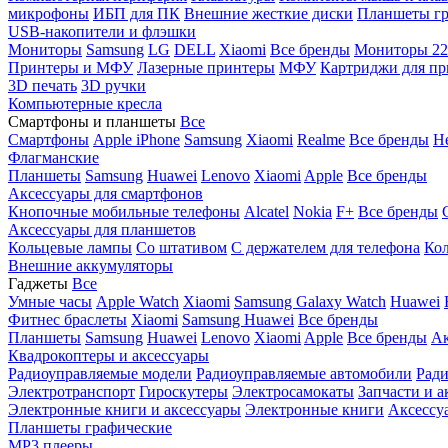
микрофоны
ИБП для ПК
Внешние жесткие диски
Планшеты гр
USB-накопители и флэшки
Мониторы
Samsung
LG
DELL
Xiaomi
Все бренды
Мониторы 22
Принтеры и МФУ
Лазерные принтеры
МФУ
Картриджи для пр
3D печать
3D ручки
Компьютерные кресла
Смартфоны и планшеты
Все
Смартфоны
Apple iPhone
Samsung
Xiaomi
Realme
Все бренды
Н
Флагманские
Планшеты
Samsung
Huawei
Lenovo
Xiaomi
Apple
Все бренды
Аксессуары для смартфонов
Кнопочные мобильные телефоны
Alcatel
Nokia
F+
Все бренды
Аксессуары для планшетов
Кольцевые лампы
Со штативом
C держателем для телефона
Кол
Внешние аккумуляторы
Гаджеты
Все
Умные часы
Apple Watch
Xiaomi
Samsung Galaxy Watch
Huawei
Фитнес браслеты
Xiaomi
Samsung
Huawei
Все бренды
Планшеты
Samsung
Huawei
Lenovo
Xiaomi
Apple
Все бренды
Ак
Квадрокоптеры и аксессуары
Радиоуправляемые модели
Радиоуправляемые автомобили
Ради
Электротранспорт
Гироскутеры
Электросамокаты
Запчасти и а
Электронные книги и аксессуары
Электронные книги
Аксессу
Планшеты графические
MP3 плееры