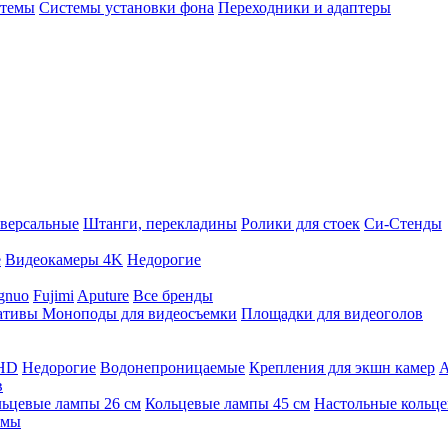
стемы
Системы установки фона
Переходники и адаптеры
версальные
Штанги, перекладины
Ролики для стоек
Си-Стенды
е
Видеокамеры 4K
Недорогие
gnuo
Fujimi
Aputure
Все бренды
ативы
Моноподы для видеосъемки
Площадки для видеоголов
 HD
Недорогие
Водонепроницаемые
Крепления для экшн камер
А
в
ьцевые лампы 26 см
Кольцевые лампы 45 см
Настольные кольц
имы