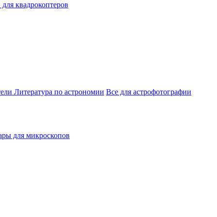
 для квадрокоптеров
тели
Литература по астрономии
Все для астрофотографии
ары для микроскопов