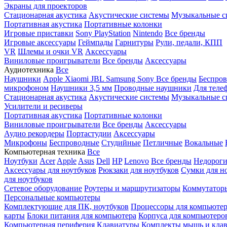
Экраны для проекторов
Стационарная акустика
Акустические системы
Музыкальные с
Портативная акустика
Портативные колонки
Игровые приставки
Sony PlayStation
Nintendo
Все бренды
Игровые аксессуары
Геймпады
Гарнитуры
Рули, педали, КПП
VR
Шлемы и очки VR
Аксессуары
Виниловые проигрыватели
Все бренды
Аксессуары
Аудиотехника
Все
Наушники
Apple
Xiaomi
JBL
Samsung
Sony
Все бренды
Беспро
микрофоном
Наушники 3,5 мм
Проводные наушники
Для теле
Стационарная акустика
Акустические системы
Музыкальные с
Усилители и ресиверы
Портативная акустика
Портативные колонки
Виниловые проигрыватели
Все бренды
Аксессуары
Аудио рекордеры
Портастудии
Аксессуары
Микрофоны
Беспроводные
Студийные
Петличные
Вокальные
Компьютерная техника
Все
Ноутбуки
Acer
Apple
Asus
Dell
HP
Lenovo
Все бренды
Недороги
Аксессуары для ноутбуков
Рюкзаки для ноутбуков
Сумки для н
для ноутбуков
Сетевое оборудование
Роутеры и маршрутизаторы
Коммутатор
Персональные компьютеры
Комплектующие для ПК, ноутбуков
Процессоры для компьюте
карты
Блоки питания для компьютера
Корпуса для компьютеро
Компьютерная периферия
Клавиатуры
Комплекты мышь и клав