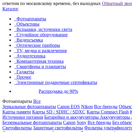
ответим по московскому времени, без выходных
Обратный зво
Каталог
Фотоаппараты
Объективы
Вспышки, источники света
Студийное оборудование
Видеосъемка
Оптические приборы
TV, медиа и развлечения
Аудиотехника
Компьютерная техника
Смартфоны и планшеты
Гаджеты
Прочее
Электронные подарочные сертификаты
Распродажа до 90%
Фотоаппараты
Все
Зеркальные фотоаппараты
Canon EOS
Nikon
Все бренды
Объект
Карты памяти
Карты SD / SDHC / SDXC
Карты Compact Flash
Источники питания
Батарейки и аккумуляторы
Аккумуляторы д
Беззеркальные фотоаппараты
Canon
Sony
Все бренды
Без объек
Светофильтры
Защитные светофильтры
Фильтры ультрафиолет