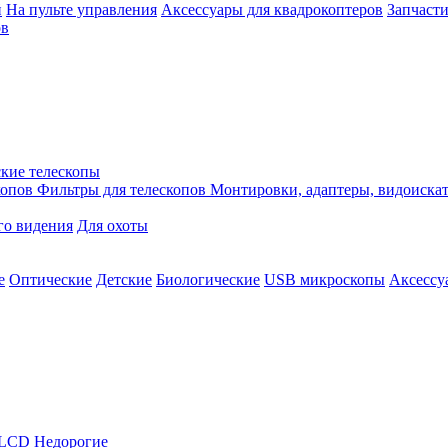
й
На пульте управления
Аксессуары для квадрокоптеров
Запчасти
ов
кие телескопы
копов
Фильтры для телескопов
Монтировки, адаптеры, видоиска
го видения
Для охоты
е
Оптические
Детские
Биологические
USB микроскопы
Аксессу
LCD
Недорогие