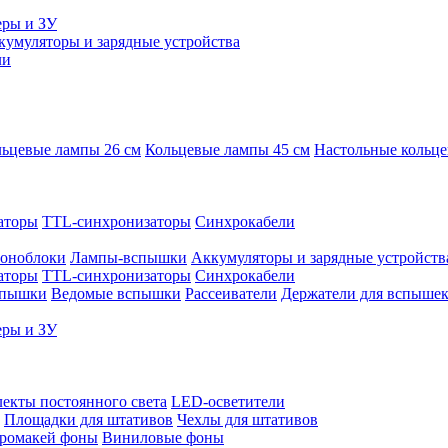
еры и ЗУ
кумуляторы и зарядные устройства
ли
ьцевые лампы 26 см
Кольцевые лампы 45 см
Настольные кольц
аторы
TTL-синхронизаторы
Синхрокабели
оноблоки
Лампы-вспышки
Аккумуляторы и зарядные устройств
аторы
TTL-синхронизаторы
Синхрокабели
спышки
Ведомые вспышки
Рассеиватели
Держатели для вспыше
еры и ЗУ
екты постоянного света
LED-осветители
Площадки для штативов
Чехлы для штативов
ромакей фоны
Виниловые фоны