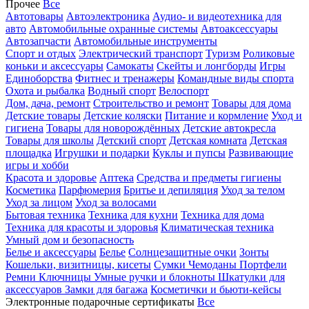
Прочее
Все
Автотовары
Автоэлектроника
Аудио- и видеотехника для
авто
Автомобильные охранные системы
Автоаксессуары
Автозапчасти
Автомобильные инструменты
Спорт и отдых
Электрический транспорт
Туризм
Роликовые
коньки и аксессуары
Самокаты
Скейты и лонгборды
Игры
Единоборства
Фитнес и тренажеры
Командные виды спорта
Охота и рыбалка
Водный спорт
Велоспорт
Дом, дача, ремонт
Строительство и ремонт
Товары для дома
Детские товары
Детские коляски
Питание и кормление
Уход и
гигиена
Товары для новорождённых
Детские автокресла
Товары для школы
Детский спорт
Детская комната
Детская
площадка
Игрушки и подарки
Куклы и пупсы
Развивающие
игры и хобби
Красота и здоровье
Аптека
Средства и предметы гигиены
Косметика
Парфюмерия
Бритье и депиляция
Уход за телом
Уход за лицом
Уход за волосами
Бытовая техника
Техника для кухни
Техника для дома
Техника для красоты и здоровья
Климатическая техника
Умный дом и безопасность
Белье и аксессуары
Белье
Солнцезащитные очки
Зонты
Кошельки, визитницы, кисеты
Сумки
Чемоданы
Портфели
Ремни
Ключницы
Умные ручки и блокноты
Шкатулки для
аксессуаров
Замки для багажа
Косметички и бьюти-кейсы
Электронные подарочные сертификаты
Все