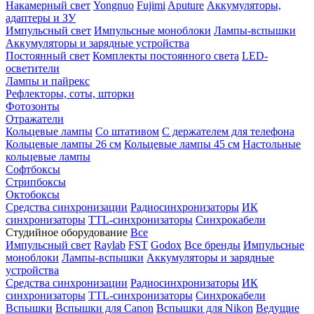
Накамерный свет
Yongnuo
Fujimi
Aputure
Аккумуляторы,
адаптеры и ЗУ
Импульсный свет
Импульсные моноблоки
Лампы-вспышки
Аккумуляторы и зарядные устройства
Постоянный свет
Комплекты постоянного света
LED-
осветители
Лампы и пайрекс
Рефлекторы, соты, шторки
Фотозонты
Отражатели
Кольцевые лампы
Со штативом
С держателем для телефона
Кольцевые лампы 26 см
Кольцевые лампы 45 см
Настольные
кольцевые лампы
Софтбоксы
Стрипбоксы
Октобоксы
Средства синхронизации
Радиосинхронизаторы
ИК
синхронизаторы
TTL-синхронизаторы
Синхрокабели
Студийное оборудование
Все
Импульсный свет
Raylab
FST
Godox
Все бренды
Импульсные
моноблоки
Лампы-вспышки
Аккумуляторы и зарядные
устройства
Средства синхронизации
Радиосинхронизаторы
ИК
синхронизаторы
TTL-синхронизаторы
Синхрокабели
Вспышки
Вспышки для Canon
Вспышки для Nikon
Ведущие