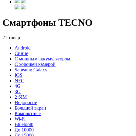
Смартфоны TECNO
21 товар
Android
Синие
С мощным аккумулятором
С хорошей камерой
Samsung Galaxy
IOS
NFC
4G
3G
2 SIM
Недорогие
Большой экран
Компактные
Wi-Fi
Bluetooth
До 10000
До 15000