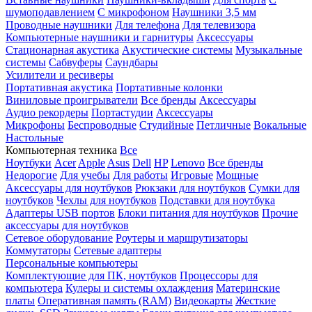
шумоподавлением
С микрофоном
Наушники 3,5 мм
Проводные наушники
Для телефона
Для телевизора
Компьютерные наушники и гарнитуры
Аксессуары
Стационарная акустика
Акустические системы
Музыкальные
системы
Сабвуферы
Саундбары
Усилители и ресиверы
Портативная акустика
Портативные колонки
Виниловые проигрыватели
Все бренды
Аксессуары
Аудио рекордеры
Портастудии
Аксессуары
Микрофоны
Беспроводные
Студийные
Петличные
Вокальные
Настольные
Компьютерная техника
Все
Ноутбуки
Acer
Apple
Asus
Dell
HP
Lenovo
Все бренды
Недорогие
Для учебы
Для работы
Игровые
Мощные
Аксессуары для ноутбуков
Рюкзаки для ноутбуков
Сумки для
ноутбуков
Чехлы для ноутбуков
Подставки для ноутбука
Адаптеры USB портов
Блоки питания для ноутбуков
Прочие
аксессуары для ноутбуков
Сетевое оборудование
Роутеры и маршрутизаторы
Коммутаторы
Сетевые адаптеры
Персональные компьютеры
Комплектующие для ПК, ноутбуков
Процессоры для
компьютера
Кулеры и системы охлаждения
Материнские
платы
Оперативная память (RAM)
Видеокарты
Жесткие