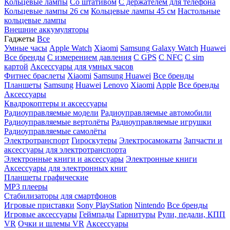
Кольцевые лампы
Со штативом
C держателем для телефона
Кольцевые лампы 26 см
Кольцевые лампы 45 см
Настольные
кольцевые лампы
Внешние аккумуляторы
Гаджеты
Все
Умные часы
Apple Watch
Xiaomi
Samsung Galaxy Watch
Huawei
Все бренды
C измерением давления
C GPS
C NFC
C sim
картой
Аксессуары для умных часов
Фитнес браслеты
Xiaomi
Samsung
Huawei
Все бренды
Планшеты
Samsung
Huawei
Lenovo
Xiaomi
Apple
Все бренды
Аксессуары
Квадрокоптеры и аксессуары
Радиоуправляемые модели
Радиоуправляемые автомобили
Радиоуправляемые вертолёты
Радиоуправляемые игрушки
Радиоуправляемые самолёты
Электротранспорт
Гироскутеры
Электросамокаты
Запчасти и
аксессуары для электротранспорта
Электронные книги и аксессуары
Электронные книги
Аксессуары для электронных книг
Планшеты графические
MP3 плееры
Стабилизаторы для смартфонов
Игровые приставки
Sony PlayStation
Nintendo
Все бренды
Игровые аксессуары
Геймпады
Гарнитуры
Рули, педали, КПП
VR
Очки и шлемы VR
Аксессуары