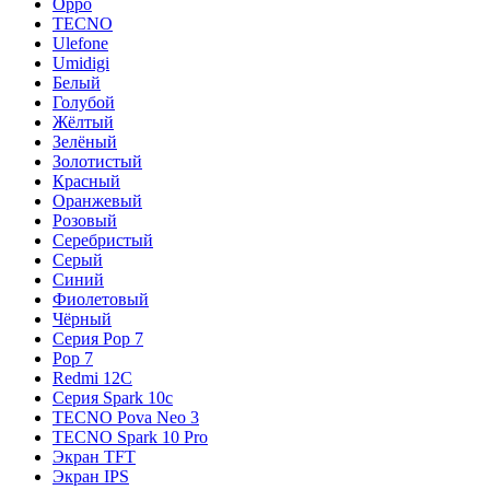
Oppo
TECNO
Ulefone
Umidigi
Белый
Голубой
Жёлтый
Зелёный
Золотистый
Красный
Оранжевый
Розовый
Серебристый
Серый
Синий
Фиолетовый
Чёрный
Серия Pop 7
Pop 7
Redmi 12C
Серия Spark 10c
TECNO Pova Neo 3
TECNO Spark 10 Pro
Экран TFT
Экран IPS