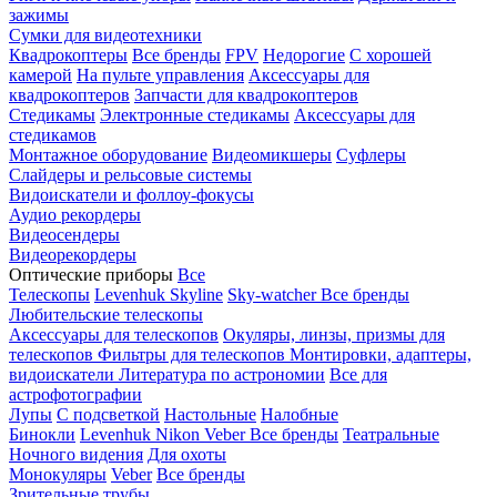
зажимы
Сумки для видеотехники
Квадрокоптеры
Все бренды
FPV
Недорогие
С хорошей
камерой
На пульте управления
Аксессуары для
квадрокоптеров
Запчасти для квадрокоптеров
Стедикамы
Электронные стедикамы
Аксессуары для
стедикамов
Монтажное оборудование
Видеомикшеры
Суфлеры
Слайдеры и рельсовые системы
Видоискатели и фоллоу-фокусы
Аудио рекордеры
Видеосендеры
Видеорекордеры
Оптические приборы
Все
Телескопы
Levenhuk Skyline
Sky-watcher
Все бренды
Любительские телескопы
Аксессуары для телескопов
Окуляры, линзы, призмы для
телескопов
Фильтры для телескопов
Монтировки, адаптеры,
видоискатели
Литература по астрономии
Все для
астрофотографии
Лупы
С подсветкой
Настольные
Налобные
Бинокли
Levenhuk
Nikon
Veber
Все бренды
Театральные
Ночного видения
Для охоты
Монокуляры
Veber
Все бренды
Зрительные трубы