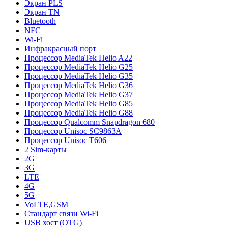
Экран PLS
Экран TN
Bluetooth
NFC
Wi-Fi
Инфракрасный порт
Процессор MediaTek Helio A22
Процессор MediaTek Helio G25
Процессор MediaTek Helio G35
Процессор MediaTek Helio G36
Процессор MediaTek Helio G37
Процессор MediaTek Helio G85
Процессор MediaTek Helio G88
Процессор Qualcomm Snapdragon 680
Процессор Unisoc SC9863A
Процессор Unisoc T606
2 Sim-карты
2G
3G
LTE
4G
5G
VoLTE,GSM
Стандарт связи Wi-Fi
USB хост (OTG)