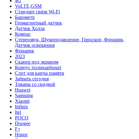
4G
VoLTE,GSM
Cтандарт связи Wi-Fi
Барометр
Геомагнитный датчик
Датчик Холла
Компас
Стереозвук, Шумоподавление, Гироскоп, Фонарик,
Датчик освещения
Фонарик
2023
Сканер под экраном
Корпус поликарбонат
Слот для карты памяти
Забрать сегодня
Товары со скидкой
Huawei
Samsung
Xiaomi
Infinix
Itel
POCO
Doogee
F+
Honor