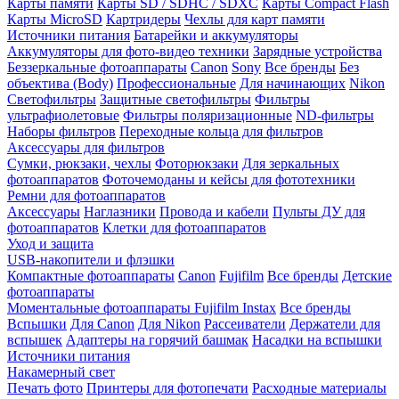
Карты памяти
Карты SD / SDHC / SDXC
Карты Compact Flash
Карты MicroSD
Картридеры
Чехлы для карт памяти
Источники питания
Батарейки и аккумуляторы
Аккумуляторы для фото-видео техники
Зарядные устройства
Беззеркальные фотоаппараты
Canon
Sony
Все бренды
Без
объектива (Body)
Профессиональные
Для начинающих
Nikon
Светофильтры
Защитные светофильтры
Фильтры
ультрафиолетовые
Фильтры поляризационные
ND-фильтры
Наборы фильтров
Переходные кольца для фильтров
Аксессуары для фильтров
Сумки, рюкзаки, чехлы
Фоторюкзаки
Для зеркальных
фотоаппаратов
Фоточемоданы и кейсы для фототехники
Ремни для фотоаппаратов
Аксессуары
Наглазники
Провода и кабели
Пульты ДУ для
фотоаппаратов
Клетки для фотоаппаратов
Уход и защита
USB-накопители и флэшки
Компактные фотоаппараты
Canon
Fujifilm
Все бренды
Детские
фотоаппараты
Моментальные фотоаппараты
Fujifilm Instax
Все бренды
Вспышки
Для Canon
Для Nikon
Рассеиватели
Держатели для
вспышек
Адаптеры на горячий башмак
Насадки на вспышки
Источники питания
Накамерный свет
Печать фото
Принтеры для фотопечати
Расходные материалы