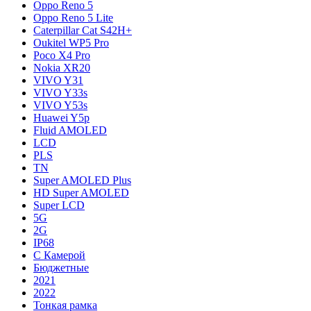
Oppo Reno 5
Oppo Reno 5 Lite
Caterpillar Cat S42H+
Oukitel WP5 Pro
Poco X4 Pro
Nokia XR20
VIVO Y31
VIVO Y33s
VIVO Y53s
Huawei Y5p
Fluid AMOLED
LCD
PLS
TN
Super AMOLED Plus
HD Super AMOLED
Super LCD
5G
2G
IP68
С Камерой
Бюджетные
2021
2022
Тонкая рамка