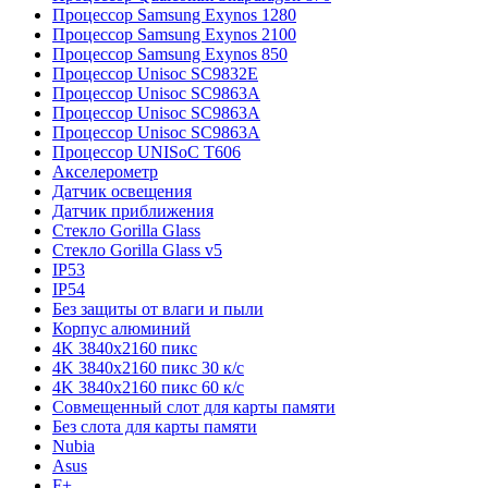
Процессор Samsung Exynos 1280
Процессор Samsung Exynos 2100
Процессор Samsung Exynos 850
Процессор Unisoc SC9832E
Процессор Unisoc SC9863A
Процессор Unisoc SC9863A
Процессор Unisoc SC9863A
Процессор UNISoC T606
Акселерометр
Датчик освещения
Датчик приближения
Стекло Gorilla Glass
Стекло Gorilla Glass v5
IP53
IP54
Без защиты от влаги и пыли
Корпус алюминий
4K 3840x2160 пикс
4K 3840x2160 пикс 30 к/с
4K 3840x2160 пикс 60 к/с
Совмещенный слот для карты памяти
Без слота для карты памяти
Nubia
Asus
F+