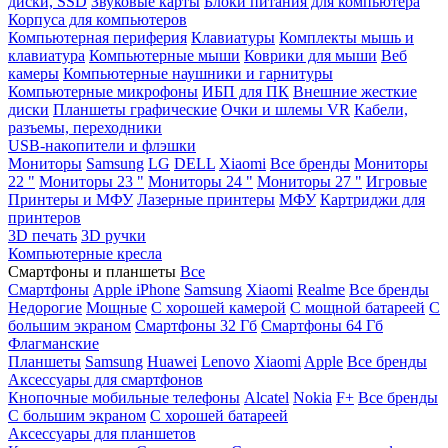
диски, SSD
Звуковые карты
Блоки питания для компьютера
Корпуса для компьютеров
Компьютерная периферия
Клавиатуры
Комплекты мышь и
клавиатура
Компьютерные мыши
Коврики для мыши
Веб
камеры
Компьютерные наушники и гарнитуры
Компьютерные микрофоны
ИБП для ПК
Внешние жесткие
диски
Планшеты графические
Очки и шлемы VR
Кабели,
разъемы, переходники
USB-накопители и флэшки
Мониторы
Samsung
LG
DELL
Xiaomi
Все бренды
Мониторы
22 "
Мониторы 23 "
Мониторы 24 "
Мониторы 27 "
Игровые
Принтеры и МФУ
Лазерные принтеры
МФУ
Картриджи для
принтеров
3D печать
3D ручки
Компьютерные кресла
Смартфоны и планшеты
Все
Смартфоны
Apple iPhone
Samsung
Xiaomi
Realme
Все бренды
Недорогие
Мощные
С хорошей камерой
С мощной батареей
С
большим экраном
Смартфоны 32 Гб
Смартфоны 64 Гб
Флагманские
Планшеты
Samsung
Huawei
Lenovo
Xiaomi
Apple
Все бренды
Аксессуары для смартфонов
Кнопочные мобильные телефоны
Alcatel
Nokia
F+
Все бренды
С большим экраном
С хорошей батареей
Аксессуары для планшетов