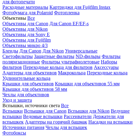
для фотопечати
Расходные материалы
Картриджи для Fujifilm Instax
Фотобумага для Polaroid
Фотопленка
Объективы
Все
Объективы для Canon
Для Canon EF/EF-s
Объективы для Nikon
Объективы для Sony E
Объективы для Fujifilm
Объективы микро 4/3
Бленды
Для Canon
Для Nikon
Универсальные
Светофильтры
Защитные фильтры
ND-фильры
Фильтры
поляризационные
Фильтры ультрафиолетовые
Наборы
фильтров
Переходные кольца для фильтров
Аксессуары
Адаптеры для объективов
Макрокольца
Переходные кольца
Удлинительные кольца
Крышки для объективов
Крышки для объективов 55 мм
Крышки для объективов 58 мм
Чехлы для объективов
Уход и защита
Вспышки, источники света
Все
Вспышки
Вспышки для Canon
Вспышки для Nikon
Ведущие
вспышки
Ведомые вспышки
Рассеиватели
Держатели для
вспышкек
Адаптеры на горячий башмак
Насадки на вспышки
Источники питания
Чехлы для вспышек
Фотобоксы