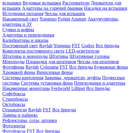
вспышки
Ведомые вспышки
Рассеиватели
Держатели для
вспышек
Адаптеры на горячий башмак
Насадки на вспышки
Источники питания
Чехлы для вспышек
Накамерный свет
Yongnuo
Fujimi
Aputure
Аккумуляторы,
адаптеры и ЗУ
Сумки и кофры
Адаптеры и переходники
Калибраторы и шкалы
Постоянный свет
Raylab
Yongnuo
FST
Godox
Все бренды
Комплекты постоянного света
LED-осветители
Штативы и моноподы
Штативы
Штативные головы
Моноподы
Площадки для штативов
Чехлы для штативов
Фотофоны
Raylab
Colorama
FST
Все бренды
Бумажные фоны
Хромакей фоны
Виниловые фоны
Системы крепления
Зажимы, держатели, муфты
Подвесные
системы
Системы установки фона
Переходники и адаптеры
Накамерные мониторы
Feelworld
Lilliput
Все бренды
Софтбоксы
Стрипбоксы
Октобоксы
Отражатели
Raylab
FST
Все бренды
Лампы и пайрекс
Рефлекторы, соты, шторки
Фотозонты
Фотобоксы
FST
Все бренды