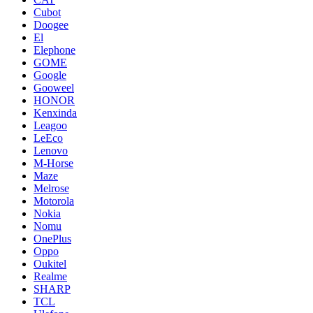
Cubot
Doogee
El
Elephone
GOME
Google
Gooweel
HONOR
Kenxinda
Leagoo
LeEco
Lenovo
M-Horse
Maze
Melrose
Motorola
Nokia
Nomu
OnePlus
Oppo
Oukitel
Realme
SHARP
TCL