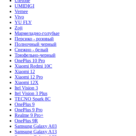
Ulefone
UMIDIGI
Vernee
Vivo
YU FLY
Zoji
Мармеладно-голубые
Персико - розовый
Полночный черный
Снежно - белый
Трюфельно-черный
OnePlus 10 Pro
Xiaomi Redmi 10C
Xiaomi 12
Xiaomi 12 Pro
Xiaomi 12X
Itel Vision 3
Itel Vision 3 Plus
TECNO Spark 8C
OnePlus 9
OnePlus 9 Pro
Realme 9 Pro+
OnePlus 9R
Samsung Galaxy A03
Samsung Galaxy A13