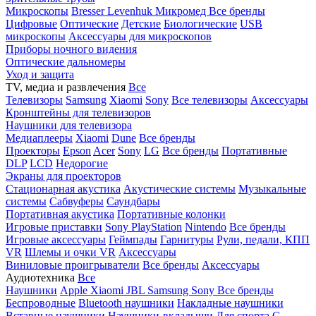
Микроскопы
Bresser
Levenhuk
Микромед
Все бренды
Цифровые
Оптические
Детские
Биологические
USB
микроскопы
Аксессуары для микроскопов
Приборы ночного видения
Оптические дальномеры
Уход и защита
TV, медиа и развлечения
Все
Телевизоры
Samsung
Xiaomi
Sony
Все телевизоры
Аксессуары
Кронштейны для телевизоров
Наушники для телевизора
Медиаплееры
Xiaomi
Dune
Все бренды
Проекторы
Epson
Acer
Sony
LG
Все бренды
Портативные
DLP
LCD
Недорогие
Экраны для проекторов
Стационарная акустика
Акустические системы
Музыкальные
системы
Сабвуферы
Саундбары
Портативная акустика
Портативные колонки
Игровые приставки
Sony PlayStation
Nintendo
Все бренды
Игровые аксессуары
Геймпады
Гарнитуры
Рули, педали, КПП
VR
Шлемы и очки VR
Аксессуары
Виниловые проигрыватели
Все бренды
Аксессуары
Аудиотехника
Все
Наушники
Apple
Xiaomi
JBL
Samsung
Sony
Все бренды
Беспроводные
Bluetooth наушники
Накладные наушники
Вставные наушники
Наушники-вкладыши
Для спорта
С