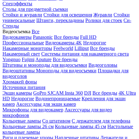
Спецэффекты
Столы для предметной съемки
Стойки и журавли
Стойки для освещения
Журавли
Стойки
универсальные
Штанги, перекладины
Ролики для стоек
Си-
Стенды
Видеосъемка
Все
Видеокамеры
Panasonic
Все бренды
Full HD
Профессиональные
Видеокамеры 4K
Недорогие
Накамерные мониторы
Feelworld
Lilliput
Все бренды
Накамерный свет
Системы питания для накамерного света
Yongnuo
Fujimi
Aputure
Все бренды
Штативы и моноподы для видеосъемки
Видеоголовы
Видеоштативы
Моноподы для видеосъемки
Площадки для
видеоголов
Хромакей фоны
Источники питания
Экшн камеры
GoPro
SJCAM
Insta 360
DJI
Все бренды
4K Ultra
HD
Недорогие
Водонепроницаемые
Крепления для экшн
камер
Аксессуары для экшн камер
Микрофоны для видеокамер
Аксессуары для видео
микрофонов
Кольцевые лампы
Со штативом
C держателем для телефона
Кольцевые лампы 26 см
Кольцевые лампы 45 см
Настольные
кольцевые лампы
Риги и плечевые упоры
Наплечные штативы
Держатели и