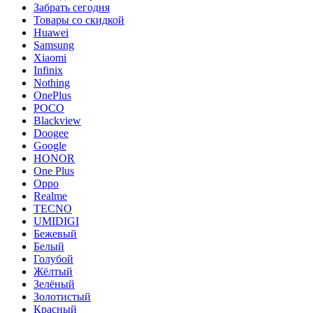
Забрать сегодня
Товары со скидкой
Huawei
Samsung
Xiaomi
Infinix
Nothing
OnePlus
POCO
Blackview
Doogee
Google
HONOR
One Plus
Oppo
Realme
TECNO
UMIDIGI
Бежевый
Белый
Голубой
Жёлтый
Зелёный
Золотистый
Красный