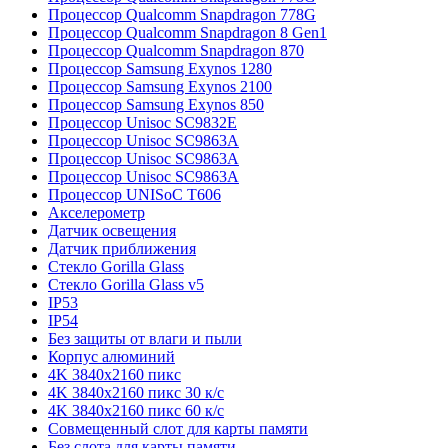
Процессор Qualcomm Snapdragon 778G
Процессор Qualcomm Snapdragon 8 Gen1
Процессор Qualcomm Snapdragon 870
Процессор Samsung Exynos 1280
Процессор Samsung Exynos 2100
Процессор Samsung Exynos 850
Процессор Unisoc SC9832E
Процессор Unisoc SC9863A
Процессор Unisoc SC9863A
Процессор Unisoc SC9863A
Процессор UNISoC T606
Акселерометр
Датчик освещения
Датчик приближения
Стекло Gorilla Glass
Стекло Gorilla Glass v5
IP53
IP54
Без защиты от влаги и пыли
Корпус алюминий
4K 3840x2160 пикс
4K 3840x2160 пикс 30 к/с
4K 3840x2160 пикс 60 к/с
Совмещенный слот для карты памяти
Без слота для карты памяти