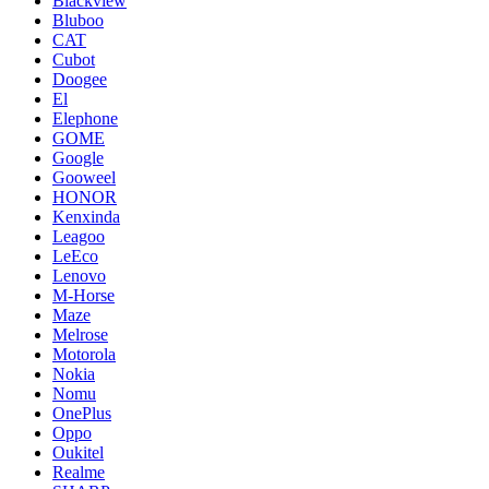
Blackview
Bluboo
CAT
Cubot
Doogee
El
Elephone
GOME
Google
Gooweel
HONOR
Kenxinda
Leagoo
LeEco
Lenovo
M-Horse
Maze
Melrose
Motorola
Nokia
Nomu
OnePlus
Oppo
Oukitel
Realme