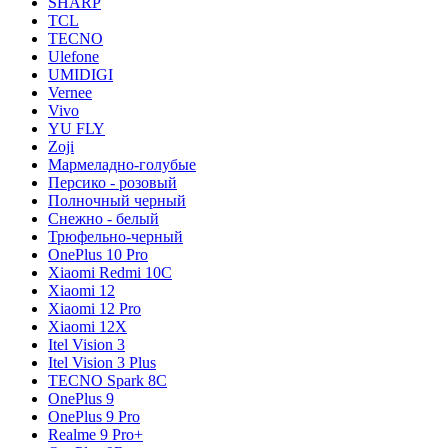
SHARP
TCL
TECNO
Ulefone
UMIDIGI
Vernee
Vivo
YU FLY
Zoji
Мармеладно-голубые
Персико - розовый
Полночный черный
Снежно - белый
Трюфельно-черный
OnePlus 10 Pro
Xiaomi Redmi 10C
Xiaomi 12
Xiaomi 12 Pro
Xiaomi 12X
Itel Vision 3
Itel Vision 3 Plus
TECNO Spark 8C
OnePlus 9
OnePlus 9 Pro
Realme 9 Pro+