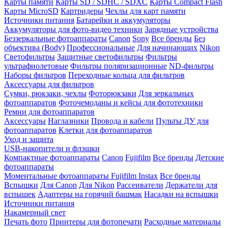
Карты памяти
Карты SD / SDHC / SDXC
Карты Compact Flash
Карты MicroSD
Картридеры
Чехлы для карт памяти
Источники питания
Батарейки и аккумуляторы
Аккумуляторы для фото-видео техники
Зарядные устройства
Беззеркальные фотоаппараты
Canon
Sony
Все бренды
Без
объектива (Body)
Профессиональные
Для начинающих
Nikon
Светофильтры
Защитные светофильтры
Фильтры
ультрафиолетовые
Фильтры поляризационные
ND-фильтры
Наборы фильтров
Переходные кольца для фильтров
Аксессуары для фильтров
Сумки, рюкзаки, чехлы
Фоторюкзаки
Для зеркальных
фотоаппаратов
Фоточемоданы и кейсы для фототехники
Ремни для фотоаппаратов
Аксессуары
Наглазники
Провода и кабели
Пульты ДУ для
фотоаппаратов
Клетки для фотоаппаратов
Уход и защита
USB-накопители и флэшки
Компактные фотоаппараты
Canon
Fujifilm
Все бренды
Детские
фотоаппараты
Моментальные фотоаппараты
Fujifilm Instax
Все бренды
Вспышки
Для Canon
Для Nikon
Рассеиватели
Держатели для
вспышек
Адаптеры на горячий башмак
Насадки на вспышки
Источники питания
Накамерный свет
Печать фото
Принтеры для фотопечати
Расходные материалы