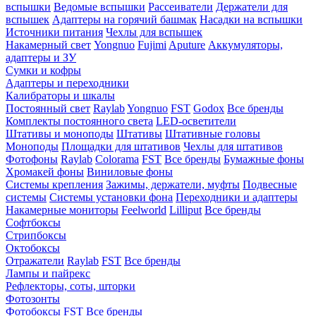
вспышки
Ведомые вспышки
Рассеиватели
Держатели для
вспышек
Адаптеры на горячий башмак
Насадки на вспышки
Источники питания
Чехлы для вспышек
Накамерный свет
Yongnuo
Fujimi
Aputure
Аккумуляторы,
адаптеры и ЗУ
Сумки и кофры
Адаптеры и переходники
Калибраторы и шкалы
Постоянный свет
Raylab
Yongnuo
FST
Godox
Все бренды
Комплекты постоянного света
LED-осветители
Штативы и моноподы
Штативы
Штативные головы
Моноподы
Площадки для штативов
Чехлы для штативов
Фотофоны
Raylab
Colorama
FST
Все бренды
Бумажные фоны
Хромакей фоны
Виниловые фоны
Системы крепления
Зажимы, держатели, муфты
Подвесные
системы
Системы установки фона
Переходники и адаптеры
Накамерные мониторы
Feelworld
Lilliput
Все бренды
Софтбоксы
Стрипбоксы
Октобоксы
Отражатели
Raylab
FST
Все бренды
Лампы и пайрекс
Рефлекторы, соты, шторки
Фотозонты
Фотобоксы
FST
Все бренды