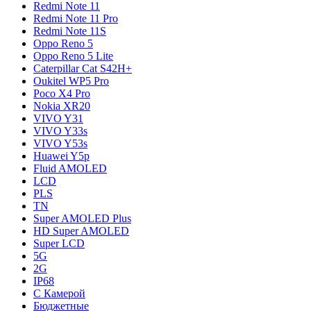
Redmi Note 11
Redmi Note 11 Pro
Redmi Note 11S
Oppo Reno 5
Oppo Reno 5 Lite
Caterpillar Cat S42H+
Oukitel WP5 Pro
Poco X4 Pro
Nokia XR20
VIVO Y31
VIVO Y33s
VIVO Y53s
Huawei Y5p
Fluid AMOLED
LCD
PLS
TN
Super AMOLED Plus
HD Super AMOLED
Super LCD
5G
2G
IP68
С Камерой
Бюджетные