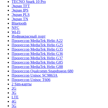
TECNO Spark 10 Pro
Экран TFT
Экран IPS
Экран PLS
Экран TN
Bluetooth
NFC
Wi-Fi
Инфракрасный порт
Процессор MediaTek Helio A22
Процессор MediaTek Helio G25
Процессор MediaTek Helio G35
Процессор MediaTek Helio G36
Процессор MediaTek Helio G37
Процессор MediaTek Helio G85
Процессор MediaTek Helio G88
Процессор Qualcomm Snapdragon 680
Процессор Unisoc SC9863A
Процессор Unisoc T606
2 Sim-карты
2G
3G
LTE
4G
5G