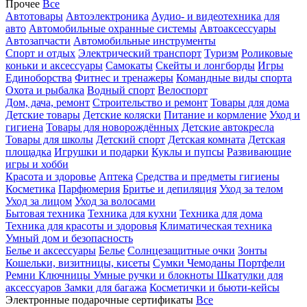
Прочее
Все
Автотовары
Автоэлектроника
Аудио- и видеотехника для
авто
Автомобильные охранные системы
Автоаксессуары
Автозапчасти
Автомобильные инструменты
Спорт и отдых
Электрический транспорт
Туризм
Роликовые
коньки и аксессуары
Самокаты
Скейты и лонгборды
Игры
Единоборства
Фитнес и тренажеры
Командные виды спорта
Охота и рыбалка
Водный спорт
Велоспорт
Дом, дача, ремонт
Строительство и ремонт
Товары для дома
Детские товары
Детские коляски
Питание и кормление
Уход и
гигиена
Товары для новорождённых
Детские автокресла
Товары для школы
Детский спорт
Детская комната
Детская
площадка
Игрушки и подарки
Куклы и пупсы
Развивающие
игры и хобби
Красота и здоровье
Аптека
Средства и предметы гигиены
Косметика
Парфюмерия
Бритье и депиляция
Уход за телом
Уход за лицом
Уход за волосами
Бытовая техника
Техника для кухни
Техника для дома
Техника для красоты и здоровья
Климатическая техника
Умный дом и безопасность
Белье и аксессуары
Белье
Солнцезащитные очки
Зонты
Кошельки, визитницы, кисеты
Сумки
Чемоданы
Портфели
Ремни
Ключницы
Умные ручки и блокноты
Шкатулки для
аксессуаров
Замки для багажа
Косметички и бьюти-кейсы
Электронные подарочные сертификаты
Все