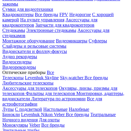
зажимы
Сумки для видеотехники
Квадрокоптеры
Все бренды
FPV
Недорогие
С хорошей
камерой
На пульте управления
Аксессуары для
квадрокоптеров
Запчасти для квадрокоптеров
Стедикамы
Электронные стедикамы
Аксессуары для
стедикамов
Монтажное оборудование
Видеомикшеры
Суфлеры
Слайдеры и рельсовые системы
Видоискатели и фоллоу-фокусы
Аудио рекордеры
Видеосендеры
Видеорекордеры
Оптические приборы
Все
Телескопы
Levenhuk Skyline
Sky-watcher
Все бренды
Любительские телескопы
Аксессуары для телескопов
Окуляры, линзы, призмы для
телескопов
Фильтры для телескопов
Монтировки, адаптеры,
видоискатели
Литература по астрономии
Все для
астрофотографии
Лупы
С подсветкой
Настольные
Налобные
Бинокли
Levenhuk
Nikon
Veber
Все бренды
Театральные
Ночного видения
Для охоты
Монокуляры
Veber
Все бренды
Зрительные трубы