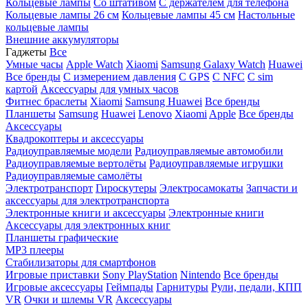
Кольцевые лампы
Со штативом
C держателем для телефона
Кольцевые лампы 26 см
Кольцевые лампы 45 см
Настольные
кольцевые лампы
Внешние аккумуляторы
Гаджеты
Все
Умные часы
Apple Watch
Xiaomi
Samsung Galaxy Watch
Huawei
Все бренды
C измерением давления
C GPS
C NFC
C sim
картой
Аксессуары для умных часов
Фитнес браслеты
Xiaomi
Samsung
Huawei
Все бренды
Планшеты
Samsung
Huawei
Lenovo
Xiaomi
Apple
Все бренды
Аксессуары
Квадрокоптеры и аксессуары
Радиоуправляемые модели
Радиоуправляемые автомобили
Радиоуправляемые вертолёты
Радиоуправляемые игрушки
Радиоуправляемые самолёты
Электротранспорт
Гироскутеры
Электросамокаты
Запчасти и
аксессуары для электротранспорта
Электронные книги и аксессуары
Электронные книги
Аксессуары для электронных книг
Планшеты графические
MP3 плееры
Стабилизаторы для смартфонов
Игровые приставки
Sony PlayStation
Nintendo
Все бренды
Игровые аксессуары
Геймпады
Гарнитуры
Рули, педали, КПП
VR
Очки и шлемы VR
Аксессуары