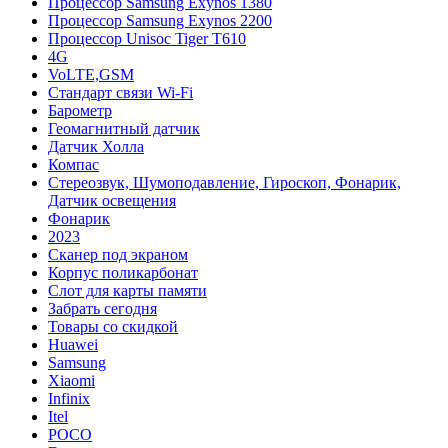
Процессор Samsung Exynos 1380
Процессор Samsung Exynos 2200
Процессор Unisoc Tiger T610
4G
VoLTE,GSM
Cтандарт связи Wi-Fi
Барометр
Геомагнитный датчик
Датчик Холла
Компас
Стереозвук, Шумоподавление, Гироскоп, Фонарик,
Датчик освещения
Фонарик
2023
Сканер под экраном
Корпус поликарбонат
Слот для карты памяти
Забрать сегодня
Товары со скидкой
Huawei
Samsung
Xiaomi
Infinix
Itel
POCO