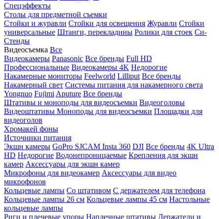
Спецэффекты
Столы для предметной съемки
Стойки и журавли
Стойки для освещения
Журавли
Стойки
универсальные
Штанги, перекладины
Ролики для стоек
Си-
Стенды
Видеосъемка
Все
Видеокамеры
Panasonic
Все бренды
Full HD
Профессиональные
Видеокамеры 4K
Недорогие
Накамерные мониторы
Feelworld
Lilliput
Все бренды
Накамерный свет
Системы питания для накамерного света
Yongnuo
Fujimi
Aputure
Все бренды
Штативы и моноподы для видеосъемки
Видеоголовы
Видеоштативы
Моноподы для видеосъемки
Площадки для
видеоголов
Хромакей фоны
Источники питания
Экшн камеры
GoPro
SJCAM
Insta 360
DJI
Все бренды
4K Ultra
HD
Недорогие
Водонепроницаемые
Крепления для экшн
камер
Аксессуары для экшн камер
Микрофоны для видеокамер
Аксессуары для видео
микрофонов
Кольцевые лампы
Со штативом
C держателем для телефона
Кольцевые лампы 26 см
Кольцевые лампы 45 см
Настольные
кольцевые лампы
Риги и плечевые упоры
Наплечные штативы
Держатели и