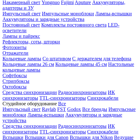
Накамерный свет
Yongnuo
Fujimi
Aputure
Аккумуляторы,
адаптеры и ЗУ
Импульсный свет
Импульсные моноблоки
Лампы-вспышки
Аккумуляторы и зарядные устройства
Постоянный свет
Комплекты постоянного света
LED-
осветители
Лампы и пайрекс
Рефлекторы, соты, шторки
Фотозонты
Отражатели
Кольцевые лампы
Со штативом
С держателем для телефона
Кольцевые лампы 26 см
Кольцевые лампы 45 см
Настольные
кольцевые лампы
Софтбоксы
Стрипбоксы
Октобоксы
Средства синхронизации
Радиосинхронизаторы
ИК
синхронизаторы
TTL-синхронизаторы
Синхрокабели
Студийное оборудование
Все
Импульсный свет
Raylab
FST
Godox
Все бренды
Импульсные
моноблоки
Лампы-вспышки
Аккумуляторы и зарядные
устройства
Средства синхронизации
Радиосинхронизаторы
ИК
синхронизаторы
TTL-синхронизаторы
Синхрокабели
Вспышки
Вспышки для Canon
Вспышки для Nikon
Ведущие