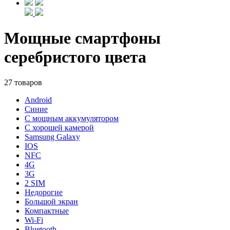
Мощные смартфоны
серебристого цвета
27 товаров
Android
Синие
С мощным аккумулятором
С хорошей камерой
Samsung Galaxy
IOS
NFC
4G
3G
2 SIM
Недорогие
Большой экран
Компактные
Wi-Fi
Bluetooth