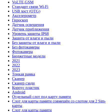
VoLTE,GSM
Стандарт связи Wi-Fi
USB хост (OTG)
Акселерометр
Гироскоп
Датчик освещения
Датчик приближения
Уровень защиты IP68
Защита от влаги и пыли
Без защиты от влаги и пыли
Без фотокамеры
Фотокамера
Бюджетные модели
2021
2022
2023
Тонкая рамка
Сканер
Сканер сзади
Корпус пластик
Android
Отдельный слот под карту памяти
Слот для карты памяти совмещён со слотом для 2 Sim-
карты
Слот для карты памяти