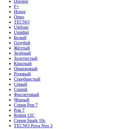
Doogee
F+
Honor
Oppo
TECNO
Ulefone
Umidigi
Белый
Голубой
Жёлтый
Зелёный
Золотистый
Красный
Оранжевый
Розовый
Серебристый
Серый
Синий
Фиолетовый
Чёрный
Серия Pop 7
Pop 7
Redmi 12C
Серия Spark 10c
TECNO Pova Neo 3