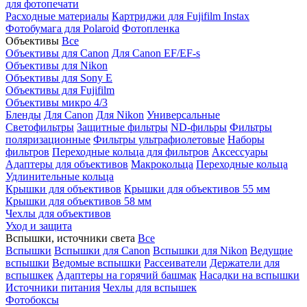
для фотопечати
Расходные материалы
Картриджи для Fujifilm Instax
Фотобумага для Polaroid
Фотопленка
Объективы
Все
Объективы для Canon
Для Canon EF/EF-s
Объективы для Nikon
Объективы для Sony E
Объективы для Fujifilm
Объективы микро 4/3
Бленды
Для Canon
Для Nikon
Универсальные
Светофильтры
Защитные фильтры
ND-фильры
Фильтры
поляризационные
Фильтры ультрафиолетовые
Наборы
фильтров
Переходные кольца для фильтров
Аксессуары
Адаптеры для объективов
Макрокольца
Переходные кольца
Удлинительные кольца
Крышки для объективов
Крышки для объективов 55 мм
Крышки для объективов 58 мм
Чехлы для объективов
Уход и защита
Вспышки, источники света
Все
Вспышки
Вспышки для Canon
Вспышки для Nikon
Ведущие
вспышки
Ведомые вспышки
Рассеиватели
Держатели для
вспышкек
Адаптеры на горячий башмак
Насадки на вспышки
Источники питания
Чехлы для вспышек
Фотобоксы