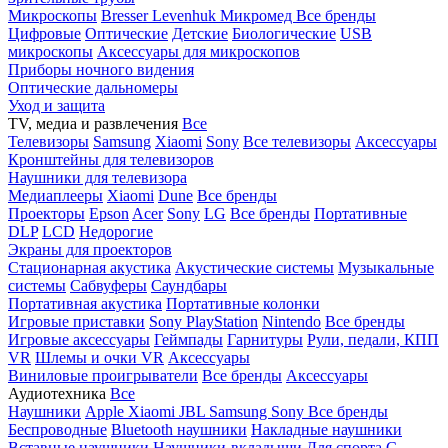
Микроскопы
Bresser
Levenhuk
Микромед
Все бренды
Цифровые
Оптические
Детские
Биологические
USB
микроскопы
Аксессуары для микроскопов
Приборы ночного видения
Оптические дальномеры
Уход и защита
TV, медиа и развлечения
Все
Телевизоры
Samsung
Xiaomi
Sony
Все телевизоры
Аксессуары
Кронштейны для телевизоров
Наушники для телевизора
Медиаплееры
Xiaomi
Dune
Все бренды
Проекторы
Epson
Acer
Sony
LG
Все бренды
Портативные
DLP
LCD
Недорогие
Экраны для проекторов
Стационарная акустика
Акустические системы
Музыкальные
системы
Сабвуферы
Саундбары
Портативная акустика
Портативные колонки
Игровые приставки
Sony PlayStation
Nintendo
Все бренды
Игровые аксессуары
Геймпады
Гарнитуры
Рули, педали, КПП
VR
Шлемы и очки VR
Аксессуары
Виниловые проигрыватели
Все бренды
Аксессуары
Аудиотехника
Все
Наушники
Apple
Xiaomi
JBL
Samsung
Sony
Все бренды
Беспроводные
Bluetooth наушники
Накладные наушники
Вставные наушники
Наушники-вкладыши
Для спорта
С