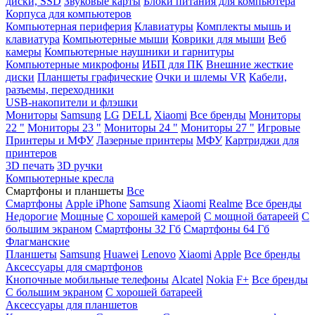
диски, SSD
Звуковые карты
Блоки питания для компьютера
Корпуса для компьютеров
Компьютерная периферия
Клавиатуры
Комплекты мышь и
клавиатура
Компьютерные мыши
Коврики для мыши
Веб
камеры
Компьютерные наушники и гарнитуры
Компьютерные микрофоны
ИБП для ПК
Внешние жесткие
диски
Планшеты графические
Очки и шлемы VR
Кабели,
разъемы, переходники
USB-накопители и флэшки
Мониторы
Samsung
LG
DELL
Xiaomi
Все бренды
Мониторы
22 "
Мониторы 23 "
Мониторы 24 "
Мониторы 27 "
Игровые
Принтеры и МФУ
Лазерные принтеры
МФУ
Картриджи для
принтеров
3D печать
3D ручки
Компьютерные кресла
Смартфоны и планшеты
Все
Смартфоны
Apple iPhone
Samsung
Xiaomi
Realme
Все бренды
Недорогие
Мощные
С хорошей камерой
С мощной батареей
С
большим экраном
Смартфоны 32 Гб
Смартфоны 64 Гб
Флагманские
Планшеты
Samsung
Huawei
Lenovo
Xiaomi
Apple
Все бренды
Аксессуары для смартфонов
Кнопочные мобильные телефоны
Alcatel
Nokia
F+
Все бренды
С большим экраном
С хорошей батареей
Аксессуары для планшетов