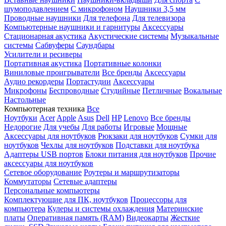
шумоподавлением
С микрофоном
Наушники 3,5 мм
Проводные наушники
Для телефона
Для телевизора
Компьютерные наушники и гарнитуры
Аксессуары
Стационарная акустика
Акустические системы
Музыкальные
системы
Сабвуферы
Саундбары
Усилители и ресиверы
Портативная акустика
Портативные колонки
Виниловые проигрыватели
Все бренды
Аксессуары
Аудио рекордеры
Портастудии
Аксессуары
Микрофоны
Беспроводные
Студийные
Петличные
Вокальные
Настольные
Компьютерная техника
Все
Ноутбуки
Acer
Apple
Asus
Dell
HP
Lenovo
Все бренды
Недорогие
Для учебы
Для работы
Игровые
Мощные
Аксессуары для ноутбуков
Рюкзаки для ноутбуков
Сумки для
ноутбуков
Чехлы для ноутбуков
Подставки для ноутбука
Адаптеры USB портов
Блоки питания для ноутбуков
Прочие
аксессуары для ноутбуков
Сетевое оборудование
Роутеры и маршрутизаторы
Коммутаторы
Сетевые адаптеры
Персональные компьютеры
Комплектующие для ПК, ноутбуков
Процессоры для
компьютера
Кулеры и системы охлаждения
Материнские
платы
Оперативная память (RAM)
Видеокарты
Жесткие