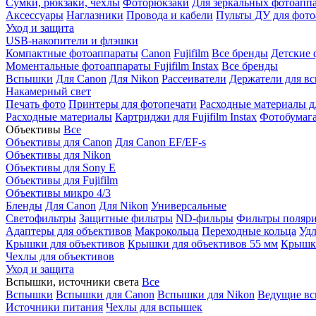
Сумки, рюкзаки, чехлы
Фоторюкзаки
Для зеркальных фотоапп
Аксессуары
Наглазники
Провода и кабели
Пульты ДУ для фото
Уход и защита
USB-накопители и флэшки
Компактные фотоаппараты
Canon
Fujifilm
Все бренды
Детские 
Моментальные фотоаппараты
Fujifilm Instax
Все бренды
Вспышки
Для Canon
Для Nikon
Рассеиватели
Держатели для в
Накамерный свет
Печать фото
Принтеры для фотопечати
Расходные материалы д
Расходные материалы
Картриджи для Fujifilm Instax
Фотобумага 
Объективы
Все
Объективы для Canon
Для Canon EF/EF-s
Объективы для Nikon
Объективы для Sony E
Объективы для Fujifilm
Объективы микро 4/3
Бленды
Для Canon
Для Nikon
Универсальные
Светофильтры
Защитные фильтры
ND-фильры
Фильтры поляр
Адаптеры для объективов
Макрокольца
Переходные кольца
Удл
Крышки для объективов
Крышки для объективов 55 мм
Крышки
Чехлы для объективов
Уход и защита
Вспышки, источники света
Все
Вспышки
Вспышки для Canon
Вспышки для Nikon
Ведущие в
Источники питания
Чехлы для вспышек