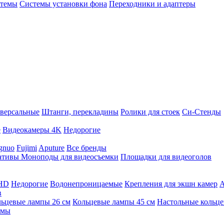
стемы
Системы установки фона
Переходники и адаптеры
версальные
Штанги, перекладины
Ролики для стоек
Си-Стенды
е
Видеокамеры 4K
Недорогие
gnuo
Fujimi
Aputure
Все бренды
ативы
Моноподы для видеосъемки
Площадки для видеоголов
 HD
Недорогие
Водонепроницаемые
Крепления для экшн камер
А
в
ьцевые лампы 26 см
Кольцевые лампы 45 см
Настольные кольц
имы