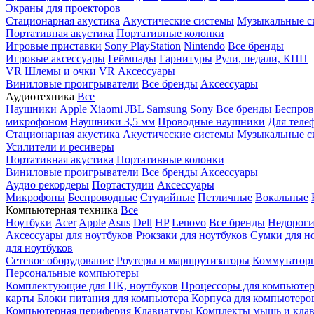
Экраны для проекторов
Стационарная акустика
Акустические системы
Музыкальные с
Портативная акустика
Портативные колонки
Игровые приставки
Sony PlayStation
Nintendo
Все бренды
Игровые аксессуары
Геймпады
Гарнитуры
Рули, педали, КПП
VR
Шлемы и очки VR
Аксессуары
Виниловые проигрыватели
Все бренды
Аксессуары
Аудиотехника
Все
Наушники
Apple
Xiaomi
JBL
Samsung
Sony
Все бренды
Беспро
микрофоном
Наушники 3,5 мм
Проводные наушники
Для теле
Стационарная акустика
Акустические системы
Музыкальные с
Усилители и ресиверы
Портативная акустика
Портативные колонки
Виниловые проигрыватели
Все бренды
Аксессуары
Аудио рекордеры
Портастудии
Аксессуары
Микрофоны
Беспроводные
Студийные
Петличные
Вокальные
Компьютерная техника
Все
Ноутбуки
Acer
Apple
Asus
Dell
HP
Lenovo
Все бренды
Недороги
Аксессуары для ноутбуков
Рюкзаки для ноутбуков
Сумки для н
для ноутбуков
Сетевое оборудование
Роутеры и маршрутизаторы
Коммутатор
Персональные компьютеры
Комплектующие для ПК, ноутбуков
Процессоры для компьюте
карты
Блоки питания для компьютера
Корпуса для компьютеро
Компьютерная периферия
Клавиатуры
Комплекты мышь и клав