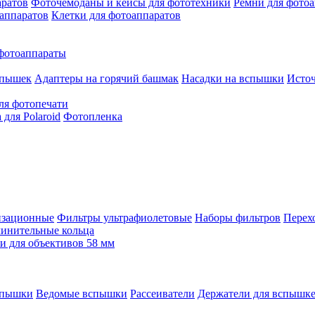
аратов
Фоточемоданы и кейсы для фототехники
Ремни для фото
аппаратов
Клетки для фотоаппаратов
фотоаппараты
спышек
Адаптеры на горячий башмак
Насадки на вспышки
Исто
ля фотопечати
для Polaroid
Фотопленка
изационные
Фильтры ультрафиолетовые
Наборы фильтров
Перех
инительные кольца
 для объективов 58 мм
спышки
Ведомые вспышки
Рассеиватели
Держатели для вспышк