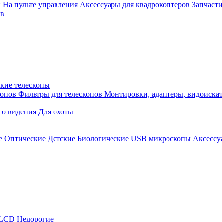
й
На пульте управления
Аксессуары для квадрокоптеров
Запчасти
ов
кие телескопы
копов
Фильтры для телескопов
Монтировки, адаптеры, видоиска
го видения
Для охоты
е
Оптические
Детские
Биологические
USB микроскопы
Аксессу
LCD
Недорогие