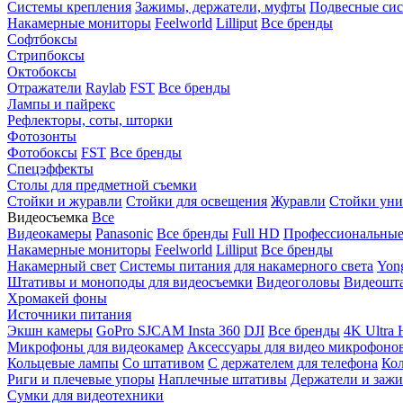
Системы крепления
Зажимы, держатели, муфты
Подвесные си
Накамерные мониторы
Feelworld
Lilliput
Все бренды
Софтбоксы
Стрипбоксы
Октобоксы
Отражатели
Raylab
FST
Все бренды
Лампы и пайрекс
Рефлекторы, соты, шторки
Фотозонты
Фотобоксы
FST
Все бренды
Спецэффекты
Столы для предметной съемки
Стойки и журавли
Стойки для освещения
Журавли
Стойки уни
Видеосъемка
Все
Видеокамеры
Panasonic
Все бренды
Full HD
Профессиональны
Накамерные мониторы
Feelworld
Lilliput
Все бренды
Накамерный свет
Системы питания для накамерного света
Yon
Штативы и моноподы для видеосъемки
Видеоголовы
Видеошт
Хромакей фоны
Источники питания
Экшн камеры
GoPro
SJCAM
Insta 360
DJI
Все бренды
4K Ultra
Микрофоны для видеокамер
Аксессуары для видео микрофоно
Кольцевые лампы
Со штативом
C держателем для телефона
Кол
Риги и плечевые упоры
Наплечные штативы
Держатели и заж
Сумки для видеотехники