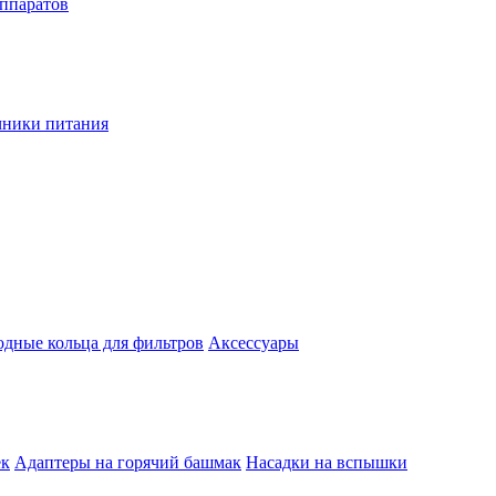
аппаратов
чники питания
одные кольца для фильтров
Аксессуары
ек
Адаптеры на горячий башмак
Насадки на вспышки