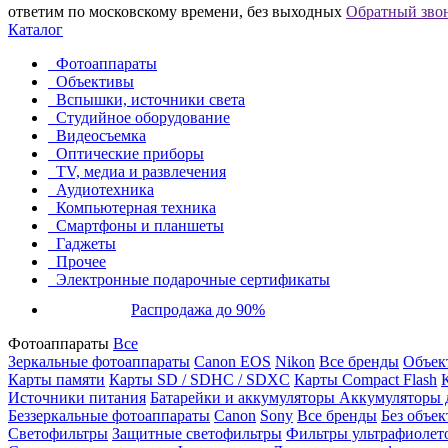
ответим по московскому времени, без выходных
Обратный зво
Каталог
Фотоаппараты
Объективы
Вспышки, источники света
Студийное оборудование
Видеосъемка
Оптические приборы
TV, медиа и развлечения
Аудиотехника
Компьютерная техника
Смартфоны и планшеты
Гаджеты
Прочее
Электронные подарочные сертификаты
Распродажа до 90%
Фотоаппараты
Все
Зеркальные фотоаппараты
Canon EOS
Nikon
Все бренды
Объект
Карты памяти
Карты SD / SDHC / SDXC
Карты Compact Flash
Источники питания
Батарейки и аккумуляторы
Аккумуляторы д
Беззеркальные фотоаппараты
Canon
Sony
Все бренды
Без объек
Светофильтры
Защитные светофильтры
Фильтры ультрафиолет