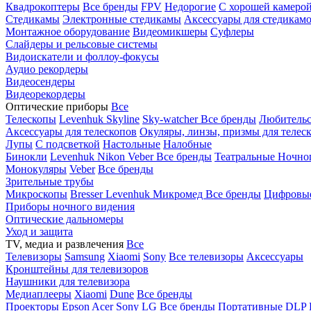
Квадрокоптеры
Все бренды
FPV
Недорогие
С хорошей камеро
Стедикамы
Электронные стедикамы
Аксессуары для стедикам
Монтажное оборудование
Видеомикшеры
Суфлеры
Слайдеры и рельсовые системы
Видоискатели и фоллоу-фокусы
Аудио рекордеры
Видеосендеры
Видеорекордеры
Оптические приборы
Все
Телескопы
Levenhuk Skyline
Sky-watcher
Все бренды
Любительс
Аксессуары для телескопов
Окуляры, линзы, призмы для телес
Лупы
С подсветкой
Настольные
Налобные
Бинокли
Levenhuk
Nikon
Veber
Все бренды
Театральные
Ночно
Монокуляры
Veber
Все бренды
Зрительные трубы
Микроскопы
Bresser
Levenhuk
Микромед
Все бренды
Цифровы
Приборы ночного видения
Оптические дальномеры
Уход и защита
TV, медиа и развлечения
Все
Телевизоры
Samsung
Xiaomi
Sony
Все телевизоры
Аксессуары
Кронштейны для телевизоров
Наушники для телевизора
Медиаплееры
Xiaomi
Dune
Все бренды
Проекторы
Epson
Acer
Sony
LG
Все бренды
Портативные
DLP