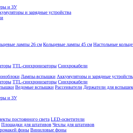
еры и ЗУ
кумуляторы и зарядные устройства
ли
ьцевые лампы 26 см
Кольцевые лампы 45 см
Настольные кольц
аторы
TTL-синхронизаторы
Синхрокабели
оноблоки
Лампы-вспышки
Аккумуляторы и зарядные устройств
аторы
TTL-синхронизаторы
Синхрокабели
спышки
Ведомые вспышки
Рассеиватели
Держатели для вспыше
еры и ЗУ
екты постоянного света
LED-осветители
Площадки для штативов
Чехлы для штативов
ромакей фоны
Виниловые фоны