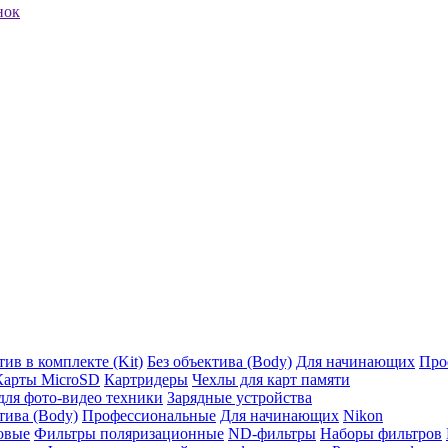
нок
ив в комплекте (Kit)
Без объектива (Body)
Для начинающих
Про
Карты MicroSD
Картридеры
Чехлы для карт памяти
ля фото-видео техники
Зарядные устройства
тива (Body)
Профессиональные
Для начинающих
Nikon
овые
Фильтры поляризационные
ND-фильтры
Наборы фильтров