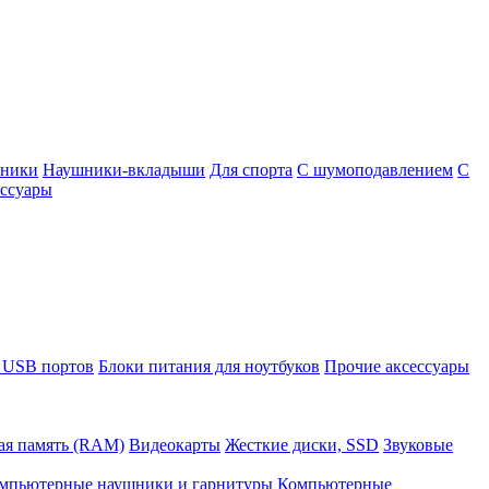
шники
Наушники-вкладыши
Для спорта
С шумоподавлением
С
ссуары
 USB портов
Блоки питания для ноутбуков
Прочие аксессуары
ая память (RAM)
Видеокарты
Жесткие диски, SSD
Звуковые
мпьютерные наушники и гарнитуры
Компьютерные