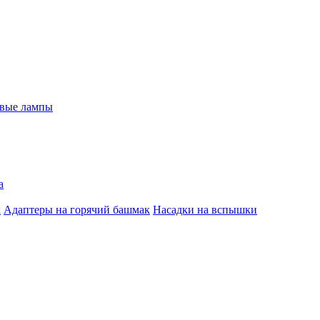
евые лампы
а
к
Адаптеры на горячий башмак
Насадки на вспышки