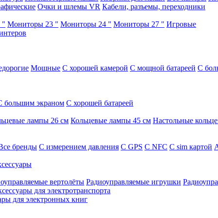
афические
Очки и шлемы VR
Кабели, разъемы, переходники
 "
Мониторы 23 "
Мониторы 24 "
Мониторы 27 "
Игровые
интеров
едорогие
Мощные
С хорошей камерой
С мощной батареей
С бол
С большим экраном
С хорошей батареей
ьцевые лампы 26 см
Кольцевые лампы 45 см
Настольные кольц
Все бренды
C измерением давления
C GPS
C NFC
C sim картой
А
сессуары
оуправляемые вертолёты
Радиоуправляемые игрушки
Радиоупра
ксессуары для электротранспорта
ары для электронных книг