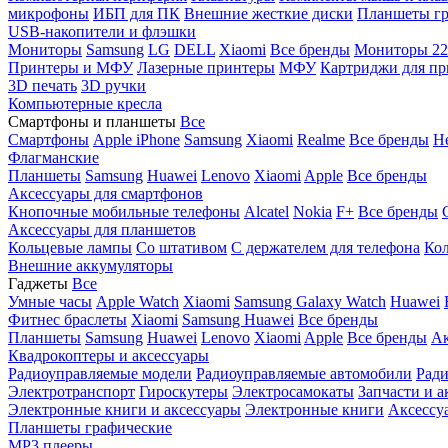
микрофоны
ИБП для ПК
Внешние жесткие диски
Планшеты гр
USB-накопители и флэшки
Мониторы
Samsung
LG
DELL
Xiaomi
Все бренды
Мониторы 22
Принтеры и МФУ
Лазерные принтеры
МФУ
Картриджи для пр
3D печать
3D ручки
Компьютерные кресла
Смартфоны и планшеты
Все
Смартфоны
Apple iPhone
Samsung
Xiaomi
Realme
Все бренды
Н
Флагманские
Планшеты
Samsung
Huawei
Lenovo
Xiaomi
Apple
Все бренды
Аксессуары для смартфонов
Кнопочные мобильные телефоны
Alcatel
Nokia
F+
Все бренды
Аксессуары для планшетов
Кольцевые лампы
Со штативом
C держателем для телефона
Кол
Внешние аккумуляторы
Гаджеты
Все
Умные часы
Apple Watch
Xiaomi
Samsung Galaxy Watch
Huawei
Фитнес браслеты
Xiaomi
Samsung
Huawei
Все бренды
Планшеты
Samsung
Huawei
Lenovo
Xiaomi
Apple
Все бренды
Ак
Квадрокоптеры и аксессуары
Радиоуправляемые модели
Радиоуправляемые автомобили
Ради
Электротранспорт
Гироскутеры
Электросамокаты
Запчасти и а
Электронные книги и аксессуары
Электронные книги
Аксессу
Планшеты графические
MP3 плееры