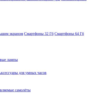
ьшим экраном
Смартфоны 32 Гб
Смартфоны 64 Гб
евые лампы
ксессуары для умных часов
вляемые самолёты