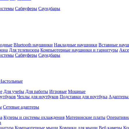
истемы
Сабвуферы
Саундбары
водные
Bluetooth наушники
Накладные наушники
Вставные нау
фона
Для телевизора
Компьютерные наушники и гарнитуры
Аксе
истемы
Сабвуферы
Саундбары
Настольные
е
Для учебы
Для работы
Игровые
Мощные
оутбуков
Чехлы для ноутбуков
Подставки для ноутбука
Адаптеры
ы
Сетевые адаптеры
ра
Кулеры и системы охлаждения
Материнские платы
Оперативн
в
иатура
Компьютерные мыши
Коврики для мыши
Веб камеры
Ко