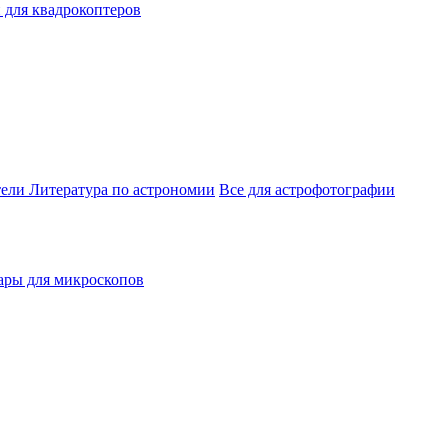
 для квадрокоптеров
тели
Литература по астрономии
Все для астрофотографии
ары для микроскопов