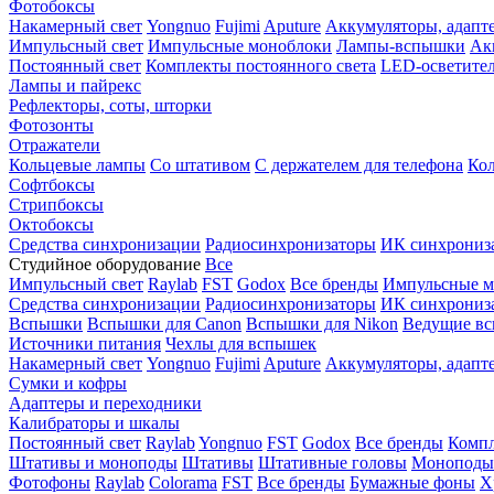
Фотобоксы
Накамерный свет
Yongnuo
Fujimi
Aputure
Аккумуляторы, адапт
Импульсный свет
Импульсные моноблоки
Лампы-вспышки
Ак
Постоянный свет
Комплекты постоянного света
LED-осветите
Лампы и пайрекс
Рефлекторы, соты, шторки
Фотозонты
Отражатели
Кольцевые лампы
Со штативом
С держателем для телефона
Кол
Софтбоксы
Стрипбоксы
Октобоксы
Средства синхронизации
Радиосинхронизаторы
ИК синхрониз
Студийное оборудование
Все
Импульсный свет
Raylab
FST
Godox
Все бренды
Импульсные м
Средства синхронизации
Радиосинхронизаторы
ИК синхрониз
Вспышки
Вспышки для Canon
Вспышки для Nikon
Ведущие в
Источники питания
Чехлы для вспышек
Накамерный свет
Yongnuo
Fujimi
Aputure
Аккумуляторы, адапт
Сумки и кофры
Адаптеры и переходники
Калибраторы и шкалы
Постоянный свет
Raylab
Yongnuo
FST
Godox
Все бренды
Компл
Штативы и моноподы
Штативы
Штативные головы
Моноподы
Фотофоны
Raylab
Colorama
FST
Все бренды
Бумажные фоны
Х