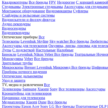
Квадрокоптеры
Все бренды
FPV
Недорогие
С хорошей камеро
Стедикамы
Электронные стедикамы
Аксессуары для стедикам
Монтажное оборудование
Видеомикшеры
Суфлеры
Слайдеры и рельсовые системы
Видоискатели и фоллоу-фокусы
Аудио рекордеры
Видеосендеры
Видеорекордеры
Оптические приборы
Все
Телескопы
Levenhuk Skyline
Sky-watcher
Все бренды
Любительс
Аксессуары для телескопов
Окуляры, линзы, призмы для телес
Лупы
С подсветкой
Настольные
Налобные
Бинокли
Levenhuk
Nikon
Veber
Все бренды
Театральные
Ночно
Монокуляры
Veber
Все бренды
Зрительные трубы
Микроскопы
Bresser
Levenhuk
Микромед
Все бренды
Цифровы
Приборы ночного видения
Оптические дальномеры
Уход и защита
TV, медиа и развлечения
Все
Телевизоры
Samsung
Xiaomi
Sony
Все телевизоры
Аксессуары
Кронштейны для телевизоров
Наушники для телевизора
Медиаплееры
Xiaomi
Dune
Все бренды
Проекторы
Epson
Acer
Sony
LG
Все бренды
Портативные
DLP