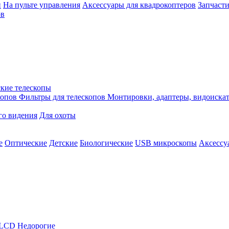
й
На пульте управления
Аксессуары для квадрокоптеров
Запчасти
ов
кие телескопы
копов
Фильтры для телескопов
Монтировки, адаптеры, видоиска
го видения
Для охоты
е
Оптические
Детские
Биологические
USB микроскопы
Аксессу
LCD
Недорогие