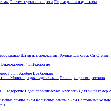
стемы
Системы установки фона
Переходники и адаптеры
версальные
Штанги, перекладины
Ролики для стоек
Си-Стенды
е
Видеокамеры 4K
Недорогие
gnuo
Fujimi
Aputure
Все бренды
ативы
Моноподы для видеосъемки
Площадки для видеоголов
 HD
Недорогие
Водонепроницаемые
Крепления для экшн камер
А
в
ьцевые лампы 26 см
Кольцевые лампы 45 см
Настольные кольц
имы