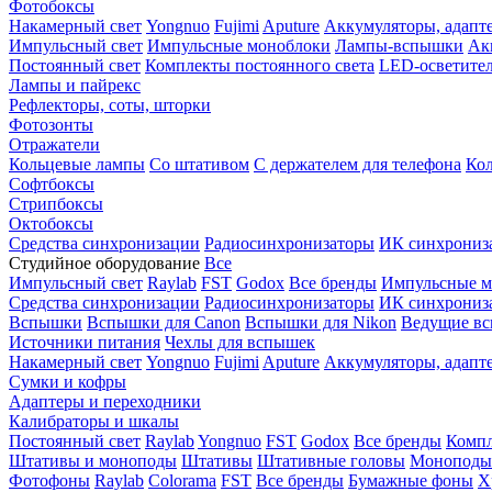
Фотобоксы
Накамерный свет
Yongnuo
Fujimi
Aputure
Аккумуляторы, адапт
Импульсный свет
Импульсные моноблоки
Лампы-вспышки
Ак
Постоянный свет
Комплекты постоянного света
LED-осветите
Лампы и пайрекс
Рефлекторы, соты, шторки
Фотозонты
Отражатели
Кольцевые лампы
Со штативом
С держателем для телефона
Кол
Софтбоксы
Стрипбоксы
Октобоксы
Средства синхронизации
Радиосинхронизаторы
ИК синхрониз
Студийное оборудование
Все
Импульсный свет
Raylab
FST
Godox
Все бренды
Импульсные м
Средства синхронизации
Радиосинхронизаторы
ИК синхрониз
Вспышки
Вспышки для Canon
Вспышки для Nikon
Ведущие в
Источники питания
Чехлы для вспышек
Накамерный свет
Yongnuo
Fujimi
Aputure
Аккумуляторы, адапт
Сумки и кофры
Адаптеры и переходники
Калибраторы и шкалы
Постоянный свет
Raylab
Yongnuo
FST
Godox
Все бренды
Компл
Штативы и моноподы
Штативы
Штативные головы
Моноподы
Фотофоны
Raylab
Colorama
FST
Все бренды
Бумажные фоны
Х