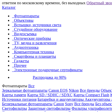
ответим по московскому времени, без выходных
Обратный зво
Каталог
Фотоаппараты
Объективы
Вспышки, источники света
Студийное оборудование
Видеосъемка
Оптические приборы
TV, медиа и развлечения
Аудиотехника
Компьютерная техника
Смартфоны и планшеты
Гаджеты
Прочее
Электронные подарочные сертификаты
Распродажа до 90%
Фотоаппараты
Все
Зеркальные фотоаппараты
Canon EOS
Nikon
Все бренды
Объект
Карты памяти
Карты SD / SDHC / SDXC
Карты Compact Flash
Источники питания
Батарейки и аккумуляторы
Аккумуляторы д
Беззеркальные фотоаппараты
Canon
Sony
Все бренды
Без объек
Светофильтры
Защитные светофильтры
Фильтры ультрафиолет