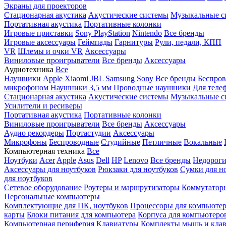
Экраны для проекторов
Стационарная акустика
Акустические системы
Музыкальные с
Портативная акустика
Портативные колонки
Игровые приставки
Sony PlayStation
Nintendo
Все бренды
Игровые аксессуары
Геймпады
Гарнитуры
Рули, педали, КПП
VR
Шлемы и очки VR
Аксессуары
Виниловые проигрыватели
Все бренды
Аксессуары
Аудиотехника
Все
Наушники
Apple
Xiaomi
JBL
Samsung
Sony
Все бренды
Беспро
микрофоном
Наушники 3,5 мм
Проводные наушники
Для теле
Стационарная акустика
Акустические системы
Музыкальные с
Усилители и ресиверы
Портативная акустика
Портативные колонки
Виниловые проигрыватели
Все бренды
Аксессуары
Аудио рекордеры
Портастудии
Аксессуары
Микрофоны
Беспроводные
Студийные
Петличные
Вокальные
Компьютерная техника
Все
Ноутбуки
Acer
Apple
Asus
Dell
HP
Lenovo
Все бренды
Недороги
Аксессуары для ноутбуков
Рюкзаки для ноутбуков
Сумки для н
для ноутбуков
Сетевое оборудование
Роутеры и маршрутизаторы
Коммутатор
Персональные компьютеры
Комплектующие для ПК, ноутбуков
Процессоры для компьюте
карты
Блоки питания для компьютера
Корпуса для компьютеро
Компьютерная периферия
Клавиатуры
Комплекты мышь и клав