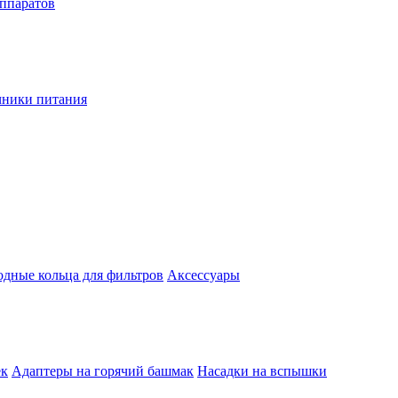
аппаратов
чники питания
одные кольца для фильтров
Аксессуары
ек
Адаптеры на горячий башмак
Насадки на вспышки