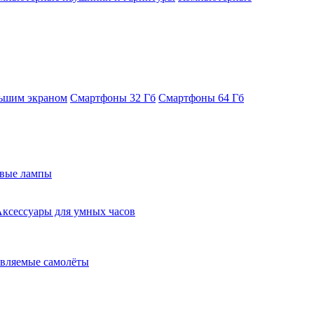
ьшим экраном
Смартфоны 32 Гб
Смартфоны 64 Гб
евые лампы
ксессуары для умных часов
вляемые самолёты