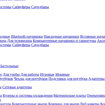
истемы
Сабвуферы
Саундбары
водные
Bluetooth наушники
Накладные наушники
Вставные нау
фона
Для телевизора
Компьютерные наушники и гарнитуры
Аксе
истемы
Сабвуферы
Саундбары
Настольные
е
Для учебы
Для работы
Игровые
Мощные
оутбуков
Чехлы для ноутбуков
Подставки для ноутбука
Адаптеры
ы
Сетевые адаптеры
ра
Кулеры и системы охлаждения
Материнские платы
Оперативн
в
иатура
Компьютерные мыши
Коврики для мыши
Веб камеры
Ко