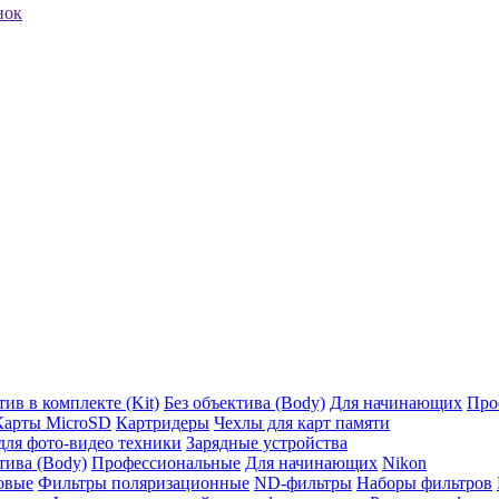
нок
ив в комплекте (Kit)
Без объектива (Body)
Для начинающих
Про
Карты MicroSD
Картридеры
Чехлы для карт памяти
ля фото-видео техники
Зарядные устройства
тива (Body)
Профессиональные
Для начинающих
Nikon
овые
Фильтры поляризационные
ND-фильтры
Наборы фильтров