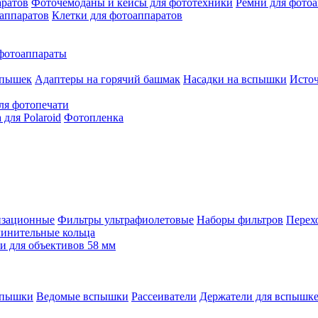
аратов
Фоточемоданы и кейсы для фототехники
Ремни для фото
аппаратов
Клетки для фотоаппаратов
фотоаппараты
спышек
Адаптеры на горячий башмак
Насадки на вспышки
Исто
ля фотопечати
для Polaroid
Фотопленка
изационные
Фильтры ультрафиолетовые
Наборы фильтров
Перех
инительные кольца
 для объективов 58 мм
спышки
Ведомые вспышки
Рассеиватели
Держатели для вспышк