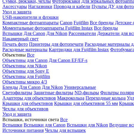
Сумки, рюкзаки, чехлы
Фоторюкзаки
Для зеркальных фотоапп
Аксессуары
Наглазники
Провода и кабели
Пульты ДУ для фото
Уход и защита
USB-накопители и флэшки
Компактные фотоаппараты
Canon
Fujifilm
Все бренды
Детские 
Моментальные фотоаппараты
Fujifilm Instax
Все бренды
Вспышки
Для Canon
Для Nikon
Рассеиватели
Держатели для в
Накамерный свет
Печать фото
Принтеры для фотопечати
Расходные материалы д
Расходные материалы
Картриджи для Fujifilm Instax
Фотобумага 
Объективы
Все
Объективы для Canon
Для Canon EF/EF-s
Объективы для Nikon
Объективы для Sony E
Объективы для Fujifilm
Объективы микро 4/3
Бленды
Для Canon
Для Nikon
Универсальные
Светофильтры
Защитные фильтры
ND-фильры
Фильтры поляр
Адаптеры для объективов
Макрокольца
Переходные кольца
Удл
Крышки для объективов
Крышки для объективов 55 мм
Крышки
Чехлы для объективов
Уход и защита
Вспышки, источники света
Все
Вспышки
Вспышки для Canon
Вспышки для Nikon
Ведущие в
Источники питания
Чехлы для вспышек