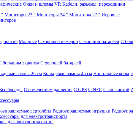
афические
Очки и шлемы VR
Кабели, разъемы, переходники
 "
Мониторы 23 "
Мониторы 24 "
Мониторы 27 "
Игровые
интеров
едорогие
Мощные
С хорошей камерой
С мощной батареей
С бол
С большим экраном
С хорошей батареей
ьцевые лампы 26 см
Кольцевые лампы 45 см
Настольные кольц
Все бренды
C измерением давления
C GPS
C NFC
C sim картой
А
сессуары
оуправляемые вертолёты
Радиоуправляемые игрушки
Радиоупра
ксессуары для электротранспорта
ары для электронных книг