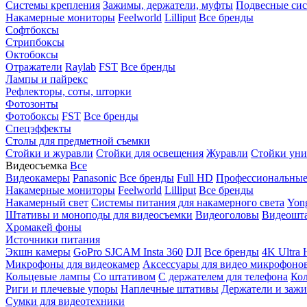
Системы крепления
Зажимы, держатели, муфты
Подвесные си
Накамерные мониторы
Feelworld
Lilliput
Все бренды
Софтбоксы
Стрипбоксы
Октобоксы
Отражатели
Raylab
FST
Все бренды
Лампы и пайрекс
Рефлекторы, соты, шторки
Фотозонты
Фотобоксы
FST
Все бренды
Спецэффекты
Столы для предметной съемки
Стойки и журавли
Стойки для освещения
Журавли
Стойки уни
Видеосъемка
Все
Видеокамеры
Panasonic
Все бренды
Full HD
Профессиональны
Накамерные мониторы
Feelworld
Lilliput
Все бренды
Накамерный свет
Системы питания для накамерного света
Yon
Штативы и моноподы для видеосъемки
Видеоголовы
Видеошт
Хромакей фоны
Источники питания
Экшн камеры
GoPro
SJCAM
Insta 360
DJI
Все бренды
4K Ultra
Микрофоны для видеокамер
Аксессуары для видео микрофоно
Кольцевые лампы
Со штативом
C держателем для телефона
Кол
Риги и плечевые упоры
Наплечные штативы
Держатели и заж
Сумки для видеотехники