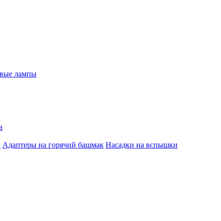
евые лампы
а
к
Адаптеры на горячий башмак
Насадки на вспышки