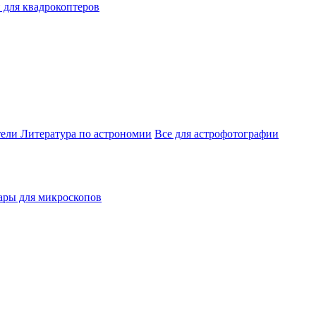
 для квадрокоптеров
тели
Литература по астрономии
Все для астрофотографии
ары для микроскопов