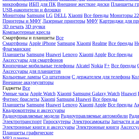
микрофоны
ИБП для ПК
Внешние жесткие диски
Планшеты гр
USB-накопители и флэшки
Мониторы
Samsung
LG
DELL
Xiaomi
Все бренды
Мониторы 22
Принтеры и МФУ
Лазерные принтеры
МФУ
Картриджи для пр
3D печать
3D ручки
Компьютерные кресла
Смартфоны и планшеты
Все
Смартфоны
Apple iPhone
Samsung
Xiaomi
Realme
Все бренды
Н
Флагманские
Планшеты
Samsung
Huawei
Lenovo
Xiaomi
Apple
Все бренды
Аксессуары для смартфонов
Кнопочные мобильные телефоны
Alcatel
Nokia
F+
Все бренды
Аксессуары для планшетов
Кольцевые лампы
Со штативом
C держателем для телефона
Кол
Внешние аккумуляторы
Гаджеты
Все
Умные часы
Apple Watch
Xiaomi
Samsung Galaxy Watch
Huawei
Фитнес браслеты
Xiaomi
Samsung
Huawei
Все бренды
Планшеты
Samsung
Huawei
Lenovo
Xiaomi
Apple
Все бренды
Ак
Квадрокоптеры и аксессуары
Радиоуправляемые модели
Радиоуправляемые автомобили
Ради
Электротранспорт
Гироскутеры
Электросамокаты
Запчасти и а
Электронные книги и аксессуары
Электронные книги
Аксессу
Планшеты графические
MP3 плееры