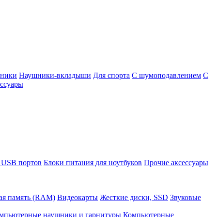
шники
Наушники-вкладыши
Для спорта
С шумоподавлением
С
ссуары
 USB портов
Блоки питания для ноутбуков
Прочие аксессуары
ая память (RAM)
Видеокарты
Жесткие диски, SSD
Звуковые
мпьютерные наушники и гарнитуры
Компьютерные