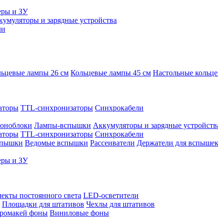
еры и ЗУ
кумуляторы и зарядные устройства
ли
ьцевые лампы 26 см
Кольцевые лампы 45 см
Настольные кольц
аторы
TTL-синхронизаторы
Синхрокабели
оноблоки
Лампы-вспышки
Аккумуляторы и зарядные устройств
аторы
TTL-синхронизаторы
Синхрокабели
спышки
Ведомые вспышки
Рассеиватели
Держатели для вспыше
еры и ЗУ
екты постоянного света
LED-осветители
Площадки для штативов
Чехлы для штативов
ромакей фоны
Виниловые фоны