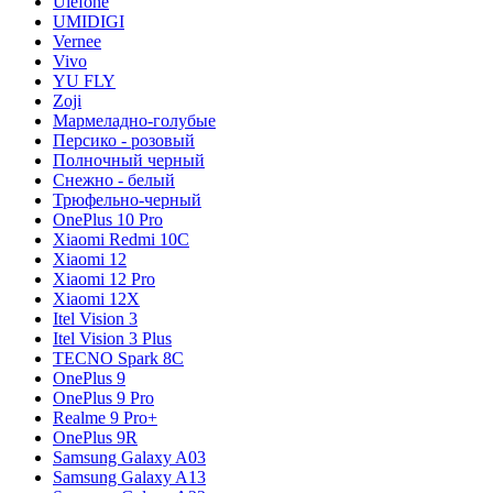
Ulefone
UMIDIGI
Vernee
Vivo
YU FLY
Zoji
Мармеладно-голубые
Персико - розовый
Полночный черный
Снежно - белый
Трюфельно-черный
OnePlus 10 Pro
Xiaomi Redmi 10C
Xiaomi 12
Xiaomi 12 Pro
Xiaomi 12X
Itel Vision 3
Itel Vision 3 Plus
TECNO Spark 8C
OnePlus 9
OnePlus 9 Pro
Realme 9 Pro+
OnePlus 9R
Samsung Galaxy A03
Samsung Galaxy A13