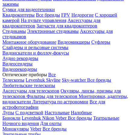
зажимы
Сумки для видеотехники
Квадрокоптеры
Все бренды
FPV
Недорогие
С хорошей
камерой
На пульте управления
Аксессуары для
квадрокоптеров
Запчасти для квадрокоптеров
Стедикамы
Электронные стедикамы
Аксессуары для
стедикамов
Монтажное оборудование
Видеомикшеры
Суфлеры
Слайдеры и рельсовые системы
Видоискатели и фоллоу-фокусы
Аудио рекордеры
Видеосендеры
Видеорекордеры
Оптические приборы
Все
Телескопы
Levenhuk Skyline
Sky-watcher
Все бренды
Любительские телескопы
Аксессуары для телескопов
Окуляры, линзы, призмы для
телескопов
Фильтры для телескопов
Монтировки, адаптеры,
видоискатели
Литература по астрономии
Все для
астрофотографии
Лупы
С подсветкой
Настольные
Налобные
Бинокли
Levenhuk
Nikon
Veber
Все бренды
Театральные
Ночного видения
Для охоты
Монокуляры
Veber
Все бренды
Зрительные трубы