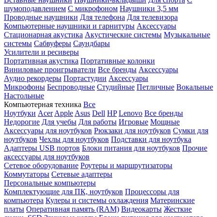
шумоподавлением
С микрофоном
Наушники 3,5 мм
Проводные наушники
Для телефона
Для телевизора
Компьютерные наушники и гарнитуры
Аксессуары
Стационарная акустика
Акустические системы
Музыкальные
системы
Сабвуферы
Саундбары
Усилители и ресиверы
Портативная акустика
Портативные колонки
Виниловые проигрыватели
Все бренды
Аксессуары
Аудио рекордеры
Портастудии
Аксессуары
Микрофоны
Беспроводные
Студийные
Петличные
Вокальные
Настольные
Компьютерная техника
Все
Ноутбуки
Acer
Apple
Asus
Dell
HP
Lenovo
Все бренды
Недорогие
Для учебы
Для работы
Игровые
Мощные
Аксессуары для ноутбуков
Рюкзаки для ноутбуков
Сумки для
ноутбуков
Чехлы для ноутбуков
Подставки для ноутбука
Адаптеры USB портов
Блоки питания для ноутбуков
Прочие
аксессуары для ноутбуков
Сетевое оборудование
Роутеры и маршрутизаторы
Коммутаторы
Сетевые адаптеры
Персональные компьютеры
Комплектующие для ПК, ноутбуков
Процессоры для
компьютера
Кулеры и системы охлаждения
Материнские
платы
Оперативная память (RAM)
Видеокарты
Жесткие