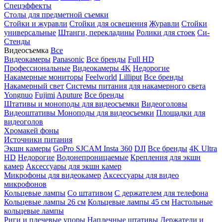
Спецэффекты
Столы для предметной съемки
Стойки и журавли
Стойки для освещения
Журавли
Стойки
универсальные
Штанги, перекладины
Ролики для стоек
Си-
Стенды
Видеосъемка
Все
Видеокамеры
Panasonic
Все бренды
Full HD
Профессиональные
Видеокамеры 4K
Недорогие
Накамерные мониторы
Feelworld
Lilliput
Все бренды
Накамерный свет
Системы питания для накамерного света
Yongnuo
Fujimi
Aputure
Все бренды
Штативы и моноподы для видеосъемки
Видеоголовы
Видеоштативы
Моноподы для видеосъемки
Площадки для
видеоголов
Хромакей фоны
Источники питания
Экшн камеры
GoPro
SJCAM
Insta 360
DJI
Все бренды
4K Ultra
HD
Недорогие
Водонепроницаемые
Крепления для экшн
камер
Аксессуары для экшн камер
Микрофоны для видеокамер
Аксессуары для видео
микрофонов
Кольцевые лампы
Со штативом
C держателем для телефона
Кольцевые лампы 26 см
Кольцевые лампы 45 см
Настольные
кольцевые лампы
Риги и плечевые упоры
Наплечные штативы
Держатели и