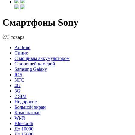
Смартфоны Sony
273 товара
Android
Синие
С мощным аккумулятором
С хорошей камерой
Samsung Galaxy
IOS
NFC
4G
3G
2 SIM
Недорогие
Большой экран
Компактные
Wi-Fi
Bluetooth
До 10000
До 15000