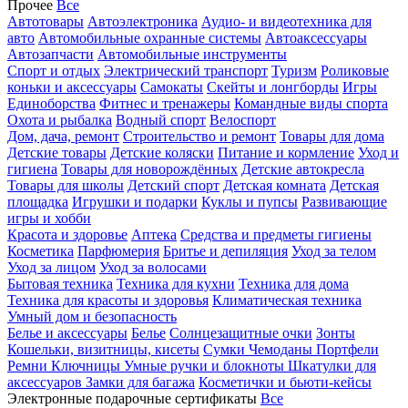
Прочее
Все
Автотовары
Автоэлектроника
Аудио- и видеотехника для
авто
Автомобильные охранные системы
Автоаксессуары
Автозапчасти
Автомобильные инструменты
Спорт и отдых
Электрический транспорт
Туризм
Роликовые
коньки и аксессуары
Самокаты
Скейты и лонгборды
Игры
Единоборства
Фитнес и тренажеры
Командные виды спорта
Охота и рыбалка
Водный спорт
Велоспорт
Дом, дача, ремонт
Строительство и ремонт
Товары для дома
Детские товары
Детские коляски
Питание и кормление
Уход и
гигиена
Товары для новорождённых
Детские автокресла
Товары для школы
Детский спорт
Детская комната
Детская
площадка
Игрушки и подарки
Куклы и пупсы
Развивающие
игры и хобби
Красота и здоровье
Аптека
Средства и предметы гигиены
Косметика
Парфюмерия
Бритье и депиляция
Уход за телом
Уход за лицом
Уход за волосами
Бытовая техника
Техника для кухни
Техника для дома
Техника для красоты и здоровья
Климатическая техника
Умный дом и безопасность
Белье и аксессуары
Белье
Солнцезащитные очки
Зонты
Кошельки, визитницы, кисеты
Сумки
Чемоданы
Портфели
Ремни
Ключницы
Умные ручки и блокноты
Шкатулки для
аксессуаров
Замки для багажа
Косметички и бьюти-кейсы
Электронные подарочные сертификаты
Все