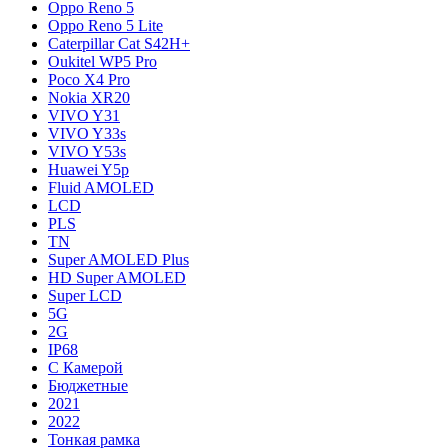
Oppo Reno 5
Oppo Reno 5 Lite
Caterpillar Cat S42H+
Oukitel WP5 Pro
Poco X4 Pro
Nokia XR20
VIVO Y31
VIVO Y33s
VIVO Y53s
Huawei Y5p
Fluid AMOLED
LCD
PLS
TN
Super AMOLED Plus
HD Super AMOLED
Super LCD
5G
2G
IP68
С Камерой
Бюджетные
2021
2022
Тонкая рамка