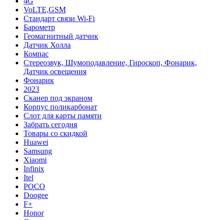
4G
VoLTE,GSM
Cтандарт связи Wi-Fi
Барометр
Геомагнитный датчик
Датчик Холла
Компас
Стереозвук, Шумоподавление, Гироскоп, Фонарик,
Датчик освещения
Фонарик
2023
Сканер под экраном
Корпус поликарбонат
Слот для карты памяти
Забрать сегодня
Товары со скидкой
Huawei
Samsung
Xiaomi
Infinix
Itel
POCO
Doogee
F+
Honor