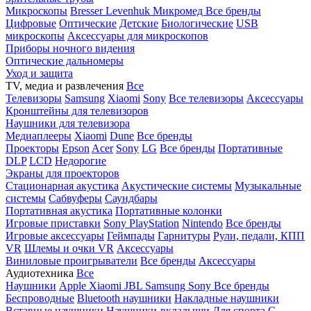
Микроскопы
Bresser
Levenhuk
Микромед
Все бренды
Цифровые
Оптические
Детские
Биологические
USB
микроскопы
Аксессуары для микроскопов
Приборы ночного видения
Оптические дальномеры
Уход и защита
TV, медиа и развлечения
Все
Телевизоры
Samsung
Xiaomi
Sony
Все телевизоры
Аксессуары
Кронштейны для телевизоров
Наушники для телевизора
Медиаплееры
Xiaomi
Dune
Все бренды
Проекторы
Epson
Acer
Sony
LG
Все бренды
Портативные
DLP
LCD
Недорогие
Экраны для проекторов
Стационарная акустика
Акустические системы
Музыкальные
системы
Сабвуферы
Саундбары
Портативная акустика
Портативные колонки
Игровые приставки
Sony PlayStation
Nintendo
Все бренды
Игровые аксессуары
Геймпады
Гарнитуры
Рули, педали, КПП
VR
Шлемы и очки VR
Аксессуары
Виниловые проигрыватели
Все бренды
Аксессуары
Аудиотехника
Все
Наушники
Apple
Xiaomi
JBL
Samsung
Sony
Все бренды
Беспроводные
Bluetooth наушники
Накладные наушники
Вставные наушники
Наушники-вкладыши
Для спорта
С