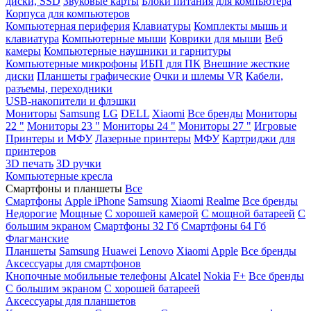
диски, SSD
Звуковые карты
Блоки питания для компьютера
Корпуса для компьютеров
Компьютерная периферия
Клавиатуры
Комплекты мышь и
клавиатура
Компьютерные мыши
Коврики для мыши
Веб
камеры
Компьютерные наушники и гарнитуры
Компьютерные микрофоны
ИБП для ПК
Внешние жесткие
диски
Планшеты графические
Очки и шлемы VR
Кабели,
разъемы, переходники
USB-накопители и флэшки
Мониторы
Samsung
LG
DELL
Xiaomi
Все бренды
Мониторы
22 "
Мониторы 23 "
Мониторы 24 "
Мониторы 27 "
Игровые
Принтеры и МФУ
Лазерные принтеры
МФУ
Картриджи для
принтеров
3D печать
3D ручки
Компьютерные кресла
Смартфоны и планшеты
Все
Смартфоны
Apple iPhone
Samsung
Xiaomi
Realme
Все бренды
Недорогие
Мощные
С хорошей камерой
С мощной батареей
С
большим экраном
Смартфоны 32 Гб
Смартфоны 64 Гб
Флагманские
Планшеты
Samsung
Huawei
Lenovo
Xiaomi
Apple
Все бренды
Аксессуары для смартфонов
Кнопочные мобильные телефоны
Alcatel
Nokia
F+
Все бренды
С большим экраном
С хорошей батареей
Аксессуары для планшетов