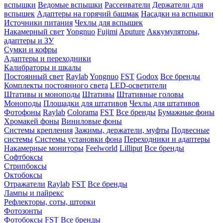
вспышки
Ведомые вспышки
Рассеиватели
Держатели для
вспышек
Адаптеры на горячий башмак
Насадки на вспышки
Источники питания
Чехлы для вспышек
Накамерный свет
Yongnuo
Fujimi
Aputure
Аккумуляторы,
адаптеры и ЗУ
Сумки и кофры
Адаптеры и переходники
Калибраторы и шкалы
Постоянный свет
Raylab
Yongnuo
FST
Godox
Все бренды
Комплекты постоянного света
LED-осветители
Штативы и моноподы
Штативы
Штативные головы
Моноподы
Площадки для штативов
Чехлы для штативов
Фотофоны
Raylab
Colorama
FST
Все бренды
Бумажные фоны
Хромакей фоны
Виниловые фоны
Системы крепления
Зажимы, держатели, муфты
Подвесные
системы
Системы установки фона
Переходники и адаптеры
Накамерные мониторы
Feelworld
Lilliput
Все бренды
Софтбоксы
Стрипбоксы
Октобоксы
Отражатели
Raylab
FST
Все бренды
Лампы и пайрекс
Рефлекторы, соты, шторки
Фотозонты
Фотобоксы
FST
Все бренды