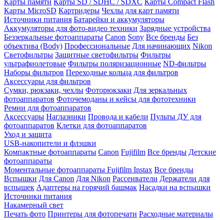
Карты памяти
Карты SD / SDHC / SDXC
Карты Compact Flash
Карты MicroSD
Картридеры
Чехлы для карт памяти
Источники питания
Батарейки и аккумуляторы
Аккумуляторы для фото-видео техники
Зарядные устройства
Беззеркальные фотоаппараты
Canon
Sony
Все бренды
Без
объектива (Body)
Профессиональные
Для начинающих
Nikon
Светофильтры
Защитные светофильтры
Фильтры
ультрафиолетовые
Фильтры поляризационные
ND-фильтры
Наборы фильтров
Переходные кольца для фильтров
Аксессуары для фильтров
Сумки, рюкзаки, чехлы
Фоторюкзаки
Для зеркальных
фотоаппаратов
Фоточемоданы и кейсы для фототехники
Ремни для фотоаппаратов
Аксессуары
Наглазники
Провода и кабели
Пульты ДУ для
фотоаппаратов
Клетки для фотоаппаратов
Уход и защита
USB-накопители и флэшки
Компактные фотоаппараты
Canon
Fujifilm
Все бренды
Детские
фотоаппараты
Моментальные фотоаппараты
Fujifilm Instax
Все бренды
Вспышки
Для Canon
Для Nikon
Рассеиватели
Держатели для
вспышек
Адаптеры на горячий башмак
Насадки на вспышки
Источники питания
Накамерный свет
Печать фото
Принтеры для фотопечати
Расходные материалы