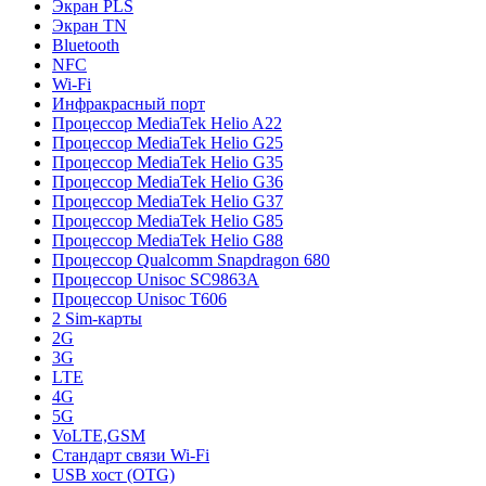
Экран PLS
Экран TN
Bluetooth
NFC
Wi-Fi
Инфракрасный порт
Процессор MediaTek Helio A22
Процессор MediaTek Helio G25
Процессор MediaTek Helio G35
Процессор MediaTek Helio G36
Процессор MediaTek Helio G37
Процессор MediaTek Helio G85
Процессор MediaTek Helio G88
Процессор Qualcomm Snapdragon 680
Процессор Unisoc SC9863A
Процессор Unisoc T606
2 Sim-карты
2G
3G
LTE
4G
5G
VoLTE,GSM
Стандарт связи Wi-Fi
USB хост (OTG)