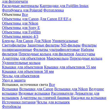
для фотопечати
Расходные материалы
Картриджи для Fujifilm Instax
Фотобумага для Polaroid
Фотопленка
Объективы
Все
Объективы для Canon
Для Canon EF/EF-s
Объективы для Nikon
Объективы для Sony E
Объективы для Fujifilm
Объективы микро 4/3
Бленды
Для Canon
Для Nikon
Универсальные
Светофильтры
Защитные фильтры
ND-фильры
Фильтры
поляризационные
Фильтры ультрафиолетовые
Наборы
фильтров
Переходные кольца для фильтров
Аксессуары
Адаптеры для объективов
Макрокольца
Переходные кольца
Удлинительные кольца
Крышки для объективов
Крышки для объективов 55 мм
Крышки для объективов 58 мм
Чехлы для объективов
Уход и защита
Вспышки, источники света
Все
Вспышки
Вспышки для Canon
Вспышки для Nikon
Ведущие
вспышки
Ведомые вспышки
Рассеиватели
Держатели для
вспышкек
Адаптеры на горячий башмак
Насадки на вспышки
Источники питания
Чехлы для вспышек
Фотобоксы