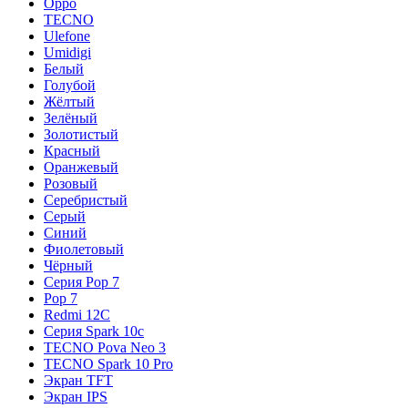
Oppo
TECNO
Ulefone
Umidigi
Белый
Голубой
Жёлтый
Зелёный
Золотистый
Красный
Оранжевый
Розовый
Серебристый
Серый
Синий
Фиолетовый
Чёрный
Серия Pop 7
Pop 7
Redmi 12C
Серия Spark 10c
TECNO Pova Neo 3
TECNO Spark 10 Pro
Экран TFT
Экран IPS