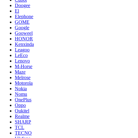
Doogee
El
Elephone
GOME
Google
Gooweel
HONOR
Kenxinda
Leagoo
LeEco
Lenovo
M-Horse
Maze
Melrose
Motorola
Nokia
Nomu
OnePlus
Oppo
Oukitel
Realme
SHARP
TCL
TECNO