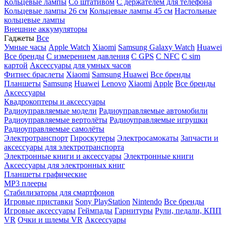
Кольцевые лампы
Со штативом
C держателем для телефона
Кольцевые лампы 26 см
Кольцевые лампы 45 см
Настольные
кольцевые лампы
Внешние аккумуляторы
Гаджеты
Все
Умные часы
Apple Watch
Xiaomi
Samsung Galaxy Watch
Huawei
Все бренды
C измерением давления
C GPS
C NFC
C sim
картой
Аксессуары для умных часов
Фитнес браслеты
Xiaomi
Samsung
Huawei
Все бренды
Планшеты
Samsung
Huawei
Lenovo
Xiaomi
Apple
Все бренды
Аксессуары
Квадрокоптеры и аксессуары
Радиоуправляемые модели
Радиоуправляемые автомобили
Радиоуправляемые вертолёты
Радиоуправляемые игрушки
Радиоуправляемые самолёты
Электротранспорт
Гироскутеры
Электросамокаты
Запчасти и
аксессуары для электротранспорта
Электронные книги и аксессуары
Электронные книги
Аксессуары для электронных книг
Планшеты графические
MP3 плееры
Стабилизаторы для смартфонов
Игровые приставки
Sony PlayStation
Nintendo
Все бренды
Игровые аксессуары
Геймпады
Гарнитуры
Рули, педали, КПП
VR
Очки и шлемы VR
Аксессуары