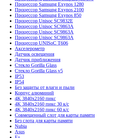
Процессор Samsung Exynos 1280
Процессор Samsung Exynos 2100
Процессор Samsung Exynos 850
Процессор Unisoc SC9832E
Процессор Unisoc SC9863A
Процессор Unisoc SC9863A
Процессор Unisoc SC9863A
Процессор UNISoC T606
Акселерометр
Датчик освещения
Датчик приближения
Стекло Gorilla Glass
Стекло Gorilla Glass v5
IP53
IP54
Без защиты от влаги и пыли
Корпус алюминий
4K 3840x2160 пикс
4K 3840x2160 пикс 30 к/с
4K 3840x2160 пикс 60 к/с
Совмещенный слот для карты памяти
Без слота для карты памяти
Nubia
Asus
F+