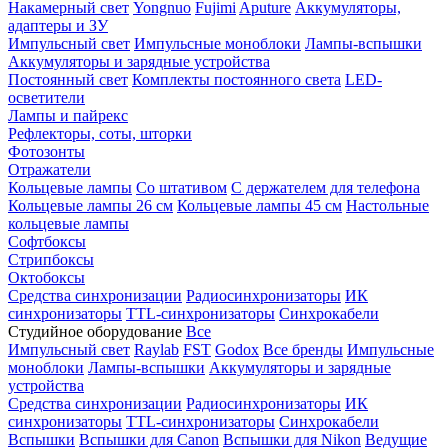
Накамерный свет
Yongnuo
Fujimi
Aputure
Аккумуляторы,
адаптеры и ЗУ
Импульсный свет
Импульсные моноблоки
Лампы-вспышки
Аккумуляторы и зарядные устройства
Постоянный свет
Комплекты постоянного света
LED-
осветители
Лампы и пайрекс
Рефлекторы, соты, шторки
Фотозонты
Отражатели
Кольцевые лампы
Со штативом
С держателем для телефона
Кольцевые лампы 26 см
Кольцевые лампы 45 см
Настольные
кольцевые лампы
Софтбоксы
Стрипбоксы
Октобоксы
Средства синхронизации
Радиосинхронизаторы
ИК
синхронизаторы
TTL-синхронизаторы
Синхрокабели
Студийное оборудование
Все
Импульсный свет
Raylab
FST
Godox
Все бренды
Импульсные
моноблоки
Лампы-вспышки
Аккумуляторы и зарядные
устройства
Средства синхронизации
Радиосинхронизаторы
ИК
синхронизаторы
TTL-синхронизаторы
Синхрокабели
Вспышки
Вспышки для Canon
Вспышки для Nikon
Ведущие