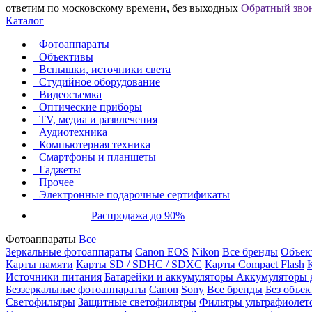
ответим по московскому времени, без выходных
Обратный зво
Каталог
Фотоаппараты
Объективы
Вспышки, источники света
Студийное оборудование
Видеосъемка
Оптические приборы
TV, медиа и развлечения
Аудиотехника
Компьютерная техника
Смартфоны и планшеты
Гаджеты
Прочее
Электронные подарочные сертификаты
Распродажа до 90%
Фотоаппараты
Все
Зеркальные фотоаппараты
Canon EOS
Nikon
Все бренды
Объект
Карты памяти
Карты SD / SDHC / SDXC
Карты Compact Flash
Источники питания
Батарейки и аккумуляторы
Аккумуляторы д
Беззеркальные фотоаппараты
Canon
Sony
Все бренды
Без объек
Светофильтры
Защитные светофильтры
Фильтры ультрафиолет