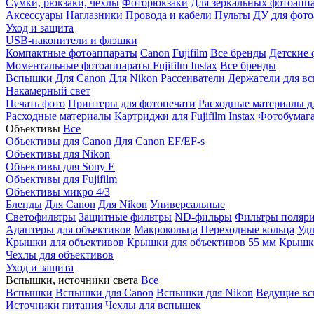
Сумки, рюкзаки, чехлы
Фоторюкзаки
Для зеркальных фотоапп
Аксессуары
Наглазники
Провода и кабели
Пульты ДУ для фото
Уход и защита
USB-накопители и флэшки
Компактные фотоаппараты
Canon
Fujifilm
Все бренды
Детские 
Моментальные фотоаппараты
Fujifilm Instax
Все бренды
Вспышки
Для Canon
Для Nikon
Рассеиватели
Держатели для в
Накамерный свет
Печать фото
Принтеры для фотопечати
Расходные материалы д
Расходные материалы
Картриджи для Fujifilm Instax
Фотобумага 
Объективы
Все
Объективы для Canon
Для Canon EF/EF-s
Объективы для Nikon
Объективы для Sony E
Объективы для Fujifilm
Объективы микро 4/3
Бленды
Для Canon
Для Nikon
Универсальные
Светофильтры
Защитные фильтры
ND-фильры
Фильтры поляр
Адаптеры для объективов
Макрокольца
Переходные кольца
Удл
Крышки для объективов
Крышки для объективов 55 мм
Крышки
Чехлы для объективов
Уход и защита
Вспышки, источники света
Все
Вспышки
Вспышки для Canon
Вспышки для Nikon
Ведущие в
Источники питания
Чехлы для вспышек