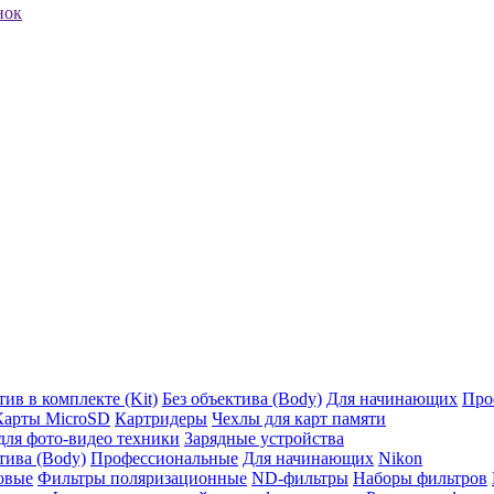
нок
ив в комплекте (Kit)
Без объектива (Body)
Для начинающих
Про
Карты MicroSD
Картридеры
Чехлы для карт памяти
ля фото-видео техники
Зарядные устройства
тива (Body)
Профессиональные
Для начинающих
Nikon
овые
Фильтры поляризационные
ND-фильтры
Наборы фильтров