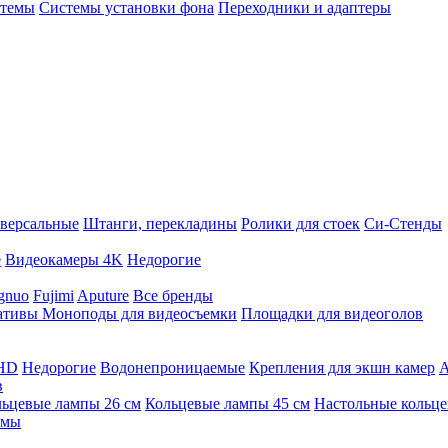
стемы
Системы установки фона
Переходники и адаптеры
версальные
Штанги, перекладины
Ролики для стоек
Си-Стенды
е
Видеокамеры 4K
Недорогие
gnuo
Fujimi
Aputure
Все бренды
ативы
Моноподы для видеосъемки
Площадки для видеоголов
 HD
Недорогие
Водонепроницаемые
Крепления для экшн камер
А
в
ьцевые лампы 26 см
Кольцевые лампы 45 см
Настольные кольц
имы