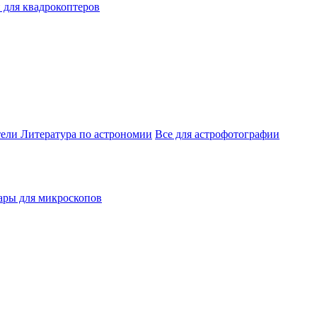
 для квадрокоптеров
тели
Литература по астрономии
Все для астрофотографии
ары для микроскопов