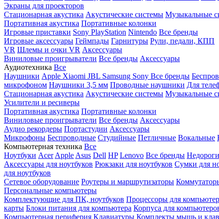
Экраны для проекторов
Стационарная акустика
Акустические системы
Музыкальные с
Портативная акустика
Портативные колонки
Игровые приставки
Sony PlayStation
Nintendo
Все бренды
Игровые аксессуары
Геймпады
Гарнитуры
Рули, педали, КПП
VR
Шлемы и очки VR
Аксессуары
Виниловые проигрыватели
Все бренды
Аксессуары
Аудиотехника
Все
Наушники
Apple
Xiaomi
JBL
Samsung
Sony
Все бренды
Беспро
микрофоном
Наушники 3,5 мм
Проводные наушники
Для теле
Стационарная акустика
Акустические системы
Музыкальные с
Усилители и ресиверы
Портативная акустика
Портативные колонки
Виниловые проигрыватели
Все бренды
Аксессуары
Аудио рекордеры
Портастудии
Аксессуары
Микрофоны
Беспроводные
Студийные
Петличные
Вокальные
Компьютерная техника
Все
Ноутбуки
Acer
Apple
Asus
Dell
HP
Lenovo
Все бренды
Недороги
Аксессуары для ноутбуков
Рюкзаки для ноутбуков
Сумки для н
для ноутбуков
Сетевое оборудование
Роутеры и маршрутизаторы
Коммутатор
Персональные компьютеры
Комплектующие для ПК, ноутбуков
Процессоры для компьюте
карты
Блоки питания для компьютера
Корпуса для компьютеро
Компьютерная периферия
Клавиатуры
Комплекты мышь и клав