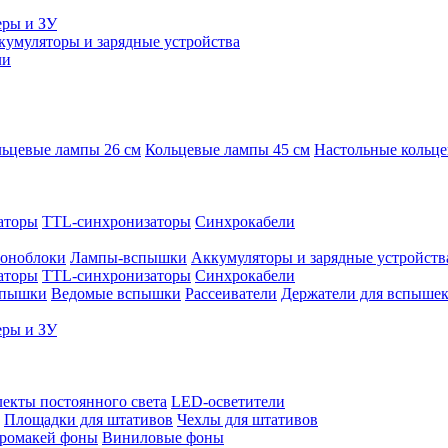
еры и ЗУ
кумуляторы и зарядные устройства
ли
ьцевые лампы 26 см
Кольцевые лампы 45 см
Настольные кольц
аторы
TTL-синхронизаторы
Синхрокабели
оноблоки
Лампы-вспышки
Аккумуляторы и зарядные устройств
аторы
TTL-синхронизаторы
Синхрокабели
спышки
Ведомые вспышки
Рассеиватели
Держатели для вспыше
еры и ЗУ
екты постоянного света
LED-осветители
Площадки для штативов
Чехлы для штативов
ромакей фоны
Виниловые фоны