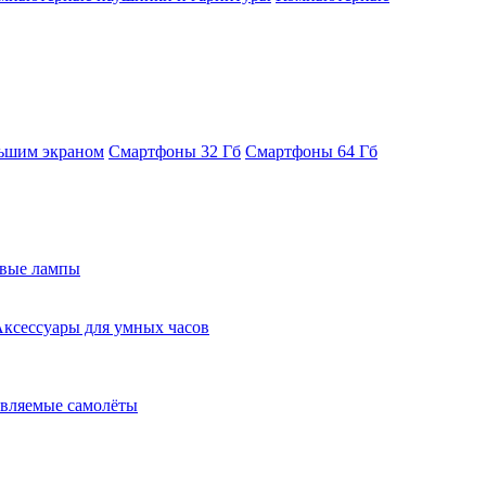
ьшим экраном
Смартфоны 32 Гб
Смартфоны 64 Гб
евые лампы
ксессуары для умных часов
вляемые самолёты