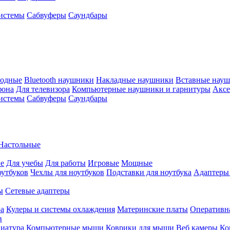
истемы
Сабвуферы
Саундбары
водные
Bluetooth наушники
Накладные наушники
Вставные нау
фона
Для телевизора
Компьютерные наушники и гарнитуры
Аксе
истемы
Сабвуферы
Саундбары
Настольные
е
Для учебы
Для работы
Игровые
Мощные
оутбуков
Чехлы для ноутбуков
Подставки для ноутбука
Адаптеры
ы
Сетевые адаптеры
ра
Кулеры и системы охлаждения
Материнские платы
Оперативн
в
иатура
Компьютерные мыши
Коврики для мыши
Веб камеры
Ко