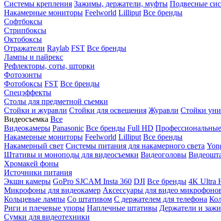
Системы крепления
Зажимы, держатели, муфты
Подвесные си
Накамерные мониторы
Feelworld
Lilliput
Все бренды
Софтбоксы
Стрипбоксы
Октобоксы
Отражатели
Raylab
FST
Все бренды
Лампы и пайрекс
Рефлекторы, соты, шторки
Фотозонты
Фотобоксы
FST
Все бренды
Спецэффекты
Столы для предметной съемки
Стойки и журавли
Стойки для освещения
Журавли
Стойки уни
Видеосъемка
Все
Видеокамеры
Panasonic
Все бренды
Full HD
Профессиональны
Накамерные мониторы
Feelworld
Lilliput
Все бренды
Накамерный свет
Системы питания для накамерного света
Yon
Штативы и моноподы для видеосъемки
Видеоголовы
Видеошт
Хромакей фоны
Источники питания
Экшн камеры
GoPro
SJCAM
Insta 360
DJI
Все бренды
4K Ultra
Микрофоны для видеокамер
Аксессуары для видео микрофоно
Кольцевые лампы
Со штативом
C держателем для телефона
Кол
Риги и плечевые упоры
Наплечные штативы
Держатели и заж
Сумки для видеотехники