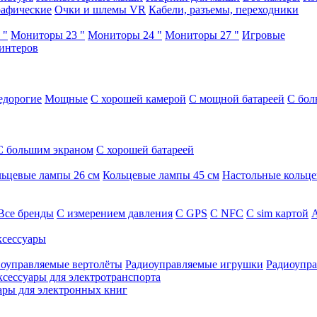
афические
Очки и шлемы VR
Кабели, разъемы, переходники
 "
Мониторы 23 "
Мониторы 24 "
Мониторы 27 "
Игровые
интеров
едорогие
Мощные
С хорошей камерой
С мощной батареей
С бол
С большим экраном
С хорошей батареей
ьцевые лампы 26 см
Кольцевые лампы 45 см
Настольные кольц
Все бренды
C измерением давления
C GPS
C NFC
C sim картой
А
сессуары
оуправляемые вертолёты
Радиоуправляемые игрушки
Радиоупра
ксессуары для электротранспорта
ары для электронных книг