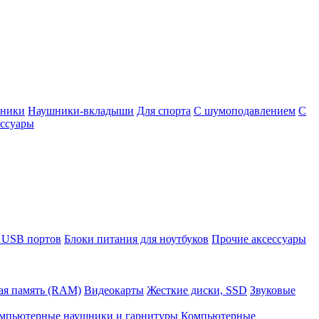
шники
Наушники-вкладыши
Для спорта
С шумоподавлением
С
ссуары
 USB портов
Блоки питания для ноутбуков
Прочие аксессуары
ая память (RAM)
Видеокарты
Жесткие диски, SSD
Звуковые
мпьютерные наушники и гарнитуры
Компьютерные