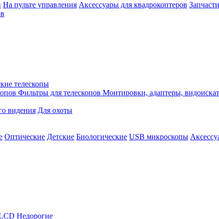
й
На пульте управления
Аксессуары для квадрокоптеров
Запчасти
ов
кие телескопы
копов
Фильтры для телескопов
Монтировки, адаптеры, видоиска
го видения
Для охоты
е
Оптические
Детские
Биологические
USB микроскопы
Аксессу
LCD
Недорогие