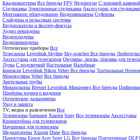
Квадрокоптеры
Все бренды
FPV
Недорогие
С хорошей камеро
Стедикамы
Электронные стедикамы
Аксессуары для стедикам
Монтажное оборудование
Видеомикшеры
Суфлеры
Слайдеры и рельсовые системы
Видоискатели и фоллоу-фокусы
Аудио рекордеры
Видеосендеры
Видеорекордеры
Оптические приборы
Все
Телескопы
Levenhuk Skyline
Sky-watcher
Все бренды
Любительс
Аксессуары для телескопов
Окуляры, линзы, призмы для телес
Лупы
С подсветкой
Настольные
Налобные
Бинокли
Levenhuk
Nikon
Veber
Все бренды
Театральные
Ночно
Монокуляры
Veber
Все бренды
Зрительные трубы
Микроскопы
Bresser
Levenhuk
Микромед
Все бренды
Цифровы
Приборы ночного видения
Оптические дальномеры
Уход и защита
TV, медиа и развлечения
Все
Телевизоры
Samsung
Xiaomi
Sony
Все телевизоры
Аксессуары
Кронштейны для телевизоров
Наушники для телевизора
Медиаплееры
Xiaomi
Dune
Все бренды
Проекторы
Epson
Acer
Sony
LG
Все бренды
Портативные
DLP