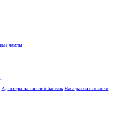
евые лампы
а
к
Адаптеры на горячий башмак
Насадки на вспышки