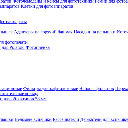
аратов
Фоточемоданы и кейсы для фототехники
Ремни для фото
аппаратов
Клетки для фотоаппаратов
фотоаппараты
спышек
Адаптеры на горячий башмак
Насадки на вспышки
Исто
ля фотопечати
для Polaroid
Фотопленка
изационные
Фильтры ультрафиолетовые
Наборы фильтров
Перех
инительные кольца
 для объективов 58 мм
спышки
Ведомые вспышки
Рассеиватели
Держатели для вспышк