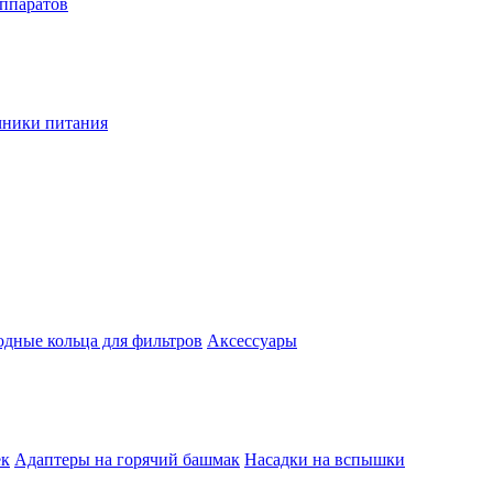
аппаратов
чники питания
одные кольца для фильтров
Аксессуары
ек
Адаптеры на горячий башмак
Насадки на вспышки