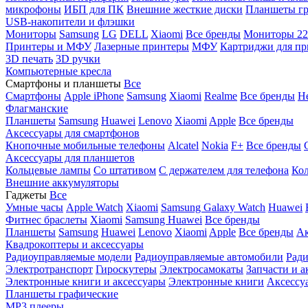
микрофоны
ИБП для ПК
Внешние жесткие диски
Планшеты гр
USB-накопители и флэшки
Мониторы
Samsung
LG
DELL
Xiaomi
Все бренды
Мониторы 22
Принтеры и МФУ
Лазерные принтеры
МФУ
Картриджи для пр
3D печать
3D ручки
Компьютерные кресла
Смартфоны и планшеты
Все
Смартфоны
Apple iPhone
Samsung
Xiaomi
Realme
Все бренды
Н
Флагманские
Планшеты
Samsung
Huawei
Lenovo
Xiaomi
Apple
Все бренды
Аксессуары для смартфонов
Кнопочные мобильные телефоны
Alcatel
Nokia
F+
Все бренды
Аксессуары для планшетов
Кольцевые лампы
Со штативом
C держателем для телефона
Кол
Внешние аккумуляторы
Гаджеты
Все
Умные часы
Apple Watch
Xiaomi
Samsung Galaxy Watch
Huawei
Фитнес браслеты
Xiaomi
Samsung
Huawei
Все бренды
Планшеты
Samsung
Huawei
Lenovo
Xiaomi
Apple
Все бренды
Ак
Квадрокоптеры и аксессуары
Радиоуправляемые модели
Радиоуправляемые автомобили
Ради
Электротранспорт
Гироскутеры
Электросамокаты
Запчасти и а
Электронные книги и аксессуары
Электронные книги
Аксессу
Планшеты графические
MP3 плееры