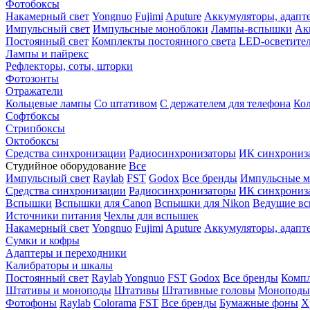
Фотобоксы
Накамерный свет
Yongnuo
Fujimi
Aputure
Аккумуляторы, адапт
Импульсный свет
Импульсные моноблоки
Лампы-вспышки
Ак
Постоянный свет
Комплекты постоянного света
LED-осветите
Лампы и пайрекс
Рефлекторы, соты, шторки
Фотозонты
Отражатели
Кольцевые лампы
Со штативом
С держателем для телефона
Кол
Софтбоксы
Стрипбоксы
Октобоксы
Средства синхронизации
Радиосинхронизаторы
ИК синхрониз
Студийное оборудование
Все
Импульсный свет
Raylab
FST
Godox
Все бренды
Импульсные м
Средства синхронизации
Радиосинхронизаторы
ИК синхрониз
Вспышки
Вспышки для Canon
Вспышки для Nikon
Ведущие в
Источники питания
Чехлы для вспышек
Накамерный свет
Yongnuo
Fujimi
Aputure
Аккумуляторы, адапт
Сумки и кофры
Адаптеры и переходники
Калибраторы и шкалы
Постоянный свет
Raylab
Yongnuo
FST
Godox
Все бренды
Компл
Штативы и моноподы
Штативы
Штативные головы
Моноподы
Фотофоны
Raylab
Colorama
FST
Все бренды
Бумажные фоны
Х