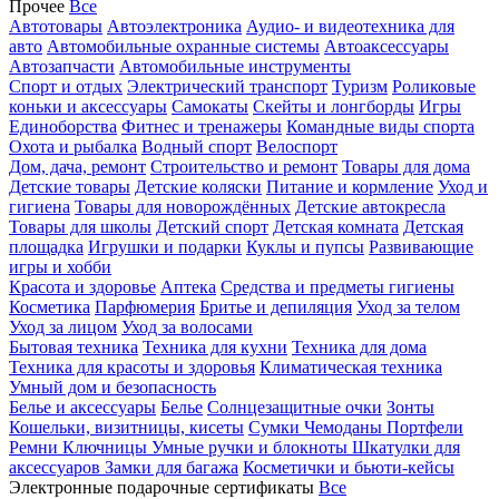
Прочее
Все
Автотовары
Автоэлектроника
Аудио- и видеотехника для
авто
Автомобильные охранные системы
Автоаксессуары
Автозапчасти
Автомобильные инструменты
Спорт и отдых
Электрический транспорт
Туризм
Роликовые
коньки и аксессуары
Самокаты
Скейты и лонгборды
Игры
Единоборства
Фитнес и тренажеры
Командные виды спорта
Охота и рыбалка
Водный спорт
Велоспорт
Дом, дача, ремонт
Строительство и ремонт
Товары для дома
Детские товары
Детские коляски
Питание и кормление
Уход и
гигиена
Товары для новорождённых
Детские автокресла
Товары для школы
Детский спорт
Детская комната
Детская
площадка
Игрушки и подарки
Куклы и пупсы
Развивающие
игры и хобби
Красота и здоровье
Аптека
Средства и предметы гигиены
Косметика
Парфюмерия
Бритье и депиляция
Уход за телом
Уход за лицом
Уход за волосами
Бытовая техника
Техника для кухни
Техника для дома
Техника для красоты и здоровья
Климатическая техника
Умный дом и безопасность
Белье и аксессуары
Белье
Солнцезащитные очки
Зонты
Кошельки, визитницы, кисеты
Сумки
Чемоданы
Портфели
Ремни
Ключницы
Умные ручки и блокноты
Шкатулки для
аксессуаров
Замки для багажа
Косметички и бьюти-кейсы
Электронные подарочные сертификаты
Все