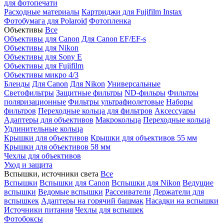
для фотопечати
Расходные материалы
Картриджи для Fujifilm Instax
Фотобумага для Polaroid
Фотопленка
Объективы
Все
Объективы для Canon
Для Canon EF/EF-s
Объективы для Nikon
Объективы для Sony E
Объективы для Fujifilm
Объективы микро 4/3
Бленды
Для Canon
Для Nikon
Универсальные
Светофильтры
Защитные фильтры
ND-фильры
Фильтры
поляризационные
Фильтры ультрафиолетовые
Наборы
фильтров
Переходные кольца для фильтров
Аксессуары
Адаптеры для объективов
Макрокольца
Переходные кольца
Удлинительные кольца
Крышки для объективов
Крышки для объективов 55 мм
Крышки для объективов 58 мм
Чехлы для объективов
Уход и защита
Вспышки, источники света
Все
Вспышки
Вспышки для Canon
Вспышки для Nikon
Ведущие
вспышки
Ведомые вспышки
Рассеиватели
Держатели для
вспышкек
Адаптеры на горячий башмак
Насадки на вспышки
Источники питания
Чехлы для вспышек
Фотобоксы