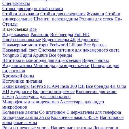
Спецэффекты
Столы для предметной съемки
Стойки и журавли
Стойки для освещения
Журавли
Стойки
универсальные
Штанги, перекладины
Ролики для стоек
Си-
Стенды
Видеосъемка
Все
Видеокамеры
Panasonic
Все бренды
Full HD
Профессиональные
Видеокамеры 4K
Недорогие
Накамерные мониторы
Feelworld
Lilliput
Все бренды
Накамерный свет
Системы питания для накамерного света
Yongnuo
Fujimi
Aputure
Все бренды
Штативы и моноподы для видеосъемки
Видеоголовы
Видеоштативы
Моноподы для видеосъемки
Площадки для
видеоголов
Хромакей фоны
Источники питания
Экшн камеры
GoPro
SJCAM
Insta 360
DJI
Все бренды
4K Ultra
HD
Недорогие
Водонепроницаемые
Крепления для экшн
камер
Аксессуары для экшн камер
Микрофоны для видеокамер
Аксессуары для видео
микрофонов
Кольцевые лампы
Со штативом
C держателем для телефона
Кольцевые лампы 26 см
Кольцевые лампы 45 см
Настольные
кольцевые лампы
Риги и плечевые упоры
Наплечные штативы
Держатели и