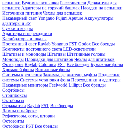
вспышки
Ведомые вспышки
Рассеиватели
Держатели для
вспышек
Адаптеры на горячий башмак
Насадки на вспышки
Источники питания
Чехлы для вспышек
Накамерный свет
Yongnuo
Fujimi
Aputure
Аккумуляторы,
адаптеры и ЗУ
Сумки и кофры
Адаптеры и переходники
Калибраторы и шкалы
Постоянный свет
Raylab
Yongnuo
FST
Godox
Все бренды
Комплекты постоянного света
LED-осветители
Штативы и моноподы
Штативы
Штативные головы
Моноподы
Площадки для штативов
Чехлы для штативов
Фотофоны
Raylab
Colorama
FST
Все бренды
Бумажные фоны
Хромакей фоны
Виниловые фоны
Системы крепления
Зажимы, держатели, муфты
Подвесные
системы
Системы установки фона
Переходники и адаптеры
Накамерные мониторы
Feelworld
Lilliput
Все бренды
Софтбоксы
Стрипбоксы
Октобоксы
Отражатели
Raylab
FST
Все бренды
Лампы и пайрекс
Рефлекторы, соты, шторки
Фотозонты
Фотобоксы
FST
Все бренды