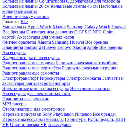
Кольцевые лампы
Со штативом
C держателем для телефона
Кольцевые лампы 26 см
Кольцевые лампы 45 см
Настольные
кольцевые лампы
Внешние аккумуляторы
Гаджеты
Все
Умные часы
Apple Watch
Xiaomi
Samsung Galaxy Watch
Huawei
Все бренды
C измерением давления
C GPS
C NFC
C sim
картой
Аксессуары для умных часов
Фитнес браслеты
Xiaomi
Samsung
Huawei
Все бренды
Планшеты
Samsung
Huawei
Lenovo
Xiaomi
Apple
Все бренды
Аксессуары
Квадрокоптеры и аксессуары
Радиоуправляемые модели
Радиоуправляемые автомобили
Радиоуправляемые вертолёты
Радиоуправляемые игрушки
Радиоуправляемые самолёты
Электротранспорт
Гироскутеры
Электросамокаты
Запчасти и
аксессуары для электротранспорта
Электронные книги и аксессуары
Электронные книги
Аксессуары для электронных книг
Планшеты графические
MP3 плееры
Стабилизаторы для смартфонов
Игровые приставки
Sony PlayStation
Nintendo
Все бренды
Игровые аксессуары
Геймпады
Гарнитуры
Рули, педали, КПП
VR
Очки и шлемы VR
Аксессуары