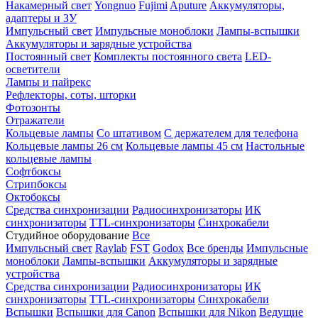
Накамерный свет
Yongnuo
Fujimi
Aputure
Аккумуляторы,
адаптеры и ЗУ
Импульсный свет
Импульсные моноблоки
Лампы-вспышки
Аккумуляторы и зарядные устройства
Постоянный свет
Комплекты постоянного света
LED-
осветители
Лампы и пайрекс
Рефлекторы, соты, шторки
Фотозонты
Отражатели
Кольцевые лампы
Со штативом
С держателем для телефона
Кольцевые лампы 26 см
Кольцевые лампы 45 см
Настольные
кольцевые лампы
Софтбоксы
Стрипбоксы
Октобоксы
Средства синхронизации
Радиосинхронизаторы
ИК
синхронизаторы
TTL-синхронизаторы
Синхрокабели
Студийное оборудование
Все
Импульсный свет
Raylab
FST
Godox
Все бренды
Импульсные
моноблоки
Лампы-вспышки
Аккумуляторы и зарядные
устройства
Средства синхронизации
Радиосинхронизаторы
ИК
синхронизаторы
TTL-синхронизаторы
Синхрокабели
Вспышки
Вспышки для Canon
Вспышки для Nikon
Ведущие