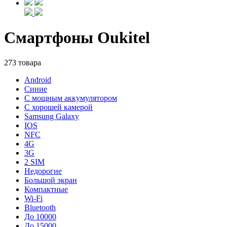
Смартфоны Oukitel
273 товара
Android
Синие
С мощным аккумулятором
С хорошей камерой
Samsung Galaxy
IOS
NFC
4G
3G
2 SIM
Недорогие
Большой экран
Компактные
Wi-Fi
Bluetooth
До 10000
До 15000