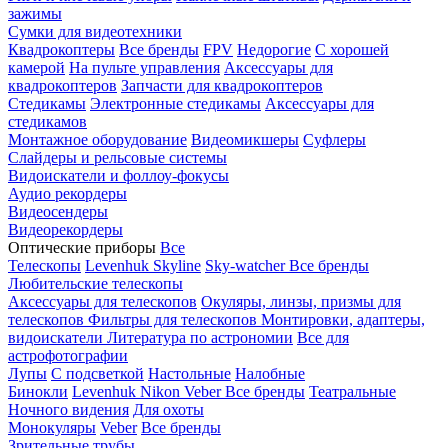
зажимы
Сумки для видеотехники
Квадрокоптеры
Все бренды
FPV
Недорогие
С хорошей
камерой
На пульте управления
Аксессуары для
квадрокоптеров
Запчасти для квадрокоптеров
Стедикамы
Электронные стедикамы
Аксессуары для
стедикамов
Монтажное оборудование
Видеомикшеры
Суфлеры
Слайдеры и рельсовые системы
Видоискатели и фоллоу-фокусы
Аудио рекордеры
Видеосендеры
Видеорекордеры
Оптические приборы
Все
Телескопы
Levenhuk Skyline
Sky-watcher
Все бренды
Любительские телескопы
Аксессуары для телескопов
Окуляры, линзы, призмы для
телескопов
Фильтры для телескопов
Монтировки, адаптеры,
видоискатели
Литература по астрономии
Все для
астрофотографии
Лупы
С подсветкой
Настольные
Налобные
Бинокли
Levenhuk
Nikon
Veber
Все бренды
Театральные
Ночного видения
Для охоты
Монокуляры
Veber
Все бренды
Зрительные трубы