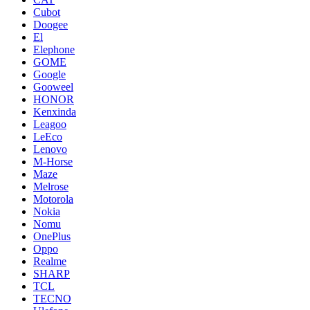
Cubot
Doogee
El
Elephone
GOME
Google
Gooweel
HONOR
Kenxinda
Leagoo
LeEco
Lenovo
M-Horse
Maze
Melrose
Motorola
Nokia
Nomu
OnePlus
Oppo
Realme
SHARP
TCL
TECNO