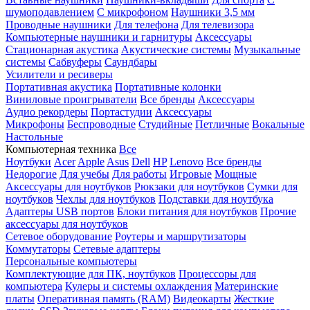
шумоподавлением
С микрофоном
Наушники 3,5 мм
Проводные наушники
Для телефона
Для телевизора
Компьютерные наушники и гарнитуры
Аксессуары
Стационарная акустика
Акустические системы
Музыкальные
системы
Сабвуферы
Саундбары
Усилители и ресиверы
Портативная акустика
Портативные колонки
Виниловые проигрыватели
Все бренды
Аксессуары
Аудио рекордеры
Портастудии
Аксессуары
Микрофоны
Беспроводные
Студийные
Петличные
Вокальные
Настольные
Компьютерная техника
Все
Ноутбуки
Acer
Apple
Asus
Dell
HP
Lenovo
Все бренды
Недорогие
Для учебы
Для работы
Игровые
Мощные
Аксессуары для ноутбуков
Рюкзаки для ноутбуков
Сумки для
ноутбуков
Чехлы для ноутбуков
Подставки для ноутбука
Адаптеры USB портов
Блоки питания для ноутбуков
Прочие
аксессуары для ноутбуков
Сетевое оборудование
Роутеры и маршрутизаторы
Коммутаторы
Сетевые адаптеры
Персональные компьютеры
Комплектующие для ПК, ноутбуков
Процессоры для
компьютера
Кулеры и системы охлаждения
Материнские
платы
Оперативная память (RAM)
Видеокарты
Жесткие