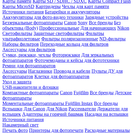
Карты памяти
Карты SD / SDHC / SDXC
Карты Compact Flash
Карты MicroSD
Картридеры
Чехлы для карт памяти
Источники питания
Батарейки и аккумуляторы
Аккумуляторы для фото-видео техники
Зарядные устройства
Беззеркальные фотоаппараты
Canon
Sony
Все бренды
Без
объектива (Body)
Профессиональные
Для начинающих
Nikon
Светофильтры
Защитные светофильтры
Фильтры
ультрафиолетовые
Фильтры поляризационные
ND-фильтры
Наборы фильтров
Переходные кольца для фильтров
Аксессуары для фильтров
Сумки, рюкзаки, чехлы
Фоторюкзаки
Для зеркальных
фотоаппаратов
Фоточемоданы и кейсы для фототехники
Ремни для фотоаппаратов
Аксессуары
Наглазники
Провода и кабели
Пульты ДУ для
фотоаппаратов
Клетки для фотоаппаратов
Уход и защита
USB-накопители и флэшки
Компактные фотоаппараты
Canon
Fujifilm
Все бренды
Детские
фотоаппараты
Моментальные фотоаппараты
Fujifilm Instax
Все бренды
Вспышки
Для Canon
Для Nikon
Рассеиватели
Держатели для
вспышек
Адаптеры на горячий башмак
Насадки на вспышки
Источники питания
Накамерный свет
Печать фото
Принтеры для фотопечати
Расходные материалы