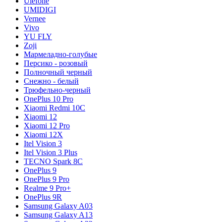
Ulefone
UMIDIGI
Vernee
Vivo
YU FLY
Zoji
Мармеладно-голубые
Персико - розовый
Полночный черный
Снежно - белый
Трюфельно-черный
OnePlus 10 Pro
Xiaomi Redmi 10C
Xiaomi 12
Xiaomi 12 Pro
Xiaomi 12X
Itel Vision 3
Itel Vision 3 Plus
TECNO Spark 8C
OnePlus 9
OnePlus 9 Pro
Realme 9 Pro+
OnePlus 9R
Samsung Galaxy A03
Samsung Galaxy A13