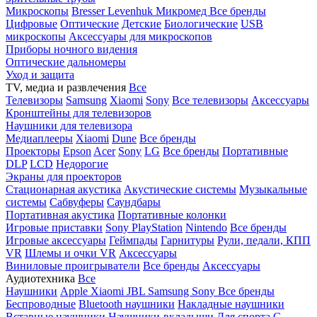
Микроскопы
Bresser
Levenhuk
Микромед
Все бренды
Цифровые
Оптические
Детские
Биологические
USB
микроскопы
Аксессуары для микроскопов
Приборы ночного видения
Оптические дальномеры
Уход и защита
TV, медиа и развлечения
Все
Телевизоры
Samsung
Xiaomi
Sony
Все телевизоры
Аксессуары
Кронштейны для телевизоров
Наушники для телевизора
Медиаплееры
Xiaomi
Dune
Все бренды
Проекторы
Epson
Acer
Sony
LG
Все бренды
Портативные
DLP
LCD
Недорогие
Экраны для проекторов
Стационарная акустика
Акустические системы
Музыкальные
системы
Сабвуферы
Саундбары
Портативная акустика
Портативные колонки
Игровые приставки
Sony PlayStation
Nintendo
Все бренды
Игровые аксессуары
Геймпады
Гарнитуры
Рули, педали, КПП
VR
Шлемы и очки VR
Аксессуары
Виниловые проигрыватели
Все бренды
Аксессуары
Аудиотехника
Все
Наушники
Apple
Xiaomi
JBL
Samsung
Sony
Все бренды
Беспроводные
Bluetooth наушники
Накладные наушники
Вставные наушники
Наушники-вкладыши
Для спорта
С