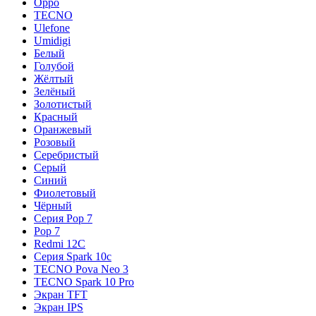
Oppo
TECNO
Ulefone
Umidigi
Белый
Голубой
Жёлтый
Зелёный
Золотистый
Красный
Оранжевый
Розовый
Серебристый
Серый
Синий
Фиолетовый
Чёрный
Серия Pop 7
Pop 7
Redmi 12C
Серия Spark 10c
TECNO Pova Neo 3
TECNO Spark 10 Pro
Экран TFT
Экран IPS