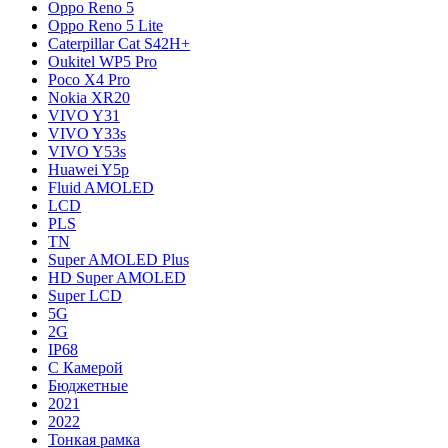
Oppo Reno 5
Oppo Reno 5 Lite
Caterpillar Cat S42H+
Oukitel WP5 Pro
Poco X4 Pro
Nokia XR20
VIVO Y31
VIVO Y33s
VIVO Y53s
Huawei Y5p
Fluid AMOLED
LCD
PLS
TN
Super AMOLED Plus
HD Super AMOLED
Super LCD
5G
2G
IP68
С Камерой
Бюджетные
2021
2022
Тонкая рамка