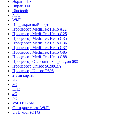
Экран PLS
Экран TN
Bluetooth
NFC
Wi-Fi
Инфракрасный порт
Процессор MediaTek Helio A22
Процессор MediaTek Helio G25
Процессор MediaTek Helio G35
Процессор MediaTek Helio G36
Процессор MediaTek Helio G37
Процессор MediaTek Helio G85
Процессор MediaTek Helio G88
Процессор Qualcomm Snapdragon 680
Процессор Unisoc SC9863A
Процессор Unisoc T606
2 Sim-карты
2G
3G
LTE
4G
5G
VoLTE,GSM
Стандарт связи Wi-Fi
USB хост (OTG)