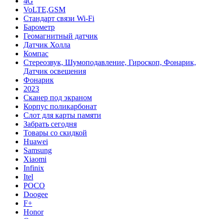
4G
VoLTE,GSM
Cтандарт связи Wi-Fi
Барометр
Геомагнитный датчик
Датчик Холла
Компас
Стереозвук, Шумоподавление, Гироскоп, Фонарик,
Датчик освещения
Фонарик
2023
Сканер под экраном
Корпус поликарбонат
Слот для карты памяти
Забрать сегодня
Товары со скидкой
Huawei
Samsung
Xiaomi
Infinix
Itel
POCO
Doogee
F+
Honor