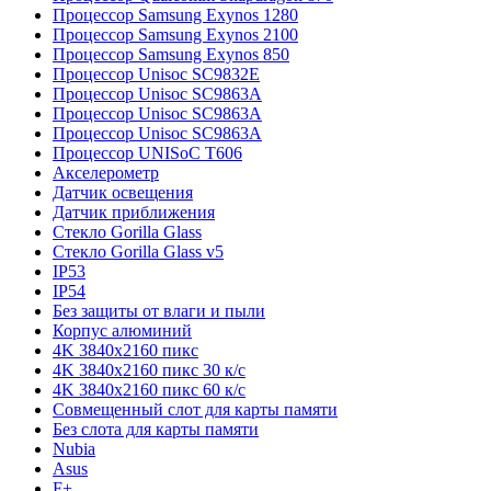
Процессор Samsung Exynos 1280
Процессор Samsung Exynos 2100
Процессор Samsung Exynos 850
Процессор Unisoc SC9832E
Процессор Unisoc SC9863A
Процессор Unisoc SC9863A
Процессор Unisoc SC9863A
Процессор UNISoC T606
Акселерометр
Датчик освещения
Датчик приближения
Стекло Gorilla Glass
Стекло Gorilla Glass v5
IP53
IP54
Без защиты от влаги и пыли
Корпус алюминий
4K 3840x2160 пикс
4K 3840x2160 пикс 30 к/с
4K 3840x2160 пикс 60 к/с
Совмещенный слот для карты памяти
Без слота для карты памяти
Nubia
Asus
F+