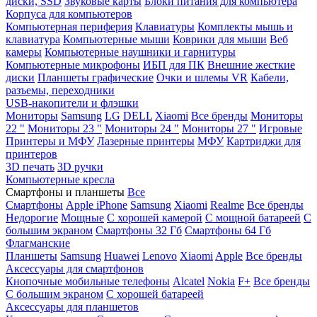
диски, SSD
Звуковые карты
Блоки питания для компьютера
Корпуса для компьютеров
Компьютерная периферия
Клавиатуры
Комплекты мышь и
клавиатура
Компьютерные мыши
Коврики для мыши
Веб
камеры
Компьютерные наушники и гарнитуры
Компьютерные микрофоны
ИБП для ПК
Внешние жесткие
диски
Планшеты графические
Очки и шлемы VR
Кабели,
разъемы, переходники
USB-накопители и флэшки
Мониторы
Samsung
LG
DELL
Xiaomi
Все бренды
Мониторы
22 "
Мониторы 23 "
Мониторы 24 "
Мониторы 27 "
Игровые
Принтеры и МФУ
Лазерные принтеры
МФУ
Картриджи для
принтеров
3D печать
3D ручки
Компьютерные кресла
Смартфоны и планшеты
Все
Смартфоны
Apple iPhone
Samsung
Xiaomi
Realme
Все бренды
Недорогие
Мощные
С хорошей камерой
С мощной батареей
С
большим экраном
Смартфоны 32 Гб
Смартфоны 64 Гб
Флагманские
Планшеты
Samsung
Huawei
Lenovo
Xiaomi
Apple
Все бренды
Аксессуары для смартфонов
Кнопочные мобильные телефоны
Alcatel
Nokia
F+
Все бренды
С большим экраном
С хорошей батареей
Аксессуары для планшетов