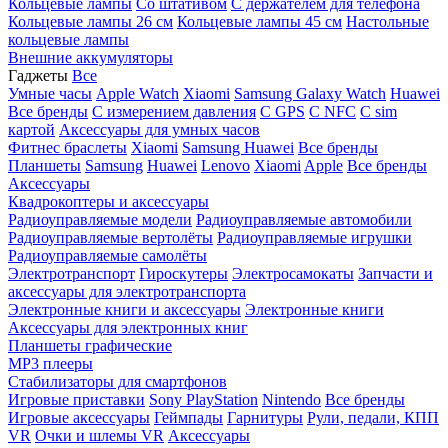
Кольцевые лампы
Со штативом
C держателем для телефона
Кольцевые лампы 26 см
Кольцевые лампы 45 см
Настольные
кольцевые лампы
Внешние аккумуляторы
Гаджеты
Все
Умные часы
Apple Watch
Xiaomi
Samsung Galaxy Watch
Huawei
Все бренды
C измерением давления
C GPS
C NFC
C sim
картой
Аксессуары для умных часов
Фитнес браслеты
Xiaomi
Samsung
Huawei
Все бренды
Планшеты
Samsung
Huawei
Lenovo
Xiaomi
Apple
Все бренды
Аксессуары
Квадрокоптеры и аксессуары
Радиоуправляемые модели
Радиоуправляемые автомобили
Радиоуправляемые вертолёты
Радиоуправляемые игрушки
Радиоуправляемые самолёты
Электротранспорт
Гироскутеры
Электросамокаты
Запчасти и
аксессуары для электротранспорта
Электронные книги и аксессуары
Электронные книги
Аксессуары для электронных книг
Планшеты графические
MP3 плееры
Стабилизаторы для смартфонов
Игровые приставки
Sony PlayStation
Nintendo
Все бренды
Игровые аксессуары
Геймпады
Гарнитуры
Рули, педали, КПП
VR
Очки и шлемы VR
Аксессуары