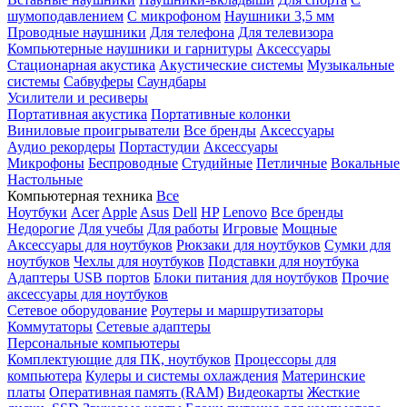
шумоподавлением
С микрофоном
Наушники 3,5 мм
Проводные наушники
Для телефона
Для телевизора
Компьютерные наушники и гарнитуры
Аксессуары
Стационарная акустика
Акустические системы
Музыкальные
системы
Сабвуферы
Саундбары
Усилители и ресиверы
Портативная акустика
Портативные колонки
Виниловые проигрыватели
Все бренды
Аксессуары
Аудио рекордеры
Портастудии
Аксессуары
Микрофоны
Беспроводные
Студийные
Петличные
Вокальные
Настольные
Компьютерная техника
Все
Ноутбуки
Acer
Apple
Asus
Dell
HP
Lenovo
Все бренды
Недорогие
Для учебы
Для работы
Игровые
Мощные
Аксессуары для ноутбуков
Рюкзаки для ноутбуков
Сумки для
ноутбуков
Чехлы для ноутбуков
Подставки для ноутбука
Адаптеры USB портов
Блоки питания для ноутбуков
Прочие
аксессуары для ноутбуков
Сетевое оборудование
Роутеры и маршрутизаторы
Коммутаторы
Сетевые адаптеры
Персональные компьютеры
Комплектующие для ПК, ноутбуков
Процессоры для
компьютера
Кулеры и системы охлаждения
Материнские
платы
Оперативная память (RAM)
Видеокарты
Жесткие