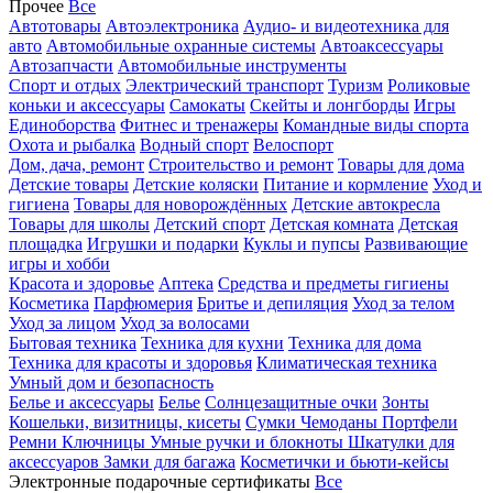
Прочее
Все
Автотовары
Автоэлектроника
Аудио- и видеотехника для
авто
Автомобильные охранные системы
Автоаксессуары
Автозапчасти
Автомобильные инструменты
Спорт и отдых
Электрический транспорт
Туризм
Роликовые
коньки и аксессуары
Самокаты
Скейты и лонгборды
Игры
Единоборства
Фитнес и тренажеры
Командные виды спорта
Охота и рыбалка
Водный спорт
Велоспорт
Дом, дача, ремонт
Строительство и ремонт
Товары для дома
Детские товары
Детские коляски
Питание и кормление
Уход и
гигиена
Товары для новорождённых
Детские автокресла
Товары для школы
Детский спорт
Детская комната
Детская
площадка
Игрушки и подарки
Куклы и пупсы
Развивающие
игры и хобби
Красота и здоровье
Аптека
Средства и предметы гигиены
Косметика
Парфюмерия
Бритье и депиляция
Уход за телом
Уход за лицом
Уход за волосами
Бытовая техника
Техника для кухни
Техника для дома
Техника для красоты и здоровья
Климатическая техника
Умный дом и безопасность
Белье и аксессуары
Белье
Солнцезащитные очки
Зонты
Кошельки, визитницы, кисеты
Сумки
Чемоданы
Портфели
Ремни
Ключницы
Умные ручки и блокноты
Шкатулки для
аксессуаров
Замки для багажа
Косметички и бьюти-кейсы
Электронные подарочные сертификаты
Все