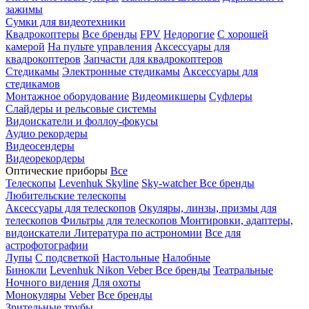
зажимы
Сумки для видеотехники
Квадрокоптеры
Все бренды
FPV
Недорогие
С хорошей
камерой
На пульте управления
Аксессуары для
квадрокоптеров
Запчасти для квадрокоптеров
Стедикамы
Электронные стедикамы
Аксессуары для
стедикамов
Монтажное оборудование
Видеомикшеры
Суфлеры
Слайдеры и рельсовые системы
Видоискатели и фоллоу-фокусы
Аудио рекордеры
Видеосендеры
Видеорекордеры
Оптические приборы
Все
Телескопы
Levenhuk Skyline
Sky-watcher
Все бренды
Любительские телескопы
Аксессуары для телескопов
Окуляры, линзы, призмы для
телескопов
Фильтры для телескопов
Монтировки, адаптеры,
видоискатели
Литература по астрономии
Все для
астрофотографии
Лупы
С подсветкой
Настольные
Налобные
Бинокли
Levenhuk
Nikon
Veber
Все бренды
Театральные
Ночного видения
Для охоты
Монокуляры
Veber
Все бренды
Зрительные трубы