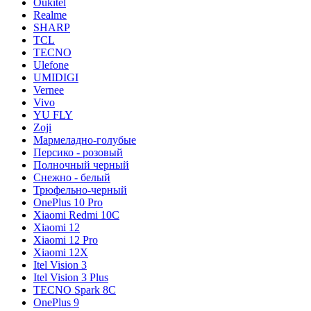
Oukitel
Realme
SHARP
TCL
TECNO
Ulefone
UMIDIGI
Vernee
Vivo
YU FLY
Zoji
Мармеладно-голубые
Персико - розовый
Полночный черный
Снежно - белый
Трюфельно-черный
OnePlus 10 Pro
Xiaomi Redmi 10C
Xiaomi 12
Xiaomi 12 Pro
Xiaomi 12X
Itel Vision 3
Itel Vision 3 Plus
TECNO Spark 8C
OnePlus 9