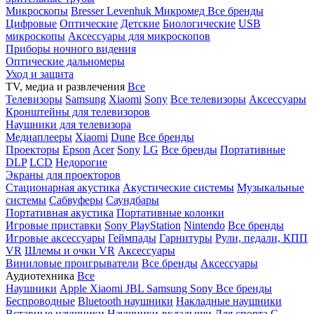
Микроскопы
Bresser
Levenhuk
Микромед
Все бренды
Цифровые
Оптические
Детские
Биологические
USB
микроскопы
Аксессуары для микроскопов
Приборы ночного видения
Оптические дальномеры
Уход и защита
TV, медиа и развлечения
Все
Телевизоры
Samsung
Xiaomi
Sony
Все телевизоры
Аксессуары
Кронштейны для телевизоров
Наушники для телевизора
Медиаплееры
Xiaomi
Dune
Все бренды
Проекторы
Epson
Acer
Sony
LG
Все бренды
Портативные
DLP
LCD
Недорогие
Экраны для проекторов
Стационарная акустика
Акустические системы
Музыкальные
системы
Сабвуферы
Саундбары
Портативная акустика
Портативные колонки
Игровые приставки
Sony PlayStation
Nintendo
Все бренды
Игровые аксессуары
Геймпады
Гарнитуры
Рули, педали, КПП
VR
Шлемы и очки VR
Аксессуары
Виниловые проигрыватели
Все бренды
Аксессуары
Аудиотехника
Все
Наушники
Apple
Xiaomi
JBL
Samsung
Sony
Все бренды
Беспроводные
Bluetooth наушники
Накладные наушники
Вставные наушники
Наушники-вкладыши
Для спорта
С