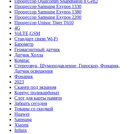
Процессор Qualcomm Snapdragon 8 Gen2
Процессор Samsung Exynos 1330
Процессор Samsung Exynos 1380
Процессор Samsung Exynos 2200
Процессор Unisoc Tiger T610
4G
VoLTE,GSM
Cтандарт связи Wi-Fi
Барометр
Геомагнитный датчик
Датчик Холла
Компас
Стереозвук, Шумоподавление, Гироскоп, Фонарик,
Датчик освещения
Фонарик
2023
Сканер под экраном
Корпус поликарбонат
Слот для карты памяти
Забрать сегодня
Товары со скидкой
Huawei
Samsung
Xiaomi
Infinix