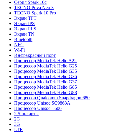
Серия Spark 10c
TECNO Pova Neo 3
TECNO Spark 10 Pro
Экран TFT
Экран IPS
Экран PLS
Экран TN
Bluetooth
NFC
Wi-Fi
Инфракрасный порт
Процессор MediaTek Helio A22
Процессор MediaTek Helio G25
Процессор MediaTek Helio G35
Процессор MediaTek Helio G36
Процессор MediaTek Helio G37
Процессор MediaTek Helio G85
Процессор MediaTek Helio G88
Процессор Qualcomm Snapdragon 680
Процессор Unisoc SC9863A
Процессор Unisoc T606
2 Sim-карты
2G
3G
LTE