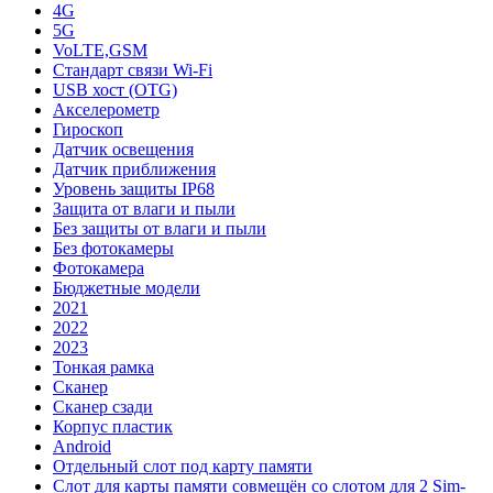
4G
5G
VoLTE,GSM
Стандарт связи Wi-Fi
USB хост (OTG)
Акселерометр
Гироскоп
Датчик освещения
Датчик приближения
Уровень защиты IP68
Защита от влаги и пыли
Без защиты от влаги и пыли
Без фотокамеры
Фотокамера
Бюджетные модели
2021
2022
2023
Тонкая рамка
Сканер
Сканер сзади
Корпус пластик
Android
Отдельный слот под карту памяти
Слот для карты памяти совмещён со слотом для 2 Sim-