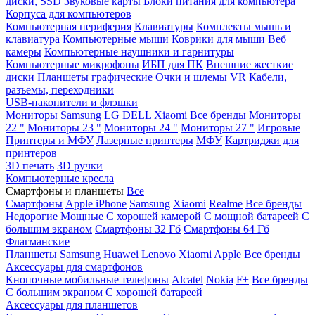
диски, SSD
Звуковые карты
Блоки питания для компьютера
Корпуса для компьютеров
Компьютерная периферия
Клавиатуры
Комплекты мышь и
клавиатура
Компьютерные мыши
Коврики для мыши
Веб
камеры
Компьютерные наушники и гарнитуры
Компьютерные микрофоны
ИБП для ПК
Внешние жесткие
диски
Планшеты графические
Очки и шлемы VR
Кабели,
разъемы, переходники
USB-накопители и флэшки
Мониторы
Samsung
LG
DELL
Xiaomi
Все бренды
Мониторы
22 "
Мониторы 23 "
Мониторы 24 "
Мониторы 27 "
Игровые
Принтеры и МФУ
Лазерные принтеры
МФУ
Картриджи для
принтеров
3D печать
3D ручки
Компьютерные кресла
Смартфоны и планшеты
Все
Смартфоны
Apple iPhone
Samsung
Xiaomi
Realme
Все бренды
Недорогие
Мощные
С хорошей камерой
С мощной батареей
С
большим экраном
Смартфоны 32 Гб
Смартфоны 64 Гб
Флагманские
Планшеты
Samsung
Huawei
Lenovo
Xiaomi
Apple
Все бренды
Аксессуары для смартфонов
Кнопочные мобильные телефоны
Alcatel
Nokia
F+
Все бренды
С большим экраном
С хорошей батареей
Аксессуары для планшетов