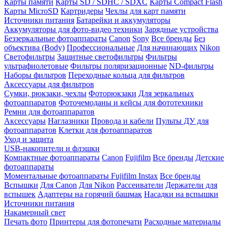
Карты памяти
Карты SD / SDHC / SDXC
Карты Compact Flash
Карты MicroSD
Картридеры
Чехлы для карт памяти
Источники питания
Батарейки и аккумуляторы
Аккумуляторы для фото-видео техники
Зарядные устройства
Беззеркальные фотоаппараты
Canon
Sony
Все бренды
Без
объектива (Body)
Профессиональные
Для начинающих
Nikon
Светофильтры
Защитные светофильтры
Фильтры
ультрафиолетовые
Фильтры поляризационные
ND-фильтры
Наборы фильтров
Переходные кольца для фильтров
Аксессуары для фильтров
Сумки, рюкзаки, чехлы
Фоторюкзаки
Для зеркальных
фотоаппаратов
Фоточемоданы и кейсы для фототехники
Ремни для фотоаппаратов
Аксессуары
Наглазники
Провода и кабели
Пульты ДУ для
фотоаппаратов
Клетки для фотоаппаратов
Уход и защита
USB-накопители и флэшки
Компактные фотоаппараты
Canon
Fujifilm
Все бренды
Детские
фотоаппараты
Моментальные фотоаппараты
Fujifilm Instax
Все бренды
Вспышки
Для Canon
Для Nikon
Рассеиватели
Держатели для
вспышек
Адаптеры на горячий башмак
Насадки на вспышки
Источники питания
Накамерный свет
Печать фото
Принтеры для фотопечати
Расходные материалы