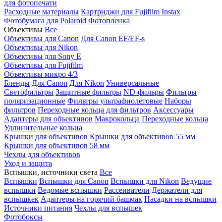
для фотопечати
Расходные материалы
Картриджи для Fujifilm Instax
Фотобумага для Polaroid
Фотопленка
Объективы
Все
Объективы для Canon
Для Canon EF/EF-s
Объективы для Nikon
Объективы для Sony E
Объективы для Fujifilm
Объективы микро 4/3
Бленды
Для Canon
Для Nikon
Универсальные
Светофильтры
Защитные фильтры
ND-фильры
Фильтры
поляризационные
Фильтры ультрафиолетовые
Наборы
фильтров
Переходные кольца для фильтров
Аксессуары
Адаптеры для объективов
Макрокольца
Переходные кольца
Удлинительные кольца
Крышки для объективов
Крышки для объективов 55 мм
Крышки для объективов 58 мм
Чехлы для объективов
Уход и защита
Вспышки, источники света
Все
Вспышки
Вспышки для Canon
Вспышки для Nikon
Ведущие
вспышки
Ведомые вспышки
Рассеиватели
Держатели для
вспышкек
Адаптеры на горячий башмак
Насадки на вспышки
Источники питания
Чехлы для вспышек
Фотобоксы