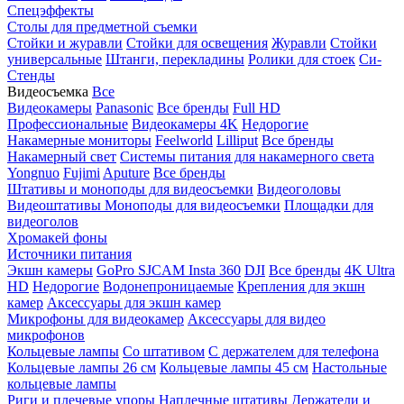
Спецэффекты
Столы для предметной съемки
Стойки и журавли
Стойки для освещения
Журавли
Стойки
универсальные
Штанги, перекладины
Ролики для стоек
Си-
Стенды
Видеосъемка
Все
Видеокамеры
Panasonic
Все бренды
Full HD
Профессиональные
Видеокамеры 4K
Недорогие
Накамерные мониторы
Feelworld
Lilliput
Все бренды
Накамерный свет
Системы питания для накамерного света
Yongnuo
Fujimi
Aputure
Все бренды
Штативы и моноподы для видеосъемки
Видеоголовы
Видеоштативы
Моноподы для видеосъемки
Площадки для
видеоголов
Хромакей фоны
Источники питания
Экшн камеры
GoPro
SJCAM
Insta 360
DJI
Все бренды
4K Ultra
HD
Недорогие
Водонепроницаемые
Крепления для экшн
камер
Аксессуары для экшн камер
Микрофоны для видеокамер
Аксессуары для видео
микрофонов
Кольцевые лампы
Со штативом
C держателем для телефона
Кольцевые лампы 26 см
Кольцевые лампы 45 см
Настольные
кольцевые лампы
Риги и плечевые упоры
Наплечные штативы
Держатели и