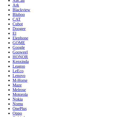
AllCall
Ark
Blackview
Bluboo
CAT
Cubot
Doogee
El
Elephone
GOME
Google
Gooweel
HONOR
Kenxinda
Leagoo
LeEco
Lenovo
M-Horse
Maze
Melrose
Motorola
Nokia
Nomu
OnePlus
Oppo