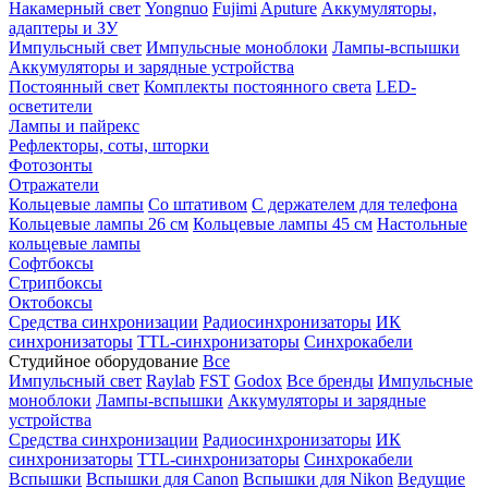
Накамерный свет
Yongnuo
Fujimi
Aputure
Аккумуляторы,
адаптеры и ЗУ
Импульсный свет
Импульсные моноблоки
Лампы-вспышки
Аккумуляторы и зарядные устройства
Постоянный свет
Комплекты постоянного света
LED-
осветители
Лампы и пайрекс
Рефлекторы, соты, шторки
Фотозонты
Отражатели
Кольцевые лампы
Со штативом
С держателем для телефона
Кольцевые лампы 26 см
Кольцевые лампы 45 см
Настольные
кольцевые лампы
Софтбоксы
Стрипбоксы
Октобоксы
Средства синхронизации
Радиосинхронизаторы
ИК
синхронизаторы
TTL-синхронизаторы
Синхрокабели
Студийное оборудование
Все
Импульсный свет
Raylab
FST
Godox
Все бренды
Импульсные
моноблоки
Лампы-вспышки
Аккумуляторы и зарядные
устройства
Средства синхронизации
Радиосинхронизаторы
ИК
синхронизаторы
TTL-синхронизаторы
Синхрокабели
Вспышки
Вспышки для Canon
Вспышки для Nikon
Ведущие