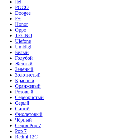
Itel
POCO
Doogee
F+
Honor
Oppo
TECNO
Ulefone
Umidigi
Белый
Голубой
Жёлтый
Зелёный
Золотистый
Красный
Оранжевый
Розовый
Серебристый
Серый
Синий
Фиолетовый
Чёрный
Серия Pop 7
Pop 7
Redmi 12C