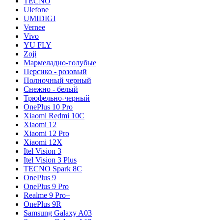
TECNO
Ulefone
UMIDIGI
Vernee
Vivo
YU FLY
Zoji
Мармеладно-голубые
Персико - розовый
Полночный черный
Снежно - белый
Трюфельно-черный
OnePlus 10 Pro
Xiaomi Redmi 10C
Xiaomi 12
Xiaomi 12 Pro
Xiaomi 12X
Itel Vision 3
Itel Vision 3 Plus
TECNO Spark 8C
OnePlus 9
OnePlus 9 Pro
Realme 9 Pro+
OnePlus 9R
Samsung Galaxy A03