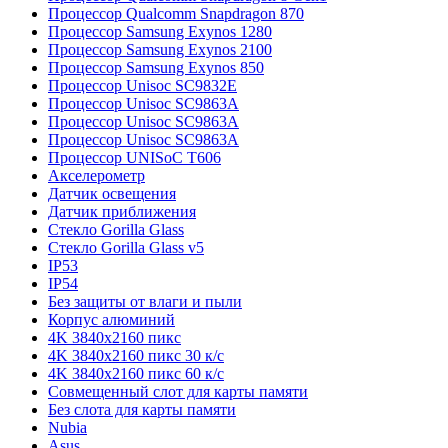
Процессор Qualcomm Snapdragon 870
Процессор Samsung Exynos 1280
Процессор Samsung Exynos 2100
Процессор Samsung Exynos 850
Процессор Unisoc SC9832E
Процессор Unisoc SC9863A
Процессор Unisoc SC9863A
Процессор Unisoc SC9863A
Процессор UNISoC T606
Акселерометр
Датчик освещения
Датчик приближения
Стекло Gorilla Glass
Стекло Gorilla Glass v5
IP53
IP54
Без защиты от влаги и пыли
Корпус алюминий
4K 3840x2160 пикс
4K 3840x2160 пикс 30 к/с
4K 3840x2160 пикс 60 к/с
Совмещенный слот для карты памяти
Без слота для карты памяти
Nubia
Asus