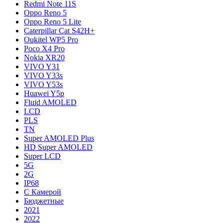
Redmi Note 11S
Oppo Reno 5
Oppo Reno 5 Lite
Caterpillar Cat S42H+
Oukitel WP5 Pro
Poco X4 Pro
Nokia XR20
VIVO Y31
VIVO Y33s
VIVO Y53s
Huawei Y5p
Fluid AMOLED
LCD
PLS
TN
Super AMOLED Plus
HD Super AMOLED
Super LCD
5G
2G
IP68
С Камерой
Бюджетные
2021
2022