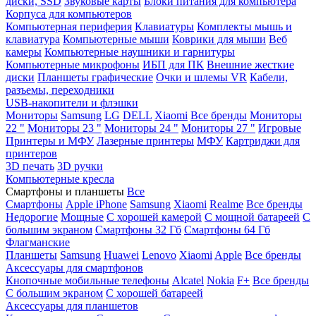
диски, SSD
Звуковые карты
Блоки питания для компьютера
Корпуса для компьютеров
Компьютерная периферия
Клавиатуры
Комплекты мышь и
клавиатура
Компьютерные мыши
Коврики для мыши
Веб
камеры
Компьютерные наушники и гарнитуры
Компьютерные микрофоны
ИБП для ПК
Внешние жесткие
диски
Планшеты графические
Очки и шлемы VR
Кабели,
разъемы, переходники
USB-накопители и флэшки
Мониторы
Samsung
LG
DELL
Xiaomi
Все бренды
Мониторы
22 "
Мониторы 23 "
Мониторы 24 "
Мониторы 27 "
Игровые
Принтеры и МФУ
Лазерные принтеры
МФУ
Картриджи для
принтеров
3D печать
3D ручки
Компьютерные кресла
Смартфоны и планшеты
Все
Смартфоны
Apple iPhone
Samsung
Xiaomi
Realme
Все бренды
Недорогие
Мощные
С хорошей камерой
С мощной батареей
С
большим экраном
Смартфоны 32 Гб
Смартфоны 64 Гб
Флагманские
Планшеты
Samsung
Huawei
Lenovo
Xiaomi
Apple
Все бренды
Аксессуары для смартфонов
Кнопочные мобильные телефоны
Alcatel
Nokia
F+
Все бренды
С большим экраном
С хорошей батареей
Аксессуары для планшетов