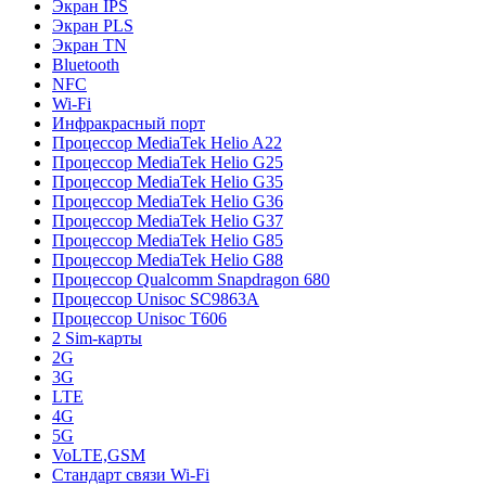
Экран IPS
Экран PLS
Экран TN
Bluetooth
NFC
Wi-Fi
Инфракрасный порт
Процессор MediaTek Helio A22
Процессор MediaTek Helio G25
Процессор MediaTek Helio G35
Процессор MediaTek Helio G36
Процессор MediaTek Helio G37
Процессор MediaTek Helio G85
Процессор MediaTek Helio G88
Процессор Qualcomm Snapdragon 680
Процессор Unisoc SC9863A
Процессор Unisoc T606
2 Sim-карты
2G
3G
LTE
4G
5G
VoLTE,GSM
Стандарт связи Wi-Fi