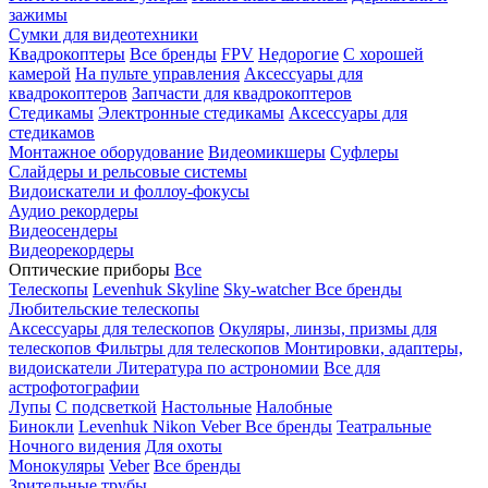
зажимы
Сумки для видеотехники
Квадрокоптеры
Все бренды
FPV
Недорогие
С хорошей
камерой
На пульте управления
Аксессуары для
квадрокоптеров
Запчасти для квадрокоптеров
Стедикамы
Электронные стедикамы
Аксессуары для
стедикамов
Монтажное оборудование
Видеомикшеры
Суфлеры
Слайдеры и рельсовые системы
Видоискатели и фоллоу-фокусы
Аудио рекордеры
Видеосендеры
Видеорекордеры
Оптические приборы
Все
Телескопы
Levenhuk Skyline
Sky-watcher
Все бренды
Любительские телескопы
Аксессуары для телескопов
Окуляры, линзы, призмы для
телескопов
Фильтры для телескопов
Монтировки, адаптеры,
видоискатели
Литература по астрономии
Все для
астрофотографии
Лупы
С подсветкой
Настольные
Налобные
Бинокли
Levenhuk
Nikon
Veber
Все бренды
Театральные
Ночного видения
Для охоты
Монокуляры
Veber
Все бренды
Зрительные трубы