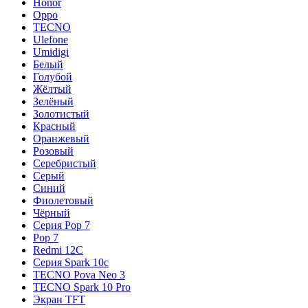
Honor
Oppo
TECNO
Ulefone
Umidigi
Белый
Голубой
Жёлтый
Зелёный
Золотистый
Красный
Оранжевый
Розовый
Серебристый
Серый
Синий
Фиолетовый
Чёрный
Серия Pop 7
Pop 7
Redmi 12C
Серия Spark 10c
TECNO Pova Neo 3
TECNO Spark 10 Pro
Экран TFT