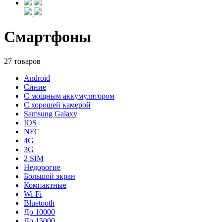
Смартфоны
27 товаров
Android
Синие
С мощным аккумулятором
С хорошей камерой
Samsung Galaxy
IOS
NFC
4G
3G
2 SIM
Недорогие
Большой экран
Компактные
Wi-Fi
Bluetooth
До 10000
До 15000