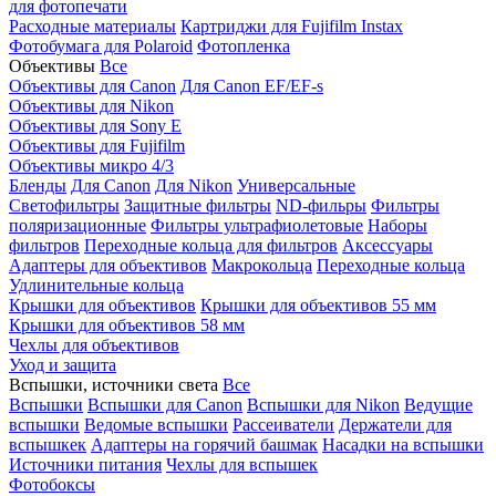
для фотопечати
Расходные материалы
Картриджи для Fujifilm Instax
Фотобумага для Polaroid
Фотопленка
Объективы
Все
Объективы для Canon
Для Canon EF/EF-s
Объективы для Nikon
Объективы для Sony E
Объективы для Fujifilm
Объективы микро 4/3
Бленды
Для Canon
Для Nikon
Универсальные
Светофильтры
Защитные фильтры
ND-фильры
Фильтры
поляризационные
Фильтры ультрафиолетовые
Наборы
фильтров
Переходные кольца для фильтров
Аксессуары
Адаптеры для объективов
Макрокольца
Переходные кольца
Удлинительные кольца
Крышки для объективов
Крышки для объективов 55 мм
Крышки для объективов 58 мм
Чехлы для объективов
Уход и защита
Вспышки, источники света
Все
Вспышки
Вспышки для Canon
Вспышки для Nikon
Ведущие
вспышки
Ведомые вспышки
Рассеиватели
Держатели для
вспышкек
Адаптеры на горячий башмак
Насадки на вспышки
Источники питания
Чехлы для вспышек
Фотобоксы