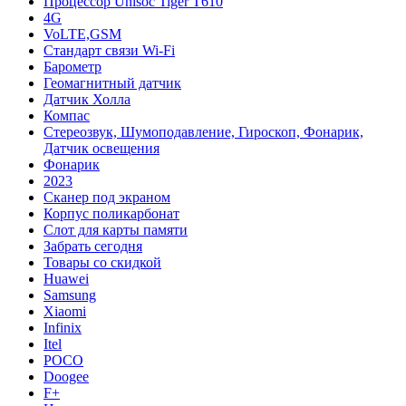
Процессор Unisoc Tiger T610
4G
VoLTE,GSM
Cтандарт связи Wi-Fi
Барометр
Геомагнитный датчик
Датчик Холла
Компас
Стереозвук, Шумоподавление, Гироскоп, Фонарик,
Датчик освещения
Фонарик
2023
Сканер под экраном
Корпус поликарбонат
Слот для карты памяти
Забрать сегодня
Товары со скидкой
Huawei
Samsung
Xiaomi
Infinix
Itel
POCO
Doogee
F+