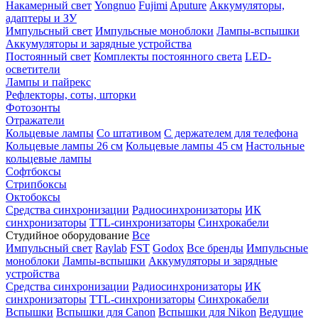
Накамерный свет
Yongnuo
Fujimi
Aputure
Аккумуляторы,
адаптеры и ЗУ
Импульсный свет
Импульсные моноблоки
Лампы-вспышки
Аккумуляторы и зарядные устройства
Постоянный свет
Комплекты постоянного света
LED-
осветители
Лампы и пайрекс
Рефлекторы, соты, шторки
Фотозонты
Отражатели
Кольцевые лампы
Со штативом
С держателем для телефона
Кольцевые лампы 26 см
Кольцевые лампы 45 см
Настольные
кольцевые лампы
Софтбоксы
Стрипбоксы
Октобоксы
Средства синхронизации
Радиосинхронизаторы
ИК
синхронизаторы
TTL-синхронизаторы
Синхрокабели
Студийное оборудование
Все
Импульсный свет
Raylab
FST
Godox
Все бренды
Импульсные
моноблоки
Лампы-вспышки
Аккумуляторы и зарядные
устройства
Средства синхронизации
Радиосинхронизаторы
ИК
синхронизаторы
TTL-синхронизаторы
Синхрокабели
Вспышки
Вспышки для Canon
Вспышки для Nikon
Ведущие