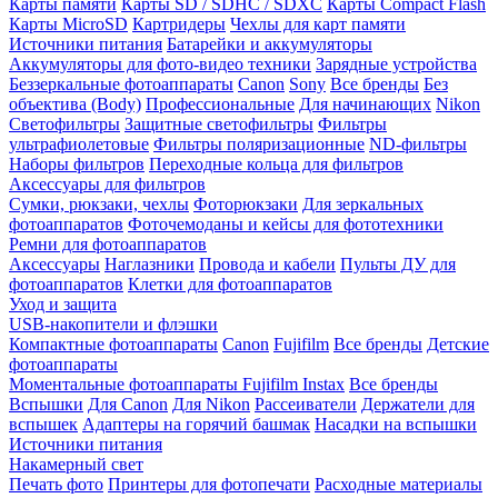
Карты памяти
Карты SD / SDHC / SDXC
Карты Compact Flash
Карты MicroSD
Картридеры
Чехлы для карт памяти
Источники питания
Батарейки и аккумуляторы
Аккумуляторы для фото-видео техники
Зарядные устройства
Беззеркальные фотоаппараты
Canon
Sony
Все бренды
Без
объектива (Body)
Профессиональные
Для начинающих
Nikon
Светофильтры
Защитные светофильтры
Фильтры
ультрафиолетовые
Фильтры поляризационные
ND-фильтры
Наборы фильтров
Переходные кольца для фильтров
Аксессуары для фильтров
Сумки, рюкзаки, чехлы
Фоторюкзаки
Для зеркальных
фотоаппаратов
Фоточемоданы и кейсы для фототехники
Ремни для фотоаппаратов
Аксессуары
Наглазники
Провода и кабели
Пульты ДУ для
фотоаппаратов
Клетки для фотоаппаратов
Уход и защита
USB-накопители и флэшки
Компактные фотоаппараты
Canon
Fujifilm
Все бренды
Детские
фотоаппараты
Моментальные фотоаппараты
Fujifilm Instax
Все бренды
Вспышки
Для Canon
Для Nikon
Рассеиватели
Держатели для
вспышек
Адаптеры на горячий башмак
Насадки на вспышки
Источники питания
Накамерный свет
Печать фото
Принтеры для фотопечати
Расходные материалы