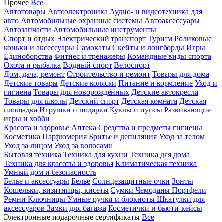
Прочее
Все
Автотовары
Автоэлектроника
Аудио- и видеотехника для
авто
Автомобильные охранные системы
Автоаксессуары
Автозапчасти
Автомобильные инструменты
Спорт и отдых
Электрический транспорт
Туризм
Роликовые
коньки и аксессуары
Самокаты
Скейты и лонгборды
Игры
Единоборства
Фитнес и тренажеры
Командные виды спорта
Охота и рыбалка
Водный спорт
Велоспорт
Дом, дача, ремонт
Строительство и ремонт
Товары для дома
Детские товары
Детские коляски
Питание и кормление
Уход и
гигиена
Товары для новорождённых
Детские автокресла
Товары для школы
Детский спорт
Детская комната
Детская
площадка
Игрушки и подарки
Куклы и пупсы
Развивающие
игры и хобби
Красота и здоровье
Аптека
Средства и предметы гигиены
Косметика
Парфюмерия
Бритье и депиляция
Уход за телом
Уход за лицом
Уход за волосами
Бытовая техника
Техника для кухни
Техника для дома
Техника для красоты и здоровья
Климатическая техника
Умный дом и безопасность
Белье и аксессуары
Белье
Солнцезащитные очки
Зонты
Кошельки, визитницы, кисеты
Сумки
Чемоданы
Портфели
Ремни
Ключницы
Умные ручки и блокноты
Шкатулки для
аксессуаров
Замки для багажа
Косметички и бьюти-кейсы
Электронные подарочные сертификаты
Все