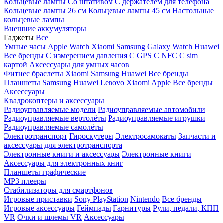
Кольцевые лампы
Со штативом
C держателем для телефона
Кольцевые лампы 26 см
Кольцевые лампы 45 см
Настольные
кольцевые лампы
Внешние аккумуляторы
Гаджеты
Все
Умные часы
Apple Watch
Xiaomi
Samsung Galaxy Watch
Huawei
Все бренды
C измерением давления
C GPS
C NFC
C sim
картой
Аксессуары для умных часов
Фитнес браслеты
Xiaomi
Samsung
Huawei
Все бренды
Планшеты
Samsung
Huawei
Lenovo
Xiaomi
Apple
Все бренды
Аксессуары
Квадрокоптеры и аксессуары
Радиоуправляемые модели
Радиоуправляемые автомобили
Радиоуправляемые вертолёты
Радиоуправляемые игрушки
Радиоуправляемые самолёты
Электротранспорт
Гироскутеры
Электросамокаты
Запчасти и
аксессуары для электротранспорта
Электронные книги и аксессуары
Электронные книги
Аксессуары для электронных книг
Планшеты графические
MP3 плееры
Стабилизаторы для смартфонов
Игровые приставки
Sony PlayStation
Nintendo
Все бренды
Игровые аксессуары
Геймпады
Гарнитуры
Рули, педали, КПП
VR
Очки и шлемы VR
Аксессуары