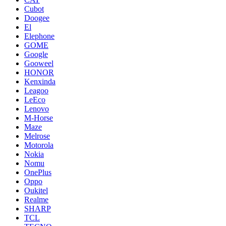
Cubot
Doogee
El
Elephone
GOME
Google
Gooweel
HONOR
Kenxinda
Leagoo
LeEco
Lenovo
M-Horse
Maze
Melrose
Motorola
Nokia
Nomu
OnePlus
Oppo
Oukitel
Realme
SHARP
TCL