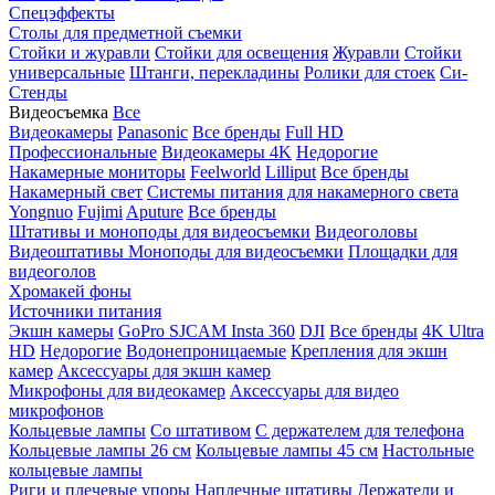
Спецэффекты
Столы для предметной съемки
Стойки и журавли
Стойки для освещения
Журавли
Стойки
универсальные
Штанги, перекладины
Ролики для стоек
Си-
Стенды
Видеосъемка
Все
Видеокамеры
Panasonic
Все бренды
Full HD
Профессиональные
Видеокамеры 4K
Недорогие
Накамерные мониторы
Feelworld
Lilliput
Все бренды
Накамерный свет
Системы питания для накамерного света
Yongnuo
Fujimi
Aputure
Все бренды
Штативы и моноподы для видеосъемки
Видеоголовы
Видеоштативы
Моноподы для видеосъемки
Площадки для
видеоголов
Хромакей фоны
Источники питания
Экшн камеры
GoPro
SJCAM
Insta 360
DJI
Все бренды
4K Ultra
HD
Недорогие
Водонепроницаемые
Крепления для экшн
камер
Аксессуары для экшн камер
Микрофоны для видеокамер
Аксессуары для видео
микрофонов
Кольцевые лампы
Со штативом
C держателем для телефона
Кольцевые лампы 26 см
Кольцевые лампы 45 см
Настольные
кольцевые лампы
Риги и плечевые упоры
Наплечные штативы
Держатели и