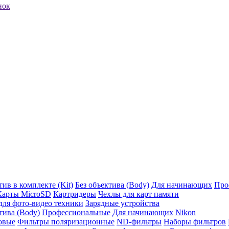
нок
ив в комплекте (Kit)
Без объектива (Body)
Для начинающих
Про
Карты MicroSD
Картридеры
Чехлы для карт памяти
ля фото-видео техники
Зарядные устройства
тива (Body)
Профессиональные
Для начинающих
Nikon
овые
Фильтры поляризационные
ND-фильтры
Наборы фильтров