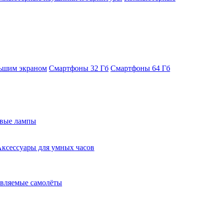
ьшим экраном
Смартфоны 32 Гб
Смартфоны 64 Гб
евые лампы
ксессуары для умных часов
вляемые самолёты