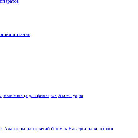
аппаратов
чники питания
одные кольца для фильтров
Аксессуары
ек
Адаптеры на горячий башмак
Насадки на вспышки