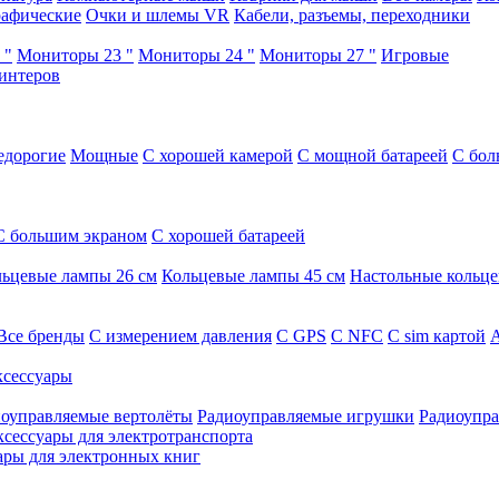
афические
Очки и шлемы VR
Кабели, разъемы, переходники
 "
Мониторы 23 "
Мониторы 24 "
Мониторы 27 "
Игровые
интеров
едорогие
Мощные
С хорошей камерой
С мощной батареей
С бол
С большим экраном
С хорошей батареей
ьцевые лампы 26 см
Кольцевые лампы 45 см
Настольные кольц
Все бренды
C измерением давления
C GPS
C NFC
C sim картой
А
сессуары
оуправляемые вертолёты
Радиоуправляемые игрушки
Радиоупра
ксессуары для электротранспорта
ары для электронных книг