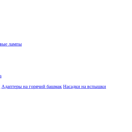
евые лампы
а
к
Адаптеры на горячий башмак
Насадки на вспышки