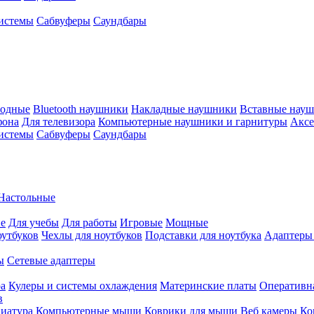
истемы
Сабвуферы
Саундбары
водные
Bluetooth наушники
Накладные наушники
Вставные нау
фона
Для телевизора
Компьютерные наушники и гарнитуры
Аксе
истемы
Сабвуферы
Саундбары
Настольные
е
Для учебы
Для работы
Игровые
Мощные
оутбуков
Чехлы для ноутбуков
Подставки для ноутбука
Адаптеры
ы
Сетевые адаптеры
ра
Кулеры и системы охлаждения
Материнские платы
Оперативн
в
иатура
Компьютерные мыши
Коврики для мыши
Веб камеры
Ко