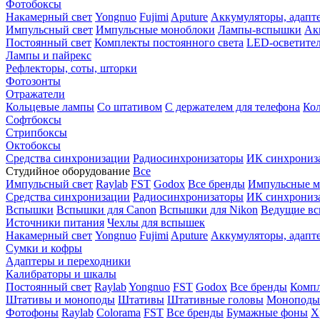
Фотобоксы
Накамерный свет
Yongnuo
Fujimi
Aputure
Аккумуляторы, адапт
Импульсный свет
Импульсные моноблоки
Лампы-вспышки
Ак
Постоянный свет
Комплекты постоянного света
LED-осветите
Лампы и пайрекс
Рефлекторы, соты, шторки
Фотозонты
Отражатели
Кольцевые лампы
Со штативом
С держателем для телефона
Кол
Софтбоксы
Стрипбоксы
Октобоксы
Средства синхронизации
Радиосинхронизаторы
ИК синхрониз
Студийное оборудование
Все
Импульсный свет
Raylab
FST
Godox
Все бренды
Импульсные м
Средства синхронизации
Радиосинхронизаторы
ИК синхрониз
Вспышки
Вспышки для Canon
Вспышки для Nikon
Ведущие в
Источники питания
Чехлы для вспышек
Накамерный свет
Yongnuo
Fujimi
Aputure
Аккумуляторы, адапт
Сумки и кофры
Адаптеры и переходники
Калибраторы и шкалы
Постоянный свет
Raylab
Yongnuo
FST
Godox
Все бренды
Компл
Штативы и моноподы
Штативы
Штативные головы
Моноподы
Фотофоны
Raylab
Colorama
FST
Все бренды
Бумажные фоны
Х