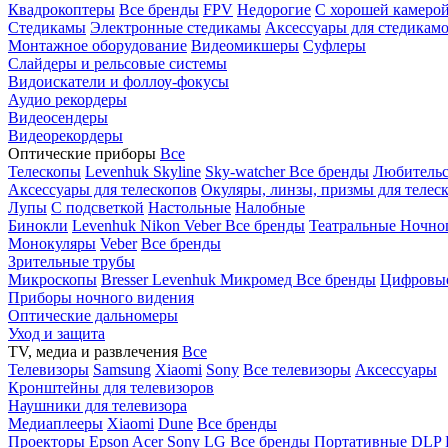
Квадрокоптеры
Все бренды
FPV
Недорогие
С хорошей камеро
Стедикамы
Электронные стедикамы
Аксессуары для стедикам
Монтажное оборудование
Видеомикшеры
Суфлеры
Слайдеры и рельсовые системы
Видоискатели и фоллоу-фокусы
Аудио рекордеры
Видеосендеры
Видеорекордеры
Оптические приборы
Все
Телескопы
Levenhuk Skyline
Sky-watcher
Все бренды
Любительс
Аксессуары для телескопов
Окуляры, линзы, призмы для телес
Лупы
С подсветкой
Настольные
Налобные
Бинокли
Levenhuk
Nikon
Veber
Все бренды
Театральные
Ночно
Монокуляры
Veber
Все бренды
Зрительные трубы
Микроскопы
Bresser
Levenhuk
Микромед
Все бренды
Цифровы
Приборы ночного видения
Оптические дальномеры
Уход и защита
TV, медиа и развлечения
Все
Телевизоры
Samsung
Xiaomi
Sony
Все телевизоры
Аксессуары
Кронштейны для телевизоров
Наушники для телевизора
Медиаплееры
Xiaomi
Dune
Все бренды
Проекторы
Epson
Acer
Sony
LG
Все бренды
Портативные
DLP