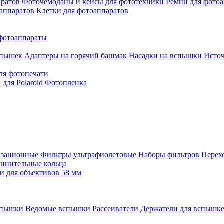
аратов
Фоточемоданы и кейсы для фототехники
Ремни для фото
аппаратов
Клетки для фотоаппаратов
фотоаппараты
спышек
Адаптеры на горячий башмак
Насадки на вспышки
Исто
ля фотопечати
для Polaroid
Фотопленка
изационные
Фильтры ультрафиолетовые
Наборы фильтров
Перех
инительные кольца
 для объективов 58 мм
спышки
Ведомые вспышки
Рассеиватели
Держатели для вспышк