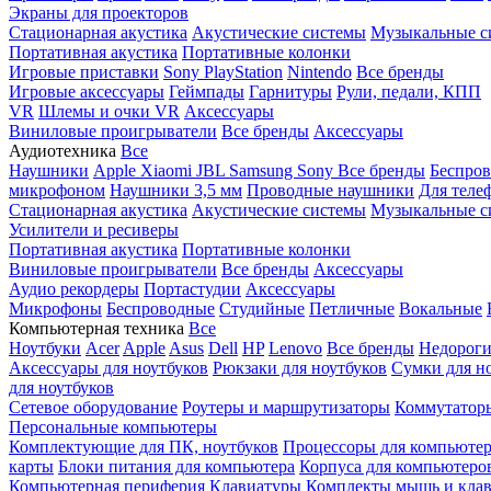
Экраны для проекторов
Стационарная акустика
Акустические системы
Музыкальные с
Портативная акустика
Портативные колонки
Игровые приставки
Sony PlayStation
Nintendo
Все бренды
Игровые аксессуары
Геймпады
Гарнитуры
Рули, педали, КПП
VR
Шлемы и очки VR
Аксессуары
Виниловые проигрыватели
Все бренды
Аксессуары
Аудиотехника
Все
Наушники
Apple
Xiaomi
JBL
Samsung
Sony
Все бренды
Беспро
микрофоном
Наушники 3,5 мм
Проводные наушники
Для теле
Стационарная акустика
Акустические системы
Музыкальные с
Усилители и ресиверы
Портативная акустика
Портативные колонки
Виниловые проигрыватели
Все бренды
Аксессуары
Аудио рекордеры
Портастудии
Аксессуары
Микрофоны
Беспроводные
Студийные
Петличные
Вокальные
Компьютерная техника
Все
Ноутбуки
Acer
Apple
Asus
Dell
HP
Lenovo
Все бренды
Недороги
Аксессуары для ноутбуков
Рюкзаки для ноутбуков
Сумки для н
для ноутбуков
Сетевое оборудование
Роутеры и маршрутизаторы
Коммутатор
Персональные компьютеры
Комплектующие для ПК, ноутбуков
Процессоры для компьюте
карты
Блоки питания для компьютера
Корпуса для компьютеро
Компьютерная периферия
Клавиатуры
Комплекты мышь и клав