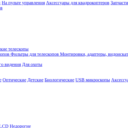
й
На пульте управления
Аксессуары для квадрокоптеров
Запчасти
ов
кие телескопы
копов
Фильтры для телескопов
Монтировки, адаптеры, видоиска
го видения
Для охоты
е
Оптические
Детские
Биологические
USB микроскопы
Аксессу
LCD
Недорогие