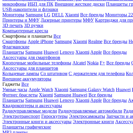
микрофоны
ИБП для ПК
Внешние жесткие диски
Планшеты гр
USB-накопители и флэшки
Мониторы
Samsung
LG
DELL
Xiaomi
Все бренды
Мониторы 22
Принтеры и МФУ
Лазерные принтеры
МФУ
Картриджи для пр
3D печать
3D ручки
Компьютерные кресла
Смартфоны и планшеты
Все
Смартфоны
Apple iPhone
Samsung
Xiaomi
Realme
Все бренды
Н
Флагманские
Планшеты
Samsung
Huawei
Lenovo
Xiaomi
Apple
Все бренды
Аксессуары для смартфонов
Кнопочные мобильные телефоны
Alcatel
Nokia
F+
Все бренды
Аксессуары для планшетов
Кольцевые лампы
Со штативом
C держателем для телефона
Кол
Внешние аккумуляторы
Гаджеты
Все
Умные часы
Apple Watch
Xiaomi
Samsung Galaxy Watch
Huawei
Фитнес браслеты
Xiaomi
Samsung
Huawei
Все бренды
Планшеты
Samsung
Huawei
Lenovo
Xiaomi
Apple
Все бренды
Ак
Квадрокоптеры и аксессуары
Радиоуправляемые модели
Радиоуправляемые автомобили
Ради
Электротранспорт
Гироскутеры
Электросамокаты
Запчасти и а
Электронные книги и аксессуары
Электронные книги
Аксессу
Планшеты графические
MP3 плееры