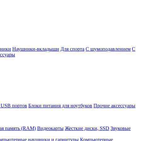
шники
Наушники-вкладыши
Для спорта
С шумоподавлением
С
ссуары
 USB портов
Блоки питания для ноутбуков
Прочие аксессуары
ая память (RAM)
Видеокарты
Жесткие диски, SSD
Звуковые
мпьютерные наушники и гарнитуры
Компьютерные