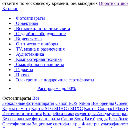
ответим по московскому времени, без выходных
Обратный зво
Каталог
Фотоаппараты
Объективы
Вспышки, источники света
Студийное оборудование
Видеосъемка
Оптические приборы
TV, медиа и развлечения
Аудиотехника
Компьютерная техника
Смартфоны и планшеты
Гаджеты
Прочее
Электронные подарочные сертификаты
Распродажа до 90%
Фотоаппараты
Все
Зеркальные фотоаппараты
Canon EOS
Nikon
Все бренды
Объект
Карты памяти
Карты SD / SDHC / SDXC
Карты Compact Flash
Источники питания
Батарейки и аккумуляторы
Аккумуляторы д
Беззеркальные фотоаппараты
Canon
Sony
Все бренды
Без объек
Светофильтры
Защитные светофильтры
Фильтры ультрафиолет