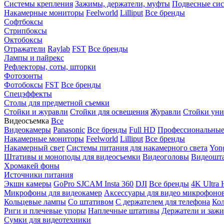
Системы крепления
Зажимы, держатели, муфты
Подвесные си
Накамерные мониторы
Feelworld
Lilliput
Все бренды
Софтбоксы
Стрипбоксы
Октобоксы
Отражатели
Raylab
FST
Все бренды
Лампы и пайрекс
Рефлекторы, соты, шторки
Фотозонты
Фотобоксы
FST
Все бренды
Спецэффекты
Столы для предметной съемки
Стойки и журавли
Стойки для освещения
Журавли
Стойки уни
Видеосъемка
Все
Видеокамеры
Panasonic
Все бренды
Full HD
Профессиональны
Накамерные мониторы
Feelworld
Lilliput
Все бренды
Накамерный свет
Системы питания для накамерного света
Yon
Штативы и моноподы для видеосъемки
Видеоголовы
Видеошт
Хромакей фоны
Источники питания
Экшн камеры
GoPro
SJCAM
Insta 360
DJI
Все бренды
4K Ultra
Микрофоны для видеокамер
Аксессуары для видео микрофоно
Кольцевые лампы
Со штативом
C держателем для телефона
Кол
Риги и плечевые упоры
Наплечные штативы
Держатели и заж
Сумки для видеотехники