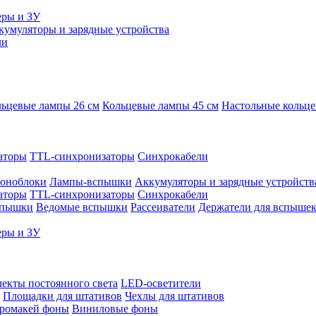
еры и ЗУ
кумуляторы и зарядные устройства
ли
ьцевые лампы 26 см
Кольцевые лампы 45 см
Настольные кольц
аторы
TTL-синхронизаторы
Синхрокабели
оноблоки
Лампы-вспышки
Аккумуляторы и зарядные устройств
аторы
TTL-синхронизаторы
Синхрокабели
спышки
Ведомые вспышки
Рассеиватели
Держатели для вспыше
еры и ЗУ
екты постоянного света
LED-осветители
Площадки для штативов
Чехлы для штативов
ромакей фоны
Виниловые фоны