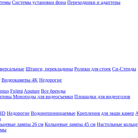
стемы
Системы установки фона
Переходники и адаптеры
версальные
Штанги, перекладины
Ролики для стоек
Си-Стенды
е
Видеокамеры 4K
Недорогие
gnuo
Fujimi
Aputure
Все бренды
ативы
Моноподы для видеосъемки
Площадки для видеоголов
 HD
Недорогие
Водонепроницаемые
Крепления для экшн камер
А
в
ьцевые лампы 26 см
Кольцевые лампы 45 см
Настольные кольц
имы