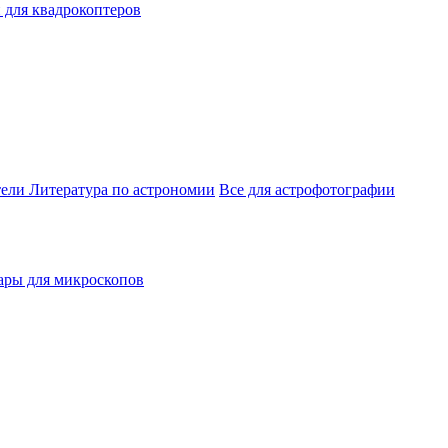
 для квадрокоптеров
тели
Литература по астрономии
Все для астрофотографии
ары для микроскопов