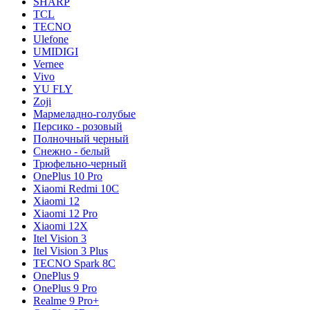
SHARP
TCL
TECNO
Ulefone
UMIDIGI
Vernee
Vivo
YU FLY
Zoji
Мармеладно-голубые
Персико - розовый
Полночный черный
Снежно - белый
Трюфельно-черный
OnePlus 10 Pro
Xiaomi Redmi 10C
Xiaomi 12
Xiaomi 12 Pro
Xiaomi 12X
Itel Vision 3
Itel Vision 3 Plus
TECNO Spark 8C
OnePlus 9
OnePlus 9 Pro
Realme 9 Pro+