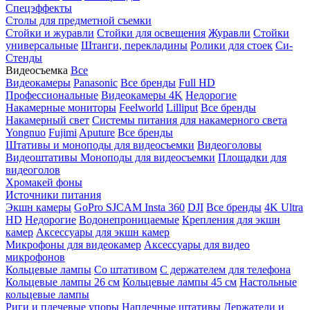
Спецэффекты
Столы для предметной съемки
Стойки и журавли
Стойки для освещения
Журавли
Стойки
универсальные
Штанги, перекладины
Ролики для стоек
Си-
Стенды
Видеосъемка
Все
Видеокамеры
Panasonic
Все бренды
Full HD
Профессиональные
Видеокамеры 4K
Недорогие
Накамерные мониторы
Feelworld
Lilliput
Все бренды
Накамерный свет
Системы питания для накамерного света
Yongnuo
Fujimi
Aputure
Все бренды
Штативы и моноподы для видеосъемки
Видеоголовы
Видеоштативы
Моноподы для видеосъемки
Площадки для
видеоголов
Хромакей фоны
Источники питания
Экшн камеры
GoPro
SJCAM
Insta 360
DJI
Все бренды
4K Ultra
HD
Недорогие
Водонепроницаемые
Крепления для экшн
камер
Аксессуары для экшн камер
Микрофоны для видеокамер
Аксессуары для видео
микрофонов
Кольцевые лампы
Со штативом
C держателем для телефона
Кольцевые лампы 26 см
Кольцевые лампы 45 см
Настольные
кольцевые лампы
Риги и плечевые упоры
Наплечные штативы
Держатели и