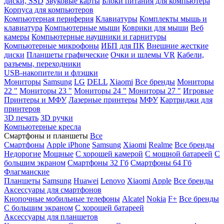
диски, SSD
Звуковые карты
Блоки питания для компьютера
Корпуса для компьютеров
Компьютерная периферия
Клавиатуры
Комплекты мышь и
клавиатура
Компьютерные мыши
Коврики для мыши
Веб
камеры
Компьютерные наушники и гарнитуры
Компьютерные микрофоны
ИБП для ПК
Внешние жесткие
диски
Планшеты графические
Очки и шлемы VR
Кабели,
разъемы, переходники
USB-накопители и флэшки
Мониторы
Samsung
LG
DELL
Xiaomi
Все бренды
Мониторы
22 "
Мониторы 23 "
Мониторы 24 "
Мониторы 27 "
Игровые
Принтеры и МФУ
Лазерные принтеры
МФУ
Картриджи для
принтеров
3D печать
3D ручки
Компьютерные кресла
Смартфоны и планшеты
Все
Смартфоны
Apple iPhone
Samsung
Xiaomi
Realme
Все бренды
Недорогие
Мощные
С хорошей камерой
С мощной батареей
С
большим экраном
Смартфоны 32 Гб
Смартфоны 64 Гб
Флагманские
Планшеты
Samsung
Huawei
Lenovo
Xiaomi
Apple
Все бренды
Аксессуары для смартфонов
Кнопочные мобильные телефоны
Alcatel
Nokia
F+
Все бренды
С большим экраном
С хорошей батареей
Аксессуары для планшетов