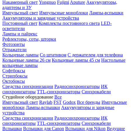
Накамерный свет
Yongnuo
Fujimi
Aputure
Аккумуляторы,
адаптеры и ЗУ
Импульсный свет
Импульсные моноблоки
Лампы-вспышки
Аккумуляторы и зарядные устройства
Постоянный свет
Комплекты постоянного света
LED-
осветители
Лампы и пайрекс
Рефлекторы, соты, шторки
Фотозонты
Отражатели
Кольцевые лампы
Со штативом
С держателем для телефона
Кольцевые лампы 26 см
Кольцевые лампы 45 см
Настольные
кольцевые лампы
Софтбоксы
Стрипбоксы
Октобоксы
Средства синхронизации
Радиосинхронизаторы
ИК
синхронизаторы
TTL-синхронизаторы
Синхрокабели
Студийное оборудование
Все
Импульсный свет
Raylab
FST
Godox
Все бренды
Импульсные
моноблоки
Лампы-вспышки
Аккумуляторы и зарядные
устройства
Средства синхронизации
Радиосинхронизаторы
ИК
синхронизаторы
TTL-синхронизаторы
Синхрокабели
Вспышки
Вспышки для Canon
Вспышки для Nikon
Ведущие