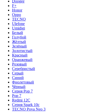
Doogee
F+
Honor
Oppo
TECNO
Ulefone
Umidigi
Белый
Голубой
Жёлтый
Зелёный
Золотистый
Красный
Оранжевый
Розовый
Серебристый
Серый
Синий
Фиолетовый
Чёрный
Серия Pop 7
Pop 7
Redmi 12C
Серия Spark 10c
TECNO Pova Neo 3