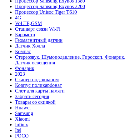
Процессор Samsung Exynos 1380
Процессор Samsung Exynos 2200
Процессор Unisoc Tiger T610
4G
VoLTE,GSM
Cтандарт связи Wi-Fi
Барометр
Геомагнитный датчик
Датчик Холла
Компас
Стереозвук, Шумоподавление, Гироскоп, Фонарик,
Датчик освещения
Фонарик
2023
Сканер под экраном
Корпус поликарбонат
Слот для карты памяти
Забрать сегодня
Товары со скидкой
Huawei
Samsung
Xiaomi
Infinix
Itel
POCO