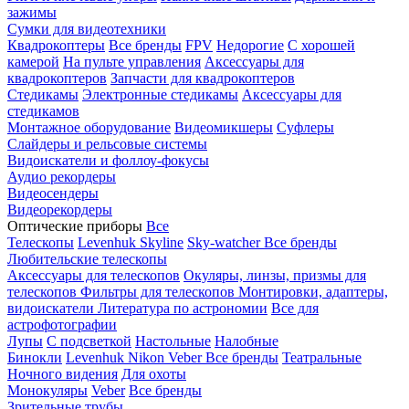
зажимы
Сумки для видеотехники
Квадрокоптеры
Все бренды
FPV
Недорогие
С хорошей
камерой
На пульте управления
Аксессуары для
квадрокоптеров
Запчасти для квадрокоптеров
Стедикамы
Электронные стедикамы
Аксессуары для
стедикамов
Монтажное оборудование
Видеомикшеры
Суфлеры
Слайдеры и рельсовые системы
Видоискатели и фоллоу-фокусы
Аудио рекордеры
Видеосендеры
Видеорекордеры
Оптические приборы
Все
Телескопы
Levenhuk Skyline
Sky-watcher
Все бренды
Любительские телескопы
Аксессуары для телескопов
Окуляры, линзы, призмы для
телескопов
Фильтры для телескопов
Монтировки, адаптеры,
видоискатели
Литература по астрономии
Все для
астрофотографии
Лупы
С подсветкой
Настольные
Налобные
Бинокли
Levenhuk
Nikon
Veber
Все бренды
Театральные
Ночного видения
Для охоты
Монокуляры
Veber
Все бренды
Зрительные трубы