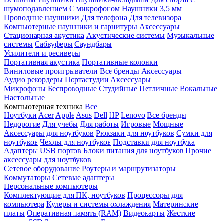
шумоподавлением
С микрофоном
Наушники 3,5 мм
Проводные наушники
Для телефона
Для телевизора
Компьютерные наушники и гарнитуры
Аксессуары
Стационарная акустика
Акустические системы
Музыкальные
системы
Сабвуферы
Саундбары
Усилители и ресиверы
Портативная акустика
Портативные колонки
Виниловые проигрыватели
Все бренды
Аксессуары
Аудио рекордеры
Портастудии
Аксессуары
Микрофоны
Беспроводные
Студийные
Петличные
Вокальные
Настольные
Компьютерная техника
Все
Ноутбуки
Acer
Apple
Asus
Dell
HP
Lenovo
Все бренды
Недорогие
Для учебы
Для работы
Игровые
Мощные
Аксессуары для ноутбуков
Рюкзаки для ноутбуков
Сумки для
ноутбуков
Чехлы для ноутбуков
Подставки для ноутбука
Адаптеры USB портов
Блоки питания для ноутбуков
Прочие
аксессуары для ноутбуков
Сетевое оборудование
Роутеры и маршрутизаторы
Коммутаторы
Сетевые адаптеры
Персональные компьютеры
Комплектующие для ПК, ноутбуков
Процессоры для
компьютера
Кулеры и системы охлаждения
Материнские
платы
Оперативная память (RAM)
Видеокарты
Жесткие