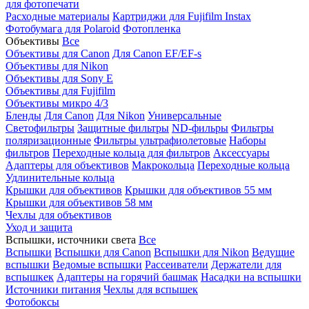
для фотопечати
Расходные материалы
Картриджи для Fujifilm Instax
Фотобумага для Polaroid
Фотопленка
Объективы
Все
Объективы для Canon
Для Canon EF/EF-s
Объективы для Nikon
Объективы для Sony E
Объективы для Fujifilm
Объективы микро 4/3
Бленды
Для Canon
Для Nikon
Универсальные
Светофильтры
Защитные фильтры
ND-фильры
Фильтры
поляризационные
Фильтры ультрафиолетовые
Наборы
фильтров
Переходные кольца для фильтров
Аксессуары
Адаптеры для объективов
Макрокольца
Переходные кольца
Удлинительные кольца
Крышки для объективов
Крышки для объективов 55 мм
Крышки для объективов 58 мм
Чехлы для объективов
Уход и защита
Вспышки, источники света
Все
Вспышки
Вспышки для Canon
Вспышки для Nikon
Ведущие
вспышки
Ведомые вспышки
Рассеиватели
Держатели для
вспышкек
Адаптеры на горячий башмак
Насадки на вспышки
Источники питания
Чехлы для вспышек
Фотобоксы