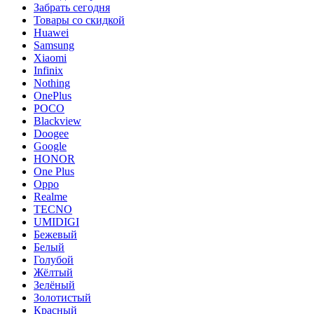
Забрать сегодня
Товары со скидкой
Huawei
Samsung
Xiaomi
Infinix
Nothing
OnePlus
POCO
Blackview
Doogee
Google
HONOR
One Plus
Oppo
Realme
TECNO
UMIDIGI
Бежевый
Белый
Голубой
Жёлтый
Зелёный
Золотистый
Красный