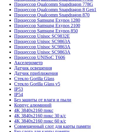
Процессор Qualcomm Snapdragon 778G
Процессор Qualcomm Snapdragon 8 Gen1
Процессор Qualcomm Snapdragon 870
Процессор Samsung Exynos 1280
Процессор Samsung Exynos 2100
Процессор Samsung Exynos 850
Процессор Unisoc SC9832E
Процессор Unisoc SC9863A
Процессор Unisoc SC9863A
Процессор Unisoc SC9863A
Процессор UNISoC T606
Акселерометр
Датчик освещения
Датчик приближения
Стекло Gorilla Glass
Стекло Gorilla Glass v5
IP53
IP54
Без защиты от влаги и пыли
Корпус алюминий
4K 3840x2160 пикс
4K 3840x2160 пикс 30 к/с
4K 3840x2160 пикс 60 к/с
Совмещенный слот для карты памяти
Без слота для карты памяти