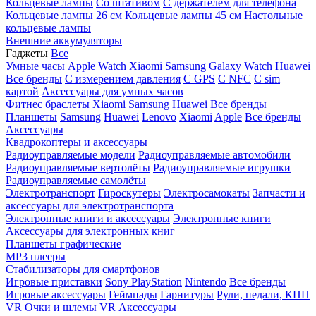
Кольцевые лампы
Со штативом
C держателем для телефона
Кольцевые лампы 26 см
Кольцевые лампы 45 см
Настольные
кольцевые лампы
Внешние аккумуляторы
Гаджеты
Все
Умные часы
Apple Watch
Xiaomi
Samsung Galaxy Watch
Huawei
Все бренды
C измерением давления
C GPS
C NFC
C sim
картой
Аксессуары для умных часов
Фитнес браслеты
Xiaomi
Samsung
Huawei
Все бренды
Планшеты
Samsung
Huawei
Lenovo
Xiaomi
Apple
Все бренды
Аксессуары
Квадрокоптеры и аксессуары
Радиоуправляемые модели
Радиоуправляемые автомобили
Радиоуправляемые вертолёты
Радиоуправляемые игрушки
Радиоуправляемые самолёты
Электротранспорт
Гироскутеры
Электросамокаты
Запчасти и
аксессуары для электротранспорта
Электронные книги и аксессуары
Электронные книги
Аксессуары для электронных книг
Планшеты графические
MP3 плееры
Стабилизаторы для смартфонов
Игровые приставки
Sony PlayStation
Nintendo
Все бренды
Игровые аксессуары
Геймпады
Гарнитуры
Рули, педали, КПП
VR
Очки и шлемы VR
Аксессуары