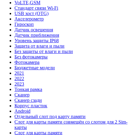
VoLTE,GSM
Стандарт связи Wi-Fi
USB хост (OTG)
Акселерометр
Гироскоп
Датчик освещения
Датчик приближения
Уровень защиты IP68
Защита от влаги и пыли
Без защиты от влаги и пыли
Без фотокамеры
Фотокамера
Бюджетные модели
2021
2022
2023
Тонкая рамка
Сканер
Сканер сзади
Корпус пластик
Android
Отдельный слот под карту памяти
Слот для карты памяти совмещён со слотом для 2 Sim-
карты
Слот для карты памяти