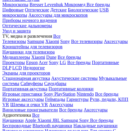
Микроскопы
Bresser
Levenhuk
Микромед
Все бренды
Цифровые
Оптические
Детские
Биологические
USB
микроскопы
Аксессуары для микроскопов
Приборы ночного видения
Оптические дальномеры
Уход и защита
TV, медиа и развлечения
Все
Телевизоры
Samsung
Xiaomi
Sony
Все телевизоры
Аксессуары
Кронштейны для телевизоров
Наушники для телевизора
Медиаплееры
Xiaomi
Dune
Все бренды
Проекторы
Epson
Acer
Sony
LG
Все бренды
Портативные
DLP
LCD
Недорогие
Экраны для проекторов
Стационарная акустика
Акустические системы
Музыкальные
системы
Сабвуферы
Саундбары
Портативная акустика
Портативные колонки
Игровые приставки
Sony PlayStation
Nintendo
Все бренды
Игровые аксессуары
Геймпады
Гарнитуры
Рули, педали, КПП
VR
Шлемы и очки VR
Аксессуары
Виниловые проигрыватели
Все бренды
Аксессуары
Аудиотехника
Все
Наушники
Apple
Xiaomi
JBL
Samsung
Sony
Все бренды
Беспроводные
Bluetooth наушники
Накладные наушники
Вставные наушники
Наушники-вкладыши
Для спорта
С