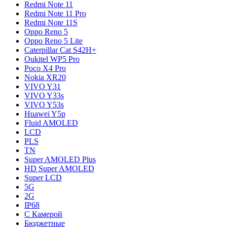
Redmi Note 11
Redmi Note 11 Pro
Redmi Note 11S
Oppo Reno 5
Oppo Reno 5 Lite
Caterpillar Cat S42H+
Oukitel WP5 Pro
Poco X4 Pro
Nokia XR20
VIVO Y31
VIVO Y33s
VIVO Y53s
Huawei Y5p
Fluid AMOLED
LCD
PLS
TN
Super AMOLED Plus
HD Super AMOLED
Super LCD
5G
2G
IP68
С Камерой
Бюджетные