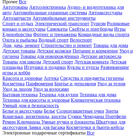
Прочее
Все
Автотовары
Автоэлектроника
Аудио- и видеотехника для
авто
Автомобильные охранные системы
Автоаксессуары
Автозапчасти
Автомобильные инструменты
Спорт и отдых
Электрический транспорт
Туризм
Роликовые
коньки и аксессуары
Самокаты
Скейты и лонгборды
Игры
Единоборства
Фитнес и тренажеры
Командные виды спорта
Охота и рыбалка
Водный спорт
Велоспорт
Дом, дача, ремонт
Строительство и ремонт
Товары для дома
Детские товары
Детские коляски
Питание и кормление
Уход и
гигиена
Товары для новорождённых
Детские автокресла
Товары для школы
Детский спорт
Детская комната
Детская
площадка
Игрушки и подарки
Куклы и пупсы
Развивающие
игры и хобби
Красота и здоровье
Аптека
Средства и предметы гигиены
Косметика
Парфюмерия
Бритье и депиляция
Уход за телом
Уход за лицом
Уход за волосами
Бытовая техника
Техника для кухни
Техника для дома
Техника для красоты и здоровья
Климатическая техника
Умный дом и безопасность
Белье и аксессуары
Белье
Солнцезащитные очки
Зонты
Кошельки, визитницы, кисеты
Сумки
Чемоданы
Портфели
Ремни
Ключницы
Умные ручки и блокноты
Шкатулки для
аксессуаров
Замки для багажа
Косметички и бьюти-кейсы
Электронные подарочные сертификаты
Все