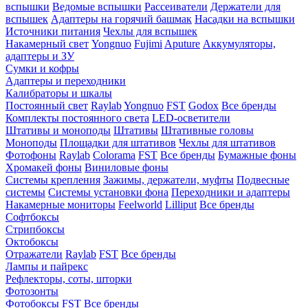
вспышки
Ведомые вспышки
Рассеиватели
Держатели для
вспышек
Адаптеры на горячий башмак
Насадки на вспышки
Источники питания
Чехлы для вспышек
Накамерный свет
Yongnuo
Fujimi
Aputure
Аккумуляторы,
адаптеры и ЗУ
Сумки и кофры
Адаптеры и переходники
Калибраторы и шкалы
Постоянный свет
Raylab
Yongnuo
FST
Godox
Все бренды
Комплекты постоянного света
LED-осветители
Штативы и моноподы
Штативы
Штативные головы
Моноподы
Площадки для штативов
Чехлы для штативов
Фотофоны
Raylab
Colorama
FST
Все бренды
Бумажные фоны
Хромакей фоны
Виниловые фоны
Системы крепления
Зажимы, держатели, муфты
Подвесные
системы
Системы установки фона
Переходники и адаптеры
Накамерные мониторы
Feelworld
Lilliput
Все бренды
Софтбоксы
Стрипбоксы
Октобоксы
Отражатели
Raylab
FST
Все бренды
Лампы и пайрекс
Рефлекторы, соты, шторки
Фотозонты
Фотобоксы
FST
Все бренды