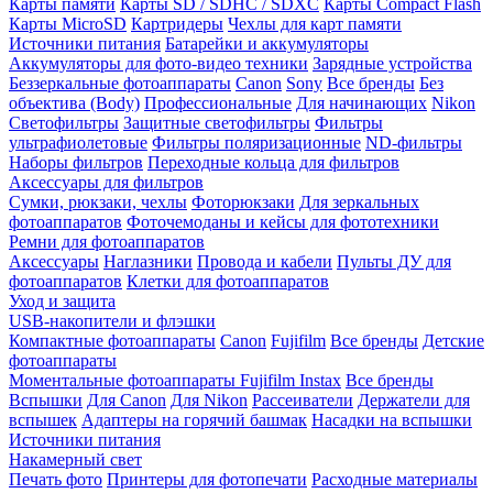
Карты памяти
Карты SD / SDHC / SDXC
Карты Compact Flash
Карты MicroSD
Картридеры
Чехлы для карт памяти
Источники питания
Батарейки и аккумуляторы
Аккумуляторы для фото-видео техники
Зарядные устройства
Беззеркальные фотоаппараты
Canon
Sony
Все бренды
Без
объектива (Body)
Профессиональные
Для начинающих
Nikon
Светофильтры
Защитные светофильтры
Фильтры
ультрафиолетовые
Фильтры поляризационные
ND-фильтры
Наборы фильтров
Переходные кольца для фильтров
Аксессуары для фильтров
Сумки, рюкзаки, чехлы
Фоторюкзаки
Для зеркальных
фотоаппаратов
Фоточемоданы и кейсы для фототехники
Ремни для фотоаппаратов
Аксессуары
Наглазники
Провода и кабели
Пульты ДУ для
фотоаппаратов
Клетки для фотоаппаратов
Уход и защита
USB-накопители и флэшки
Компактные фотоаппараты
Canon
Fujifilm
Все бренды
Детские
фотоаппараты
Моментальные фотоаппараты
Fujifilm Instax
Все бренды
Вспышки
Для Canon
Для Nikon
Рассеиватели
Держатели для
вспышек
Адаптеры на горячий башмак
Насадки на вспышки
Источники питания
Накамерный свет
Печать фото
Принтеры для фотопечати
Расходные материалы