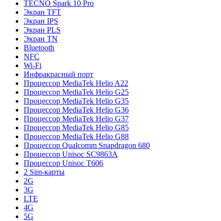
TECNO Spark 10 Pro
Экран TFT
Экран IPS
Экран PLS
Экран TN
Bluetooth
NFC
Wi-Fi
Инфракрасный порт
Процессор MediaTek Helio A22
Процессор MediaTek Helio G25
Процессор MediaTek Helio G35
Процессор MediaTek Helio G36
Процессор MediaTek Helio G37
Процессор MediaTek Helio G85
Процессор MediaTek Helio G88
Процессор Qualcomm Snapdragon 680
Процессор Unisoc SC9863A
Процессор Unisoc T606
2 Sim-карты
2G
3G
LTE
4G
5G