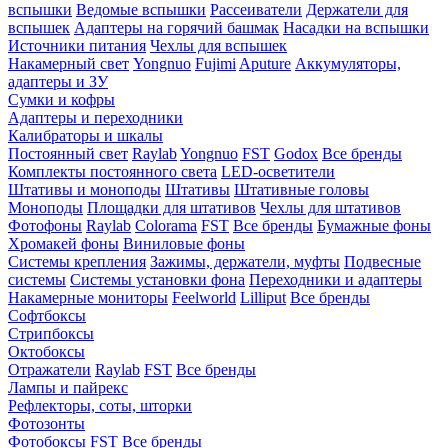
вспышки
Ведомые вспышки
Рассеиватели
Держатели для
вспышек
Адаптеры на горячий башмак
Насадки на вспышки
Источники питания
Чехлы для вспышек
Накамерный свет
Yongnuo
Fujimi
Aputure
Аккумуляторы,
адаптеры и ЗУ
Сумки и кофры
Адаптеры и переходники
Калибраторы и шкалы
Постоянный свет
Raylab
Yongnuo
FST
Godox
Все бренды
Комплекты постоянного света
LED-осветители
Штативы и моноподы
Штативы
Штативные головы
Моноподы
Площадки для штативов
Чехлы для штативов
Фотофоны
Raylab
Colorama
FST
Все бренды
Бумажные фоны
Хромакей фоны
Виниловые фоны
Системы крепления
Зажимы, держатели, муфты
Подвесные
системы
Системы установки фона
Переходники и адаптеры
Накамерные мониторы
Feelworld
Lilliput
Все бренды
Софтбоксы
Стрипбоксы
Октобоксы
Отражатели
Raylab
FST
Все бренды
Лампы и пайрекс
Рефлекторы, соты, шторки
Фотозонты
Фотобоксы
FST
Все бренды