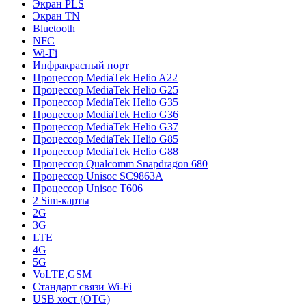
Экран PLS
Экран TN
Bluetooth
NFC
Wi-Fi
Инфракрасный порт
Процессор MediaTek Helio A22
Процессор MediaTek Helio G25
Процессор MediaTek Helio G35
Процессор MediaTek Helio G36
Процессор MediaTek Helio G37
Процессор MediaTek Helio G85
Процессор MediaTek Helio G88
Процессор Qualcomm Snapdragon 680
Процессор Unisoc SC9863A
Процессор Unisoc T606
2 Sim-карты
2G
3G
LTE
4G
5G
VoLTE,GSM
Стандарт связи Wi-Fi
USB хост (OTG)