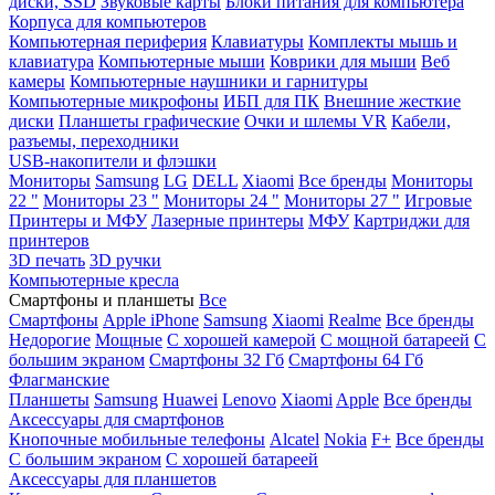
диски, SSD
Звуковые карты
Блоки питания для компьютера
Корпуса для компьютеров
Компьютерная периферия
Клавиатуры
Комплекты мышь и
клавиатура
Компьютерные мыши
Коврики для мыши
Веб
камеры
Компьютерные наушники и гарнитуры
Компьютерные микрофоны
ИБП для ПК
Внешние жесткие
диски
Планшеты графические
Очки и шлемы VR
Кабели,
разъемы, переходники
USB-накопители и флэшки
Мониторы
Samsung
LG
DELL
Xiaomi
Все бренды
Мониторы
22 "
Мониторы 23 "
Мониторы 24 "
Мониторы 27 "
Игровые
Принтеры и МФУ
Лазерные принтеры
МФУ
Картриджи для
принтеров
3D печать
3D ручки
Компьютерные кресла
Смартфоны и планшеты
Все
Смартфоны
Apple iPhone
Samsung
Xiaomi
Realme
Все бренды
Недорогие
Мощные
С хорошей камерой
С мощной батареей
С
большим экраном
Смартфоны 32 Гб
Смартфоны 64 Гб
Флагманские
Планшеты
Samsung
Huawei
Lenovo
Xiaomi
Apple
Все бренды
Аксессуары для смартфонов
Кнопочные мобильные телефоны
Alcatel
Nokia
F+
Все бренды
С большим экраном
С хорошей батареей
Аксессуары для планшетов