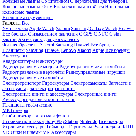
Кольцевые лампы
Со штативом
C держателем для телефона
Кольцевые лампы 26 см
Кольцевые лампы 45 см
Настольные
кольцевые лампы
Внешние аккумуляторы
Гаджеты
Все
Умные часы
Apple Watch
Xiaomi
Samsung Galaxy Watch
Huawei
Все бренды
C измерением давления
C GPS
C NFC
C sim
картой
Аксессуары для умных часов
Фитнес браслеты
Xiaomi
Samsung
Huawei
Все бренды
Планшеты
Samsung
Huawei
Lenovo
Xiaomi
Apple
Все бренды
Аксессуары
Квадрокоптеры и аксессуары
Радиоуправляемые модели
Радиоуправляемые автомобили
Радиоуправляемые вертолёты
Радиоуправляемые игрушки
Радиоуправляемые самолёты
Электротранспорт
Гироскутеры
Электросамокаты
Запчасти и
аксессуары для электротранспорта
Электронные книги и аксессуары
Электронные книги
Аксессуары для электронных книг
Планшеты графические
MP3 плееры
Стабилизаторы для смартфонов
Игровые приставки
Sony PlayStation
Nintendo
Все бренды
Игровые аксессуары
Геймпады
Гарнитуры
Рули, педали, КПП
VR
Очки и шлемы VR
Аксессуары