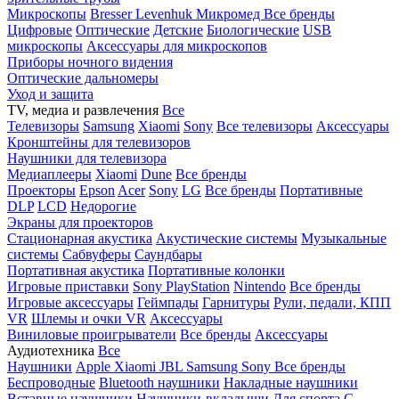
Микроскопы
Bresser
Levenhuk
Микромед
Все бренды
Цифровые
Оптические
Детские
Биологические
USB
микроскопы
Аксессуары для микроскопов
Приборы ночного видения
Оптические дальномеры
Уход и защита
TV, медиа и развлечения
Все
Телевизоры
Samsung
Xiaomi
Sony
Все телевизоры
Аксессуары
Кронштейны для телевизоров
Наушники для телевизора
Медиаплееры
Xiaomi
Dune
Все бренды
Проекторы
Epson
Acer
Sony
LG
Все бренды
Портативные
DLP
LCD
Недорогие
Экраны для проекторов
Стационарная акустика
Акустические системы
Музыкальные
системы
Сабвуферы
Саундбары
Портативная акустика
Портативные колонки
Игровые приставки
Sony PlayStation
Nintendo
Все бренды
Игровые аксессуары
Геймпады
Гарнитуры
Рули, педали, КПП
VR
Шлемы и очки VR
Аксессуары
Виниловые проигрыватели
Все бренды
Аксессуары
Аудиотехника
Все
Наушники
Apple
Xiaomi
JBL
Samsung
Sony
Все бренды
Беспроводные
Bluetooth наушники
Накладные наушники
Вставные наушники
Наушники-вкладыши
Для спорта
С