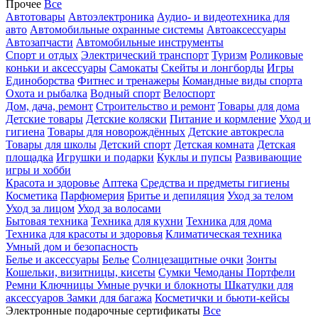
Прочее
Все
Автотовары
Автоэлектроника
Аудио- и видеотехника для
авто
Автомобильные охранные системы
Автоаксессуары
Автозапчасти
Автомобильные инструменты
Спорт и отдых
Электрический транспорт
Туризм
Роликовые
коньки и аксессуары
Самокаты
Скейты и лонгборды
Игры
Единоборства
Фитнес и тренажеры
Командные виды спорта
Охота и рыбалка
Водный спорт
Велоспорт
Дом, дача, ремонт
Строительство и ремонт
Товары для дома
Детские товары
Детские коляски
Питание и кормление
Уход и
гигиена
Товары для новорождённых
Детские автокресла
Товары для школы
Детский спорт
Детская комната
Детская
площадка
Игрушки и подарки
Куклы и пупсы
Развивающие
игры и хобби
Красота и здоровье
Аптека
Средства и предметы гигиены
Косметика
Парфюмерия
Бритье и депиляция
Уход за телом
Уход за лицом
Уход за волосами
Бытовая техника
Техника для кухни
Техника для дома
Техника для красоты и здоровья
Климатическая техника
Умный дом и безопасность
Белье и аксессуары
Белье
Солнцезащитные очки
Зонты
Кошельки, визитницы, кисеты
Сумки
Чемоданы
Портфели
Ремни
Ключницы
Умные ручки и блокноты
Шкатулки для
аксессуаров
Замки для багажа
Косметички и бьюти-кейсы
Электронные подарочные сертификаты
Все