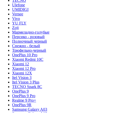
TECNO
Ulefone
UMIDIGI
Vernee
Vivo
YU FLY
Zoji
Мармеладно-голубые
Персико - розовый
Полночный черный
Снежно - белый
Трюфельно-черный
OnePlus 10 Pro
Xiaomi Redmi 10C
Xiaomi 12
Xiaomi 12 Pro
Xiaomi 12X
Itel Vision 3
Itel Vision 3 Plus
TECNO Spark 8C
OnePlus 9
OnePlus 9 Pro
Realme 9 Pro+
OnePlus 9R
Samsung Galaxy A03