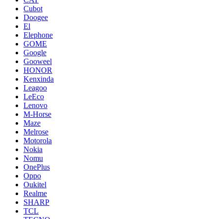
Cubot
Doogee
El
Elephone
GOME
Google
Gooweel
HONOR
Kenxinda
Leagoo
LeEco
Lenovo
M-Horse
Maze
Melrose
Motorola
Nokia
Nomu
OnePlus
Oppo
Oukitel
Realme
SHARP
TCL