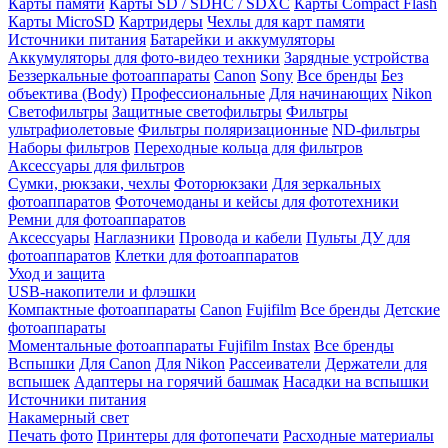
Карты памяти
Карты SD / SDHC / SDXC
Карты Compact Flash
Карты MicroSD
Картридеры
Чехлы для карт памяти
Источники питания
Батарейки и аккумуляторы
Аккумуляторы для фото-видео техники
Зарядные устройства
Беззеркальные фотоаппараты
Canon
Sony
Все бренды
Без
объектива (Body)
Профессиональные
Для начинающих
Nikon
Светофильтры
Защитные светофильтры
Фильтры
ультрафиолетовые
Фильтры поляризационные
ND-фильтры
Наборы фильтров
Переходные кольца для фильтров
Аксессуары для фильтров
Сумки, рюкзаки, чехлы
Фоторюкзаки
Для зеркальных
фотоаппаратов
Фоточемоданы и кейсы для фототехники
Ремни для фотоаппаратов
Аксессуары
Наглазники
Провода и кабели
Пульты ДУ для
фотоаппаратов
Клетки для фотоаппаратов
Уход и защита
USB-накопители и флэшки
Компактные фотоаппараты
Canon
Fujifilm
Все бренды
Детские
фотоаппараты
Моментальные фотоаппараты
Fujifilm Instax
Все бренды
Вспышки
Для Canon
Для Nikon
Рассеиватели
Держатели для
вспышек
Адаптеры на горячий башмак
Насадки на вспышки
Источники питания
Накамерный свет
Печать фото
Принтеры для фотопечати
Расходные материалы