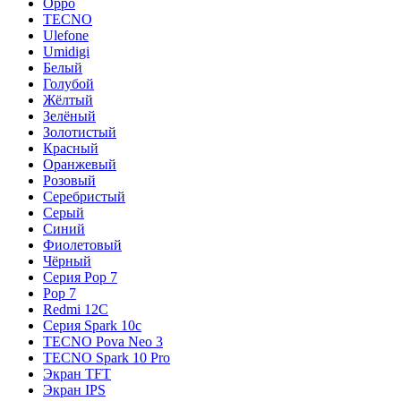
Oppo
TECNO
Ulefone
Umidigi
Белый
Голубой
Жёлтый
Зелёный
Золотистый
Красный
Оранжевый
Розовый
Серебристый
Серый
Синий
Фиолетовый
Чёрный
Серия Pop 7
Pop 7
Redmi 12C
Серия Spark 10c
TECNO Pova Neo 3
TECNO Spark 10 Pro
Экран TFT
Экран IPS