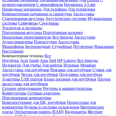
шумоподавлением
С микрофоном
Наушники 3,5 мм
Проводные наушники
Для телефона
Для телевизора
Компьютерные наушники и гарнитуры
Аксессуары
Стационарная акустика
Акустические системы
Музыкальные
системы
Сабвуферы
Саундбары
Усилители и ресиверы
Портативная акустика
Портативные колонки
Виниловые проигрыватели
Все бренды
Аксессуары
Аудио рекордеры
Портастудии
Аксессуары
Микрофоны
Беспроводные
Студийные
Петличные
Вокальные
Настольные
Компьютерная техника
Все
Ноутбуки
Acer
Apple
Asus
Dell
HP
Lenovo
Все бренды
Недорогие
Для учебы
Для работы
Игровые
Мощные
Аксессуары для ноутбуков
Рюкзаки для ноутбуков
Сумки для
ноутбуков
Чехлы для ноутбуков
Подставки для ноутбука
Адаптеры USB портов
Блоки питания для ноутбуков
Прочие
аксессуары для ноутбуков
Сетевое оборудование
Роутеры и маршрутизаторы
Коммутаторы
Сетевые адаптеры
Персональные компьютеры
Комплектующие для ПК, ноутбуков
Процессоры для
компьютера
Кулеры и системы охлаждения
Материнские
платы
Оперативная память (RAM)
Видеокарты
Жесткие