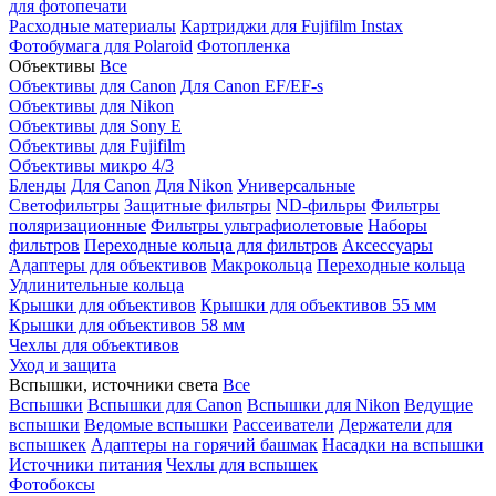
для фотопечати
Расходные материалы
Картриджи для Fujifilm Instax
Фотобумага для Polaroid
Фотопленка
Объективы
Все
Объективы для Canon
Для Canon EF/EF-s
Объективы для Nikon
Объективы для Sony E
Объективы для Fujifilm
Объективы микро 4/3
Бленды
Для Canon
Для Nikon
Универсальные
Светофильтры
Защитные фильтры
ND-фильры
Фильтры
поляризационные
Фильтры ультрафиолетовые
Наборы
фильтров
Переходные кольца для фильтров
Аксессуары
Адаптеры для объективов
Макрокольца
Переходные кольца
Удлинительные кольца
Крышки для объективов
Крышки для объективов 55 мм
Крышки для объективов 58 мм
Чехлы для объективов
Уход и защита
Вспышки, источники света
Все
Вспышки
Вспышки для Canon
Вспышки для Nikon
Ведущие
вспышки
Ведомые вспышки
Рассеиватели
Держатели для
вспышкек
Адаптеры на горячий башмак
Насадки на вспышки
Источники питания
Чехлы для вспышек
Фотобоксы