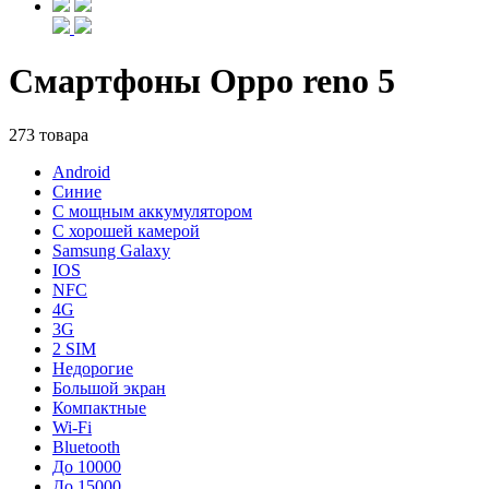
Смартфоны Oppo reno 5
273 товара
Android
Синие
С мощным аккумулятором
С хорошей камерой
Samsung Galaxy
IOS
NFC
4G
3G
2 SIM
Недорогие
Большой экран
Компактные
Wi-Fi
Bluetooth
До 10000
До 15000