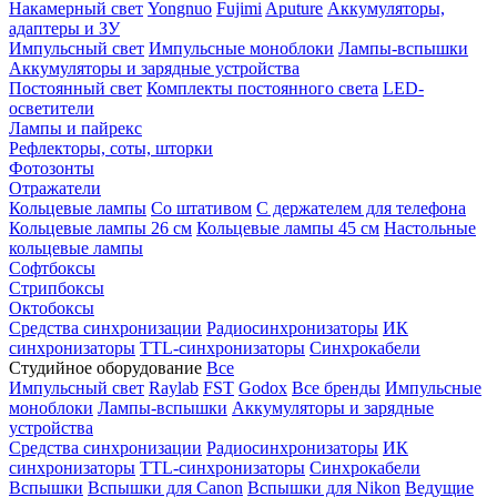
Накамерный свет
Yongnuo
Fujimi
Aputure
Аккумуляторы,
адаптеры и ЗУ
Импульсный свет
Импульсные моноблоки
Лампы-вспышки
Аккумуляторы и зарядные устройства
Постоянный свет
Комплекты постоянного света
LED-
осветители
Лампы и пайрекс
Рефлекторы, соты, шторки
Фотозонты
Отражатели
Кольцевые лампы
Со штативом
С держателем для телефона
Кольцевые лампы 26 см
Кольцевые лампы 45 см
Настольные
кольцевые лампы
Софтбоксы
Стрипбоксы
Октобоксы
Средства синхронизации
Радиосинхронизаторы
ИК
синхронизаторы
TTL-синхронизаторы
Синхрокабели
Студийное оборудование
Все
Импульсный свет
Raylab
FST
Godox
Все бренды
Импульсные
моноблоки
Лампы-вспышки
Аккумуляторы и зарядные
устройства
Средства синхронизации
Радиосинхронизаторы
ИК
синхронизаторы
TTL-синхронизаторы
Синхрокабели
Вспышки
Вспышки для Canon
Вспышки для Nikon
Ведущие