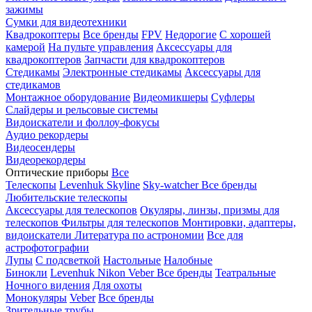
зажимы
Сумки для видеотехники
Квадрокоптеры
Все бренды
FPV
Недорогие
С хорошей
камерой
На пульте управления
Аксессуары для
квадрокоптеров
Запчасти для квадрокоптеров
Стедикамы
Электронные стедикамы
Аксессуары для
стедикамов
Монтажное оборудование
Видеомикшеры
Суфлеры
Слайдеры и рельсовые системы
Видоискатели и фоллоу-фокусы
Аудио рекордеры
Видеосендеры
Видеорекордеры
Оптические приборы
Все
Телескопы
Levenhuk Skyline
Sky-watcher
Все бренды
Любительские телескопы
Аксессуары для телескопов
Окуляры, линзы, призмы для
телескопов
Фильтры для телескопов
Монтировки, адаптеры,
видоискатели
Литература по астрономии
Все для
астрофотографии
Лупы
С подсветкой
Настольные
Налобные
Бинокли
Levenhuk
Nikon
Veber
Все бренды
Театральные
Ночного видения
Для охоты
Монокуляры
Veber
Все бренды
Зрительные трубы