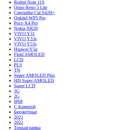
Redmi Note 11S
Oppo Reno 5 Lite
Caterpillar Cat S42H+
Oukitel WP5 Pro
Poco X4 Pro
Nokia XR20
VIVO Y31
VIVO Y33s
VIVO Y53s
Huawei Y5p
Fluid AMOLED
LCD
PLS
TN
Super AMOLED Plus
HD Super AMOLED
Super LCD
5G
2G
IP68
С Камерой
Бюджетные
2021
2022
Тонкая рамка