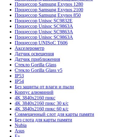
Процессор Samsung Exynos 1280
Процессор Samsung Exynos 2100
Процессор Samsung Exynos 850
Процессор Unisoc SC9832E
Процессор Unisoc SC9863A
Процессор Unisoc SC9863A
Процессор Unisoc SC9863A
Процессор UNISoC T606
Акселерометр
Датчик освещения
Датчик приближения
Стекло Gorilla Glass
Стекло Gorilla Glass v5
IP53
IP54
Без защиты от влаги и пыли
Корпус алюминий
4K 3840x2160 пикс
4K 3840x2160 пикс 30 к/с
4K 3840x2160 пикс 60 к/с
Совмещенный слот для карты памяти
Без слота для карты памяти
Nubia
Asus
F+