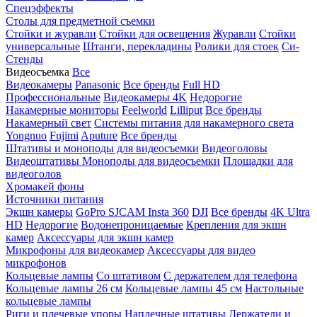
Спецэффекты
Столы для предметной съемки
Стойки и журавли
Стойки для освещения
Журавли
Стойки
универсальные
Штанги, перекладины
Ролики для стоек
Си-
Стенды
Видеосъемка
Все
Видеокамеры
Panasonic
Все бренды
Full HD
Профессиональные
Видеокамеры 4K
Недорогие
Накамерные мониторы
Feelworld
Lilliput
Все бренды
Накамерный свет
Системы питания для накамерного света
Yongnuo
Fujimi
Aputure
Все бренды
Штативы и моноподы для видеосъемки
Видеоголовы
Видеоштативы
Моноподы для видеосъемки
Площадки для
видеоголов
Хромакей фоны
Источники питания
Экшн камеры
GoPro
SJCAM
Insta 360
DJI
Все бренды
4K Ultra
HD
Недорогие
Водонепроницаемые
Крепления для экшн
камер
Аксессуары для экшн камер
Микрофоны для видеокамер
Аксессуары для видео
микрофонов
Кольцевые лампы
Со штативом
C держателем для телефона
Кольцевые лампы 26 см
Кольцевые лампы 45 см
Настольные
кольцевые лампы
Риги и плечевые упоры
Наплечные штативы
Держатели и