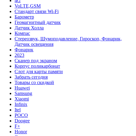
4G
VoLTE,GSM
Cтандарт связи Wi-Fi
Барометр
Геомагнитный датчик
Датчик Холла
Компас
Стереозвук, Шумоподавление, Гироскоп, Фонарик,
Датчик освещения
Фонарик
2023
Сканер под экраном
Корпус поликарбонат
Слот для карты памяти
Забрать сегодня
Товары со скидкой
Huawei
Samsung
Xiaomi
Infinix
Itel
POCO
Doogee
F+
Honor