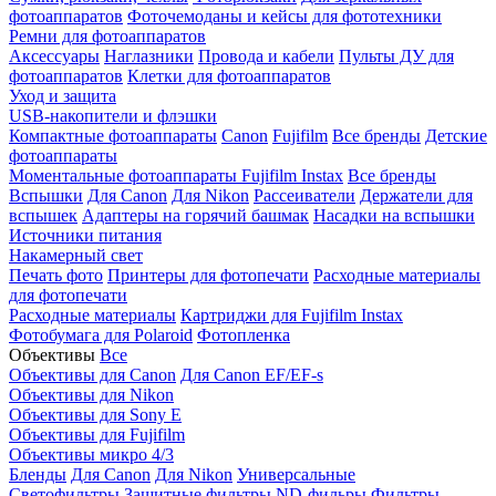
фотоаппаратов
Фоточемоданы и кейсы для фототехники
Ремни для фотоаппаратов
Аксессуары
Наглазники
Провода и кабели
Пульты ДУ для
фотоаппаратов
Клетки для фотоаппаратов
Уход и защита
USB-накопители и флэшки
Компактные фотоаппараты
Canon
Fujifilm
Все бренды
Детские
фотоаппараты
Моментальные фотоаппараты
Fujifilm Instax
Все бренды
Вспышки
Для Canon
Для Nikon
Рассеиватели
Держатели для
вспышек
Адаптеры на горячий башмак
Насадки на вспышки
Источники питания
Накамерный свет
Печать фото
Принтеры для фотопечати
Расходные материалы
для фотопечати
Расходные материалы
Картриджи для Fujifilm Instax
Фотобумага для Polaroid
Фотопленка
Объективы
Все
Объективы для Canon
Для Canon EF/EF-s
Объективы для Nikon
Объективы для Sony E
Объективы для Fujifilm
Объективы микро 4/3
Бленды
Для Canon
Для Nikon
Универсальные
Светофильтры
Защитные фильтры
ND-фильры
Фильтры