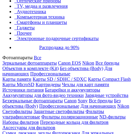
Оптические приборы
TV, медиа и развлечения
Аудиотехника
Компьютерная техника
Смартфоны и планшеты
Гаджеты
Прочее
Электронные подарочные сертификаты
Распродажа до 90%
Фотоаппараты
Все
Зеркальные фотоаппараты
Canon EOS
Nikon
Все бренды
Объектив в комплекте (Kit)
Без объектива (Body)
Для
начинающих
Профессиональные
Карты памяти
Карты SD / SDHC / SDXC
Карты Compact Flash
Карты MicroSD
Картридеры
Чехлы для карт памяти
Источники питания
Батарейки и аккумуляторы
Аккумуляторы для фото-видео техники
Зарядные устройства
Беззеркальные фотоаппараты
Canon
Sony
Все бренды
Без
объектива (Body)
Профессиональные
Для начинающих
Nikon
Светофильтры
Защитные светофильтры
Фильтры
ультрафиолетовые
Фильтры поляризационные
ND-фильтры
Наборы фильтров
Переходные кольца для фильтров
Аксессуары для фильтров
Сумки, рюкзаки, чехлы
Фоторюкзаки
Для зеркальных