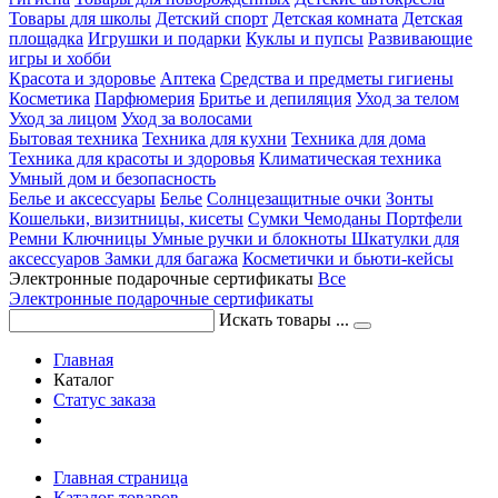
Товары для школы
Детский спорт
Детская комната
Детская
площадка
Игрушки и подарки
Куклы и пупсы
Развивающие
игры и хобби
Красота и здоровье
Аптека
Средства и предметы гигиены
Косметика
Парфюмерия
Бритье и депиляция
Уход за телом
Уход за лицом
Уход за волосами
Бытовая техника
Техника для кухни
Техника для дома
Техника для красоты и здоровья
Климатическая техника
Умный дом и безопасность
Белье и аксессуары
Белье
Солнцезащитные очки
Зонты
Кошельки, визитницы, кисеты
Сумки
Чемоданы
Портфели
Ремни
Ключницы
Умные ручки и блокноты
Шкатулки для
аксессуаров
Замки для багажа
Косметички и бьюти-кейсы
Электронные подарочные сертификаты
Все
Электронные подарочные сертификаты
Искать товары ...
Главная
Каталог
Статус заказа
Главная страница
Каталог товаров