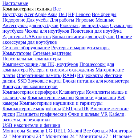
Настольные
Компьютерная техника
Все
Ноутбуки
Acer
Apple
Asus
Dell
HP
Lenovo
Все бренды
Недорогие
Для учебы
Для работы
Игровые
Мощные
Аксессуары для ноутбуков
Рюкзаки для ноутбуков
Сумки для
ноутбуков
Чехлы для ноутбуков
Подставки для ноутбука
Адаптеры USB портов
Блоки питания для ноутбуков
Прочие
аксессуары для ноутбуков
Сетевое оборудование
Роутеры и маршрутизаторы
Коммутаторы
Сетевые адаптеры
Персональные компьютеры
Комплектующие для ПК, ноутбуков
Процессоры для
компьютера
Кулеры и системы охлаждения
Материнские
платы
Оперативная память (RAM)
Видеокарты
Жесткие
диски, SSD
Звуковые карты
Блоки питания для компьютера
Корпуса для компьютеров
Компьютерная периферия
Клавиатуры
Комплекты мышь и
клавиатура
Компьютерные мыши
Коврики для мыши
Веб
камеры
Компьютерные наушники и гарнитуры
Компьютерные микрофоны
ИБП для ПК
Внешние жесткие
диски
Планшеты графические
Очки и шлемы VR
Кабели,
разъемы, переходники
USB-накопители и флэшки
Мониторы
Samsung
LG
DELL
Xiaomi
Все бренды
Мониторы
22 "
Мониторы 23 "
Мониторы 24 "
Мониторы 27 "
Игровые