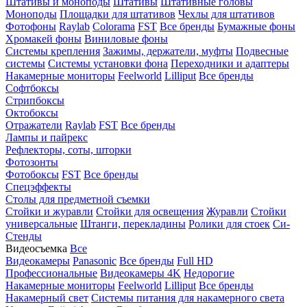
Штативы и моноподы
Штативы
Штативные головы
Моноподы
Площадки для штативов
Чехлы для штативов
Фотофоны
Raylab
Colorama
FST
Все бренды
Бумажные фоны
Хромакей фоны
Виниловые фоны
Системы крепления
Зажимы, держатели, муфты
Подвесные
системы
Системы установки фона
Переходники и адаптеры
Накамерные мониторы
Feelworld
Lilliput
Все бренды
Софтбоксы
Стрипбоксы
Октобоксы
Отражатели
Raylab
FST
Все бренды
Лампы и пайрекс
Рефлекторы, соты, шторки
Фотозонты
Фотобоксы
FST
Все бренды
Спецэффекты
Столы для предметной съемки
Стойки и журавли
Стойки для освещения
Журавли
Стойки
универсальные
Штанги, перекладины
Ролики для стоек
Си-
Стенды
Видеосъемка
Все
Видеокамеры
Panasonic
Все бренды
Full HD
Профессиональные
Видеокамеры 4K
Недорогие
Накамерные мониторы
Feelworld
Lilliput
Все бренды
Накамерный свет
Системы питания для накамерного света