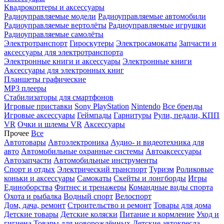
Квадрокоптеры и аксессуары
Радиоуправляемые модели
Радиоуправляемые автомобили
Радиоуправляемые вертолёты
Радиоуправляемые игрушки
Радиоуправляемые самолёты
Электротранспорт
Гироскутеры
Электросамокаты
Запчасти и
аксессуары для электротранспорта
Электронные книги и аксессуары
Электронные книги
Аксессуары для электронных книг
Планшеты графические
MP3 плееры
Стабилизаторы для смартфонов
Игровые приставки
Sony PlayStation
Nintendo
Все бренды
Игровые аксессуары
Геймпады
Гарнитуры
Рули, педали, КПП
VR
Очки и шлемы VR
Аксессуары
Прочее
Все
Автотовары
Автоэлектроника
Аудио- и видеотехника для
авто
Автомобильные охранные системы
Автоаксессуары
Автозапчасти
Автомобильные инструменты
Спорт и отдых
Электрический транспорт
Туризм
Роликовые
коньки и аксессуары
Самокаты
Скейты и лонгборды
Игры
Единоборства
Фитнес и тренажеры
Командные виды спорта
Охота и рыбалка
Водный спорт
Велоспорт
Дом, дача, ремонт
Строительство и ремонт
Товары для дома
Детские товары
Детские коляски
Питание и кормление
Уход и
гигиена
Товары для новорождённых
Детские автокресла