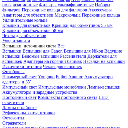
поляризационные
Фильтры ультрафиолетовые
Наборы
фильтров
Переходные кольца для фильтров
Аксессуары
Адаптеры для объективов
Макрокольца
Переходные кольца
Удлинительные кольца
Крышки для объективов
Крышки для объективов 55 мм
Крышки для объективов 58 мм
Чехлы для объективов
Уход и защита
Вспышки, источники света
Все
Вспышки
Вспышки для Canon
Вспышки для Nikon
Ведущие
вспышки
Ведомые вспышки
Рассеиватели
Держатели для
вспышкек
Адаптеры на горячий башмак
Насадки на вспышки
Источники питания
Чехлы для вспышек
Фотобоксы
Накамерный свет
Yongnuo
Fujimi
Aputure
Аккумуляторы,
адаптеры и ЗУ
Импульсный свет
Импульсные моноблоки
Лампы-вспышки
Аккумуляторы и зарядные устройства
Постоянный свет
Комплекты постоянного света
LED-
осветители
Лампы и пайрекс
Рефлекторы, соты, шторки
Фотозонты
Отражатели