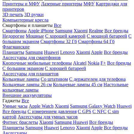
Принтеры и МФУ
Лазерные принтеры
МФУ
Картриджи для
принтеров
3D печать
3D ручки
Компьютерные кресла
Смартфоны и планшеты
Все
Смартфоны
Apple iPhone
Samsung
Xiaomi
Realme
Все бренды
Недорогие
Мощные
С хорошей камерой
С мощной батареей
С
большим экраном
Смартфоны 32 Гб
Смартфоны 64 Гб
Флагманские
Планшеты
Samsung
Huawei
Lenovo
Xiaomi
Apple
Все бренды
Аксессуары для смартфонов
Кнопочные мобильные телефоны
Alcatel
Nokia
F+
Все бренды
С большим экраном
С хорошей батареей
Аксессуары для планшетов
Кольцевые лампы
Со штативом
C держателем для телефона
Кольцевые лампы 26 см
Кольцевые лампы 45 см
Настольные
кольцевые лампы
Внешние аккумуляторы
Гаджеты
Все
Умные часы
Apple Watch
Xiaomi
Samsung Galaxy Watch
Huawei
Все бренды
C измерением давления
C GPS
C NFC
C sim
картой
Аксессуары для умных часов
Фитнес браслеты
Xiaomi
Samsung
Huawei
Все бренды
Планшеты
Samsung
Huawei
Lenovo
Xiaomi
Apple
Все бренды
Аксессуары