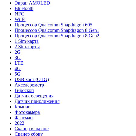
Экран AMOLED
Bluetooth
NFC
Wi-Fi
Процессор Qualcomm Snapdragon 695
Процессор Qualcomm Snapdragon 8 Gen1
Процессор Qualcomm Snapdragon 8 Gen2
1 Sim-карта
2 Sim-карты
2G
3G
LTE
4G
5G
USB хост (OTG)
Акселерометр
Гироскоп
Датчик освещения
Датчик приближения
Компас
Фотокамера
Флагман
2022
Сканер в экране
Сканер сбоку