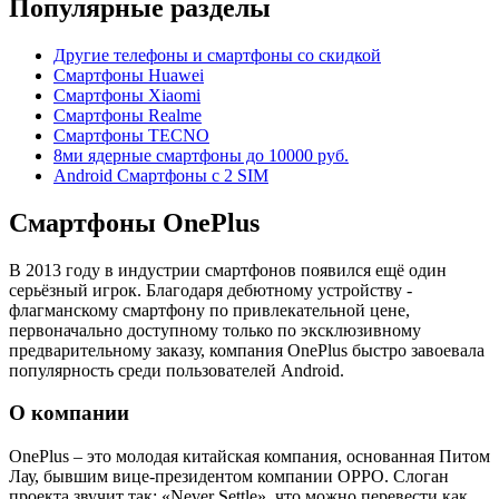
Популярные разделы
Другие телефоны и смартфоны со скидкой
Смартфоны Huawei
Смартфоны Xiaomi
Смартфоны Realme
Смартфоны TECNO
8ми ядерные смартфоны до 10000 руб.
Android Смартфоны с 2 SIM
Смартфоны OnePlus
В 2013 году в индустрии смартфонов появился ещё один
серьёзный игрок. Благодаря дебютному устройству -
флагманскому смартфону по привлекательной цене,
первоначально доступному только по эксклюзивному
предварительному заказу, компания OnePlus быстро завоевала
популярность среди пользователей Android.
О компании
OnePlus – это молодая китайская компания, основанная Питом
Лау, бывшим вице-президентом компании ОРРО. Слоган
проекта звучит так: «Never Settle», что можно перевести как