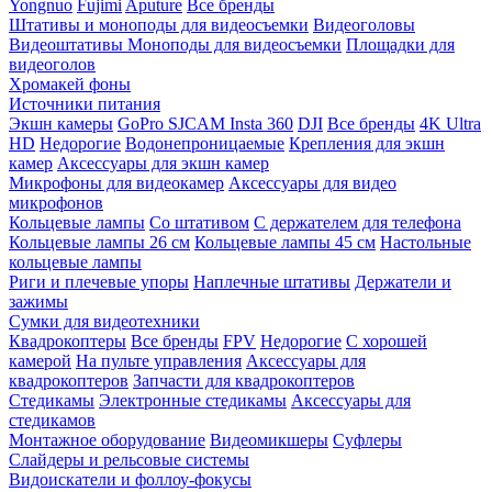
Yongnuo
Fujimi
Aputure
Все бренды
Штативы и моноподы для видеосъемки
Видеоголовы
Видеоштативы
Моноподы для видеосъемки
Площадки для
видеоголов
Хромакей фоны
Источники питания
Экшн камеры
GoPro
SJCAM
Insta 360
DJI
Все бренды
4K Ultra
HD
Недорогие
Водонепроницаемые
Крепления для экшн
камер
Аксессуары для экшн камер
Микрофоны для видеокамер
Аксессуары для видео
микрофонов
Кольцевые лампы
Со штативом
C держателем для телефона
Кольцевые лампы 26 см
Кольцевые лампы 45 см
Настольные
кольцевые лампы
Риги и плечевые упоры
Наплечные штативы
Держатели и
зажимы
Сумки для видеотехники
Квадрокоптеры
Все бренды
FPV
Недорогие
С хорошей
камерой
На пульте управления
Аксессуары для
квадрокоптеров
Запчасти для квадрокоптеров
Стедикамы
Электронные стедикамы
Аксессуары для
стедикамов
Монтажное оборудование
Видеомикшеры
Суфлеры
Слайдеры и рельсовые системы
Видоискатели и фоллоу-фокусы