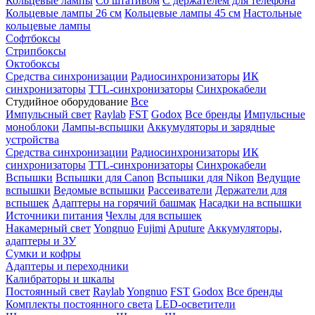
Кольцевые лампы
Со штативом
С держателем для телефона
Кольцевые лампы 26 см
Кольцевые лампы 45 см
Настольные
кольцевые лампы
Софтбоксы
Стрипбоксы
Октобоксы
Средства синхронизации
Радиосинхронизаторы
ИК
синхронизаторы
TTL-синхронизаторы
Синхрокабели
Студийное оборудование
Все
Импульсный свет
Raylab
FST
Godox
Все бренды
Импульсные
моноблоки
Лампы-вспышки
Аккумуляторы и зарядные
устройства
Средства синхронизации
Радиосинхронизаторы
ИК
синхронизаторы
TTL-синхронизаторы
Синхрокабели
Вспышки
Вспышки для Canon
Вспышки для Nikon
Ведущие
вспышки
Ведомые вспышки
Рассеиватели
Держатели для
вспышек
Адаптеры на горячий башмак
Насадки на вспышки
Источники питания
Чехлы для вспышек
Накамерный свет
Yongnuo
Fujimi
Aputure
Аккумуляторы,
адаптеры и ЗУ
Сумки и кофры
Адаптеры и переходники
Калибраторы и шкалы
Постоянный свет
Raylab
Yongnuo
FST
Godox
Все бренды
Комплекты постоянного света
LED-осветители