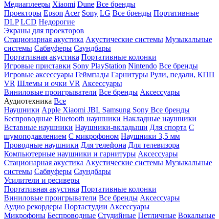
Медиаплееры
Xiaomi
Dune
Все бренды
Проекторы
Epson
Acer
Sony
LG
Все бренды
Портативные
DLP
LCD
Недорогие
Экраны для проекторов
Стационарная акустика
Акустические системы
Музыкальные
системы
Сабвуферы
Саундбары
Портативная акустика
Портативные колонки
Игровые приставки
Sony PlayStation
Nintendo
Все бренды
Игровые аксессуары
Геймпады
Гарнитуры
Рули, педали, КПП
VR
Шлемы и очки VR
Аксессуары
Виниловые проигрыватели
Все бренды
Аксессуары
Аудиотехника
Все
Наушники
Apple
Xiaomi
JBL
Samsung
Sony
Все бренды
Беспроводные
Bluetooth наушники
Накладные наушники
Вставные наушники
Наушники-вкладыши
Для спорта
С
шумоподавлением
С микрофоном
Наушники 3,5 мм
Проводные наушники
Для телефона
Для телевизора
Компьютерные наушники и гарнитуры
Аксессуары
Стационарная акустика
Акустические системы
Музыкальные
системы
Сабвуферы
Саундбары
Усилители и ресиверы
Портативная акустика
Портативные колонки
Виниловые проигрыватели
Все бренды
Аксессуары
Аудио рекордеры
Портастудии
Аксессуары
Микрофоны
Беспроводные
Студийные
Петличные
Вокальные