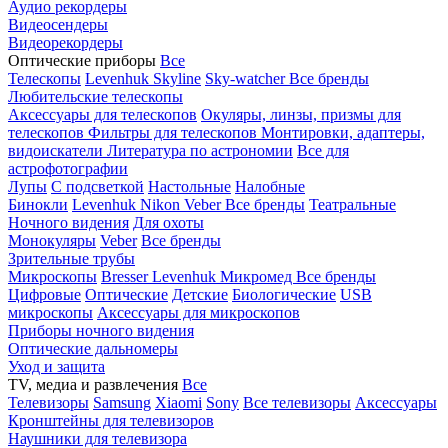
Аудио рекордеры
Видеосендеры
Видеорекордеры
Оптические приборы
Все
Телескопы
Levenhuk Skyline
Sky-watcher
Все бренды
Любительские телескопы
Аксессуары для телескопов
Окуляры, линзы, призмы для
телескопов
Фильтры для телескопов
Монтировки, адаптеры,
видоискатели
Литература по астрономии
Все для
астрофотографии
Лупы
С подсветкой
Настольные
Налобные
Бинокли
Levenhuk
Nikon
Veber
Все бренды
Театральные
Ночного видения
Для охоты
Монокуляры
Veber
Все бренды
Зрительные трубы
Микроскопы
Bresser
Levenhuk
Микромед
Все бренды
Цифровые
Оптические
Детские
Биологические
USB
микроскопы
Аксессуары для микроскопов
Приборы ночного видения
Оптические дальномеры
Уход и защита
TV, медиа и развлечения
Все
Телевизоры
Samsung
Xiaomi
Sony
Все телевизоры
Аксессуары
Кронштейны для телевизоров
Наушники для телевизора