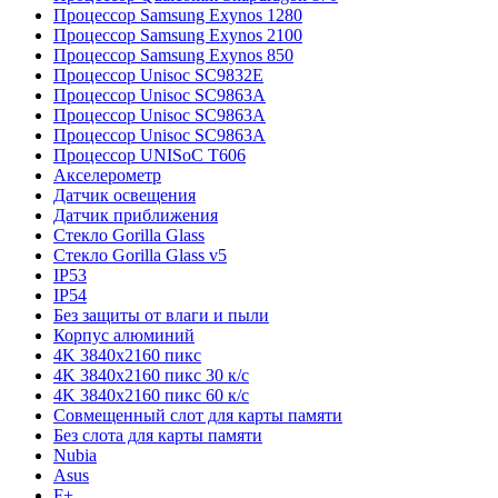
Процессор Samsung Exynos 1280
Процессор Samsung Exynos 2100
Процессор Samsung Exynos 850
Процессор Unisoc SC9832E
Процессор Unisoc SC9863A
Процессор Unisoc SC9863A
Процессор Unisoc SC9863A
Процессор UNISoC T606
Акселерометр
Датчик освещения
Датчик приближения
Стекло Gorilla Glass
Стекло Gorilla Glass v5
IP53
IP54
Без защиты от влаги и пыли
Корпус алюминий
4K 3840x2160 пикс
4K 3840x2160 пикс 30 к/с
4K 3840x2160 пикс 60 к/с
Совмещенный слот для карты памяти
Без слота для карты памяти
Nubia
Asus
F+