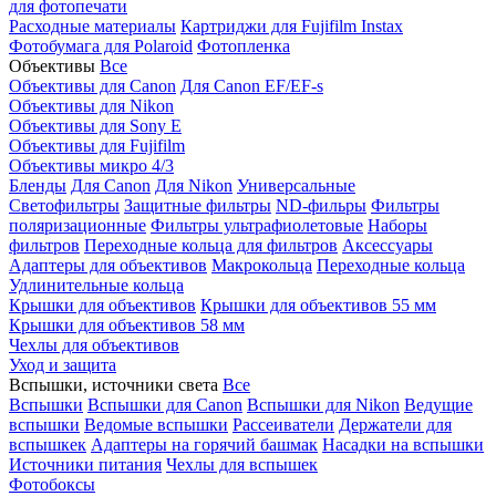
для фотопечати
Расходные материалы
Картриджи для Fujifilm Instax
Фотобумага для Polaroid
Фотопленка
Объективы
Все
Объективы для Canon
Для Canon EF/EF-s
Объективы для Nikon
Объективы для Sony E
Объективы для Fujifilm
Объективы микро 4/3
Бленды
Для Canon
Для Nikon
Универсальные
Светофильтры
Защитные фильтры
ND-фильры
Фильтры
поляризационные
Фильтры ультрафиолетовые
Наборы
фильтров
Переходные кольца для фильтров
Аксессуары
Адаптеры для объективов
Макрокольца
Переходные кольца
Удлинительные кольца
Крышки для объективов
Крышки для объективов 55 мм
Крышки для объективов 58 мм
Чехлы для объективов
Уход и защита
Вспышки, источники света
Все
Вспышки
Вспышки для Canon
Вспышки для Nikon
Ведущие
вспышки
Ведомые вспышки
Рассеиватели
Держатели для
вспышкек
Адаптеры на горячий башмак
Насадки на вспышки
Источники питания
Чехлы для вспышек
Фотобоксы