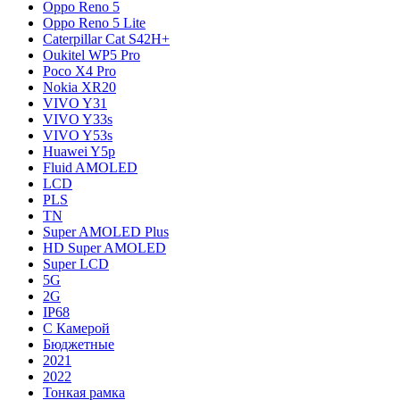
Oppo Reno 5
Oppo Reno 5 Lite
Caterpillar Cat S42H+
Oukitel WP5 Pro
Poco X4 Pro
Nokia XR20
VIVO Y31
VIVO Y33s
VIVO Y53s
Huawei Y5p
Fluid AMOLED
LCD
PLS
TN
Super AMOLED Plus
HD Super AMOLED
Super LCD
5G
2G
IP68
С Камерой
Бюджетные
2021
2022
Тонкая рамка