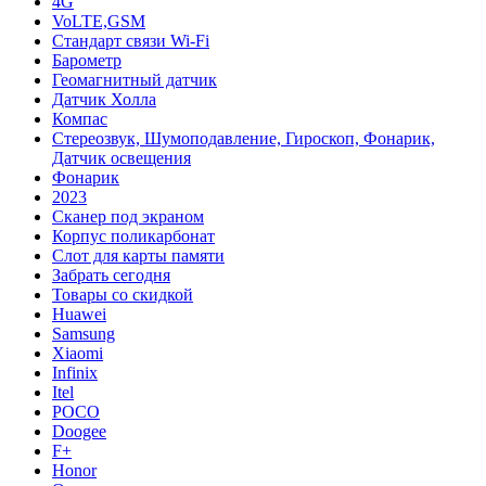
4G
VoLTE,GSM
Cтандарт связи Wi-Fi
Барометр
Геомагнитный датчик
Датчик Холла
Компас
Стереозвук, Шумоподавление, Гироскоп, Фонарик,
Датчик освещения
Фонарик
2023
Сканер под экраном
Корпус поликарбонат
Слот для карты памяти
Забрать сегодня
Товары со скидкой
Huawei
Samsung
Xiaomi
Infinix
Itel
POCO
Doogee
F+
Honor