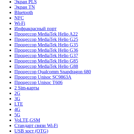
Экран PLS
Экран TN
Bluetooth
NFC
Wi-Fi
Инфракрасный порт
Процессор MediaTek Helio A22
Процессор MediaTek Helio G25
Процессор MediaTek Helio G35
Процессор MediaTek Helio G36
Процессор MediaTek Helio G37
Процессор MediaTek Helio G85
Процессор MediaTek Helio G88
Процессор Qualcomm Snapdragon 680
Процессор Unisoc SC9863A
Процессор Unisoc T606
2 Sim-карты
2G
3G
LTE
4G
5G
VoLTE,GSM
Стандарт связи Wi-Fi
USB хост (OTG)