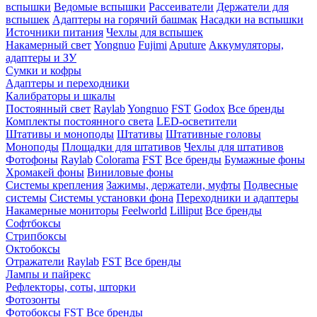
вспышки
Ведомые вспышки
Рассеиватели
Держатели для
вспышек
Адаптеры на горячий башмак
Насадки на вспышки
Источники питания
Чехлы для вспышек
Накамерный свет
Yongnuo
Fujimi
Aputure
Аккумуляторы,
адаптеры и ЗУ
Сумки и кофры
Адаптеры и переходники
Калибраторы и шкалы
Постоянный свет
Raylab
Yongnuo
FST
Godox
Все бренды
Комплекты постоянного света
LED-осветители
Штативы и моноподы
Штативы
Штативные головы
Моноподы
Площадки для штативов
Чехлы для штативов
Фотофоны
Raylab
Colorama
FST
Все бренды
Бумажные фоны
Хромакей фоны
Виниловые фоны
Системы крепления
Зажимы, держатели, муфты
Подвесные
системы
Системы установки фона
Переходники и адаптеры
Накамерные мониторы
Feelworld
Lilliput
Все бренды
Софтбоксы
Стрипбоксы
Октобоксы
Отражатели
Raylab
FST
Все бренды
Лампы и пайрекс
Рефлекторы, соты, шторки
Фотозонты
Фотобоксы
FST
Все бренды