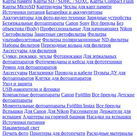
Карты памяти
Карты SD / SDHC / SDXC
Карты Compact Flash
Карты MicroSD
Картридеры
Чехлы для карт памяти
Источники питания
Батарейки и аккумуляторы
Аккумуляторы для фото-видео техники
Зарядные устройства
Беззеркальные фотоаппараты
Canon
Sony
Все бренды
Без
объектива (Body)
Профессиональные
Для начинающих
Nikon
Светофильтры
Защитные светофильтры
Фильтры
ультрафиолетовые
Фильтры поляризационные
ND-фильтры
Наборы фильтров
Переходные кольца для фильтров
Аксессуары для фильтров
Сумки, рюкзаки, чехлы
Фоторюкзаки
Для зеркальных
фотоаппаратов
Фоточемоданы и кейсы для фототехники
Ремни для фотоаппаратов
Аксессуары
Наглазники
Провода и кабели
Пульты ДУ для
фотоаппаратов
Клетки для фотоаппаратов
Уход и защита
USB-накопители и флэшки
Компактные фотоаппараты
Canon
Fujifilm
Все бренды
Детские
фотоаппараты
Моментальные фотоаппараты
Fujifilm Instax
Все бренды
Вспышки
Для Canon
Для Nikon
Рассеиватели
Держатели для
вспышек
Адаптеры на горячий башмак
Насадки на вспышки
Источники питания
Накамерный свет
Печать фото
Принтеры для фотопечати
Расходные материалы