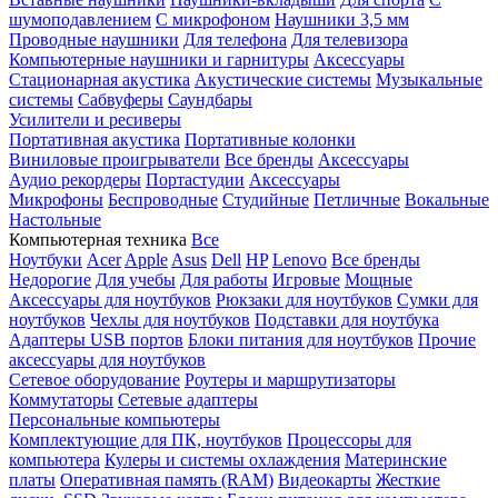
шумоподавлением
С микрофоном
Наушники 3,5 мм
Проводные наушники
Для телефона
Для телевизора
Компьютерные наушники и гарнитуры
Аксессуары
Стационарная акустика
Акустические системы
Музыкальные
системы
Сабвуферы
Саундбары
Усилители и ресиверы
Портативная акустика
Портативные колонки
Виниловые проигрыватели
Все бренды
Аксессуары
Аудио рекордеры
Портастудии
Аксессуары
Микрофоны
Беспроводные
Студийные
Петличные
Вокальные
Настольные
Компьютерная техника
Все
Ноутбуки
Acer
Apple
Asus
Dell
HP
Lenovo
Все бренды
Недорогие
Для учебы
Для работы
Игровые
Мощные
Аксессуары для ноутбуков
Рюкзаки для ноутбуков
Сумки для
ноутбуков
Чехлы для ноутбуков
Подставки для ноутбука
Адаптеры USB портов
Блоки питания для ноутбуков
Прочие
аксессуары для ноутбуков
Сетевое оборудование
Роутеры и маршрутизаторы
Коммутаторы
Сетевые адаптеры
Персональные компьютеры
Комплектующие для ПК, ноутбуков
Процессоры для
компьютера
Кулеры и системы охлаждения
Материнские
платы
Оперативная память (RAM)
Видеокарты
Жесткие