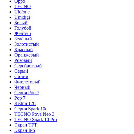
Oppo
TECNO
Ulefone
Umidigi
Белый
Голубой
Жёлтый
Зелёный
Золотистый
Красный
Оранжевый
Розовый
Серебристый
Серый
Синий
Фиолетовый
Чёрный
Серия Pop 7
Pop 7
Redmi 12C
Серия Spark 10c
TECNO Pova Neo 3
TECNO Spark 10 Pro
Экран TFT
Экран IPS