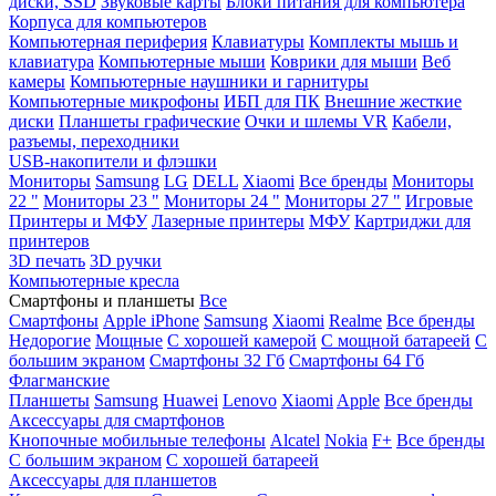
диски, SSD
Звуковые карты
Блоки питания для компьютера
Корпуса для компьютеров
Компьютерная периферия
Клавиатуры
Комплекты мышь и
клавиатура
Компьютерные мыши
Коврики для мыши
Веб
камеры
Компьютерные наушники и гарнитуры
Компьютерные микрофоны
ИБП для ПК
Внешние жесткие
диски
Планшеты графические
Очки и шлемы VR
Кабели,
разъемы, переходники
USB-накопители и флэшки
Мониторы
Samsung
LG
DELL
Xiaomi
Все бренды
Мониторы
22 "
Мониторы 23 "
Мониторы 24 "
Мониторы 27 "
Игровые
Принтеры и МФУ
Лазерные принтеры
МФУ
Картриджи для
принтеров
3D печать
3D ручки
Компьютерные кресла
Смартфоны и планшеты
Все
Смартфоны
Apple iPhone
Samsung
Xiaomi
Realme
Все бренды
Недорогие
Мощные
С хорошей камерой
С мощной батареей
С
большим экраном
Смартфоны 32 Гб
Смартфоны 64 Гб
Флагманские
Планшеты
Samsung
Huawei
Lenovo
Xiaomi
Apple
Все бренды
Аксессуары для смартфонов
Кнопочные мобильные телефоны
Alcatel
Nokia
F+
Все бренды
С большим экраном
С хорошей батареей
Аксессуары для планшетов