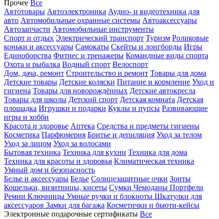
Прочее
Все
Автотовары
Автоэлектроника
Аудио- и видеотехника для
авто
Автомобильные охранные системы
Автоаксессуары
Автозапчасти
Автомобильные инструменты
Спорт и отдых
Электрический транспорт
Туризм
Роликовые
коньки и аксессуары
Самокаты
Скейты и лонгборды
Игры
Единоборства
Фитнес и тренажеры
Командные виды спорта
Охота и рыбалка
Водный спорт
Велоспорт
Дом, дача, ремонт
Строительство и ремонт
Товары для дома
Детские товары
Детские коляски
Питание и кормление
Уход и
гигиена
Товары для новорождённых
Детские автокресла
Товары для школы
Детский спорт
Детская комната
Детская
площадка
Игрушки и подарки
Куклы и пупсы
Развивающие
игры и хобби
Красота и здоровье
Аптека
Средства и предметы гигиены
Косметика
Парфюмерия
Бритье и депиляция
Уход за телом
Уход за лицом
Уход за волосами
Бытовая техника
Техника для кухни
Техника для дома
Техника для красоты и здоровья
Климатическая техника
Умный дом и безопасность
Белье и аксессуары
Белье
Солнцезащитные очки
Зонты
Кошельки, визитницы, кисеты
Сумки
Чемоданы
Портфели
Ремни
Ключницы
Умные ручки и блокноты
Шкатулки для
аксессуаров
Замки для багажа
Косметички и бьюти-кейсы
Электронные подарочные сертификаты
Все