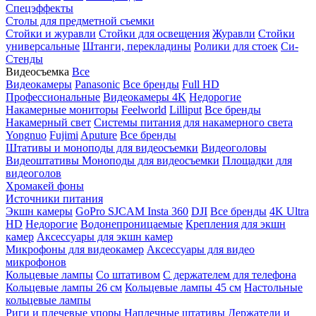
Спецэффекты
Столы для предметной съемки
Стойки и журавли
Стойки для освещения
Журавли
Стойки
универсальные
Штанги, перекладины
Ролики для стоек
Си-
Стенды
Видеосъемка
Все
Видеокамеры
Panasonic
Все бренды
Full HD
Профессиональные
Видеокамеры 4K
Недорогие
Накамерные мониторы
Feelworld
Lilliput
Все бренды
Накамерный свет
Системы питания для накамерного света
Yongnuo
Fujimi
Aputure
Все бренды
Штативы и моноподы для видеосъемки
Видеоголовы
Видеоштативы
Моноподы для видеосъемки
Площадки для
видеоголов
Хромакей фоны
Источники питания
Экшн камеры
GoPro
SJCAM
Insta 360
DJI
Все бренды
4K Ultra
HD
Недорогие
Водонепроницаемые
Крепления для экшн
камер
Аксессуары для экшн камер
Микрофоны для видеокамер
Аксессуары для видео
микрофонов
Кольцевые лампы
Со штативом
C держателем для телефона
Кольцевые лампы 26 см
Кольцевые лампы 45 см
Настольные
кольцевые лампы
Риги и плечевые упоры
Наплечные штативы
Держатели и