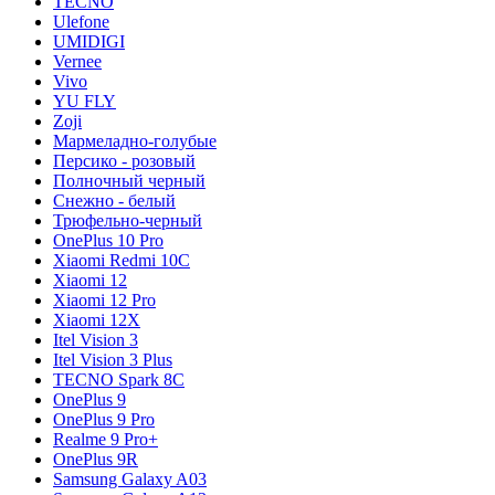
TECNO
Ulefone
UMIDIGI
Vernee
Vivo
YU FLY
Zoji
Мармеладно-голубые
Персико - розовый
Полночный черный
Снежно - белый
Трюфельно-черный
OnePlus 10 Pro
Xiaomi Redmi 10C
Xiaomi 12
Xiaomi 12 Pro
Xiaomi 12X
Itel Vision 3
Itel Vision 3 Plus
TECNO Spark 8C
OnePlus 9
OnePlus 9 Pro
Realme 9 Pro+
OnePlus 9R
Samsung Galaxy A03