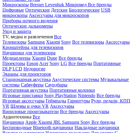
Микроскопы
Bresser
Levenhuk
Микромед
Все бренды
Цифровые
Оптические
Детские
Биологические
USB
микроскопы
Аксессуары для микроскопов
Приборы ночного видения
Оптические дальномеры
Уход и защита
TV, медиа и развлечения
Все
Телевизоры
Samsung
Xiaomi
Sony
Все телевизоры
Аксессуары
Кронштейны для телевизоров
Наушники для телевизора
Медиаплееры
Xiaomi
Dune
Все бренды
Проекторы
Epson
Acer
Sony
LG
Все бренды
Портативные
DLP
LCD
Недорогие
Экраны для проекторов
Стационарная акустика
Акустические системы
Музыкальные
системы
Сабвуферы
Саундбары
Портативная акустика
Портативные колонки
Игровые приставки
Sony PlayStation
Nintendo
Все бренды
Игровые аксессуары
Геймпады
Гарнитуры
Рули, педали, КПП
VR
Шлемы и очки VR
Аксессуары
Виниловые проигрыватели
Все бренды
Аксессуары
Аудиотехника
Все
Наушники
Apple
Xiaomi
JBL
Samsung
Sony
Все бренды
Беспроводные
Bluetooth наушники
Накладные наушники
Вставные наушники
Наушники-вкладыши
Для спорта
С