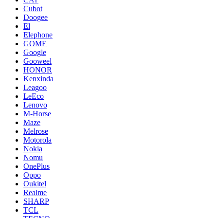
Cubot
Doogee
El
Elephone
GOME
Google
Gooweel
HONOR
Kenxinda
Leagoo
LeEco
Lenovo
M-Horse
Maze
Melrose
Motorola
Nokia
Nomu
OnePlus
Oppo
Oukitel
Realme
SHARP
TCL