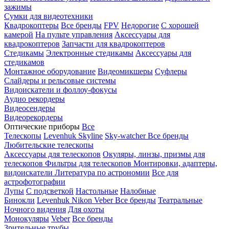
зажимы
Сумки для видеотехники
Квадрокоптеры
Все бренды
FPV
Недорогие
С хорошей
камерой
На пульте управления
Аксессуары для
квадрокоптеров
Запчасти для квадрокоптеров
Стедикамы
Электронные стедикамы
Аксессуары для
стедикамов
Монтажное оборудование
Видеомикшеры
Суфлеры
Слайдеры и рельсовые системы
Видоискатели и фоллоу-фокусы
Аудио рекордеры
Видеосендеры
Видеорекордеры
Оптические приборы
Все
Телескопы
Levenhuk Skyline
Sky-watcher
Все бренды
Любительские телескопы
Аксессуары для телескопов
Окуляры, линзы, призмы для
телескопов
Фильтры для телескопов
Монтировки, адаптеры,
видоискатели
Литература по астрономии
Все для
астрофотографии
Лупы
С подсветкой
Настольные
Налобные
Бинокли
Levenhuk
Nikon
Veber
Все бренды
Театральные
Ночного видения
Для охоты
Монокуляры
Veber
Все бренды
Зрительные трубы