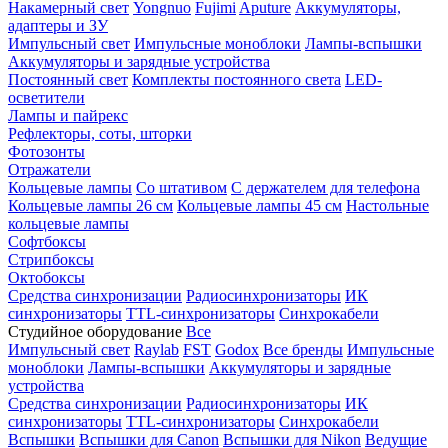
Накамерный свет
Yongnuo
Fujimi
Aputure
Аккумуляторы,
адаптеры и ЗУ
Импульсный свет
Импульсные моноблоки
Лампы-вспышки
Аккумуляторы и зарядные устройства
Постоянный свет
Комплекты постоянного света
LED-
осветители
Лампы и пайрекс
Рефлекторы, соты, шторки
Фотозонты
Отражатели
Кольцевые лампы
Со штативом
С держателем для телефона
Кольцевые лампы 26 см
Кольцевые лампы 45 см
Настольные
кольцевые лампы
Софтбоксы
Стрипбоксы
Октобоксы
Средства синхронизации
Радиосинхронизаторы
ИК
синхронизаторы
TTL-синхронизаторы
Синхрокабели
Студийное оборудование
Все
Импульсный свет
Raylab
FST
Godox
Все бренды
Импульсные
моноблоки
Лампы-вспышки
Аккумуляторы и зарядные
устройства
Средства синхронизации
Радиосинхронизаторы
ИК
синхронизаторы
TTL-синхронизаторы
Синхрокабели
Вспышки
Вспышки для Canon
Вспышки для Nikon
Ведущие