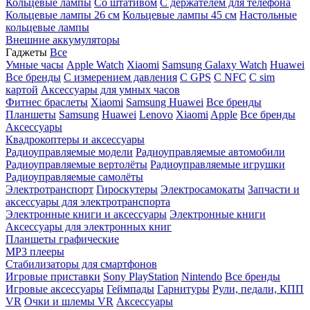
Кольцевые лампы
Со штативом
C держателем для телефона
Кольцевые лампы 26 см
Кольцевые лампы 45 см
Настольные
кольцевые лампы
Внешние аккумуляторы
Гаджеты
Все
Умные часы
Apple Watch
Xiaomi
Samsung Galaxy Watch
Huawei
Все бренды
C измерением давления
C GPS
C NFC
C sim
картой
Аксессуары для умных часов
Фитнес браслеты
Xiaomi
Samsung
Huawei
Все бренды
Планшеты
Samsung
Huawei
Lenovo
Xiaomi
Apple
Все бренды
Аксессуары
Квадрокоптеры и аксессуары
Радиоуправляемые модели
Радиоуправляемые автомобили
Радиоуправляемые вертолёты
Радиоуправляемые игрушки
Радиоуправляемые самолёты
Электротранспорт
Гироскутеры
Электросамокаты
Запчасти и
аксессуары для электротранспорта
Электронные книги и аксессуары
Электронные книги
Аксессуары для электронных книг
Планшеты графические
MP3 плееры
Стабилизаторы для смартфонов
Игровые приставки
Sony PlayStation
Nintendo
Все бренды
Игровые аксессуары
Геймпады
Гарнитуры
Рули, педали, КПП
VR
Очки и шлемы VR
Аксессуары